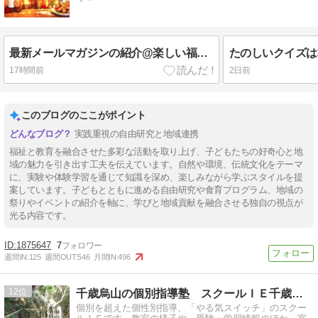
最新メールマガジンの紹介@楽しい福祉「他の子ができるようにすることが特別支援教育か？」
17時間前
2日前
このブログのここがポイント
実践重視の自由研究と地域連携
福祉と教育を融合させた多彩な活動を取り上げ、子どもたちの好奇心と地
域の魅力を引き出す工夫を伝えています。自然や環境、伝統文化をテーマ
に、実験や体験学習を通じて知識を深め、楽しみながら学ぶスタイルを提
案しています。子どもとともに進める自由研究や食育プログラム、地域の
祭りやイベントの紹介を軸に、学びと地域貢献を融合させる独自の視点が
光る内容です。
1875647
7
週間IN:
125
週間OUT:
546
月間IN:
496
12
千歳烏山の個別指導塾 スクールＩＥ千歳烏山校の室長日記
個別を超えた個性別指導、「やる気スイッチ」のスクー