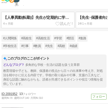
【人事異動(転勤)】先生が定期的に学校を変わるのは「何故？」
4ヶ月前
1年1ヶ月前
#人間関係
#高校生
#高校生活
#学習
#部活
#進路
#学校生活
#行事
#教員
#先生
#高校
#成績
このブログのここがポイント
多角的な学校・生活の話題を扱う文章群
教育現場や子ども、教師、保護者の視点から日々の出来事や考え方、対処
法を軽やかに伝える内容です。学校の取り組みや行事、支援の工夫など、
身近な話題に触れながらも、読者が共感できるポイントや役立つ情報を提
供しています。
2091952
13
週間IN:
70
週間OUT:
140
月間IN:
310