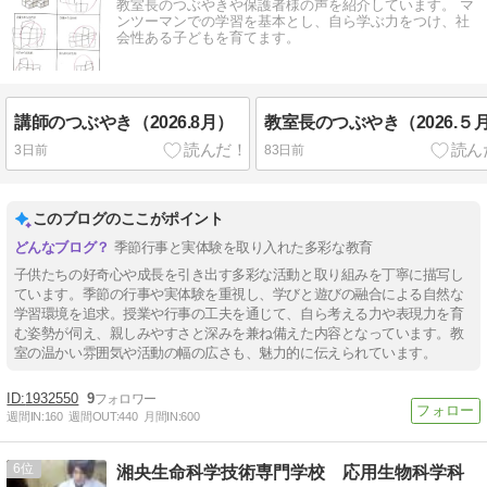
教室長のつぶやきや保護者様の声を紹介しています。 マ
ンツーマンでの学習を基本とし、自ら学ぶ力をつけ、社
会性ある子どもを育てます。
講師のつぶやき（2026.8月）
教室長のつぶやき（2026.５
3日前
83日前
このブログのここがポイント
季節行事と実体験を取り入れた多彩な教育
子供たちの好奇心や成長を引き出す多彩な活動と取り組みを丁寧に描写し
ています。季節の行事や実体験を重視し、学びと遊びの融合による自然な
学習環境を追求。授業や行事の工夫を通じて、自ら考える力や表現力を育
む姿勢が伺え、親しみやすさと深みを兼ね備えた内容となっています。教
室の温かい雰囲気や活動の幅の広さも、魅力的に伝えられています。
1932550
9
週間IN:
160
週間OUT:
440
月間IN:
600
6
湘央生命科学技術専門学校 応用生物科学科