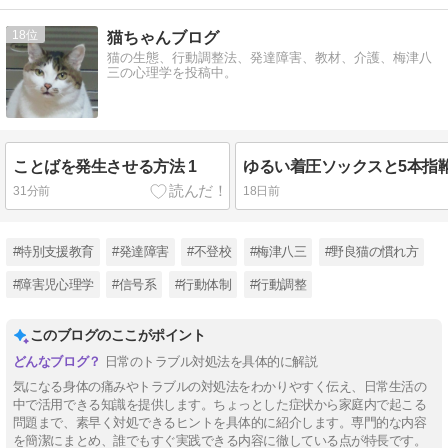
18
猫ちゃんブログ
猫の生態、行動調整法、発達障害、教材、介護、梅津八
三の心理学を投稿中。
ことばを発生させる方法 1
31分前
18日前
#特別支援教育
#発達障害
#不登校
#梅津八三
#野良猫の慣れ方
#障害児心理学
#信号系
#行動体制
#行動調整
このブログのここがポイント
日常のトラブル対処法を具体的に解説
気になる身体の痛みやトラブルの対処法をわかりやすく伝え、日常生活の
中で活用できる知識を提供します。ちょっとした症状から家庭内で起こる
問題まで、素早く対処できるヒントを具体的に紹介します。専門的な内容
を簡潔にまとめ、誰でもすぐ実践できる内容に徹している点が特長です。