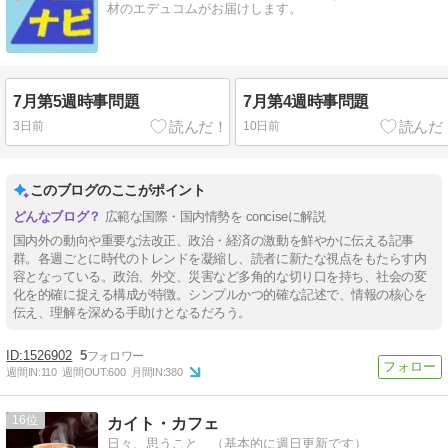
材のエデュコムがお届けします。
7月第5週時事問題
7月第4週時事問題
3日前
10日前
このブログのここがポイント
広範な国際・国内情勢を conciseに解説
国内外の動向や重要な法改正、政治・経済の激動を鮮やかに伝える記事
群。各週ごとに時代のトレンドを凝縮し、読者に新たな視点をもたらす内
容となっている。政治、外交、災害など多角的な切り口を持ち、社会の変
化を的確に捉える構成が特徴。シンプルかつ的確な記述で、情報の核心を
伝え、理解を深める手助けとなるだろう。
1526902
5
週間IN:
110
週間OUT:
600
月間IN:
380
16
カイト・カフェ
日々、思うこと （基本的に週日更新です）