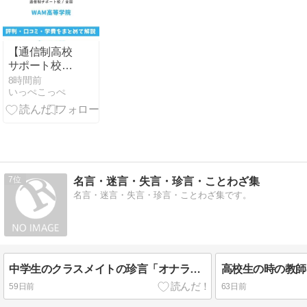
【通信制高校
サポート校】
WAM高等学院
8時間前
いっぺこっぺ
の評判は？学
費・メタバー
ス校を解説
7
名言・迷言・失言・珍言・ことわざ集
名言・迷言・失言・珍言・ことわざ集です。
中学生のクラスメイトの珍言「オナラは少しづつするものだよ。」
59日前
63日前