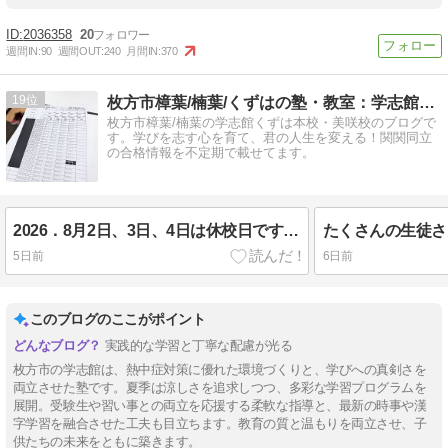
2036358
20
週間IN:
90
週間OUT:
240
月間IN:
370
19
枚方市樟葉/楠葉/くずはの塾・教室：学志館くずは本校・美咲校
枚方市樟葉/楠葉の学志館くずは本校・美咲校のブログで
す。学びを志す心を育て、君の人生を変える！関関同立
の合格情報を不定期で載せてます。
2026．8月2日、3日、4日は休校日です。（宿題について）枚方市樟葉の進学塾学志館（個別指導・習い事）
5日前
6日前
このブログのここがポイント
実践的な学習と丁寧な配慮が光る
枚方市の学志館は、熱中症対策に優れた環境づくりと、学びへの真剣さを
両立させた塾です。夏季は涼しさを追求しつつ、多彩な学習プログラムを
展開。受験生や習い事との両立を応援する柔軟な指導と、最新の時事や漢
字学習を融合させた工夫も目立ちます。教育の質と温もりを両立させ、子
供たちの未来をともに築きます。