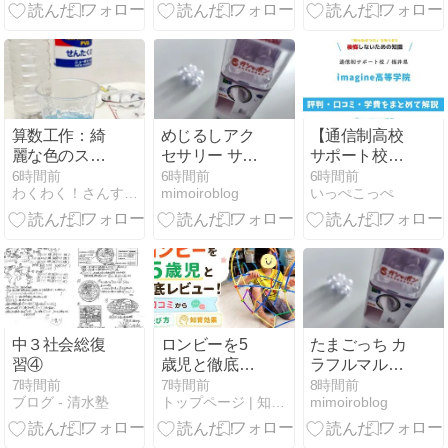
う変わった
２締切
か。【マシュ
マロ】
算数工作：綺
めじるしアク
【通信制高校
麗な色のスラ
セサリー サン
サポート校】
イムができま
リオキャラク
imagine高等学
6時間前
6時間前
6時間前
わくわく！さんすう子育て
mimoiroblog
いっぺこっぺ
した
ターズ～エモ
院の評判は？
きゅん～2と
学費・福井の
は
通学コースを
解説
中３社会総復
ロンビーを5
たまごっち カ
習④
歳児と徹底レ
ラフルマルチ
ビュー！口コ
チャーム２と
7時間前
7時間前
8時間前
ブログ - 清水塾
トップページ | 知育ワールド
mimoiroblog
ミから遊び
は
方・知育効果
まで解説