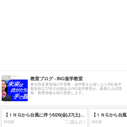
9
教室ブログ - ING進学教室
東京西多摩地域の学習塾・進学塾をお探しならING進学
教室創立37年の信頼あるING進学教室が、最新の入試情
報・教育情報を毎日更新します。
【ＩＮＧから台風に伴う6/26(金).27(土)授業のお知らせ】
42日前
43日前