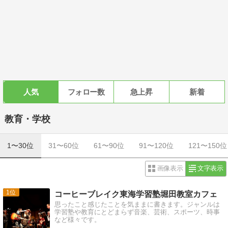
人気
フォロー数
急上昇
新着
教育・学校
1〜30位
31〜60位
61〜90位
91〜120位
121〜150位
画像表示
文字表示
1
コーヒーブレイク東海学習塾堀田教室カフェ
思ったこと感じたことを気ままに書きます。ジャンルは
学習塾や教育にとどまらず音楽、芸術、スポーツ、時事
など様々です。