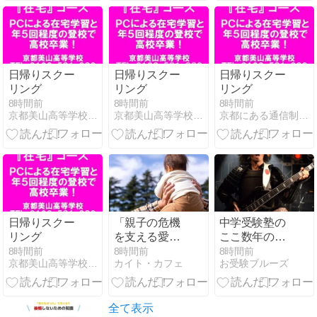
日帰りスクー
日帰りスクー
日帰りスクー
リング
リング
リング
8時間前
8時間前
8時間前
京都美山高等学校 教員のブログ
京都美山高等学校 国語科
京都にある通信制の高等学校！ 京都美山高校｜単位制・通信制…
日帰りスクー
「親子の危機
中学受験塾の
リング
を支える愛情
ここ数年の変
貯金の話」～
化から「次の
8時間前
8時間前
8時間前
京都美山高等学校 教員のブログ
カイト・カフェ
お受験ブルーズ
タレント清水
覇権」を予想
良太郎の訃報
する
を聞いて④
全て表示