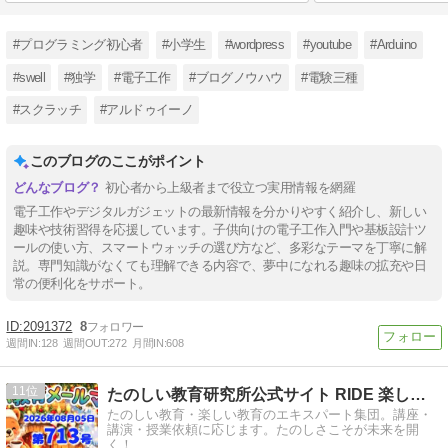
#プログラミング初心者
#小学生
#wordpress
#youtube
#Arduino
#swell
#独学
#電子工作
#ブログノウハウ
#電験三種
#スクラッチ
#アルドゥイーノ
このブログのここがポイント
初心者から上級者まで役立つ実用情報を網羅
電子工作やデジタルガジェットの最新情報を分かりやすく紹介し、新しい
趣味や技術習得を応援しています。子供向けの電子工作入門や基板設計ツ
ールの使い方、スマートウォッチの選び方など、多彩なテーマを丁寧に解
説。専門知識がなくても理解できる内容で、夢中になれる趣味の拡充や日
常の便利化をサポート。
2091372
8
週間IN:
128
週間OUT:
272
月間IN:
608
11
たのしい教育研究所公式サイト RIDE 楽しい教育研究所
たのしい教育・楽しい教育のエキスパート集団。講座・
講演・授業依頼に応じます。たのしさこそが未来を開
く！