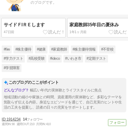
のブログです。
サイドＦIＲＥします
家庭教師35年目の夏休み
47日前
1年1ヶ月前
#fire
#株主優待
#健康
#家庭教師
#株主優待情報
#不登校
#学力テスト
#高校受験
#ideco
#いわき市
#定期テスト
#学習障害
このブログのここがポイント
幅広い年代の実体験とライフスタイルに焦点
地域活動の縮小や家族との時間、資産運用の実体験など、多彩なテーマを
気取らず伝える内容。身近なエピソードを通じて、自己充実のヒントや生
活の工夫を提案し、読者の日々の充実をサポートします。
1914234
14
週間IN:
90
週間OUT:
210
月間IN:
410