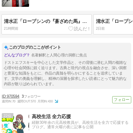
清水正「ロープシンの『蒼ざめた馬』を読む ──ドストエフスキー文学との関連において──」連載41
21時間前
2日前
このブログのここがポイント
名著解釈と人間心理の洞察に焦点
ドストエフスキーを中心とした文学作品と、その背後に潜む人間の複雑な
心理や社会関係に鋭く迫ります。古典と現代の視点を融合させ、深い洞察
と豊富な知識をもとに、作品の真髄を明らかにすることを追求していま
す。文学の奥義を理解し、精神の深層を探求したい読者にとって魅力的な
内容が散りばめられています。
970594
3
週間IN:
70
週間OUT:
570
月間IN:
430
22
高校生活 全力応援
経験30年余の元高校教員が、高校生活を全力で応援する
ブログ。通常火曜の夜に記事を公開