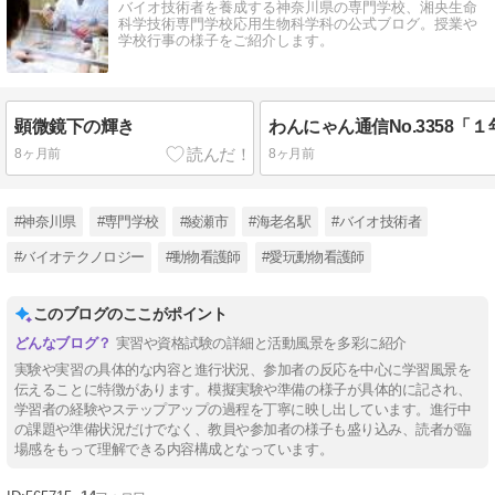
バイオ技術者を養成する神奈川県の専門学校、湘央生命
科学技術専門学校応用生物科学科の公式ブログ。授業や
学校行事の様子をご紹介します。
顕微鏡下の輝き
8ヶ月前
8ヶ月前
#神奈川県
#専門学校
#綾瀬市
#海老名駅
#バイオ技術者
#バイオテクノロジー
#動物看護師
#愛玩動物看護師
このブログのここがポイント
実習や資格試験の詳細と活動風景を多彩に紹介
実験や実習の具体的な内容と進行状況、参加者の反応を中心に学習風景を
伝えることに特徴があります。模擬実験や準備の様子が具体的に記され、
学習者の経験やステップアップの過程を丁寧に映し出しています。進行中
の課題や準備状況だけでなく、教員や参加者の様子も盛り込み、読者が臨
場感をもって理解できる内容構成となっています。