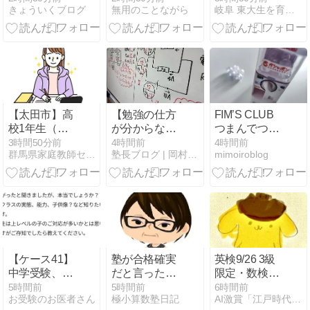
きょういくブログ
無用のことながら
岐阜 東大生を育てた母親ありすの親学教室
へ、懸念もで
ソフトは異例
る
の警告、総務
省から自治体
に対策強化の
書簡も！
【太田市】高
【勉強の仕方
FIM’S CLUB
校1年生（女
が分からな
つまんでつな
子）｜特進コ
い？】便利な
げてますこっ
3時間50分前
4時間前
4時間前
群馬県家庭教師センター
塾長ブログ | 岡村塾 大阪茨木の学習塾
mimoiroblog
ース在籍・英
言葉だよね
と でらっく
語または数学
ー、でもね間
す！とは
をサポートし
違ってるから
てくださる女
ね、それ。
性の先生募
集！
【ケース41】
塾が合格確実
英検9/26 3級
中学受験、基
だと言ったの
限定・数検
本校から中堅
に
10・10・3級4
5時間前
5時間前
6時間前
お受験のお医者さん
極小算数塾日記
AI激賞「江戸時代なら歴史に名を残す私塾」コロンビア塾
校受験層はど
級 両方８・２