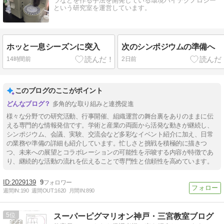
ラなどを作る手法を開発している環境バイテクノロジー
という研究室を運営しています。
ホッと一息シーズンに突入
次のシンポジウムの準備へ
14時間前
2日前
このブログのここがポイント
多角的な取り組みと連携促進
様々な分野での研究活動、行事開催、組織運営の舞台裏をありのままに伝
える専門的な情報発信です。学術と産業の両面から活発な動きが継続し、
シンポジウム、会議、実験、交流会など多彩なイベント紹介に加え、日常
の業務や準備の詳細も紹介しています。忙しさと挑戦を積極的に描きつ
つ、未来への展望とコラボレーションの可能性を示唆する内容が特徴であ
り、継続的な活動の流れを伝えることで専門性と信頼性を高めています。
2029139
9
週間IN:
190
週間OUT:
1620
月間IN:
890
5
スーパーピグマリオン神戸・三宮教室ブログ