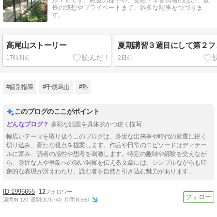
ルＩＥです。教室の様子や、受験・学習情報のほか、室
長の随想やプライベートまで、雑多な記事をつづりま
す。
高尾山ストーリー
夏期講習３週目にして第２フ
17時間前
2日前
#個別指導
#千歳烏山
#塾
このブログのここがポイント
多彩な話題を具体的かつ鋭く描写
幅広いテーマを取り扱うこのブログは、身近な出来事や時代の変遷に鋭く
切り込み、新たな視点を提案します。作品や日常のエピソードはディテー
ルに富み、読者の感性や思考を刺激します。特定の趣味や経験を交えなが
ら、身近な人や事象への深い洞察を伝える文章には、シンプルながらも印
象的な表現が冴えわたり、読む者を自然と引き込む魅力があります。
1996655
12
週間IN:
120
週間OUT:
740
月間IN:
560