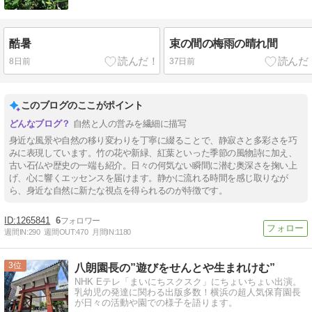
酷暑
束の間の梅雨の晴れ間
8日前
37日前
このブログのここがポイント
自然と人の営みを繊細に描写
身近な風景や自然の移り変わりを丁寧に綴ることで、静寂さと多彩さを巧
みに表現しています。竹の花や新緑、紅葉といった季節の風物詩に加え、
古い石仏や歴史の一端も紹介。日々の何気ない瞬間に潜む奥深さを掬い上
げ、心に響くエッセンスを届けます。静かに流れる時間を感じ取りなが
ら、身近な自然に新たな視点を得られるのが特徴です。
1265841
6
週間IN:
290
週間OUT:
470
月間IN:
1180
3
八朗園長の”遊びをせんとや生まれけむ”
NHK Eテレ「まいにちスクスク」にちょいちょい出演。
乳幼児の発達に関わる出版多数！横浜の超人気保育園長
が日々の活動や園での様子を語ります。