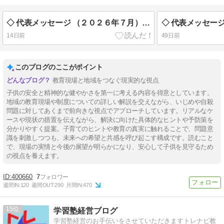
◇ 代表メッセージ （２０２６年７月） ◇◆ 裁判官は人の心に配慮すべき ◆◇
14日前
49日前
このブログのここがポイント
教育現場と地域をつなぐ現実的な視点
子供の安全と精神的な健やかさを第一に考える内容を得意としています。
地域の教育現場や制度についての詳しい解説を交えながら、いじめや自殺
問題に対してあくまで前向きな視点でアプローチしています。リアルなケ
ースや現状の措置を伝えながら、解決に向けた具体的なヒントや予防策を
分かりやすく提案。子育てのヒントや教育の真実に触れることで、問題意
識を刺激しつつも、未来への希望と共感を呼び起こす構成です。読むこと
で、現場の実情と今後の展望が明らかになり、安心して子供を見守るため
の視点を養えます。
400660
7
週間IN:
120
週間OUT:
290
月間IN:
470
15
学習塾経営ブログ
学習塾経営のお手伝いをさせていただきますトレナビ教