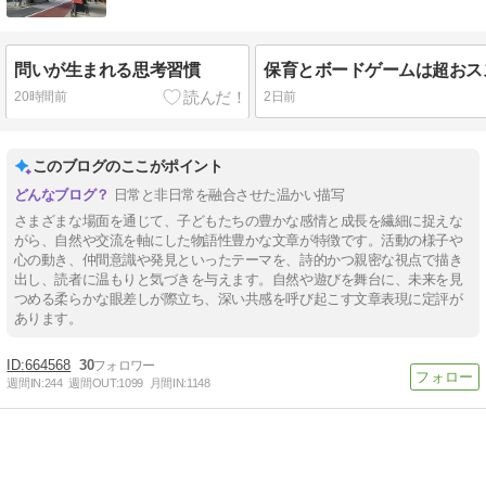
問いが生まれる思考習慣
20時間前
2日前
このブログのここがポイント
日常と非日常を融合させた温かい描写
さまざまな場面を通じて、子どもたちの豊かな感情と成長を繊細に捉えな
がら、自然や交流を軸にした物語性豊かな文章が特徴です。活動の様子や
心の動き、仲間意識や発見といったテーマを、詩的かつ親密な視点で描き
出し、読者に温もりと気づきを与えます。自然や遊びを舞台に、未来を見
つめる柔らかな眼差しが際立ち、深い共感を呼び起こす文章表現に定評が
あります。
664568
30
週間IN:
244
週間OUT:
1099
月間IN:
1148