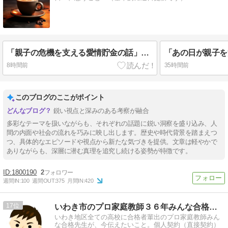
「親子の危機を支える愛情貯金の話」～タレント清水良太郎の訃報を聞いて④
8時間前
35時間前
このブログのここがポイント
鋭い視点と深みのある考察が融合
多彩なテーマを扱いながらも、それぞれの話題に鋭い洞察を盛り込み、人
間の内面や社会の流れを巧みに映し出します。歴史や時代背景を踏まえつ
つ、具体的なエピソードや視点から新たな気づきを提供。文章は軽やかで
ありながらも、深層に潜む真理を追究し続ける姿勢が特徴です。
1800190
2
週間IN:
100
週間OUT:
375
月間IN:
420
17
いわき市のプロ家庭教師３６年みんな合格先生のブログ
いわき地区全ての高校に合格者輩出のプロ家庭教師みん
な合格先生が、今伝えたいこと。個人契約（直接契約）