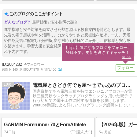
このブログのここがポイント
最新技術と安心指導の融合
進学指導と安全対策を両立させた熱意溢れる教育案内を特色とします。最
先端の電子黒板やAIを活用し、分かりやすさと反復性を追求。一方、天候
や自然災害に配慮した臨機応変な対応も積極的に紹介し、信頼感と安心感
を築きます。学習支援と安全確保を双方重視した、多角的な志向が感じら
【Tips】気になるブログをフォロー。

れる内容です。
登録不要。更新を逃さずキャッチ！
閉じる
2084282
4
週間IN:
140
週間OUT:
970
月間IN:
400
10
電気屋ときどき何でも屋〜せでぃあのブログ〜 |
国家資格である電験三種を持つエンジニアブロガーが電
験三種受験やスクラッチプログラミングを用いた親子で
行う初めての電子工作に関する情報をお届けします。
youtube動画による詳しいプログラミング説明をしていま
す。
GARMIN Forerunner 70とForeAthlete 55を徹底比較！初心者ランナーはどっちを選ぶべき？
74日前
5ヶ月前