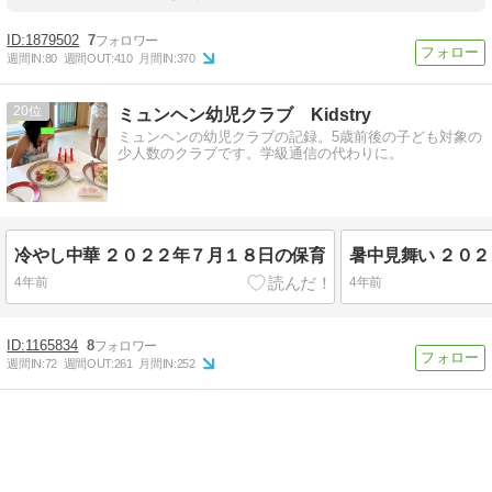
1879502
7
週間IN:
80
週間OUT:
410
月間IN:
370
20
ミュンヘン幼児クラブ Kidstry
ミュンヘンの幼児クラブの記録。5歳前後の子ども対象の
少人数のクラブです。学級通信の代わりに。
冷やし中華 ２０２２年７月１８日の保育
暑中見舞い ２０
4年前
4年前
1165834
8
週間IN:
72
週間OUT:
261
月間IN:
252