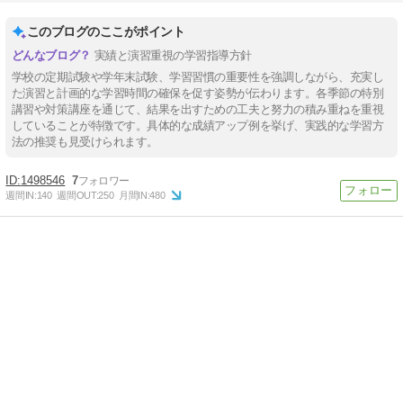
このブログのここがポイント
実績と演習重視の学習指導方針
学校の定期試験や学年末試験、学習習慣の重要性を強調しながら、充実し
た演習と計画的な学習時間の確保を促す姿勢が伝わります。各季節の特別
講習や対策講座を通じて、結果を出すための工夫と努力の積み重ねを重視
していることが特徴です。具体的な成績アップ例を挙げ、実践的な学習方
法の推奨も見受けられます。
1498546
7
週間IN:
140
週間OUT:
250
月間IN:
480