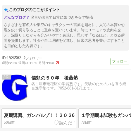
このブログのここがポイント
名言や珍言で日常に気づきを促す投稿
さまざまな有名人や架空のキャラクターの言葉を題材に、人間の本質や心
理を鋭く切り取ることに重点を置いています。時にユーモアや皮肉を交
え、深掘りしながらも分かりやすく表現し、思わず「なるほど」と唸る瞬
間を提供します。社会や自己理解を促進し、日常の思考を豊かにすること
を目的とした内容です。
1826582
2
週間IN:
150
週間OUT:
180
月間IN:
150
8
信頼の５０年 後藤塾
名古屋市瑞穂区の学習塾です。受験のための力を養う総
合進学塾です。?052-881-3171まで。
夏期講習、ガンバルゾ！！２０２6
１学期期末試験もガンバル
50日前
73日前