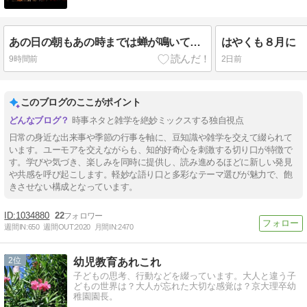
あの日の朝もあの時までは蝉が鳴いていた
はやくも８月に
9時間前
2日前
このブログのここがポイント
時事ネタと雑学を絶妙ミックスする独自視点
日常の身近な出来事や季節の行事を軸に、豆知識や雑学を交えて綴られて
います。ユーモアを交えながらも、知的好奇心を刺激する切り口が特徴で
す。学びや気づき、楽しみを同時に提供し、読み進めるほどに新しい発見
や共感を呼び起こします。軽妙な語り口と多彩なテーマ選びが魅力で、飽
きさせない構成となっています。
1034880
22
週間IN:
650
週間OUT:
2020
月間IN:
2470
2
幼児教育あれこれ
子どもの思考、行動などを綴っています。大人と違う子
どもの世界は？大人が忘れた大切な感覚は？京大理卒幼
稚園園長。