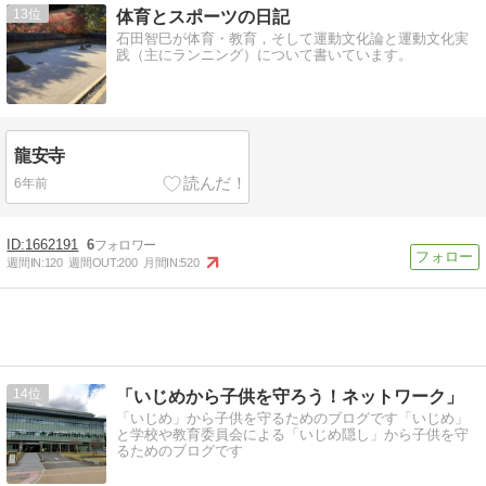
13
体育とスポーツの日記
石田智巳が体育・教育，そして運動文化論と運動文化実
践（主にランニング）について書いています。
龍安寺
6年前
1662191
6
週間IN:
120
週間OUT:
200
月間IN:
520
14
「いじめから子供を守ろう！ネットワーク」
「いじめ」から子供を守るためのブログです「いじめ」
と学校や教育委員会による「いじめ隠し」から子供を守
るためのブログです