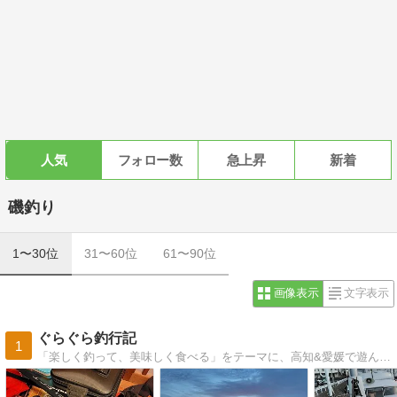
人気
フォロー数
急上昇
新着
磯釣り
1〜30位
31〜60位
61〜90位
画像表示
文字表示
ぐらぐら釣行記
1
「楽しく釣って、美味しく食べる」をテーマに、高知&愛媛で遊んでます♪釣り初心者の覚え書きです！