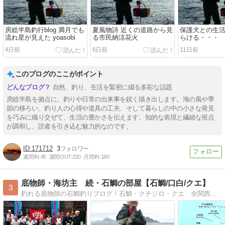
房総半島釣行blog 満月でも
夏風物詩 近くの道路から見
保護犬との生活
流れ星が見えた yoasobi
る市民納涼花火
らける・・・
4日前
6日前
11日前
このブログのここがポイント
自然、釣り、生活を緊密に綴る多彩な話題
房総半島を拠点に、釣りや日常の出来事を鋭く描き出します。海の風や季
節の移ろい、釣り人の心得や道具の工夫、そして暮らしの中の小さな発見
を巧みに織り交ぜて、生活の豊かさを伝えます。知的な表現と繊細な視点
が調和し、読者を引き込む魅力的なのです。
171712
3
週間IN:
45
週間OUT:
230
月間IN:
180
底物師・海坊主 続・石鯛の部屋【石鯛/口白/クエ】
3
釣れる底物師の石鯛釣りブログ！石鯛・クチジロ・クエ 全関西磯釣連盟事務局 チームＤＡＩＷＡ石鯛総合事務局 尼崎石鯛釣技会