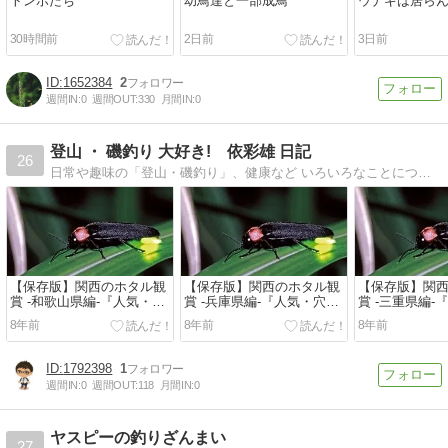
トンボたち
幼鳥達と一部成鳥
ウナギは居ら
30時間前
2日前
3日前
1652384
2
週間IN:
0
週間OUT:
330
月間IN:
0
登山 ・ 磯釣り 大好き! 依彩雄 日記
26
日常や趣味の「登山・磯釣り」、健康など いろいろなことについて紹介できればと思います。
【保存版】関西のホタル観
【保存版】関西のホタル観
【保存版】関
賞 -和歌山県編-『人気・穴
賞 -兵庫県編-『人気・穴場
賞 -三重県編-
場スポット』をご紹介
スポット』をご紹介
スポット』を
8年前
8年前
8年前
1792398
1
週間IN:
0
週間OUT:
118
月間IN:
0
ヤスピーの釣りざんまい
27