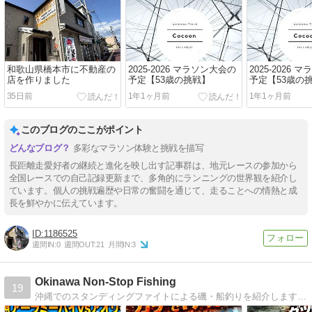
和歌山県橋本市に不動産の
2025-2026 マラソン大会の
2025-2026
店を作りました
予定【53歳の挑戦】
予定【53歳の
35日前
1年1ヶ月前
1年1ヶ月前
このブログのここがポイント
多彩なマラソン体験と挑戦を描写
長距離走愛好者の継続と進化を映し出す記事群は、地元レースの参加から
全国レースでの自己記録更新まで、多角的にランニングの世界観を紹介し
ています。個人の挑戦遍歴や日常の奮闘を通じて、走ることへの情熱と成
長を鮮やかに伝えています。
1186525
週間IN:
0
週間OUT:
21
月間IN:
3
Okinawa Non-Stop Fishing
19
沖縄でのスタンディングファイトによる磯・船釣りを紹介します。 ビッグフィッシュ狙い過ぎの過剰な仕掛けで魚が釣れないボウズも多いですが広い心で見守って下さい（笑）