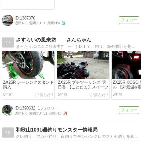
1387070
週間IN:
0
週間OUT:
1
月間IN:
4
さすらいの風来坊 さんちゃん
17
まったりぷにぷに放浪中(*￣ー￣) ＤＩＹ、釣り、海外旅行が趣味です。
ZX25R レーシングスタンド
ZX25R プチツーリング 明
ZX25R KOSO
購入
日香 【ことだま】スイーツ
ル 【外気温&
取り付け
5年前
5年前
5年前
1390632
1
週間IN:
0
週間OUT:
51
月間IN:
3
和歌山1091磯釣りモンスター情報局
18
グレ釣り、フカセ釣り、夜釣りでモンハングレのフカセ釣りを和歌山の中紀・南紀でやってます。夏は夜釣りでモンハン！