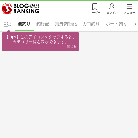
リーダー
ログイン
メニュー
磯釣り
釣行記
海外釣行記
カゴ釣り
ボート釣り
投
【Tips】このアイコンをタップすると、

カテゴリ一覧を表示できます。
閉じる