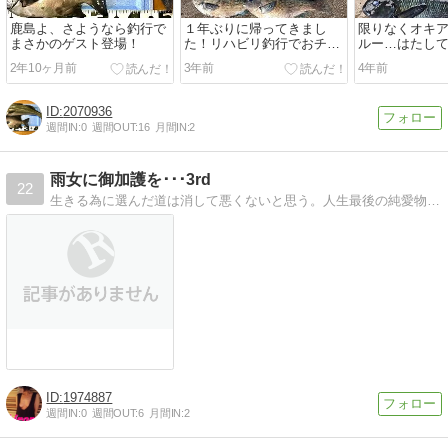
鹿島よ、さようなら釣行で
１年ぶりに帰ってきまし
限りなくオキ
まさかのゲスト登場！
た！リハビリ釣行でおチヌ
ルー…はたし
様降臨。
ミで釣れるの
2年10ヶ月前
3年前
4年前
2070936
週間IN:
0
週間OUT:
16
月間IN:
2
雨女に御加護を･･･3rd
22
生きる為に選んだ道は消して悪くないと思う。人生最後の純愛物語･･･釣りと恋愛の日記です＾＾
1974887
週間IN:
0
週間OUT:
6
月間IN:
2