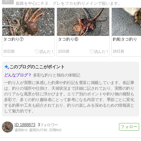
姫路を中心にチヌ、グレをフカセ釣りメインで狙います。
タコ釣り⑦
タコ釣り⑥
釣船タコ釣り
10日前
13日前
18日前
このブログのここがポイント
多彩な釣りと独自の体験記
一釣り人が実際に体感した釣果や釣行記を豊富に掲載しています。各記事
は、釣りの場所や仕掛け、天候状況まで詳細に記されており、実際の釣り
のリアルな風景が目に浮かびます。エリア別のポイントや釣り物の種類も
多彩で、多くの釣り趣味者にとって参考になる内容です。季節ごとに変化
する釣果や工夫も紹介されており、釣りの楽しみを深めるための情報源と
して魅力的です。
1888873
3
週間IN:
0
週間OUT:
80
月間IN:
0