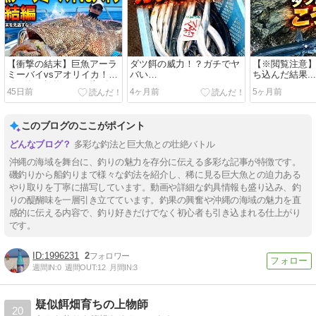
【衝撃の結末】巨魚アーラ
ダツ餌の威力！？ガチでヤ
【※閲覧注意
ミーバイvsアオリイカ！沖
バい…
ち込んだ結果....
縄の海の怪物を釣り上げた
45日前
4ヶ月前
5ヶ月前
結果…【完結編】
このブログのここがポイント
多彩な釣法と巨大魚との壮絶バトル
沖縄の海域を舞台に、釣りの魅力を存分に伝える多彩な記事が特徴です。
磯釣りから船釣りまで様々な釣法を紹介し、稀に見る巨大魚との迫力ある
やり取りを丁寧に描写しています。動画や詳細な釣具情報も盛り込み、釣
りの醍醐味を一層引き立てています。釣果の興奮や沖縄の海域の魅力を直
感的に伝える内容で、釣り好きだけでなく初心者も引き込まれる仕上がり
です。
1996231
2
週間IN:
0
週間OUT:
12
月間IN:
3
疑似餌畑育ちの上物師
20