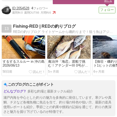
閉じる
2054528
4
週間IN:
0
週間OUT:
66
月間IN:
6
Fishing-RED | REDの釣りブログ
13
REDの釣りブログ ライトゲームから磯釣りまで！狙う魚はアジ、メバル、アオリイカ、グレ、マグロ、イサキなど
するするスルルー in 沖の島
庵治沖「海恋」渡船で挑
【御荘・磯釣り
2026/06/13
む！アテンダーIII 0号が描
ト1ヒットの衝
く黄金の弧と良型真鯛の競
ダー3を襲う「
50日前
5ヶ月前
6ヶ月前
演
ー」な激闘
このブログのここがポイント
多彩な釣場と最新タックル紹介
瀬戸内海を中心とした釣りの魅力を多角的に発信しています。寒グレや真
鯛、チヌなど各種魚種に焦点を当て、釣り場の特色や狙い方、最新の道具
使用レポートも紹介。季節ごとの釣果や挑戦の記録を通じて、釣りの奥深
さと魅力を掘り下げているのが特徴です。