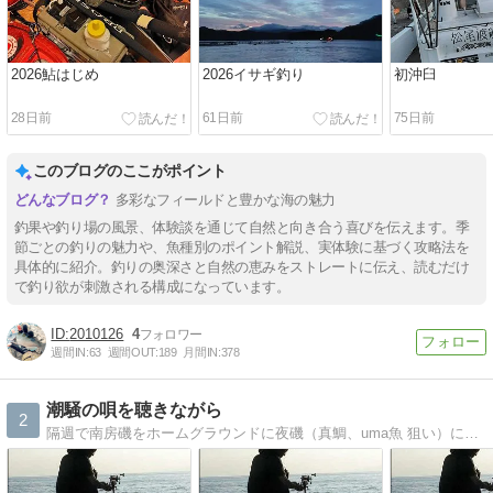
2026鮎はじめ
2026イサギ釣り
初沖臼
28日前
61日前
75日前
このブログのここがポイント
多彩なフィールドと豊かな海の魅力
釣果や釣り場の風景、体験談を通じて自然と向き合う喜びを伝えます。季
節ごとの釣りの魅力や、魚種別のポイント解説、実体験に基づく攻略法を
具体的に紹介。釣りの奥深さと自然の恵みをストレートに伝え、読むだけ
で釣り欲が刺激される構成になっています。
2010126
4
週間IN:
63
週間OUT:
189
月間IN:
378
潮騒の唄を聴きながら
2
隔週で南房磯をホームグラウンドに夜磯（真鯛、uma魚 狙い）に出掛けてる磯釣り歴半世紀以上の籠師です。ＨＰでは様々な写真とか日常のblogも週数回upしてます。