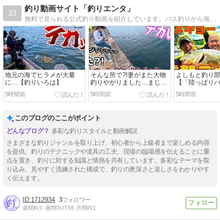
釣り動画サイト「釣りエンタ」
23
無料で見られる公式釣り動画を紹介しています。バス釣りから海釣りなど、ありとあらゆる釣り動画満載。あなたの釣りライフを楽しく、充実させます！
地元の海でヒラメが大量
そんな所で?!妻がまた大物
よしもと釣り部
に…【釣りいろは】
釣りやがりました…まじや
【「陸っぱり
ばいです【釣りせんば】
が遠賀川でデ
5時間前
5時間前
5時間前
る！】
このブログのここがポイント
多彩な釣りスタイルと動画解説
さまざまな釣りジャンルを取り上げ、初心者から上級者まで楽しめる内容
を提供。釣りのテクニックや道具の工夫、現場の臨場感を伝えることに重
点を置き、釣りに対する知識と情熱を共有しています。多彩なテーマを取
り込み、見やすく洗練された構成で、釣りの奥深さと楽しさをわかりやす
く伝えます。
1712934
3
週間IN:
0
週間OUT:
58
月間IN:
1