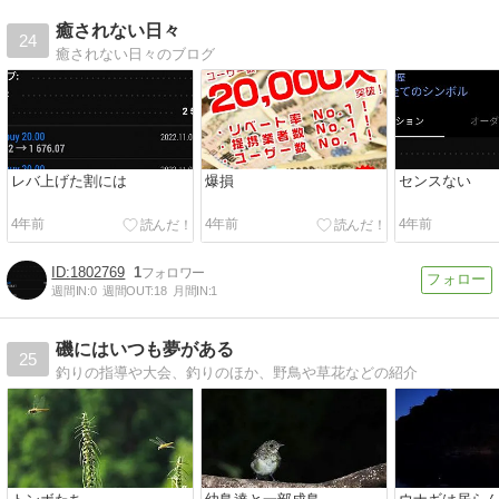
癒されない日々
24
癒されない日々のブログ
レバ上げた割には
爆損
センスない
4年前
4年前
4年前
1802769
1
週間IN:
0
週間OUT:
18
月間IN:
1
磯にはいつも夢がある
25
釣りの指導や大会、釣りのほか、野鳥や草花などの紹介