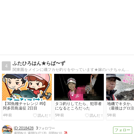
ふたひろはん★らば〜ず
4
関東圏をメインに磯フカセ釣りをやっています★嫁のハナちゃんが書いています。
【30魚種チャレンジ #9】
タコ釣りしてたら、犯罪者
地磯でキタか
阿多田島遠征 2日目
になるところだった
（最後はグロ
★）
4年前
5年前
5年前
2018428
3
週間IN:
0
週間OUT:
170
月間IN:
10