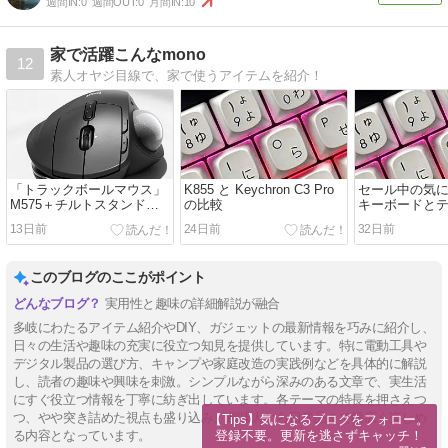
週間IN:
0
週間OUT:
0
月間IN:
10
家で活躍こんなmono
12
素人オヤジ目線で、家で使うアイテムを紹介！
「トラックボールマウス」
K855 と Keychron C3 Pro
セール中の気
M575＋チルトスタンドは
の比較
キーボードと
ERGO Sの代替になるの
13日前
24日前
32日前
か？
このブログのここがポイント
実用性と趣味の詳細解説が融合
多岐にわたるアイテム紹介やDIY、ガジェットの最新情報を巧みに紹介し、
日々の生活や趣味の充実に役立つ知見を提供しています。特に電動工具や
デジタル製品の選び方、キャンプや家庭改造の実践例などを具体的に解説
し、読者の趣味や興味を刺激。シンプルながら深みのある文章で、実生活
にすぐ役立つ情報を丁寧に紡ぎ出しています。各テーマの特長を押さえつ
つ、やや突き詰めた視点も盛り込み、趣味人から日常品まで幅広く楽しめ
【Tips】気になるブログをフォロー。

登録不要。更新を逃さずキャッチ！
る内容となっています。