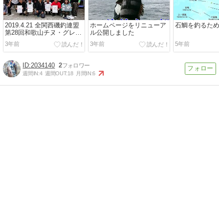
2019.4.21 全関西磯釣連盟
ホームページをリニューア
石鯛を釣るた
第28回和歌山チヌ・グレチ
ル公開しました
ャンピョン大会
3年前
3年前
5年前
2034140
2
週間IN:
4
週間OUT:
18
月間IN:
6