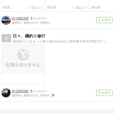
3日前
20日前
28日前
1892330
5
週間IN:
0
週間OUT:
42
月間IN:
0
日々、磯釣り修行
30
最近釣りにはまった初心者のken2が三浦半島や伊豆半島で行っている修行（釣行）の様子について記したブログです。
2003492
6
週間IN:
0
週間OUT:
30
月間IN:
0