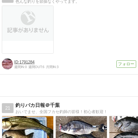
色んな釣りを節操なくやってます。
1791284
週間IN:
0
週間OUT:
6
月間IN:
3
釣りバカ日報＠千葉
21
おいでませ、全国フカセ釣師の皆様！初心者歓迎！