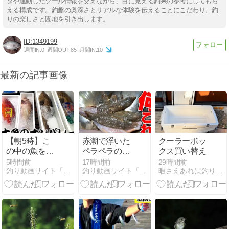
タや連動したツール情報を交えながら、目に見える釣果の参考にしてもら
える構成です。釣趣の奥深さとリアルな体験を伝えることにこだわり、釣
りの楽しさと園地を引き出します。
1349199
週間IN:
0
週間OUT:
85
月間IN:
10
最新の記事画像
【朝5時】こ
赤潮で浮いた
クーラーボッ
の中の魚を買
ペラペラの魚
クス買い替え
うと思いき
が衝撃だった
5時間前
17時間前
29時間前
釣り動画サイト「釣りエンタ」
釣り動画サイト「釣りエンタ」
暇さえあれば釣りに行こう
や・・・？
【釣りいろ
【きまぐれク
は】
ック】