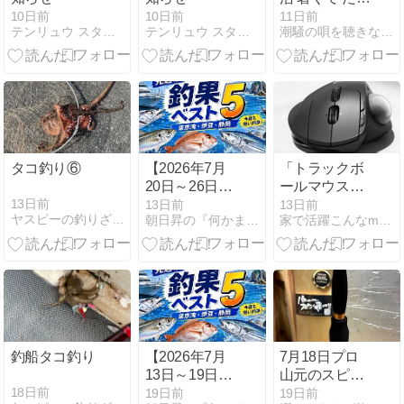
ける・・・
10日前
10日前
11日前
テンリュウ スタッフブログ
テンリュウ スタッフブログ
潮騒の唄を聴きながら
タコ釣り⑥
【2026年7月
「トラックボ
20日～26日】
ールマウス」
先週の釣果ベ
M575＋チルト
13日前
13日前
13日前
ヤスピーの釣りざんまい
朝日昇の『何かまとめなサイト』（釣果速報・東京〜伊豆）
家で活躍こんなmono
スト5｜ヒラ
スタンドは
マサ32.77kg・
ERGO Sの代
カンパチ
替になるの
19.42kg・スル
か？
メイカ320杯
釣船タコ釣り
【2026年7月
7月18日プロ
13日～19日】
山元のスピン
先週の釣果ベ
カップを使っ
18日前
19日前
19日前