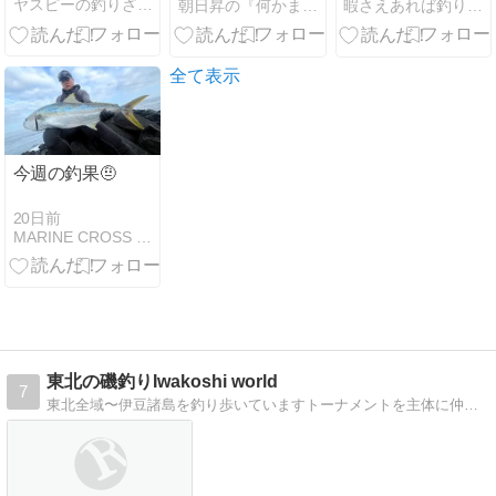
ヤスピーの釣りざんまい
朝日昇の『何かまとめなサイト』（釣果速報・東京〜伊豆）
暇さえあれば釣りに行こう
スト5｜カン
てみた
パチ14kg級・
ヒラマサ20kg
超、東京湾シ
全て表示
ロギス155匹
今週の釣果🤨
20日前
MARINE CROSS 玄海 「釣果情報」
東北の磯釣りIwakoshi world
7
東北全域〜伊豆諸島を釣り歩いていますトーナメントを主体に仲間との釣行記事などをアップしています。