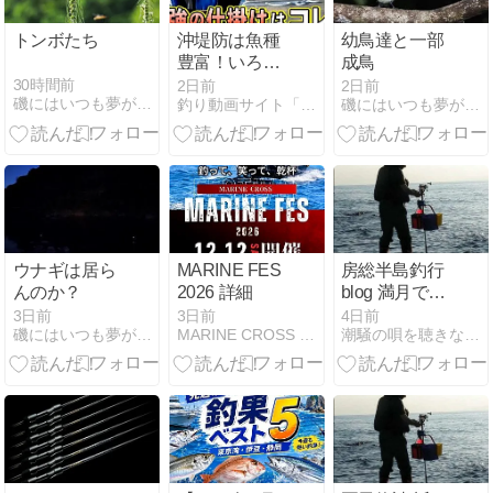
トンボたち
沖堤防は魚種
幼鳥達と一部
豊富！いろん
成鳥
な釣りを楽し
30時間前
2日前
2日前
磯にはいつも夢がある
釣り動画サイト「釣りエンタ」
磯にはいつも夢がある
もう！【四季
の釣り】
ウナギは居ら
MARINE FES
房総半島釣行
んのか？
2026 詳細
blog 満月でも
流れ星が見え
3日前
3日前
4日前
磯にはいつも夢がある
MARINE CROSS 玄海 「釣果情報」
潮騒の唄を聴きながら
た yoasobi