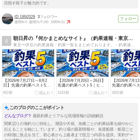
目指す様子が魅力的です。
1950329
3
週間IN:
0
週間OUT:
150
月間IN:
10
朝日昇の『何かまとめなサイト』（釣果速報・東京〜伊豆）
6
東京〜伊豆の釣果速報・釣果一覧をまとめております。・釣果速報（伊豆・磯釣り）・釣果速報（東京〜静岡・釣具店）・釣果速報（東京湾・船宿）
【2026年7月27日～8月2
【2026年7月20日～26日】
【2026年7月1
日】先週の釣果ベスト5｜
先週の釣果ベスト5｜ヒラ
先週の釣果ベス
カンパチ43.7kg・スルメイ
マサ32.77kg・カンパチ
パチ14kg級・ヒ
6日前
13日前
19日前
カ200杯超・シロギス315匹
19.42kg・スルメイカ320杯
超、東京湾シロ
このブログのここがポイント
最新釣果とリアルな現場情報の詳細解説
関東辺りの海釣りに特化し、潮流や天候、魚種ごとの釣果結果を細やかに
伝えることを軸にしています。釣り場の最新情報や、各渡船屋・船宿ごと
の特徴に焦点を当て、初心者から上級者まで役立つ内容を提供。実釣デー