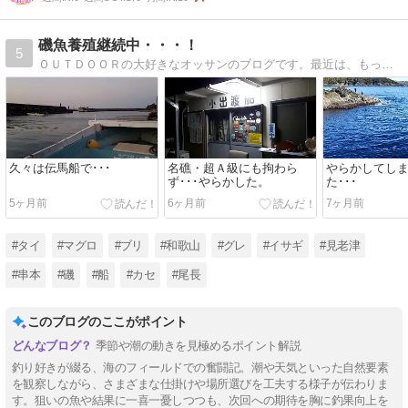
磯魚養殖継続中・・・！
5
ＯＵＴＤＯＯＲの大好きなオッサンのブログです。最近は、もっぱら磯釣り！・・・・が、しかし、エサを海に撒くばっかりで、収獲は？
久々は伝馬船で･･･
名礁・超Ａ級にも拘わら
やらかしてし
ず･･･やらかした。
た･･･
5ヶ月前
6ヶ月前
7ヶ月前
#タイ
#マグロ
#ブリ
#和歌山
#グレ
#イサギ
#見老津
#串本
#磯
#船
#カセ
#尾長
このブログのここがポイント
季節や潮の動きを見極めるポイント解説
釣り好きが綴る、海のフィールドでの奮闘記。潮や天気といった自然要素
を観察しながら、さまざまな仕掛けや場所選びを工夫する様子が伝わりま
す。狙いの魚や結果に一喜一憂しつつも、次回への期待を胸に釣果向上を