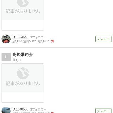
1524648
1
週間IN:
0
週間OUT:
0
月間IN:
10
高知爆釣会
11
宜しく
1348558
1