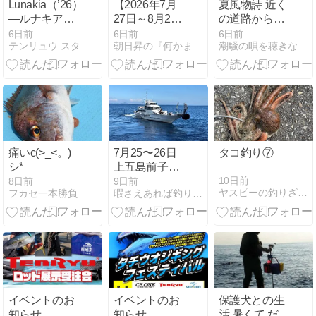
Lunakia（’26）
【2026年7月
夏風物詩 近く
―ルナキア―
27日～8月2
の道路から見
フルモデルチ
日】先週の釣
る市民納涼花
6日前
6日前
6日前
テンリュウ スタッフブログ
朝日昇の『何かまとめなサイト』（釣果速報・東京〜伊豆）
潮騒の唄を聴きながら
ェンジ
果ベスト5｜
火
カンパチ
43.7kg・スル
メイカ200杯
超・シロギス
315匹
痛いc(>_<。)
7月25〜26日
タコ釣り⑦
シ*
上五島前子島
涛竿崎での夜
10日前
8日前
9日前
ヤスピーの釣りざんまい
フカセ一本勝負
暇さえあれば釣りに行こう
釣り
イベントのお
イベントのお
保護犬との生
知らせ
知らせ
活 暑くて だら