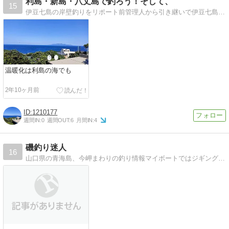
利島・新島・八丈島で釣ろう！そして、
15
伊豆七島の岸壁釣りをリポート前管理人から引き継いで伊豆七島の岸壁釣りを発信して参ります！
温暖化は利島の海でも
2年10ヶ月前
1210177
週間IN:
0
週間OUT:
6
月間IN:
4
磯釣り迷人
16
山口県の青海島、今岬まわりの釣り情報マイボートではジギング、エギング、テンヤ。磯からは石鯛やクロを狙ってます。