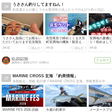
うささん釣りしてますねん！
28
釣具屋さんの妻とフカセ歴20年の夫ふたりでのんびり釣り日記。たまに車
うささん急病にてお暇をい
良型尾長で締めくくる大月
安満地の夏磯
ただいております近況報告
町安満地の磯旅！観音ええ
り！初めまし
とこ一いちどはおいで（動
場で暑さもぶ
3年前
4年前
4年前
画もあるよ）
（動画もある
2032790
週間IN:
0
週間OUT:
57
月間IN:
0
MARINE CROSS 玄海 「釣果情報」
29
糸島岐志⇔壱岐 直行便 !｢MARINE CROSS 玄海」壱岐東部を中心に楽しい釣行案内してます、釣果情報など更新、壱岐での釣り楽しんでみませんか？
MARINE FES 2026 詳細
今週の釣果🤨
メータースプリ