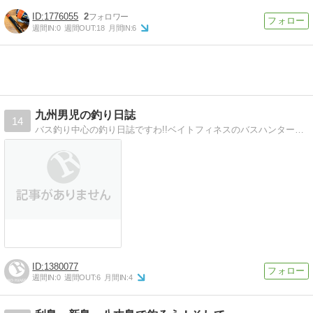
1776055
2
週間IN:
0
週間OUT:
18
月間IN:
6
九州男児の釣り日誌
14
バス釣り中心の釣り日誌ですわ!!ベイトフィネスのバスハンター極めます!
1380077
週間IN:
0
週間OUT:
6
月間IN:
4