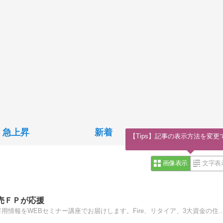
急上昇
新着
【Tips】記事の表示方法を変更
画像表示
文字表
売ＦＰが応援
東京下町浅草の独立系FP事務所、非販売のFPが、お金の有用情報をWEBセミナー講座でお届けします。Fire、リタイア、3大資金の住宅、教育、老後資金、