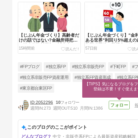
【じぶん年金づくり】高齢者だ
【じぶん年金づくり】"金
けの話ではない?金融所得把握
ある世界"利回り5%超えの
で社会保険料増加の近未来
期既発国債も登場中、個人
15時間前
57日前
【FP事務所トータルサポー
け・新窓販国債はありか【
ト】
事務所トータルサポート】
#FPブログ
#独立系FP
#独立系非販売FP
#下町FP
#
#独立系非販売FP資産運用
#独立系FP資産形成
#独立系FPF
【TIPS】気になるブログをフ
#東京都台東区FP
登録は不要！すぐ使えま
【じぶん年金づくり】老後生活
資金を見積もり将来の経済的不
2052296
10
安を払拭しよう【FP事務所ト
6ヶ月前
週間IN:
273
週間OUT:
510
月間IN:
1386
ータルサポートブログ講座】
このブログのここがポイント
中立・非販売系FPによる最新資産戦略解説