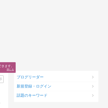
できます。
閉じる
ブログリーダー
示
新規登録・ログイン
話題のキーワード
iDeCoやNISAの資産形成を勉強しよう。メルマガ会員募集、特典もたくさん!!