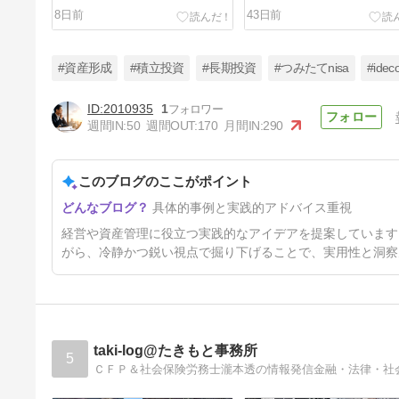
こと
は解決しない
8日前
43日前
#資産形成
#積立投資
#長期投資
#つみたてnisa
#idec
2010935
1
週間IN:
50
週間OUT:
170
月間IN:
290
社長の節税対策｜利益が出すぎ
た時の“逃げ道”とは？
このブログのここがポイント
5ヶ月前
具体的事例と実践的アドバイス重視
経営や資産管理に役立つ実践的なアイデアを提案しています
がら、冷静かつ鋭い視点で掘り下げることで、実用性と洞察
taki-log@たきもと事務所
5
ＣＦＰ＆社会保険労務士瀧本透の情報発信金融・法律・社