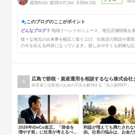
週間IN:
60
週間OUT:
240
月間IN:
250
このブログのここがポイント
雪の花 -ともに在りて-展
地域イベントやニュース、地元店舗情報を
1年6ヶ月前
様々な地元の出来事を幅広く取り上げ、伝統店の閉店や選挙
の今を伝える内容になっています。親しみやすくも的確な記
広島で節税・資産運用を相談するなら株式会社
4
経営者と従業員のお金の不安を解消する「法人顧問FP」
2026年iDeCo改正。「掛金を
利益が増えても満たされな
増やす前」に社長が考えるべき
由。社長の悩みは、お金だ