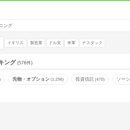
ニング
検索
イギリス
製造業
ドル安
米軍
ナスダック
キング
(576件)
先物・オプション
投資信託
ソー
1,298
470