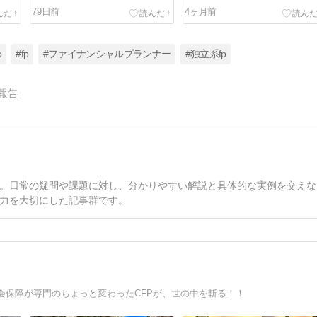
営”から抜け出すための考え方”
79日前
4ヶ月前
o
#fp
#ファイナンシャルプランナー
#独立系fp
報告
。日常の疑問や課題に対し、分かりやすい解説と具体的な実例を交えな
力を大切にした記事群です。
会保障が専門のちょっと変わったCFPが、世の中を斬る！！