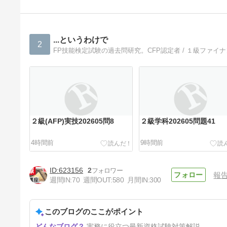
...というわけで
2
FP技能検定試験の過去問研究。CFP認定者 / １級ファイ
２級(AFP)実技202605問8
２級学科202605問題41
4時間前
9時間前
623156
2
報
週間IN:
70
週間OUT:
580
月間IN:
300
このブログのここがポイント
２級学科202501問題16
実務に役立つ最新資格試験対策解説