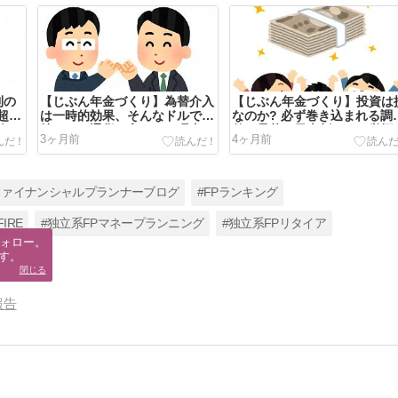
利の
【じぶん年金づくり】為替介入
【じぶん年金づくり】投資は
超長
は一時的効果、そんなドルでも
なのか? 必ず巻き込まれる調
向
持つべき通貨と言われる理由
整・暴落・元本割れへの覚悟
3ヶ月前
4ヶ月前
FP
ファイナンシャルプランナーブログ
#FPランキング
IRE
#独立系FPマネープランニング
#独立系FPリタイア
ォロー。

す。
閉じる
報告