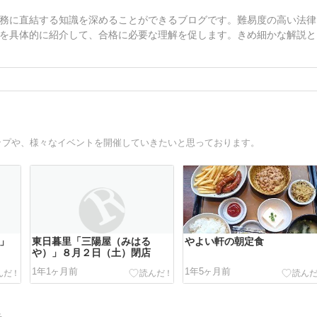
務に直結する知識を深めることができるブログです。難易度の高い法律
を具体的に紹介して、合格に必要な理解を促します。きめ細かな解説と
ップや、様々なイベントを開催していきたいと思っております。
べ」
東日暮里「三陽屋（みはる
やよい軒の朝定食
や）」８月２日（土）閉店
1年1ヶ月前
1年5ヶ月前
告