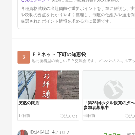
16時間前
各種資格試験の出題傾向や重要ポイントを丁寧に解説し、実
や税制の要点をわかりやすく整理し、制度の仕組みや適用例
厳選されたポイント情報を求める方に最適です。
ＦＰネット 下町の知恵袋
3
地元密着型の新しいＦＰ交流会です。メンバ−のスキルア
突然の閉店
「第25回ホタル観賞の夕
参加者募集中
12日前
66日前
146412
4
報