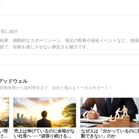
多彩に紹介
結果、感動的なスポーツシーン、地元の祭典や福祉イベントなど、地域
述で、垣根を感じさせない身近さも魅力です。
グッドウェル
。財務改善から福利厚生まで、会社と個人をトータルサポート！
い理
売上は伸びているのに余裕がな
なぜ人は「分かっているのに
けで
い社長へ ──“頑張り続ける経
動できない」のか