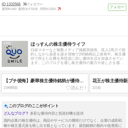
1332566
36
週間IN:
600
週間OUT:
5630
月間IN:
2520
14
ほっすんの株主優待ライフ
日経マネーなど複数メディア掲載実績有。収入1馬力で節
約しながら資産を築き現物で200銘柄以上保有中。株主優
待で抑えた出費を再投資に回し優待生活を加速させてい
ます。このブログを通し株主優待の魅力や楽しさを感じ
てもらえると嬉しいです。
【プチ後悔】豪華株主優待銘柄が優待廃止！しかしその理由が…
23時間前
2日前
このブログのここがポイント
多彩な優待内容と投資好機を提供
国内企業の株主優待は、商品やサービスの獲得だけでなく、企業の成長戦
略や株主還元策を映し出す鏡となっています。個別銘柄の動向や改善策に