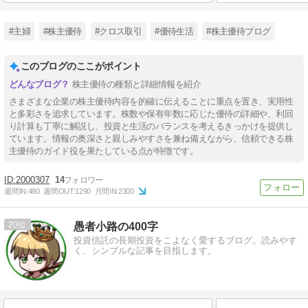
#主婦
#株主優待
#クロス取引
#優待生活
#株主優待ブログ
このブログのここがポイント
株主優待の種類と詳細情報を紹介
さまざまな企業の株主優待内容を的確に伝えることに重点を置き、実用性
と多彩さを追求しています。株数や保有年数に応じた優待の詳細や、利回
り計算も丁寧に解説し、投資と生活のバランスを考えるきっかけを提供し
ています。情報の奥深さと親しみやすさを兼ね備えながら、信頼できる株
主優待のガイド役を果たしている点が特徴です。
2000307
14
週間IN:
480
週間OUT:
1290
月間IN:
2300
20
愚者小路の400字
投資信託の長期投資をこよなく愛するブログ。読みやす
く、シンプルな記事を目指します。