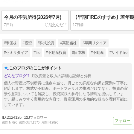
今月の不労所得(2026年7月)
7日前
17日前
#米国株
#投資
#株式投資
#高配当株
#早期リタイア
#セミリタイア
#fire
#不動産投資
#日本株
#不動産
#サイドfire
このブログのここがポイント
月次資産と収入の詳細な記録と分析
個人の資産と不労所得に焦点を当て、月ごとの詳細な内訳と変動を丁寧に
紹介します。株式や不動産、ポートフォリオの推移だけでなく、投資の背
景や意識についても解説し、投資実践の参考になる情報を提供していま
す。親しみやすく実用的な内容で、資産運用の多角的な観点を理解可能に
しています。
2124126
123
週間IN:
690
週間OUT:
1370
月間IN:
2890