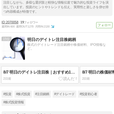
注目しながら、多様な選択肢と軽快な情報伝達で魅力的な投資ライフを演
出しています。投資のヒントやトレンドも伝え、実用性と楽しさを併せ持
つ内容構成が特徴です。
2070058
19
週間IN:
600
週間OUT:
1270
月間IN:
2130
15
明日のデイトレ注目株銘柄
株式のデイトレード注目銘柄や株価材料、IPO情報な
ど。
8/7 明日のデイトレ注目株｜おすすめ10銘柄を紹介
2日前
2日前
#投資
#株式投資
#注目銘柄
#デイトレード
#投資初心者
#株式投資情報