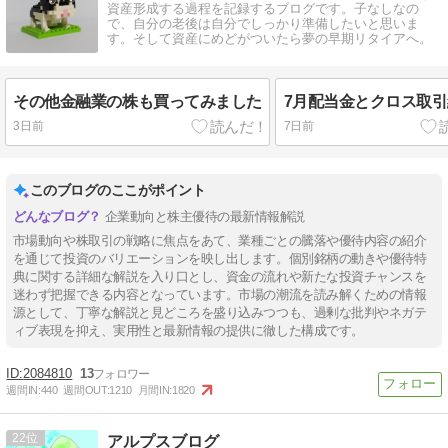
資産形成する過程を記録するブログです。子なしなの
で、自分の老後は自分でしっかり準備したいと思いま
す。そして資産にめどがついたら夢の早期リタイアへ。
その他金融業の株も買ってみました
7月配当金とクロス取
3日前
7日前
このブログのここがポイント
企業動向と株主優待の最新情報解説
市場動向や株取引の戦略に焦点をあて、業種ごとの騰落や優待内容の紹介
を通じて投資のバリエーションを映し出します。個別銘柄の動きや優待特
典に関する詳細な解説を入り口とし、資金の流れや新たな投資チャンスを
迷わず把握できる内容となっています。市場の潮流を読み解くための情報
源として、丁寧な解説と見どころを盛り込みつつも、過剰な批判やネガテ
ィブ表現を抑え、実用性と最新情報の提供に徹した構成です。
2084810
13
週間IN:
440
週間OUT:
1210
月間IN:
1820
22
アルプスブログ