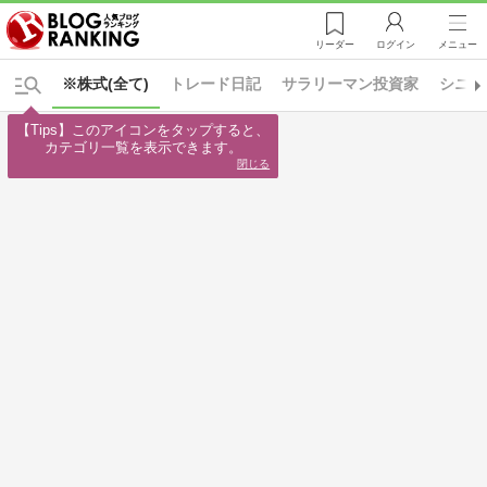
リーダー
ログイン
メニュー
※株式(全て)
トレード日記
サラリーマン投資家
シニア
【Tips】このアイコンをタップすると、

カテゴリ一覧を表示できます。
閉じる