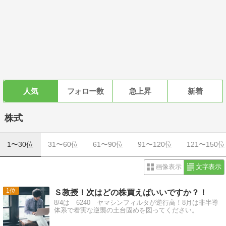
人気
フォロー数
急上昇
新着
株式
1〜30位
31〜60位
61〜90位
91〜120位
121〜150位
画像表示
文字表示
1
Ｓ教授！次はどの株買えばいいですか？！
8/4は 6240 ヤマシンフィルタが逆行高！8月は非半導
体系で着実な逆襲の土台固めを図ってください。