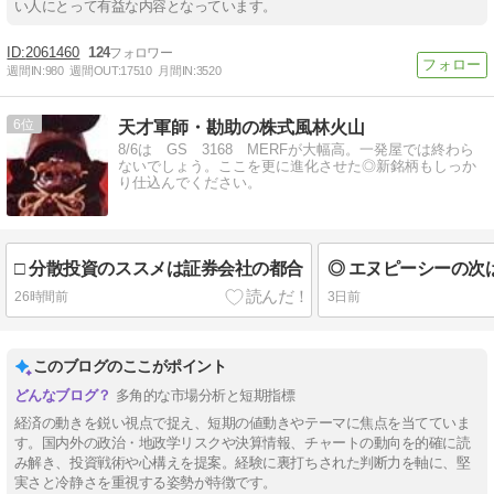
い人にとって有益な内容となっています。
2061460
124
週間IN:
980
週間OUT:
17510
月間IN:
3520
6
天才軍師・勘助の株式風林火山
8/6は GS 3168 MERFが大幅高。一発屋では終わら
ないでしょう。ここを更に進化させた◎新銘柄もしっか
り仕込んでください。
□ 分散投資のススメは証券会社の都合
26時間前
3日前
このブログのここがポイント
多角的な市場分析と短期指標
経済の動きを鋭い視点で捉え、短期の値動きやテーマに焦点を当てていま
す。国内外の政治・地政学リスクや決算情報、チャートの動向を的確に読
み解き、投資戦術や心構えを提案。経験に裏打ちされた判断力を軸に、堅
実さと冷静さを重視する姿勢が特徴です。