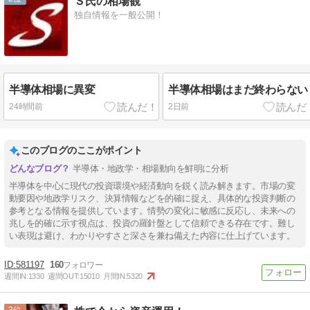
Ｓ氏の相場観
独自情報を一般公開！
半導体相場に異変
半導体相場はまだ終わらない
24時間前
2日前
このブログのここがポイント
半導体・地政学・相場動向を鮮明に分析
半導体を中心に現代の投資環境や経済動向を鋭く読み解きます。市場の変
動要因や地政学リスク、決算情報などを的確に捉え、具体的な投資判断の
参考となる情報を提供しています。情勢の変化に敏感に反応し、未来への
兆しを的確に示す視点は、投資の羅針盤として信頼できる存在です。難し
い表現は避け、わかりやすさと深さを兼ね備えた内容に仕上げています。
581197
160
週間IN:
1330
週間OUT:
15010
月間IN:
5320
3