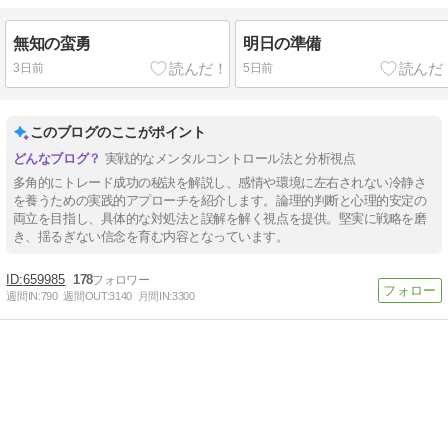
無知の蛮勇
明日の準備
3日前
5日前
このブログのここがポイント
実戦的なメンタルコントロール法と分析視点
多角的にトレード成功の秘訣を解説し、感情や環境に左右されない冷静さ
を養うための実践的アプローチを紹介します。論理的判断と心理的安定の
両立を目指し、具体的な対処法と誤解を解く視点を提供。堅実に戦略を磨
き、揺るぎない信念を育む内容となっています。
659985
178
週間IN:
790
週間OUT:
3140
月間IN:
3300