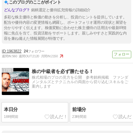
このブログのここがポイント
銘柄選定と優待拡充情報の詳細紹介
多彩な株主優待と株価の動きを分析し、投資のヒントを提供しています。
配当や優待内容の変更情報も網羅し、ポートフォリオ運用の現状と展望を
分かりやすく伝えます。株価変動に合わせた株主優待の活用法や最新IR情
報に焦点を当て、投資活動をサポートします。親しみやすさと実践的な内
容を兼ね備えた情報展開が特徴です。
1963822
24
週間IN:
560
週間OUT:
2120
月間IN:
2150
17
株の中級者を必ず勝たせる！
株式相場のプロの見方を公開 参考銘柄掲載 ファンダ
メンタルズとテクニカルの両面から切り込むスキルをご
案内します
本日分
前場分
18時間前
23時間前