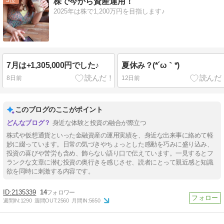
株で今から資産運用！
2025年は株で1,200万円を目指します♪
7月は+1,305,000円でした♪
夏休み？(*´ω｀*)
8日前
12日前
このブログのここがポイント
身近な体験と投資の融合が際立つ
株式や仮想通貨といった金融資産の運用実績を、身近な出来事に絡めて軽
妙に綴っています。日常の気づきやちょっとした感動を巧みに盛り込み、
投資の喜びや苦労も含め、飾らない語り口で伝えています。一見するとフ
ランクな文章に潜む投資の奥行きを感じさせ、読者にとって親近感と知識
欲を同時に刺激する内容です。
2135339
14
週間IN:
1290
週間OUT:
2560
月間IN:
5650