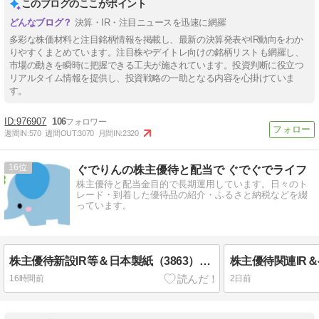
このブログのここがポイント
決算・IR・注目ニュースを迅速に網羅
多彩な株価材料と注目銘柄情報を掲載し、最新の決算発表やIR動向をわか
りやすくまとめています。注目株やデイトレ向けの銘柄リストも網羅し、
市場の動きを瞬時に把握できる工夫が施されています。投資判断に役立つ
リアルタイム情報を提供し、投資戦略の一助となる内容を心掛けていま
す。
976907
106
週間IN:
570
週間OUT:
3070
月間IN:
2320
16
ぐでりんの株主優待と配当で ぐでぐでライフ
株主優待と配当金目的で長期運用しています。日々のト
レード・到着した優待品の紹介・ふるさと納税などを綴
っています。
株主優待新設IR等＆日本製紙（3863）・チムニー（3178）・クオール（3034）株主優待到着
16時間前
2日前