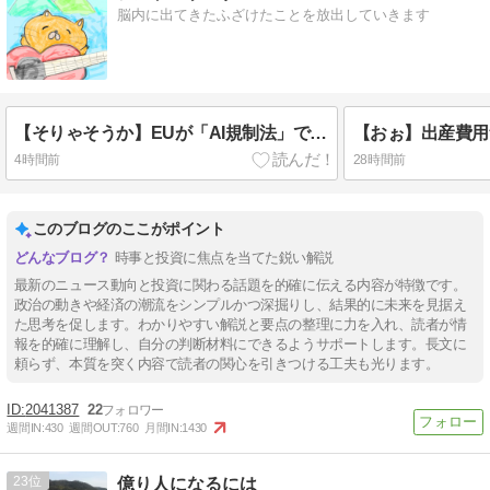
脳内に出てきたふざけたことを放出していきます
【そりゃそうか】EUが「AI規制法」で透明性を義務化するらしいじゃん？
4時間前
28時間前
このブログのここがポイント
時事と投資に焦点を当てた鋭い解説
最新のニュース動向と投資に関わる話題を的確に伝える内容が特徴です。
政治の動きや経済の潮流をシンプルかつ深掘りし、結果的に未来を見据え
た思考を促します。わかりやすい解説と要点の整理に力を入れ、読者が情
報を的確に理解し、自分の判断材料にできるようサポートします。長文に
頼らず、本質を突く内容で読者の関心を引きつける工夫も光ります。
2041387
22
週間IN:
430
週間OUT:
760
月間IN:
1430
23
億り人になるには