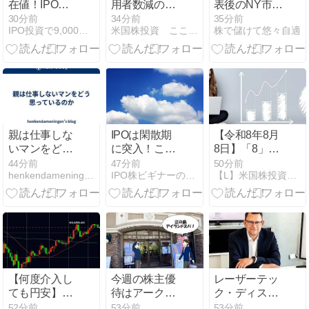
在値！IPO空
用者数減の雇
表後のNY市場
白期間に注目
用統計】利上
の動き（2026
30分前
34分前
35分前
IPO投資で9,000万円！IPOで勝つ株式投資
米国株投資 ここ屋 マネースクール
株で儲けて悠々自適
される銘柄
げに疑問符で
年8月8日）
は？
株価上昇
親は仕事しな
IPOは閑散期
【令和8年8月
いマンをどう
に突入！ここ
8日】「8」が
思っているの
数か月に新規
重なる佳き日
44分前
47分前
50分前
henkendameningen’s blog
IPO株ビギナーの投資日誌
【L】米国株投資実践日記 | Money, Inv…
か
上場したIPO
に、我が家の
の現状を確認
資産もヒスト
リカル・ハイ
を更新！〜著
書出版から5
年半の市場デ
ータが教える
長期投資の真
【何度介入し
今週の株主優
レーザーテッ
実〜
ても円安】
待はアーク
ク・ディスコ
2026年8月7日
ス！飯田ＧＨ
｜目標株価に
52分前
53分前
53分前