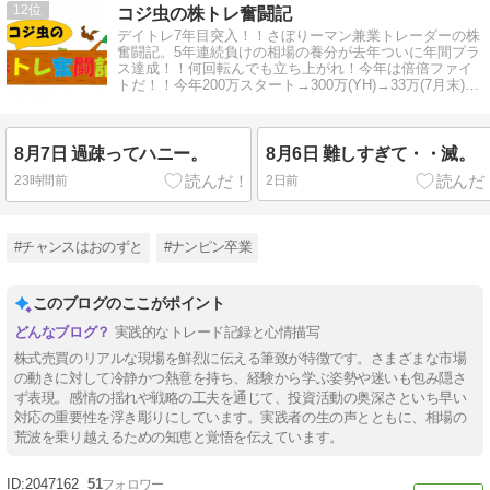
12
コジ虫の株トレ奮闘記
デイトレ7年目突入！！さぼりーマン兼業トレーダーの株
奮闘記。5年連続負けの相場の養分が去年ついに年間プラ
ス達成！！何回転んでも立ち上がれ！今年は倍倍ファイ
トだ！！今年200万スタート→300万(YH)→33万(7月末)→
退場か！？
8月7日 過疎ってハニー。
8月6日 難しすぎて・・滅。
23時間前
2日前
#チャンスはおのずと
#ナンピン卒業
このブログのここがポイント
実践的なトレード記録と心情描写
株式売買のリアルな現場を鮮烈に伝える筆致が特徴です。さまざまな市場
の動きに対して冷静かつ熱意を持ち、経験から学ぶ姿勢や迷いも包み隠さ
ず表現。感情の揺れや戦略の工夫を通じて、投資活動の奥深さといち早い
対応の重要性を浮き彫りにしています。実践者の生の声とともに、相場の
荒波を乗り越えるための知恵と覚悟を伝えています。
2047162
51