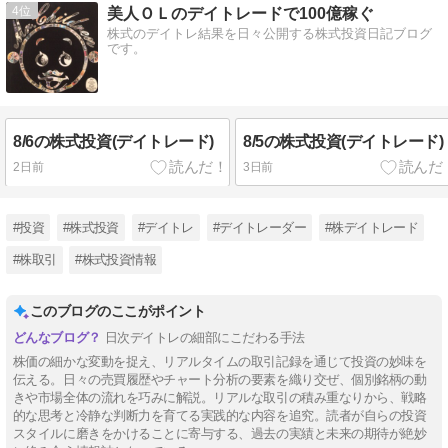
4
美人ＯＬのデイトレードで100億稼ぐ
株式のデイトレ結果を日々公開する株式投資日記ブログ
です。
8/6の株式投資(デイトレード)
8/5の株式投資(デイトレード)
2日前
3日前
#投資
#株式投資
#デイトレ
#デイトレーダー
#株デイトレード
#株取引
#株式投資情報
このブログのここがポイント
日次デイトレの細部にこだわる手法
株価の細かな変動を捉え、リアルタイムの取引記録を通じて投資の妙味を
伝える。日々の売買履歴やチャート分析の要素を織り交ぜ、個別銘柄の動
きや市場全体の流れを巧みに解説。リアルな取引の積み重なりから、戦略
的な思考と冷静な判断力を育てる実践的な内容を追究。読者が自らの投資
スタイルに磨きをかけることに寄与する、過去の実績と未来の期待が絶妙