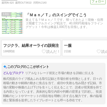
週間IN:
620
週間OUT:
8610
月間IN:
2140
13
「Ｍａｎ／Ｔ」のスイングでイこう
覚えてる？Ｍａｎ／Ｔです。帰ってきたよ！現物・信用
２階建てフルスイング戦法で、40,000円相場をフライン
グゲット！今年は株益1,000万を目指します。
フジクラ、結果オーライの誤発注
一服
18時間前
2日前
このブログのここがポイント
リアルなトレード状況と市場の動きを詳細に伝える
株式投資のライブ感あふれる取引記録と市場分析を特徴とします。日々の
相場の動きや銘柄の動きに焦点を当て、成功や失敗も包み隠さず記録。市
場の変動や株価の上げ下げを生々しく伝えることで、読者が現実感を持て
る内容となっています。具体的な取引内容や判断の背景まで詳述し、投資
戦略のヒントやマーケットの現在地を明瞭に示す点も魅力です。株の臨場
感と緊張感を追求したライブレポートとも呼べる存在です。