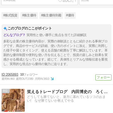
15時間前
2日前
#株式投資
#株主優待
#株主優待到着
#優待
このブログのここがポイント
実用性と使い勝手に焦点を当てた詳細解説
多彩な企業の株主優待内容が、実際の体験談とともに紹介される事例ブロ
グです。商品やサービスの詳細、使い方のポイントに加え、実際に利用し
た様子や届くタイミング、使える店舗の範囲を丁寧に解説しています。革
新的な優待制度や便利な使い方を伝えることで、投資の楽しみと効果を実
感させる構成となっています。総じて、具体性とリアルな情報伝達を重視
し、実用的な視点から優待の魅力に迫ります。
2065893
10
週間IN:
860
週間OUT:
2380
月間IN:
3810
8
笑えるトレードブログ 内田博史の ろくでなし日記
どうしても勝てないと、途方に暮れているソコのおま
い! なぜ勝てないか教えてやる