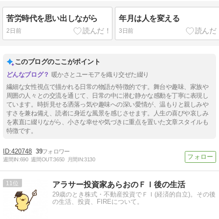
苦労時代を思い出しながら
年月は人を変える
2日前
3日前
このブログのここがポイント
暖かさとユーモアを織り交ぜた綴り
繊細な女性視点で描かれる日常の物語が特徴的です。舞台や趣味、家族や
周囲の人々との交流を通じて、日常の中に潜む静かな感動を丁寧に表現し
ています。時折見せる洒落っ気や趣味への深い愛情が、温もりと親しみや
すさを兼ね備え、読者に身近な風景を感じさせます。人生の喜びや哀しみ
を素直に綴りながら、小さな幸せや気づきに重点を置いた文章スタイルも
特徴です。
420748
39
週間IN:
690
週間OUT:
3650
月間IN:
3130
11
アラサー投資家あらおのＦＩ後の生活
29歳のとき株式・不動産投資でＦＩ(経済的自立)。その後
の生活、投資、FIREについて。