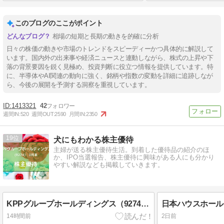
このブログのここがポイント
相場の短期と長期の動きを的確に分析
日々の株価の動きや市場のトレンドをスピーディーかつ具体的に解説して
います。国内外の出来事や経済ニュースと連動しながら、株式の上昇や下
落の背景要因を鋭く見極め、投資判断に役立つ情報を提供しています。特
に、半導体やAI関連の動向に強く、銘柄や指数の変動を詳細に追跡しなが
ら、今後の展開を予測する洞察を重視しています。
1413321
42
週間IN:
520
週間OUT:
2590
月間IN:
2350
19
犬にもわかる株主優待
主婦が送る株主優待生活。到着した優待品の紹介のほ
か、IPO当選報告、株主優待に興味がある人にも分かり
やすい解説なども掲載していきます。
KPPグループホールディングス（9274）株主優待 1,000円分の図書カードNEXT（3月・9月末優待）
14時間前
2日前