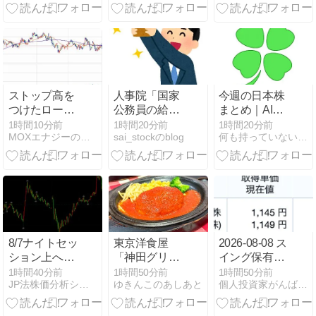
ストップ高を
人事院「国家
今週の日本株
つけたロート
公務員の給与
まとめ｜AI・
製薬
を3.51%あげ
半導体の資金
1時間10分前
1時間20分前
1時間20分前
MOXエナジーの株式投資
sai_stockのblog
何も持っていない無職が人生を豊かにするまで
なさい！ボー
はどこへ？1
ナス初任給
週間の動きか
も！あと転勤
ら見えた次の
手当も追
注目テーマ
加！」 高市に
勧告
8/7ナイトセッ
東京洋食屋
2026-08-08 ス
ション上へ
「神田グリ
イング保有の
66720→引け
ル」で特製ハ
状況
1時間40分前
1時間50分前
1時間50分前
JP法株価分析システム
ゆきんこのあしあと
個人投資家がんばろう！
66310円 ＋
ンバーグ・ト
650円
マトソース食
べたよ！／東