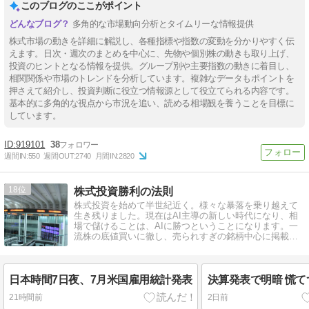
このブログのここがポイント
多角的な市場動向分析とタイムリーな情報提供
株式市場の動きを詳細に解説し、各種指標や指数の変動を分かりやすく伝
えます。日次・週次のまとめを中心に、先物や個別株の動きも取り上げ、
投資のヒントとなる情報を提供。グループ別や主要指数の動きに着目し、
相関関係や市場のトレンドを分析しています。複雑なデータもポイントを
押さえて紹介し、投資判断に役立つ情報源として役立てられる内容です。
基本的に多角的な視点から市況を追い、読める相場観を養うことを目標に
しています。
919101
38
週間IN:
550
週間OUT:
2740
月間IN:
2820
18
株式投資勝利の法則
株式投資を始めて半世紀近く。様々な暴落を乗り越えて
生き残りました。現在はAI主導の新しい時代になり、相
場で儲けることは、AIに勝つということになります。一
流株の底値買いに徹し、売られすぎの銘柄中心に掲載し
ます。
日本時間7日夜、7月米国雇用統計発表
決算発表で明暗 慌て
21時間前
2日前