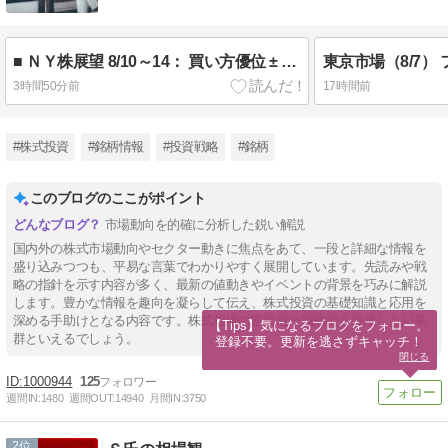
■ ＮＹ株展望 8/10～14： 買い方優位 ± 金融政策見通し
3時間50分前
17時間前
#株式投資
#銘柄情報
#投資戦略
#銘柄
このブログのここがポイント
市場動向を的確に分析した鋭い解説
国内外の株式市場動向やセクター動きに焦点をあて、一段と詳細な情報を
盛り込みつつも、平易な言葉でわかりやすく展開しています。先読みや戦
略の指針を示す内容が多く、最新の値動きやイベントの背景を巧みに解説
します。豊かな情報を趣向を凝らして伝え、株式投資の基礎知識と応用を
深める手助けとなる内容です。株式相場の臨場感と戦略性を追求した記事
【Tips】気になるブログをフォロー。

群といえるでしょう。
登録不要。更新を逃さずキャッチ！
閉じる
1000944
125
週間IN:
1480
週間OUT:
14940
月間IN:
3750
2