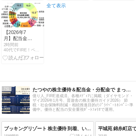
京・アトレ大
全て表示
井町店
【2026年7
月】配当金受
取額が過去最
2時間前
40代でFIRE！ペリカンブログ-株主優待と高配当投資
高に！FIRE生
活中の投資実
績を公開
7
たつやの株主優待＆配当金・分配金で まったりライフ！
億り人_FIRE達成済。各種ﾒﾃﾞｨｱに掲載（ダイヤモンド・
ザイ2026年1月号、晋遊舎の株主優待ガイド2026） 節
税・社会保険料削減・相続推進目的のﾌﾟﾗｲﾍﾞｰﾄｶﾝﾊﾟﾆｰ準
備中。優待と配当の安全重視ﾎﾟｰﾄﾌｫﾘｵで運用。
ブッキングリゾート 株主優待 到着、いつ届く｜使い方・使える施設・ホテルを詳しく紹介