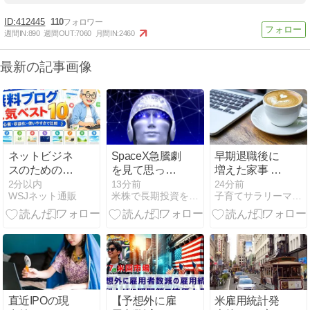
412445
110
週間IN:
890
週間OUT:
7060
月間IN:
2460
最新の記事画像
ネットビジネ
SpaceX急騰劇
早期退職後に
スのための
を見て思った
増えた家事 買
【2026年最
こと
い物と料理
2分以内
13分前
24分前
WSJネット通販
米株で長期投資を楽しもう！
子育てサラリーマン世代の株主優待作戦
新】無料ブロ
グ人気おすす
めベスト10
直近IPOの現
【予想外に雇
米雇用統計発