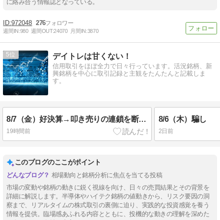
に絡み合う情報誌となっている。
972048
276
週間IN:
980
週間OUT:
24070
月間IN:
3870
5
デイトレは甘くない！
信用取引をほぼ全力で日々行っています。活況銘柄、新
興銘柄を中心に取引記録と主観をたんたんと記載しま
す。
8/7（金）好決算→叩き売りの連鎖を断ち切れ
8/6（木）騙し
19時間前
2日前
このブログのここがポイント
相場動向と銘柄分析に焦点を当てる投稿
市場の変動や銘柄の動きに鋭く視線を向け、日々の売買結果とその背景を
詳細に解説します。半導体やハイテク銘柄の値動きから、リスク要因の洞
察まで、リアルタイムの株式取引の裏側に迫り、実践的な投資感覚を養う
情報を提供。臨場感あふれる内容とともに、投機的な動きの理解を深めた