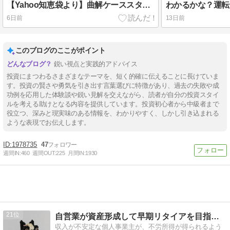
【Yahoo知恵袋より】曲解ケーススタディ。20代の6割が投資をするようになる未来が！？を400字で。
6日前
13日前
このブログのここがポイント
鋭い視点と実践的アドバイス
投資にまつわるさまざまなテーマを、短く的確に伝えることに長けていま
す。投資の賢さや勇気を引き出す言葉選びに特徴があり、過去の失敗や成
功例を応用した体験談や鋭い見解を交えながら、読者が自分の投資スタイ
ルを考える助けとなる内容を提供しています。投資初心者から中級者まで
役立つ、深みと現実味のある情報を、わかりやすく、しかし引き込まれる
ような表現でお伝えします。
1978735
47
週間IN:
460
週間OUT:
225
月間IN:
1930
21
自営業が資産形成して早期リタイアを目指すブログ
収入が不安定な個人事業主が、不労所得が得られるよう