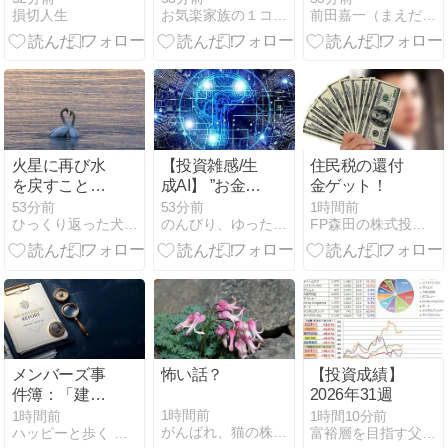
損切人生
お気楽家族の１コマ漫画日記
前田嘉一（まえだよしかず）のウェブサイト
(金)の株価推
Ｄの株主優待
届いたか｜8
移(5分足チャ
で江の島アイ
月決算の報告
ート)と市況
ランドスパ！
動画はお休み
します！
火星に再び水
【投資雑感/生
住民税の還付
を戻すことは
成AI】 ”お金の
金ゲット！
可能か?
相談、AIを活
53分前
53分前
1時間前
ひっくり返った犬小屋に逃げろ
のんびり、ゆったりの投資ブログ ”インデックス投資の備忘録”
FP森田の株式投資ブログ
用” これから
は相談するの
が普通、にな
りそうです
ね。 ただ。。
メンバーズ事
怖い話？
【投資成績】
件簿：「建玉
2026年31週
分析
1時間前
1時間前
1時間10分前
がんばれ、猫の株や！
ハッピーと歩く 株と先物・オプションの道
富裕層を目指す父の資産形成
#260807」