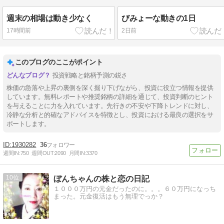
週末の相場は動き少なく
びみょーな動きの1日
17時間前
2日前
このブログのここがポイント
投資戦略と銘柄予測の鋭さ
株価の急落や上昇の裏側を深く掘り下げながら、投資に役立つ情報を提供
しています。無料レポートや推奨銘柄の詳細を通じて、投資判断のヒント
を与えることに力を入れています。先行きの不安や下降トレンドに対し、
冷静な分析と的確なアドバイスを特徴とし、投資における最良の選択をサ
ポートします。
1930282
36
週間IN:
750
週間OUT:
2090
月間IN:
3370
10
ぼんちゃんの株と恋の日記
１０００万円の元金だったのに。。。６０万円になっち
まった。元金復活はもう無理でっか？