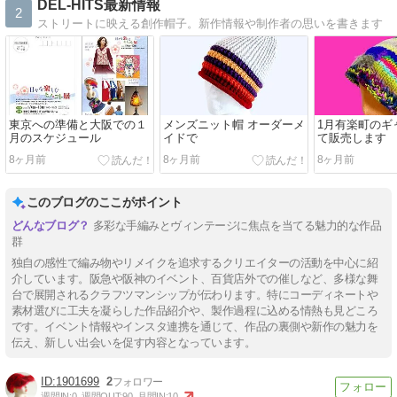
DEL-HITS最新情報
2
ストリートに映える創作帽子。新作情報や制作者の思いを書きます
東京への準備と大阪での１
メンズニット帽 オーダーメ
1月有楽町のギ
月のスケジュール
イドで
て販売します
8ヶ月前
8ヶ月前
8ヶ月前
このブログのここがポイント
多彩な手編みとヴィンテージに焦点を当てる魅力的な作品
群
独自の感性で編み物やリメイクを追求するクリエイターの活動を中心に紹
介しています。阪急や阪神のイベント、百貨店外での催しなど、多様な舞
台で展開されるクラフツマンシップが伝わります。特にコーディネートや
素材選びに工夫を凝らした作品紹介や、製作過程に込める情熱も見どころ
です。イベント情報やインスタ連携を通じて、作品の裏側や新作の魅力を
伝え、新しい出会いを促す内容となっています。
1901699
2
週間IN:
0
週間OUT:
90
月間IN:
10