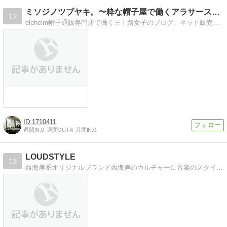
ミソジノツブヤキ。〜粋な帽子屋で働くアラサースタッフ奮闘記〜
12
elehelm帽子通販専門店で働く三十路女子のブログ。ネット販売の仕事のこと、映画・ファッション・音楽などアラサー女子のすべてが詰まった日記です（＾＾）
1710411
週間IN:
0
週間OUT:
4
月間IN:
0
LOUDSTYLE
13
西海岸系オリジナルブランド西海岸のカルチャーに音楽のスタイルを取り入れたブランド