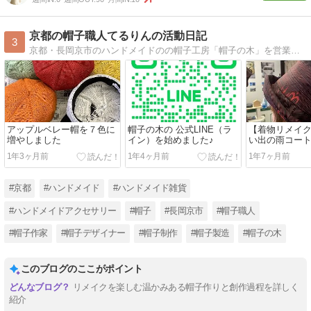
京都の帽子職人てるりんの活動日記
3
京都・長岡京市のハンドメイドのの帽子工房「帽子の木」を営業。帽子制作や帽子工房での活動記録、日々の雑記や趣味など好き勝手にブログにしていきます（目標：息長く続けること）
アップルベレー帽を７色に
帽子の木の 公式LINE（ラ
【着物リメイ
増やしました
イン）を始めました♪
い出の雨コー
ットにリメイ
1年3ヶ月前
1年4ヶ月前
1年7ヶ月前
#京都
#ハンドメイド
#ハンドメイド雑貨
#ハンドメイドアクセサリー
#帽子
#長岡京市
#帽子職人
#帽子作家
#帽子デザイナー
#帽子制作
#帽子製造
#帽子の木
このブログのここがポイント
リメイクを楽しむ温かみある帽子作りと創作過程を詳しく
紹介