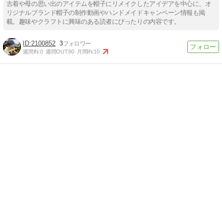
古着や母の思い出のアイテムを帽子にリメイクしたアイデアを中心に、オ
リジナルブランド帽子の制作動画やハンドメイドキャンペーン情報も掲
載。趣味やクラフトに興味のある読者にぴったりの内容です。
2100852
3
週間IN:
0
週間OUT:
80
月間IN:
10