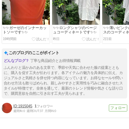
✨✨ガーゼのインナーカッ
✨✨ロングシャツのベージ
✨✨薄いピンク
トソーです✨✨
ュコーディネートです✨✨
スのコーディ
✨✨
19時間前
昨日
2日前
このブログのここがポイント
丁寧な商品紹介とお得情報満載
ふんわりと温かみのある文章で、季節や天気に合わせた服の提案ととも
に、購入を促す工夫が伝わります。各アイテムの魅力を具体的に伝え、カ
ジュアルさと気軽さを併せ持つ内容になっています。お得なセールや問い
合わせ方法も散りばめられ、親しみやすさと実用性を巧みに融合させたス
タイルが特徴です。全体を通して、最新のトレンド情報や気さくな語り口
で、購買意欲を自然に引き出す工夫が見られます。
1915045
1
週間IN:
0
週間OUT:
37
月間IN:
0