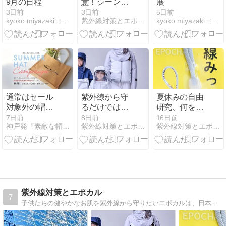
9月の日程
意！シーン
展
別・日焼け対
3日前
3日前
5日前
kyoko miyazakiヨガと帽子のものがたり
紫外線対策とエポカル
kyoko miyazakiヨガと帽子のものがたり
策
通常はセール
紫外線から守
夏休みの自由
対象外の帽子
るだけではな
研究、何をし
が今だけ
く、「外へ出
よう？そんな
7日前
8日前
16日前
神戸発『素敵な帽子物語。』by MAXIM
紫外線対策とエポカル
紫外線対策とエポカル
5％OFF。オ
る希望」を届
ママにおすす
リジナルロゴ
けたい。エポ
めしたい「紫
入りジュート
カルのファン
外線」の研究
バッグをプレ
付きUV防護服
ゼント
紫外線対策とエポカル
7
子供たちの健やかなお肌を紫外線から守りたいエポカルは、日本唯一のUV対策専門のブランドですスタッフの日常とともに、UV対策についてお話します