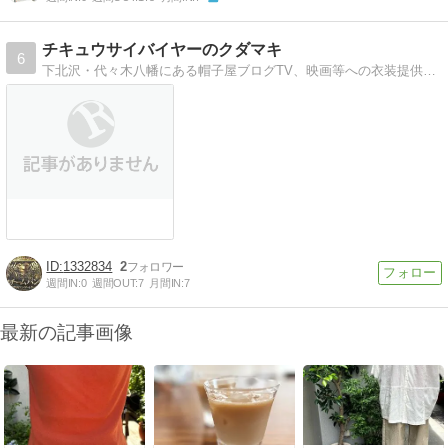
チキュウサイバイヤーのクダマキ
6
下北沢・代々木八幡にある帽子屋ブログTV、映画等への衣装提供情報（嵐、AKB他）、ご近所情報、阪神ネタ、クダマキ等々
1332834
2
週間IN:
0
週間OUT:
7
月間IN:
7
最新の記事画像