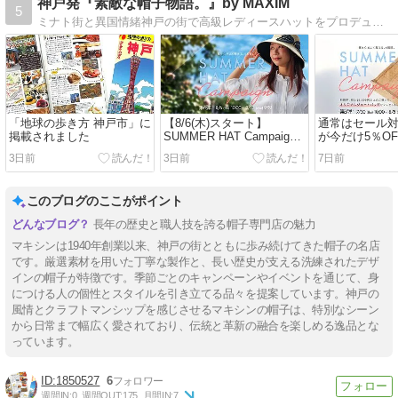
神戸発『素敵な帽子物語。』by MAXIM
5
ミナト街と異国情緒神戸の街で高級レディースハットをプロデュースする『ＭＡＸＩＭ（マキシン）』です。本店ショップ、デザイナー、帽子職人など帽子に熱い思いを届けます
「地球の歩き方 神戸市」に
【8/6(木)スタート】
通常はセール
掲載されました
SUMMER HAT Campaign
が今だけ5％O
第4弾開催！紫外線対策も
ナルロゴ入り
3日前
3日前
7日前
グをプレゼン
このブログのここがポイント
長年の歴史と職人技を誇る帽子専門店の魅力
マキシンは1940年創業以来、神戸の街とともに歩み続けてきた帽子の名店
です。厳選素材を用いた丁寧な製作と、長い歴史が支える洗練されたデザ
インの帽子が特徴です。季節ごとのキャンペーンやイベントを通じて、身
につける人の個性とスタイルを引き立てる品々を提案しています。神戸の
風情とクラフトマンシップを感じさせるマキシンの帽子は、特別なシーン
から日常まで幅広く愛されており、伝統と革新の融合を楽しめる逸品とな
っています。
1850527
6
週間IN:
0
週間OUT:
175
月間IN:
7