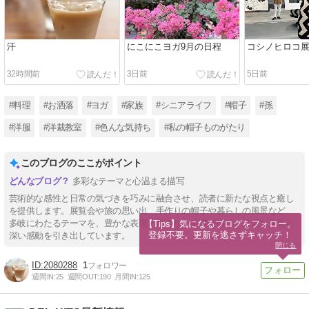
汗
にこにこヨガ9月の日程
コシノヒロコ
32時間前
3日前
5日前
#料理
#お洒落
#ヨガ
#家族
#シニアライフ
#帽子
#孫
#洋服
#洋裁教室
#色んな気持ち
#私の帽子ものがたり
このブログのここがポイント
多彩なテーマと心温まる描写
芸術的な感性と日常の気づきを巧みに融合させ、読者に新たな視点と癒し
を提供します。展覧会や旅の思い出、手作りの帽子や暮らしの風景など、
多岐にわたるテーマを、豊かな表現と軽やかな文章で綴り、身近な発見と
【Tips】気になるブログをフォロー。

登録不要。更新を逃さずキャッチ！
深い感動を引き出しています。
閉じる
2080288
1
週間IN:
25
週間OUT:
190
月間IN:
125