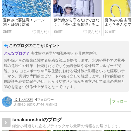
夏休みは要注意！シーン
紫外線から守るだけではな
夏休みの自由
別・日焼け対策
く、「外へ出る希望」を届
よう？そんな
けたい。エポカルのファン
めしたい「紫
3日前
8日前
16日前
付きUV防護服
このブログのここがポイント
実体験や科学的知識を交えた具体的解説
紫外線とその影響に関する多彩な視点を提供します。水辺や屋外での紫外
線の危険性や対策、日焼けだけでなく光過敏症や紫外線アレルギーの実
態、さらにはスポーツや日常生活における紫外線の影響といった幅広いテ
ーマを、実例や専門的エピソードを織り交ぜて解説します。科学的根拠と
体験談を絶妙に融合させ、わかりやすさと深みを両立させて読者の理解と
関心を惹きつける仕上がりとなっています。
1902004
4
週間IN:
0
週間OUT:
44
月間IN:
2
tanakanoshirtのブログ
8
鎌倉小町通りにあるブティックから最新の情報をお届けします。