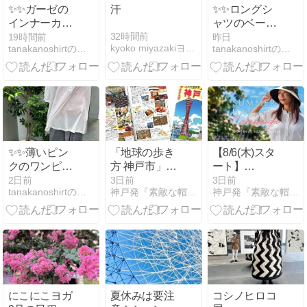
✨✨ガーゼの
汗
✨✨ロングシ
インナーカッ
ャツのベージ
トソーです
ュコーディネ
32時間前
19時間前
昨日
kyoko miyazakiヨガと帽子のものがたり
tanakanoshirtのブログ
tanakanoshirtのブログ
✨✨
ートです✨✨
✨✨薄いピン
「地球の歩き
【8/6(木)スタ
クのワンピー
方 神戸市」に
ート】
スのコーディ
掲載されまし
SUMMER
2日前
3日前
3日前
tanakanoshirtのブログ
神戸発『素敵な帽子物語。』by MAXIM
神戸発『素敵な帽子物語。』by MAXIM
ネートです
た
HAT
✨✨
Campaign 第4
弾開催！紫外
線対策も
にこにこヨガ
夏休みは要注
コシノヒロコ