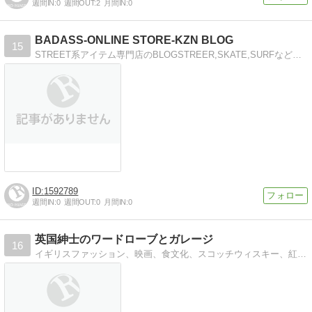
週間IN:
0
週間OUT:
2
月間IN:
0
BADASS-ONLINE STORE-KZN BLOG
15
STREET系アイテム専門店のBLOGSTREER,SKATE,SURFなどを取り扱う専門のONLINE STORE
1592789
週間IN:
0
週間OUT:
0
月間IN:
0
英国紳士のワードローブとガレージ
16
イギリスファッション、映画、食文化、スコッチウィスキー、紅茶などなど、イギリスにについて紹介。