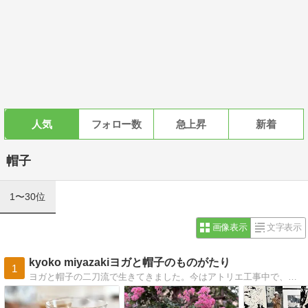
人気
フォロー数
急上昇
新着
帽子
1〜30位
画像表示
文字表示
kyoko miyazakiヨガと帽子のものがたり
1
ヨガと帽子の二刀流で生きてきました。今はアトリエ工事中で、帽子作りは少しお休み。友達に手紙を書くようにジャンル無しで書いている、そんなブログです。