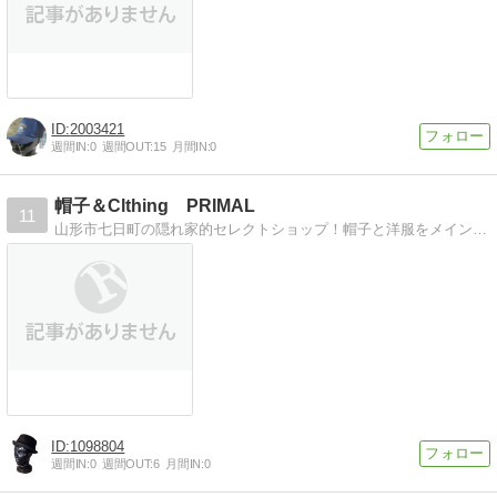
2003421
週間IN:
0
週間OUT:
15
月間IN:
0
帽子＆Clthing PRIMAL
11
山形市七日町の隠れ家的セレクトショップ！帽子と洋服をメインに取り扱うセレクトショップです！
1098804
週間IN:
0
週間OUT:
6
月間IN:
0