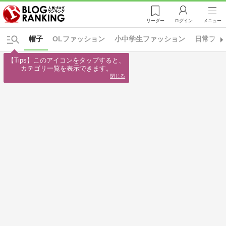
リーダー
ログイン
メニュー
帽子
OLファッション
小中学生ファッション
日常ファ
【Tips】このアイコンをタップすると、

カテゴリ一覧を表示できます。
閉じる