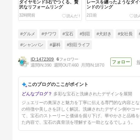
ダイヤモンド3石でつくる、贅
レースを纏ったようなダイ
沢なリフォームリング
ンドのリング
32時間前
2日前
#グルメ
#チワワ
#宝石
#別荘
#犬好き
#女社長
#シャンパン
#蓼科
#別荘ライフ
1472309
6
神楽坂まつり 浴衣に合うジュ
週間IN:
390
週間OUT:
460
月間IN:
1870
エリー
11日前
このブログのここがポイント
多彩な宝石と洗練されたデザインを展開
ジュエリーの奥深さと魅力を丁寧に伝える専門的な内容とな
の特徴や美しさを詳しく解説。洗練されたデザイン例やコー
て、宝石のストーリーと価値を掘り下げ、華やかさと品格を
た内容で、宝石の真骨頂を理解する一助となるでしょう。