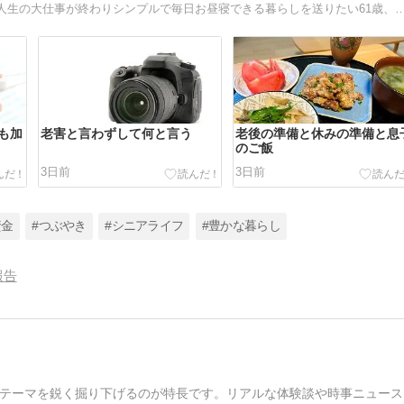
離婚、子育て、墓じまい、相続放棄、断捨離、家の売却、人生の大仕事が終わりシンプルで毎日お昼寝できる暮らし
も加
老害と言わずして何と言う
老後の準備と休みの準備と息
のご飯
3日前
3日前
資金
#つぶやき
#シニアライフ
#豊かな暮らし
報告
テーマを鋭く掘り下げるのが特長です。リアルな体験談や時事ニュース