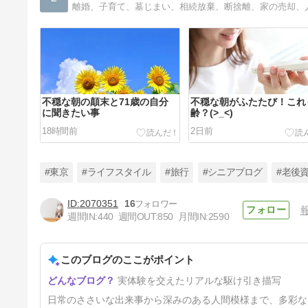
不穏な朝の顛末と71歳の自分
不穏な朝がふたたび！これ
に聞きたい事
齢？(>_<)
18時間前
2日前
#東京
#ライフスタイル
#旅行
#シニアブログ
#老後
2070351
16
週間IN:
440
週間OUT:
850
月間IN:
2590
家の売却の駆け引き 値段の差
額は〇00万！
このブログのここがポイント
5日前
実体験を交えたリアルな駆け引き描写
日常のささいな出来事から深みのある人間模様まで、多彩な