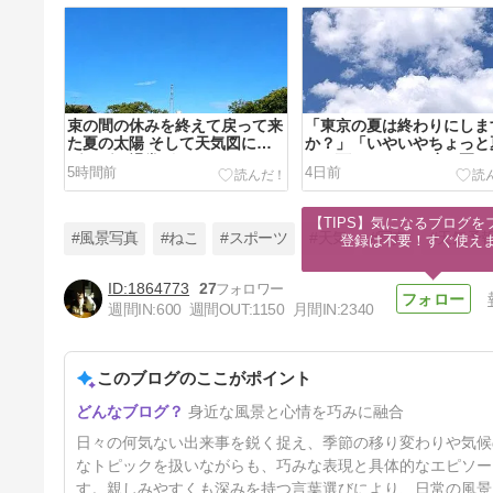
束の間の休みを終えて戻って来
「東京の夏は終わりにしま
た夏の太陽 そして天気図には
か？」「いやいやちょっと
グルグル渦巻がひとつふた
みを下さいよ」と呟く夏の
5時間前
4日前
つ・・・
【TIPS】気になるブログを
#風景写真
#ねこ
#スポーツ
#天気
#写真
#天気予
登録は不要！すぐ使え
1864773
27
週間IN:
600
週間OUT:
1150
月間IN:
2340
連日の猛暑&酷暑で沸騰する日
本列島 一方でしぶとく残る梅
雨前線
このブログのここがポイント
14日前
身近な風景と心情を巧みに融合
日々の何気ない出来事を鋭く捉え、季節の移り変わりや気候
なトピックを扱いながらも、巧みな表現と具体的なエピソー
す。親しみやすくも深みを持つ言葉選びにより、日常の風景