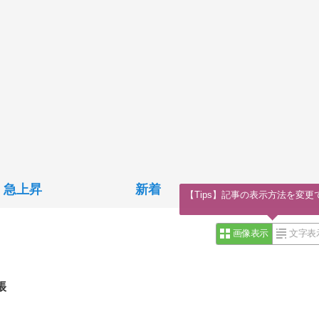
急上昇
新着
【Tips】記事の表示方法を変更
画像表示
文字表
帳