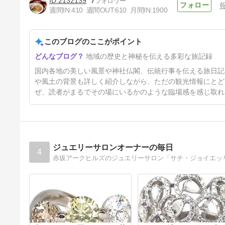
2132139
7
週間IN:
410
週間OUT:
610
月間IN:
1900
瀬戸内市立美術館 小松宏誠展
このブログのここがポイント
2日前
地域の歴史と神秘を伝える多彩な旅記録
国内各地の美しい風景や神社仏閣、伝統行事を伝える旅日記
や風土の背景も詳しく紹介しながら、ただの観光情報にとど
ぜ、読者がまるでその場にいるかのような臨場感を感じ取れ
ジュエリーサロンオーナーの毎日
4