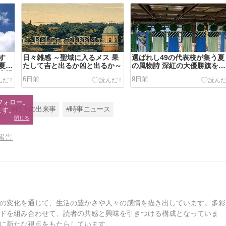
す
日々雑感 ～聖域に入るメス 果
選ばれし49の代表校が集う夏
夏休
たして吉と出るか凶と出るか～
の風物詩 深紅の大優勝旗を手
太陽
にするのはどこか？
6日前
9日前
フォロー。

報
#日々の出来事
#時事ニュース
ます。
閉じる
報告
の変化を通じて、生活の豊かさや人々の感情を描き出しています。多彩
ドを組み合わせて、読者の共感と興味を引きつける構成となっていま
に新たな視点をもたらしています。