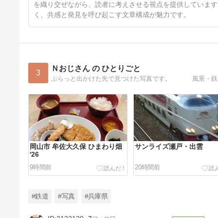
を織り交ぜながら、読者に考えさせる視点を提供しています
く、共感と発見を呼び起こす文章構成が魅力です。
Ｎおじさん の ひとりごと
3
ぶらっと出かけた先で見つけた写真です。 風景・鉄
岡山市 牟佐大久保 ひまわり畑
サンライズ瀬戸・出雲
'26
9時間前
20時間前
#鉄道
#写真
#兵庫県