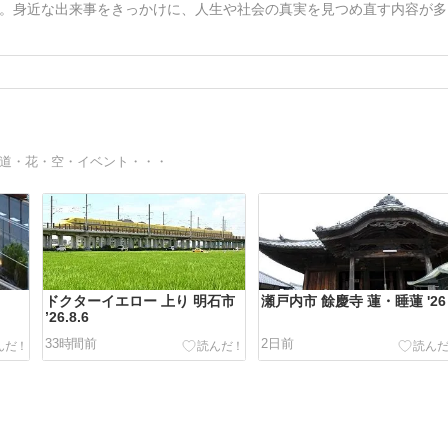
。身近な出来事をきっかけに、人生や社会の真実を見つめ直す内容が多
道・花・空・イベント・・・
ドクターイエロー 上り 明石市
瀬戸内市 餘慶寺 蓮・睡蓮 '26
’26.8.6
33時間前
2日前