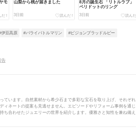
ヤモ
山梨から桃が届きました
8月の誕生石 「リトルラブ」
ペリドットのリング
3日前
3日前
#伊豆高原
#パライバトルマリン
#ピジョンブラッドルビー
報告
っています。自然素材から希少石まで多彩な宝石を取り上げ、それぞれ
ディネートの提案も見逃せません。エピソードやリフォーム事例を通じ
持ち合わせたジュエリーの世界を紹介します。優雅さと知性を兼ね備え