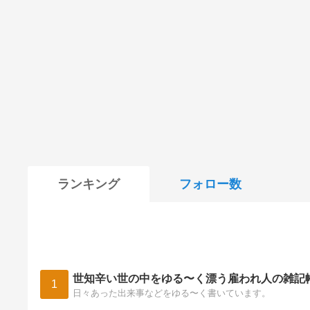
ランキング
フォロー数
世知辛い世の中をゆる〜く漂う雇われ人の雑記
1
日々あった出来事などをゆる〜く書いています。