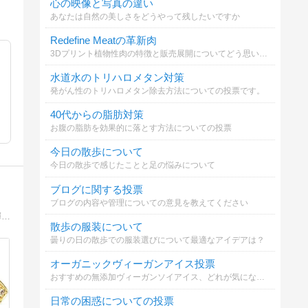
心の映像と写真の違い
あなたは自然の美しさをどうやって残したいですか
Redefine Meatの革新肉
3Dプリント植物性肉の特徴と販売展開についてどう思いますか？
水道水のトリハロメタン対策
発がん性のトリハロメタン除去方法についての投票です。
40代からの脂肪対策
お腹の脂肪を効果的に落とす方法についての投票
今日の散歩について
今日の散歩で感じたことと足の悩みについて
ブログに関する投票
ブログの内容や管理についての意見を教えてください
赤坂アークヒルズのジュエリーサロン「サチ・ジョイエッリ」オーナーの日々。宝石、旅行、自然、美味しいもの・・・毎日の小さな輝きを綴っています。
散歩の服装について
曇りの日の散歩での服装選びについて最適なアイデアは？
オーガニックヴィーガンアイス投票
おすすめの無添加ヴィーガンソイアイス、どれが気になる？
日常の困惑についての投票