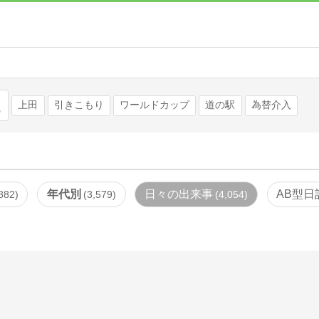
検索
上田
引きこもり
ワールドカップ
道の駅
為替介入
年代別
日々の出来事
AB型日
882
3,579
4,054