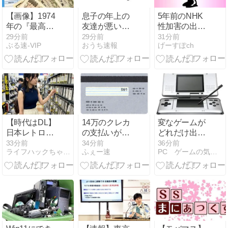
グ的に
RUST・あら
【画像】1974
息子の年上の
5年前のNHK
なみ・パワプ
年の『最高税
友達が悪い子
性加害の出演
ロがメインだ
率』、マジで
になっていた
者は「今も普
29分前
29分前
31分前
ったし」
ぶる速-VIP
おうち速報
げーすぽch
エグいことが
通の顔して芸
発覚wwww
能活動して
る」ネット
「受信料を取
るくらいなら
詳細を伝え
よ」
【時代はDL】
14万のクレカ
変なゲームが
日本レトロゲ
の支払いがあ
どれだけ出る
ーム協会「優
るのに給料13
かがそのゲー
33分前
34分前
36分前
ライフハックちゃんねる弐式
ふぇー速
PC ゲームの気になるもの
しく磨いてい
万しかなくて
ム機の価値だ
たのにCDソフ
詰んでる
よな
トが割れてし
まった」 ディ
スクがあれば
一生遊べるお
じさん逝く