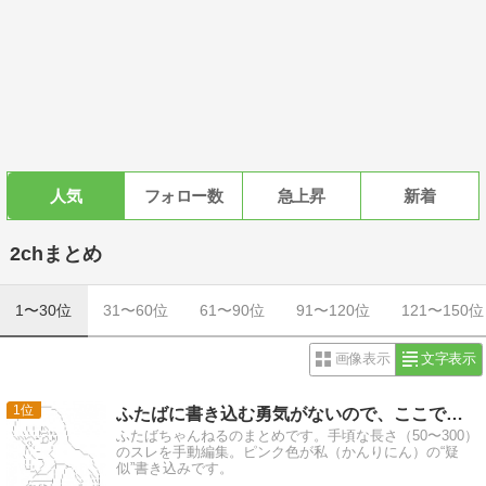
人気
フォロー数
急上昇
新着
2chまとめ
1〜30位
31〜60位
61〜90位
91〜120位
121〜150位
画像表示
文字表示
1
ふたばに書き込む勇気がないので、ここで勝手に参加するブログ
ふたばちゃんねるのまとめです。手頃な長さ（50〜300）
のスレを手動編集。ピンク色が私（かんりにん）の“疑
似”書き込みです。