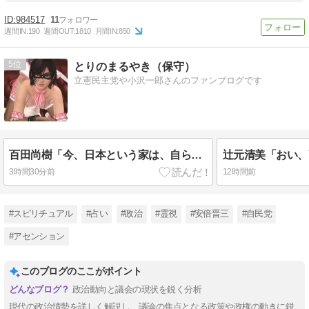
984517
11
週間IN:
190
週間OUT:
1810
月間IN:
850
5
とりのまるやき（保守）
立憲民主党や小沢一郎さんのファンブログです
百田尚樹「今、日本という家は、自ら玄関を開けて招き入れた客によって家の中が無茶苦茶にされてる感じ。もはや9条どころではなくなった」
3時間30分前
12時間前
#スピリチュアル
#占い
#政治
#霊視
#安倍晋三
#自民党
#アセンション
このブログのここがポイント
政治動向と議会の現状を鋭く分析
現代の政治情勢を詳しく解説し、議論の焦点となる政策や政権の動きに鋭