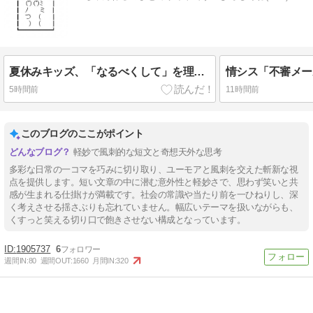
夏休みキッズ、「なるべくして」を理解できない
5時間前
11時間前
このブログのここがポイント
軽妙で風刺的な短文と奇想天外な思考
多彩な日常の一コマを巧みに切り取り、ユーモアと風刺を交えた斬新な視
点を提供します。短い文章の中に潜む意外性と軽妙さで、思わず笑いと共
感が生まれる仕掛けが満載です。社会の常識や当たり前を一ひねりし、深
く考えさせる揺さぶりも忘れていません。幅広いテーマを扱いながらも、
くすっと笑える切り口で飽きさせない構成となっています。
1905737
6
週間IN:
80
週間OUT:
1660
月間IN:
320