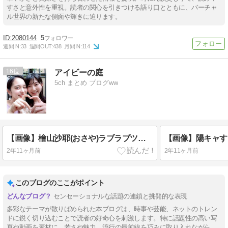
すさと意外性を重視。読者の関心を引きつける語り口とともに、バーチャ
ル世界の新たな側面や輝きに迫ります。
2080144
5
週間IN:
33
週間OUT:
438
月間IN:
114
16
アイビーの庭
5ch まとめ ブログww
【画像】檜山沙耶(おさや)ラブラブツーショット写真公開で大荒れ
2年11ヶ月前
2年11ヶ月前
このブログのここがポイント
センセーショナルな話題の連鎖と挑発的な表現
多彩なテーマが散りばめられた本ブログは、時事や芸能、ネットのトレン
ドに鋭く切り込むことで読者の好奇心を刺激します。特に話題性の高い写
真や動画を素材に、若さや魅力、流行の最前線を巧みに取り入れながら