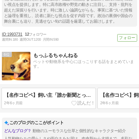
い視点を提供します。特に高市政権や野党の動きに注目し、支持・批判を
超えた深掘りを行います。時に激しい論調ながらも、事実に基づいた情報
と論理を重視し、読者に新たな視点を促す内容です。政治の裏側や国会の
舞台裏にも迫り、見逃せない旬の話題を厳選してお届けします。
1993731
12
週間IN:
180
週間OUT:
1200
月間IN:
590
6
もっふるちゃんねる
ペットや動物系を中心にほっこりする話をまとめていま
す。
【名作コピペ】飼い主「誰か新聞とってきてー」←犬種別でお答えしますwwww
2年6ヶ月前
2年6ヶ月前
このブログのここがポイント
動物のユーモラスな仕草と個性的なキャラクター紹介
人気動物たちの愛らしさや面白さをお届け。肉食獣から犬猫まで、多彩な