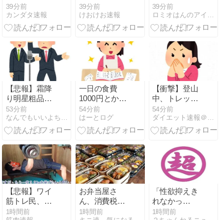
のドラゴンの
08MS小隊』
腋 ２６０８０
39分前
39分前
39分前
カンダタ速報
けおけお速報
ロミオはんのアイドル等何でも２chまとめマガジン
名前わかるや
サンダースは
７
ついる？
頼れる男
【悲報】霜降
一日の食費
【衝撃】登山
り明星粗品さ
1000円とかい
中、トレッキ
ん、後輩芸人
う不可能な生
ングポールが
53分前
54分前
54分前
なんでもいいよちゃんねるNEO
はーとログ
ダイエット速報＠２ちゃんねる
のファンから
活
体に突き刺さ
苦言を呈され
った男性、自
ブチギレ
力で下山
【悲報】ワイ
お弁当屋さ
「性欲抑えき
筋トレ民、ダ
ん、消費税が
れなかっ
ンベルベンチ
１％になって
た」“カッタ
1時間前
1時間前
1時間前