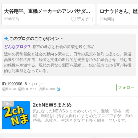
大谷翔平、重機メーカーのアンバサダーに就任
22時間前
23時間前
このブログのここがポイント
都市の暑さと社会の変貌を鋭く描写
近年の異常気象と社会の動向を素材に、日常の風景を鮮烈に捉える。気温
高騰や世代の変遷、経済と文化の断片的な光景を巧みに融合させ、読む者
の感性を刺激する。現代の異なる側面を凝縮し、鋭い視点での描写が特徴
的な記事群となっている。
1990366
8
週間IN:
20
週間OUT:
730
月間IN:
100
20
2chNEWSまとめ
気になったNEWSをまとめています。受験、資格、就
職、転職を目指す人向けにまとめたブログですが、自己
啓発、息抜き、生活ネタなども多く紹介しています。