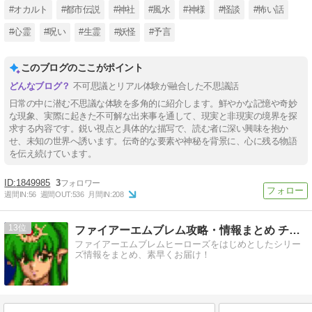
#オカルト
#都市伝説
#神社
#風水
#神様
#怪談
#怖い話
#心霊
#呪い
#生霊
#妖怪
#予言
このブログのここがポイント
不可思議とリアル体験が融合した不思議話
日常の中に潜む不思議な体験を多角的に紹介します。鮮やかな記憶や奇妙
な現象、実際に起きた不可解な出来事を通して、現実と非現実の境界を探
求する内容です。鋭い視点と具体的な描写で、読む者に深い興味を抱か
せ、未知の世界へ誘います。伝奇的な要素や神秘を背景に、心に残る物語
を伝え続けています。
1849985
3
週間IN:
56
週間OUT:
536
月間IN:
208
13
ファイアーエムブレム攻略・情報まとめ チキ速
ファイアーエムブレムヒーローズをはじめとしたシリー
ズ情報をまとめ、素早くお届け！