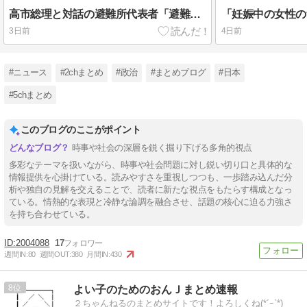
高市総理と対話の避難所代表者「避難所の生活は至れり尽くせりで全く不自由ない、ありがとう！日本人でよかった！」
3日前
4日前
#ニュース
#2chまとめ
#政治
#まとめブログ
#日本
#5chまとめ
このブログのここがポイント
時事や社会の深層を鋭く掘り下げる多角的視点
多彩なテーマを扱いながら、時事や社会問題に対し鋭い切り口と具体的な
情報提供を心掛けている。読みやすさを重視しつつも、一歩踏み込んだ分
析や独自の見解を交えることで、読者に新たな視点をもたらす構成となっ
ている。情熱的な表現と冷静な論調を融合させ、話題の核心に迫る力強さ
を持ち合わせている。
2004088
17
週間IN:
80
週間OUT:
380
月間IN:
430
8
よい子のためのおんＪまとめ速報
２ちゃんねるのまとめサイトです！よろしくね(*´ｰ`*)