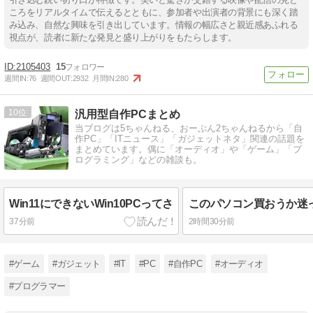
ころをリアルタイムで伝えるとともに、参加者や出演者の背景にも深く踏
み込み、自然な興味を引き出しています。情報の幅広さと親近感あふれる
視点が、読者に新たな発見と盛り上がりをもたらします。
2105403
15
週間IN:
76
週間OUT:
2932
月間IN:
280
10
汎用型自作PCまとめ
当ブログは5ちゃんねる、おーぷん2ちゃんねるから「自
作PC」「ITニュース」「ガジェットネタ」関連の話題を
まとめています。偶に「オーディオ」や「ゲーム」「プ
ログラミング」などの雑談も。
Win11にできないWin10PCってさ
37分前
2時間30分前
#ゲーム
#ガジェット
#IT
#PC
#自作PC
#オーディオ
#プログラマー