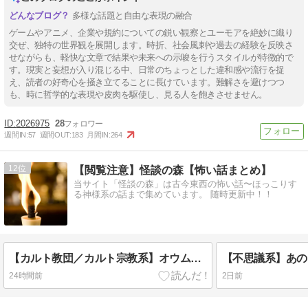
多様な話題と自由な表現の融合
ゲームやアニメ、企業や規約についての鋭い観察とユーモアを絶妙に織り
交ぜ、独特の世界観を展開します。時折、社会風刺や過去の経験を反映さ
せながらも、軽快な文章で結果や未来への示唆を行うスタイルが特徴的で
す。現実と妄想が入り混じる中、日常のちょっとした違和感や流行を捉
え、読者の好奇心を掻き立てることに長けています。難解さを避けつつ
も、時に哲学的な表現や皮肉を駆使し、見る人を飽きさせません。
2026975
28
週間IN:
57
週間OUT:
183
月間IN:
264
12
【閲覧注意】怪談の森【怖い話まとめ】
当サイト「怪談の森」は古今東西の怖い話〜ほっこりす
る神様系の話まで集めています。 随時更新中！！
【カルト教団／カルト宗教系】オウム真理教デジタルアーカイブ
24時間前
2日前