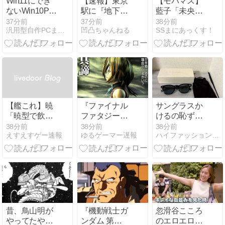
Win11にでき
【速報】東京
【モバマス】
ないWin10PC
駅に『地下シ
藍子「未央ち
ってさ
ェルター』整
ゃんのお家
37分前
37分前
38分前
汎用型自作PCまとめ
凹凸ちゃんねる
SSまにあっくす！
備を正式表明
に」茜「突撃
です！！！」
未央「待っ
て！？」
【艦これ】暁
『ファイナル
サングラスか
「暁型で飲み
ファタジー
けるの恥ずか
会するわ
9』とかいう
しいと思って
38分前
38分前
38分前
えすえすゲー速報
ゆるゲーマー遅報
ハイファッションちゃんねる
よ！」【安価
とんでもない
たけど、日差
あり】
名作
し強すぎてサ
ングラスかけ
始めたわ
昔、鳥山明が
『機動戦士ガ
忽滑谷こころ
やってたやつ
ンダム 第
のエロエロな