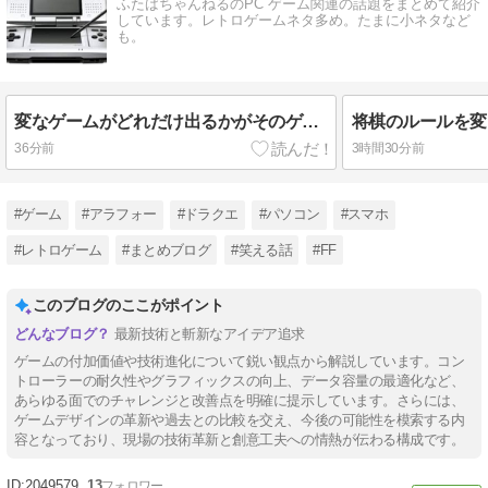
ふたばちゃんねるのPC ゲーム関連の話題をまとめて紹介
しています。レトロゲームネタ多め。たまに小ネタなど
も。
変なゲームがどれだけ出るかがそのゲーム機の価値だよな
将棋のルールを変
36分前
3時間30分前
#ゲーム
#アラフォー
#ドラクエ
#パソコン
#スマホ
#レトロゲーム
#まとめブログ
#笑える話
#FF
このブログのここがポイント
最新技術と斬新なアイデア追求
ゲームの付加価値や技術進化について鋭い観点から解説しています。コン
トローラーの耐久性やグラフィックスの向上、データ容量の最適化など、
あらゆる面でのチャレンジと改善点を明確に提示しています。さらには、
ゲームデザインの革新や過去との比較を交え、今後の可能性を模索する内
容となっており、現場の技術革新と創意工夫への情熱が伝わる構成です。
2049579
13