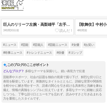
巨人のリリーフ左腕・高梨雄平「左手薬指に指輪」でお泊まり不倫愛
3時間30分前
4時間前
#ニュース
#芸能
#芸能人
#芸能ニュース
#女優
#お笑い
#時事ニュース
#トレンドニュース
#俳優
#ゴシップ
このブログのここがポイント
多様なテーマを深掘りし、鋭い表現力で伝達
芸能界やスポーツ、社会の話題を独自の視座で掘り下げ、鮮烈な切り口と
表現を駆使しています。刺激的なタイトルとともに、詳細な背景や関係性
を軽やかに解き明かす一方、読者の関心を引き続ける具体性と洗練を兼ね
備え、情報の真髄をシンプルに伝えています。多彩なテーマに鋭敏に反応
しつつも、丁寧な語り口とユーモアを忘れず、読みやすさと引き込まれる
力を重視したスタイルです。