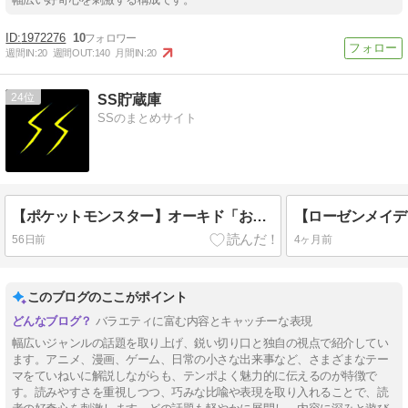
1972276
10
週間IN:
20
週間OUT:
140
月間IN:
20
24
SS貯蔵庫
SSのまとめサイト
【ポケットモンスター】オーキド「お前にやるポケモンはない！」
56日前
4ヶ月前
このブログのここがポイント
バラエティに富む内容とキャッチーな表現
幅広いジャンルの話題を取り上げ、鋭い切り口と独自の視点で紹介してい
ます。アニメ、漫画、ゲーム、日常の小さな出来事など、さまざまなテー
マをていねいに解説しながらも、テンポよく魅力的に伝えるのが特徴で
す。読みやすさを重視しつつ、巧みな比喩や表現を取り入れることで、読