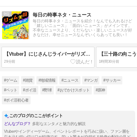
9
毎日の時事ネタ・ニュース
毎日の時事ネタ・ニュースを紹介！なんでも入れるけど
「嬉しいニュース」「面白いニュース」がメインです。
不幸なニュースより、くだらない・楽しいニュースが好
きなだけ。幸せニュースなんぞいくらあっても良い！
【Vtuber】にじさんじライバーがリズム天国の配信しなくなったけど何かあったのか？「やってる人いるよ、タイミング的にRUST・あらなみ・パワプロがメインだったし」
29分前
1時間30分前
#ゲーム
#雑貨
#地域情報
#ニュース
#マンガ
#サッカー
#ペット
#ポイ活
#野球
#おでかけスポット
#原神
#ポイ活初心者
このブログのここがポイント
多彩なエンタメと魅力的な解説
Vtuberやインディーゲーム、イベントレポートを巧みに扱い、ファン層を
引き込む鋭い切り口が特徴です。笑いと驚きが交錯する映像や配信の見ど