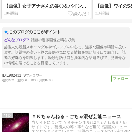
【画像】女子アナさんの谷〇＆バインすごいｗｗｗｗ
【画像】ワイのS&
18時間前
21時間前
このブログのここがポイント
話題の過激画像と噂を収集
芸能人の最新スキャンダルやゴシップを中心に、過激な画像や噂話を扱い
ます。話題性の高い人物の裏側や気になる情報を鋭い切り口で紹介し、読
者の好奇心を刺激します。軽妙な語り口と具体的な話題選びで、見逃せな
い情報を届けることを目指しています。
1982431
9
週間IN:
20
週間OUT:
1030
月間IN:
90
21
ＹＫちゃんねる・ごちゃ混ぜ芸能ニュース
当サイトについて ＹＫチャンネルは2ちゃんねるまとめ
サイトです。芸能人の噂・事件など世間で話題のニュー
スなどをまとめています。話題のニュースがない時はVIP