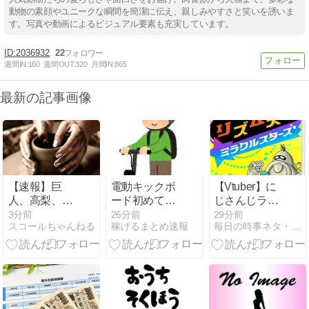
動物の素顔やユニークな瞬間を簡潔に伝え、親しみやすさと笑いを誘いま
す。写真や動画によるビジュアル要素も充実しています。
2036932
22
週間IN:
160
週間OUT:
320
月間IN:
865
最新の記事画像
【速報】巨
電動キックボ
【Vtuber】に
人、高梨、不
ード初めて乗
じさんじライ
倫…
ったんだけど
バーがリズム
3分前
26分前
29分前
スコールちゃんねる
稼げるまとめ速報
毎日の時事ネタ・ニュース
天国の配信し
なくなったけ
ど何かあった
のか？「やっ
てる人いる
よ、タイミン