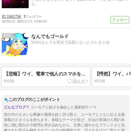
な…
1941756
3
週間IN:
20
週間OUT:
0
月間IN:
40
22
なんでもゴールド
5chのなんでも実況で話題になったスレまとめ
【悲報】ワイ、電車で他人のスマホを覗くのをやめられないwwwwww
65日前
65日前
このブログのここがポイント
ユーモアと鋭さを融合した風刺的テーマ
世の中のささいな事象や風潮を鋭く切り取り、ユーモアとともに伝える随
筆風のスタイルを持ちます。多様なテーマが並び、社会の常識や人間の本
性に潜む面白さや疑問を突き詰めながら、文章に緩やかなフランクさと洗
練された視点を融合させている点が特徴的です。読まれるほどに新たな発