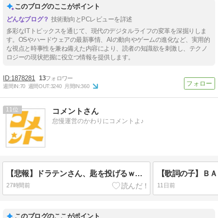
このブログのここがポイント
技術動向とPCレビューを詳述
多彩なITトピックスを通じて、現代のデジタルライフの変革を深掘りしま
す。OSやハードウェアの最新事情、AIの動向やゲームの進化など、実用的
な視点と時事性を兼ね備えた内容により、読者の知識欲を刺激し、テクノ
ロジーの現状把握に役立つ情報を提供します。
1878281
13
週間IN:
70
週間OUT:
3240
月間IN:
360
11
コメントさん
怠慢運営のかわりにコメントよ♪
【悲報】ドラテンさん、匙を投げるｗｗｗ 『ドラゴンクエストX オンライン』中～長期展望 （2026/8/5）に寄せて
【歌詞の子】ＢＡＮ
27時間前
11日前
このブログのここがポイント