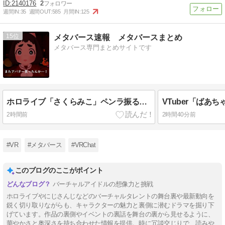
2140176
2
週間IN:
35
週間OUT:
585
月間IN:
125
15
メタバース速報 メタバースまとめ
メタバース専門まとめサイトです
ホロライブ「さくらみこ」ペンラ振る動作で体調崩す？ホロドリで画面酔いして凸待ち1時間で切り上げる「雪花ラミィ」コラボ配信に向けてゆっくり休む
2時間前
2時間40分前
#VR
#メタバース
#VRChat
このブログのここがポイント
バーチャルアイドルの想像力と挑戦
ホロライブやにじさんじなどのバーチャルタレントの舞台裏や最新動向を
鋭く切り取りながらも、キャラクターの魅力と裏側に潜むドラマを掘り下
げています。作品の裏側やイベントの裏話を舞台の裏から見せるように、
華やかさと奥深さを持ち合わせた情報を提供。時に冗談交じりで、読みや