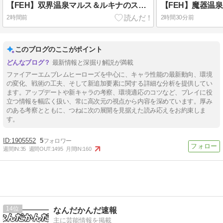
【FEH】双界温泉マルス＆ルキナのステータスは攻撃速さ型！！ 専用武器とスキルを合計3つ所持し味方サポートに優れた性能だ
2時間前
2時間30分前
このブログのここがポイント
最新情報と深掘り解説が満載
ファイアーエムブレムヒーローズを中心に、キャラ性能の最新動向、環境
の変化、戦術の工夫、そして新追加要素に関する詳細な分析を提供してい
ます。アップデートや新キャラの考察、環境適応のコツなど、プレイに役
立つ情報を幅広く扱い、常に高次元の視点から内容を深めています。厚み
のある考察とともに、つねに次の展開を見据えた読み応えをお約束しま
す。
1905552
5
週間IN:
35
週間OUT:
1495
月間IN:
160
14
なんだかんだ速報
主に芸能情報を掲載