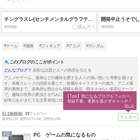
チングラスレ(センチメンタルグラフティスレ)
開発中止うそでし
8時間前
9時間前
#ゲーム
#漫画
#フィギュア
#アニメ
#ガンダム
このブログのここがポイント
多彩な話題と人々の熱意を伝える
アニメやゲーム、漫画などの趣味を愛する人々の熱い想いと考察を届けま
す。各種スレッドの内容を通じて、收藏やキャラクターの魅力、アニメ業
界の裏側まで、多角的な視点から情報を発信。飽きさせない多彩なテーマ
で、趣味の世界の奥深さを巧みに引き出します。場違いでなく、親近感と
【Tips】気になるブログをフォロー。

好奇心をかきたてる文章表現に仕上げています。
登録不要。更新を逃さずキャッチ！
閉じる
1968686
19
週間IN:
230
週間OUT:
1300
月間IN:
1030
2
PC ゲームの気になるもの