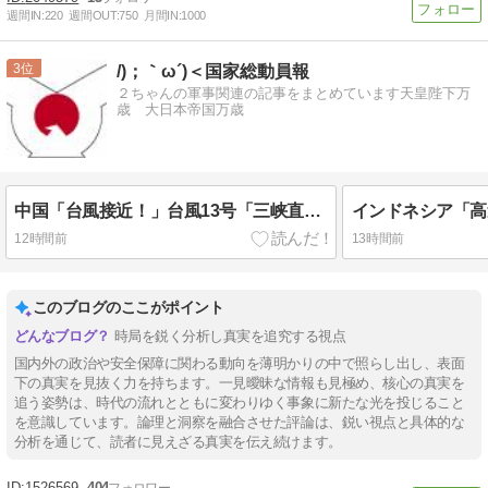
週間IN:
220
週間OUT:
750
月間IN:
1000
3
/)；｀ω´)＜国家総動員報
２ちゃんの軍事関連の記事をまとめています天皇陛下万
歳 大日本帝国万歳
中国「台風接近！」台風13号「三峡直撃予測」中国「上流大洪水！（三峡上流」中国都市「8/5の映像（動画」三峡ダム「緊急放流（決壊危機」中国「下流大水害（震え声」→
12時間前
13時間前
このブログのここがポイント
時局を鋭く分析し真実を追究する視点
国内外の政治や安全保障に関わる動向を薄明かりの中で照らし出し、表面
下の真実を見抜く力を持ちます。一見曖昧な情報も見極め、核心の真実を
追う姿勢は、時代の流れとともに変わりゆく事象に新たな光を投じること
を意識しています。論理と洞察を融合させた評論は、鋭い視点と具体的な
分析を通じて、読者に見えざる真実を伝え続けます。
1526569
404