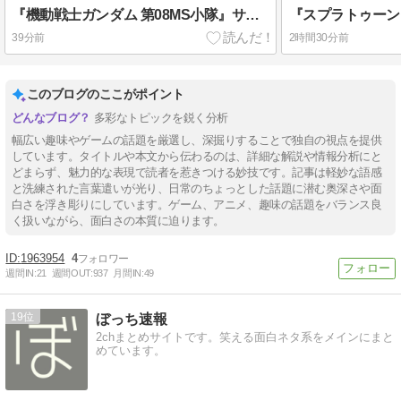
『機動戦士ガンダム 第08MS小隊』サンダースは頼れる男
39分前
2時間30分前
このブログのここがポイント
多彩なトピックを鋭く分析
幅広い趣味やゲームの話題を厳選し、深掘りすることで独自の視点を提供
しています。タイトルや本文から伝わるのは、詳細な解説や情報分析にと
どまらず、魅力的な表現で読者を惹きつける妙技です。記事は軽妙な語感
と洗練された言葉遣いが光り、日常のちょっとした話題に潜む奥深さや面
白さを浮き彫りにしています。ゲーム、アニメ、趣味の話題をバランス良
く扱いながら、面白さの本質に迫ります。
1963954
4
週間IN:
21
週間OUT:
937
月間IN:
49
19
ぼっち速報
2chまとめサイトです。笑える面白ネタ系をメインにまと
めています。