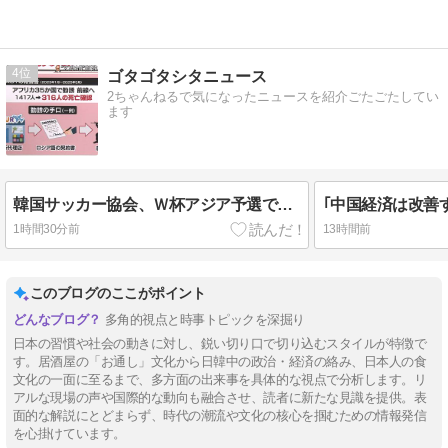
4
ゴタゴタシタニュース
2ちゃんねるで気になったニュースを紹介ごたごたしてい
ます
韓国サッカー協会、Ｗ杯アジア予選で外国人審判員に性的接待か…韓国放送局が独占報道
1時間30分前
13時間前
このブログのここがポイント
多角的視点と時事トピックを深掘り
日本の習慣や社会の動きに対し、鋭い切り口で切り込むスタイルが特徴で
す。居酒屋の「お通し」文化から日韓中の政治・経済の絡み、日本人の食
文化の一面に至るまで、多方面の出来事を具体的な視点で分析します。リ
アルな現場の声や国際的な動向も融合させ、読者に新たな見識を提供。表
面的な解説にとどまらず、時代の潮流や文化の核心を掴むための情報発信
を心掛けています。