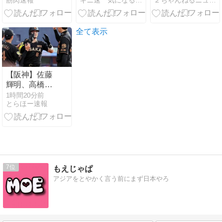
筋肉速報
キニ速 気になる速報
２ちゃんねるニュース超速＋
プレス30kgで
も価格は据え
ー”で脅し女子
きるようにな
置く決意ｗｗ
中学生を性的
ったのに全然
ｗｗｗｗ
暴行か 自称ア
マッチョじゃ
ルバイトの56
全て表示
なくて泣く
歳男を逮捕
【阪神】佐藤
輝明、高橋宏
斗から先制23
1時間20分前
とらほー速報
号2ラン！京
セラドームは
テルコール
7
もえじゃぱ
アジアをとやかく言う前にまず日本やろ