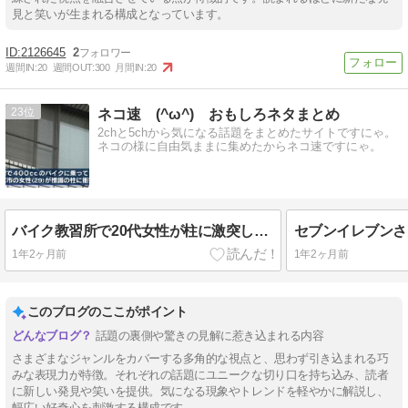
見と笑いが生まれる構成となっています。
2126645
2
週間IN:
20
週間OUT:
300
月間IN:
20
23
ネコ速 (^ω^) おもしろネタまとめ
2chと5chから気になる話題をまとめたサイトですにゃ。
ネコの様に自由気ままに集めたからネコ速ですにゃ。
バイク教習所で20代女性が柱に激突して死亡、何が問題だったのか
1年2ヶ月前
1年2ヶ月前
このブログのここがポイント
話題の裏側や驚きの見解に惹き込まれる内容
さまざまなジャンルをカバーする多角的な視点と、思わず引き込まれる巧
みな表現力が特徴。それぞれの話題にユニークな切り口を持ち込み、読者
に新しい発見や笑いを提供。気になる現象やトレンドを軽やかに解説し、
幅広い好奇心を刺激する構成です。