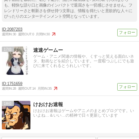
も、軽快な語り口と画像のインパクトで退屈さを一切感じさせません。フ
レンドリーさと斬新さを併せ持つ文章は、情報を得たいと意欲的な人々に
ぴったりのエンターテインメント空間となっています。
2087203
週間IN:
30
週間OUT:
0
月間IN:
30
17
速速ゲームー
ゲーム・アニメ関連の情報や、くすっと笑える面白いネ
タ、動画などを紹介しています。一度暇つぶしにでも遊
びに来てくれるとうれしいです。
1751659
週間IN:
28
週間OUT:
14
月間IN:
35
18
けおけお速報
けおけお速報はゲームやアニメのまとめブログです。い
いよね…＆いい…の精神で日々更新しています