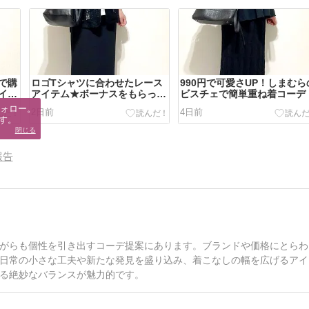
で購
ロゴTシャツに合わせたレース
990円で可愛さUP！しまむら
イテ
アイテム★ボーナスをもらって
ビスチェで簡単重ね着コーデ
買ったもの
ォロー。

2日前
4日前
す。
閉じる
報告
がらも個性を引き出すコーデ提案にあります。ブランドや価格にとらわ
日常の小さな工夫や新たな発見を盛り込み、着こなしの幅を広げるアイ
る絶妙なバランスが魅力的です。