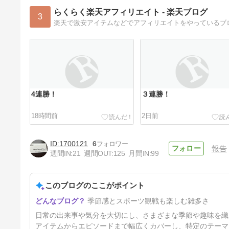
らくらく楽天アフィリエイト - 楽天ブログ
3
4連勝！
３連勝！
18時間前
2日前
1700121
6
報告
週間IN:
21
週間OUT:
125
月間IN:
99
このブログのここがポイント
勝つのみ！
季節感とスポーツ観戦も楽しむ雑多さ
5日前
日常の出来事や気分を大切にし、さまざまな季節や趣味を織
アイテムからエピソードまで幅広くカバーし、特定のテーマ