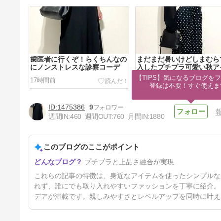
歯医者に行くぞ！らくちんなの
まだまだ暑いけどしまむら
にノンストレスな診察コーデ
入したプチプラ可愛い秋ア
ム
【TIPS】気になるブログをフ
17時間前
28時間前
登録は不要！すぐ使えま
1475386
9
週間IN:
460
週間OUT:
760
月間IN:
1880
このブログのここがポイント
カジュアルになり過ぎないよう
プチプラと上品さ融合が実現
にしなきゃ！アラフィフデニム
コーデ
5日前
これらの記事の特徴は、身近なアイテムを使ったシンプルな
れず、誰にでも取り入れやすいファッションを丁寧に紹介。
デアが満載です。親しみやすさとレベルアップを同時に叶え