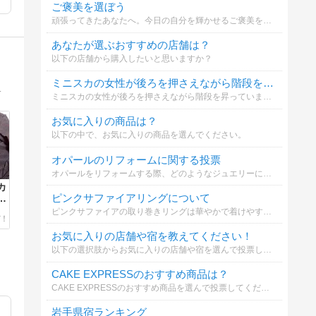
ご褒美を選ぼう
頑張ってきたあなたへ。今日の自分を輝かせるご褒美を選んでください
あなたが選ぶおすすめの店舗は？
以下の店舗から購入したいと思いますか？
ミニスカの女性が後ろを押さえながら階段を昇っていた。あなたはどう思う？
ご紹介！40代からのおしゃれを応援♪
ミニスカの女性が後ろを押さえながら階段を昇っていました。このような光景を見た場合、あなたはどのように思いますか？まあ、その女性にもそれなりの事情があると思いますが。
お気に入りの商品は？
以下の中で、お気に入りの商品を選んでください。
オパールのリフォームに関する投票
オパールをリフォームする際、どのようなジュエリーにするか選択してください
カ
ピンクサファイアリングについて
ン
ピンクサファイアの取り巻きリングは華やかで着けやすい。春のイベントにぴったり。リング枠のリフォームも可能。ご希望に合わせたカスタマイズも可能ですか？
お気に入りの店舗や宿を教えてください！
以下の選択肢からお気に入りの店舗や宿を選んで投票してください
CAKE EXPRESSのおすすめ商品は？
CAKE EXPRESSのおすすめ商品を選んで投票してください！
岩手県宿ランキング