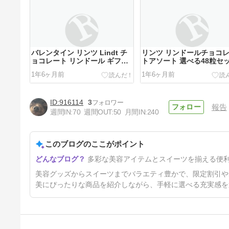
バレンタイン リンツ Lindt チ
リンツ リンドールチョコ
ョコレート リンドール ギフト
トアソート 選べる48粒セ
ボックス 54個入 ｜お返し…
ト！オリジナルセット個包
1年6ヶ月前
1年6ヶ月前
詰…
916114
3
報告
週間IN:
70
週間OUT:
50
月間IN:
240
このブログのここがポイント
【P10倍! 2/4 9:59迄】◆ 約
多彩な美容アイテムとスイーツを揃える便
100×192／約100×200
◆【Disney】 …
1年6ヶ月前
美容グッズからスイーツまでバラエティ豊かで、限定割引や
美にぴったりな商品を紹介しながら、手軽に選べる充実感を