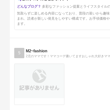
kinarinaで牛柄トートバッグ買
多彩なファッション提案とライフスタイル
いました
4年前
気取らずに楽しめる内容になっており、普段の装いから趣味
まれ、読者が新しい発見をしやすい構成です。お手頃価格や
ます。
M2~fashion
5
2児のママです！ママコーデ書いてますおしゃれ大好きマ