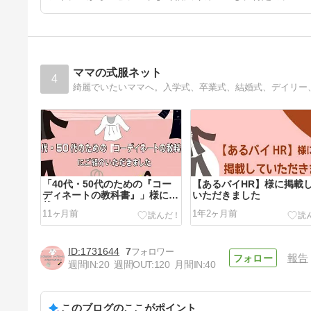
ママの式服ネット
4
「40代・50代のための『コー
【あるバイHR】様に掲載
ディネートの教科書』」様に掲
いただきました
載していただきました
11ヶ月前
1年2ヶ月前
1731644
7
報告
週間IN:
20
週間OUT:
120
月間IN:
40
このブログのここがポイント