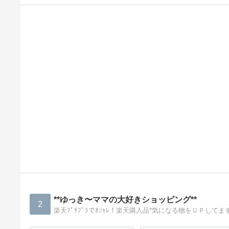
**ゆっき〜ママの大好きショッピング**
2
楽天ﾌﾟﾁﾌﾟﾗでｵｼｬﾚ！楽天購入品*気になる物をＵＰしてま