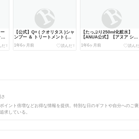
レー
【公式】Q+ ( クオリタス )シャ
【たっぷり250ml化粧水】
ッ
ンプー ＆ トリートメント (
【ANUA公式】【アヌア シン
装
400ml…
プルスタート（全5種）、化
1年6ヶ月前
1年6ヶ月前
水単品（…
利さ
ポイント倍増などお得な情報を提供。特別な日のギフトや自分へのご褒
追求している。