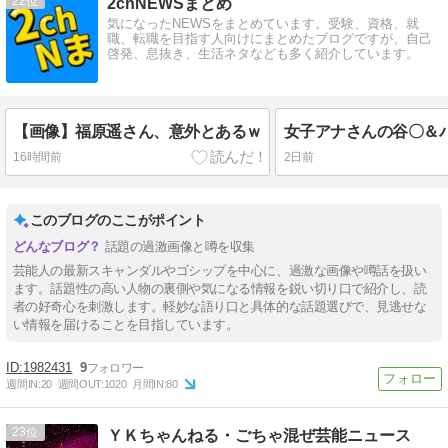
22
2chNEWSまとめ
気になったNEWSをまとめています。受験、資格、就
職、転職を目指す人向けにまとめたブログですが、自己
啓発、息抜き、生活ネタなども多く紹介しています。
【画像】福原遥さん、意外とあるｗ
16時間前
2日前
このブログのここがポイント
話題の過激画像と噂を収集
芸能人の最新スキャンダルやゴシップを中心に、過激な画像や噂話を扱い
ます。話題性の高い人物の裏側や気になる情報を鋭い切り口で紹介し、読
者の好奇心を刺激します。軽妙な語り口と具体的な話題選びで、見逃せな
い情報を届けることを目指しています。
1982431
9
週間IN:
20
週間OUT:
1020
月間IN:
80
23
ＹＫちゃんねる・ごちゃ混ぜ芸能ニュース