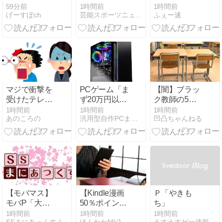
た
おにぎりは
「割引しませ
どん増え続け
59分前
1時間前
1時間前
げーすぽch
芸能スポーツニュース今日速2ch
ふぇー速
〝絶対買わな
ん。必要最低
ている理由
い〟理由
限な物しか売
りません。お
客さんゼロの
日もザラで
す」 ← これｗ
ｗｗｗｗｗｗ
ｗｗｗ
マジで衝撃を
PCゲーム「ま
【闇】ブラッ
受けたテレビ
ず20万円以上
ク教師の5割
のニュース速
のPCを買いま
以上「ストレ
1時間前
1時間前
1時間前
あのころの
汎用型自作PCまとめ
凹凸ちゃんねる
報のテロップ
す」←これ
スの原因、第
一位がこれ」
【モバマス】
【Kindle漫画
Ｐ「やきも
モバP「大人
50％ポイント
ち」
をやるのも難
還元とか！】
1時間前
1時間前
1時間前