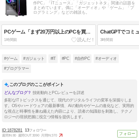
作PC」「ITニュース」「ガジェットネタ」関連の話題を
まとめています。偶に「オーディオ」や「ゲーム」「プ
ログラミング」などの雑談も。
PCゲーム「まず20万円以上のPCを買います」←これ
ChatGPTでコ
1時間前
3時間前
#ゲーム
#ガジェット
#IT
#PC
#自作PC
#オーディオ
#プログラマー
このブログのここがポイント
技術動向とPCレビューを詳述
多彩なITトピックスを通じて、現代のデジタルライフの変革を深掘りしま
す。OSやハードウェアの最新事情、AIの動向やゲームの進化など、実用的
な視点と時事性を兼ね備えた内容により、読者の知識欲を刺激し、テクノ
ロジーの現状把握に役立つ情報を提供します。
1878281
13
週間IN:
80
週間OUT:
3090
月間IN:
370