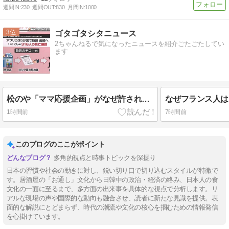
週間IN:
230
週間OUT:
830
月間IN:
1000
3
ゴタゴタシタニュース
2ちゃんねるで気になったニュースを紹介ごたごたしてい
ます
松のや「ママ応援企画」がなぜ許されない？「窮屈な世の中」に住む不幸、「尊重し合える社会」は遠ざかる一方
1時間前
7時間前
このブログのここがポイント
多角的視点と時事トピックを深掘り
日本の習慣や社会の動きに対し、鋭い切り口で切り込むスタイルが特徴で
す。居酒屋の「お通し」文化から日韓中の政治・経済の絡み、日本人の食
文化の一面に至るまで、多方面の出来事を具体的な視点で分析します。リ
アルな現場の声や国際的な動向も融合させ、読者に新たな見識を提供。表
面的な解説にとどまらず、時代の潮流や文化の核心を掴むための情報発信
を心掛けています。