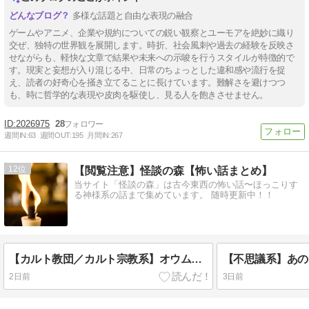
多様な話題と自由な表現の融合
ゲームやアニメ、企業や規約についての鋭い観察とユーモアを絶妙に織り
交ぜ、独特の世界観を展開します。時折、社会風刺や過去の経験を反映さ
せながらも、軽快な文章で結果や未来への示唆を行うスタイルが特徴的で
す。現実と妄想が入り混じる中、日常のちょっとした違和感や流行を捉
え、読者の好奇心を掻き立てることに長けています。難解さを避けつつ
も、時に哲学的な表現や皮肉を駆使し、見る人を飽きさせません。
2026975
28
週間IN:
63
週間OUT:
195
月間IN:
267
12
【閲覧注意】怪談の森【怖い話まとめ】
当サイト「怪談の森」は古今東西の怖い話〜ほっこりす
る神様系の話まで集めています。 随時更新中！！
【カルト教団／カルト宗教系】オウム真理教デジタルアーカイブ
2日前
3日前