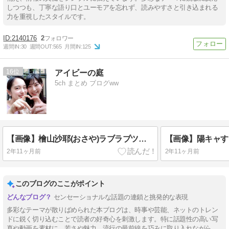
しつつも、丁寧な語り口とユーモアを忘れず、読みやすさと引き込まれる
力を重視したスタイルです。
2140176
2
週間IN:
30
週間OUT:
565
月間IN:
125
16
アイビーの庭
5ch まとめ ブログww
【画像】檜山沙耶(おさや)ラブラブツーショット写真公開で大荒れ
2年11ヶ月前
2年11ヶ月前
このブログのここがポイント
センセーショナルな話題の連鎖と挑発的な表現
多彩なテーマが散りばめられた本ブログは、時事や芸能、ネットのトレン
ドに鋭く切り込むことで読者の好奇心を刺激します。特に話題性の高い写
真や動画を素材に、若さや魅力、流行の最前線を巧みに取り入れながら