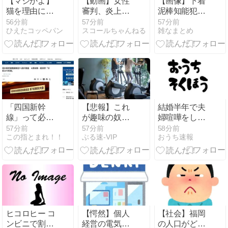
【マジかよ】
【動画】女性
【画像】下着
猫を理由に転
審判、炎上ｗ
泥棒知能犯見
勤を断った
ｗｗｗｗ
つかる
56分前
57分前
57分前
ひえたコッペパン
スコールちゃんねる
雑なまとめ
ら、翌朝上司
に呼び出され
た結果
「四国新幹
【悲報】これ
結婚半年で夫
線」って必
が趣味の奴、
婦喧嘩をした
要？ 国交省が
TierEランクで
ら夫に「元カ
57分前
57分前
58分前
この指とまれ！！
ぶる速-VIP
おうち速報
本格的に調査
した
ノのことを1
へ
wwwwwwwwww
番愛してい
る。彼女に比
べたら10%ほ
どしか君を愛
していない。
親を喜ばせた
いから結婚し
ヒコロヒー コ
【愕然】個人
【社会】福岡
た」と言われ
ンビニで割引
経営の電気屋
の人口がどん