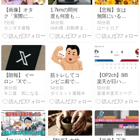
【画像】オタ
1.7kmの間何
【悲報】女は
ク「実際にプ
度も何度も 煽
無限にいるの
レイしたらわ
り追突
に誰一人とも
7分前
16分前
33分前
カンダタ速報
ゆめ痛 -自動車まとめブログ-
はーとログ
かるけどライ
一緒になれな
ザは友達って
い理由
感じで性的な
wywywy
目では見れな
いｗ」←これ
【朗報】 イー
筋トレしてコ
【OP2ch】8/8
ロン「Xでイ
ンビニ前でた
楽天が日ハム
ンプレゾンビ
むろするガキ
に6対0で勝
36分前
54分前
55分前
キニ速 気になる速報
ダイエット速報＠２ちゃんねる
楽速＠楽天イーグルスまとめ速報
が多すぎるか
にビビらん体
利、早川隆久
ら収益分配プ
を作りたい
選手が8回無
ログラムやめ
失点の好投
るわ」
【なんＪ】