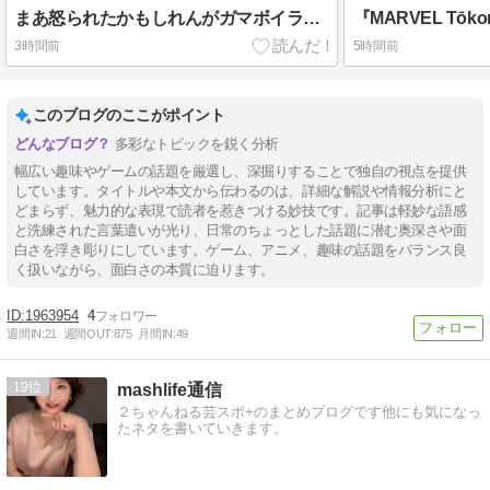
まあ怒られたかもしれんがガマボイラーの件ではないだろう多分
3時間前
5時間前
このブログのここがポイント
多彩なトピックを鋭く分析
幅広い趣味やゲームの話題を厳選し、深掘りすることで独自の視点を提供
しています。タイトルや本文から伝わるのは、詳細な解説や情報分析にと
どまらず、魅力的な表現で読者を惹きつける妙技です。記事は軽妙な語感
と洗練された言葉遣いが光り、日常のちょっとした話題に潜む奥深さや面
白さを浮き彫りにしています。ゲーム、アニメ、趣味の話題をバランス良
く扱いながら、面白さの本質に迫ります。
1963954
4
週間IN:
21
週間OUT:
875
月間IN:
49
19
mashlife通信
２ちゃんねる芸スポ+のまとめブログです他にも気になっ
たネタを書いていきます。