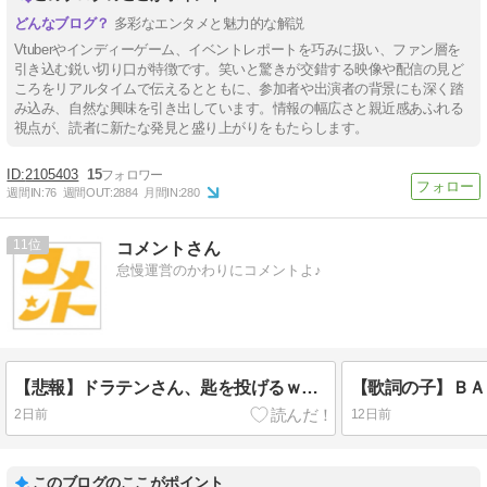
多彩なエンタメと魅力的な解説
Vtuberやインディーゲーム、イベントレポートを巧みに扱い、ファン層を
引き込む鋭い切り口が特徴です。笑いと驚きが交錯する映像や配信の見ど
ころをリアルタイムで伝えるとともに、参加者や出演者の背景にも深く踏
み込み、自然な興味を引き出しています。情報の幅広さと親近感あふれる
視点が、読者に新たな発見と盛り上がりをもたらします。
2105403
15
週間IN:
76
週間OUT:
2884
月間IN:
280
11
コメントさん
怠慢運営のかわりにコメントよ♪
【悲報】ドラテンさん、匙を投げるｗｗｗ 『ドラゴンクエストX オンライン』中～長期展望 （2026/8/5）に寄せて
【歌詞の子】ＢＡＮ
2日前
12日前
このブログのここがポイント