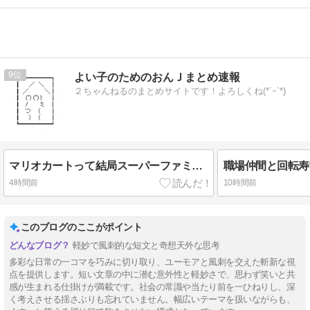
9
よい子のためのおんＪまとめ速報
２ちゃんねるのまとめサイトです！よろしくね(*´ｰ`*)
マリオカートって結局スーパーファミコンの初代のやつが一番面白いんだろ？
職場仲間と回転寿
4時間前
10時間前
このブログのここがポイント
軽妙で風刺的な短文と奇想天外な思考
多彩な日常の一コマを巧みに切り取り、ユーモアと風刺を交えた斬新な視
点を提供します。短い文章の中に潜む意外性と軽妙さで、思わず笑いと共
感が生まれる仕掛けが満載です。社会の常識や当たり前を一ひねりし、深
く考えさせる揺さぶりも忘れていません。幅広いテーマを扱いながらも、