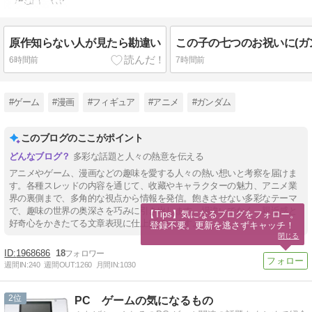
原作知らない人が見たら勘違い
6時間前
7時間前
#ゲーム
#漫画
#フィギュア
#アニメ
#ガンダム
このブログのここがポイント
多彩な話題と人々の熱意を伝える
アニメやゲーム、漫画などの趣味を愛する人々の熱い想いと考察を届けま
す。各種スレッドの内容を通じて、收藏やキャラクターの魅力、アニメ業
界の裏側まで、多角的な視点から情報を発信。飽きさせない多彩なテーマ
で、趣味の世界の奥深さを巧みに引き出します。場違いでなく、親近感と
【Tips】気になるブログをフォロー。

好奇心をかきたてる文章表現に仕上げています。
登録不要。更新を逃さずキャッチ！
閉じる
1968686
18
週間IN:
240
週間OUT:
1260
月間IN:
1030
2
PC ゲームの気になるもの