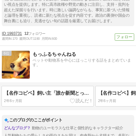
い視点を提供します。特に高市政権や野党の動きに注目し、支持・批判を
超えた深掘りを行います。時に激しい論調ながらも、事実に基づいた情報
と論理を重視し、読者に新たな視点を促す内容です。政治の裏側や国会の
舞台裏にも迫り、見逃せない旬の話題を厳選してお届けします。
1993731
12
週間IN:
170
週間OUT:
1190
月間IN:
600
6
もっふるちゃんねる
ペットや動物系を中心にほっこりする話をまとめていま
す。
【名作コピペ】飼い主「誰か新聞とってきてー」←犬種別でお答えしますwwww
2年6ヶ月前
2年6ヶ月前
このブログのここがポイント
動物のユーモラスな仕草と個性的なキャラクター紹介
人気動物たちの愛らしさや面白さをお届け。肉食獣から犬猫まで、多彩な