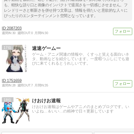
も、軽快な語り口と画像のインパクトで退屈さを一切感じさせません。フ
レンドリーさと斬新さを併せ持つ文章は、情報を得たいと意欲的な人々に
ぴったりのエンターテインメント空間となっています。
2087203
週間IN:
30
週間OUT:
0
月間IN:
30
17
速速ゲームー
ゲーム・アニメ関連の情報や、くすっと笑える面白いネ
タ、動画などを紹介しています。一度暇つぶしにでも遊
びに来てくれるとうれしいです。
1751659
週間IN:
28
週間OUT:
7
月間IN:
35
18
けおけお速報
けおけお速報はゲームやアニメのまとめブログです。い
いよね…＆いい…の精神で日々更新しています