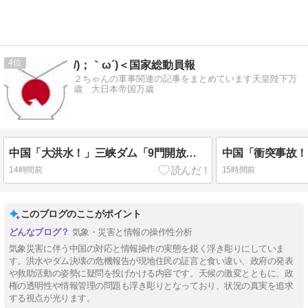
4
/)；｀ω´)＜国家総動員報
２ちゃんの軍事関連の記事をまとめています天皇陛下万
歳 大日本帝国万歳
中国「大洪水！」三峡ダム「9門開放！（全力放流」中国都市「三峡沿線の道路水没」中国政府「高速道路封鎖！」中国ダム「緊急放流に合わせて開門（土砂崩れ発生」→
14時間前
15時間前
このブログのここがポイント
気象・災害と情報の操作性分析
気象災害に伴う中国の対応と情報操作の実態を鋭く浮き彫りにしていま
す。洪水やダム決壊の危機報告が現地住民の証言と食い違い、政府の発表
や救助活動の姿勢に疑問を投げかける内容です。天候の激変とともに、政
権の透明性や情報管理の問題も浮き彫りとなっており、状況の真実を追求
する視点が光ります。