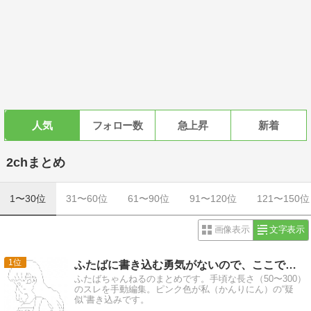
人気
フォロー数
急上昇
新着
2chまとめ
1〜30位
31〜60位
61〜90位
91〜120位
121〜150位
画像表示
文字表示
1
ふたばに書き込む勇気がないので、ここで勝手に参加するブログ
ふたばちゃんねるのまとめです。手頃な長さ（50〜300）
のスレを手動編集。ピンク色が私（かんりにん）の“疑
似”書き込みです。