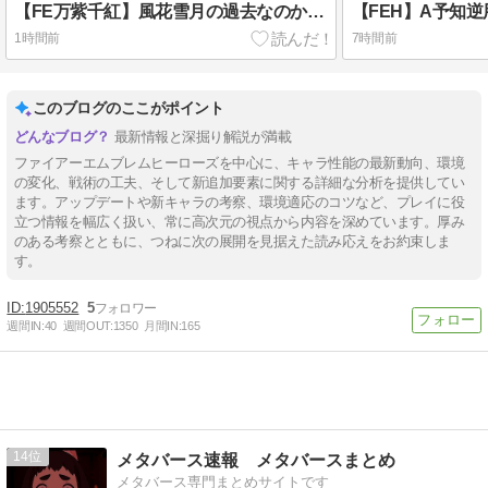
【FE万紫千紅】風花雪月の過去なのか未来なのか、未だに断言できる情報は無し。どっちなんだろう
1時間前
7時間前
このブログのここがポイント
最新情報と深掘り解説が満載
ファイアーエムブレムヒーローズを中心に、キャラ性能の最新動向、環境
の変化、戦術の工夫、そして新追加要素に関する詳細な分析を提供してい
ます。アップデートや新キャラの考察、環境適応のコツなど、プレイに役
立つ情報を幅広く扱い、常に高次元の視点から内容を深めています。厚み
のある考察とともに、つねに次の展開を見据えた読み応えをお約束しま
す。
1905552
5
週間IN:
40
週間OUT:
1350
月間IN:
165
14
メタバース速報 メタバースまとめ
メタバース専門まとめサイトです