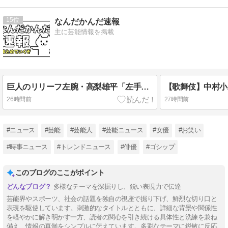
15
なんだかんだ速報
主に芸能情報を掲載
巨人のリリーフ左腕・高梨雄平「左手薬指に指輪」でお泊まり不倫愛
26時間前
27時間前
#ニュース
#芸能
#芸能人
#芸能ニュース
#女優
#お笑い
#時事ニュース
#トレンドニュース
#俳優
#ゴシップ
このブログのここがポイント
多様なテーマを深掘りし、鋭い表現力で伝達
芸能界やスポーツ、社会の話題を独自の視座で掘り下げ、鮮烈な切り口と
表現を駆使しています。刺激的なタイトルとともに、詳細な背景や関係性
を軽やかに解き明かす一方、読者の関心を引き続ける具体性と洗練を兼ね
備え、情報の真髄をシンプルに伝えています。多彩なテーマに鋭敏に反応