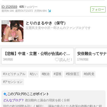
1526569
405
週間IN:
186
週間OUT:
21072
月間IN:
684
5
とりのまるやき（保守）
立憲民主党や小沢一郎さんのファンブログです
【悲報】中道・立憲・公明が合流めぐり食い違い・・・立憲執行部「中道と公明が立憲に合流する案もあるぞ」
3時間前
17時間前
#スピリチュアル
#占い
#政治
#霊視
#安倍晋三
#自民党
#アセンション
このブログのここがポイント
政治動向と議会の現状を鋭く分析
現代の政治情勢を詳しく解説し、議論の焦点となる政策や政権の動きに鋭