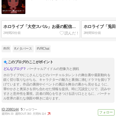
ホロライブ「大空スバル」お昼の配信好調！ぺこーら枠の同接を自慢する野うさぎ「ドラゴンボールカカロット」ドドリアの卵が元ネタは加藤純一で驚く
2時間20分前
2時間50分前
#VR
#メタバース
#VRChat
このブログのここがポイント
バーチャルアイドルの想像力と挑戦
ホロライブやにじさんじなどのバーチャルタレントの舞台裏や最新動向を
鋭く切り取りながらも、キャラクターの魅力と裏側に潜むドラマを掘り下
げています。作品の裏側やイベントの裏話を舞台の裏から見せるように、
華やかさと奥深さを持ち合わせた情報を提供。時に冗談交じりで、読みや
すさと意外性を重視。読者の関心を引きつける語り口とともに、バーチャ
ル世界の新たな側面や輝きに迫ります。
2080144
5
週間IN:
33
週間OUT:
393
月間IN:
114