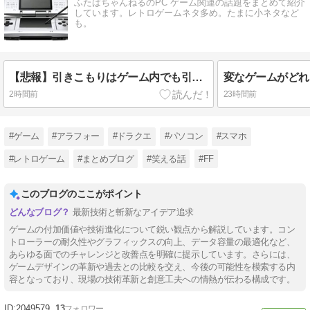
ふたばちゃんねるのPC ゲーム関連の話題をまとめて紹介
しています。レトロゲームネタ多め。たまに小ネタなど
も。
【悲報】引きこもりはゲーム内でも引きこもり
2時間前
23時間前
#ゲーム
#アラフォー
#ドラクエ
#パソコン
#スマホ
#レトロゲーム
#まとめブログ
#笑える話
#FF
このブログのここがポイント
最新技術と斬新なアイデア追求
ゲームの付加価値や技術進化について鋭い観点から解説しています。コン
トローラーの耐久性やグラフィックスの向上、データ容量の最適化など、
あらゆる面でのチャレンジと改善点を明確に提示しています。さらには、
ゲームデザインの革新や過去との比較を交え、今後の可能性を模索する内
容となっており、現場の技術革新と創意工夫への情熱が伝わる構成です。
2049579
13