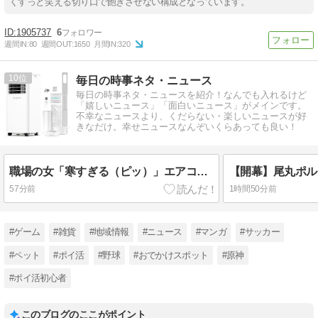
くすっと笑える切り口で飽きさせない構成となっています。
1905737
6
週間IN:
80
週間OUT:
1650
月間IN:
320
10
毎日の時事ネタ・ニュース
毎日の時事ネタ・ニュースを紹介！なんでも入れるけど
「嬉しいニュース」「面白いニュース」がメインです。
不幸なニュースより、くだらない・楽しいニュースが好
きなだけ。幸せニュースなんぞいくらあっても良い！
職場の女「寒すぎる（ピッ）」エアコン28度「あと年寄りは寒くて切れる、一番涼しい・あったかい場所の占有率」
57分前
1時間50分前
#ゲーム
#雑貨
#地域情報
#ニュース
#マンガ
#サッカー
#ペット
#ポイ活
#野球
#おでかけスポット
#原神
#ポイ活初心者
このブログのここがポイント