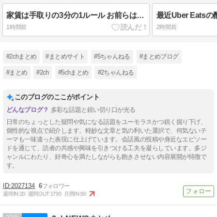
家賃は手取りの3分の1ルール お前らはちゃんと守っているか？
1時間前
2時間前
#2chまとめ
#まとめサイト
#5ちゃんねる
#まとめブログ
#まとめ
#2ch
#5chまとめ
#2ちゃんねる
このブログのここがポイント
多彩な話題と鋭い切り口が光る
日常のちょっとした疑問や気になる話題をユーモラスかつ鋭く掘り下げ、
個性的な視点で紹介します。軽妙な文章と気の利いた選択で、何気ないテ
ーマも一味違った表現に仕上げています。会話風の投稿や身近なエピソー
ドを通じて、読者の共感や興味を引きつける工夫を凝らしています。多ジ
ャンルにわたり、好奇心を満たしながらも飽きさせない内容展開が特徴で
す。
2027134
6
週間IN:
20
週間OUT:
1790
月間IN:
90