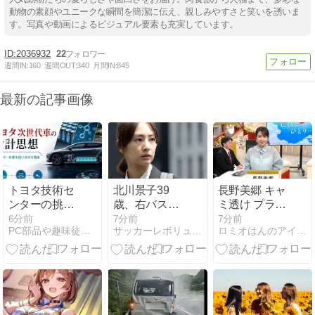
動物の素顔やユニークな瞬間を簡潔に伝え、親しみやすさと笑いを誘いま
す。写真や動画によるビジュアル要素も充実しています。
2036932
22
週間IN:
160
週間OUT:
340
月間IN:
845
最新の記事画像
トヨタ技術セ
北川景子39
長野美郷 キャ
ンターの挑戦
歳、右バスト
ミ透け プライ
｜次世代車開
トップに衝撃
ム ２６０８０
6分前
7分前
7分前
PC部品や趣味徒然blog
サッカーレボリューション
ロミオはんのアイドル等何でも２chまとめマガジン
発を支える電
密着写真にネ
８
動化とソフト
ット騒然！
ウェア