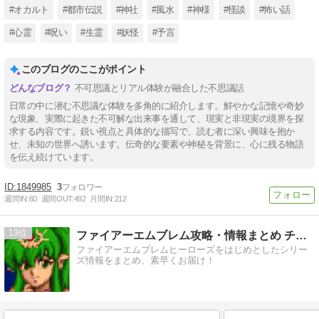
#オカルト
#都市伝説
#神社
#風水
#神様
#怪談
#怖い話
#心霊
#呪い
#生霊
#妖怪
#予言
このブログのここがポイント
不可思議とリアル体験が融合した不思議話
日常の中に潜む不思議な体験を多角的に紹介します。鮮やかな記憶や奇妙
な現象、実際に起きた不可解な出来事を通して、現実と非現実の境界を探
求する内容です。鋭い視点と具体的な描写で、読む者に深い興味を抱か
せ、未知の世界へ誘います。伝奇的な要素や神秘を背景に、心に残る物語
を伝え続けています。
1849985
3
週間IN:
60
週間OUT:
492
月間IN:
212
13
ファイアーエムブレム攻略・情報まとめ チキ速
ファイアーエムブレムヒーローズをはじめとしたシリー
ズ情報をまとめ、素早くお届け！