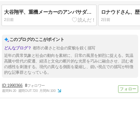
大谷翔平、重機メーカーのアンバサダーに就任
2日前
2日前
このブログのここがポイント
都市の暑さと社会の変貌を鋭く描写
近年の異常気象と社会の動向を素材に、日常の風景を鮮烈に捉える。気温
高騰や世代の変遷、経済と文化の断片的な光景を巧みに融合させ、読む者
の感性を刺激する。現代の異なる側面を凝縮し、鋭い視点での描写が特徴
的な記事群となっている。
1990366
8
週間IN:
20
週間OUT:
720
月間IN:
100