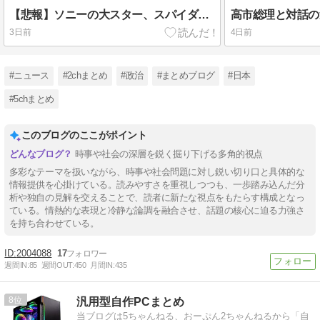
【悲報】ソニーの大スター、スパイダーマン 新作映画ではスマホはXperiaではなくGalaxyを使用
3日前
4日前
#ニュース
#2chまとめ
#政治
#まとめブログ
#日本
#5chまとめ
このブログのここがポイント
時事や社会の深層を鋭く掘り下げる多角的視点
多彩なテーマを扱いながら、時事や社会問題に対し鋭い切り口と具体的な
情報提供を心掛けている。読みやすさを重視しつつも、一歩踏み込んだ分
析や独自の見解を交えることで、読者に新たな視点をもたらす構成となっ
ている。情熱的な表現と冷静な論調を融合させ、話題の核心に迫る力強さ
を持ち合わせている。
2004088
17
週間IN:
85
週間OUT:
450
月間IN:
435
8
汎用型自作PCまとめ
当ブログは5ちゃんねる、おーぷん2ちゃんねるから「自