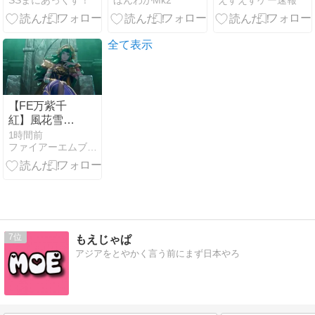
SSまにあっくす！
ほんわかMk2
えすえすゲー速報
しい」ぷちか
リアル、
れ「ﾅｰ」
ROOKIES、ホ
イッスル！、
DEARBOYS、
全て表示
テコンダー
朴、バトルス
タディーズ、
リクドウ、あ
【FE万紫千
まんちゅ！、
紅】風花雪月
ろくでなしブ
の過去なのか
1時間前
ルースなど他
ファイアーエムブレム攻略・情報まとめ チキ速
未来なのか、
にも多数！
未だに断言で
きる情報は無
し。どっちな
んだろう
7
もえじゃぱ
アジアをとやかく言う前にまず日本やろ