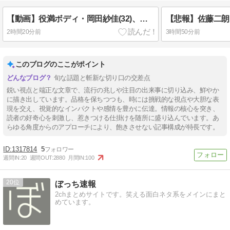
【動画】役満ボディ・岡田紗佳(32)、渾身のあたシコダンスwwwwwww
2時間20分前
3時間50分前
このブログのここがポイント
旬な話題と斬新な切り口の交差点
鋭い視点と端正な文章で、流行の兆しや注目の出来事に切り込み、鮮やか
に描き出しています。品格を保ちつつも、時には挑戦的な視点や大胆な表
現を交え、視覚的なインパクトや感情を豊かに伝達。情報の核心を突き、
読者の好奇心を刺激し、惹きつける仕掛けを随所に盛り込んでいます。あ
らゆる角度からのアプローチにより、飽きさせない記事構成が特長です。
1317814
5
週間IN:
20
週間OUT:
2880
月間IN:
100
20
ぼっち速報
2chまとめサイトです。笑える面白ネタ系をメインにまと
めています。