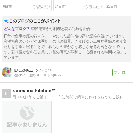
6日前
14日前
21日前
このブログのここがポイント
季節感豊かな料理と花の記録を融合
日常の食事や庭の花々をテーマにした趣味性の高い記録を続けています。
和洋折衷のレシピや四季折々の花の風景、さりげない工夫や季節の移り変
わりを丁寧に綴ることで、暮らしの豊かさを感じさせる内容となっていま
す。彩り豊かな料理と美しい花の写真が調和し、心癒される時間を演出し
ています。
1684622
5
週間IN:
15
週間OUT:
69
月間IN:
72
ranmama-kitchen**
5
日々のおうちご飯イロイロ**短時間で簡単に作れるおうちご飯レシピも。