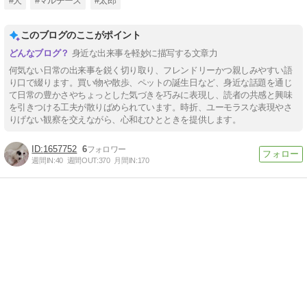
#犬
#マルチーズ
#太郎
このブログのここがポイント
身近な出来事を軽妙に描写する文章力
何気ない日常の出来事を鋭く切り取り、フレンドリーかつ親しみやすい語
り口で綴ります。買い物や散歩、ペットの誕生日など、身近な話題を通じ
て日常の豊かさやちょっとした気づきを巧みに表現し、読者の共感と興味
を引きつける工夫が散りばめられています。時折、ユーモラスな表現やさ
りげない観察を交えながら、心和むひとときを提供します。
1657752
6
週間IN:
40
週間OUT:
370
月間IN:
170