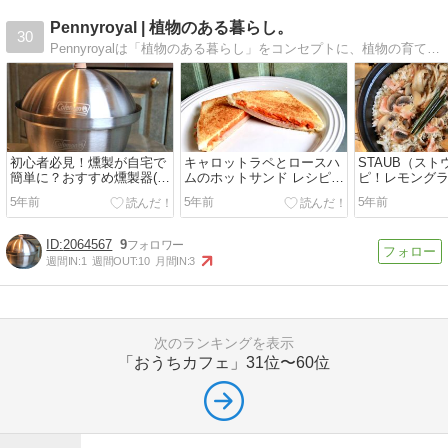
Pennyroyal | 植物のある暮らし。
30
Pennyroyalは「植物のある暮らし」をコンセプトに、植物の育て方や活用方法など、植物に関する様々な情報を紹介しています。
初心者必見！燻製が自宅で
キャロットラペとロースハ
STAUB（ス
簡単に？おすすめ燻製器(ス
ムのホットサンド レシピ！
ピ！レモング
モーカー)と食材
【レモングラスオイル活
炊き込みご飯
5年前
5年前
5年前
用】
2064567
9
週間IN:
1
週間OUT:
10
月間IN:
3
次のランキングを表示
「おうちカフェ」
31位〜60位