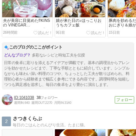
夫が美容に目覚めた⁉KINS
娘が来た日の♪ほっこりお
豚肉を炒めるだ
の VINEGAR
うちカフェ飯
おにぎり＆娘
PROTEIN（ビネガープロ
26時間前
9日前
15日前
テイン）
このブログのここがポイント
多彩なレシピと時短工夫を伝授
日常の食卓に彩りを添えるアイデアが満載です。基本の調理法からアレン
ジを効かせたレシピまで、丁寧な手順とともに紹介しています。シンプル
ながらも味わい深い料理のコツや、ちょっとした工夫が散りばめられ、料
理初心者から経験者まで幅広く参考にできる内容です。調理時間を短縮し
つつも満足感を追求し、毎日の食卓をより豊かに演出します。
1041038
38
週間IN:
640
週間OUT:
2270
月間IN:
3140
さつきくらぶ
2
毎日のごはんとのんびり生活。たまに猫。