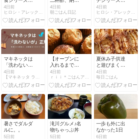
食シリーズ】
二杯酢、納
チシリーズ】
🇻🇳 鮮烈なデ
豆、焼海苔、
🇲🇳 モンゴ
4日前
4日前
4日前
ヒロシ・アレックスサンダースの料理ショー
朝ごはん日記
ヒロシ・アレックスサンダースの料理ショー
ィルの香り
塩昆布
ル・ウランバ
と、ターメリ
ートルスタイ
ックの琥珀色
ル 肉汁の泉が
の輝き。油分
ジュワッと溢
を引き算した
れ出す。お砂
白身魚のベト
糖も油分も引
ナム風ハーブ
き算した、モ
グリル「チャ
ンゴル伝統の
マキネッタは
【オーブンに
夏休み子供達
ーカー」と米
クリーンな蒸
「洗わない」
入れるまで１
と遊びまくっ
粉麺で軽やか
し小籠包「ブ
が正解？一生
分！】米粉を
てます
4日前
4日前
4日前
に締めくく
ーズ」と、す
【マキネッタ ラボ】マキネッタ開発者の美味しい1杯研究日誌
ｒｉｉ＊ごはんアルバム
毎日ごはん
モノに育てる
使うバナナマ
る、日曜日の
っきり温かい
正しい洗い方
フィン
デトックスウ
黒烏龍茶で楽
とルール☕️
ェルネスディ
しむ、日曜日
ナー。
の代謝温活ラ
ンチ。
暑さでダルダ
滝川グルメ♪名
一歩も外に出
ルに。。
物ちゃっぷ丼
なかった1日
5日前
5日前
6日前