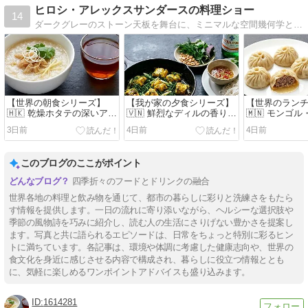
ヒロシ・アレックスサンダースの料理ショー
14
ダークグレーのストーン天板を舞台に、ミニマルな空間幾何学と洗練された世界のレシピを発信するフードマガジンブログ。無駄な生活感のノイズを引き算し、器の余白から素材のシズル感まで、大人の洗練されたライフスタイルをクリーンにデプロイ。
【世界の朝食シリーズ】
【我が家の夕食シリーズ】
【世界のラン
🇭🇰 乾燥ホタテの深いアミ
🇻🇳 鮮烈なディルの香り
🇲🇳 モンゴ
ノ酸が、新しい一週間を優
と、ターメリックの琥珀色
トルスタイル 
3日前
4日前
4日前
しく潤す。お砂糖もグルテ
の輝き。油分を引き算した
ュワッと溢れ
ンも引き算した香港伝統の
白身魚のベトナム風ハーブ
も油分も引き
最高級中華粥「ヤオ・ザ
グリル「チャーカー」と米
ゴル伝統のク
このブログのここがポイント
ウ・チョッ」と、温かいプ
粉麺で軽やかに締めくく
小籠包「ブー
ーアル茶で迎える、洗練さ
る、日曜日のデトックスウ
きり温かい黒
四季折々のフードとドリンクの融合
れたセントラル風モーニン
ェルネスディナー。
む、日曜日の
グ。
チ。
世界各地の料理と飲み物を通じて、都市の暮らしに彩りと洗練さをもたら
す情報を提供します。一日の流れに寄り添いながら、ヘルシーな選択肢や
季節の風物詩を巧みに紹介し、読む人の生活にさりげない豊かさを提案し
ます。写真と共に語られるエピソードは、日常をちょっと特別に彩るヒン
トに満ちています。各記事は、環境や体調に考慮した健康志向や、世界の
食文化を身近に感じさせる内容で構成され、暮らしに役立つ情報ととも
に、気軽に楽しめるワンポイントアドバイスも盛り込みます。
1614281