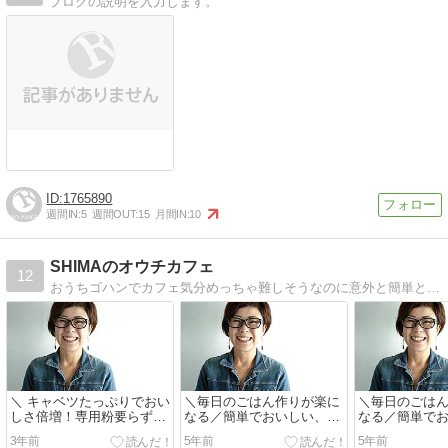
ブログの説明を入力します。
1765890
週間IN:
5
週間OUT:
15
月間IN:
10
SHIMAのオウチカフェ
12
おうちゴハンでカフェ気分めっちゃ難しそうなのに意外と簡単という感じがやばい!オシャレなお家カフェごはん
＼ キャベツたっぷりでおい
＼毎日のごはん作りが楽に
＼毎日のごは
しさ倍増！専用粉要らず！
なる／簡単でおいしい、節
なる／簡単で
／ 【キャベツたっぷり我
約だけどおしゃれな料理を
約だけどおし
3年前
5年前
5年前
が家のたこ焼き...
上手に手抜きを...
上手に手抜...