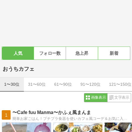
人気
フォロー数
急上昇
新着
おうちカフェ
1〜30位
31〜60位
61〜90位
91〜120位
121〜150位
画像表示
文字表示
〜Cafe fuu Manma〜かふぇ風まんま
1
簡単お家ごはん！プチプラ食器を使いカフェ風コーデ＆お気に入り雑貨