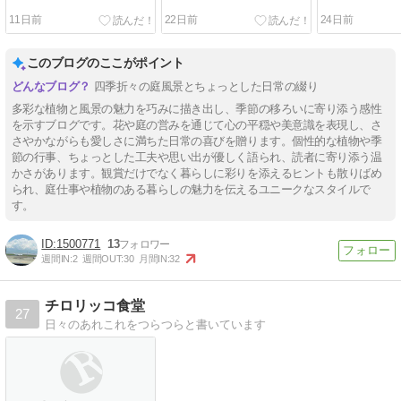
11日前
22日前
24日前
このブログのここがポイント
四季折々の庭風景とちょっとした日常の綴り
多彩な植物と風景の魅力を巧みに描き出し、季節の移ろいに寄り添う感性
を示すブログです。花や庭の営みを通じて心の平穏や美意識を表現し、さ
さやかながらも愛しさに満ちた日常の喜びを贈ります。個性的な植物や季
節の行事、ちょっとした工夫や思い出が優しく語られ、読者に寄り添う温
かさがあります。観賞だけでなく暮らしに彩りを添えるヒントも散りばめ
られ、庭仕事や植物のある暮らしの魅力を伝えるユニークなスタイルで
す。
1500771
13
週間IN:
2
週間OUT:
30
月間IN:
32
チロリッコ食堂
27
日々のあれこれをつらつらと書いています