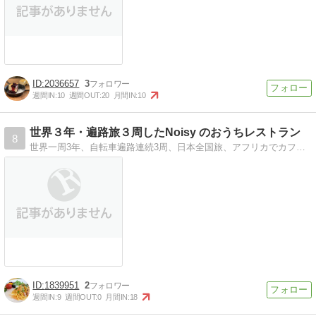
2036657
3
週間IN:
10
週間OUT:
20
月間IN:
10
世界３年・遍路旅３周したNoisy のおうちレストラン
8
世界一周3年、自転車遍路連続3周、日本全国旅、アフリカでカフェ＆レストランしたり。笑い・涙・感動ありな旅のお話！遍路珍道中連載終了！次は世界１周３年珍道中だ！
1839951
2
週間IN:
9
週間OUT:
0
月間IN:
18