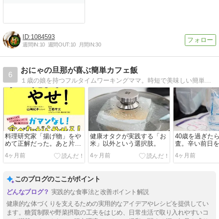
1084593
週間IN:
10
週間OUT:
10
月間IN:
30
おにゃの旦那が喜ぶ簡単カフェ飯
6
１歳の娘を持つフルタイムワーキングママ。時短で美味しい簡単カフェ飯作ります！簡単スイーツや低カロリーものなども。
料理研究家「揚げ物」をや
健康オタクが実践する「お
40歳を過ぎた
めて正解だった。あと片付
米」以外という選択肢。
査。辛い前日
けのストレスがなくなり、
4ヶ月前
4ヶ月前
4ヶ月前
1日15分の自分時間が増
このブログのここがポイント
実践的な食事法と改善ポイント解説
健康的な体づくりを支えるための実用的なアイデアやレシピを提供してい
ます。糖質制限や野菜摂取の工夫をはじめ、日常生活で取り入れやすいコ