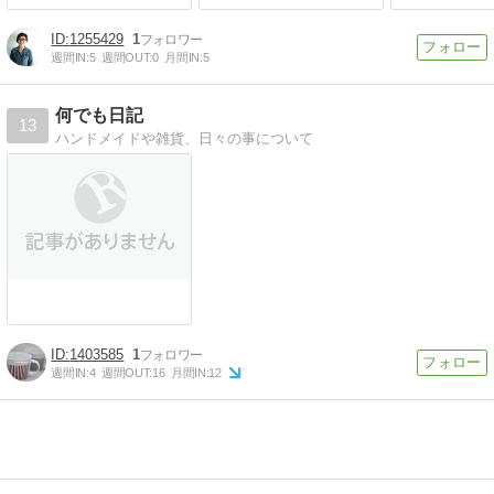
1255429
1
週間IN:
5
週間OUT:
0
月間IN:
5
何でも日記
13
ハンドメイドや雑貨、日々の事について
1403585
1
週間IN:
4
週間OUT:
16
月間IN:
12