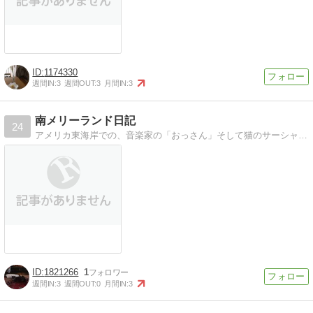
1174330
週間IN:
3
週間OUT:
3
月間IN:
3
南メリーランド日記
24
アメリカ東海岸での、音楽家の「おっさん」そして猫のサーシャさんとフェリックス君とののんびり生活に関する気ままな日記です。
1821266
1
週間IN:
3
週間OUT:
0
月間IN:
3