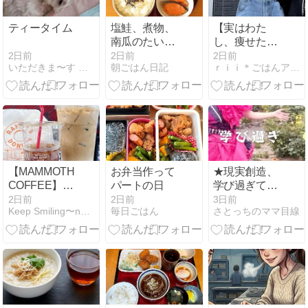
ティータイム
塩鮭、煮物、
【実はわた
南瓜のたいた
し、痩せたん
ん、金平牛
です】今夜か
2日前
2日前
2日前
いただきま〜す ごちそうさまでした
朝ごはん日記
ｒｉｉ＊ごはんアルバム
蒡、納豆、小
らのSALEは
松菜の二杯
絶対に見逃せ
酢、白粥
ない！
【MAMMOTH
お弁当作って
★現実創造、
COFFEE】韓
パートの日
学び過ぎて混
国発‼︎大人気コ
乱してません
2日前
2日前
3日前
Keep Smiling〜noripetit life…
毎日ごはん
さとっちのママ目線
ーヒーショッ
か？
プのLサイズ
が…デカすぎ
る‼︎