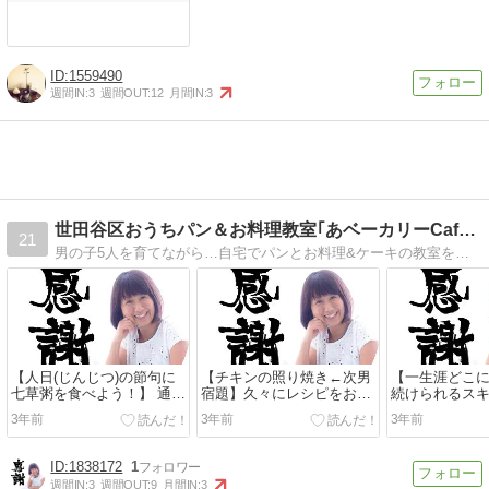
1559490
週間IN:
3
週間OUT:
12
月間IN:
3
世田谷区おうちパン＆お料理教室｢あベーカリーCafe-St…
21
男の子5人を育てながら…自宅でパンとお料理&ケーキの教室を開いております(お子様連れOKです)。皆さまの食卓を美味しいパンとお料理で笑顔いっぱい！そしてHAP…
【人日(じんじつ)の節句に
【チキンの照り焼き←次男
【一生涯どこ
七草粥を食べよう！】 通
宿題】久々にレシピをお届
続けられるス
常、七草粥は1月7日に食べ
けしますね〜アルチェネ...
ませんか？】
3年前
3年前
3年前
るも...
ているトレー...
1838172
1
週間IN:
3
週間OUT:
9
月間IN:
3