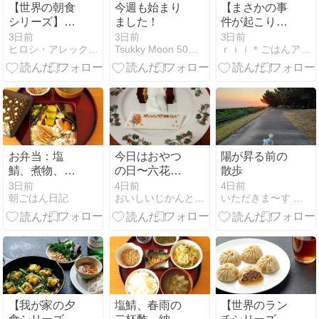
【世界の朝食
今週も始まり
【まさかの事
シリーズ】
ました！
件が起こりま
🇭🇰 乾燥ホタ
した…】
3日前
3日前
3日前
ヒロシ・アレックスサンダースの料理ショー
Tsukky Moon 50歳からの衣・食・住
ｒｉｉ＊ごはんアルバム
テの深いアミ
ノ酸が、新し
い一週間を優
しく潤す。お
砂糖もグルテ
ンも引き算し
た香港伝統の
最高級中華粥
お弁当：塩
今日はおやつ
陽が昇る前の
「ヤオ・ザ
鯖、煮物、南
の日〜六花亭
散歩
ウ・チョッ」
瓜のたいた
バースデー
3日前
4日前
4日前
と、温かいプ
朝ごはん日記
おいしいじかんとちいさなしあわせ
いただきま〜す ごちそうさまでした
ん、小松菜の
ーアル茶で迎
ごま酢和え、
える、洗練さ
金平牛蒡、納
れたセントラ
豆
ル風モーニン
グ。
【我が家の夕
塩鯖、春雨の
【世界のラン