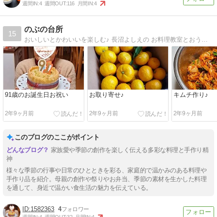
週間IN:
4
週間OUT:
116
月間IN:
4
のぶの台所
15
おいしいとかわいいを楽しむ♪ 長沼よしえの お料理教室とおうちカフェと日々のことをユルく・・・。
91歳のお誕生日お祝い
お取り寄せ♪
キムチ作り♪
2年9ヶ月前
2年9ヶ月前
2年9ヶ月前
このブログのここがポイント
家族愛や季節の創作を楽しく伝える多彩な料理と手作り精
神
様々な季節の行事や日常のひとときを彩る、家庭的で温かみのある料理や
手作り品を紹介。母親の創作や祭りやお弁当、季節の素材を生かした料理
を通して、身近で温かい食生活の魅力を伝えている。
1582363
4
週間IN:
4
週間OUT:
32
月間IN:
4