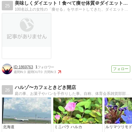
美味しくダイエット！食べて痩せ体質＠ダイエットアドバイザーか
25
100名以上の女性の「痩せる」をサポートしてきた、ダイエットアドバイザーのかほです！ダイエットアドバイザーだけでなく、調理師としても活動中です！
1869763
1
週間IN:
3
週間OUT:
0
月間IN:
3
ハルゾ〜カフェときどき開店
26
庭の事、お菓子やパンを手作りした事。自称、体育会系雑貨部部長の活動日記です。
北海道
ミニバラ ハルカ
ルリマツリモ