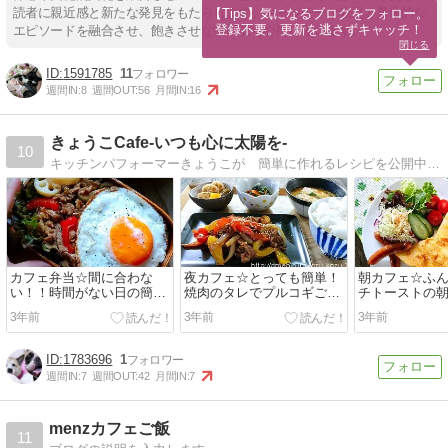
読者に親近感と新たな発見をもたらします。キャッチーな表現と具体的な
【Tips】気になるブログをフォロー。

登録不要。更新を逃さずキャッチ！
エピソードを融合させ、飽きさせない構成を心掛けています。
閉じる
1591785
11
週間IN:
8
週間OUT:
56
月間IN:
16
きょうこCafe-いつも心に太陽を-
10
キッチンパフォーマーきょうこが 簡単に作れるレシピを公開中。看板犬のお二人さんが今日もみんなをお待ちしております。ぜひ、楽しんで行ってね…
カフェ弁当☆間に合わな
夜カフェ☆とっても簡単！
朝カフェ☆ふ
い！！時間がない日の簡単
焼肉のタレでプルコギごは
チトーストの
弁当
ん
3年前
3年前
3年前
1783696
1
週間IN:
7
週間OUT:
42
月間IN:
7
menzカフェご飯
11