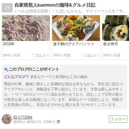
自家焙煎人kaemonの珈琲&グルメ日記
29
いつかは喫茶店開業！！と思いながらも、サラリーマン人生７年目を迎えてしまった珈琲好き中年男のコーヒーのある日常
2019年
連子鯛のアクアパッツァ
巻き寿司
2年5ヶ月前
2年5ヶ月前
2年6ヶ月前
このブログのここがポイント
多彩なテーマと実用的な工夫の融合
季節や行事、趣味に根ざした多層的な視点を持ちながら、実生活に役立つ
アイデアやレシピ、体験談を丁寧に紹介しています。文章は親しみやすく
も、一つ一つのエピソードに深みを持たせており、読むことで日常の彩り
や発見を楽しめる構成になっています。多彩なテーマ設定により、気軽さ
と充実感が共存し、生活のささやかな喜びを見つけやすくしています。
1772084
週間IN:
2
週間OUT:
2
月間IN:
2