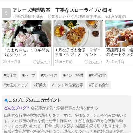
アレーズ料理教室 丁寧なスローライフの日々
9
四季の花樹を眺め、お寛ぎいただく料理教室を主宰。元CAが庭のハーブやスパイスを織り交ぜ、様々な国のお料理を楽しんでいただきます（たまに保護猫にゃんこ達登場）
「ままちゃん」１８年間あ
１月の子ども食堂「ラザニ
万能調味料「
りがとう～♡
ア風ドリア」と「インド風
のミートグラ
フルーツのマンゴー和え」
2年6ヶ月前
2年6ヶ月前
2年7ヶ月前
#女子力
#ハーブ
#スパイス
#インド料理
#料理教室
#免疫力アップ
#野菜力
#インド料理愛好家
#子ども食堂
このブログのここがポイント
各記事が多彩な季節行事と人情を伝える
伝統的な行事や家族の温もりをテーマに、多様なジャンルを巧みに扱いま
す。大正浪漫の漆器を使った年中行事や、子ども食堂の温かな支援活動、
ペットとの思い出など、日常に彩りを添える話題を鋭く切り取ります。季
節感や文化的文化を融合させつつ、現代となつかしさを絶妙に織り交ぜ、