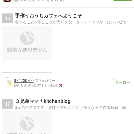
手作りおうちカフェへようこそ
16
食べること&作ることが大好きなアラフォーママが、短レシピや節約レシピなど、アイデア料理&手作りスイーツもご紹介します!!
1739700
1
週間IN:
4
週間OUT:
8
月間IN:
4
３兄弟ママ＊kitchenblog
17
3兄弟のママです！ずぼらでめんどくさがりな私の作る時短、簡単、節約しながら満腹になれるお料理を紹介しています。