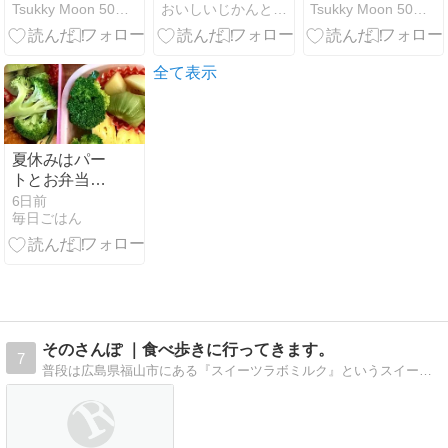
Tsukky Moon 50歳からの衣・食・住
おいしいじかんとちいさなしあわせ
Tsukky Moon 50歳からの衣・食・住
全て表示
夏休みはパー
トとお弁当作
り
6日前
毎日ごはん
そのさんぽ ｜食べ歩きに行ってきます。
7
普段は広島県福山市にある『スイーツラボミルク』というスイーツ屋さんで店長としながら広島県福山市近郊の美味しいお店を食べ歩きしてます。美味しいお店や面白い出来事を配信していきます。良ければチャンネル登録をお願いします。