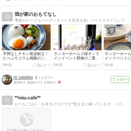
我が家のおもてなし
22
季節のテーブルコーディネート＆見栄え良いフードスタイリングのご提案 『HappyTable』主宰
手間なしチキン南蛮献立！
サンヨーホームズ様オンラ
サンヨーホー
たべぷろコラム掲載のご案
インイベント開催のご案内
インイベント
内
☆初夏のテーブルコーディ
いセミナー開
5年前
5年前
5年前
ネート
1869954
1
週間IN:
3
週間OUT:
3
月間IN:
3
**miu-cafe**
23
おうちごはん・お弁当ブログです*気ままに綴っています。イロイロ教えていただけたら嬉しいです