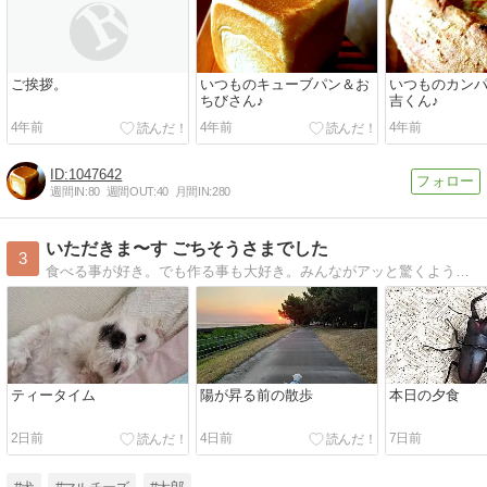
ご挨拶。
いつものキューブパン＆お
いつものカン
ちびさん♪
吉くん♪
4年前
4年前
4年前
1047642
週間IN:
80
週間OUT:
40
月間IN:
280
いただきま〜す ごちそうさまでした
3
食べる事が好き。でも作る事も大好き。みんながアッと驚くような料理が作りたくて料理教室通いに、食べ歩きに只今奮闘中!!
ティータイム
陽が昇る前の散歩
本日の夕食
2日前
4日前
7日前