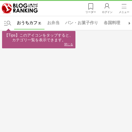
リーダー
ログイン
メニュー
おうちカフェ
お弁当
パン・お菓子作り
各国料理
お
【Tips】このアイコンをタップすると、

カテゴリ一覧を表示できます。
閉じる