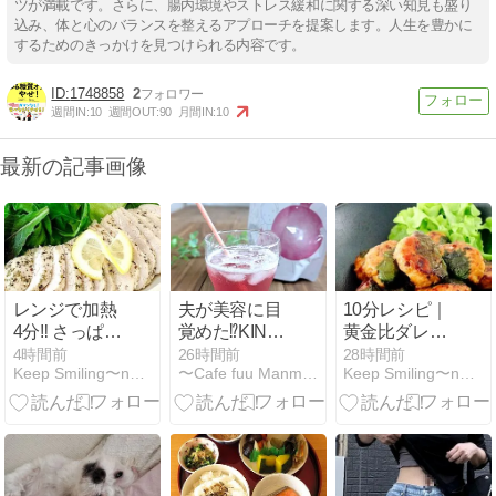
ツが満載です。さらに、腸内環境やストレス緩和に関する深い知見も盛り
込み、体と心のバランスを整えるアプローチを提案します。人生を豊かに
するためのきっかけを見つけられる内容です。
1748858
2
週間IN:
10
週間OUT:
90
月間IN:
10
最新の記事画像
レンジで加熱
夫が美容に目
10分レシピ｜
4分‼︎ さっぱり
覚めた⁉KINS
黄金比ダレで
ウマい♡【レ
の VINEGAR
ウマい‼︎【ふん
4時間前
26時間前
28時間前
Keep Smiling〜noripetit life…
〜Cafe fuu Manma〜かふぇ風まんま
Keep Smiling〜noripetit life…
モンハーブサ
PROTEIN（ビ
わり♪甘辛しそ
ラダチキン】
ネガープロテ
つくね】
イン）