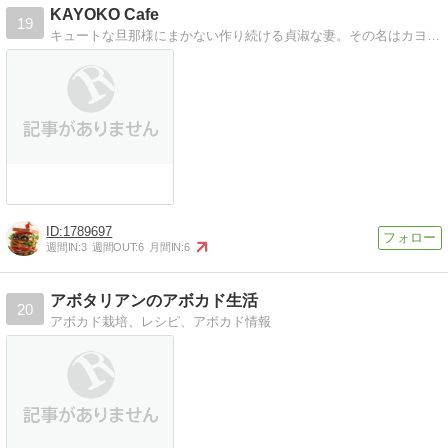
KAYOKO Cafe
19
キュートな旦那様にまかない作り続ける貞淑な妻。その名はカヨコ。同じもの食べても何故か私だけ太る。謎は解けず。そして解かず。。
1789697
週間IN:
3
週間OUT:
6
月間IN:
6
アボタリアンのアボカド生活
20
アボカド栽培、レシピ、アボカド情報