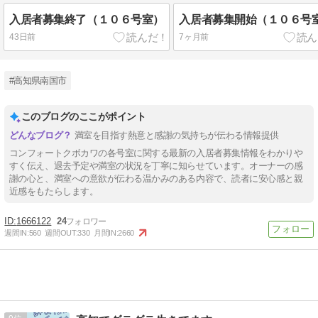
入居者募集終了（１０６号室）
入居者募集開始（１０６号
43日前
7ヶ月前
#高知県南国市
このブログのここがポイント
満室を目指す熱意と感謝の気持ちが伝わる情報提供
コンフォートクボカワの各号室に関する最新の入居者募集情報をわかりや
すく伝え、退去予定や満室の状況を丁寧に知らせています。オーナーの感
謝の心と、満室への意欲が伝わる温かみのある内容で、読者に安心感と親
近感をもたらします。
1666122
24
週間IN:
560
週間OUT:
330
月間IN:
2660