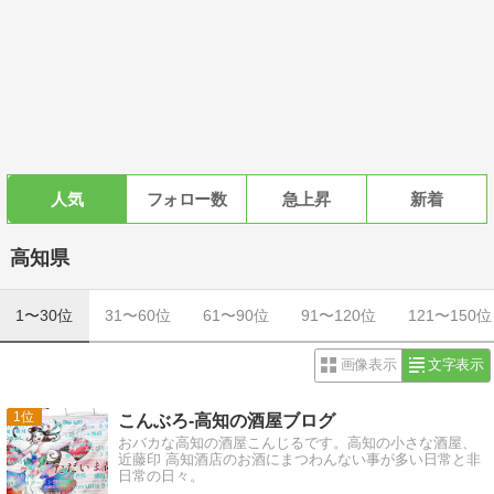
人気
フォロー数
急上昇
新着
高知県
1〜30位
31〜60位
61〜90位
91〜120位
121〜150位
画像表示
文字表示
1
こんぶろ-高知の酒屋ブログ
おバカな高知の酒屋こんじるです。高知の小さな酒屋、
近藤印 高知酒店のお酒にまつわんない事が多い日常と非
日常の日々。