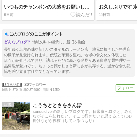
いつものチャンポンの大盛をお願いします
お久しぶりです 
6日前
15日前
このブログのここがポイント
地域の味を継承し、新旧を融合
長年続く老舗の味や新しいスタイルのラーメン店、地元に根ざした料理店
の様子が見受けられます。伝統と革新を重ね、地域の食文化を体現した
店々が紹介されており、訪れるたびに新たな発見がある多彩な麺料理や一
品料理が魅力です。ちょっと懐かしさと新しさが共存する、温かな食の記
憶を呼び覚ます仕立てとなっています。
1709319
20
週間IN:
370
週間OUT:
4090
月間IN:
1250
17
こうちととさをさんぽ
sensuidiverの新しいブログです。日常食べログと、みん
ながそこを訪れたい。そこに行きたいと思えるように心
掛けながら投稿（しているつもり）