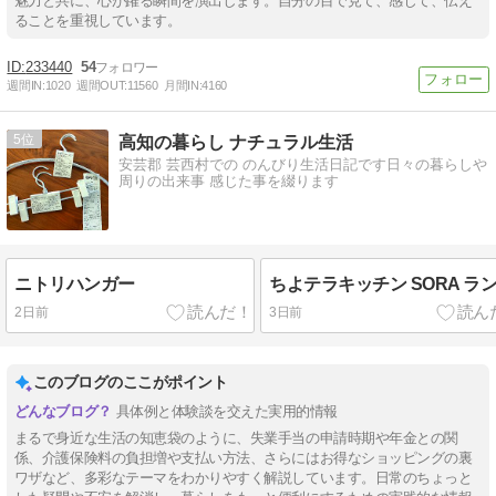
魅力と共に、心が躍る瞬間を演出します。自分の目で見て、感じて、伝え
ることを重視しています。
233440
54
週間IN:
1020
週間OUT:
11560
月間IN:
4160
5
高知の暮らし ナチュラル生活
安芸郡 芸西村での のんびり生活日記です日々の暮らしや
周りの出来事 感じた事を綴ります
ニトリハンガー
ちよテラキッチン SORA ラ
2日前
3日前
このブログのここがポイント
具体例と体験談を交えた実用的情報
まるで身近な生活の知恵袋のように、失業手当の申請時期や年金との関
係、介護保険料の負担増や支払い方法、さらにはお得なショッピングの裏
ワザなど、多彩なテーマをわかりやすく解説しています。日常のちょっと