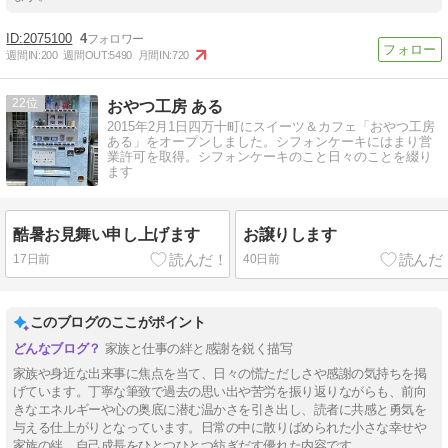
2075100
4
週間IN:
200
週間OUT:
5490
月間IN:
720
22
おやつ工房 ある
2015年2月1日四万十町にスイーツ＆カフェ「おやつ工房
ある」をオープンしました。シフォンケーキにはまり営
業許可を取得。シフォンケーキのこと日々のことを綴り
ます
酷暑お見舞い申し上げます
お譲りします
17日前
40日前
このブログのここがポイント
家族と仕事の絆と感謝を鋭く描写
家族や身近な出来事に焦点を当て、日々の慌ただしさや感謝の気持ちを掲
げています。丁寧な筆致で過去の思い出や苦労を振り返りながらも、前向
きなエネルギーや心の奥底に潜む温かさを引き出し、読者に共感と勇気を
与える仕上がりとなっています。日常の中に散りばめられた小さな幸せや
家族の絆、自己成長をひとつひとつ紡ぎだす優れた内容です。