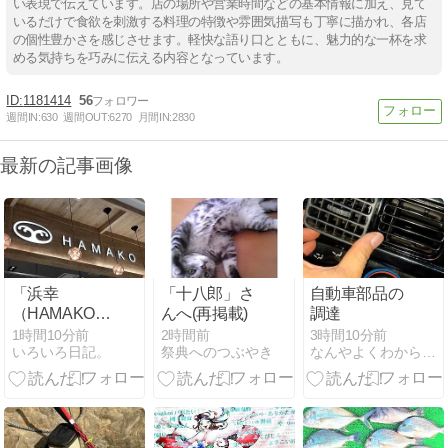
い表現で伝えています。店の場所や営業時間などの基本情報に加え、見て
いるだけで食欲を刺激する料理の特徴や雰囲気描写も丁寧に描かれ、各店
の個性豊かさを感じさせます。軽快な語り口とともに、魅力的な一杯を求
める気持ちを巧みに伝える内容となっています。
1181414
56
週間IN:
630
週間OUT:
6270
月間IN:
2830
最新の記事画像
「浜幸
「十八郎」さ
自動車部品の
（HAMAKO）
んへ(再掲載)
調達
イオンモール
1時間10分前
2時間前
3時間10分前
いろいろ日記。
祭典へのつぶやき
なんやよくわからんけど気分がいい毎日のブログ
高知店」へ行
く。