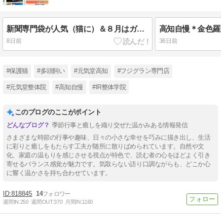
新聞専門袋が人気（猫に）＆８月はガラポンほか企画色々♪
8日前
36日前
#保護猫
#多頭飼い
#元気堂高知
#フジグラン専門店
#元気堂整体院
#高知自慢
#IR整体学院
このブログのここがポイント
季節行事と癒しを織り交ぜた温かみある情報発信
さまざまな時節の行事や趣味、日々の小さな幸せを巧みに描き出し、生活
に彩りと癒しをもたらす工夫が随所に散りばめられています。自然や文
化、家庭の温もりを感じさせる視点が特色で、読む者の心をほどよく引き
寄せるバランス感覚が魅力です。気取らない語り口調ながらも、どこか心
に響く温かさを持ち合わせています。
818845
14
週間IN:
250
週間OUT:
370
月間IN:
1160