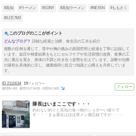
#高知
#ラーメン
#SONY
#高知ラーメン
#NEX5N
#ももさく
#ILCE7M3
このブログのここがポイント
詳細な経過と治療、食生活の工夫を紹介
複数の症例を通じて、背中や胸の痛みの原因究明と経過を丁寧に記録して
います。血圧や検査結果をもとにセルフケアや生活習慣の改善、食事の工
夫に重点を置き、身体の不調と向き合う姿勢を伝えています。診断や治療
の過程を具体的に示し、健康維持に役立つ知識と心構えを共有していま
す。
2111634
19
週間IN:
400
週間OUT:
4430
月間IN:
1430
16
隊長はいまここです・・・
釣れない釣りと高知の食べ物のショボ〜い綴りで
す・・・まぁ最近はほぼ昼メシ備忘録ですが・・・