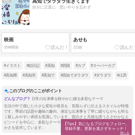
9
高知でダラダラ生きてます
自分に正直に 思いやりを忘れず
映画
あせも
35時間前
2日前
#イラスト
#絵日記
#高知
#四国
#カブ
#スーパーカブ
#高知県
#高知市
#高知で
#高知でダラダラ
#ダラダラ
#c125
このブログのここがポイント
日常の出来事を軽やかに綴る多彩なテーマ
生活の中で感じた小さな変化や発見を、気取らずに伝えるスタイルが特徴
です。季節の話題や趣味の趣向、身近な出来事を丁寧に綴りながらも明る
く親しみやすい表現を意識しています。面白さと共感を誘うささやかなエ
ピソードを中心に、多彩なテーマをバランス良く展開し、見やすさと軽や
【Tips】気になるブログをフォロー。

かさを追求しています。
登録不要。更新を逃さずキャッチ！
閉じる