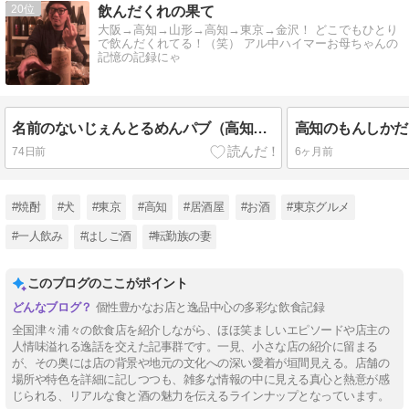
20
飲んだくれの果て
大阪→高知→山形→高知→東京→金沢！ どこでもひとり
で飲んだくれてる！（笑） アル中ハイマーお母ちゃんの
記憶の記録にゃ
名前のないじぇんとるめんパブ（高知・柳町）辿り着けばそこに善き酒・肴・店主あり！
74日前
6ヶ月前
#焼酎
#犬
#東京
#高知
#居酒屋
#お酒
#東京グルメ
#一人飲み
#はしご酒
#転勤族の妻
このブログのここがポイント
個性豊かなお店と逸品中心の多彩な飲食記録
全国津々浦々の飲食店を紹介しながら、ほほ笑ましいエピソードや店主の
人情味溢れる逸話を交えた記事群です。一見、小さな店の紹介に留まる
が、その奥には店の背景や地元の文化への深い愛着が垣間見える。店舗の
場所や特色を詳細に記しつつも、雑多な情報の中に見える真心と熱意が感
じられる、リアルな食と酒の魅力を伝えるラインナップとなっています。