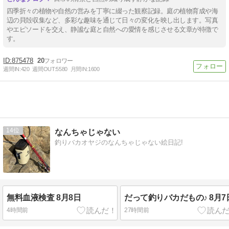
四季折々の植物や自然の営みを丁寧に綴った観察記録。庭の植物育成や海
辺の貝殻収集など、多彩な趣味を通じて日々の変化を映し出します。写真
やエピソードを交え、静謐な庭と自然への愛情を感じさせる文章が特徴で
す。
875478
20
週間IN:
420
週間OUT:
5580
月間IN:
1600
14
なんちゃじゃない
釣りバカオヤジのなんちゃじゃない絵日記!
無料血液検査 8月8日
だって釣りバカだもの♪ 8月7
4時間前
27時間前