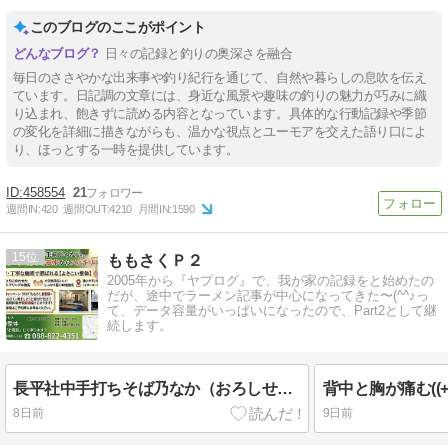
このブログのここがポイント
日々の記録と釣りの奥深さを融合
毎日のささやかな出来事や釣り紀行を通じて、自然や暮らしの息吹を伝え
ています。日記調の文章には、身近な風景や趣味の釣りの魅力が巧みに織
り込まれ、飽きずに読める内容となっています。具体的な行動記録や季節
の変化を詳細に描きながらも、温かな視点とユーモアを交えた語り口によ
り、ほっとする一時を提供しています。
458554
21
週間IN:
420
週間OUT:
4210
月間IN:
1590
15
ももさくＰ２
2005年から『ヤプログ』で、我が家の記録をと始めたの
だが、途中でラーメン記事が中心になってきた〜(^^♪っ
て、データ容量がいっぱいになったので、Part2として継
続します。
長平社中手打ちそば乃なか（おろしせいろ（冷））★★★★☆/高知 蕎麦
8日前
9日前