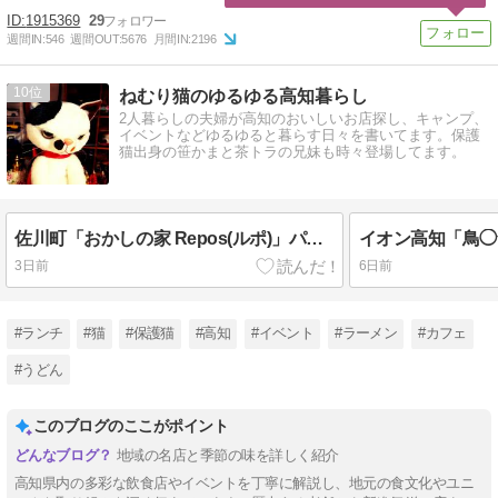
1915369
29
週間IN:
546
週間OUT:
5676
月間IN:
2196
10
ねむり猫のゆるゆる高知暮らし
2人暮らしの夫婦が高知のおいしいお店探し、キャンプ、
イベントなどゆるゆると暮らす日々を書いてます。保護
猫出身の笹かまと茶トラの兄妹も時々登場してます。
佐川町「おかしの家 Repos(ルポ)」パティシエが作るかき氷、生ショコラといちごミルク
3日前
6日前
#ランチ
#猫
#保護猫
#高知
#イベント
#ラーメン
#カフェ
#うどん
このブログのここがポイント
地域の名店と季節の味を詳しく紹介
高知県内の多彩な飲食店やイベントを丁寧に解説し、地元の食文化やユニ