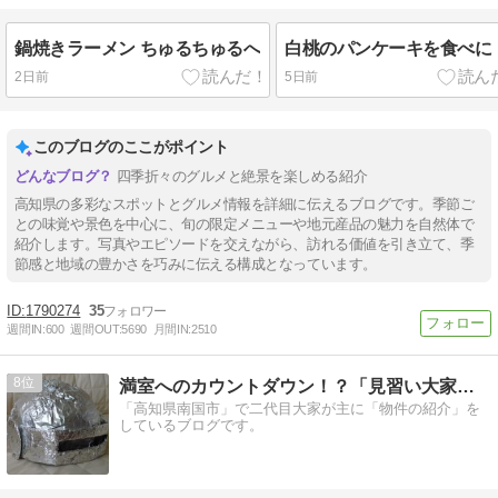
鍋焼きラーメン ちゅるちゅるへ
白桃のパンケーキを食べに
2日前
5日前
このブログのここがポイント
四季折々のグルメと絶景を楽しめる紹介
高知県の多彩なスポットとグルメ情報を詳細に伝えるブログです。季節ご
との味覚や景色を中心に、旬の限定メニューや地元産品の魅力を自然体で
紹介します。写真やエピソードを交えながら、訪れる価値を引き立て、季
節感と地域の豊かさを巧みに伝える構成となっています。
1790274
35
週間IN:
600
週間OUT:
5690
月間IN:
2510
8
満室へのカウントダウン！？「見習い大家のぼや日記」
「高知県南国市」で二代目大家が主に「物件の紹介」を
しているブログです。