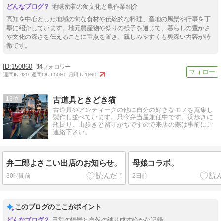
地域密着の食文化と農作業紹介
高知を中心とした地域の旬な食材や伝統的な料理、産地の風景や行事を丁
寧に紹介しています。地元農産物や祭りの様子を通じて、暮らしの豊かさ
や文化の深さを伝えることに重点を置き、親しみやすくも奥深い内容が特
徴です。
150860
34
週間IN:
420
週間OUT:
5090
月間IN:
1990
13
古道具ときどき猫
古道具やアンティークの他に自分の好きなモノを蒐集し
製作し並べています。只今弁当屋兼任中です。浜歩きに
瓶掘り、山歩きと留守がちですので来店の際は事前にご
連絡下さい。
弁二郎よさこい出店のお知らせ。
母娘コラボ。
30時間前
2日前
このブログのここがポイント
日常の情景と自然の織り成す静かな記録