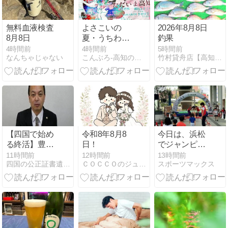
無料血液検査
よさこいの
2026年8月8日
8月8日
夏・うちわの
釣果
夏！
4時間前
4時間前
5時間前
なんちゃじゃない
こんぶろ-高知の酒屋ブログ
竹村貸舟店【高知 浦ノ内〜宇佐〜横浪沖】釣果&ブログ
【四国で始め
令和8年8月8
今日は、浜松
る終活】豊か
日！
でジャンピン
なシニアライ
グMAX東日本
11時間前
12時間前
13時間前
四国の公正証書遺言・相続・時効援用｜大塩行政書士
ＣＯＣＣＯのジュエリーブログ
スポーツマックス
フと、大切な
大会！
家族へつなぐ
安心の準備