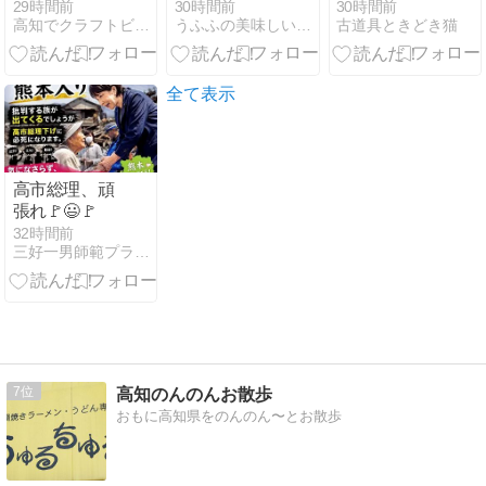
ングで飲んだ
雪崩( ﾉД`)/無料
らせ。
29時間前
30時間前
30時間前
高知でクラフトビール...たまに色々
うふふの美味しいもの探すぞ♪
古道具ときどき猫
バック
全て表示
高市総理、頑
張れ🚩😃🚩
32時間前
三好一男師範プライベート日記
7
高知のんのんお散歩
おもに高知県をのんのん〜とお散歩