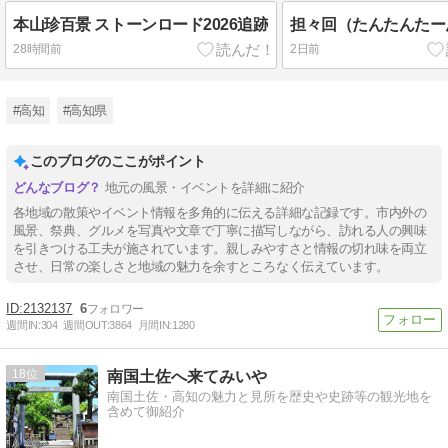
本山珍百景 ストーンロード2026追跡
担々回（たんたんたー
28時間前
2日前
#高知
#高知県
このブログのここがポイント
地元の風景・イベントを詳細に紹介
各地域の散策やイベント情報を多角的に伝える詳細な記録です。市内外の
風景、祭典、グルメを写真や文章で丁寧に描写しながら、訪れる人の興味
を引きつける工夫が施されています。親しみやすさと情報の切れ味を両立
させ、日常の楽しさと地域の魅力を余すところなく伝えています。
2132137
6
週間IN:
304
週間OUT:
3864
月間IN:
1280
18
南国土佐へ来てみいや
南国土佐・高知の魅力と見所を歴史や史跡等の観光地を
含めて御紹介