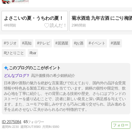
よさこいの夏・うちわの夏！
4時間前
29時間前
#ラジオ
#高知
#テレビ
#居酒屋
#お酒
#イベント
#酒屋
#ひとりごと
#bar
このブログのここがポイント
高評価獲得の希少銘柄紹介
日本酒や酒類の魅力を絶妙な言葉選びで伝えており、国内外の品評会受賞
情報や特色ある製造工程に焦点を当てています。銘柄の個性や限定性、飲
み心地を丁寧に紹介し、その背景にある技術や歴史、さらにはブランドの
ストーリーを盛り込むことで、読者に新しい発見と深い満足感を与えてい
ます。また、ユーモアや親しみやすさも巧みに織り交ぜられ、読み進める
手を止めさせない工夫がみられるのが特徴的です。
2075084
65
週間IN:
2230
週間OUT:
8580
月間IN:
9380