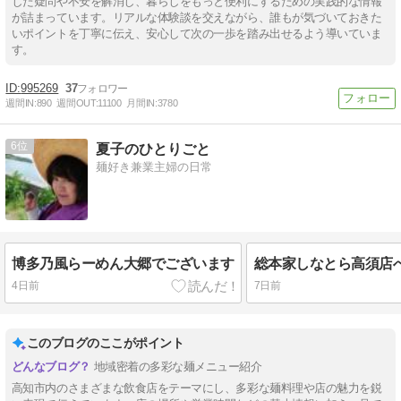
した疑問や不安を解消し、暮らしをもっと便利にするための実践的な情報
が詰まっています。リアルな体験談を交えながら、誰もが気づいておきた
いポイントを丁寧に伝え、安心して次の一歩を踏み出せるよう導いていま
す。
995269
37
週間IN:
890
週間OUT:
11100
月間IN:
3780
6
夏子のひとりごと
麺好き兼業主婦の日常
博多乃風らーめん大郷でございます
総本家しなとら高須店
4日前
7日前
このブログのここがポイント
地域密着の多彩な麺メニュー紹介
高知市内のさまざまな飲食店をテーマにし、多彩な麺料理や店の魅力を鋭