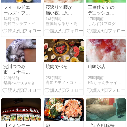
フィールドエ
寝返りで腰が
三層仕立ての
ールズ・フィ
痛い夜…原因
デニッシュド
ールドセゾン
はコレだっ
ーナツ
14時間前
14時間前
17時間前
高知でクラフトビール...たまに色々
整体院ゆるり・高知本院
しんすけブログ
た！
淀川つつみ
焼肉でべそ
山﨑氷店
市・ミナモ十
三(大阪市淀川
25時間前
25時間前
25時間前
高知のモノ・コト・ヒトカタログ
RNちゃんチャイコフスキーの「自分用ブログ」
祭典へのつぶやき
区) (再掲載)
【イオンモー
彩
【宝永町移転