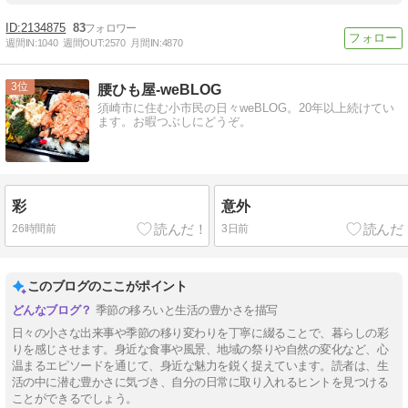
2134875
83
週間IN:
1040
週間OUT:
2570
月間IN:
4870
3
腰ひも屋-weBLOG
須崎市に住む小市民の日々weBLOG。20年以上続けてい
ます。お暇つぶしにどうぞ。
彩
意外
26時間前
3日前
このブログのここがポイント
季節の移ろいと生活の豊かさを描写
日々の小さな出来事や季節の移り変わりを丁寧に綴ることで、暮らしの彩
りを感じさせます。身近な食事や風景、地域の祭りや自然の変化など、心
温まるエピソードを通じて、身近な魅力を鋭く捉えています。読者は、生
活の中に潜む豊かさに気づき、自分の日常に取り入れるヒントを見つける
ことができるでしょう。