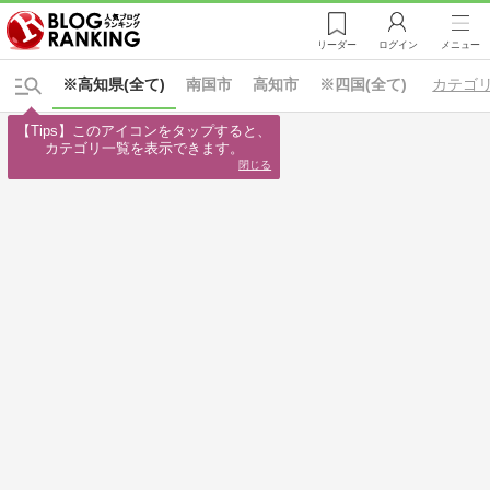
リーダー
ログイン
メニュー
※高知県(全て)
南国市
高知市
※四国(全て)
カテゴ
【Tips】このアイコンをタップすると、

カテゴリ一覧を表示できます。
閉じる