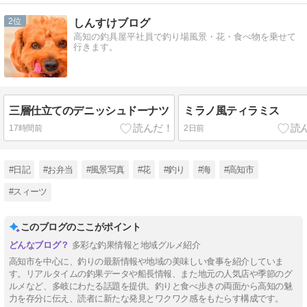
2
しんすけブログ
高知の釣具屋平社員で釣り場風景・花・食べ物を乗せて
行きます。
三層仕立てのデニッシュドーナツ
ミラノ風ティラミス
17時間前
2日前
#日記
#お弁当
#風景写真
#花
#釣り
#海
#高知市
#スィーツ
このブログのここがポイント
多彩な釣果情報と地域グルメ紹介
高知市を中心に、釣りの最新情報や地域の美味しい食事を紹介していま
す。リアルタイムの釣果データや船長情報、また地元の人気店や季節のグ
ルメなど、多岐にわたる話題を提供。釣りと食べ歩きの両面から高知の魅
力を存分に伝え、読者に新たな発見とワクワク感をもたらす構成です。