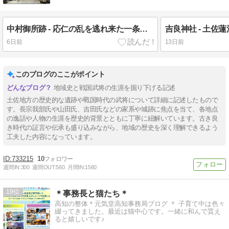
中村御所跡 - 応仁の乱を逃れ来た一条教房の居館で没落後、一條神社となる
6日前
13日前
このブログのここがポイント
地域史と戦国武将の生涯を掘り下げる記述
土佐地方の歴史的な遺跡や戰国時代の武将について詳細に記述したもので
す。長宗我部氏や山田氏、吉田氏などの家系や城跡に焦点を当て、各地点
の逸話や人物の生涯を歴史的背景とともに丁寧に紐解いています。古き良
き時代の証言や伝承も盛り込みながら、地域の歴史を深く理解できるよう
工夫した内容になっています。
733215
10
週間IN:
300
週間OUT:
560
月間IN:
1560
19
＊事務長と猫たち＊
高知の整体＊元気堂高知事務局ブログ ＊ 子育て中は色々
綴ってきました。最近は猫中心です。一緒に和んで貰え
ると嬉しいです♪