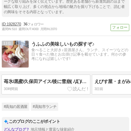
ークな取り組みを深く伝えています。歴史ある老舗から新進気鋭の店まで
幅広く取り上げ、多くの視点から地域の魅力を掘り下げることで、読む者
の興味をそそる内容となっています。
1928270
36
週間IN:
510
週間OUT:
4000
月間IN:
2070
11
うふふの美味しいもの探すぞ♪
食べること大好き♪居酒屋さん、ランチ、スイーツなどの
日々食べた物とお出掛け記事を載せています。何かの参
考になれば嬉しいです!
苺氷/黒蜜/久保田アイス/後に雪崩( ﾉД`)/無料バック
えびす屋・まがみ
30時間前
3日前
#高知の居酒屋
#高知市ランチ
このブログのここがポイント
地元情報と豊富な味覚紹介