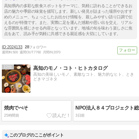
高知県内の多彩な飲食スポットをテーマに、気軽に訪れることができるお
店の魅力や季節の味覚を描写します。新しい発見が詰まった場所やおすす
めのメニュー、ちょっとしたお出かけ情報を、親しみやすい語り口調で伝
えるのが特徴です。また、実際に足を運んだ感動や思い出を交え、リアル
な雰囲気を感じさせる内容となっています。地域の旬を味わう楽しさに焦
点をあて、読み手が気軽に共感できる親近感を大切にしています。
2024133
28
週間IN:
500
週間OUT:
7760
月間IN:
2070
12
高知のモノ・コト・ヒトカタログ
高知の美味しいモノ、素敵なコト、魅力的なヒト、とき
どきマゴネタ
焼肉でべそ
25時間前
3日前
このブログのここがポイント