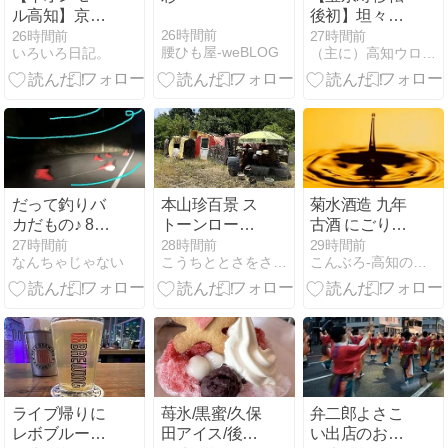
ル高知】京都
後初】坦々回
北白川「ラー
さんでビール
26時間前
26時間前
27時間前
腰ひも屋-weBLOG
いろいろ日記。
（主に）高知ウロウロ記 ムシマルはぐれ旅
メン魁力屋」
＆辛回麺（か
へ行く。
らたーんめ
ん）と炒飯
だって釣りバ
本山珍百景 ス
菊水酒造 九年
カだもの♪ 8月
トーンロード
古酒 にごり梅
7日
2026追跡
酒 長期貯蔵
27時間前
28時間前
29時間前
なんちゃじゃない
こうちととさをさんぽ
こんぶろ-高知の酒屋ブログ
720mlが入
荷！
ライブ帰りに
苺氷/黒蜜/久保
弁二郎よさこ
レボブルーイ
田アイス/後に
い出店のお知