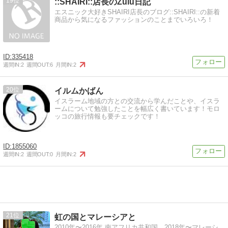
19
::SHAIRI::店長のZulu日記
エスニック大好きSHAIRI店長のブログ::SHAIRI::の新着
商品から気になるファッションのことまでいろいろ！
335418
週間IN:
2
週間OUT:
6
月間IN:
2
20
イルムかばん
イスラーム地域の方との交流から学んだことや、イスラ
ームについて勉強したことを幅広く書いています！モロ
ッコの旅行情報も要チェックです！
1855060
週間IN:
2
週間OUT:
0
月間IN:
2
21
虹の国とマレーシアと
2010年〜2016年 南アフリカ共和国、2018年〜マレーシ