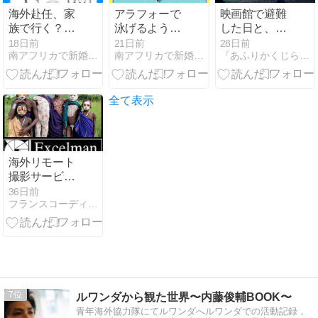
海外赴任、家
アラフォーで
映画館で避難
族で行く？残
泳げるように
した日と、
る？【4】
なった話
「まず逃げ
18日前
21日前
28日前
南アフリカで新婚生活！？
南アフリカで新婚生活！？
『あふりかくじらの自由時間』
【3】
る」という危
機管理
全て表示
海外リモート
撮影サービ
ス：海外ロ
36日前
フランスコーディネーター：パリ：海外ロケ・撮影コーディネート
ケ・リモート
代行撮影ディ
レクター：海
外ロケ・撮影
コーディネー
ター
7
ルワンダから観た世界〜内藤俊輔BOOK〜
青年海外協力隊にてルワンダへルワンダでの活動記録，