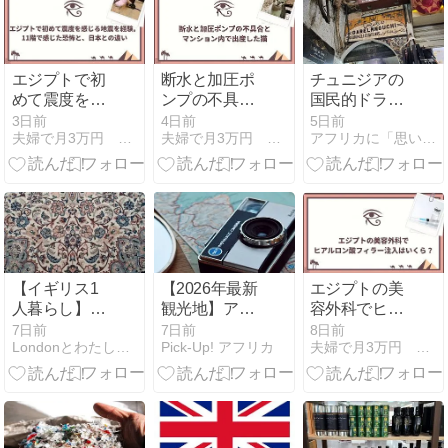
エジプトで初
断水と加圧ポ
チュニジアの
めて震度を感
ンプの不具合
国民的ドラマ
じる地震を経
とマンション
の舞台、旧市
3日前
4日前
5日前
夫婦で月3万円 エジプトでリタイア生活
夫婦で月3万円 エジプトでリタイア生活
アフリカに「思いやり」
験。11階で感
内で出産した
街のカフェ
じた恐怖と、
猫
「Dar el
日本との違い
Mnouchi」
【イギリス1
【2026年最新
エジプトの美
人暮らし】息
観光地】アフ
容外科でヒア
を吹き込むメ
リカおすすめ
ルロン酸フィ
7日前
7日前
8日前
Londonとわたしとアロマ
Pick-Up! アフリカ
夫婦で月3万円 エジプトでリタイア生活
ンテナンス
旅先4選！
ラー注入はい
くら？