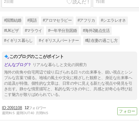
2日前
7日前
#国際結婚
#英語
#アロマセラピー
#アフリカ
#シエラレオネ
#UKビザ
#マラウイ
#一年半分別居婚
#海外2拠点生活
#イギリス暮らし
#イギリス人パートナー
#駐在妻の過ごし方
このブログのここがポイント
リアルな暮らしと文化の洞察力
海外の街角や自宅周辺で繰り広げられる日々の出来事を、鋭い視点とシン
プルな言葉で綴る。地域の風土や文化に根ざした観察と、身近な出来事へ
の追及が特徴。個性的な文章は、日常の中に見える新たな視点や発見を引
き出す。静かな情景描写と、私的な気づきの中に、共感と好奇心を呼び起
こす魅力が散りばめられている。
2091108
12
週間IN:
5
週間OUT:
40
月間IN:
5