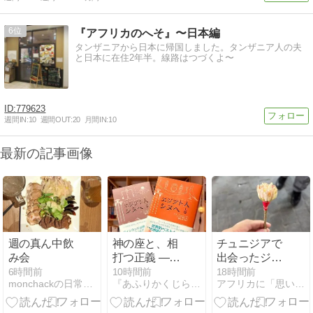
6
『アフリカのへそ』〜日本編
タンザニアから日本に帰国しました。タンザニア人の夫
と日本に在住2年半。線路はつづくよ〜
779623
週間IN:
10
週間OUT:
20
月間IN:
10
最新の記事画像
週の真ん中飲
神の座と、相
チュニジアで
み会
打つ正義 ——
出会ったジャ
『エジプト人
スミンの花束
6時間前
10時間前
18時間前
monchackの日常＠ナイロビ
『あふりかくじらの自由時間』
アフリカに「思いやり」
シヌヘ』
「マシュムー
ム」