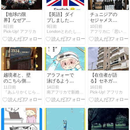
【地球の限
【英語】ダイ
チュニジアの
界】なぜアフ
ブしました！
セジャメス
リカは世界初
offのイメージ
Segermes社の
8日前
9日前
10日前
Pick-Up! アフリカ
Londonとわたしとアロマ
アフリカに「思いやり」
の「プラ禁
オリーブオイ
止」へ？生死
ル
を分ける環境
危機の最前線
越境者と、壁
アラフォーで
【在住者が語
のこちら側に
泳げるように
る】セネガル
いる者のあい
なった話
のお家ってど
11日前
14日前
16日前
『あふりかくじらの自由時間』
南アフリカで新婚生活！？
Pick-Up! アフリカ
だ
【4】
んな感じ？水
――『3934km
道・電気など
国境を越え
のインフラ状
て』
況もご紹介