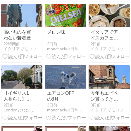
高いものを買
メロン味
イタリアでア
わない若者達
イスカフェラ
テ
2日前
22時間前
2日前
monchackの日常＠ナイロビ
イタリアでモロッコごはん
イタリアでモロッコごはん
【イギリス1
エアコンOFF
今年もエピペ
人暮らし】ダ
の8月
ン貰ってきた
ンスのお誘い
よ。
2日前
2日前
3日前
Londonとわたしとアロマ
monchackの日常＠ナイロビ
イタリアでモロッコごはん