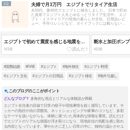
2
夫婦で月3万円 エジプトでリタイア生活
夫50代、妻40代でエジプトに移住しました。 日本で貯め
た資産でエジプト人夫とゆるっとリタイア生活中。 エジ
プト・イスマイリアの現地の暮らしや文化、日用品レビ
ュー、手作りレシピなど、ガイドブックには載らないリ
アルなエジプトを書いています。
エジプトで初めて震度を感じる地震を経験。11階で感じた恐怖と、日本との違い
3日前
4日前
#国際結婚
#FIRE
#エジプト
#海外移住
#エジプト料理
#エジプト文化
#エジプトの日用品
#エジプト移住
#海外引越し
このブログのここがポイント
多角的な視点とリアルな体験談が満載
エジプト在住者の目線で日常の様子や現地事情を鋭く描写しています。サ
ッカーの熱狂や街の雰囲気、ネットショッピングや家事のコツなど、多彩
なテーマを扱いながらも、体験に基づいた具体的な情報を重視。読むだけ
でエジプトのリアルな側面が浮き彫りになり、現地在住の気配を感じ取れ
る内容となっています。華やかさに乏しい日常の中に、独特の温かさやユ