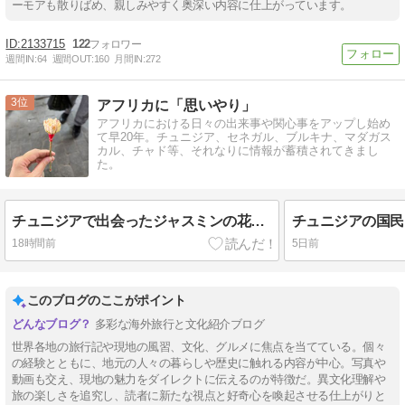
ーモアも散りばめ、親しみやすく奥深い内容に仕上がっています。
2133715
122
週間IN:
64
週間OUT:
160
月間IN:
272
3
アフリカに「思いやり」
アフリカにおける日々の出来事や関心事をアップし始め
て早20年。チュニジア、セネガル、ブルキナ、マダガス
カル、チャド等、それなりに情報が蓄積されてきまし
た。
チュニジアで出会ったジャスミンの花束「マシュムーム」
18時間前
5日前
このブログのここがポイント
多彩な海外旅行と文化紹介ブログ
世界各地の旅行記や現地の風習、文化、グルメに焦点を当てている。個々
の経験とともに、地元の人々の暮らしや歴史に触れる内容が中心。写真や
動画も交え、現地の魅力をダイレクトに伝えるのが特徴だ。異文化理解や
旅の楽しさを追究し、読者に新たな視点と好奇心を喚起させる仕上がりと