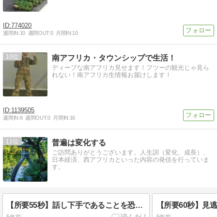
774020
週間IN:
10
週間OUT:
0
月間IN:
10
10
南アフリカ・タウンシップで生活！
ディープな南アフリカ見せます！フツーの観光じゃ見ら
れない！南アフリカ生情報お届けします！
1139505
週間IN:
8
週間OUT:
0
月間IN:
16
11
普遍は変化する
ご訪問ありがとうございます。人生訓（変化、成長）、
日本経済、西アフリカといった内容の発信を行っていま
す。
【所要55秒】話し下手であることを恐れなくていい
【所要60秒】見
5年前
5年前