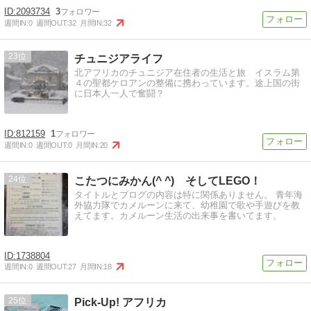
2093734
3
週間IN:
0
週間OUT:
32
月間IN:
32
23
チュニジアライフ
北アフリカのチュニジア在住者の生活と旅 イスラム第
４の聖都ケロアンの整備に携わっています。途上国の街
に日本人一人で奮闘？
812159
1
週間IN:
0
週間OUT:
0
月間IN:
20
24
こたつにみかん(^ ^) そしてLEGO！
タイトルとブログの内容は特に関係ありません。 青年海
外協力隊でカメルーンに来て、幼稚園で歌や手遊びを教
えてます。カメルーン生活の出来事を書いてます。
1738804
週間IN:
0
週間OUT:
27
月間IN:
18
25
Pick-Up! アフリカ