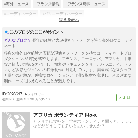
#海外ニュース
#フランス情報
#フランス時事ニュース
#コーディネーター
#パリコーディネーター
続きを表示
#フランスコーディネーター
#海外ロケコーディネート
このブログのここがポイント
長年の経験と大規模ネットワークを誇る海外ロケコーディ
ネート
多数の海外ロケ経験と広範な現地ネットワークを持つコーディネートプロ
ダクションの特徴が際立ちます。フランス、ヨーロッパ、アフリカ、中東
など幅広い地域をカバーし、報道やドキュメンタリー、バラエティ、ドラ
マなど多彩なジャンルの映像制作に対応しています。実績豊富なスタッフ
と長年の経験が、確実なロケーションと円滑な取材を実現し、さまざまな
制作ニーズに応えられることが魅力です。
2093647
4
週間IN:
4
週間OUT:
36
月間IN:
10
16
アフリカ ボランティア f-to-a
アフリカに食料を！学生ボランティアと聞くと、アジア
などがどうしても多いと思いませんか？