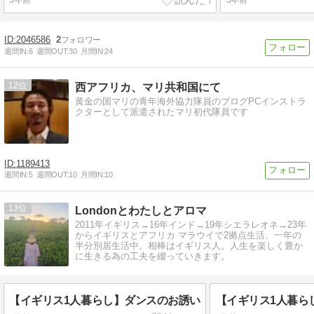
2046586
2
週間IN:
6
週間OUT:
30
月間IN:
24
12
西アフリカ、マリ共和国にて
黄金の国マリの青年海外協力隊員のブログPCインストラ
クターとして派遣されたマリ初代隊員です
1189413
週間IN:
5
週間OUT:
10
月間IN:
10
13
Londonとわたしとアロマ
2011年イギリス→16年インド→19年シエラレオネ→23年
からイギリスとアフリカ マラウイで2拠点生活、一年の
半分別居生活中。相棒はイギリス人。人生を楽しく豊か
に生きる為の工夫を綴っていきます。
【イギリス1人暮らし】ダンスのお誘い