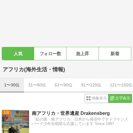
人気
フォロー数
急上昇
新着
アフリカ(海外生活・情報)
1〜30位
31〜60位
61〜90位
91〜120位
121〜150位
画像表示
文字表示
1
南アフリカ・世界遺産 Drakensberg
「虹の国・南アフリカ」日本から発信中ですドラケンス
バーグ少年合唱団も応援しています Since 1997