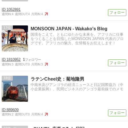
1052891
週間IN:
4
週間OUT:
4
月間IN:
4
17
MONSOON JAPAN - Wakako's Blog
国境をこえて、ともにゆたかな未来を。アフリカに仕事
をつくることを目指したMONSOON JAPAN 代表のブロ
グです。アフリカの魅力、生情報をお伝えします！
1810952
1
週間IN:
3
週間OUT:
0
月間IN:
3
18
ラテンCheel史：菊地隆男
中南米及びアンゴラの経済ニュースと日記国際協力（中
小企業振興）、民間ビジネスのアンゴラ最前線でのメモ
889609
週間IN:
2
週間OUT:
0
月間IN:
4