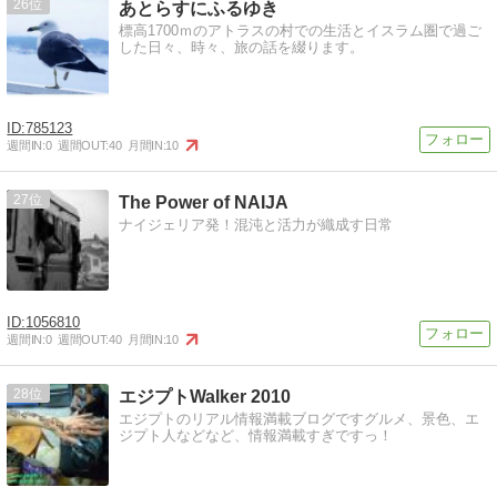
26
あとらすにふるゆき
標高1700ｍのアトラスの村での生活とイスラム圏で過ご
した日々、時々、旅の話を綴ります。
785123
週間IN:
0
週間OUT:
40
月間IN:
10
27
The Power of NAIJA
ナイジェリア発！混沌と活力が織成す日常
1056810
週間IN:
0
週間OUT:
40
月間IN:
10
28
エジプトWalker 2010
エジプトのリアル情報満載ブログですグルメ、景色、エ
ジプト人などなど、情報満載すぎですっ！