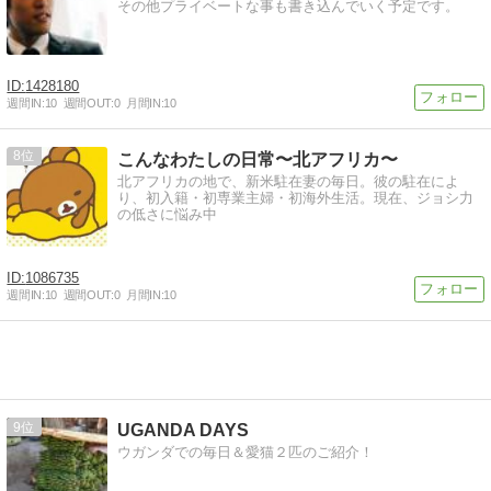
その他プライベートな事も書き込んでいく予定です。
1428180
週間IN:
10
週間OUT:
0
月間IN:
10
8
こんなわたしの日常〜北アフリカ〜
北アフリカの地で、新米駐在妻の毎日。彼の駐在によ
り、初入籍・初専業主婦・初海外生活。現在、ジョシ力
の低さに悩み中
1086735
週間IN:
10
週間OUT:
0
月間IN:
10
9
UGANDA DAYS
ウガンダでの毎日＆愛猫２匹のご紹介！