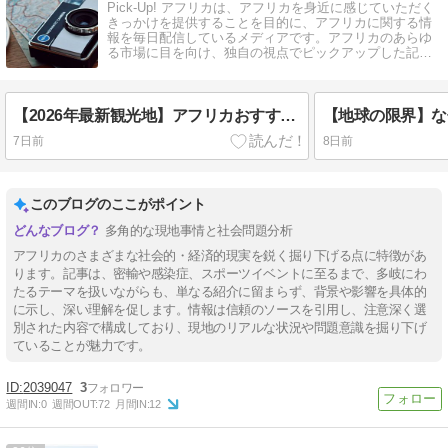
Pick-Up! アフリカは、アフリカを身近に感じていただく
きっかけを提供することを目的に、アフリカに関する情
報を毎日配信しているメディアです。アフリカのあらゆ
る市場に目を向け、独自の視点でピックアップした記事
や、コラムを掲載しています。
【2026年最新観光地】アフリカおすすめ旅先4選！
7日前
8日前
このブログのここがポイント
多角的な現地事情と社会問題分析
アフリカのさまざまな社会的・経済的現実を鋭く掘り下げる点に特徴があ
ります。記事は、密輸や感染症、スポーツイベントに至るまで、多岐にわ
たるテーマを扱いながらも、単なる紹介に留まらず、背景や影響を具体的
に示し、深い理解を促します。情報は信頼のソースを引用し、注意深く選
別された内容で構成しており、現地のリアルな状況や問題意識を掘り下げ
ていることが魅力です。
2039047
3
週間IN:
0
週間OUT:
72
月間IN:
12