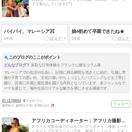
アで暮らしています(^^)
バイバイ、マレーシア⌘
娘⁂初めて卒業できたね★
3年前
3年前
このブログのここがポイント
多彩な日常体験をフランクに綴るコラム集
マレーシアでの生活や出会い、記憶に残る瞬間を気さくに紹介。引越し準
備や子育ての思い出、文化の違いやちょっとしたハプニングなどを丁寧に
綴り、読者に共感と親近感を届ける内容となっています。多ジャンルなテ
ーマを通じて、海外生活のリアルな魅力を感じさせる構成です。
1178844
6
週間IN:
0
週間OUT:
20
月間IN:
110
22
アフリカコーディネーター：アフリカ撮影コーディネーター
アフリカ大陸全域でのロケコーディネート，撮影コーデ
ィネートプロダクションです。報道 / ニュース、 ドキュ