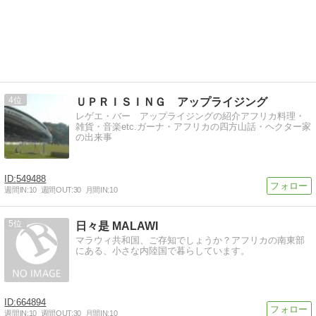
4
ＵＰＲＩＳＩＮＧ アップライジング
レゲエ・バー アップライジングの紹介アフリカ料理・
雑貨・音楽etc.ガーナ・アフリカの四方山話・ヘクター家
の出来事
549488
週間IN:
10
週間OUT:
30
月間IN:
10
5
日々是 MALAWI
マラウィ共和国、ご存知でしょうか？アフリカの南東部
にある、小さな内陸国で暮らしています。
664894
週間IN:
10
週間OUT:
30
月間IN:
10