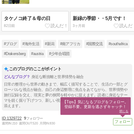
タケノコ終了＆母の日
新緑の季節・・5月です！
82日前
3ヶ月前
#ブログ
#海外生活
#新潟
#南アフリカ
#国際交流
#southafrica
#Drakensberg
#austria
#少年合唱団
このブログのここがポイント
身近な断捨離と世界情勢を融合
日常の整理から世界の動きまで、幅広く描写することで、生活の一部とグ
ローバルな視点が融合。自己の身辺整理に焦点をあてながら、世界情勢や
旅行記録を交え、現実と夢の狭間を軽やかに捉えます。読者に身近なテー
マを鋭く掘り下げつつ、新しい視座を提案する文章構成で、生活に彩りを
【Tips】気になるブログをフォロー。

添えます。
登録不要。更新を逃さずキャッチ！
閉じる
1329722
9
週間IN:
210
週間OUT:
520
月間IN:
830