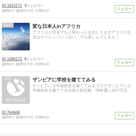
1013171
3
週間IN:
0
週間OUT:
20
月間IN:
10
29
変な日本人inアフリカ
アフリカど田舎でちと変わった生活してますアフリカ生
活はチャレンジいっぱい。でも楽しんでしまえ！
1090172
4
週間IN:
0
週間OUT:
20
月間IN:
10
30
ザンビアに学校を建ててみる
ザンビアに小学校校舎を建ててみるブログザンビアに小
学校校舎を建ててみる個人的活動。09年夏に決行予定。
764669
週間IN:
0
週間OUT:
20
月間IN:
10