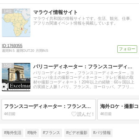
14
マラウイ情報サイト
マラウイ共和国の情報サイトです。生活、観光、仕事、
アフリカ関連イベント情報を掲載しています。
1769355
週間IN:
5
週間OUT:
20
月間IN:
5
15
パリコーディネーター：フランスコーディネーター：海外ロケ
パリコーディネーター，フランスコーディネーター，ヨ
ーロッパ全土の撮影コーディネーター : テレビ番組の取
材や撮影コーディネート！20年以上の経験 : 60ヶ国以上
の実績と人脈 ! パリ、フランス、ヨーロッパ、アフリカ
大陸全域
フランスコーディネーター：フランス撮影コーディネーター：パリ：ヨーロッパ：アフリカ：海外TV取材コーディネート：海外ロケ・撮影コーディネーター
46日前
46日前
#海外生活
#海外
#フランス
#ビデオ撮影
#パリ情報