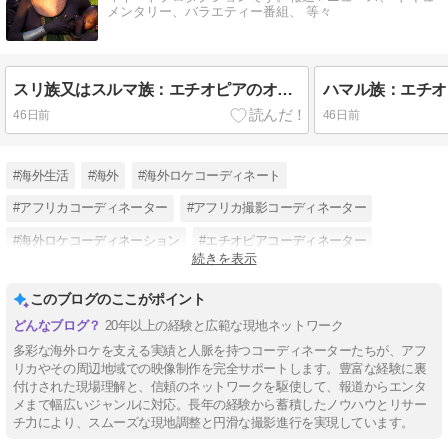
メンタリー、バラエティー番組、 等々
スリ族又はスルマ族：エチオピアのオモ川渓谷のスリ族：エチオピアの裸族：エチオピアの少数民族：アフリカの部族
46日前
46日前
#海外生活
#海外
#海外ロケコーディネート
#アフリカコーディネーター
#アフリカ撮影コーディネーター
#海外ロケコーディネーション
#エチオピアコーディネーター
続きを表示
#セネガルコーディネーター
#モロッココーディネーター
#スリ族
このブログのここがポイント
#部族
20年以上の経験と広範な現地ネットワーク
多彩な海外ロケを支える実績と人脈を持つコーディネーターたちが、アフ
リカやその周辺地域での映像制作を完全サポートします。豊富な経験に裏
付けされた現場理解と、信頼のネットワークを駆使して、報道からエンタ
メまで幅広いジャンルに対応。長年の経験から蓄積したノウハウとリサー
チ力により、スムーズな現地調整と円滑な撮影進行を実現しています。