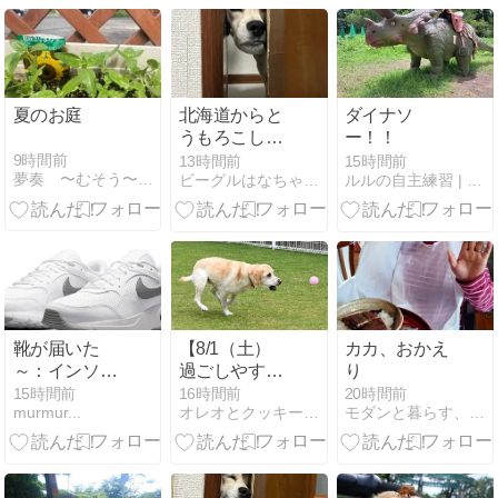
夏のお庭
北海道からと
ダイナソ
うもろこしが
ー！！
届きました
9時間前
13時間前
15時間前
夢奏 〜むそう〜 日々つれづれ
ビーグルはなちゃんと５０代夫婦の平凡な生活
ルルの自主練習 | ビーグル☆ルルの気ままな日々♪
靴が届いた
【8/1（土）
カカ、おかえ
～：インソー
過ごしやすい
り
ル(5)
曇天だったの
15時間前
16時間前
20時間前
murmur...
オレオとクッキーの成長写真日記
モダンと暮らす、カカと生きる
でドッグラン
で遊びました
Vol.5 ～デジイ
チ後編～】