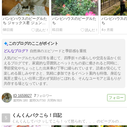
バンビハウスのビーグルた
バンビハウスのビーグルた
バンビハウス
ち ジャックス君 ジュンち
ち
ち
ゃん
68日前
81日前
4ヶ月前
このブログのここがポイント
自然体のエピソードと季節感を重視
人気のビーグルたちの日常を通じて、四季折々の暮らしや交流を温かく伝
えるブログです。家庭的な雰囲気とペットたちの姿に癒されると同時に、
季節変化やちょっとした出来事が丁寧に綴られています。読者が安心して
楽しめる親しみやすさと、気軽に参加できるイベント案内も特徴。身近な
風景と愛らしい仕草に思わず笑顔がこぼれる、そんなユーモアと温もりが
共存する場となっています。
1659927
7
週間IN:
180
週間OUT:
50
月間IN:
910
くんくんパクこら！日記
5
くんくんしてパクッしてこら！って怒られて、、、のビーグルのびーちゃんの成長日記です。