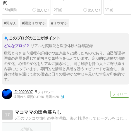
(5)
15時間前
2日前
3日前
#乳がん
#関節リウマチ
#リウマチ
このブログのここがポイント
リアルな闘病記と医療体験の詳細記録
病気と向き合う過程を詳細かつ生き生きと綴ったものであり、自己管理や
医療の進展を通じて前向きな気持ちを伝えています。定期的な診療や治療
の変化、心情の変化をリアルに描き出し、同じ経験を持つ人々に寄り添う
内容になっています。専門的な情報と共感を誘うエピソードが融合し、自
身の体験を通じて命の価値と日々の穏やかな幸せを見いだす姿が印象的で
す。
2020307
5
週間IN:
5
週間OUT:
66
月間IN:
28
マコママの田舎暮らし
17
6匹のワンコや旅行の事等満載。海と料理そしてビーグルをはじめ、ジャックとダックス大好きブログ