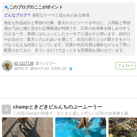
このブログのここがポイント
多彩なテーマと温かみのある表現
身近な作品紹介と季節の行事、愛犬のエピソードを中心に、人間味と季節
感を巧みに織り交ぜた記事構成が特徴です。日常の出来事を親しみやすく
伝える一方、筆致にはちょっとしたユーモアと温かさが漂います。絵付け
やお出かけ、愛犬とのふれあいを通じて、生活の彩りと心の豊かさをさり
げなく伝える内容となっています。写真や作品写真は素朴ながらも丁寧に
配置されており、見ているだけでほっとする雰囲気を漂わせています。
1117138
2
週間IN:
25
週間OUT:
105
月間IN:
135
champときどきビルんちのぶーふーうー
9
二代目champの登場で、またまた楽しく忙しい日常の出来事を書いてます。お空組のビルもこっそり登場しちゃいます。