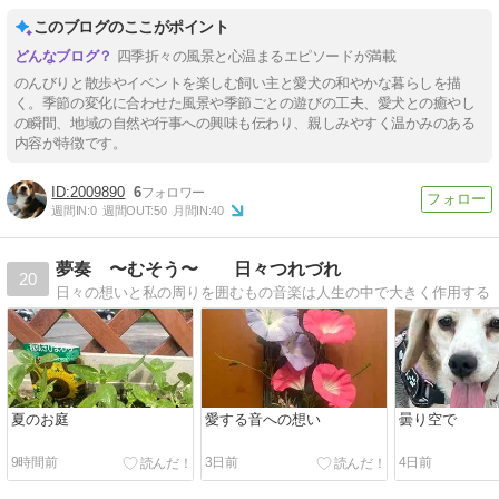
このブログのここがポイント
四季折々の風景と心温まるエピソードが満載
のんびりと散歩やイベントを楽しむ飼い主と愛犬の和やかな暮らしを描
く。季節の変化に合わせた風景や季節ごとの遊びの工夫、愛犬との癒やし
の瞬間、地域の自然や行事への興味も伝わり、親しみやすく温かみのある
内容が特徴です。
2009890
6
週間IN:
0
週間OUT:
50
月間IN:
40
夢奏 〜むそう〜 日々つれづれ
20
日々の想いと私の周りを囲むもの音楽は人生の中で大きく作用する
夏のお庭
愛する音への想い
曇り空で
9時間前
3日前
4日前