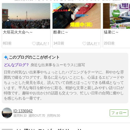
大垣花火大会へ～
酷暑に～
猛暑に～
8日前
14日前
23日前
このブログのここがポイント
身近な出来事をユーモラスに描写
日常の何気ない出来事やちょっとしたハプニングをテーマに、和やかな雰
囲気で綴るブログです。取るに足らないことにも、心温まるエピソードや
ちょっとした発見を添え、読んでいて自然とほっこりできる構成となって
います。平凡な毎日を鮮やかに彩る、軽妙な文章と親しみやすい語り口が
特徴です。趣味やお出かけの話題も交えつつ、忙しい日常の合間に癒やし
を感じられる一冊です。
1336942
週間IN:
10
週間OUT:
70
月間IN:
30