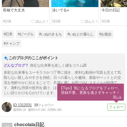
長袖で大丈夫
泳いでる✊
今日の日記
4日前
5日前
5日前
#日常
#ビーグル
#いぬのきもち
#いぬとの暮らし
#お散歩
#チャンプ
このブログのここがポイント
身近な出来事を楽しく綴るコラム調
多彩な出来事をユーモラスかつ丁寧に描き、便利な動画や写真も交えて気
取らない親しみやすさを持続。日々の暮らしや趣味、家族やペットとの交
流を色鮮やかに伝えることで、共感と癒しを呼び込むスタイルが特徴で
す。過剰な誇張や批判を避け、ほのぼのとした雰囲気とともに読者への優
【Tips】気になるブログをフォロー。

登録不要。更新を逃さずキャッチ！
しい語りかけを心がけています。
閉じる
1312031
10
週間IN:
20
週間OUT:
230
月間IN:
280
chocolala日記