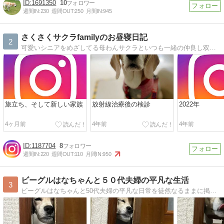
1691350
10
週間IN:
230
週間OUT:
250
月間IN:
945
さくさくサクラfamilyのお昼寝日記
2
可愛いシニアをめざしてる母わんサクラといつも一緒の仲良し双子姉妹アイナ・ヒメナを見てくださいね。ドッグダンス・ドッグスポーツも楽しんでます。
旅立ち、そして新しい家族
放射線治療後の検診
2022年
4ヶ月前
4年前
4年前
1187704
8
週間IN:
220
週間OUT:
110
月間IN:
950
ビーグルはなちゃんと５０代夫婦の平凡な生活
3
ビーグルはなちゃんと50代夫婦の平凡な日常を徒然なるままに掲載していこうと思います。ちょっと覗いていただければうれしいです。