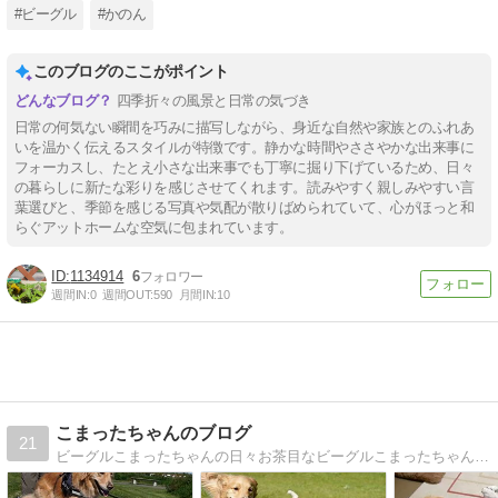
#ビーグル
#かのん
このブログのここがポイント
四季折々の風景と日常の気づき
日常の何気ない瞬間を巧みに描写しながら、身近な自然や家族とのふれあ
いを温かく伝えるスタイルが特徴です。静かな時間やささやかな出来事に
フォーカスし、たとえ小さな出来事でも丁寧に掘り下げているため、日々
の暮らしに新たな彩りを感じさせてくれます。読みやすく親しみやすい言
葉選びと、季節を感じる写真や気配が散りばめられていて、心がほっと和
らぐアットホームな空気に包まれています。
1134914
6
週間IN:
0
週間OUT:
590
月間IN:
10
こまったちゃんのブログ
21
ビーグルこまったちゃんの日々お茶目なビーグルこまったちゃんと、おっとりゴールデンの毎日に遊びに来てね。