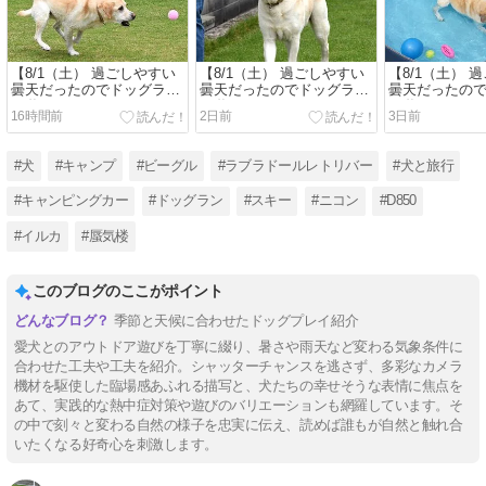
【8/1（土） 過ごしやすい
【8/1（土） 過ごしやすい
【8/1（土） 
曇天だったのでドッグラン
曇天だったのでドッグラン
曇天だったの
で遊びました Vol.5 ～デジ
で遊びました Vol.4 ～デジ
で遊びました Vo
16時間前
2日前
3日前
イチ後編～】
イチ前編～】
デジ後編～】
#犬
#キャンプ
#ビーグル
#ラブラドールレトリバー
#犬と旅行
#キャンピングカー
#ドッグラン
#スキー
#ニコン
#D850
#イルカ
#蜃気楼
このブログのここがポイント
季節と天候に合わせたドッグプレイ紹介
愛犬とのアウトドア遊びを丁寧に綴り、暑さや雨天など変わる気象条件に
合わせた工夫や工夫を紹介。シャッターチャンスを逃さず、多彩なカメラ
機材を駆使した臨場感あふれる描写と、犬たちの幸せそうな表情に焦点を
あて、実践的な熱中症対策や遊びのバリエーションも網羅しています。そ
の中で刻々と変わる自然の様子を忠実に伝え、読めば誰もが自然と触れ合
いたくなる好奇心を刺激します。