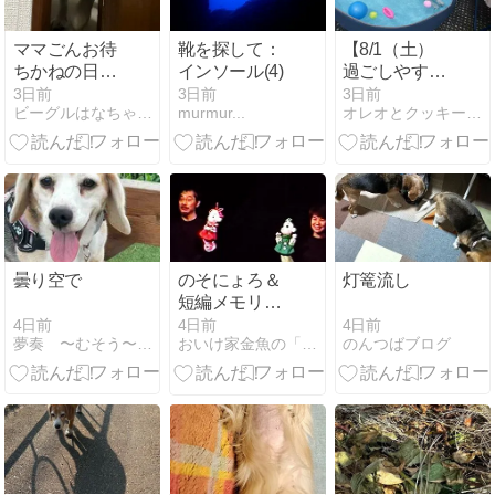
ママごんお待
靴を探して：
【8/1（土）
ちかねの日傘
インソール(4)
過ごしやすい
が届きました
曇天だったの
3日前
3日前
3日前
ビーグルはなちゃんと５０代夫婦の平凡な生活
murmur...
オレオとクッキーの成長写真日記
でドッグラン
で遊びました
Vol.3 ～コンデ
ジ後編～】
曇り空で
のそにょろ＆
灯篭流し
短編メモリ－
（その2）
4日前
4日前
4日前
夢奏 〜むそう〜 日々つれづれ
のんつばブログ
おいけ家金魚の「お気楽メモ」