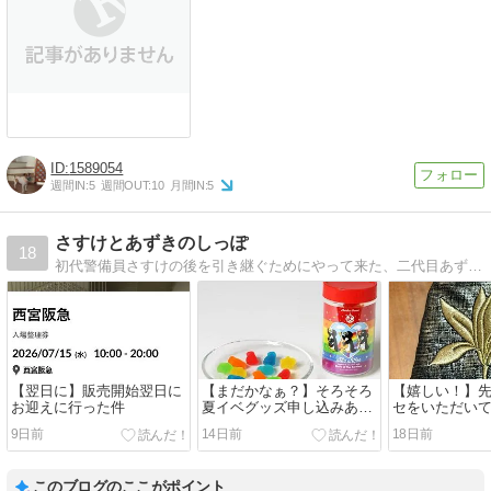
1589054
週間IN:
5
週間OUT:
10
月間IN:
5
さすけとあずきのしっぽ
18
初代警備員さすけの後を引き継ぐためにやって来た、二代目あずきの事など色々書いてます。
【翌日に】販売開始翌日に
【まだかなぁ？】そろそろ
【嬉しい！】
お迎えに行った件
夏イベグッズ申し込みある
セをいただい
はずなんやけど
け取るだけが
9日前
14日前
18日前
このブログのここがポイント