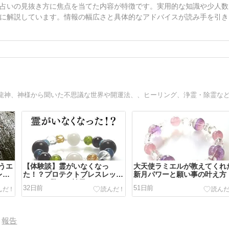
占いの見抜き方に焦点を当てた内容が特徴です。実用的な知識や少人数
に解説しています。情報の幅広さと具体的なアドバイスが読み手を引き
うエ
【体験談】霊がいなくなっ
大天使ラミエルが教えてくれ
レス
た！？プロテクトブレスレット
新月パワーと願い事の叶え方
No.44の驚きの効果とは
32日前
51日前
報告