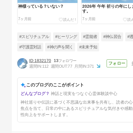
神様っている？いない？
2026年 午年 祈りの年にし
す。
7ヶ月前
7ヶ月前
#スピリチュアル
#ヒーリング
#霊能者
#神仏習合
#
#守護霊対話
#神の声を聞く
#未来予知
1832170
13
白蛇の神様がやってきた
週間IN:
112
週間OUT:
77
月間IN:
371
1年前
このブログのここがポイント
神話と現実をつなぐ心霊体験談中心
神社巡りや伝説に基づく不思議な出来事を共有し、読者の心
焦点を当て、日常の中にあるスピリチュアルな気付きや感動
性向上をサポートします。