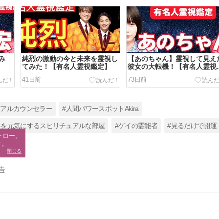
み
純烈の激動の今と未来を霊視し
【あのちゃん】霊視して見え
てみた！【有名人霊視鑑定】
彼女の大転機！【有名人霊視
定】
41日前
73日前
ュアルカウンセラー
#人間パワースポットAkira
の世界を元気にするスピリチュアルな部屋
#ゲイの霊能者
#見るだけで開運
ロー。

す。
閉じる
告