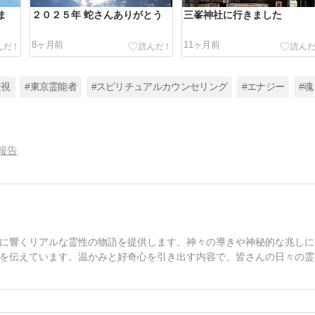
ま
２０２５年 蛇さんありがとう
三峯神社に行きました
8ヶ月前
11ヶ月前
透視
#東京霊能者
#スピリチュアルカウンセリング
#エナジー
#魂
報告
に響くリアルな霊性の物語を提供します。神々の導きや神秘的な兆しに
を伝えています。温かみと好奇心を引き出す内容で、皆さんの日々の霊