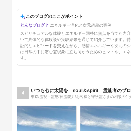
このブログのここがポイント
天使が教えてくれたパワースト
エネルギー浄化と次元超越の実例
ーンブレスレットの正しい浄化
方法と効果
62日前
スピリチュアルな体験とエネルギー調整に焦点を当てた内容
いて具体的な体験談や実験結果を通じて紹介しています。特
証的なエピソードを交えながら、感情エネルギーや次元のシ
は日常の中に潜む霊現象に立ち向かうためのヒントや、エネ
す。
いつも心に太陽を soul＆spirit 霊能者のブ
4