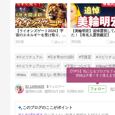
【ライオンズゲート2026】宇
【美輪明宏】追悼霊視して
宙のエネルギーを受け取り、人
た！【有名人霊視鑑定】
生を好転させる3つの開運行動
4日前
35日前
#スピリチュアル
#引き寄せの法則
#守護霊
#スピリチ
#スピリチュアルヒーリング
#宇宙とつながる
#Akira
【TIPS】気になるブログをフォ
#Akira
#目に見えない世界の仕組み
登録は不要！すぐ使えま
【40代以降必見】知らないと
損をしてしまう驚きの事実！
1490409
3
【目に見えない世界の仕組み】
報
84日前
週間IN:
200
週間OUT:
180
月間IN:
930
このブログのここがポイント