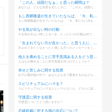
「この人、頑固だなぁ」と思った瞬間は？
あなたは、どんな光景を見たときに、「この人、頑固だなぁ」と思いますか？
もし西郷隆盛が生きていたならば、「今、私たちに何を伝えたいこと」は何だと思いますか？
もし西郷隆盛が生きていたならば、「今、私たちに何を伝えたいこと」は何だと思いますか？投票してください。
やる気が出ない時の行動
やる気が出ない時にとるべき、たった1つの行動は何でしょうか？
「生まれてない方が良かった」と思う人に、あなたが言いたいことは？
生まれてきたくなかったと感じる方へのメッセージをください。
他人を褒めることに苦手意識ある人をどう思いますか？
人はなぜ褒めることに苦手意識を持つのでしょうか？
幸せと苦しみに関する投票
以下の選択肢の中で、あなたが人生で重視するのはどちらでしょうか？
東京/霊視・霊感/神霊能力/お客様と守護霊さまの相談の仲介します。癒し、導き、救いの使命。光も風も天の声も味方につけて全てはあなたのために
スピリチュアルにハマる？
スピリチュアルにハマる人とハマらない人、どちらに該当しますか？
守護霊に関する投票
守護霊についてどう思いますか？
石破総裁に対する猫の反応について