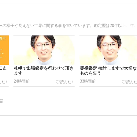
どこにでもいる霊能者の日常や考え、パワースポットツアーの様子や見えない世界に関する事を書いています。鑑定歴は20年以上、年間数百人以上行っており「良いことも悪い
十二支
札幌で出張鑑定を行わせて頂き
霊視鑑定 検討しますで大切な
ます
ものを失う
24時間前
33時間前
告