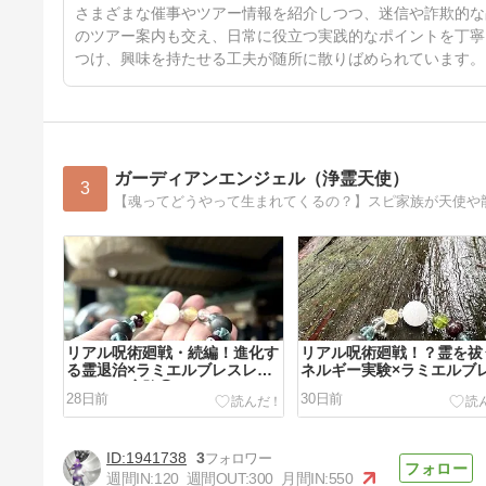
2日前
さまざまな催事やツアー情報を紹介しつつ、迷信や詐欺的な
のツアー案内も交え、日常に役立つ実践的なポイントを丁寧
つけ、興味を持たせる工夫が随所に散りばめられています。
ガーディアンエンジェル（浄霊天使）
3
リアル呪術廻戦・続編！進化す
リアル呪術廻戦！？霊を祓
る霊退治×ラミエルブレスレッ
ネルギー実験×ラミエルブ
トNo.44 実験②
レットNo.44
28日前
30日前
1941738
3
週間IN:
120
週間OUT:
300
月間IN:
550