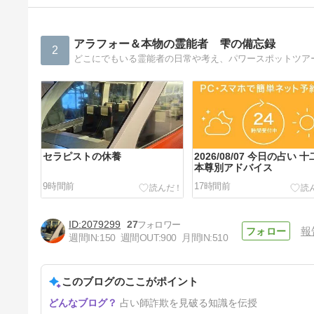
アラフォー＆本物の霊能者 雫の備忘録
2
セラピストの休養
2026/08/07 今日の占い 
本尊別アドバイス
9時間前
17時間前
2079299
27
報
週間IN:
150
週間OUT:
900
月間IN:
510
このブログのここがポイント
2026/08/06 今日の占い 十二支
占い師詐欺を見破る知識を伝授
本尊別アドバイス