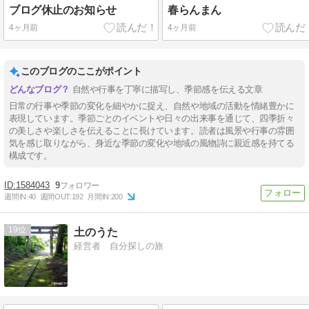
ブログ休止のお知らせ
春らんまん
4ヶ月前
4ヶ月前
このブログのここがポイント
自然や行事を丁寧に描写し、季節感を伝える文章
日常の行事や季節の変化を細やかに捉え、自然や地域の活動を情緒豊かに
表現しています。季節ごとのイベントや日々の出来事を通じて、四季折々
の美しさや楽しさを伝えることに長けています。読者は風景や行事の雰囲
気を感じ取りながら、身近な季節の変化や地域の風物詩に親近感を持てる
構成です。
1584043
9
週間IN:
40
週間OUT:
192
月間IN:
200
19
土のうた
経営者 自分探しの旅