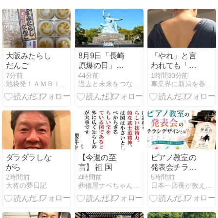
大阪みたらし
8月9日「長崎
「やれ」と言
だんご
原爆の日」に
われても「や
寄せて｜パー
れない」のが
7分前
44分前
1時間30分前
池袋発！ＡＭＢＩＴＩＯＵＳ社長日記
過去と未来をつなぐ 私の存在目的
車業界に新風を巻き起こす異端児のブログ
ル判事が書い
人間
た碑文
ダラダラしな
【今週の至
ピアノ教室の
がら
言】 祖 国
発表会チラシ
デザイン完全
2時間前
4時間前
5時間前
大将の夢日記
葬儀屋ナベちゃんの徒然草
日本一店長が教える「売上アップの方法」【アイシープマガジン】
ガイド｜伝わ
る構成と作り
方