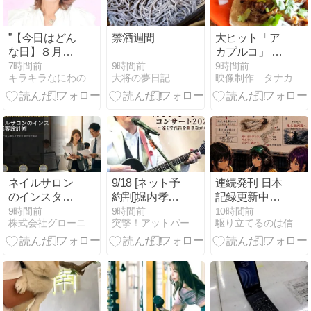
”【今日はどん
禁酒週間
大ヒット「ア
な日】８月９
カプルコ」 タ
日”
コスが売れま
9時間前
7時間前
9時間前
大将の夢日記
キラキラなにわのスピリチュアル・ママ
映像制作 タナカンパニー
くる店
ネイルサロン
9/18 [ネット予
連続発刊 日本
のインスタ集
約割]堀内孝雄
記録更新中
客は、フォロ
コンサート鑑
【重機娘Ⓡ】
9時間前
9時間前
10時間前
株式会社グローニティ | webの自動集客からセールスまで
突撃！アットパーティー店舗訪問ブログ〜
駆り立てるのは信念と情熱そして自分の正義
ワー数より先
賞＆歴史と建
BREAKERMAKOT
に設計すべき
築をめぐる横
第55巻 照合編
ものがある
浜三塔見学バ
根之堅洲国へ
スツアー