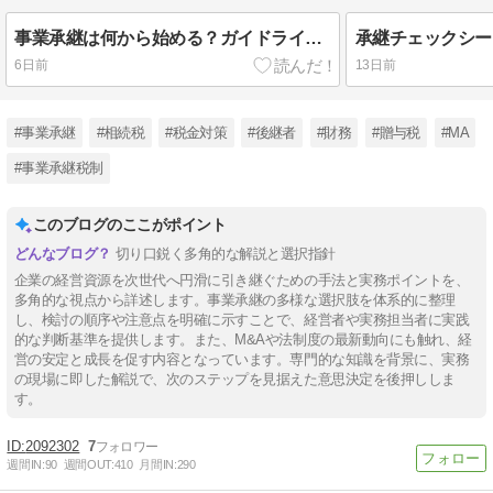
事業承継は何から始める？ガイドラインの5ステップで解説
6日前
13日前
#事業承継
#相続税
#税金対策
#後継者
#財務
#贈与税
#МA
#事業承継税制
このブログのここがポイント
切り口鋭く多角的な解説と選択指針
企業の経営資源を次世代へ円滑に引き継ぐための手法と実務ポイントを、
多角的な視点から詳述します。事業承継の多様な選択肢を体系的に整理
し、検討の順序や注意点を明確に示すことで、経営者や実務担当者に実践
的な判断基準を提供します。また、M&Aや法制度の最新動向にも触れ、経
営の安定と成長を促す内容となっています。専門的な知識を背景に、実務
の現場に即した解説で、次のステップを見据えた意思決定を後押ししま
す。
2092302
7
週間IN:
90
週間OUT:
410
月間IN:
290