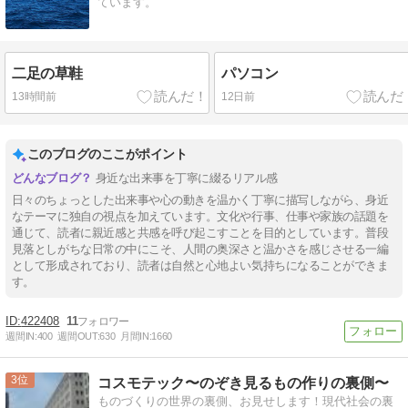
ています。
二足の草鞋
パソコン
13時間前
12日前
このブログのここがポイント
身近な出来事を丁寧に綴るリアル感
日々のちょっとした出来事や心の動きを温かく丁寧に描写しながら、身近
なテーマに独自の視点を加えています。文化や行事、仕事や家族の話題を
通じて、読者に親近感と共感を呼び起こすことを目的としています。普段
見落としがちな日常の中にこそ、人間の奥深さと温かさを感じさせる一編
として形成されており、読者は自然と心地よい気持ちになることができま
す。
422408
11
週間IN:
400
週間OUT:
630
月間IN:
1660
3
コスモテック〜のぞき見るもの作りの裏側〜
ものづくりの世界の裏側、お見せします！現代社会の裏