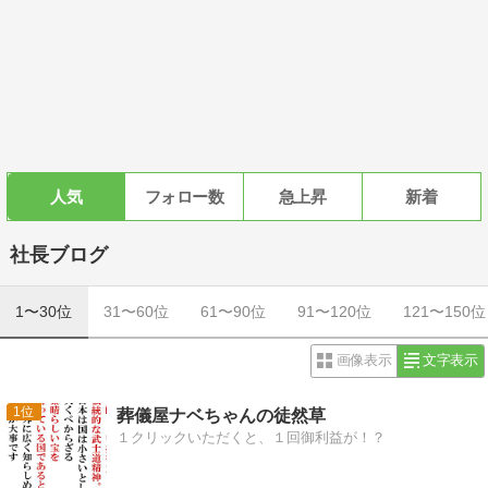
人気
フォロー数
急上昇
新着
社長ブログ
1〜30位
31〜60位
61〜90位
91〜120位
121〜150位
画像表示
文字表示
1
葬儀屋ナベちゃんの徒然草
１クリックいただくと、１回御利益が！？