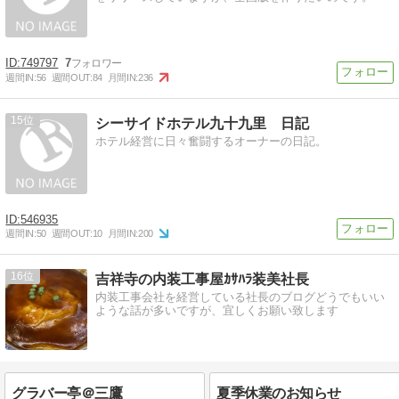
749797
7
週間IN:
56
週間OUT:
84
月間IN:
236
15
シーサイドホテル九十九里 日記
ホテル経営に日々奮闘するオーナーの日記。
546935
週間IN:
50
週間OUT:
10
月間IN:
200
16
吉祥寺の内装工事屋ｶｻﾊﾗ装美社長
内装工事会社を経営している社長のブログどうでもいい
ような話が多いですが、宜しくお願い致します
グラバー亭＠三鷹
夏季休業のお知らせ