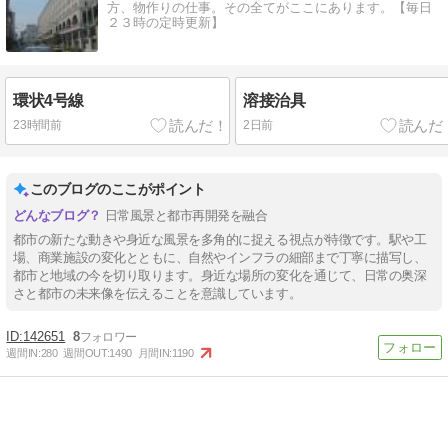
方、物作りの仕事。その全てがここにあります。【毎日
２３時の定時更新】
環状4号線
溶接治具
23時間前
2日前
このブログのここがポイント
日常風景と都市再開発を融合
都市の新たな動きや身近な風景を多角的に捉える視点が特徴です。駅や工
場、商業施設の変化とともに、自然やインフラの細部まで丁寧に描写し、
都市と地域の今を切り取ります。身近な場所の変化を通じて、日常の奥深
さと都市の未来像を伝えることを意識しています。
142651
8
週間IN:
280
週間OUT:
1490
月間IN:
1190