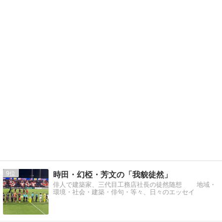
9
時田・幻椏・芳文の「我貌徒然」
俳人で建築家、三代目工務店社長の徒然随想 地域・
環境・社会・建築・俳句・等々、日々のエッセイ