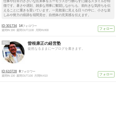
仕事や日常のささいな出来事をユーモラスかつ飾らずに綴るスタイルが特
徴です。暑さや遅刻、雑多な用事に奮闘しながらも、前向きな気持ちを伝
えることに重きを置いています。一見散漫に見える日々の中に、小さな楽
しみや努力の痕跡を垣間見せ、自然体の充実感を伝えます。
301734
14
週間IN:
190
週間OUT:
1100
月間IN:
800
8
曽根康正の経営塾
徒然なるままに〜ブログを書きます。
610728
8
週間IN:
130
週間OUT:
100
月間IN:
410