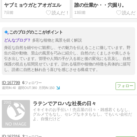
ヤブミョウガとアオガエル
誰の仕業か・・穴掘り。
7日前
13日前
このブログのここがポイント
多彩な植物と風景を鋭く解説
身近な自然を細やかに観察し、その魅力を伝えることに徹しています。野
生の花や動物、里山の風景を巧みに紹介し、自然のたくましさや美しさを
引き出しています。管理や人間の手が入る前と後の変化にも言及し、自然
保護の視点も垣間見せています。訪れる場所や植物の特徴を具体的に描写
し、読者に自然と触れ合う喜びを感じさせる構成です。
167799
6
週間IN:
40
週間OUT:
380
月間IN:
150
20
ラテンでアロハな社長の日々
イキイキのお手伝い！売店屋の日々・雑感若くもなし、
グルメでもなし、セレブなネタもなし。でもいい会社だ
よ、自慢だけど
162316
2