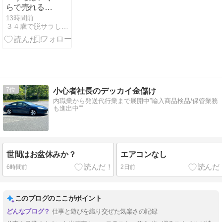
らで売れるの
か」中小企業
13時間前
３４歳で脱サラした早乙女流夜のオフィシャルブログ
M&Aの企業価
値はどう決ま
るのか
7
小心者社長のデッカイ金儲け
内職業から発送代行業まで展開中”輸入商品検品/保管業務
も進出中””
世間はお盆休みか？
エアコンなし
6時間前
2日前
このブログのここがポイント
仕事と遊びを織り交ぜた気楽さの記録