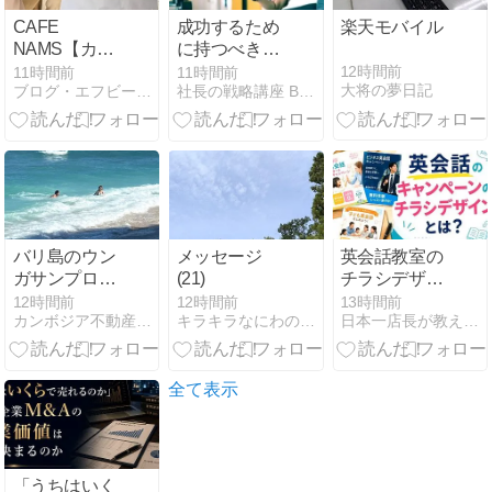
CAFE
成功するため
楽天モバイル
NAMS【カフ
に持つべき考
ェナムズ】北
え方
12時間前
11時間前
11時間前
大将の夢日記
ブログ・エフビーエックス
社長の戦略講座 BLOG ＜IT'S STRATEGIC＞
加賀屋本店：
店内１Fとテ
ラス席ワンコ
OK
バリ島のウン
メッセージ
英会話教室の
ガサンプロジ
(21)
チラシデザイ
ェクト等
ン完全ガイド
12時間前
12時間前
13時間前
カンボジア不動産タイ不動産は湘南小太郎のひとり言
キラキラなにわのスピリチュアル・ママ
日本一店長が教える「売上アップの方法」【アイシープマガジン】
｜キャンペー
ン集客の成功
法
全て表示
「うちはいく