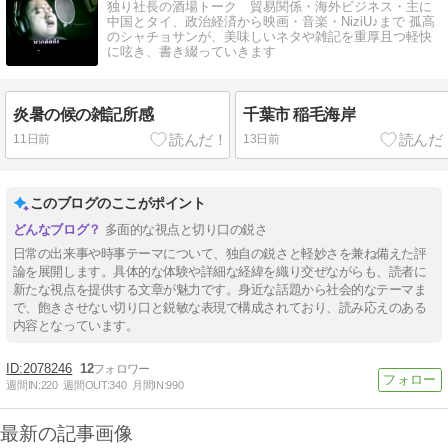
独り社長の酒場トーク 貿易関係・海外ビジネス・主に
中国とタイ、政治経済から映画・音楽・NiziU♪まで 孤高
のシャチョサンが、美味しいネタや雑記を重厚且つ軽快
に呟き、書き綴っていきます
炎暑の候の雑記所感
千葉市 稲毛海岸
11日前
13日前
このブログのここがポイント
多面的な視点と切り口の鋭さ
日常の出来事や時事テーマについて、独自の鋭さと軽妙さを兼ね備えた評
論を展開します。具体的な体験や詳細な経緯を織り交ぜながらも、読者に
新たな視点を提供する文章が魅力です。身近な話題から社会的なテーマま
で、飽きさせない切り口と鋭敏な表現で構成されており、読み応えのある
内容となっています。
2078246
12
週間IN:
220
週間OUT:
340
月間IN:
990
最新の記事画像