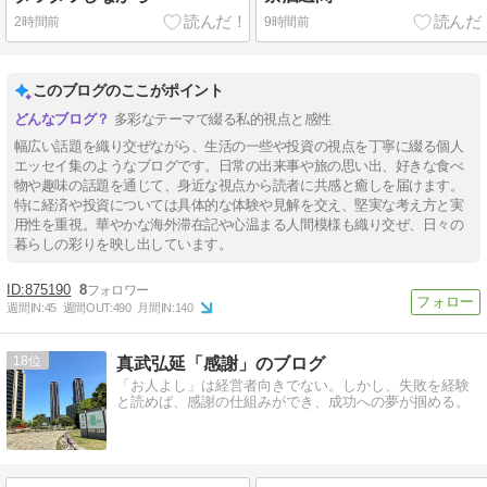
2時間前
9時間前
このブログのここがポイント
多彩なテーマで綴る私的視点と感性
幅広い話題を織り交ぜながら、生活の一些や投資の視点を丁寧に綴る個人
エッセイ集のようなブログです。日常の出来事や旅の思い出、好きな食べ
物や趣味の話題を通じて、身近な視点から読者に共感と癒しを届けます。
特に経済や投資については具体的な体験や見解を交え、堅実な考え方と実
用性を重視。華やかな海外滞在記や心温まる人間模様も織り交ぜ、日々の
暮らしの彩りを映し出しています。
875190
8
週間IN:
45
週間OUT:
490
月間IN:
140
18
真武弘延「感謝」のブログ
「お人よし」は経営者向きでない。しかし、失敗を経験
と読めば、感謝の仕組みができ、成功への夢が掴める。