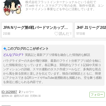
株式会社フラットインターナショナルという会社で
IT,web サイト,スマホアプリ等の企画、制作や貿易、エン
ターテイメント事業などを中心に活動しています。
JPA Nリーグ第4戦 バードマンカップ獅子吼Task1（QRコードなど）
2日前
57日前
このブログのここがポイント
実践記と最新アプリ情報を融合した情熱的な解説
パラグライダーの大会や飛行体験、最新のフライト分析アプリ紹介を軸に
した情報発信となっています。各記事は、実戦的なフライト記録や天候コ
ンディションの詳細、スマホ連動のタスク作成ツールなど、多角的な視点
から風を操る技術と楽しさを伝えています。独自の経験談とともに、簡便
にアクセスできるQRコードやYouTube連携動画も掲載され、空を舞う感動
を身近に感じられる内容です。
1629887
2
週間IN:
20
週間OUT:
160
月間IN:
30