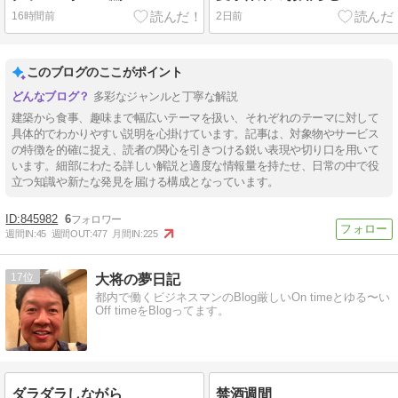
16時間前
2日前
このブログのここがポイント
多彩なジャンルと丁寧な解説
建築から食事、趣味まで幅広いテーマを扱い、それぞれのテーマに対して
具体的でわかりやすい説明を心掛けています。記事は、対象物やサービス
の特徴を的確に捉え、読者の関心を引きつける鋭い表現や切り口を用いて
います。細部にわたる詳しい解説と適度な情報量を持たせ、日常の中で役
立つ知識や新たな発見を届ける構成となっています。
845982
6
週間IN:
45
週間OUT:
477
月間IN:
225
17
大将の夢日記
都内で働くビジネスマンのBlog厳しいOn timeとゆる〜い
Off timeをBlogってます。
ダラダラしながら
禁酒週間