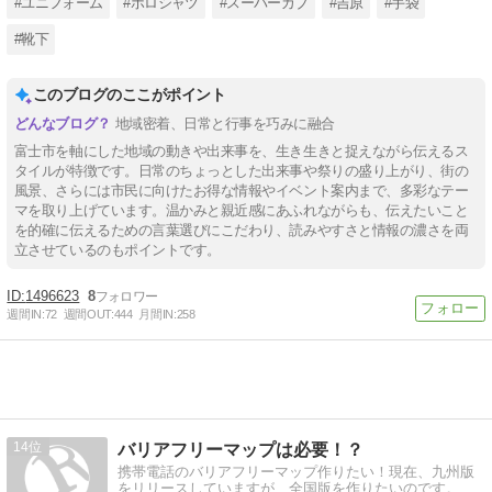
#ユニフォーム
#ポロシャツ
#スーパーカブ
#吉原
#手袋
#靴下
このブログのここがポイント
地域密着、日常と行事を巧みに融合
富士市を軸にした地域の動きや出来事を、生き生きと捉えながら伝えるス
タイルが特徴です。日常のちょっとした出来事や祭りの盛り上がり、街の
風景、さらには市民に向けたお得な情報やイベント案内まで、多彩なテー
マを取り上げています。温かみと親近感にあふれながらも、伝えたいこと
を的確に伝えるための言葉選びにこだわり、読みやすさと情報の濃さを両
立させているのもポイントです。
1496623
8
週間IN:
72
週間OUT:
444
月間IN:
258
14
バリアフリーマップは必要！？
携帯電話のバリアフリーマップ作りたい！現在、九州版
をリリースしていますが、全国版を作りたいのです。