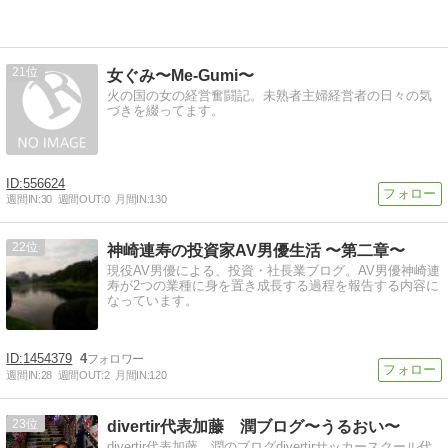
21
女ぐみ〜Me-Gumi〜
火の国の女の経営奮闘記。未熟者主婦経営者の日々の気
づきを綴ってます。
556624
週間IN:
30
週間OUT:
0
月間IN:
130
22
神崎連寿の投資家AV男優生活 〜第二章〜
現役AV男優による、投資・社長業ブログ。AV男優神崎連
寿が2つの業種に身を置き成長する過程を報告する内容に
なっています。
1454379
4
週間IN:
28
週間OUT:
2
月間IN:
120
23
divertir代表加藤 潤ブログ〜うるおい〜
divertir代表加藤 潤のブログdivertirサッカースクール代