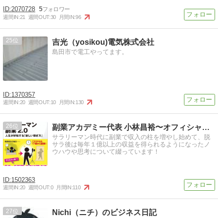
2070728
5
週間IN:
21
週間OUT:
30
月間IN:
96
25
吉光（yosikou)電気株式会社
島田市で電工やってます。
1370357
週間IN:
20
週間OUT:
10
月間IN:
130
26
副業アカデミー代表 小林昌裕〜オフィシャルブログ〜
サラリーマン時代に副業で収入の柱を増やし始めて、脱
サラ後は毎年１億以上の収益を得られるようになったノ
ウハウや思考について綴っています！
1502363
週間IN:
20
週間OUT:
0
月間IN:
110
27
Nichi（ニチ）のビジネス日記