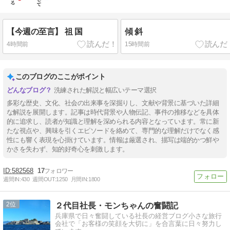
【今週の至言】 祖 国
傾 斜
4時間前
15時間前
このブログのここがポイント
洗練された解説と幅広いテーマ選択
多彩な歴史、文化、社会の出来事を深掘りし、文献や背景に基づいた詳細
な解説を展開します。記事は時代背景や人物伝記、事件の推移などを具体
的に追求し、読者が知識と理解を深められる内容となっています。常に新
たな視点や、興味を引くエピソードを絡めて、専門的な理解だけでなく感
性にも響く表現を心掛けています。情報は厳選され、描写は端的かつ鮮や
かさを失わず、知的好奇心を刺激します。
582568
17
週間IN:
430
週間OUT:
1250
月間IN:
1800
2
２代目社長・モンちゃんの奮闘記
兵庫県で日々奮闘している社長の経営ブログ小さな旅行
会社で「お客様の笑顔を大切に」を合言葉に日々努力し