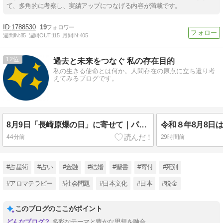
て、多角的に考察し、実績アップにつなげる内容が満載です。
1788530
19
週間IN:
85
週間OUT:
115
月間IN:
405
12
過去と未来をつなぐ 私の存在目的
私の生きる使命とは何か。人間存在の原点に立ち還り考
えてみるブログです。
8月9日「長崎原爆の日」に寄せて｜パール判事が書いた碑文
44分前
29時間前
#占星術
#占い
#金融
#結婚
#聖書
#寄付
#死別
#アロマテラピー
#社会問題
#日本文化
#日本
#税金
このブログのここがポイント
多彩なテーマと豊かな思想を融合