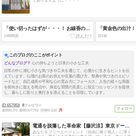
でありますように・・・・
「使い切ったはずが・・・！ お線香の在庫がまだありました！」（笑）
14時間前
2日前
このブログのここがポイント
心の持ちようと日常の小さな工夫
日常の中に潜む小さな気づきや工夫を通じて、心豊かに生きるヒントを伝
えています。仏壇のお茶のお供えや言葉の選び方、祭典や気づきのエピソ
ードなど、自己成長や平和な心の育み方にフォーカス。人生の様々な局面
を前向きに捉える視点や、身近な習慣の見直しに役立つエッセンスを提供
し、暮らしに彩りと奥行きを添えることを目指しています。
657958
8
週間IN:
270
週間OUT:
750
月間IN:
1110
5
電通を脱藩した革命家【藤沢涼】東京ドーム5万人で祝杯を！
あなたをフリーエージェント（自由に稼ぐ個人）に導く