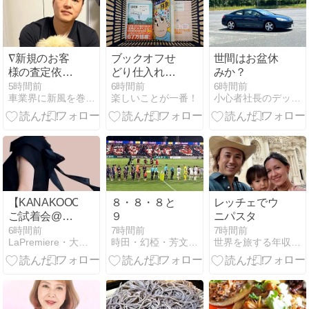
∇新規のお客
ブックオフせ
世間はお盆休
様の査定依頼
どり仕入れ、
みか？
についてのご
9冊
5時間前
6時間前
6時間前
車業界に新風を巻き起こす異端児のブログ
楽しいことが一番！
小心者社長のデッカイ金儲け
案内∇
【KANAKOOOKA
８・８・８と
レッチェでウ
ご試着会@
９
ニパスタ
ザ・キタノホ
6時間前
7時間前
7時間前
LaPremiere・大岡加奈子ブログ
時田・幻椏・芳文の「我貌徒然」
世界を旅する年収１億円ブロガー川島和正
テル東京】の
ご案内