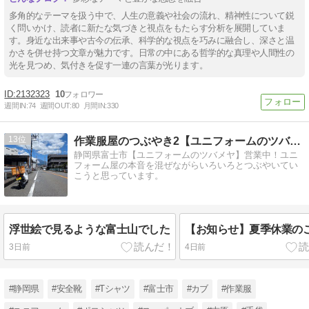
多角的なテーマを扱う中で、人生の意義や社会の流れ、精神性について鋭
く問いかけ、読者に新たな気づきと視点をもたらす分析を展開していま
す。身近な出来事や古今の伝承、科学的な視点を巧みに融合し、深さと温
かさを併せ持つ文章が魅力です。日常の中にある哲学的な真理や人間性の
光を見つめ、気付きを促す一連の言葉が光ります。
2132323
10
週間IN:
74
週間OUT:
80
月間IN:
330
13
作業服屋のつぶやき2【ユニフォームのツバメヤ】
静岡県富士市【ユニフォームのツバメヤ】営業中！ユニ
フォーム屋の本音を混ぜながらいろいろとつぶやいてい
こうと思っています。
浮世絵で見るような富士山でした
【お知らせ】夏季休業の
3日前
4日前
#静岡県
#安全靴
#Tシャツ
#富士市
#カブ
#作業服