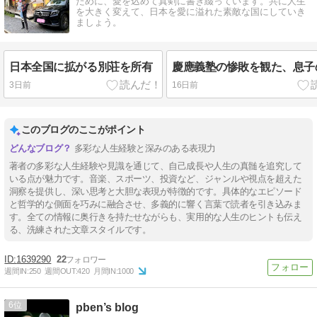
ために、愛を込めて真剣に書き綴っています。共に人生
を大きく変えて、日本を愛に溢れた素敵な国にしていき
ましょう。
日本全国に拡がる別荘を所有
慶應義塾の惨敗を観た、息子
3日前
16日前
このブログのここがポイント
多彩な人生経験と深みのある表現力
著者の多彩な人生経験や見識を通じて、自己成長や人生の真髄を追究して
いる点が魅力です。音楽、スポーツ、投資など、ジャンルや視点を超えた
洞察を提供し、深い思考と大胆な表現が特徴的です。具体的なエピソード
と哲学的な側面を巧みに融合させ、多義的に響く言葉で読者を引き込みま
す。全ての情報に奥行きを持たせながらも、実用的な人生のヒントも伝え
る、洗練された文章スタイルです。
1639290
22
週間IN:
250
週間OUT:
420
月間IN:
1000
6
pben’s blog