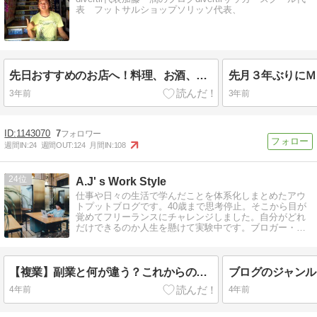
表 フットサルショップソリッソ代表、
先日おすすめのお店へ！料理、お酒、スタッフ、全て大満足でした！@yakitori....
3年前
3年前
1143070
7
週間IN:
24
週間OUT:
124
月間IN:
108
24
A.J' s Work Style
仕事や日々の生活で学んだことを体系化しまとめたアウ
トプットブログです。40歳まで思考停止。そこから目が
覚めてフリーランスにチャレンジしました。自分がどれ
だけできるのか人生を懸けて実験中です。ブロガー・
Webライター。文章に魂込めてます。
【複業】副業と何が違う？これからの働き方について【逃げ切れない】
4年前
4年前