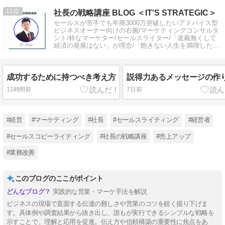
11
社長の戦略講座 BLOG ＜IT'S STRATEGIC＞
セールスが苦手でも年商3000万突破したいアドバイス型
ビジネスオーナー向けの右腕/マーケティングコンサルタ
ント/粋なマーケター/セールスライター/「道義無くして
経済の発展はない」が理念/「飽きない人生を満喫した
い」社長向けの戦略講座！
成功するために持つべき考え方
説得力あるメッセージの作
11時間前
7日前
#経営
#マーケティング
#社長
#セールスライティング
#経営者
#セールスコピーライティング
#社長の戦略講座
#売上アップ
#業務改善
このブログのここがポイント
実践的な営業・マーケ手法を解説
ビジネスの現場で直面する伝達の難しさや営業のコツを鋭く掘り下げま
す。具体例や調査結果から抜き出し、誰もが実行できるシンプルな戦略を
示すことで、理解と応用を促進。伝え方や信頼構築の重要性に焦点をあ