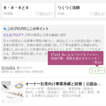
８・８・８と９
つくつく法師
7時間前
3日前
このブログのここがポイント
日常の風景と心情を繊細に描写
日々の何気ない出来事や季節の移ろい、身近な人々との交流を温かく綴る
文章が特徴です。自然や身近な場面に対して丁寧な観察力と情緒を持ち、
読者にしみじみとした共感や安らぎをもたらします。文章はシンプルなが
らも、深みや余韻を感じさせ、日常の中に潜む美しさを浮かび上がらせる
【Tips】気になるブログをフォロー。

優れた筆致です。
登録不要。更新を逃さずキャッチ！
閉じる
514921
6
週間IN:
110
週間OUT:
660
月間IN:
400
10
オーナー社長向け事業承継と財務｜公認会計士・税理士 種山和男
オーナー社長・後継者向けに、事業承継（親族内・
M&A）と財務（資金繰り・銀行対応）を短く整理。東
京・日本橋の公認会計士・税理士が執筆。