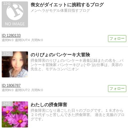
22
喪女がダイエットに挑戦するブログ
メンヘラがモデル体重目指すブログ
1280133
週間IN:
0
週間OUT:
4
月間IN:
0
23
のりぴょのパンケーキ大冒険
摂食障害のりぴょのパンケーキ過食記録またの名を…パ
ンケーキ冒険家 パンケーキぴょ(･Θ･)お仕事は、美容の
先生と、モデルコンパニオン
1806787
週間IN:
0
週間OUT:
2
月間IN:
0
24
わたしの摂食障害
摂食障害になり過ごした日々のブログです。１８才から
２０代ずっと苦しんできた摂食障害。 過去と克服のブロ
グです。