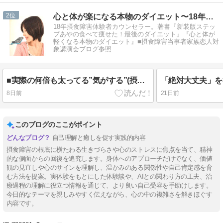
2
心と体が楽になる本物のダイエット〜18年の摂食障害を越えて
18年摂食障害体験者カウンセラー。著書『新装版ステッ
プあやの食べて痩せた！最後のダイエット』『心と体が
軽くなる本物のダイエット』■摂食障害当事者家族恋人対
象講演会ブログ参照
■実際の何倍も太ってる”気がする”(摂食症・ボディイメージの歪みの治り方）
8日前
21日前
このブログのここがポイント
自己理解と癒しを促す実践的内容
摂食障害の根底に横たわる生きづらさや心のストレスに焦点を当て、精神
的な側面からの回復を追究します。身体へのアプローチだけでなく、価値
観の見直しや心のサインを理解し、温かみのある関係性や自己肯定感を育
む方法を提案。実体験をもとにした体験談や、AIとの関わり方の工夫、治
療過程の理解に役立つ情報を通じて、より良い自己受容を手助けします。
今日的なテーマを親しみやすく伝えながら、心の中の複雑さを解きほぐす
内容です。