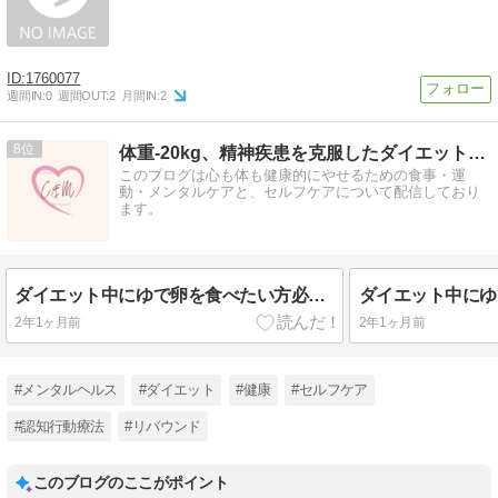
1760077
週間IN:
0
週間OUT:
2
月間IN:
2
8
体重-20kg、精神疾患を克服したダイエットとセルフケア術
このブログは心も体も健康的にやせるための食事・運
動・メンタルケアと、セルフケアについて配信しており
ます。
ダイエット中にゆで卵を食べたい方必見！ゆで卵を食べるメリットや栄養成分、食べるタイミング、ゆで卵レシピを徹底解説！
2年1ヶ月前
2年1ヶ月前
#メンタルヘルス
#ダイエット
#健康
#セルフケア
#認知行動療法
#リバウンド
このブログのここがポイント