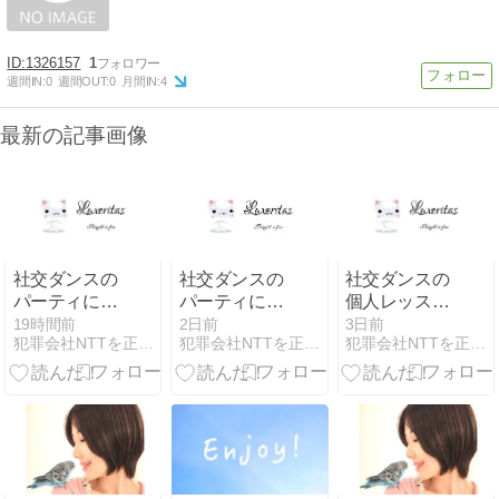
1326157
1
週間IN:
0
週間OUT:
0
月間IN:
4
最新の記事画像
社交ダンスの
社交ダンスの
社交ダンスの
パーティに参
パーティに参
個人レッスン
加してきまし
加してきまし
に行ってきま
19時間前
2日前
3日前
犯罪会社NTTを正常に戻すために命をかけて戦う
犯罪会社NTTを正常に戻すために命をかけて戦う
犯罪会社NTTを正常に戻すために命をかけて戦う
た
た
した