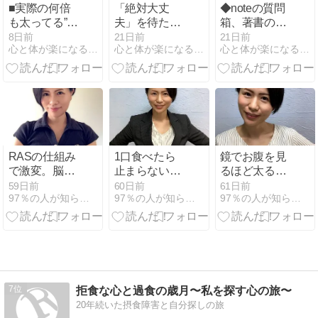
■実際の何倍
「絶対大丈
◆noteの質問
も太ってる”気
夫」を待たな
箱、著書の誤
がする”(摂食
い、不安なま
字修正、横倉
8日前
21日前
21日前
心と体が楽になる本物のダイエット〜18年の摂食障害を越えて
心と体が楽になる本物のダイエット〜18年の摂食障害を越えて
心と体が楽になる本物のダイエット〜18年の摂食障害を越えて
症・ボディイ
まやってみる
先生のこと
メージの歪み
ーが前進のコ
の治り方）
ツ（ステップ
あや）
RASの仕組み
1口食べたら
鏡でお腹を見
で激変。脳科
止まらない？
るほど太る？
学が教える”勝
脳科学が証明
脳科学が明か
59日前
60日前
61日前
97％の人が知らない脳から痩せるスルっとダイエット
97％の人が知らない脳から痩せるスルっとダイエット
97％の人が知らない脳から痩せるスルっとダイエット
手に痩せる”情
した「どうに
す”気にしす
報の集め方
でもなれ効
ぎ”が代謝を下
果」の罠
げている事実
7
拒食な心と過食の歳月〜私を探す心の旅〜
20年続いた摂食障害と自分探しの旅