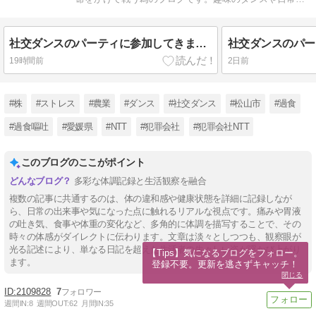
事も書いています。
社交ダンスのパーティに参加してきました
19時間前
2日前
#株
#ストレス
#農業
#ダンス
#社交ダンス
#松山市
#過食
#過食嘔吐
#愛媛県
#NTT
#犯罪会社
#犯罪会社NTT
このブログのここがポイント
多彩な体調記録と生活観察を融合
複数の記事に共通するのは、体の違和感や健康状態を詳細に記録しなが
ら、日常の出来事や気になった点に触れるリアルな視点です。痛みや胃液
の吐き気、食事や体重の変化など、多角的に体調を描写することで、その
時々の体感がダイレクトに伝わります。文章は淡々としつつも、観察眼が
光る記述により、単なる日記を超えた生活者の生々しい姿が浮かび上がり
【Tips】気になるブログをフォロー。

ます。
登録不要。更新を逃さずキャッチ！
閉じる
2109828
7
週間IN:
8
週間OUT:
62
月間IN:
35