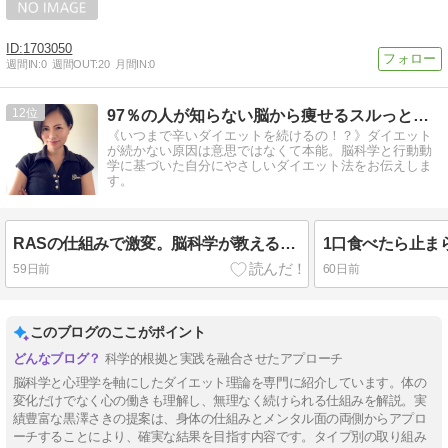
1703050
週間IN:
0
週間OUT:
20
月間IN:
0
12
97％の人が知らない脳から痩せるスルっとダイエット
《いつまで辛いダイエットを続けるの！？》ダイエット
が続かない原因は意思ではなくて本能。脳科学と行動動
学に基づいた自分にやさしいダイエット法をお伝えしま
す。
RASの仕組みで激変。脳科学が教える”勝手に痩せる”情報の集め方
59日前
60日前
このブログのここがポイント
科学的根拠と実践を融合させたアプローチ
脳科学と心理学を軸にしたダイエット理論を専門に紹介しています。体の
変化だけでなく心の働きも理解し、無理なく続けられる仕組みを解説。実
績豊富な黒澤さきの提案は、身体の仕組みとメンタル面の両側からアプロ
ーチすることにより、確実な結果を目指す内容です。タイプ別の取り組み