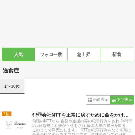
人気
フォロー数
急上昇
新着
過食症
1〜30位
画像表示
文字表示
1
犯罪会社NTTを正常に戻すために命をかけて戦う
前職のNTTから 盗聴や盗撮の等の犯罪行為をされ 24時間
365日監視され嫌がらせをされ 毎晩大量の胃液を吐き、
このままで早死にします。 NTTの犯罪行為をなくす為に
命をかけて戦う為のブログです。趣味のダンスや日常の