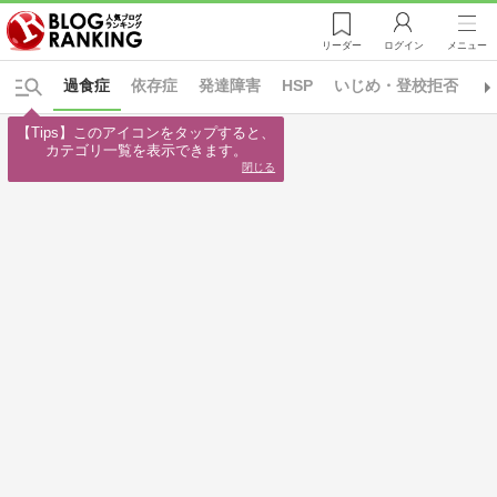
リーダー
ログイン
メニュー
過食症
依存症
発達障害
HSP
いじめ・登校拒否
う
【Tips】このアイコンをタップすると、

カテゴリ一覧を表示できます。
閉じる