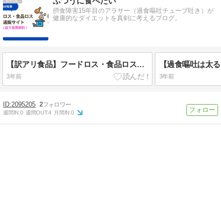
ふつうに食べたい
摂食障害15年目のアラサー（過食嘔吐チューブ吐き）が
健康的なダイエットを真剣に考えるブログ。
【訳アリ食品】フードロス・食品ロスのおすすめ通販サイト｜お菓子を安く買って食費を節約する方法も紹介
3年前
3年前
2095205
2
週間IN:
0
週間OUT:
4
月間IN:
0