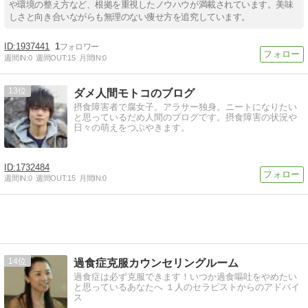
や環境の整え方など、根拠を重視したノウハウが満載されています。美味
しさと向き合いながらも無理のない痩せ方を追究しています。
1937441
1
週間IN:
0
週間OUT:
15
月間IN:
0
13
ダメ人間モトコのブログ
摂食障害者で腐女子。アラサー独身。ニートになりたい
と思っているだめ人間のブログです。摂食障害の状況や
日々の萌えをつぶやきます。
1732484
週間IN:
0
週間OUT:
15
月間IN:
0
14
過食症克服カウンセリングルーム
過食症は必ず克服できます！いつか過食嘔吐をやめたい
と思っているあなたへ １人のセラピストからのアドバイ
ス