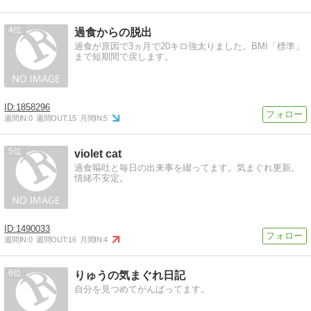
4
過食からの脱出
過食が原因で3ヵ月で20キロ強太りました。BMI「標準」
まで短期間で戻します。
1858296
週間IN:
0
週間OUT:
15
月間IN:
5
5
violet cat
過食嘔吐と毎日の出来事を綴ってます。気まぐれ更新。
情緒不安定。
1490033
週間IN:
0
週間OUT:
16
月間IN:
4
6
りゅうの気まぐれ日記
自分を見つめてがんばってます。