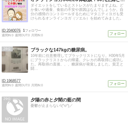
ダイエットをしているとストレスがたまりますよね。ど
か食いや過食、食欲の不安や原因はなんでしょうか。自
分の感情のコントロールするためにマタニティヨガも受
けられるオンラインヨガ（ソエル）を始めてみました。
2040076
1
週間IN:
0
週間OUT:
0
月間IN:
0
28
ブラックな147kgの糖尿病。
10年前に任意整理してブラックリストになり。H30年5月
にブラックリストからの帰還。クレカの再取得に成功し
た。再取得の直後、、、糖尿病が発覚しました。貧乏と
闘…
1968577
週間IN:
0
週間OUT:
0
月間IN:
0
29
夕陽の赤と夕闇の藍の間
憂鬱が止まらない\(^o^)／