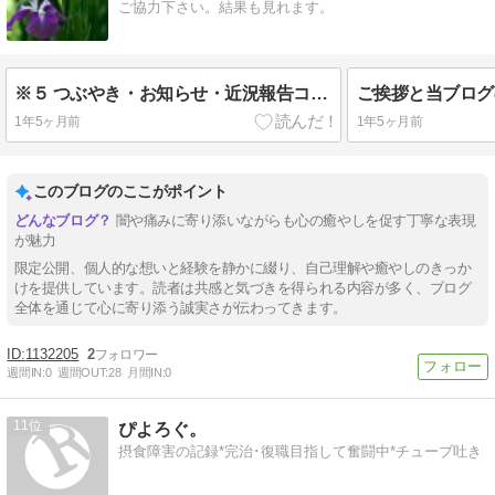
ご協力下さい。結果も見れます。
※５ つぶやき・お知らせ・近況報告コーナー５（2016/08/29更新)
ご挨拶と当ブログ
1年5ヶ月前
1年5ヶ月前
このブログのここがポイント
闇や痛みに寄り添いながらも心の癒やしを促す丁寧な表現
が魅力
限定公開、個人的な想いと経験を静かに綴り、自己理解や癒やしのきっか
けを提供しています。読者は共感と気づきを得られる内容が多く、ブログ
全体を通じて心に寄り添う誠実さが伝わってきます。
1132205
2
週間IN:
0
週間OUT:
28
月間IN:
0
11
ぴよろぐ。
摂食障害の記録*完治･復職目指して奮闘中*チューブ吐き