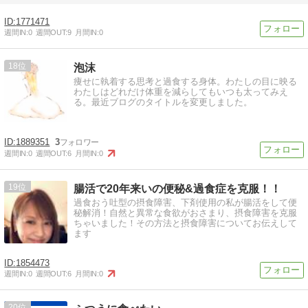
1771471
週間IN:
0
週間OUT:
9
月間IN:
0
18
泡沫
痩せに執着する思考と過食する身体。わたしの目に映る
わたしはどれだけ体重を減らしてもいつも太ってみえ
る。最近ブログのタイトルを変更しました。
1889351
3
週間IN:
0
週間OUT:
6
月間IN:
0
19
腸活で20年来いの便秘&過食症を克服！！
過食おう吐型の摂食障害、下剤使用の私が腸活をして便
秘解消！自然と異常な食欲がおさまり、摂食障害を克服
ちゃいました！その方法と摂食障害についてお伝えして
ます
1854473
週間IN:
0
週間OUT:
6
月間IN:
0
20