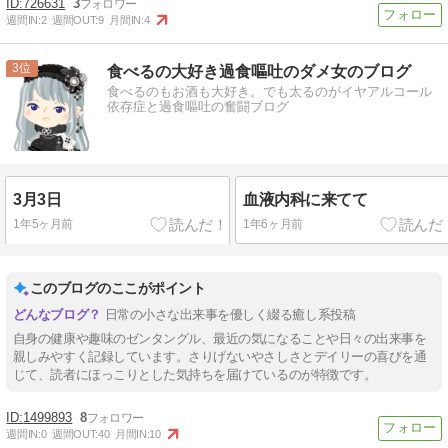
726631
3
週間IN:
2
週間OUT:
9
月間IN:
4
3
食べるの大好き過食嘔吐のダメ女のブログ
食べるのもお酒も大好き。でも太るのがイヤアルコール
依存症と過食嘔吐の奮闘ブログ
3月3日
血液内科に来てて
1年5ヶ月前
1年6ヶ月前
このブログのここがポイント
日常の小さな出来事を優しく綴る癒し系投稿
自身の健康や趣味のゼンタングル、最近の気になることや日々の出来事を
親しみやすく記録しています。さりげないやさしさとデイリーの喜びを通
じて、読者にほっこりとした気持ちを届けているのが特徴です。
1499893
8
週間IN:
0
週間OUT:
40
月間IN:
10