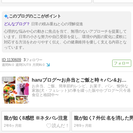
このブログのここがポイント
日常の積み重ねと心の理解促進
心理的な悩みや心の動きに焦点を当て、無理のないアプローチを提案して
います。日常の小さな努力や自己受容を促し、環境や内面の変化に柔軟に
対応する方法をわかりやすく伝え、心の健康維持を優しく支える内容とな
っています。
1130609
3
週間IN:
0
週間OUT:
9
月間IN:
0
17
haruブログ〜お弁当とご飯と時々パン&お菓子〜
お弁当、ご飯、簡単節約レシピ、お菓子、パン、愉快な
家族(犬・フェレット)の事を綴った賑やかブログ〜只今過
食症と格闘中〜
龍が如く8感想 ※ネタバレ注意
2年6ヶ月前
2年9ヶ月前