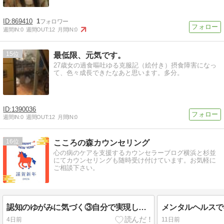
869410
1
週間IN:
0
週間OUT:
12
月間IN:
0
15
最低限、元気です。
27歳女の過食嘔吐ゆる克服記（絵付き）摂食障害になっ
て、色々成長できたなあと思います。多分。
1390036
週間IN:
0
週間OUT:
12
月間IN:
0
16
こころの森カウンセリング
心の病のケアを支援するカウンセラーブログ横浜と杉並
にてカウンセリングも随時受け付けています。お気軽に
ご相談下さい。
認知のゆがみに気づく③自分で実現してしまう予言
4日前
11日前