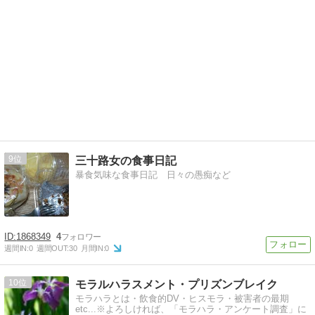
9
三十路女の食事日記
暴食気味な食事日記 日々の愚痴など
1868349
4
週間IN:
0
週間OUT:
30
月間IN:
0
10
モラルハラスメント・プリズンブレイク
モラハラとは・飲食的DV・ヒスモラ・被害者の最期
etc...※よろしければ、「モラハラ・アンケート調査」に