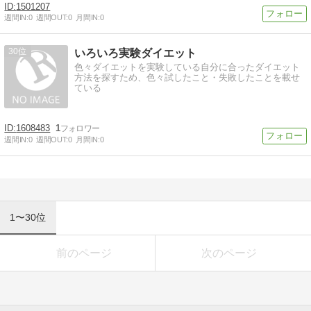
1501207
週間IN:
0
週間OUT:
0
月間IN:
0
30
いろいろ実験ダイエット
色々ダイエットを実験している自分に合ったダイエット
方法を探すため、色々試したこと・失敗したことを載せ
ている
1608483
1
週間IN:
0
週間OUT:
0
月間IN:
0
1〜30位
前のページ
次のページ