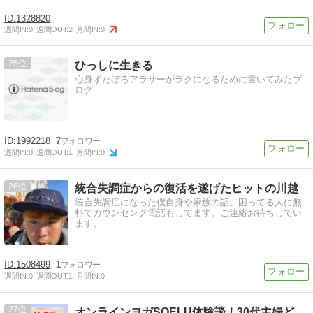
1328820
週間IN:
0
週間OUT:
2
月間IN:
0
25
ひっしに生きる
心身ずたぼろアラサーがラクになるために書いてみたブ
ログ
1992218
7
週間IN:
0
週間OUT:
1
月間IN:
0
26
統合失調症からの復活を遂げたヒットの川越
統合失調症になった僕自身や家族の話。困ってる人に無
料でカウンセング電話もしてます。ご連絡お待ちしてい
ます。
1508499
1
週間IN:
0
週間OUT:
1
月間IN:
0
27
オンラインヨガSOELU体験談！30代主婦どか食いダイエット