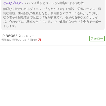
バランス重視とリアルな体験談による信頼性
無理なく続けられるダイエット法をわかりやすく解説。栄養バランス、適
切な運動、生活習慣の見直しなど、多角的なアプローチを紹介しており、
初心者から経験者まで役立つ情報が満載です。個別の食事やエクササイ
ズ、心のケアにも焦点を当てているので、健康的な体作りを全力でサポー
トします。
2080062
2
週間IN:
0
週間OUT:
36
月間IN:
0