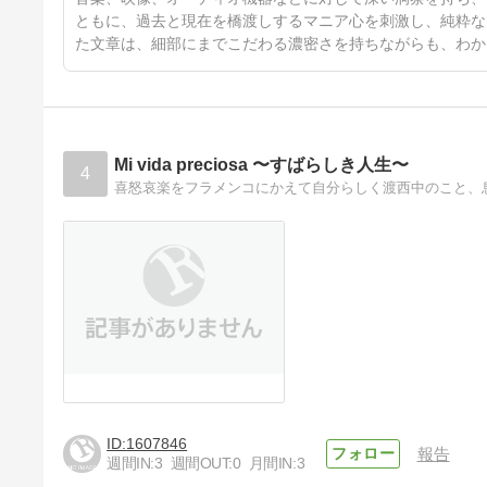
ともに、過去と現在を橋渡しするマニア心を刺激し、純粋な
た文章は、細部にまでこだわる濃密さを持ちながらも、わか
Mi vida preciosa 〜すばらしき人生〜
4
喜怒哀楽をフラメンコにかえて自分らしく渡西中のこと、
1607846
報告
週間IN:
3
週間OUT:
0
月間IN:
3