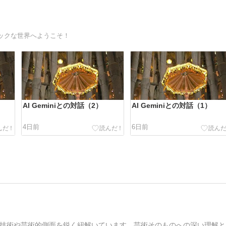
ックな世界へようこそ！
AI Geminiとの対話（2）
AI Geminiとの対話（1）
4日前
6日前
技術や芸術的側面を鋭く紐解いています。芸術そのものへの深い理解と