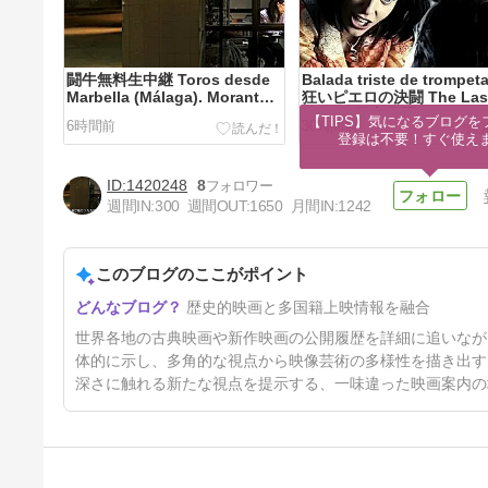
闘牛無料生中継 Toros desde
Balada triste de trompet
Marbella (Málaga). Morante
狂いピエロの決闘 The Las
de la Puebla, José María
Circus 日本公開 (2012) En
【TIPS】気になるブログを
6時間前
30時間前
Manzanares. / Carancho ハゲ
vida hay que correr ries
登録は不要！すぐ使え
鷹と女医 Uruguay koukai
人生は一度だけ (人生では
(2010 ayer) Nada, tuve mala
をおかさなくてはいけない) 
1420248
8
suerte. /
Hiroshima, más allá de l
cenizas (1990) / Casano
週間IN:
300
週間OUT:
1650
月間IN:
1242
Brown クーパーの花婿物
Casanova le petit フラ
開 (1944 Premiere-France
¿Está en sus cabales? -
このブログのここがポイント
Soga de arena 欲望の砂漠
Suppose somebody ask
歴史的映画と多国籍上映情報を融合
Rope of Sand (1949) / マイケ
you if you were out of y
ル・ムーア in アホでマヌケな
mind. How would you fee
4日前
世界各地の古典映画や新作映画の公開履歴を詳細に追いなが
大統領選 THIS DIVIDED
París セーヌ左岸 /
STATE 日本公開 (2007) /
体的に示し、多角的な視点から映像芸術の多様性を描き出す
深さに触れる新たな視点を提示する、一味違った映画案内の