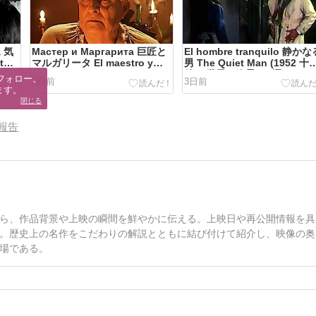
a 気
Мастер и Маргарита 巨匠と
El hombre tranquilo 静か
t
マルガリータ El maestro y
男 The Quiet Man (1952 十
 la
Margarita (2005) POLONIA
後) / 世界の絶景100選 /
フォロー。

2日前
3日前
gos.
(2012) los manuscriptos no
ます。
危険
queman / hablar el mismo
閉じる
/
idioma, speak the same
as
language /
報告
va
語
ンス公
)
ed
our
l? /
ら、作品背景や上映の瞬間を鮮やかに伝える。上映日や再公開情報を具
。歴史上の名作をこだわりの解説とともに結び付けて紹介し、映像の奥
場である。