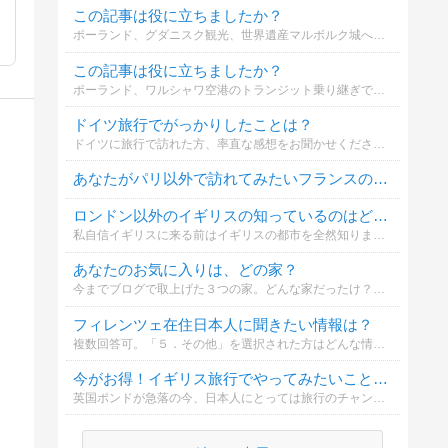
この記事は役に立ちましたか？
ポーランド、グダニスク観光、世界遺産マルボルク城への行き方と観光に便利なホテル3選
この記事は役に立ちましたか？
ポーランド、ワルシャワ空港のトランジット乗り継ぎで世界遺産を観光する方法と便利な空港ホテル5選
ドイツ旅行でがっかりしたことは？
ドイツに旅行で訪れた方、率直な感想をお聞かせください。具体的なエピソードがあればコメント欄にお願いします。
あなたがパリ以外で訪れてみたいフランスの地方都市はどこですか？
ロンドン以外のイギリスの知っているのはどこの都市？
私自信イギリスに来る前はイギリスの都市を全然知りませんでした。もし知っている都市があれば教えてください。行ったことがなくても構いません。なにかコメントがあれば是非残してください！
あなたのお気に入りは、どの家？
今までブログで取上げた３つの家。どんな家だったけ？？近日のブログで解説します。それを見てからの投票でもOKです。お待ちしておりま〜す！！選んだ理由も教えてくださいね。
フィレンツェ在住日本人に聞きたい情報は？
複数回答可。「５．その他」を選択された方はどんな情報を在住者に聞きたいかご記入いただけると嬉しいです。
今がお得！イギリス旅行でやってみたいことは？複数可
英国ポンドが急落の今、日本人にとっては旅行のチャンス到来☆イギリスは夏が一番観光に最適！さて皆さんイギリスに来たら何をしてみたいですか？（予定がなくても希望で構いません。）複数選択可能