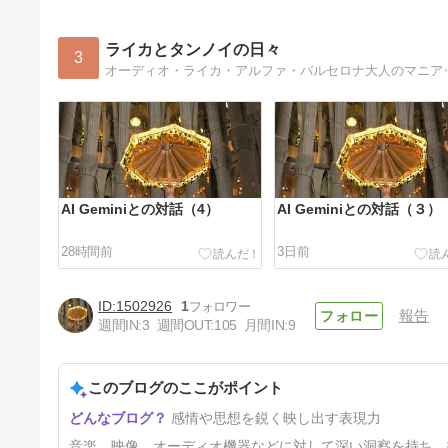
ライカとタンノイの日々
3
オーディオ・ライカ・アルファ・バルセロナ大人のマニア
AI Geminiとの対話（4）
AI Geminiとの対話（３）
28時間前
3日前
1502926
1
報告
週間IN:
3
週間OUT:
105
月間IN:
9
このブログのここがポイント
古いJBLでジャズを聴く
感情や思想を鋭く映し出す表現力
8日前
音楽、映像、オーディオ機器などに対して深い洞察を持ち、