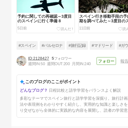
予約に関しての再確認～3度目
スペイン行き移動手段の予
のスペインに行く準備 8
期を調べてみた～3度目の
インに行く準備 7
5日前
11日前
#スペイン
#バルセロナ
#旅行記録
#マドリード
#ガ
2128427
5
報
週間IN:
50
週間OUT:
200
月間IN:
240
スペイン行きの日程にシミュレ
ーションを組み込んでみた～3
度目のスペインに行く準備 4
このブログのここがポイント
17日前
日程比較と語学学習をバランスよく解説
多彩なテーマでスペイン旅行と語学学習を深掘り。旅行計画
法や表現例をわかりやすく紹介し、実用的な知識と楽しさを
り交ぜながら全体的に実践的な内容を展開し、読者の学習意