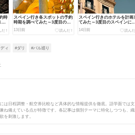
約時
スペイン行き各スポットの予約
スペイン行きのホテルを計画
スペ
時期を調べてみた～3度目のス
てみた～3度目のスペインに
ペインに行く準備 6
く準備 5
13日前
14日前
ウディ
#ダリ
#バル巡り
告
には日程調整・航空券比較など具体的な情報提供を徹底。語学面では文
兼ね備えている点が特徴です。各記事は個別テーマに特化しつつも、織
欲を刺激します。