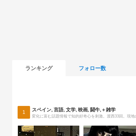
ランキング
フォロー数
スペイン, 言語, 文学, 映画, 闘牛,＋雑学
1
変化に富む話題情報で知的好奇心を刺激。渡西33回。現