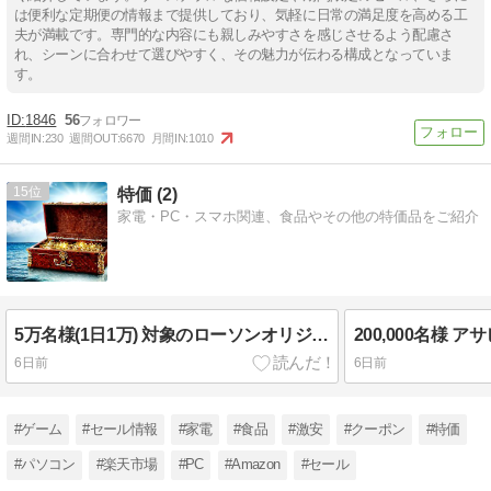
は便利な定期便の情報まで提供しており、気軽に日常の満足度を高める工
夫が満載です。専門的な内容にも親しみやすさを感じさせるよう配慮さ
れ、シーンに合わせて選びやすく、その魅力が伝わる構成となっていま
す。
1846
56
週間IN:
230
週間OUT:
6670
月間IN:
1010
15
特価 (2)
家電・PC・スマホ関連、食品やその他の特価品をご紹介
5万名様(1日1万) 対象のローソンオリジナルポテトチップス
6日前
6日前
#ゲーム
#セール情報
#家電
#食品
#激安
#クーポン
#特価
#パソコン
#楽天市場
#PC
#Amazon
#セール