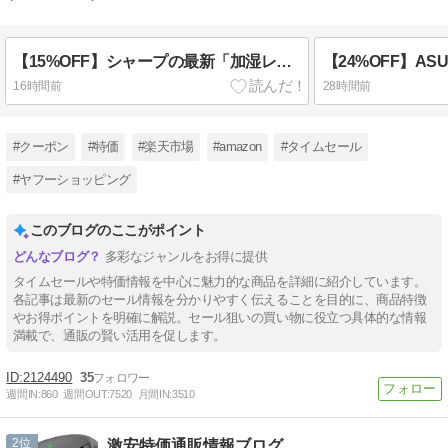
【15%OFF】シャープの最新「加湿レス空気清浄機 FU-T40」がAmazonタイムセールで特価に！花粉対策の決定版
16時間前
28時間前
#クーポン
#特価
#楽天市場
#amazon
#タイムセール
#ヤフーショッピング
このブログのここがポイント
多彩なジャンルをお得に提供
タイムセールや特価情報を中心に魅力的な商品を詳細に紹介しています。
各記事は最新のセール情報を分かりやすく伝えることを目的に、商品特徴
やお得ポイントを明確に解説。セール狙いの買い物に役立つ具体的な情報
満載で、通販の賢い活用を促します。
2124490
35
週間IN:
860
週間OUT:
7520
月間IN:
3510
2
激安特価通販情報ブログ