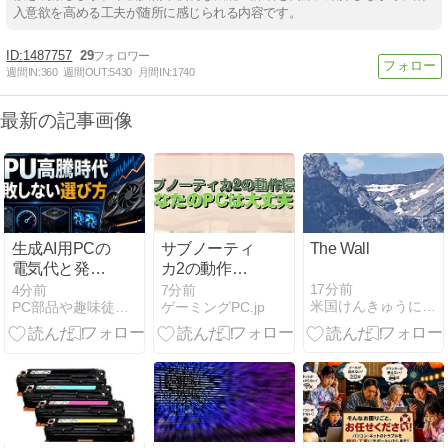
入意欲を高める工夫が随所に感じられる内容です。
1487757
29
週間IN:
360
週間OUT:
5430
月間IN:
1740
最新の記事画像
生成AI用PCの
サブノーティ
The Wall
電気代と発熱
カ2の動作環
を抑える方法
境 あなたの
17分前
4分前
7分前
米国けんきゅうにっき
PC部品や趣味徒然blog
ゲーミングPC.jp
｜GPU設定・
PCは大丈夫？
冷却・実測の
基本