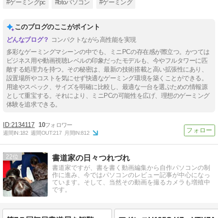
#ゲーミングpc
#btoパソコン
#ゲーミング
このブログのここがポイント
コンパクトながら高性能を実現
多彩なゲーミングマシーンの中でも、ミニPCの存在感が際立つ。かつては
ビジネス用や動画視聴レベルの印象だったモデルも、今やフルタワーに匹
敵する処理力を持つ。その秘密は、最新の技術搭載と高い拡張性にあり、
設置場所やコストを気にせず快適なゲーミング環境を築くことができる。
用途やスペック、サイズを明確に比較し、最適な一台を選ぶための情報源
として重宝する。それにより、ミニPCの可能性を広げ、理想のゲーミング
体験を追求できる。
2134117
10
週間IN:
182
週間OUT:
217
月間IN:
812
22
書道家の日々つれづれ
書道家ですが、書を書く動画編集から自作パソコンの制
作に進み、今ではパソコンのレビュー記事が中心になっ
ています。そして、当然その動画を撮るカメラも増殖中
です。