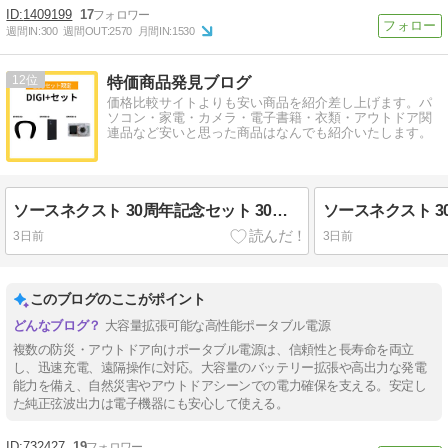
1409199
17
週間IN:
300
週間OUT:
2570
月間IN:
1530
12
特価商品発見ブログ
価格比較サイトよりも安い商品を紹介差し上げます。パ
ソコン・家電・カメラ・電子書籍・衣類・アウトドア関
連品など安いと思った商品はなんでも紹介いたします。
ソースネクスト 30周年記念セット 30周年プレミアムセット
3日前
3日前
このブログのここがポイント
大容量拡張可能な高性能ポータブル電源
複数の防災・アウトドア向けポータブル電源は、信頼性と長寿命を両立
し、迅速充電、遠隔操作に対応。大容量のバッテリー拡張や高出力な発電
能力を備え、自然災害やアウトドアシーンでの電力確保を支える。安定し
た純正弦波出力は電子機器にも安心して使える。
732427
19