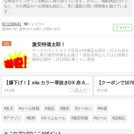
な商品ラインナップを幅広く取り扱っています。さらに、掲載商品だけで
なく、その周辺セール情報も紹介し、常に最新の買い得情報を届けていま
す。
1196641
98
週間IN:
740
週間OUT:
16850
月間IN:
3070
3
激安特価太郎！
ディスカウントストア店長が特価品を紹介！仕入れ値を
元に真の激安特価をお届け！現役店長ならではの情報も
随時公開中！1日200記事くらい更新
【爆下げ！】sita カラー草抜きDX 赤 A652が281円！
34分前
44分前
#楽天
#セール情報
#食品
#激安
#クーポン
#特価
#アマゾン
#飲料
#タイムセール
#激安特価
#セール
#誤表記
このブログのここがポイント