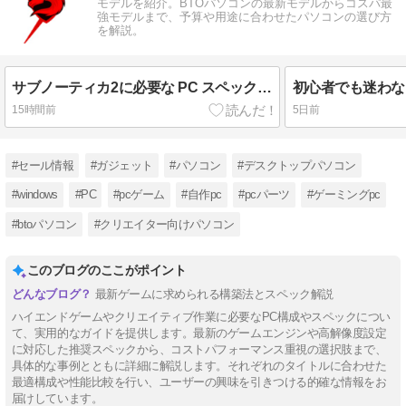
モデルを紹介。BTOパソコンの最新モデルからコスパ最
強モデルまで、予算や用途に合わせたパソコンの選び方
を解説。
サブノーティカ2に必要な PC スペック 本当に高い？
15時間前
5日前
#セール情報
#ガジェット
#パソコン
#デスクトップパソコン
#windows
#PC
#pcゲーム
#自作pc
#pcパーツ
#ゲーミングpc
#btoパソコン
#クリエイター向けパソコン
このブログのここがポイント
最新ゲームに求められる構築法とスペック解説
ハイエンドゲームやクリエイティブ作業に必要なPC構成やスペックについ
て、実用的なガイドを提供します。最新のゲームエンジンや高解像度設定
に対応した推奨スペックから、コストパフォーマンス重視の選択肢まで、
具体的な事例とともに詳細に解説します。それぞれのタイトルに合わせた
最適構成や性能比較を行い、ユーザーの興味を引きつける的確な情報をお
届けしています。