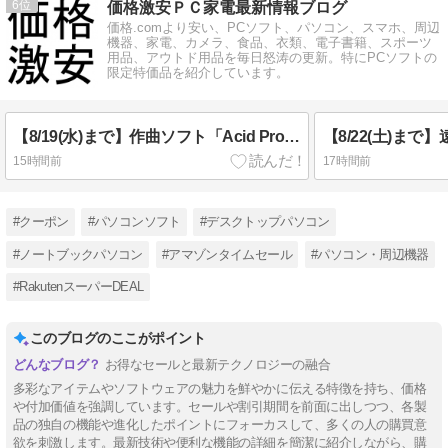
6
価格激安ＰＣ家電最新情報ブログ
価格.comより安い、PCソフト、パソコン、スマホ、周辺
機器、家電、カメラ、食品、衣類、電子書籍、スポーツ
用品、アウトド用品を毎日怒涛の更新。特にPCソフトの
限定特価品を紹介しています。
【8/19(水)まで】作曲ソフト「Acid Pro 2026」13,980円(税込)
15時間前
17時間前
#クーポン
#パソコンソフト
#デスクトップパソコン
#ノートブックパソコン
#アマゾンタイムセール
#パソコン・周辺機器
#RakutenスーパーDEAL
このブログのここがポイント
お得なセールと最新テクノロジーの融合
多彩なアイテムやソフトウェアの魅力を鮮やかに伝える特徴を持ち、価格
や付加価値を強調しています。セールや割引期間を前面に出しつつ、各製
品の独自の機能や進化したポイントにフォーカスして、多くの人の購買意
欲を刺激します。最新技術や便利な機能の詳細を簡潔に紹介しながら、購