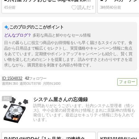
45分前
3時間40分前
このブログのここがポイント
多彩な商品と鮮やかなセール情報
日々の暮らしに役立つ商品やお得情報をいち早く届けるスタイルです。食
品から日用品まで幅広くセレクトし、実質価格やキャンペーン情報に焦点
をあてています。定期便やポイントアップキャンペーンも紹介し、賢く買
い物を楽しむためのヒントを提案します。読みやすさとわかりやすさを追
求しながら、購買意欲を刺激する内容が特徴です。
1504832
42
週間IN:
350
週間OUT:
8790
月間IN:
1630
8
システム屋さんの忘備録
訪問ありがとうございます。社内システム管理者（情シ
ス)、中小企業の経営者向け情報とまれに京阪神の情報も
発信しています。最近はセキュリティ情報に力を入れて
います。