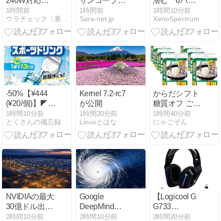
240W対応・
サンコープラ
潜む「6バイ
巻取式USB
スチック/エブ
トの隙間」、
1時間前
1時間前
1時間10分前
ウラチェック〔裏チェック〕
Sara-net.jp
XenoSpectrum
Type-Cケーブ
リーパック 浅
最新のSpectre
ル「TALIX
型
防御を突破す
Qlex
NO1(2P)/4973230011985
る割り込み攻
Retractable
撃の全貌
Cable」が発
売
-50%【¥444
Kernel 7.2-rc7
からだシフト
(¥20/個)】◤メ
が公開
糖質オフ ごは
ロディアン 自
ん 大麦入り
1時間10分前
1時間20分前
1時間40分前
とくさんの備忘録
Linuxとはな
にゃごぞん
分で作れるス
(150g×3食入
ポーツドリン
×8セット ) 低
ク 20＋2個増
糖質で美味し
量
く健康管理 (
高アミロース
米 / 大麦 /うる
ち米 ) 電子レ
ンジ調理 ( 時
NVIDIAの最大
Google
【Logicool G
短 / 災害時用 /
30億ドル出資
DeepMind、
G733
ローリングス
報道と
サイクロン予
LIGHTSPEED】
2時間10分前
2時間10分前
2時間20分前