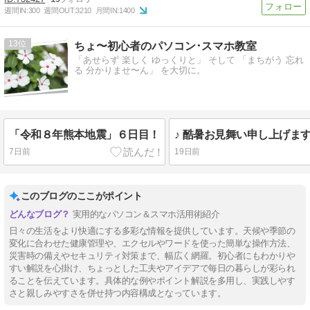
週間IN:
300
週間OUT:
3210
月間IN:
1400
13
ちょ〜初心者のパソコン･スマホ教室
「あせらず 楽しく ゆっくりと」 そして 「まちがう 忘れ
る 分かりませ〜ん」 を大切に。
「令和８年熊本地震」６日目！
7日前
19日前
このブログのここがポイント
実用的なパソコン＆スマホ活用術紹介
日々の生活をより快適にする多彩な情報を提供しています。天候や季節の
変化に合わせた健康管理や、エクセルやワードを使った簡単な操作方法、
災害時の備えやセキュリティ対策まで、幅広く網羅。初心者にもわかりや
すい解説を心掛け、ちょっとした工夫やアイデアで毎日の暮らしが彩られ
ることを伝えています。具体的な例やポイント解説を多用し、実践しやす
さと親しみやすさを併せ持つ内容構成となっています。