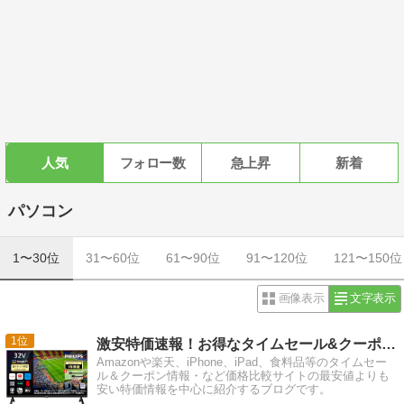
人気
フォロー数
急上昇
新着
パソコン
1〜30位
31〜60位
61〜90位
91〜120位
121〜150位
画像表示
文字表示
1
激安特価速報！お得なタイムセール&クーポン情報ブログ
Amazonや楽天、iPhone、iPad、食料品等のタイムセー
ル＆クーポン情報・など価格比較サイトの最安値よりも
安い特価情報を中心に紹介するブログです。