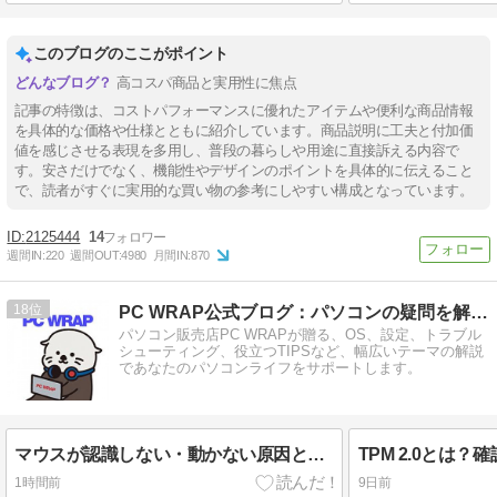
このブログのここがポイント
高コスパ商品と実用性に焦点
記事の特徴は、コストパフォーマンスに優れたアイテムや便利な商品情報
を具体的な価格や仕様とともに紹介しています。商品説明に工夫と付加価
値を感じさせる表現を多用し、普段の暮らしや用途に直接訴える内容で
す。安さだけでなく、機能性やデザインのポイントを具体的に伝えること
で、読者がすぐに実用的な買い物の参考にしやすい構成となっています。
2125444
14
週間IN:
220
週間OUT:
4980
月間IN:
870
18
PC WRAP公式ブログ：パソコンの疑問を解決！
パソコン販売店PC WRAPが贈る、OS、設定、トラブル
シューティング、役立つTIPSなど、幅広いテーマの解説
であなたのパソコンライフをサポートします。
マウスが認識しない・動かない原因と対処法｜有線・無線別にわかりやすく解説
1時間前
9日前