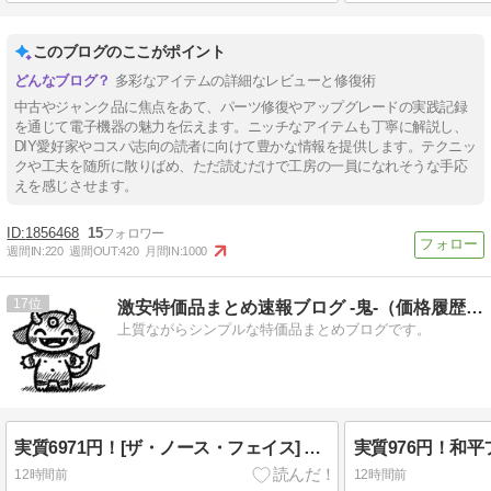
このブログのここがポイント
多彩なアイテムの詳細なレビューと修復術
中古やジャンク品に焦点をあて、パーツ修復やアップグレードの実践記録
を通じて電子機器の魅力を伝えます。ニッチなアイテムも丁寧に解説し、
DIY愛好家やコスパ志向の読者に向けて豊かな情報を提供します。テクニッ
クや工夫を随所に散りばめ、ただ読むだけで工房の一員になれそうな手応
えを感じさせます。
1856468
15
週間IN:
220
週間OUT:
420
月間IN:
1000
17
激安特価品まとめ速報ブログ -鬼-（価格履歴追加しました）
上質ながらシンプルな特価品まとめブログです。
実質6971円！[ザ・ノース・フェイス] ロングスリーブエンライドティー ユニセックス Mサイズ 激安特価！
12時間前
12時間前