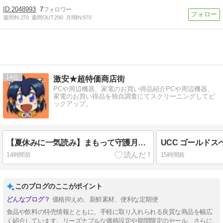
2048993
7
週間IN:
270
週間OUT:
290
月間IN:
970
14
激安★超特価商店街
PCや周辺機器、家電のお買い得品紹介PCや周辺機器、
家電のお買い得品を独自調査にてスクリーニングしてピ
ックアップ。
【夏休みに一気読み】まもって守護月天！ Kindle版 全10巻 各巻99円【全10巻合計990円】
14時間前
15時間前
このブログのここがポイント
価格抑えめ、新鮮素材、便利な定期便
食品や飲料の特売情報とともに、手軽に取り入れられる良質な商品を幅広
く紹介しています。リーズナブルな価格設定や期間限定のセール、さらに