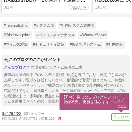
RAID1のHDDが「1ヶ月差」で連続クラッシュ 2.5インチ15K高回転モデルの寿命がシビア
KB5101684
3日前
13日前
#microsoftoffice
#システム屋
#社内システム管理者
#WindowsUpdate
#パソコンメンテナンス
#WindowsServer
#ウイルス駆除
#セキュリティ対策
#販売管理システム
#社内共有
このブログのここがポイント
気温変動とシステム保護の工夫
夏季の高温環境下でのシステム管理に焦点を当てており、夜間でも室温が
上昇しやすい現状を詳述しています。物理的な環境問題とともに、稼働中
のサーバーやネットワーク機器の安全管理に役立つ具体的な対策を解説。
空調だけでなく、扇風機やエネルギー効率の良いハードウェア選定、環境
の最適化まで、多角的な視点から提案しています。管理者が安心してシス
【Tips】気になるブログをフォロー。

テムを運用できるための、実践的な知恵と工夫を伝える内容です。
登録不要。更新を逃さずキャッチ！
閉じる
1267722
33
週間IN:
328
週間OUT:
760
月間IN:
1504