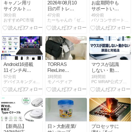
キャノン用リ
2026年08月10
お盆期間中も
サイクルトナ
日のITトレン
サポートいた
ー331IIBLK 4
ドまとめ
します
38分前
47分前
49分前
おすすめPC市場
たーちゃんの「ゼロよりはいくらかましな」
パソコンサポートせんだいみやぎ
色セットの魅
力
Android16搭載
TORRAS
マウスが認識
11インチAIタ
FlexLine
しない・動か
ブレットを客
PearlGo レビ
ない原因と対
57分前
1時間前
1時間前
デバイスキング.com
モノペディア
PC WRAP公式ブログ：パソコンの疑問を解決！
観レビュー
ュー／カラビ
処法｜有線・
ナ×巻き取り
無線別にわか
ケーブルで持
りやすく解説
ち運びが変わ
るモバイルバ
ッテリー
【新商品】
日＞大創産業/
プロセッサに