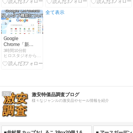
ポンで2,415円
ADV『Conquistadorio』
掛けが1,014円
送料無料～ 楽
などAndroidア
送料無料 - 安
天市場 【美酢
プリ値下げセ
値世界一への
全て表示
公式】美酢 希
ール
挑戦
釈式 選べる 4
2026/08/10
本セット 8フ
レーバー
Google
800ml 果実酢
Chrome「新し
飲み比べ 常温
いタブ」と
3時間10分前
アサイーブレ
ヒロスタジオから見える世界
「縦並びタ
ンド ざくろ マ
ブ」の活用
スカット グレ
術！脳性麻痺
ープフルーツ
の僕がPC操作
シトラス アセ
の疲労を激減
ロラ キウイ も
させた工夫
も 2026.08.11
7
激安特価品調査ブログ
01:59まで
様々なジャンルの激安品やセール情報を紹介
■井村屋 カップおしるこ 38g×20個 1,616円