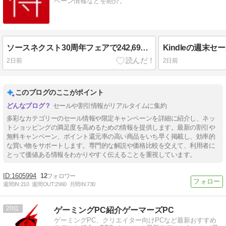
ペーン情報などを紹介。
ソースネクスト30周年フェアで242,691円相当のソフトが3万円（8/17まで）
2日前
2日前
このブログのここがポイント
セールや割引情報がリアルタイムに集約
多彩なカテゴリーのセール情報や限定キャンペーンを詳細に紹介し、ネッ
トショッピングの満足度を高めるための情報を提供します。最新の割引や
無料キャンペーン、ポイント還元率の高い商品をいち早く掲載し、効率的
な買い物をサポートします。専門的な解説や価格比較を交えて、利用者に
とって価値ある情報をわかりやすく伝えることを重視しています。
1605994
12
週間IN:
210
週間OUT:
2960
月間IN:
730
20
ゲーミングPC紹介ゲーマーズPC
ゲーミングPC、クリエイター向けPCなど最新おすすめ