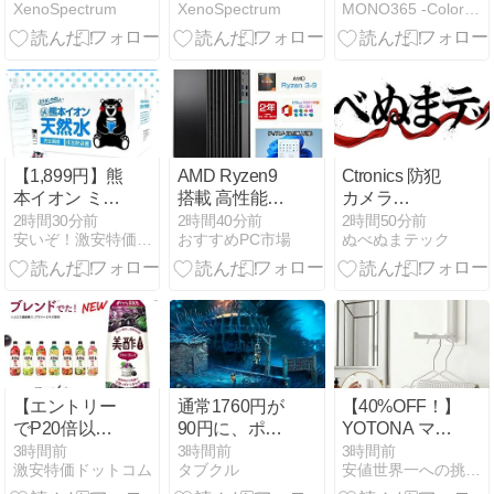
トックにも )
XenoSpectrum
XenoSpectrum
MONO365 -Color your days-
Amazonの
測AIを公開：
軽量性、装着
糖質コントロ
7.65GW計
平均1日先行
快適性、デザ
ール
画、AI投資は
の評価は何を
イン性、そし
電力へ
変えるか
てゲーム向け
の音響機能を
高い水準でま
とめたワイヤ
レスヘッドホ
【1,899円】熊
AMD Ryzen9
Ctronics 防犯
ンがAmazon
本イオン ミネ
搭載 高性能デ
カメラ
にて25%OFF
ラルウォータ
スクトップPC
CTIPC-295C-
2時間30分前
2時間40分前
2時間50分前
の14,980円
安いぞ！激安特価ニュース速報
おすすめPC市場
ぬべぬまテック
ー 天然水
の強みとは？
JPは買って大
500ml 45本
丈夫？ 型番末
尾の「-JP」と
技適の照合結
果を確認
【2026】
【エントリー
通常1760円が
【40%OFF！】
でP20倍以上
90円に、ポイ
YOTONA マグ
確定】
ントアンドク
ネット 折りた
3時間前
3時間前
3時間前
激安特価ドットコム
タブクル
安値世界一への挑戦 【激安超特価】
30%OFFクー
リック
たみ ハンガー