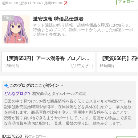
週間IN:
310
週間OUT:
19640
月間IN:
1530
10
激安速報 特価品伝道者
ネット通販の祭り情報、超絶特価品を即座にお知らせ。
特価まとめブログ。独自ルートから入手した極秘クーポ
ン情報も多数あり。
【実質653円】アース渦巻香 プロプレミアム 蚊取り線香 60巻入が21％ポイント還元。オーソドックスな蚊取り線香。お皿付き
12時間前
16時間前
このブログのここがポイント
格安商品とタイムセールの連続
日常の中で見つけるお得な商品情報を鋭く伝えるスタイルが特徴です。各
記事は販売開始時間や割引率、在庫状況などを具体的に紹介し、購入意欲
を刺激します。商品写真や比較も交え、実用性と割安感を伝えることで、
読者が賢く買い物できるようサポートしています。定番から珍品まで多彩
な商品情報を適切に配信し、見逃し厳禁の掘り出し物を紹介します。
1178258
76