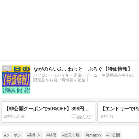
4
ながのらいふ．ねっと ぶろぐ【特価情報】
パソコン・モバイル・家電・ゲーム・生活用品を中心に
限定品やお買い得情報を配信中。
【非公開クーポンで50%OFF】399円～499円 Amazon Luksnoc クリア シール帳 女の子 はがせる 選べる3サイズ A6/A7/M5 シールバインダー 6穴 バインダー リフィル20枚 かわいい キャラクター 手帳 2026.08.16まで
2時間50分前
3時間前
#クーポン
#割引き
#特価
#楽天市場
#amazon
#非公開