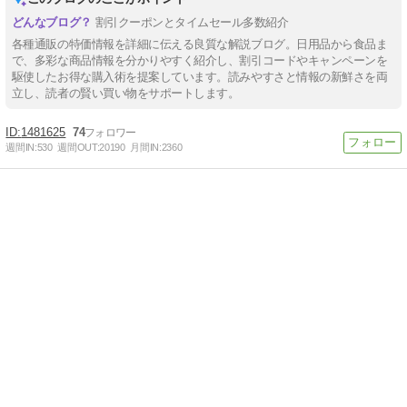
割引クーポンとタイムセール多数紹介
各種通販の特価情報を詳細に伝える良質な解説ブログ。日用品から食品ま
で、多彩な商品情報を分かりやすく紹介し、割引コードやキャンペーンを
駆使したお得な購入術を提案しています。読みやすさと情報の新鮮さを両
立し、読者の賢い買い物をサポートします。
1481625
74
週間IN:
530
週間OUT:
20190
月間IN:
2360