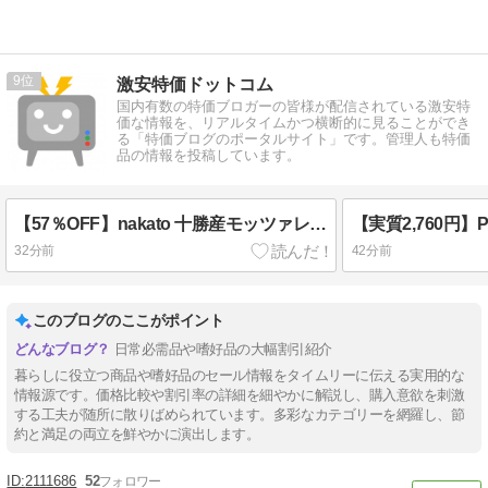
9
激安特価ドットコム
国内有数の特価ブロガーの皆様が配信されている激安特
価な情報を、リアルタイムかつ横断的に見ることができ
る「特価ブログのポータルサイト」です。管理人も特価
品の情報を投稿しています。
【57％OFF】nakato 十勝産モッツァレラチーズと ドライトマトのカレー 麻布十番シリーズ180g 1個 398円！
32分前
42分前
このブログのここがポイント
日常必需品や嗜好品の大幅割引紹介
暮らしに役立つ商品や嗜好品のセール情報をタイムリーに伝える実用的な
情報源です。価格比較や割引率の詳細を細やかに解説し、購入意欲を刺激
する工夫が随所に散りばめられています。多彩なカテゴリーを網羅し、節
約と満足の両立を鮮やかに演出します。
2111686
52