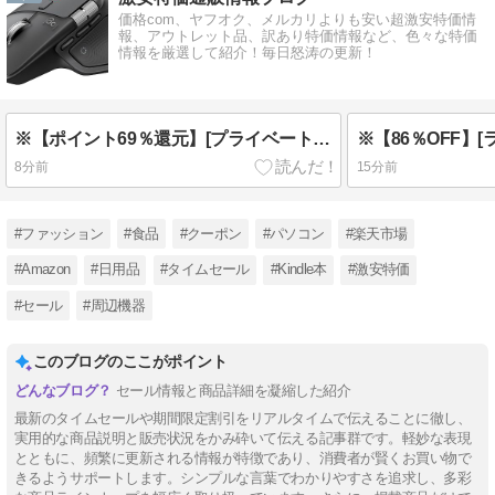
価格com、ヤフオク、メルカリよりも安い超激安特価情
報、アウトレット品、訳あり特価情報など、色々な特価
情報を厳選して紹介！毎日怒涛の更新！
※【ポイント69％還元】[プライベートレーベル] トートバッグ 子育てバッグ パパママ兼用 キーフック付 No.11161 アイボリー 小 実質1554円！
8分前
15分前
#ファッション
#食品
#クーポン
#パソコン
#楽天市場
#Amazon
#日用品
#タイムセール
#Kindle本
#激安特価
#セール
#周辺機器
このブログのここがポイント
セール情報と商品詳細を凝縮した紹介
最新のタイムセールや期間限定割引をリアルタイムで伝えることに徹し、
実用的な商品説明と販売状況をかみ砕いて伝える記事群です。軽妙な表現
とともに、頻繁に更新される情報が特徴であり、消費者が賢くお買い物で
きるようサポートします。シンプルな言葉でわかりやすさを追求し、多彩