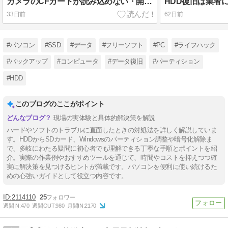
カメラのCFカードが読み込めない・開けない時のデータ復旧ガイド
33日前
62日前
#パソコン
#SSD
#データ
#フリーソフト
#PC
#ライフハック
#バックアップ
#コンピュータ
#データ復旧
#パーティション
#HDD
このブログのここがポイント
現場の実体験と具体的解決策を解説
ハードやソフトのトラブルに直面したときの対処法を詳しく解説していま
す。HDDからSDカード、Windowsのパーティション調整や暗号化解除ま
で、多岐にわたる疑問に初心者でも理解できる丁寧な手順とポイントを紹
介。実際の作業例やおすすめツールを通じて、時間やコストを抑えつつ確
実に解決策を見つけるヒントが満載です。パソコンを便利に使い続けるた
めの心強いガイドとして役立つ内容です。
2114110
25
週間IN:
470
週間OUT:
980
月間IN:
2170