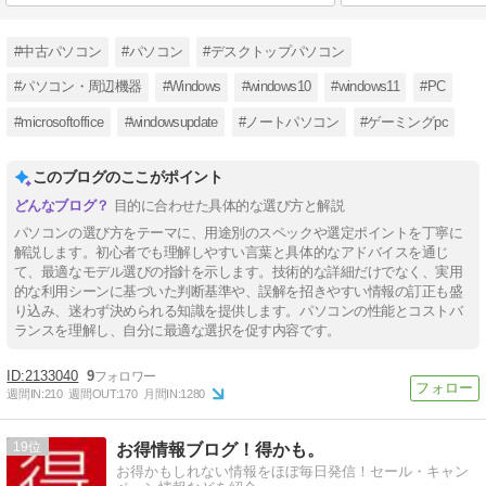
#中古パソコン
#パソコン
#デスクトップパソコン
#パソコン・周辺機器
#Windows
#windows10
#windows11
#PC
#microsoftoffice
#windowsupdate
#ノートパソコン
#ゲーミングpc
このブログのここがポイント
目的に合わせた具体的な選び方と解説
パソコンの選び方をテーマに、用途別のスペックや選定ポイントを丁寧に
解説します。初心者でも理解しやすい言葉と具体的なアドバイスを通じ
て、最適なモデル選びの指針を示します。技術的な詳細だけでなく、実用
的な利用シーンに基づいた判断基準や、誤解を招きやすい情報の訂正も盛
り込み、迷わず決められる知識を提供します。パソコンの性能とコストバ
ランスを理解し、自分に最適な選択を促す内容です。
2133040
9
週間IN:
210
週間OUT:
170
月間IN:
1280
19
お得情報ブログ！得かも。
お得かもしれない情報をほぼ毎日発信！セール・キャン