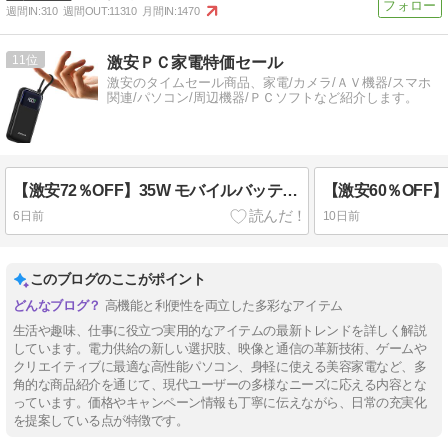
週間IN:
310
週間OUT:
11310
月間IN:
1470
11
激安ＰＣ家電特価セール
激安のタイムセール商品、家電/カメラ/ＡＶ機器/スマホ
関連/パソコン/周辺機器/ＰＣソフトなど紹介します。
【激安72％OFF】35W モバイルバッテリー 10,000mAh ケーブル内蔵 タイプC 実質999円(税込)
6日前
10日前
このブログのここがポイント
高機能と利便性を両立した多彩なアイテム
生活や趣味、仕事に役立つ実用的なアイテムの最新トレンドを詳しく解説
しています。電力供給の新しい選択肢、映像と通信の革新技術、ゲームや
クリエイティブに最適な高性能パソコン、身軽に使える美容家電など、多
角的な商品紹介を通じて、現代ユーザーの多様なニーズに応える内容とな
っています。価格やキャンペーン情報も丁寧に伝えながら、日常の充実化
を提案している点が特徴です。