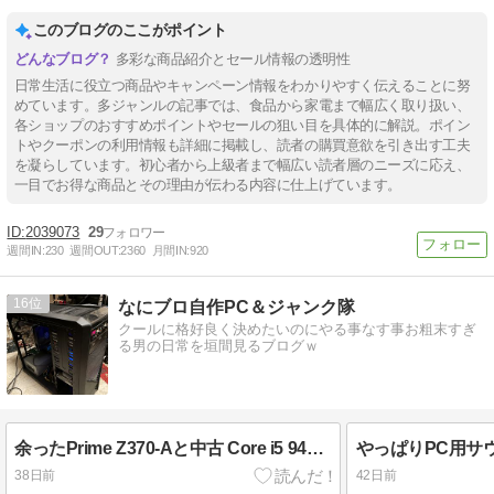
このブログのここがポイント
多彩な商品紹介とセール情報の透明性
日常生活に役立つ商品やキャンペーン情報をわかりやすく伝えることに努
めています。多ジャンルの記事では、食品から家電まで幅広く取り扱い、
各ショップのおすすめポイントやセールの狙い目を具体的に解説。ポイン
トやクーポンの利用情報も詳細に掲載し、読者の購買意欲を引き出す工夫
を凝らしています。初心者から上級者まで幅広い読者層のニーズに応え、
一目でお得な商品とその理由が伝わる内容に仕上げています。
2039073
29
週間IN:
230
週間OUT:
2360
月間IN:
920
16
なにブロ自作PC＆ジャンク隊
クールに格好良く決めたいのにやる事なす事お粗末すぎ
る男の日常を垣間見るブログｗ
余ったPrime Z370-Aと中古 Core i5 9400Fで録画専用機をWindows11対応にする
38日前
42日前