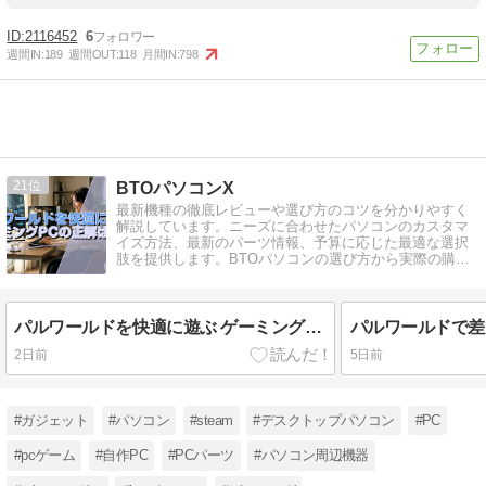
2116452
6
週間IN:
189
週間OUT:
118
月間IN:
798
21
BTOパソコンX
最新機種の徹底レビューや選び方のコツを分かりやすく
解説しています。ニーズに合わせたパソコンのカスタマ
イズ方法、最新のパーツ情報、予算に応じた最適な選択
肢を提供します。BTOパソコンの選び方から実際の購入
まで、詳細にわたってサポートします。
パルワールドを快適に遊ぶ ゲーミングPCの正解はコレ
2日前
5日前
#ガジェット
#パソコン
#steam
#デスクトップパソコン
#PC
#pcゲーム
#自作PC
#PCパーツ
#パソコン周辺機器