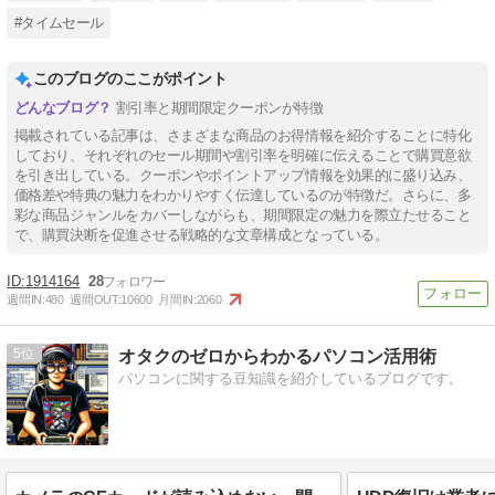
#タイムセール
このブログのここがポイント
割引率と期間限定クーポンが特徴
掲載されている記事は、さまざまな商品のお得情報を紹介することに特化
しており、それぞれのセール期間や割引率を明確に伝えることで購買意欲
を引き出している。クーポンやポイントアップ情報を効果的に盛り込み、
価格差や特典の魅力をわかりやすく伝達しているのが特徴だ。さらに、多
彩な商品ジャンルをカバーしながらも、期間限定の魅力を際立たせること
で、購買決断を促進させる戦略的な文章構成となっている。
1914164
28
週間IN:
480
週間OUT:
10600
月間IN:
2060
5
オタクのゼロからわかるパソコン活用術
パソコンに関する豆知識を紹介しているブログです。