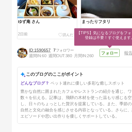
ゆず庵 さん
まったりフタリ
【TIPS】気になるブログをフォ
2日前
4日前
登録は不要！すぐ使えます
1590657
7
報
週間IN:
60
週間OUT:
380
月間IN:
260
このブログのここがポイント
ヤマガラのヒナ
ペット連れに優しい多彩な癒しスポット
11日前
豊かな自然に囲まれたカフェやレストランの紹介を通じ、ワ
数々を伝える。記事は、飛騨の木材を使った温もり感じる空
し、日々のちょっとした贅沢を提案している。また、季節の
自然と文化の融合を感じさせる内容となっている。さらに、
エピソードや思い出作りを優しくサポートしている。