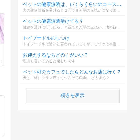
ペットの健康診断は、いくらくらいのコースにしてますか？
犬の健康診断を受けると２匹で８万弱の支払いになりまして。世間の皆さんは、いくらくらい払っているのだろう？と疑問に思いましての質問です。ご協力お願いします。（１匹あたりの金額でお願いします）
ペットの健康診断受けてる？
健診を受けに行ったら、２匹で８万弱の支払い。他の皆様は健診、受けているのだろうか？いくらくらいかけているのだろうか？
トイプードルのしつけ
トイプードルは賢いと言われていますが、しつけは本当にしやすいでしょうか？
お迎えするならどの子がいい？
理由も書いてあると嬉しいです
ペット可のカフェでしたらどんなお店に行く？
犬と一緒にテラス席でくつろげるCafé、どうする？
続きを表示