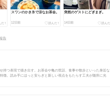
スワンのかき氷で涼なお茶会。
突然のゲストにどぎまぎ。
12日前
14日前
報告
せ持つ表現で描き出す。お茶会や亀の世話、食事や散歩といった身近な
特徴。読み手にほっと安らぎと新しい視点をもたらす工夫が随所に光