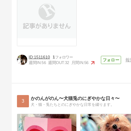
1511610
1
報
週間IN:
56
週間OUT:
32
月間IN:
56
かのんがのん〜犬猫兎のにぎやかな日々〜
3
犬・猫・兎たちとのにぎやかな日常を綴ります。