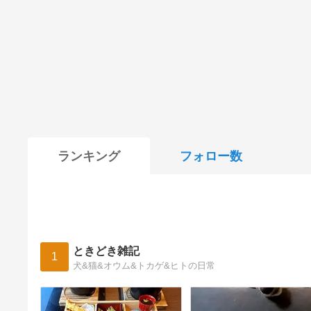
ランキング
フォロー数
ときどき雑記
1
犬&猫&オウム&トカゲ&ヒトの日常