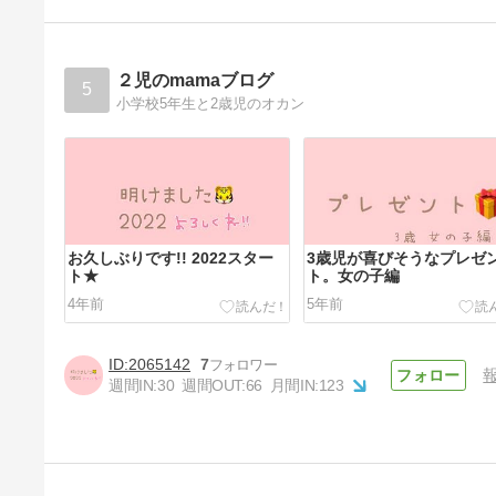
２児のmamaブログ
5
小学校5年生と2歳児のオカン
お久しぶりです!! 2022スター
3歳児が喜びそうなプレゼ
ト★
ト。女の子編
4年前
5年前
2065142
7
週間IN:
30
週間OUT:
66
月間IN:
123
休日の過ごし方 夏休み編3