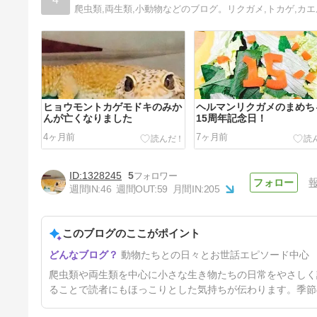
爬虫類,両生類,小動物などのブログ。リクガメ,トカゲ,カエ
ヒョウモントカゲモドキのみか
ヘルマンリクガメのまめち
んが亡くなりました
15周年記念日！
4ヶ月前
7ヶ月前
1328245
5
週間IN:
46
週間OUT:
59
月間IN:
205
このブログのここがポイント
新しい家
動物たちとの日々とお世話エピソード中心
1年前
爬虫類や両生類を中心に小さな生き物たちの日常をやさしく
ることで読者にもほっこりとした気持ちが伝わります。季節