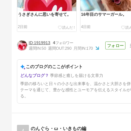
うさぎさんに思いを寄せて。
16年目のサマーガール。
2日前
4日前
1919913
4
週間IN:
50
週間OUT:
290
月間IN:
170
このブログのここがポイント
真夏のギラギラ対策。
季節感と癒しを届ける文章力
17日前
季節の移ろいと日々の小さな出来事を、温かさと大胆さを併
テーマを通じて、豊かな感性とユーモアを伝えるスタイルが
る。
のんぐら・ω・いきもの編
4