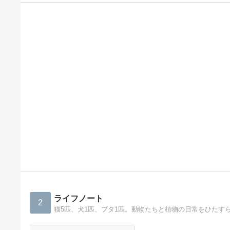
ライフノート
2
猫5匹、犬1匹、ブタ1匹。動物たちと植物の日常をひたす