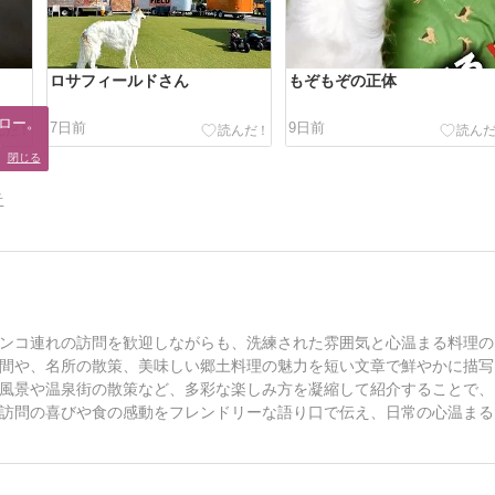
ロサフィールドさん
もぞもぞの正体
ロー。

7日前
9日前
。
閉じる
告
ンコ連れの訪問を歓迎しながらも、洗練された雰囲気と心温まる料理の
間や、名所の散策、美味しい郷土料理の魅力を短い文章で鮮やかに描写
風景や温泉街の散策など、多彩な楽しみ方を凝縮して紹介することで、
訪問の喜びや食の感動をフレンドリーな語り口で伝え、日常の心温まる