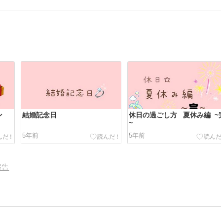
ン
結婚記念日
休日の過ごし方 夏休み編 ~
~
5年前
5年前
報告