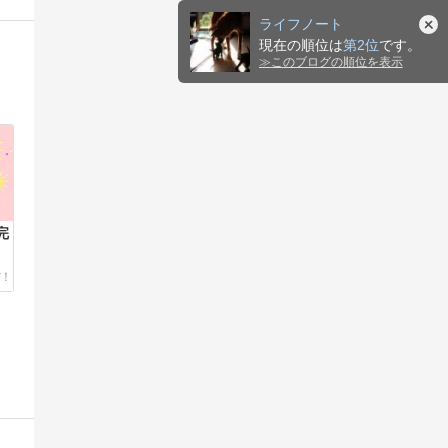
ライフノート
現在の順位は
第2位
です。
≫
このブログの順位を表示
完