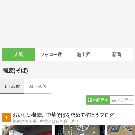
人気
フォロー数
急上昇
新着
蕎麦(そば)
1〜30位
31〜60位
画像表示
文字表示
おいしい蕎麦、中華そばを求めて彷徨うブログ
1
福井の蕎麦屋、中華そば店を食べ歩き