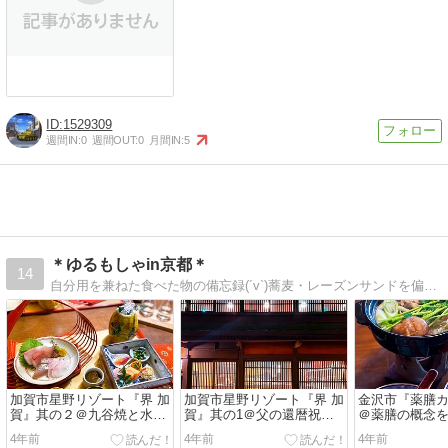
1529309
週間IN:
0
週間OUT:
0
月間IN:
5
＊ゆるもしゃin京都＊
14
自分用を兼ねた食べた物の備忘録(´v`)蕎麦・レーズンサンドを偏愛。気になったものはとりあえず食べてみます(*´〜`*)
加賀市星野リゾート『界 加
加賀市星野リゾート『界 加
金沢市『薬膳
賀』其の２＠九谷焼と水
賀』其の1＠父の還暦祝い
＠薬膳の概念を
引、季節の料理の麗しき共
に♪露天風呂付「紅殻の
いしくてヘル
4年前
4年前
4年前
演♡豪華夕食編♪
間」でゆったり湯治
わり御膳」♪