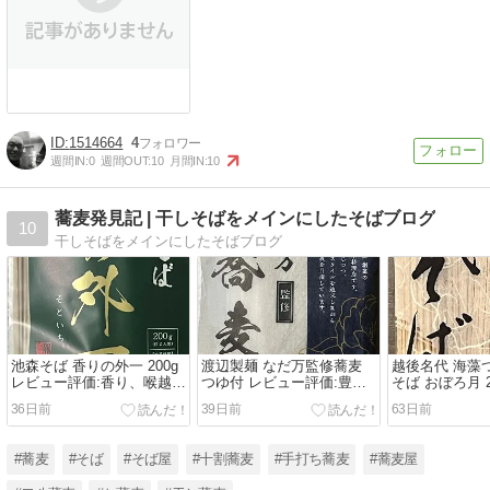
1514664
4
週間IN:
0
週間OUT:
10
月間IN:
10
蕎麦発見記 | 干しそばをメインにしたそばブログ
10
干しそばをメインにしたそばブログ
池森そば 香りの外一 200g
渡辺製麺 なだ万監修蕎麦
越後名代 海藻
レビュー評価:香り、喉越
つゆ付 レビュー評価:豊か
そば おぼろ月 2
し、風味のバランス良しの
な香りのつゆが特徴の半な
ー評価、コシ
36日前
39日前
63日前
乾麺
まそば
ぎそば
#蕎麦
#そば
#そば屋
#十割蕎麦
#手打ち蕎麦
#蕎麦屋