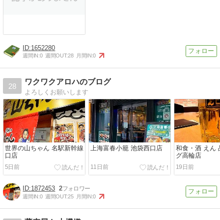
1652280
週間IN:
0
週間OUT:
28
月間IN:
0
ワクワクアロハのブログ
28
よろしくお願いします
世界の山ちゃん 名駅新幹線
上海富春小籠 池袋西口店
和食・酒 えん
口店
グ高輪店
5日前
11日前
19日前
1872453
2
週間IN:
0
週間OUT:
25
月間IN:
0