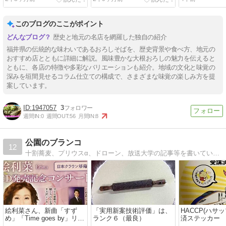
このブログのここがポイント
歴史と地元の名店を網羅した独自の紹介
福井県の伝統的な味わいであるおろしそばを、歴史背景や食べ方、地元の
おすすめ店とともに詳細に解説。風味豊かな大根おろしの魅力を伝えると
ともに、各店の特徴や多彩なバリエーションも紹介。地域の文化と味覚の
深みを垣間見せるコラム仕立ての構成で、さまざまな味覚の楽しみ方を提
案しています。
1947057
3
週間IN:
0
週間OUT:
56
月間IN:
8
公園のブランコ
12
十割蕎麦、プリウスα、ドローン、放送大学の記事等を書いています。
絵利菜さん、新曲「すず
「実用新案技術評価」は、
HACCP(ハサ
め」「Time goes by」リリ
ランク６（最良）
済ステッカー
ースです