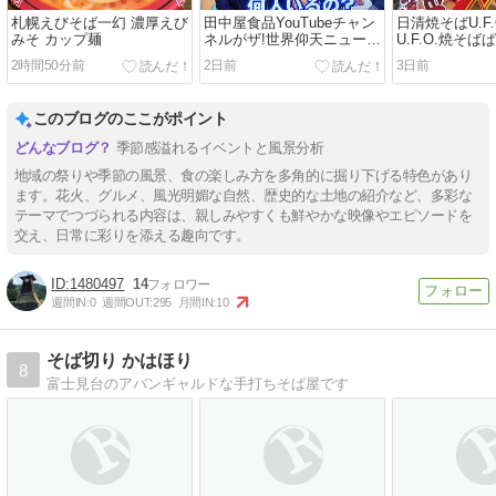
札幌えびそば一幻 濃厚えび
田中屋食品YouTubeチャン
日清焼そばU.F.
みそ カップ麺
ネルがザ!世界仰天ニュース
U.F.O.焼そば
に⁉︎
2時間50分前
2日前
3日前
このブログのここがポイント
季節感溢れるイベントと風景分析
地域の祭りや季節の風景、食の楽しみ方を多角的に掘り下げる特色があり
ます。花火、グルメ、風光明媚な自然、歴史的な土地の紹介など、多彩な
テーマでつづられる内容は、親しみやすくも鮮やかな映像やエピソードを
交え、日常に彩りを添える趣向です。
1480497
14
週間IN:
0
週間OUT:
295
月間IN:
10
そば切り かはほり
8
富士見台のアバンギャルドな手打ちそば屋です