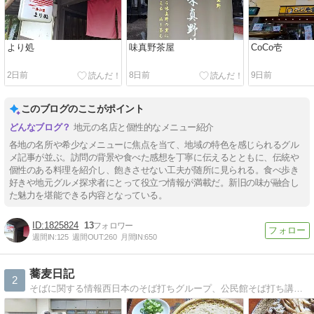
より処
味真野茶屋
CoCo壱
2日前
8日前
9日前
このブログのここがポイント
地元の名店と個性的なメニュー紹介
各地の名所や希少なメニューに焦点を当て、地域の特色を感じられるグル
メ記事が並ぶ。訪問の背景や食べた感想を丁寧に伝えるとともに、伝統や
個性のある料理を紹介し、飽きさせない工夫が随所に見られる。食べ歩き
好きや地元グルメ探求者にとって役立つ情報が満載だ。新旧の味が融合し
た魅力を堪能できる内容となっている。
1825824
13
週間IN:
125
週間OUT:
260
月間IN:
650
蕎麦日記
2
そばに関する情報西日本のそば打ちグループ、公民館そば打ち講座等の活動状況を紹介