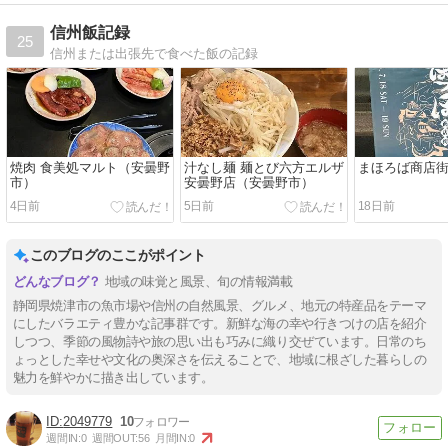
信州飯記録
25
信州または出張先で食べた飯の記録
焼肉 食美処マルト（安曇野
汁なし麺 麺とび六方エルザ
まほろば商店
市）
安曇野店（安曇野市）
4日前
5日前
18日前
このブログのここがポイント
地域の味覚と風景、旬の情報満載
静岡県焼津市の魚市場や信州の自然風景、グルメ、地元の特産品をテーマ
にしたバラエティ豊かな記事群です。新鮮な海の幸や行きつけの店を紹介
しつつ、季節の風物詩や旅の思い出も巧みに織り交ぜています。日常のち
ょっとした幸せや文化の奥深さを伝えることで、地域に根ざした暮らしの
魅力を鮮やかに描き出しています。
2049779
10
週間IN:
0
週間OUT:
56
月間IN:
0