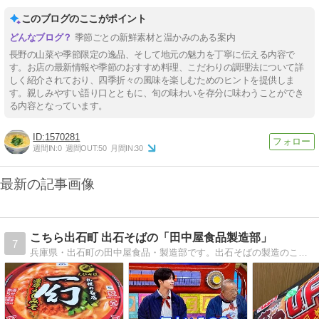
このブログのここがポイント
季節ごとの新鮮素材と温かみのある案内
長野の山菜や季節限定の逸品、そして地元の魅力を丁寧に伝える内容で
す。お店の最新情報や季節のおすすめ料理、こだわりの調理法について詳
しく紹介されており、四季折々の風味を楽しむためのヒントを提供しま
す。親しみやすい語り口とともに、旬の味わいを存分に味わうことができ
る内容となっています。
1570281
週間IN:
0
週間OUT:
50
月間IN:
30
最新の記事画像
こちら出石町 出石そばの「田中屋食品製造部」
7
兵庫県・出石町の田中屋食品・製造部です。出石そばの製造のこと、地域のこと、その他戯言を綴っています。