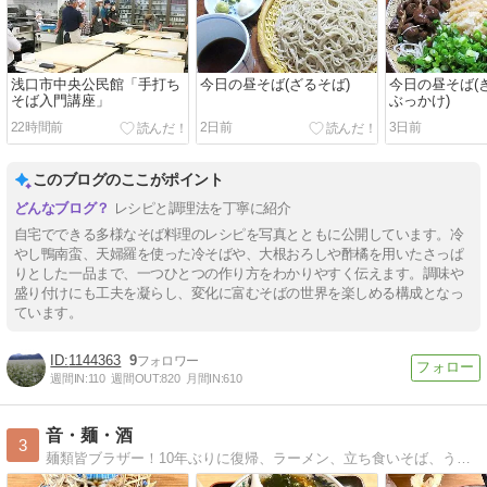
浅口市中央公民館「手打ち
今日の昼そば(ざるそば)
今日の昼そば(
そば入門講座」
ぶっかけ)
22時間前
2日前
3日前
このブログのここがポイント
レシピと調理法を丁寧に紹介
自宅でできる多様なそば料理のレシピを写真とともに公開しています。冷
やし鴨南蛮、天婦羅を使った冷そばや、大根おろしや酢橘を用いたさっぱ
りとした一品まで、一つひとつの作り方をわかりやすく伝えます。調味や
盛り付けにも工夫を凝らし、変化に富むそばの世界を楽しめる構成となっ
ています。
1144363
9
週間IN:
110
週間OUT:
820
月間IN:
610
音・麺・酒
3
麺類皆ブラザー！10年ぶりに復帰、ラーメン、立ち食いそば、うどん！蕎麦！ポッドキャストやってます