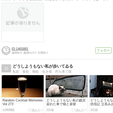
1465881
週間IN:
0
週間OUT:
3
月間IN:
1
どうしようもない私が歩いてゐる
22
私欲 食欲 物欲 生き様 朽ち果て様
Random Cocktail Memories
どうしようもない私の戯言
どうしようも
Vol.273
寂れた車で猫と昼寝
彷徨記 立呑み
12時間前
2日前
3日前