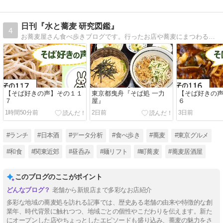
日刊『水と蕎麦 研究図鑑』
4
お蕎麦屋さん食べ歩きブログです。行ったお店や蕎麦にまつわる記事をこつこつアップしています。あなたの行きたい蕎麦屋が見つかりますように！
【そば好きの声】その１１
東京都曳舟『そば処 一力
【そば好きの
７
屋』
６
1時間50分前
2日前
3日前
#ランチ
#日本酒
#データ分析
#食べ歩き
#蕎麦
#東京グルメ
#和食
#関東近郊
#昼呑み
#麺リフト
#町蕎麦
#蕎麦居酒屋
このブログのここがポイント
老舗から新規店まで多彩なお店紹介
多彩な地域の蕎麦処を訪れる記事では、歴史ある老舗の由来や特徴的な創
業年、時代背景に触れつつ、地域ごとの個性やこだわりを伝えます。新た
にオープンした店やちょっとしたエピソードも盛り込み、蕎麦の魅力をさ