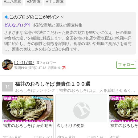
#二八蕎麦
#お蕎麦
#干し蕎麦
このブログのここがポイント
多彩な産地と風味の蕎麦特集
さまざまな産地や製法にこだわった蕎麦の魅力を鮮やかに伝え、粉の風味
や食感の違いを繊細に解説します。全国各地の名店や産地直送の乾麺を詳
細に紹介し、その個性と特徴を深掘り。食感の違いや風味の奥深さを追究
し、蕎麦の美味しさの核心に迫る内容です。
2117307
3
週間IN:
0
週間OUT:
18
月間IN:
9
福井のおろしそば 無責任１００選
11
おろしそばランキング！福井のおろしそばは、人を感動させるくらい美味しいです！！
福井のおろしそば 紹介動画
久しぶりの更新
福井のおろしそ
2年8ヶ月前
2年9ヶ月前
4年前