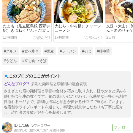
たまも（足立区島根 西新井
大むら（中村橋）チャーシ
文殊（大山）
駅）きつねうどん＋ごぼう
ューメン
ん＋岩のり＋
天
17時間前
17時間前
2日前
#グルメ
#食べ歩き
#蕎麦
#ラーメン
#そば
#町中華
#うどん
#立ち食いそば
このブログのここがポイント
多彩な麺料理と季節感の融合表現
さまざまな店の麺料理と季節の食材を巧みに取り入れ、軽やかさと深みを
併せ持つ記事の数々です。旬の味わいにこだわり、伝統的な一杯から創作
性溢れる一品まで、詳細な描写と熱意が伝わる仕立てで綴られています。
各店舗やライブレポートを通じて、料理の背景やこだわりも丁寧に紹介
し、読む者の食欲と好奇心を刺激します。
17166
5
週間IN:
45
週間OUT:
657
月間IN:
189