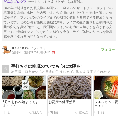
セットリストと盛り上がりを詳細解説
2023年に開催された長渕剛の全国ツアー全公演のセットリストやライブの
雰囲気を詳細に比較した内容です。各公演の盛り上がりや楽曲の違いに焦
点を当て、ファンが次のライブまでの期待や感動を共有できる構成となっ
ています。どの公演も熱気と感動に満ち、ライブの生き生きした瞬間や楽
曲の変化を具体的に伝え、長渕剛のライブの魅力に自然と引き込まれる文
章です。情報はシンプルながらも核心を突き、ライブ体験のリアルな臨場
感を感じ取れる内容となっています。
2098982
3
週間IN:
1
週間OUT:
4
月間IN:
5
手打ちそば龍瓶の“いつも心に太陽を”
6
埼玉県川口市せいろと田舎の手打ちそば北海道より直送されたそば粉を手打ちで提供しています
8月のお休み始まってま
お蕎麦の健康効果
ウエルカム！
す・・・
ー！！
3日前
39日前
60日前