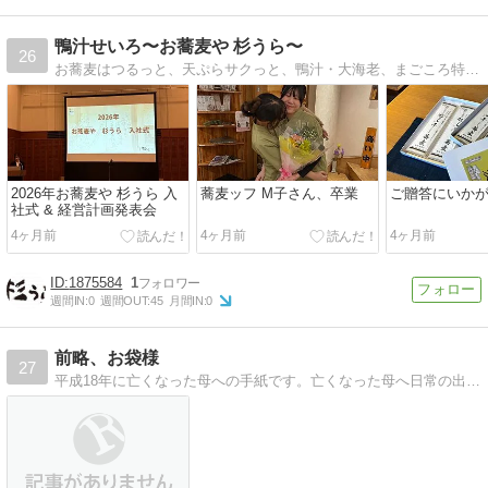
鴨汁せいろ〜お蕎麦や 杉うら〜
26
お蕎麦はつるっと、天ぷらサクっと、鴨汁・大海老、まごころ特盛。埼玉・川口にある創業昭和39年のお蕎麦や。
2026年お蕎麦や 杉うら 入
蕎麦ッフ M子さん、卒業
ご贈答にいか
社式 & 経営計画発表会
4ヶ月前
4ヶ月前
4ヶ月前
1875584
1
週間IN:
0
週間OUT:
45
月間IN:
0
前略、お袋様
27
平成18年に亡くなった母への手紙です。亡くなった母へ日常の出来事や、ユーモアがあった母の思い出を手紙で綴る。