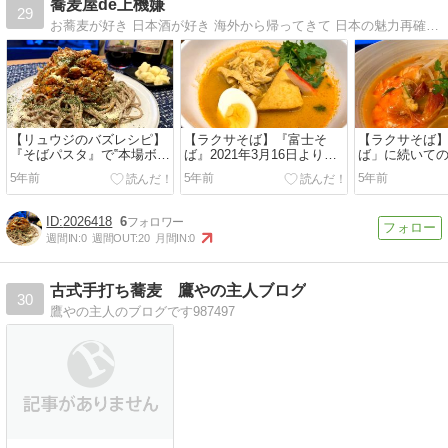
蕎麦屋de上機嫌
29
お蕎麦が好き 日本酒が好き 海外から帰ってきて 日本の魅力再確認中 本日も蕎麦屋で 上機嫌 InstagramとBlogもよろしくお願いします！
【リュウジのバズレシピ】
【ラクサそば】『富士そ
【ラクサそば
『そばパスタ』で‟本場ボロ
ば』2021年3月16日より限
ば」に続いて
ネーゼに絶対負けない日本
定販売！シンガポールとの
ル麺料理第二
5年前
5年前
5年前
の老舗喫茶店の味です。家
外交関係樹立55周年記念第
先に自宅で作
庭の味だからこそ旨い【至
二弾のコラボ蕎麦を一足お
みた！！【富
高のミートソース】”を手繰
先に手繰ってきた！【試食
2026418
6
る！！
会レポ】
週間IN:
0
週間OUT:
20
月間IN:
0
古式手打ち蕎麦 鷹やの主人ブログ
30
鷹やの主人のブログです987497