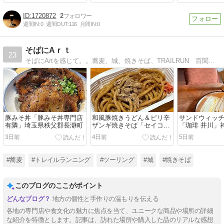
1720872
2
週間IN:
0
週間OUT:
116
月間IN:
0
そばにAｒｔ
23
そばにArtを感じて。。蕎麦、城、焼きそば、TRAILRUN 百聞よりは一見がいい。
豚みそ丼「豚みそ丼専門店
和風豚焼きうどん＆ピリ辛
サンドウィッ
有隣」埼玉県秩父郡長瀞町
ザンギ焼きそば「セイコー
「珈琲 井川」
マート」
市
3日前
4日前
5日前
#蕎麦
#トレイルランニング
#ツーリング
#城
#焼きそば
このブログのここがポイント
地方の個性と手作りの温もりを伝える
各地の専門店や食文化の魅力に焦点を当て、ユニークな商品や場所の詳細
な紹介を特徴とします。記事は、訪れた場所や購入した品のリアルな感想