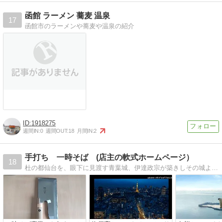
函館 ラーメン 蕎麦 温泉
17
函館市のラーメンや蕎麦や温泉の紹介
1918275
週間IN:
0
週間OUT:
18
月間IN:
2
手打ち 一時そば (店主の軟式ホームページ）
18
杜の都仙台を、眼下に見渡す青葉城、伊達政宗が築きしその城よりも、高き背後の山一つ、その山すなわち八木山に、手打ち蕎麦屋を造りました（2016.11.27開店）