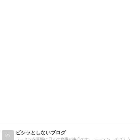
ビシッとしないブログ
21
ラーメンを筆頭に日々の食事が中心です。 ラーメン、そば・うどん、近くにある角上魚類のお魚情報も登場します。