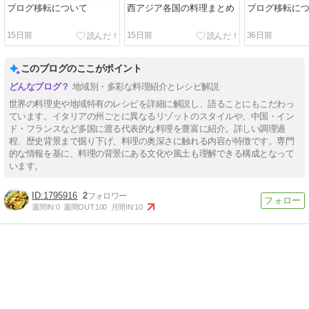
ブログ移転について
西アジア各国の料理まとめ
ブログ移転に
15日前
15日前
36日前
このブログのここがポイント
地域別・多彩な料理紹介とレシピ解説
世界の料理史や地域特有のレシピを詳細に解説し、語ることにもこだわっ
ています。イタリアの州ごとに異なるリゾットのスタイルや、中国・イン
ド・フランスなど多国に渡る代表的な料理を豊富に紹介。詳しい調理過
程、歴史背景まで掘り下げ、料理の奥深さに触れる内容が特徴です。専門
的な情報を基に、料理の背景にある文化や風土も理解できる構成となって
います。
1795916
2
週間IN:
0
週間OUT:
100
月間IN:
10