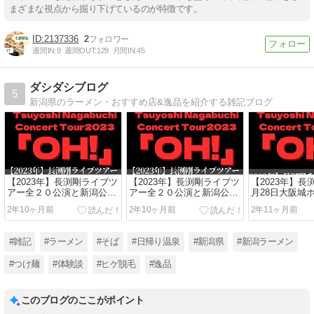
まざまな視点から掘り下げているのが特徴です。
2137336
2
週間IN:
9
週間OUT:
129
月間IN:
45
ダシダシブログ
5
新潟県のラーメン・おすすめ店&逸品を紹介する雑記ブログ
【2023年】長渕剛ライブツ
【2023年】長渕剛ライブツ
【2023年】長
アー全２０公演と新潟公演
アー全２０公演と新潟公演
月28日大阪城
のセットリストを比較
のセットリストを比較
セットリスト
2年10ヶ月前
2年10ヶ月前
2年11ヶ月前
#雑記
#ラーメン
#そば
#日帰り温泉
#新潟県
#新潟ラーメン
#つけ麺
#体験談
#ヒゲ脱毛
#逸品
このブログのここがポイント