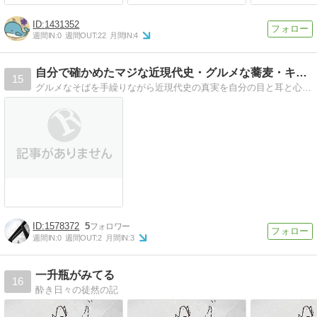
1431352
週間IN:
0
週間OUT:
22
月間IN:
4
自分で確かめたマジな近現代史・グルメな蕎麦・キレイなお花さん
15
グルメなそばを手繰りながら近現代史の真実を自分の目と耳と心でマジに探ります。キレイなお花さんもご紹介！
1578372
5
週間IN:
0
週間OUT:
2
月間IN:
3
一升瓶がみてる
16
酔き日々の徒然の記