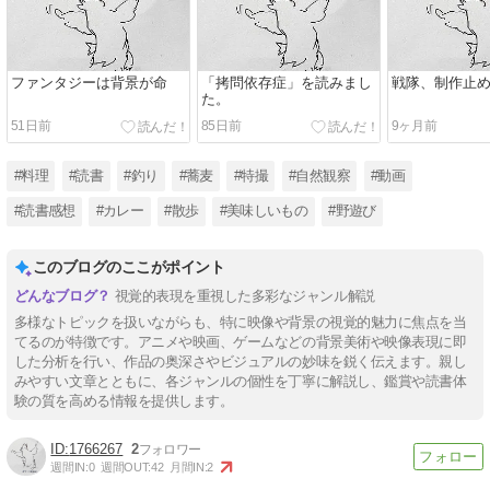
ファンタジーは背景が命
「拷問依存症」を読みまし
戦隊、制作止
た。
51日前
85日前
9ヶ月前
#料理
#読書
#釣り
#蕎麦
#特撮
#自然観察
#動画
#読書感想
#カレー
#散歩
#美味しいもの
#野遊び
このブログのここがポイント
視覚的表現を重視した多彩なジャンル解説
多様なトピックを扱いながらも、特に映像や背景の視覚的魅力に焦点を当
てるのが特徴です。アニメや映画、ゲームなどの背景美術や映像表現に即
した分析を行い、作品の奥深さやビジュアルの妙味を鋭く伝えます。親し
みやすい文章とともに、各ジャンルの個性を丁寧に解説し、鑑賞や読書体
験の質を高める情報を提供します。
1766267
2
週間IN:
0
週間OUT:
42
月間IN:
2