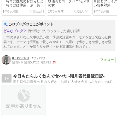
一時そば廃業のお知らせと
物価高とヨークベニ○と○サ
白熊とフェイ
一時そばは偉業、ぷ、笑
の女
い防寒対策
1年6ヶ月前
1年6ヶ月前
1年7ヶ月前
このブログのここがポイント
個性豊かでリラックスした語り口調
日常のささいな出来事や思い出、季節の話題をユーモアを交えて綴った内
容です。テーマは庶民的で親しみやすく、文章には懐かしさや優しさが溢
れています。どこか温もりを感じさせる雰囲気が魅力です。
1917401
7
週間IN:
0
週間OUT:
15
月間IN:
2
今日もたらふく飲んで食べた -湖月四代目嫁日記-
19
湖月四代目嫁食べるの大好き、お酒も大好き今日もおなかいっぱい飲んで飲んで食べてます。