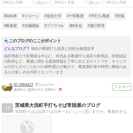
1年11ヶ月前
1年11ヶ月前
1年11ヶ月前
#自転車
#ドローン
#放送大学
#十割蕎麦
#手打ち蕎麦
#空撮
#蕎麦屋
#生麺通販
#プリウスα
#静音化
#運行管理
このブログのここがポイント
独自の蕎麦打ち道具と技術を徹底追求
福井県産の十割蕎麦を中心に、特色ある蕎麦打ち道具や新商品、技術認証
の取得など、蕎麦に関する最新情報を丁寧に伝えるサイトです。オリジナ
ルの打ち方やこだわりの材料選びが魅力で、蕎麦愛好者や料理に興味のあ
る人が楽しめる内容となっています。
2069422
7
週間IN:
0
週間OUT:
0
月間IN:
7
茨城県大洗町手打ちそば常陸屋のブログ
13
常陸秋そばは品質では日本一おいしいと思いますが、蕎麦好きな方にとってはどうでしょうか？