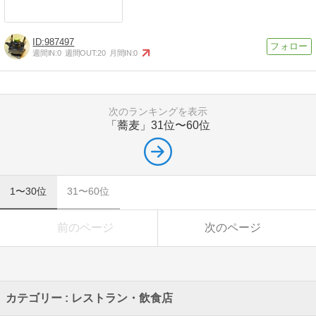
987497
週間IN:
0
週間OUT:
20
月間IN:
0
次のランキングを表示
「蕎麦」
31位〜60位
1〜30位
31〜60位
前のページ
次のページ
カテゴリー : レストラン・飲食店