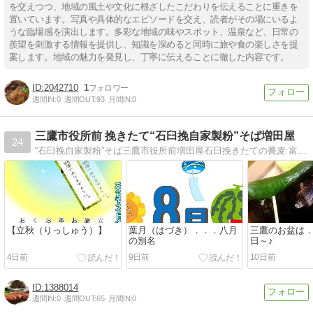
を交えつつ、地域の風土や文化に根ざしたこだわりを伝えることに重きを
置いています。写真や具体的なエピソードを交え、読者がその場にいるよ
うな臨場感を演出します。多彩な地域の味やスポット、温泉など、日常の
羨望を刺激する情報を提供し、知識を深めると同時に旅や食の楽しさを提
案します。地域の魅力を発見し、丁寧に伝えることに徹した内容です。
2042710
1
週間IN:
0
週間OUT:
93
月間IN:
0
三鷹市役所前 挽きたて“石臼挽自家製粉”そば増田屋
24
“石臼挽自家製粉”そば三鷹市役所前増田屋石臼挽きたての蕎麦 富士山の天然水仕立のつゆ 三鷹で野菜＆八ヶ岳でソバを自家栽培
【立秋（りっしゅう）】
葉月（はづき）．．．八月
三鷹のお盆は
の別名
日～♪
4日前
9日前
10日前
1388014
週間IN:
0
週間OUT:
65
月間IN:
0