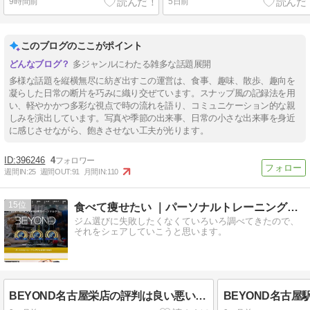
9時間前
5日前
このブログのここがポイント
多ジャンルにわたる雑多な話題展開
多様な話題を縦横無尽に紡ぎ出すこの運営は、食事、趣味、散歩、趣向を
凝らした日常の断片を巧みに織り交ぜています。スナップ風の記録法を用
い、軽やかかつ多彩な視点で時の流れを語り、コミュニケーション的な親
しみを演出しています。写真や季節の出来事、日常の小さな出来事を身近
に感じさせながら、飽きさせない工夫が光ります。
396246
4
週間IN:
25
週間OUT:
91
月間IN:
110
15
食べて痩せたい ｜パーソナルトレーニングジム選び
ジム選びに失敗したくなくていろいろ調べてきたので、
それをシェアしていこうと思います。
BEYOND名古屋栄店の評判は良い悪い？他社と比較しながら口コミを徹底評価！