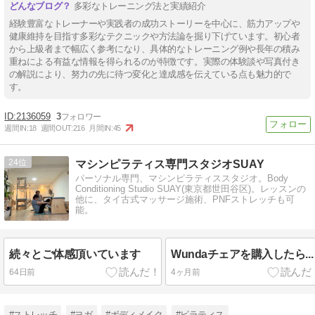
多彩なトレーニング法と実績紹介
経験豊富なトレーナーや実践者の成功ストーリーを中心に、筋力アップや
健康維持を目指す多彩なテクニックや方法論を掘り下げています。初心者
から上級者まで幅広く参考になり、具体的なトレーニング例や長年の積み
重ねによる有益な情報を得られるのが特徴です。実際の体験談や写真付き
の解説により、努力の先に待つ変化と達成感を伝えている点も魅力的で
す。
2136059
3
週間IN:
18
週間OUT:
216
月間IN:
45
24
マシンピラティス専門スタジオSUAY
パーソナル専門、マシンピラティススタジオ。Body
Conditioning Studio SUAY(東京都世田谷区)。レッスンの
他に、タイ古式マッサージ施術、PNFストレッチも可
能。
続々とご体感頂いています
Wundaチェアを購入したら...
64日前
4ヶ月前
#ストレッチ
#ヨガ
#ボディメイク
#ピラティス