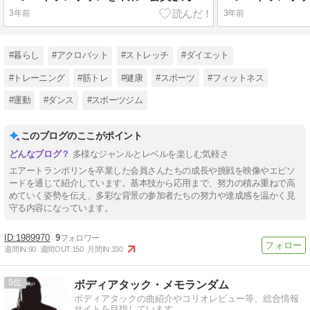
3年前
3年前
#暮らし
#アクロバット
#ストレッチ
#ダイエット
#トレーニング
#筋トレ
#健康
#スポーツ
#フィットネス
#運動
#ダンス
#スポーツジム
このブログのここがポイント
多様なジャンルとレベルを楽しむ気軽さ
エアートランポリンを卒業した会員さんたちの成長や挑戦を映像やエピソ
ードを通じて紹介しています。基本技から応用まで、努力の積み重ねで高
めていく姿勢を伝え、多彩な背景の参加者たちの努力や達成感を温かく見
守る内容になっています。
1989970
9
週間IN:
90
週間OUT:
150
月間IN:
330
5
ボディアタック・メモランダム
ボディアタックの曲紹介やコリオレビュー等、総合情報
サイトを目指しています。