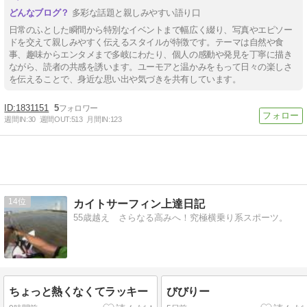
多彩な話題と親しみやすい語り口
日常のふとした瞬間から特別なイベントまで幅広く綴り、写真やエピソー
ドを交えて親しみやすく伝えるスタイルが特徴です。テーマは自然や食
事、趣味からエンタメまで多岐にわたり、個人の感動や発見を丁寧に描き
ながら、読者の共感を誘います。ユーモアと温かみをもって日々の楽しさ
を伝えることで、身近な思い出や気づきを共有しています。
1831151
5
週間IN:
30
週間OUT:
513
月間IN:
123
14
カイトサーフィン上達日記
55歳越え さらなる高みへ！究極横乗り系スポーツ。
ちょっと熱くなくてラッキー
びびりー