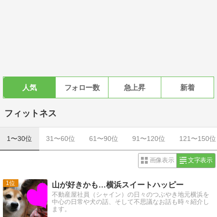
人気
フォロー数
急上昇
新着
フィットネス
1〜30位
31〜60位
61〜90位
91〜120位
121〜150位
画像表示
文字表示
1
山が好きかも…横浜スイートハッピー
不動産屋社員（シャイン）の日々のつぶやき地元横浜を
中心の日常や犬の話、そして不思議なお話も時々紹介し
ます。