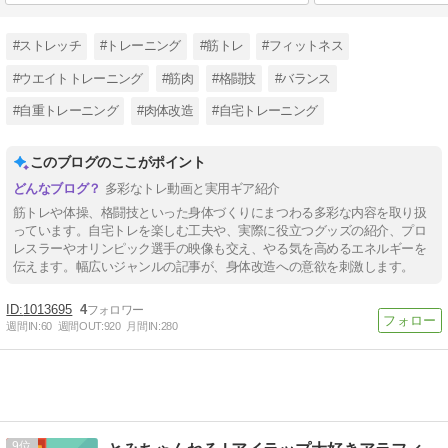
#ストレッチ
#トレーニング
#筋トレ
#フィットネス
#ウエイトトレーニング
#筋肉
#格闘技
#バランス
#自重トレーニング
#肉体改造
#自宅トレーニング
このブログのここがポイント
多彩なトレ動画と実用ギア紹介
筋トレや体操、格闘技といった身体づくりにまつわる多彩な内容を取り扱
っています。自宅トレを楽しむ工夫や、実際に役立つグッズの紹介、プロ
レスラーやオリンピック選手の映像も交え、やる気を高めるエネルギーを
伝えます。幅広いジャンルの記事が、身体改造への意欲を刺激します。
1013695
4
週間IN:
60
週間OUT:
920
月間IN:
280
9