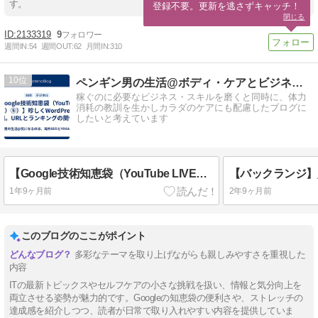
す。
登録不要。更新を逃さずキャッチ！
閉じる
2133319
9
週間IN:
54
週間OUT:
62
月間IN:
310
10
ペンギン男の生活@ボディ・ケアとビジネス・スキルの持続的成長
稼ぐのに必要なビジネス・スキルを磨くと同時に、体力
消耗の教訓を生かしカラダのケアにも配慮したブログに
したいと考えています
【Google技術知恵袋（YouTube LIVE）⑤）】珍しくWordPressの話題。URLとランキングの関係。
1年9ヶ月前
2年9ヶ月前
このブログのここがポイント
多彩なテーマを取り上げながらも親しみやすさを重視した
内容
ITの最新トピックスやセルフケアの小さな挑戦を扱い、情報と気分向上を
両立させる姿勢が魅力的です。Googleの知恵袋の便利さや、ストレッチの
達成感を紹介しつつ、読者が日常で取り入れやすい内容を提供していま