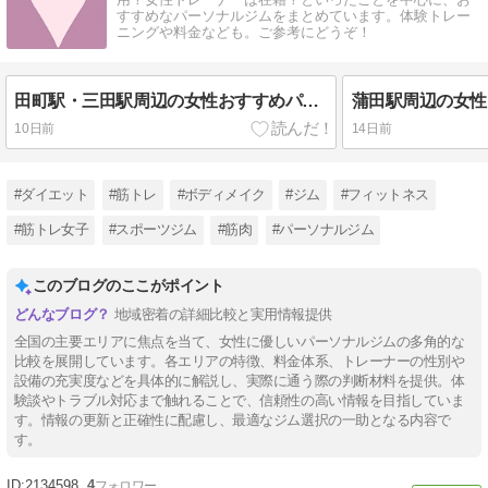
すすめなパーソナルジムをまとめています。体験トレー
ニングや料金なども。ご参考にどうぞ！
田町駅・三田駅周辺の女性おすすめパーソナルジム7選｜女性専用？女性トレーナー在籍？など比較
10日前
14日前
#ダイエット
#筋トレ
#ボディメイク
#ジム
#フィットネス
#筋トレ女子
#スポーツジム
#筋肉
#パーソナルジム
このブログのここがポイント
地域密着の詳細比較と実用情報提供
全国の主要エリアに焦点を当て、女性に優しいパーソナルジムの多角的な
比較を展開しています。各エリアの特徴、料金体系、トレーナーの性別や
設備の充実度などを具体的に解説し、実際に通う際の判断材料を提供。体
験談やトラブル対応まで触れることで、信頼性の高い情報を目指していま
す。情報の更新と正確性に配慮し、最適なジム選択の一助となる内容で
す。
2134598
4