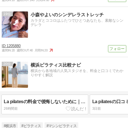
週間IN:
20
週間OUT:
148
月間IN:
68
19
小森やよいのシンデレラストレッチ
カラダとココロはふたつでひとつあなたも、素敵なシン
デレラ
1205880
週間IN:
20
週間OUT:
40
月間IN:
20
20
横浜ピラティス比較ナビ
横浜から各地域の人気スタジオを、料金と口コミでわか
りやすく解説
La pilatesの料金で後悔しないために｜入会金0円の条件と解約ルール
26時間前
3日前
#横浜市
#ピラティス
#マシンピラティス