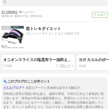
す。
1999452
8
週間IN:
40
週間OUT:
55
月間IN:
250
11
筋トレ＆ダイエット
グレイシーダイエットなどの紹介です。
オニオンスライスの塩昆布ラー油和えの作り方
ヨガ カエルのポ
17分前
7日前
このブログのここがポイント
多彩なテーマと具体例を提示する解説力
学術的な研究や実践の枠を超え、健康や美容、日常の工夫まで多角的に取
り扱います。研究会や学会の最新情報から、料理のレシピやエクササイズ
法まで、多岐にわたるテーマを詳しく解説し、実用的な情報を提供してい
ます。ポイントを押さえつつ、わかりやすく具体的な指導と裏付け資料を