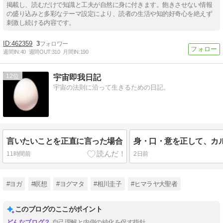
掲載し、読むだけで知識と工夫が自然に身に付きます。飽きさせない情報
の盛り込みと多彩なテーマ設定により、読者の生活や知的好奇心を絶えず
刺激し続ける内容です。
462359
3
週間IN:
40
週間OUT:
310
月間IN:
190
12
宇宙即我日記
宇宙の法則に沿って生きるための日記。
言いたいことを正直に言った場合
身・口・意を正して、カ
11時間前
2日前
#ヨガ
#瞑想
#ヨグマタ
#相川圭子
#ヒマラヤ大聖者
このブログのここがポイント
自己理解と内側の純化を促す指針