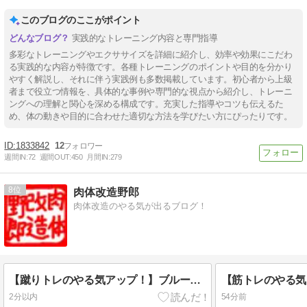
このブログのここがポイント
実践的なトレーニング内容と専門指導
多彩なトレーニングやエクササイズを詳細に紹介し、効率や効果にこだわ
る実践的な内容が特徴です。各種トレーニングのポイントや目的を分かり
やすく解説し、それに伴う実践例も多数掲載しています。初心者から上級
者まで役立つ情報を、具体的な事例や専門的な視点から紹介し、トレーニ
ングへの理解と関心を深める構成です。充実した指導やコツも伝えるた
め、体の動きや目的に合わせた適切な方法を学びたい方にぴったりです。
1833842
12
週間IN:
72
週間OUT:
450
月間IN:
279
8
肉体改造野郎
肉体改造のやる気が出るブログ！
【蹴りトレのやる気アップ！】ブルース・リーの強烈回し蹴り
2分以内
54分前