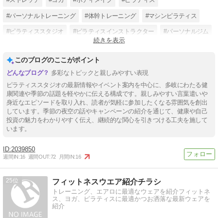
#パーソナルトレーニング
#体幹トレーニング
#マシンピラティス
#ピラティススタジオ
#ピラティスインストラクター
#パーソナルジム
続きを表示
#プライベートレッスン
#タイ古式マッサージ
このブログのここがポイント
多彩なトピックと親しみやすい表現
ピラティススタジオの最新情報やイベント案内を中心に、多岐にわたる健
康関連や季節の話題を軽やかに伝える構成です。親しみやすい言葉遣いや
身近なエピソードを取り入れ、読者が気軽に参加したくなる雰囲気を創出
しています。季節の夜空の話やキャンペーンの紹介を通じて、健康や自己
投資の魅力をわかりやすく伝え、継続的な関心を引きつける工夫を施して
います。
2039850
週間IN:
16
週間OUT:
72
月間IN:
16
25
フィットネスウエア紹介チラシ
トレーニング、エアロに最適なウェアを紹介フィットネ
ス、ヨガ、ピラティスに最適かつお洒落な最新ウェアを
紹介