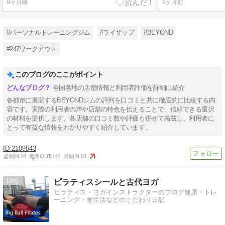
9ヶ月前
9ヶ月前
#パーソナルトレーニングジム
#ライザップ
#BEYOND
#247ワークアウト
このブログのここがポイント
全国各地の店舗情報と利用者評価を詳細に紹介
各都市に展開するBEYONDジムの評判を口コミと共に徹底的に比較する内
容です。実際の利用者の声や店舗の特色を伝えることで、信頼できる選択
の材料を提供します。各店舗の口コミ数や評価も併せて掲載し、利用者に
とって有益な情報をわかりやすく紹介しています。
2109543
週間IN:
24
週間OUT:
144
月間IN:
64
16
ピラティスシールと古代ヨガ
ピラティス・ヨガインストラクターのブログ健康・トレ
ーニング・食生活などのこだわり日記