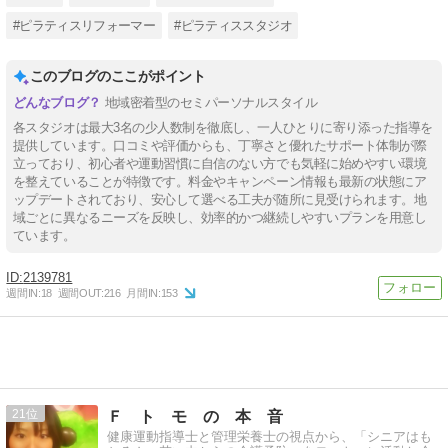
#ピラティスリフォーマー
#ピラティススタジオ
このブログのここがポイント
地域密着型のセミパーソナルスタイル
各スタジオは最大3名の少人数制を徹底し、一人ひとりに寄り添った指導を
提供しています。口コミや評価からも、丁寧さと優れたサポート体制が際
立っており、初心者や運動習慣に自信のない方でも気軽に始めやすい環境
を整えていることが特徴です。料金やキャンペーン情報も最新の状態にア
ップデートされており、安心して選べる工夫が随所に見受けられます。地
域ごとに異なるニーズを反映し、効率的かつ継続しやすいプランを用意し
ています。
2139781
週間IN:
18
週間OUT:
216
月間IN:
153
21
Ｆ ト モ の 本 音
健康運動指導士と管理栄養士の視点から、「シニアはも