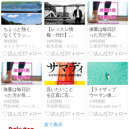
ちょっと熱く
【レッスン情
体重は毎日計
なくてラッキ
報・代行】代
った方が良い
ー
行をお引き受
ですか？
9時間前
10時間前
10時間前
カイトサーフィン上達日記
鈴木宏堯・ヒロビクスのfantasista
江東区門前仲町パーソナルトレーニング ダイエット・肩こり
けしました。
体重は毎日計
言いたいこと
【ライザップ
った方が良い
を正直に言っ
ウーマン体験
ですか？
た場合
談2話】問題
10時間前
11時間前
17時間前
門前仲町パーソナルジムHarmony Body
宇宙即我日記
Fitness with me？
点山積み！姿
勢の悪さの原
因は弱い体
幹？【1～12
全て表示