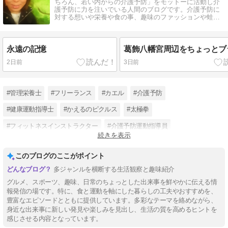
ちろん、若い内からの介護予防」をモットーに活動し介
護予防に力を注いでいる人間のブログです。介護予防に
対する想いや栄養や食の事、趣味のファッションや蛙に
ついても書いています。
永遠の記憶
葛飾八幡宮周辺をちょっとブ
2日前
3日前
#管理栄養士
#フリーランス
#カエル
#介護予防
#健康運動指導士
#かえるのピクルス
#太極拳
#フィットネスインストラクター
#介護予防運動指導員
続きを表示
#介護予防総合サポート倶楽部
#若い内から介護予防
#健康寿命延伸
このブログのここがポイント
多ジャンルを横断する生活観察と趣味紹介
グルメ、スポーツ、趣味、日常のちょっとした出来事を鮮やかに伝える情
報発信の場です。特に、食と運動を軸にした暮らしの工夫やおすすめを、
豊富なエピソードとともに提供しています。多彩なテーマを絡めながら、
身近な出来事に新しい発見や楽しみを見出し、生活の質を高めるヒントを
感じさせる内容となっています。