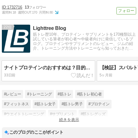
1732716
13
週間IN:
18
週間OUT:
170
月間IN:
80
22
Lighttree Blog
筋トレ歴10年、プロテイン・サプリメントを170種類以上
試している筆者が初心者〜中級者向けに発信しているブ
ログ。プロテインやサプリメントのレビュー、ジムの紹
介、トレーニング方法やトレーニーなら知っておきたい
コラム記事を執筆しています。
ナイトプロテインのおすすめは？目的別サプリの選び方を徹底解説
33日前
5ヶ月前
#レビュー
#トレーニング
#筋トレ
#筋トレ初心者
#フィットネス
#筋トレ女子
#筋トレ男子
#プロテイン
#ウエイトトレーニング
#サプリメント
#筋トレグッズ
続きを表示
#トレーニング方法
このブログのここがポイント