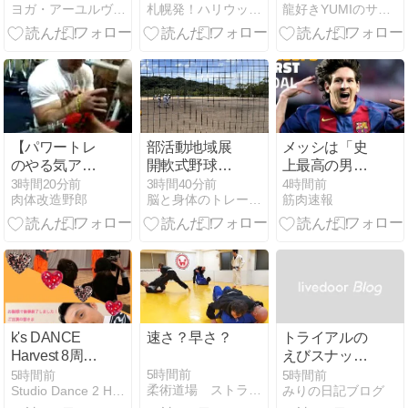
ヨガ・アーユルヴェーダライフ＠横浜
札幌発！ハリウッドスタイルダイエット
龍好きYUMIのサイト（アメーバ ブログ編）
ーダ小説
る？筋トレ・
HEALERS
運動が心と体
にもたらす7
つのメリット
【パワートレ
部活動地域展
メッシは「史
のやる気アッ
開軟式野球野
上最高の男子
プ！】怪力ア
球チーム！
アスリート」
3時間20分前
3時間40分前
4時間前
肉体改造野郎
脳と身体のトレーニングジム BB Activation 公…
筋肉速報
ームレスラー
か W杯で圧巻
の驚きの腕相
の活躍を受け
撲トレ
て米メディア
が称賛
k's DANCE
速さ？早さ？
トライアルの
Harvest 8周年
えびスナック
記念パーティ
が意外とクセ
5時間前
5時間前
5時間前
柔術道場 ストライプル早稲田ヒルマ道場
Studio Dance 2 Heart
みりの日記ブログ
ー
になる