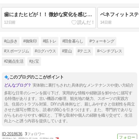
歯にまたヒビが！！ 微妙な変化を感じて歯医者へ・・これって筋トレの影響？！
12日前
14日前
#山歩き
#御朱印
#筋トレ
#田舎暮らし
#ウォーキング
#スポーツジム
#ログハウス
#里山
#テニス
#ベンチプレス
#2拠点生活
#お宝
このブログのここがポイント
実体験に裏打ちされた具体的なメンテナンスや使い方紹介
多彩な日常のシーンを掘り下げ、実用的な情報や経験談を鮮やかに描写す
る特徴があります。古い機器の修理、観光地の魅力、スポーツの実践方
法、住居のトラブル対策、DIYの具体例など、親しみやすさと信頼性を両立
させた描写が際立ち、読者の関心を引きつけます。また、専門的でありな
がらもわかりやすい解説と、丁寧な取材や個人の経験を織り交ぜて、生活
向上へと誘う内容を提供しています。
2018636
3