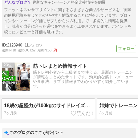
豊富なキャンペーンと料金比較情報を網羅
フィットネスやサプリメントに関するさまざまな商品やサービスを、実際
の使用経験を交えてわかりやすく解説することに特化しています。プロテ
インやトレーニング補助サプリからジム利用まで、多角的に情報を提供
し、読者が自分に合った選択をできるよう工夫されています。ポイントを
絞ったレビューと評価も魅力です。
2123940
11
週間IN:
18
週間OUT:
52
月間IN:
56
23
筋トレまとめ情報サイト
筋トレ初心者から上級者まで使える、最新のトレーニン
グ情報をまとめたサイトです。効果的な筋トレメニュー
や食事法、サプリ情報までわかりやすく紹介していま
す。
18歳の超怪力が100kgのサイドレイズをやってみたｗｗｗ
7ヶ月前
8ヶ月前
このブログのここがポイント