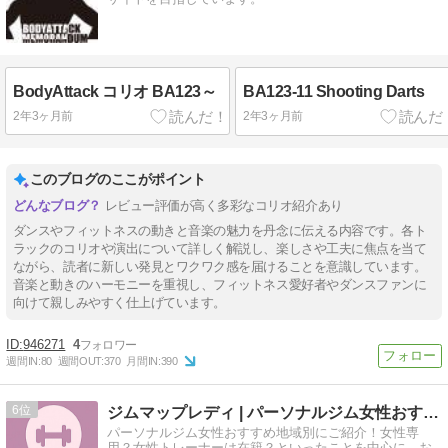
BodyAttack コリオ BA123～
BA123-11 Shooting Darts
2年3ヶ月前
2年3ヶ月前
このブログのここがポイント
レビュー評価が高く多彩なコリオ紹介あり
ダンスやフィットネスの動きと音楽の魅力を丹念に伝える内容です。各ト
ラックのコリオや演出について詳しく解説し、楽しさや工夫に焦点を当て
ながら、読者に新しい発見とワクワク感を届けることを意識しています。
音楽と動きのハーモニーを重視し、フィットネス愛好者やダンスファンに
向けて親しみやすく仕上げています。
946271
4
週間IN:
80
週間OUT:
370
月間IN:
390
6
ジムマップレディ | パーソナルジム女性おすすめ地域別
パーソナルジム女性おすすめ地域別にご紹介！女性専
用？女性トレーナーは在籍？といったことを中心に、お