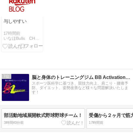
回目セッショ
ンの様子】
与しやすい
17時間前
いなほBulls CHOの日記
7
脳と身体のトレーニングジム BB Activation 公…
スポーツ医科学に基づき、競技力向上、肩こり・腰痛予
防、ダイエット、姿勢改善など様々な問題解決いたしま
す！
部活動地域展開軟式野球野球チーム！
受傷から２ヶ月で筋
3時間40分前
17時間前