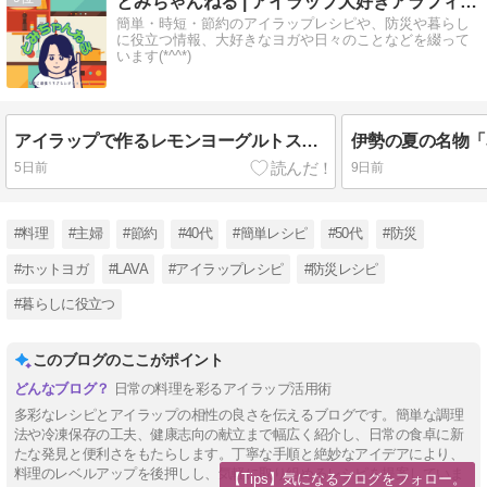
とみちゃんねる | アイラップ大好きアラフィフ主婦
簡単・時短・節約のアイラップレシピや、防災や暮らし
に役立つ情報、大好きなヨガや日々のことなどを綴って
います(*^^*)
アイラップで作るレモンヨーグルトスイーツ｜食べられるひまわりがかわいい簡単レシピ（64）
5日前
9日前
#料理
#主婦
#節約
#40代
#簡単レシピ
#50代
#防災
#ホットヨガ
#LAVA
#アイラップレシピ
#防災レシピ
#暮らしに役立つ
このブログのここがポイント
日常の料理を彩るアイラップ活用術
多彩なレシピとアイラップの相性の良さを伝えるブログです。簡単な調理
法や冷凍保存の工夫、健康志向の献立まで幅広く紹介し、日常の食卓に新
たな発見と便利さをもたらします。丁寧な手順と絶妙なアイデアにより、
料理のレベルアップを後押しし、気軽に取り組めるレシピを提案していま
【Tips】気になるブログをフォロー。
