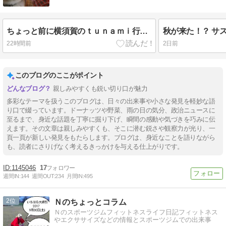
ちょっと前に横須賀のｔｕｎａｍｉ行ってバーガー食べたお話🍔オネエとシャチョーさんは似てるかも🎵
22時間前
2日前
このブログのここがポイント
親しみやすくも鋭い切り口が魅力
多彩なテーマを扱うこのブログは、日々の出来事や小さな発見を軽妙な語
り口で綴っています。ドーナッツや野菜、雨の日の気分、政治ニュースに
至るまで、身近な話題を丁寧に掘り下げ、瞬間の感動や気づきを巧みに伝
えます。その文章は親しみやすくも、そこに潜む鋭さや観察力が光り、一
頁一頁が新しい発見をもたらします。ブログは、身近なことを語りながら
も、読者にさりげなく考えるきっかけを与える仕上がりです。
1145046
17
週間IN:
144
週間OUT:
234
月間IN:
495
2
Ｎのちょっとコラム
Ｎのスポーツジムフィットネスライフ日記フィットネス
やエクササイズなどの情報とスポーツジムでの出来事