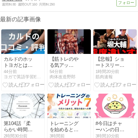
週間IN:
80
週間OUT:
160
月間IN:
290
最新の記事画像
カルドのホッ
【筋トレのや
【悲報】ショ
トヨガとは？
る気アッ
ートスリーパ
口コミ・評
プ！】ボディ
ー堀大輔、高
44分前
54分前
1時間20分前
ヨガで英語学習EnYOGA
肉体改造野郎
筋肉速報
判・料金・体
ビルの最高峰
須幹弥にブチ
験・店舗の違
大会８連覇男
ギレｗｗｗｗ
いを解説
のデカスゴ筋
ｗ
肉BODY
第104話「柔
トレーニング
#今日はチャ
らかい時間」
を始めると未
ーハンの日
アーユルヴェ
来はどう変わ
2026
2時間30分前
3時間前
3時間10分前