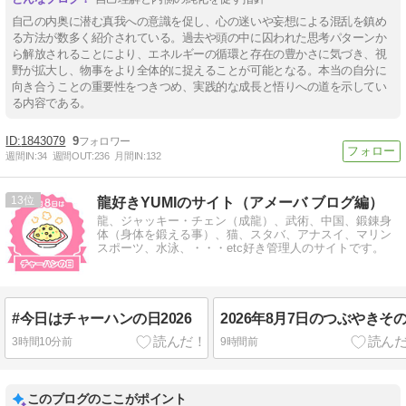
自己の内奥に潜む真我への意識を促し、心の迷いや妄想による混乱を鎮め
る方法が数多く紹介されている。過去や頭の中に囚われた思考パターンか
ら解放されることにより、エネルギーの循環と存在の豊かさに気づき、視
野が拡大し、物事をより全体的に捉えることが可能となる。本当の自分に
向き合うことの重要性をつきつめ、実践的な成長と悟りへの道を示してい
る内容である。
1843079
9
週間IN:
34
週間OUT:
236
月間IN:
132
13
龍好きYUMIのサイト（アメーバ ブログ編）
龍、ジャッキー・チェン（成龍）、武術、中国、鍛錬身
体（身体を鍛える事）、猫、スタバ、アナスイ、マリン
スポーツ、水泳、・・・etc好き管理人のサイトです。
#今日はチャーハンの日2026
2026年8月7日のつぶやきその
3時間10分前
9時間前
このブログのここがポイント