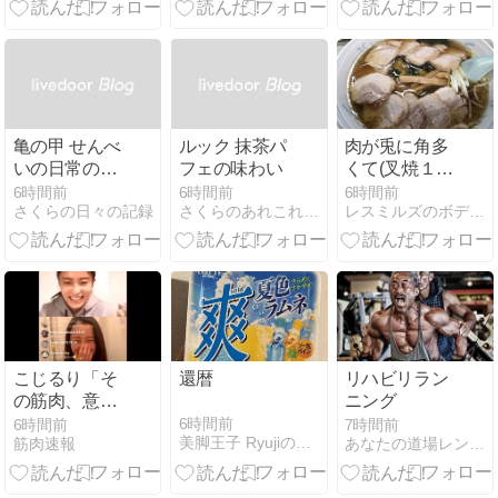
亀の甲 せんべ
ルック 抹茶パ
肉が兎に角多
いの日常の一
フェの味わい
くて(叉焼１０
欠片
枚)
6時間前
6時間前
6時間前
さくらの日々の記録
さくらのあれこれダイアリー
レスミルズのボディバランス活動ブログ
こじるり「そ
還暦
リハビリラン
の筋肉、意味
ニング
あるの？
6時間前
6時間前
7時間前
美脚王子 RyujiのHaveahealthyday!
筋肉速報
あなたの道場レンタルスペースあこう堂
(笑)」←これ
ｗｗｗｗｗｗ