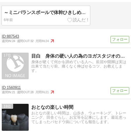
～ミニバランスボールで体幹ひきしめ★シェイプアップピラティス～＠神奈川限定出張レッスン
6年前
887543
週間IN:
24
週間OUT:
32
月間IN:
24
17
目白 身体の硬い人の為のヨガスタジオのブログ
身体が硬くて何かを諦めている人へ。前屈や開脚は実は
出来て当たり前。痛くなく伸ばせるコツ、お教えしま
す。
1560911
週間IN:
21
週間OUT:
28
月間IN:
21
18
おとなの楽しい時間
おとなの楽しい時間は、山歩き、ウォーキング、トレー
ニング、田舎ぐらし、お宝等を記事にします。最近患っ
てしまったバセドウ病についても報告します。