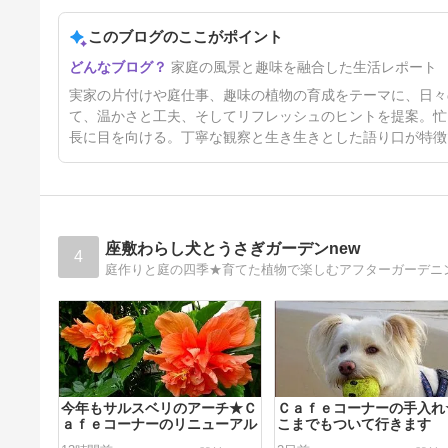
このブログのここがポイント
＊実家の片付けと小さな店の始
家庭の風景と趣味を融合した生活レポート
まり31話 錆びたステンレスの
作業台をリメイク
5日前
実家の片付けや庭仕事、趣味の植物の育成をテーマに、日々
て、温かさと工夫、そしてリフレッシュのヒントを提案。忙
長に目を向ける。丁寧な観察と生き生きとした語り口が特徴
座敷わらし犬とうさぎガーデンnew
4
庭作りと庭の四季★育てた植物で楽しむアフターガーデニ
今年もサルスベリのアーチ★Ｃ
Ｃａｆｅコーナーの手入れ
ａｆｅコーナーのリニューアル
こまでもついて行きます