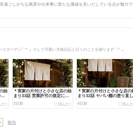
見過ごしがちな風景や出来事に新たな価値を見いだしている点が魅力で
ーデンﾟ･*:.｡.そして可愛い犬猫日記と日々のことを綴りますﾟ･*:.｡.
の始
＊実家の片付けと小さな店の始
＊実家の片付けと小さな店の
いの
まり33話 営業許可の規定に伴
まり32話 ヤバい棚の塗り直
い天窓に網戸を張る
3日前
4日前
報告