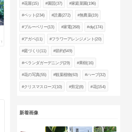
花屋(15)
園芸(37)
家庭菜園(196)
ペット(234)
読書(272)
無農薬(19)
ブルーベリー(13)
家電(268)
diy(174)
アガベ(11)
フラワーアレンジメント(20)
庭づくり(11)
節約(549)
ベランダガーデニング(29)
果樹(16)
花の写真(55)
観葉植物(63)
ハーブ(32)
クリスマスローズ(10)
剪定(8)
花(154)
新着画像