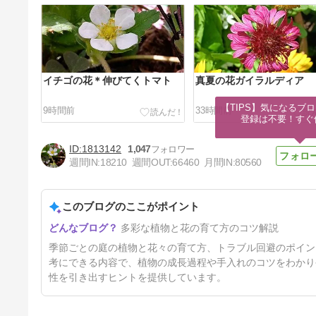
イチゴの花＊伸びてくトマト
真夏の花ガイラルディア
【TIPS】気になるブロ
9時間前
33時間前
登録は不要！すぐ
1813142
1,047
週間IN:
18210
週間OUT:
66460
月間IN:
80560
このブログのここがポイント
はてなブログの皆様、裏技発見
多彩な植物と花の育て方のコツ解説
です😄
5日前
季節ごとの庭の植物と花々の育て方、トラブル回避のポイン
考にできる内容で、植物の成長過程や手入れのコツをわかり
性を引き出すヒントを提供しています。