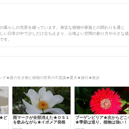
の暮らしの充実を綴っています。身近な植物や家族との関わりを通じ
しい日常の中で少しだけ立ち止まり、心地よい空間の創り方や小さな成
です。
ング★庭の生き物と植物の世界の不思議★愛犬★旅行★散歩
★ど
雨マークが全部消えた★ＯＳ１
ブーゲンビリア★次からどこ
を飲みながら★イポメア発根
★季節は巡り、植物は強い！