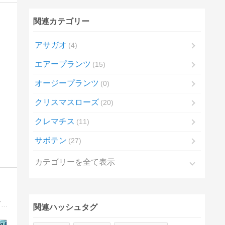
関連カテゴリー
アサガオ
4
エアープランツ
15
オージープランツ
0
クリスマスローズ
20
クレマチス
11
サボテン
27
カテゴリーを全て表示
毎日の暮らし 庭やネコとのふれあい おまぬけ話や愚痴もあり 訪問して下さる方も井戸端会議に参加するようにお気軽にコメント下さるとうれしいです。
関連ハッシュタグ