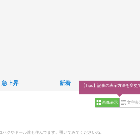
急上昇
新着
【Tips】記事の表示方法を変更
画像表示
文字表
コハクやドール達も住んでます。覗いてみてくださいね。