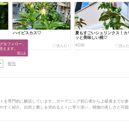
ハイビスカス♡
夏もすごいシュリンクス！カ
ッと美味しい桃♡
グをフォロー。

3日前
4日前
使えます。
閉じる
報告
トを専門的に解説しています。ガーデニング初心者から上級者までが参
やすく紹介。自然と癒しを求める人々に寄り添い、植物の美しさと可能