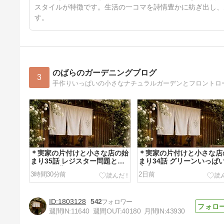
スタイルが特徴です。生活の一コマを詩情豊かに紡ぎ出し、
す。
のばらのガーデニングブログ
3
手作りいっぱいの小さなナチュラルガーデンとフロントローズガ
＊実家の片付けと小さな店の始
＊実家の片付けと小さな店
まり35話 レジスター問題とコ
まり34話 グリーンいっぱ
ースター作り
店内にしたいから
3時間30分前
2日前
1803128
542
週間IN:
11640
週間OUT:
40180
月間IN:
43930