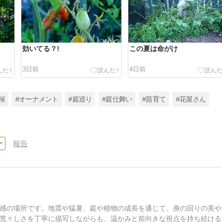
効いてる？!
この夏は命がけ
3日前
4日前
候
#オーナメント
#庭巡り
#庭仕舞い
#苗育て
#花屋さん
報告
感の場所です。地震や猛暑、庭や植物の成長を通じて、身の回りの美や
荒々しさを丁寧に描写しながらも、温かみと前向きな視点を持ち続ける