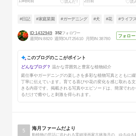
13時間前
2日前
#日記
#家庭菜園
#ガーデニング
#犬
#花
#ライフ
1432949
352
週間IN:
8820
週間OUT:
25610
月間IN:
38780
もうダメかと思った★イポメア
★植えたい虫が★冷やし甘酒
このブログのここがポイント
5日前
温かな雰囲気と豊富な植物紹介
庭仕事やガーデニングの楽しさを多彩な植物写真とともに綴
丁寧に伝えています。育てる喜びや花の変化を感じ取れる文
きる内容です。掲載される写真やエピソードは、簡潔でわか
るだけで癒やしと刺激を得られます。
海月ファームだより
5
動植物の世話に追われる零細漫画家古林海月の、ゆるゆる