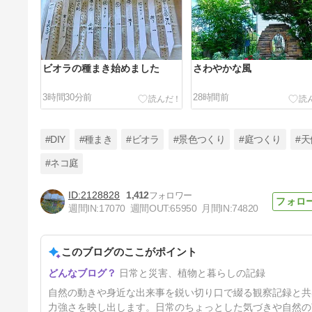
ビオラの種まき始めました
さわやかな風
3時間30分前
28時間前
#DIY
#種まき
#ビオラ
#景色つくり
#庭つくり
#天
#ネコ庭
2128828
1,412
水不足で桜の葉が散ってる
週間IN:
17070
週間OUT:
65950
月間IN:
74820
5日前
このブログのここがポイント
日常と災害、植物と暮らしの記録
自然の動きや身近な出来事を鋭い切り口で綴る観察記録と共
力強さを映し出します。日常のちょっとした気づきや自然の