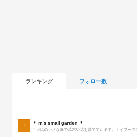
ランキング
フォロー数
＊ m's small garden ＊
1
半日陰の小さな庭で草木や花を愛でています。トイプーの