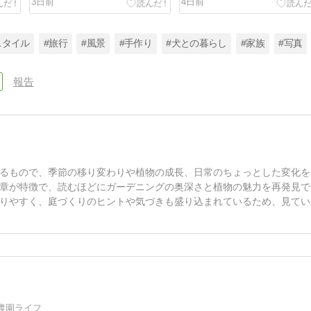
3日前
4日前
スタイル
#旅行
#風景
#手作り
#犬との暮らし
#家族
#写真
報告
るもので、季節の移り変わりや植物の成長、日常のちょっとした変化を
章が特徴で、読むほどにガーデニングの奥深さと植物の魅力を再発見で
りやすく、庭づくりのヒントや気づきも盛り込まれているため、見てい
農園ライフ