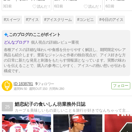
3日前
6日前
6日前
#スイーツ
#アイス
#アイスクリーム
#コンビニ
#今日のアイス
このブログのここがポイント
個人視点の詳細レビュー重視
各種アイスの詳細な味わいや食感を分かりやすく解説し、期間限定やレア
商品も紹介します。豊富なジャンルと作者の独自視点が、アイス好きな方
の日常に新たな発見と刺激をもたらす情報源となっています。実際の味わ
いを伝えることで、購入の参考にしやすく、アイスへの熱い想いが伝わる
構成です。
1838781
9
週間IN:
50
週間OUT:
150
月間IN:
280
鯉恋紀子の食いしん坊業務外日誌
25
カープ＆美味しいもの楽しいこと＆旅行が好きでなんちゃって主婦なんちゃって社労士の備忘録です！