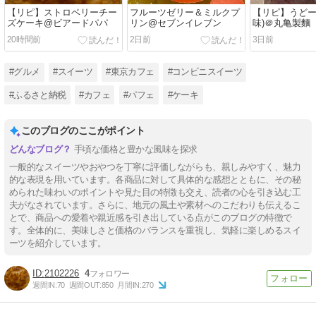
【リピ】ストロベリーチー
フルーツゼリー＆ミルクプ
【リピ】うどー
ズケーキ@ビアードパパ
リン@セブンイレブン
味)＠丸亀製麵
20時間前
2日前
3日前
#グルメ
#スイーツ
#東京カフェ
#コンビニスイーツ
#ふるさと納税
#カフェ
#パフェ
#ケーキ
このブログのここがポイント
手頃な価格と豊かな風味を探求
一般的なスイーツやおやつを丁寧に評価しながらも、親しみやすく、魅力
的な表現を用いています。各商品に対して具体的な感想とともに、その秘
められた味わいのポイントや見た目の特徴も交え、読者の心を引き込む工
夫がなされています。さらに、地元の風土や素材へのこだわりも伝えるこ
とで、商品への愛着や親近感を引き出している点がこのブログの特徴で
す。全体的に、美味しさと価格のバランスを重視し、気軽に楽しめるスイ
ーツを紹介しています。
2102226
4
週間IN:
70
週間OUT:
850
月間IN:
270