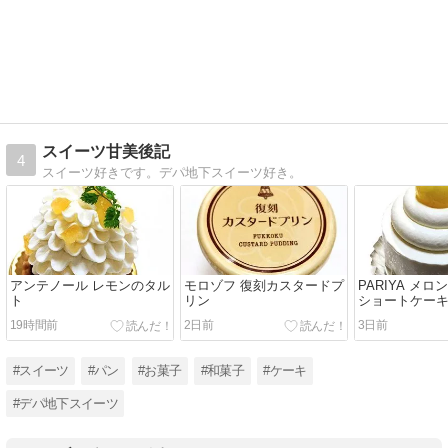
スイーツ甘美後記
4
スイーツ好きです。デパ地下スイーツ好き。
アンテノール レモンのタル
モロゾフ 復刻カスタードプ
PARIYA メ
ト
リン
ショートケー
19時間前
2日前
3日前
#スイーツ
#パン
#お菓子
#和菓子
#ケーキ
#デパ地下スイーツ