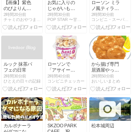
【画像】紫色
お気に入りの
ローソン ミラ
のぴよりん爆
じゃがいもパ
ノ風ティラミ
誕！15周年コ
ンと 今日は何
ス
2時間20分前
2時間30分前
2時間30分前
チャミのおやつまとめ
POP STAR 〜甘党女子の戯言〜
コンビニ・スーパー・外食日記
ラボが可愛す
の日
ぎる件
ルック 抹茶パ
ローソンで
から揚げ専門
フェの日常
「アサイーボ
居酒屋やった
ウルヨーグル
ら絶対儲かる
2時間30分前
2時間40分前
2時間50分前
ひとえの日々の記録
コンビニチェッカー
おいしいまとめ
ト＆ハニーグ
のに誰もやら
ラノーラ」が
ない理由
2026年8月11
日に発売、関
東地区限定販
売。ハチミツ
使用グラノー
ラとアサイー
カルボナーラ
SKZOO PARK
松本城周辺
ボウルの味わ
がダマになる
CAFE、JR東