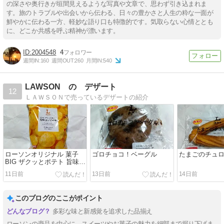
の深さや奥行きが垣間見えるような写真や文章で、思わず引き込まれま
す。旅のトラブルや出会いから伝わる、日々の豊かさと人生の粋な一面が
鮮やかに伝わる一方、軽妙な語り口も特徴的です。気取らない心情ととも
に、どこか共感を呼ぶ精神が漂います。
2004548
4
週間IN:
160
週間OUT:
260
月間IN:
540
LAWSON の デザート
12
ＬＡＷＳＯＮで売っているデザートの紹介
ローソンオリジナル 菓子
ゴロチョコ！ベーグル
たまごのチュ
BIG ザクッとポテト 旨味コ
ンソメ味
11日前
13日前
14日前
このブログのここがポイント
多彩な味と新感覚を追求した品揃え
ローソンの商品を中心に、スイーツやお菓子の魅力を細部まで掘り下げま