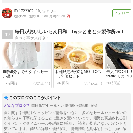
1722362
10
週間IN:
80
週間OUT:
380
月間IN:
320
毎日がおいしいもん日和 by☆とまと☆製作所with☆ぱ☆
19
食べる事が大好き！
9時59分までのタイムセー
本日限定♪野菜をMOTTOス
最大71%OFF！WA
ル品！
ープ8個セット
traffic リ
15時間前
17時間前
20時間前
このブログのここがポイント
毎日限定セールとお得情報を詳細に紹介
食に関する情報やショッピング情報を中心に、多彩なセールやクーポンの
お知らせを丁寧に伝えることに重きを置いています。頻繁に実施される割
引イベントやタイムセールを詳細に解説し、読者が見逃さないポイントを
突いています。商品の詳細や価格変動、特典情報も具体的に示し、買い物