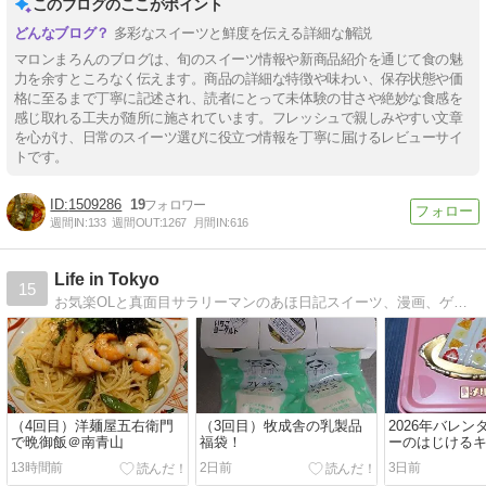
このブログのここがポイント
多彩なスイーツと鮮度を伝える詳細な解説
マロンまろんのブログは、旬のスイーツ情報や新商品紹介を通じて食の魅
力を余すところなく伝えます。商品の詳細な特徴や味わい、保存状態や価
格に至るまで丁寧に記述され、読者にとって未体験の甘さや絶妙な食感を
感じ取れる工夫が随所に施されています。フレッシュで親しみやすい文章
を心がけ、日常のスイーツ選びに役立つ情報を丁寧に届けるレビューサイ
トです。
1509286
19
週間IN:
133
週間OUT:
1267
月間IN:
616
Life in Tokyo
15
お気楽OLと真面目サラリーマンのあほ日記スイーツ、漫画、ゲーム、旅行などに偏りがあります。
（4回目）洋麺屋五右衛門
（3回目）牧成舎の乳製品
2026年バレン
で晩御飯＠南青山
福袋！
ーのはじける
ョコレート「
13時間前
2日前
3日前
ド缶」