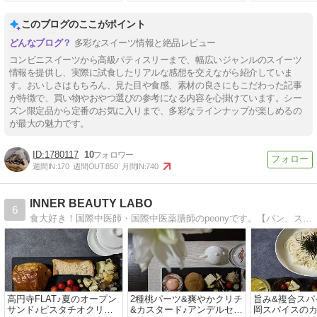
このブログのここがポイント
多彩なスイーツ情報と絶品レビュー
コンビニスイーツから高級パティスリーまで、幅広いジャンルのスイーツ
情報を提供し、実際に試食したリアルな感想を交えながら紹介していま
す。おいしさはもちろん、見た目や食感、素材の良さにもこだわった記事
が特徴で、買い物やおやつ選びの参考になる内容を心掛けています。シー
ズン限定品から定番のお気に入りまで、多彩なラインナップが楽しめるの
が最大の魅力です。
1780117
10
週間IN:
170
週間OUT:
850
月間IN:
740
INNER BEAUTY LABO
6
食大好き！国際中医師・国際中医薬膳師のpeonyです。【パン、スイーツ、その他美味しいもの】【お菓子、パンなど粉モノ手作り】【逸品食材で楽しんだお料理、おうちごはん（しばしワインと♪）】など食探求を綴ります。
高円寺FLAT♪夏のオープン
2種桃パーツ&爽やかクリチ
旨み&複合スパ
サンド♪ピスタチオクリー
&カスタード♪アンデルセン
岡スパイスの