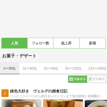
人気
フォロー数
急上昇
新着
お菓子・デザート
1〜30位
31〜60位
61〜90位
91〜120位
121〜150位
画像表示
文字表示
緑色大好き ヴェルデの雑食日記
1
コンビニスイーツから星付きレストランまで地元静岡と首都圏のグルメを貪欲に探し続けてます。