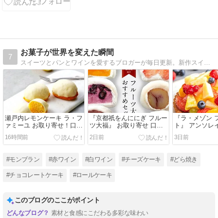
い
お菓子が世界を変えた瞬間
7
スイーツとパンとワインを愛するブロガーが毎日更新。新作スイーツのレビューが豊富で、甘党にはたまらない。
瀬戸内レモンケーキ ラ・フ
『京都祇をんににぎ フルー
『ラ・メゾン 
ァミーユ お取り寄せ！口コ
ツ大福』 お取り寄せ 口コ
ト』 アンソレ
ミで話題の味とリピート理
ミと美味しい食べ方や冷凍
お取り寄せ 口
16時間前
2日前
3日前
由
保存方法
ー
#モンブラン
#赤ワイン
#白ワイン
#チーズケーキ
#どら焼き
#チョコレートケーキ
#ロールケーキ
このブログのここがポイント
素材と食感にこだわる多彩な味わい