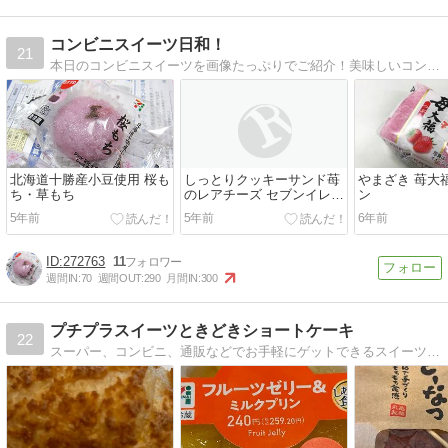
コンビニスイーツ日和！
21
本日のコンビニスイーツを画像たっぷりでご紹介！美味しいコンビニスイーツの情報はココでゲット！
北海道十勝産小豆使用 桜も
しっとりクッキーサンド苺
やまざき 苺大
ち・草もち
のレアチーズ セブンイレブ
ン
ン
5年前
5年前
6年前
272763
11
週間IN:
70
週間OUT:
290
月間IN:
300
プチプラスイーツときどきショートケーキ
22
スーパー、コンビニ、通販などでお手軽にゲットできるスイーツを中心として、大好きなショートケーキも織り交ぜながらご紹介しています♪「幸せおやつ時間」を素敵に彩る一助になれば幸いです。