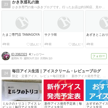
かき氷巡礼の旅
23
かき氷専門の食べ歩きブログです。行ったお店は約180店、見やすく一覧表にまとめているので参考に。
たまご専門店 TAMAGOYA
サクラ咲
あずきとこお
4年前
4年前
4年前
2082323
4
週間IN:
70
週間OUT:
210
月間IN:
110
毎日アイス生活｜アイスクリーム・レビューブログ
24
限定・定番アイス、レビュー毎日更新！ 新作アイス発売予定、おすすめアイスもご紹介。
ミルクのトリコ｜アイス レ
新作アイス発売予定表｜毎
おすすめアイ
ビュー｜毎日アイス生活
日アイス生活
アイス生活