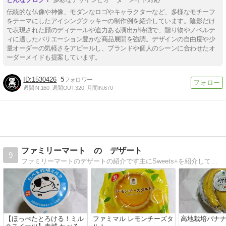
伝統的な仏像や神像、モダンなロゴやキャラクターなど、多様なモチーフ
をテーマにしたアイシングクッキーの制作例を紹介しています。陰影だけ
で表現された顔のディテールや迫力ある演出が特徴で、贈り物やノベルテ
ィに適したバリエーション豊かな商品展開を強調。デザインの自由度や少
量オーダーの気軽さをアピールし、ブランドや個人のシーンに合わせたオ
ーダーメイドも提案しています。
1530426
5
週間IN:
160
週間OUT:
320
月間IN:
670
ファミリーマート の デザート
9
ファミリーマートのデザートの紹介です主にSweets+を紹介しています
【ほっぺたとろける！ミル
ファミマル レモンチーズタ
高地栽培バナ