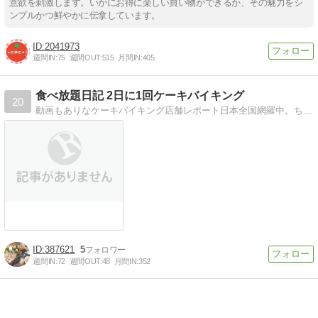
意欲を刺激します。いかにお得に楽しい買い物ができるか、その魅力をシ
ンプルかつ鮮やかに伝拿しています。
2041973
週間IN:
75
週間OUT:
515
月間IN:
405
食べ放題日記 2日に1回ケーキバイキング
20
動画もありなケーキバイキング店舗レポート日本全国網羅中。ちゃんと全店自分で行ってます。最低二日に一回更新
387621
5
週間IN:
72
週間OUT:
48
月間IN:
352