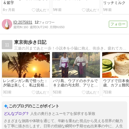
＆紫芋
リッチミルク
8ヶ月前
5年前
5年前
2075931
12
週間IN:
160
週間OUT:
240
月間IN:
650
東京街歩き日記
11
三途の川まであと一歩！小説本を小脇に抱え、街歩き。疲れてカフェで一休み！
レンボンガン島で悟った：
バリ島、ウブドのホテルで
ウブドで日本食
夕陽は美しく、私は貧相だ
８２歳の与太郎、アリと知
歳、カフェ難
った。
恵比べ（負けたのは私）
3日前
5日前
7日前
このブログのここがポイント
人生の奥行きとユーモアを探求する筆致
さまざまな旅路や体験を通じて、年齢を重ねた視点から見える世界の魅力
を丁寧に描き出します。日常の些細な瞬間や予期せぬ出来事の中に、人生