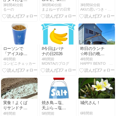
いを楽しめる
原因は？失敗
海推し旅 Stray
3時間50分前
3時間40分前
3時間40分前
カップヨーグ
AKIの思いつき・気まぐれDIARY
るーの
まよねーずの日常
したときのリ
Kids
ルト
メイク方法も
紹介
ローソンで
#今日はバナ
昨日のランチ
「アイスゆず
ナの日2026
☆昨日の晩ご
シトラスティ
はん
4時間前
4時間前
4時間前
コンビニチェッカー
MONTAのブログ
HAPPY BENTO 私的日記
ー」が2026年
8月11日発
売、柚子の香
りを楽しめる
暑い夏にぴっ
たりなフルー
ツティー。
「メガアイス
実食！よくば
焼き鳥→塩、
城代さん！
ゆずシトラス
りサンドチョ
天ぷら→塩、
ティー」も登
コミント（セ
焼肉→塩
6時間前
4時間前
5時間前
場