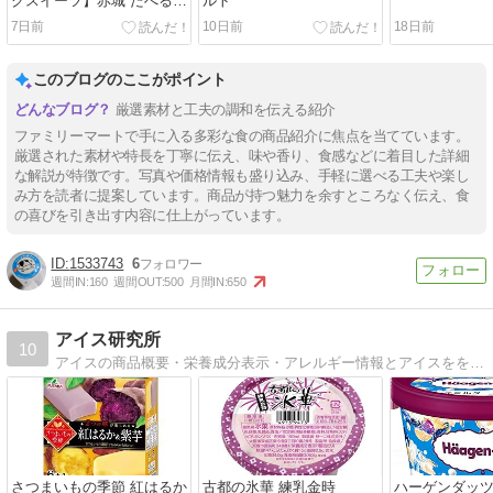
クスイーツ】赤城 たべる牧
ルト
場ミルク
7日前
10日前
18日前
このブログのここがポイント
厳選素材と工夫の調和を伝える紹介
ファミリーマートで手に入る多彩な食の商品紹介に焦点を当てています。
厳選された素材や特長を丁寧に伝え、味や香り、食感などに着目した詳細
な解説が特徴です。写真や価格情報も盛り込み、手軽に選べる工夫や楽し
み方を読者に提案しています。商品が持つ魅力を余すところなく伝え、食
の喜びを引き出す内容に仕上がっています。
1533743
6
週間IN:
160
週間OUT:
500
月間IN:
650
アイス研究所
10
アイスの商品概要・栄養成分表示・アレルギー情報とアイスをを使ったレシピを紹介しています。
さつまいもの季節 紅はるか
古都の氷華 練乳金時
ハーゲンダッツ