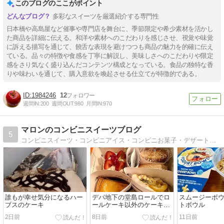
このブログのここがポイント
多彩なスイーツを厳選紹介する専門性
日本橋や高島屋など催事や専門店を舞台に、季節限定や希少素材を活かし
た商品を詳細に伝える。和洋や素材へのこだわりを感じさせ、視覚や味覚
に訴える描写を通じて、饒舌な表現を避けつつも商品の魅力を的確に伝え
ている。品々の特徴や食感を丁寧に解説し、美味しさへのこだわりや限定
感をさり気なく盛り込んだコンテンツ構成となっている。食品の独特な香
りや味わいを通じて、購入意欲を喚起させる仕立てが特徴的である。
1984246
12
週間IN:
200
週間OUT:
980
月間IN:
970
マロンのコンビニスイーツブログ
5
コンビニスイーツ・コンビニアイス・コンビニお菓子・デザートなど私が食べたコンビニスイーツを紹介しているブログです。
誰もが幸せ気分になるハー
デパ地下の堂島ロールでロ
スムージーボウ
ブスのケーキ
ールケーキ以外のケーキを
トボウル
買ってみた
2日前
8日前
11日前