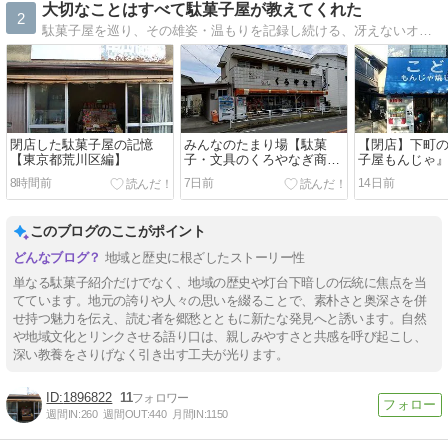
大切なことはすべて駄菓子屋が教えてくれた
2
駄菓子屋を巡り、その雄姿・温もりを記録し続ける、冴えないオッサンのブログ
閉店した駄菓子屋の記憶
みんなのたまり場【駄菓
【閉店】下町
【東京都荒川区編】
子・文具のくろやなぎ商
子屋もんじゃ』
店】〜神奈川県小田原市・
どもの家 きく
8時間前
7日前
14日前
栢山〜
このブログのここがポイント
地域と歴史に根ざしたストーリー性
単なる駄菓子紹介だけでなく、地域の歴史や灯台下暗しの伝統に焦点を当
てています。地元の誇りや人々の思いを綴ることで、素朴さと奥深さを併
せ持つ魅力を伝え、読む者を郷愁とともに新たな発見へと誘います。自然
や地域文化とリンクさせる語り口は、親しみやすさと共感を呼び起こし、
深い教養をさりげなく引き出す工夫が光ります。
1896822
11
週間IN:
260
週間OUT:
440
月間IN:
1150