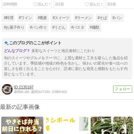
ムパン♪秀逸全粒粉食パン♪
の新作デニッシュ(*^^*)♪
っとソテーに♪
22時間前
2日前
3日前
などなど大満喫♪
ミルクカレーも
#料理
#ワイン
#蕎麦
#スイーツ
#ラーメン
#そば
#パン
#お菓子作り
#パン作り
#うどん
#パスタ
#麺類
このブログのここがポイント
多彩なスイーツと地元食材にこだわり
旬のスイーツやグルメをテーマに、上質な素材と工夫を凝らした逸品を紹
介しています。季節感や地域の特色を生かし、味わいの変化や食べ比べの
楽しさを鋭く伝えることを心がけ、読者に新たな発見と感動をもたらす内
容となっています。
2135197
週間IN:
168
週間OUT:
350
月間IN:
602
最新の記事画像