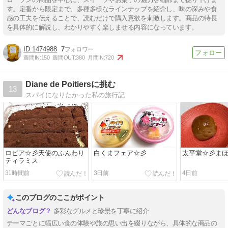
す。定番から限定まで、多種多様なラインナップを紹介し、味の深みや食
感の工夫を伝えることで、読むだけで購入意欲を刺激します。商品の特長
を具体的に解説し、わかりやすく楽しませる内容になっています。
1474988
7
週間IN:
150
週間OUT:
380
月間IN:
720
Diane de Poitiersに挑む
13
スパイになりたかった私の旅行記
ロピア☆彡天使のふんわり
白くまフェア☆彡
太平堂☆彡ま
ティラミス
31時間前
3日前
4日前
このブログのここがポイント
多彩なグルメと珍景を丁寧に紹介
テーマごとに幅広い食の体験や旅の思い出を綴りながら、具体的な商品の