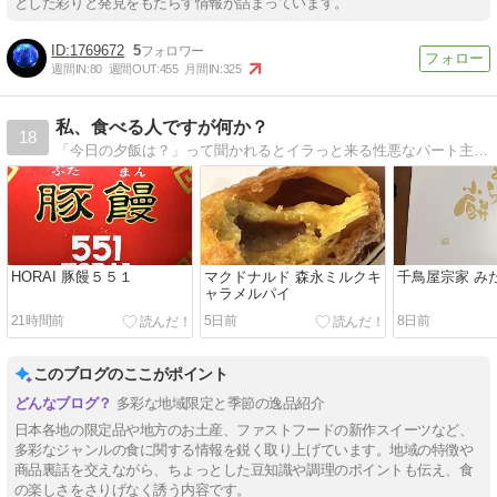
とした彩りと発見をもたらす情報が詰まっています。
1769672
5
週間IN:
80
週間OUT:
455
月間IN:
325
私、食べる人ですが何か？
18
「今日の夕飯は？」って聞かれるとイラっと来る性悪なパート主婦です(*´ω｀*)
HORAI 豚饅５５１
マクドナルド 森永ミルクキ
千鳥屋宗家 み
ャラメルパイ
21時間前
5日前
8日前
このブログのここがポイント
多彩な地域限定と季節の逸品紹介
日本各地の限定品や地方のお土産、ファストフードの新作スイーツなど、
多彩なジャンルの食に関する情報を鋭く取り上げています。地域の特徴や
商品裏話を交えながら、ちょっとした豆知識や調理のポイントも伝え、食
の楽しさをさりげなく誘う内容です。