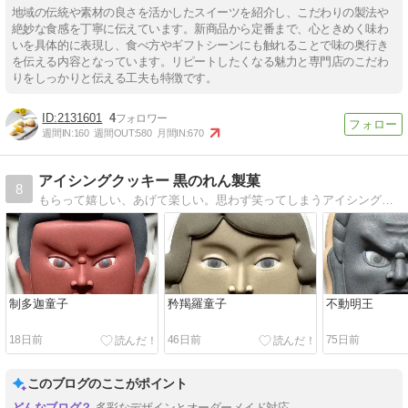
地域の伝統や素材の良さを活かしたスイーツを紹介し、こだわりの製法や
絶妙な食感を丁寧に伝えています。新商品から定番まで、心ときめく味わ
いを具体的に表現し、食べ方やギフトシーンにも触れることで味の奥行き
を伝える内容となっています。リピートしたくなる魅力と専門店のこだわ
りをしっかりと伝える工夫も特徴です。
2131601
4
週間IN:
160
週間OUT:
580
月間IN:
670
アイシングクッキー 黒のれん製菓
8
もらって嬉しい、あげて楽しい。思わず笑ってしまうアイシングクッキーがいっぱい！
制多迦童子
矜羯羅童子
不動明王
18日前
46日前
75日前
このブログのここがポイント
多彩なデザインとオーダーメイド対応