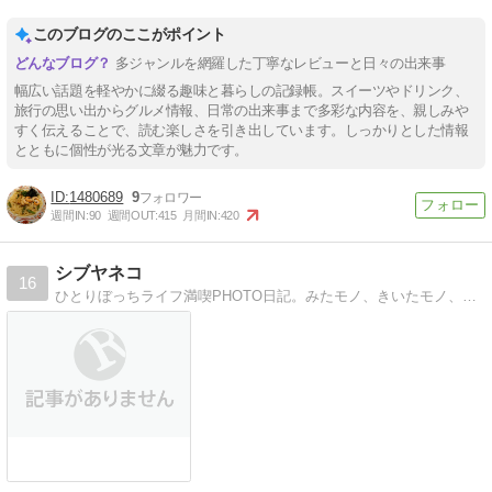
このブログのここがポイント
多ジャンルを網羅した丁寧なレビューと日々の出来事
幅広い話題を軽やかに綴る趣味と暮らしの記録帳。スイーツやドリンク、
旅行の思い出からグルメ情報、日常の出来事まで多彩な内容を、親しみや
すく伝えることで、読む楽しさを引き出しています。しっかりとした情報
とともに個性が光る文章が魅力です。
1480689
9
週間IN:
90
週間OUT:
415
月間IN:
420
シブヤネコ
16
ひとりぼっちライフ満喫PHOTO日記。みたモノ、きいたモノ、たべたモノ。 どーでもイイコト気ままにUP。