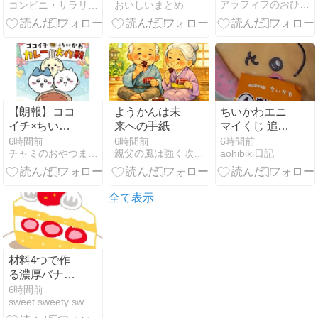
アラフィフのおひとりさまは今日も健在
コンビニ・サラリーマン総研〜最新コンビニグルメがわかるブログ
おいしいまとめ
ブン）カロリ
ー糖質は？｜
キャプテン福
田
【朗報】ココ
ようかんは未
ちいかわエニ
イチ×ちいか
来への手紙
マイくじ 追加
わ第2弾、8月
５回
6時間前
6時間前
6時間前
チャミのおやつまとめ
親父の風は強く吹いている。
aohibiki日記
7日開始！う
さぎ狙いで争
奪戦へｗｗｗ
全て表示
材料4つで作
る濃厚バナナ
アイス｜プロ
6時間前
sweet sweety sweets | スイーツの作り方
はバナナを潰
すだけじゃな