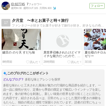
827745
7
週間IN:
90
週間OUT:
105
月間IN:
400
夕月堂 〜本とお菓子と時々旅行
17
ファンタジーが好きでお菓子が好きで旅行が好き。好きなもの色々、気の向くままに綴っています。
鍵庄の のり天 すだち味
異世界召喚されたけどイマ
夏仕様のチロル
イチな能力だったので、な
ゼリー
んとなく世界情勢を報告す
8時間前
28時間前
3日前
る調査員になりました1
このブログのここがポイント
多彩な味とアレンジを探求
多彩な味わいと工夫された風味が魅力の穴場的な商品群を紹介します。一
品一品に個性が光り、定番から季節の限定まで幅広いラインナップを楽し
めます。食の好奇心を刺激し、新しい味覚の世界を切り拓くことに注力し
た内容です。紹介される品々は、日常のちょっとした贅沢や驚きの体験を
もたらし、独自の視点と感性で深掘りされています。読者の日常にちょっ