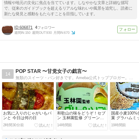
情報や地元の文化に焦点を当てています。しなやかな文章と詳細な描写
で、従来のガイドブックを超えるリアルな味わいや風景を追究し、読者に
新たな発見と感動をもたらすことを目指しています。
606871
4
週間IN:
150
週間OUT:
930
月間IN:
670
POP STAR 〜甘党女子の戯言〜
14
無類のスイーツ・パン好きです。Ameba公式トップブロガー。ブログは毎日更新しています。
お気に入りのじゃがいもパ
和歌山の味をどうぞ！セブ
国産小麦100
ンと 今日は何の日
ン 玉林園監修 グリーンソ
菓 グラハムミ
フト風シュー
ット
2時間30分前
14時間前
19時間前