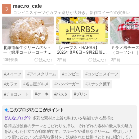
mac.ro_cafe
3
コンビニスイーツやカフェ巡りが大好き。新作スイーツの実食レビューや、カフェで撮った写真を更新しています。甘い物好きさん、ぜひ遊びに来てください♪
北海道産生クリームのシュ
【ハーブス・HARBS】
ミラノ風チー
ー（銀座コージーコーナ
2026年8月6日～9月2日販売
（ローソン）
ー・GINZA Cozy Corner）
のケーキ一覧を写真付きで
リー・原材料
13時間前
2日前
3日前
｜値段・カロリー・口コミ
紹介（お気に入りランキン
レビュー
実食レビュー
グ）
#スイーツ
#アイスクリーム
#コンビニ
#コンビニスイーツ
#カフェ
#名古屋グルメ
#ハンバーガー
#スナック菓子
#チョコレート
#ケーキ
#パスタ
#プリン
このブログのここがポイント
多彩な素材と上質な味わいを堪能できる品揃え
各商品は独自のテーマとこだわりを持ち、それぞれの素材の最大限の魅力
を活かした仕立てが印象的です。フルーツや濃厚なクリーム、香ばしいナ
ッツ類などといった多彩な素材を、洗練された仕掛けとともに紹介してい