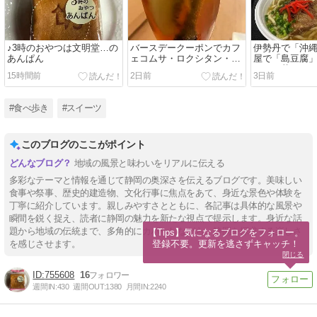
♪3時のおやつは文明堂…の
バースデークーポンでカフ
伊勢丹で「沖
あんぱん
ェコムサ・ロクシタン・フ
屋で「島豆腐
ァンケル
ンクの花たち
15時間前
2日前
3日前
#食べ歩き
#スイーツ
このブログのここがポイント
地域の風景と味わいをリアルに伝える
多彩なテーマと情報を通じて静岡の奥深さを伝えるブログです。美味しい
食事や祭事、歴史的建造物、文化行事に焦点をあて、身近な景色や体験を
丁寧に紹介しています。親しみやすさとともに、各記事は具体的な風景や
瞬間を鋭く捉え、読者に静岡の魅力を新たな視点で提示します。身近な話
題から地域の伝統まで、多角的にカバーしながら、静岡を探求する楽しさ
【Tips】気になるブログをフォロー。

登録不要。更新を逃さずキャッチ！
を感じさせます。
閉じる
755608
16
週間IN:
430
週間OUT:
1380
月間IN:
2240