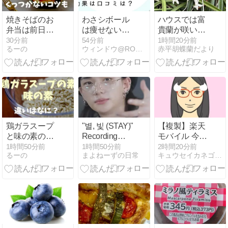
焼きそばのお
わさシボール
ハウスでは富
弁当は前日に
は痩せない？
貴蘭が咲いて
作ってもい
効果や口コミ
います
30分前
54分前
1時間20分前
るーの
ウィンドウ@ROOM
赤平胡蝶蘭だより
い？くっつか
評判を調査し
ないコツや詰
ました
め方も紹介
鶏ガラスープ
"별, 빛 (STAY)"
【複製】楽天
と味の素の違
Recording
モバイル 今月
いは？それぞ
Scene、
も忘れずエン
1時間50分前
1時間50分前
2時間20分前
るーの
まよねーずの日常
キュウセイカネゴンのブログ
れ向いてる料
INTRO
トリー
理を調査