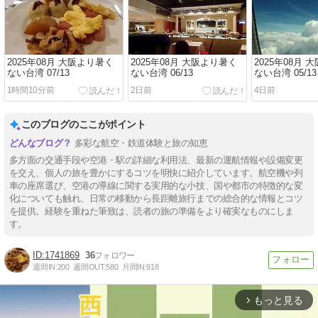
2025年08月 大阪より暑く
2025年08月 大阪より暑く
2025年08月 
ない台湾 07/13
ない台湾 06/13
ない台湾 05/13
1時間10分前
2日前
4日前
このブログのここがポイント
多彩な航空・鉄道体験と旅の知恵
多方面の交通手段や空港・駅の詳細な利用法、最新の運航情報や設備変更
を交え、個人の旅を豊かにするコツを明快に紹介しています。航空機や列
車の座席選び、空港の導線に関する実用的な小技、国や都市の特徴的な変
化についても触れ、日常の移動から長距離旅行までの総合的な情報とコツ
を提供。経験を重ねた筆致は、読者の旅の準備をより確実なものにしま
す。
1741869
36
週間IN:
200
週間OUT:
580
月間IN:
918
もっと見る
arrow_forward_ios