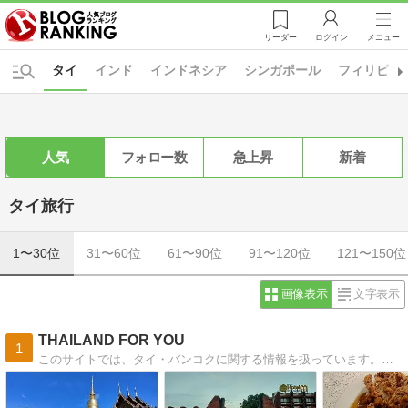
リーダー
ログイン
メニュー
タイ
インド
インドネシア
シンガポール
フィリピン
人気
フォロー数
急上昇
新着
タイ旅行
1〜30位
31〜60位
61〜90位
91〜120位
121〜150位
画像表示
文字表示
THAILAND FOR YOU
1
このサイトでは、タイ・バンコクに関する情報を扱っています。旅行や出張で訪れる際に役立つ情報を更新していきます。