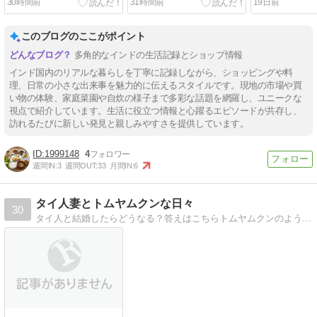
30時間前
31時間前
19日前
Homemade Dinner and
May, 2026)/ข้าวกล่องที่ทำ
Sweets at Home in India
เอง
from March 6 to April 7,
このブログのここがポイント
2026
多角的なインドの生活記録とショップ情報
インド国内のリアルな暮らしを丁寧に記録しながら、ショッピングや料
理、日常の小さな出来事を魅力的に伝えるスタイルです。現地の市場や買
い物の体験、家庭菜園や自炊の様子まで多彩な話題を網羅し、ユニークな
視点で紹介しています。生活に役立つ情報と心躍るエピソードが共存し、
訪れるたびに新しい発見と親しみやすさを提供しています。
1999148
4
週間IN:
3
週間OUT:
33
月間IN:
6
タイ人妻とトムヤムクンな日々
30
タイ人と結婚したらどうなる？答えはこちらトムヤムクンのような辛酸っぱい（？）日々をつづっています〜