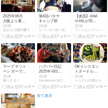
2025年08月
第4回パタヤ
【迷惑】ANA
大阪より暑く
キャンプ部
やJALが羽田
ない台湾
空港の荷物預
2日前
2日前
2日前
あさとの飛行機で行く台湾・タイ・世界遺産と機内食の日記
とーいのつれづれ
フィリピンアンへレス情報Smile
06/13
け時間を30分
前にしても間
に合わない？
ラープ ヤソト
ハプバー日記
OKインスタン
ーン ポーで中
2025年-0017
トヌードル抹
食す
推しのアイド
茶カレー
3日前
3日前
4日前
撮りさるく
Gentleman-Nの旅日記
トムヤムの国から
ル似のかわい
味！！！
い子登場！
全て表示