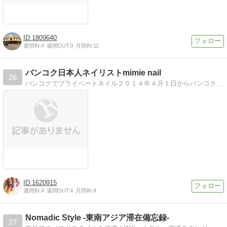
1809640
週間IN:
4
週間OUT:
0
月間IN:
12
バンコク日本人ネイリストmimie nail
26
バンコクでプライベートネイル２０１４年４月１日からバンコクで日本人ネイリストとして活躍してます
1620915
週間IN:
4
週間OUT:
4
月間IN:
4
Nomadic Style -東南アジア滞在備忘録-
27