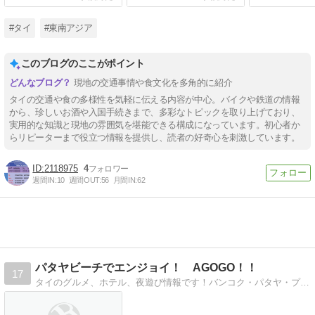
#タイ
#東南アジア
このブログのここがポイント
現地の交通事情や食文化を多角的に紹介
タイの交通や食の多様性を気軽に伝える内容が中心。バイクや鉄道の情報
から、珍しいお酒や入国手続きまで、多彩なトピックを取り上げており、
実用的な知識と現地の雰囲気を堪能できる構成になっています。初心者か
らリピーターまで役立つ情報を提供し、読者の好奇心を刺激しています。
2118975
4
週間IN:
10
週間OUT:
56
月間IN:
62
パタヤビーチでエンジョイ！ AGOGO！！
17
タイのグルメ、ホテル、夜遊び情報です！バンコク・パタヤ・プーケット・チェンマイ・サムイ・クラビーなどのタイ情報！