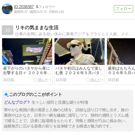
2038387
6
週間IN:
27
週間OUT:
72
月間IN:
153
リキの気ままな生活
10
仕事の合間にある短い休みに東南アジアをブラリと１人旅。メインはタイパタヤ、フィリピンアンヘレスの旅ブログです。
昼下がりのパタヤから夜に
パタヤ初日はみんなで楽し
最初はもちろ
出撃する日々 ２０２６年５
む夜 ２０２６年５月パタヤ
０２６年５月
月パタヤ旅行５
旅行４
10日前
11日前
15日前
このブログのここがポイント
生々しい描写と流麗な綴りが特徴
華やかな南国の夜の風景と人物の心情を、詳細な語り口で映し出す。旅の
裏側やはかなさ、日常の一瞬を繊細に描写しつつ、独特の感性とリズム感
で綴ることで、読者に臨場感をもたらす。情報と感情が巧みに絡み合い、
縦横無尽に広がる昼夜の彩りを追体験できる構成が魅力的です。