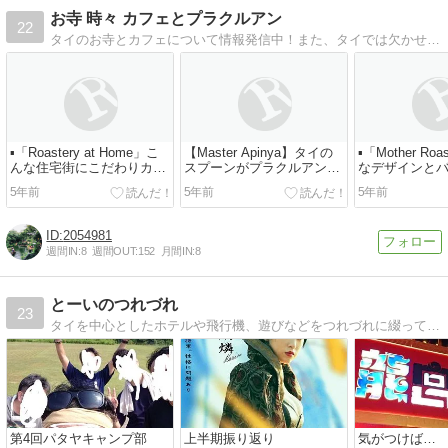
お寺 時々 カフェとプラクルアン
22
タイのお寺とカフェについて情報発信中！また、タイでは欠かせないプラクルアン(お守り)についても書いていきます。穴場スポットから最新スポットまで広く届けていけたらと思います。
▪️「Roastery at Home」こ
【Master Apinya】タイの
▪️「Mother R
んな住宅街にこだわりカフ
スプーンがプラクルアン
なデザインと
ェが！
に？
のカフェ
5年前
5年前
5年前
2054981
週間IN:
8
週間OUT:
152
月間IN:
8
とーいのつれづれ
23
タイを中心としたホテルや飛行機、遊びなどをつれづれに綴っています。
第4回パタヤキャンプ部
上半期振り返り
気がつけば…