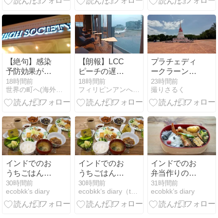
ボー洞窟
コク
【絶句】感染
【朗報】LCC
プラチェディ
予防効果がな
ピーチの遅延
ークラーンナ
いのに接種証
や欠航の補償
ーム
18時間前
18時間前
23時間前
世界の町へ(海外早期リタイア生活)
フィリピンアンへレス情報Smile
撮りさるく
明で入国やホ
が手厚くな
テル割引して
る！
た税金無駄遣
い日本！
インドでのお
インドでのお
インドでのお
うちごはんと
うちごはんと
弁当作りの記
スイーツ作り
スイーツ作り
録（5月半ば
30時間前
30時間前
31時間前
ecobkk’s diary
ecobkk’s diary（taecoのバンコク生活日誌）
ecobkk’s diary
の記録（3月6
の記録（3月6
～5月末）/My
日～4月7
日～4月7
Homemade
日）/My
日）/My
Lunchbox in