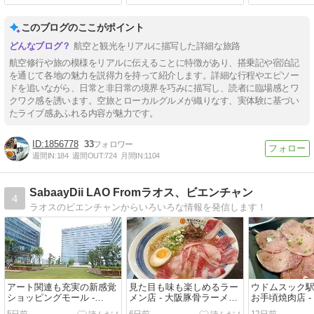
ラザプレミアラウンジで旅
湯温泉で過ご
を締めくくる～
このブログのここがポイント
航空と観光をリアルに描写した詳細な旅路
航空修行や旅の模様をリアルに伝えることに特徴があり、搭乗記や宿泊記
を通じて各地の魅力を説得力を持って紹介します。詳細な行程やエピソー
ドを追いながら、日常と非日常の境界を巧みに描写し、読者に臨場感とワ
クワク感を誘います。空旅とローカルグルメが織りなす、実体験に基づい
たライブ感あふれる内容が魅力です。
1856778
33
週間IN:
184
週間OUT:
724
月間IN:
1104
SabaayDii LAO Fromラオス、ビエンチャン
4
ラオスのビエンチャンからいろいろな情報を発信します！
アート関連も充実の新感覚
見た目も味も楽しめるラー
ウドムスック
ショッピングモール -
メン店 - 大阪豚骨ラーメン
お手頃焼肉店 -
Cloud 11/ คลาวด์ 11 - （バ
みさわ - （バンコク・タ
（YAKINIKU 