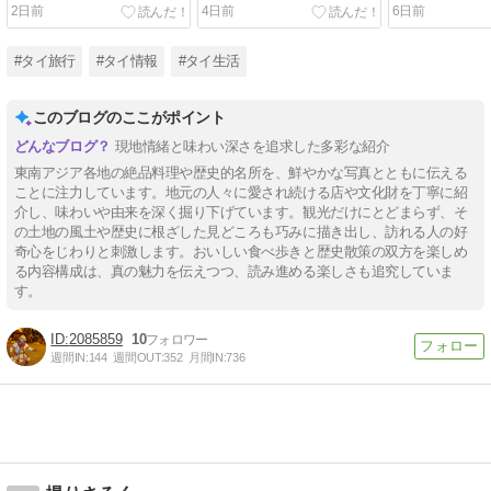
ート
Bakerlicious
2日前
4日前
6日前
#タイ旅行
#タイ情報
#タイ生活
このブログのここがポイント
現地情緒と味わい深さを追求した多彩な紹介
東南アジア各地の絶品料理や歴史的名所を、鮮やかな写真とともに伝える
ことに注力しています。地元の人々に愛され続ける店や文化財を丁寧に紹
介し、味わいや由来を深く掘り下げています。観光だけにとどまらず、そ
の土地の風土や歴史に根ざした見どころも巧みに描き出し、訪れる人の好
奇心をじわりと刺激します。おいしい食べ歩きと歴史散策の双方を楽しめ
る内容構成は、真の魅力を伝えつつ、読み進める楽しさも追究していま
す。
2085859
10
週間IN:
144
週間OUT:
352
月間IN:
736