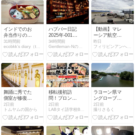
Homemade
Homemade
May, 2026)/
Dinner and
Dinner and
ข้าวกล่องที่ทำ
Sweets at
Sweets at
เอง
Home in India
Home in India
from March 6
from March 6
インドでのお
ハプバー日記
【動画】マレ
to April 7, 2026
to April 7, 2026
弁当作りの記
2025年-0018
ーシア航空の
録（5月半ば
若い女の子と
パイロットが
31時間前
34時間前
昨日
ecobkk’s diary（taecoのバンコク生活日誌）
Gentleman-Nの旅日記
フィリピンアンへレス情報Smile
～5月末）/My
ルームツアー
ジャカルタへ
Homemade
薬物を大量密
Lunchbox in
輸して逮捕！
May, 2026)/
ข้าวกล่องที่ทำ
เอง
舞踊に秀でた
移転後初訪
ラヨーン県マ
側室が修復し
問！プロンポ
ングローブ遊
たお寺：ワッ
ン駅近のコス
歩道
2日前
2日前
2日前
トムヤムの国から
LABタイ語学校BLOG
撮りさるく
ト ボロムニワ
パ最強焼肉店
ート
「焼肉ホルモ
ン がるしあ」