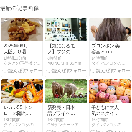
最新の記事画像
2025年08月
【気になるモ
プロンポン 美
大阪より暑く
ノ】フジのパ
容室 Shiro
ない台湾
ンケーキレン
Color Lounge
1時間10分前
8時間前
14時間前
あさとの飛行機で行く台湾・タイ・世界遺産と機内食の日記
MONOKIRI 35mm
タイ バンコクのニュースと情報ならタイムラインバンコク
07/13
ズ 23mmだっ
バンコクの日
たり、27mm
本人カウンセ
だったり...
ラーによるヘ
#02
アカラー・ヘ
ッドスパ・ト
リートメント
専門店
レカン55 トン
新発売・日本
子どもに大人
ローの隠れ家
語プライベー
気のスクイー
バル 深夜
トツアー情報
ズ玩具 未認証
16時間前
16時間前
16時間前
タイ バンコクのニュースと情報ならタイムラインバンコク
CMランナーツアーのスタッフブログ
タイ バンコクのニュースと情報ならタイムラインバンコク
OK・個室での
エレファント
品を約2万点
宴会にも◎
ケア＆レイン
押収 タイ バン