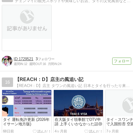
チェンマイの観光スポットや美味しいお店、タイの文化風習など色々ご紹介します！現地にて観光案内や様々なサポートをしております。
1729521
3
週間IN:
12
週間OUT:
16
月間IN:
24
【REACH：D】店主の風追い記
16
【REACH：D】店主 タワンの風追い記 日本とタイを行ったり来たり。 「風を追うようなものだ…」
タイ 運転免許更新 (2026年
在大阪タイ領事館でDTV申
タイ・スワン
イサーン地方版)
請 上手くいかなかった話😢
で入国拒否 空
否⁉️その時どう
68日前
4ヶ月前
7ヶ月前