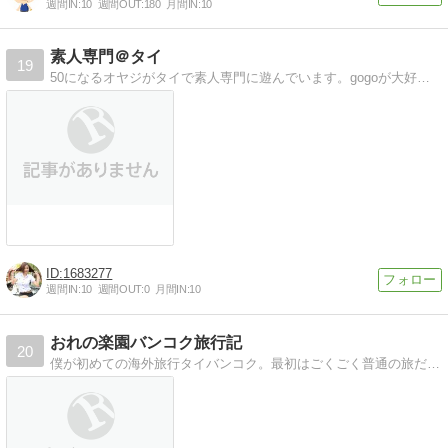
週間IN:
10
週間OUT:
180
月間IN:
10
素人専門＠タイ
19
50になるオヤジがタイで素人専門に遊んでいます。gogoが大好きなので夜の街にも繰り出します。素人、夜遊び、旅の有益情報なども満載のブログです。
1683277
週間IN:
10
週間OUT:
0
月間IN:
10
おれの楽園バンコク旅行記
20
僕が初めての海外旅行タイバンコク。最初はごくごく普通の旅だった、、だがしかしタイの魅力にハマり通ってるうちに道を外し変態の仲間入りをしてしまったブログ