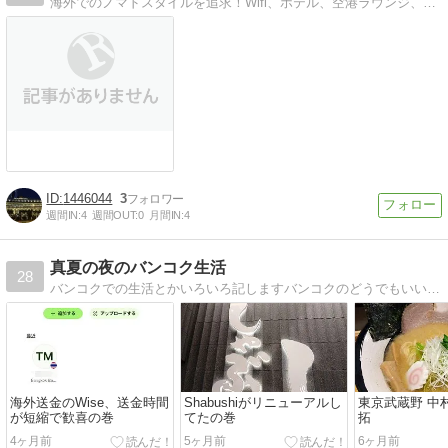
海外でのノマドスタイルを追求！Wifi、ホテル、空港ラウンジ、プリペイドSIM情報などをまとめています。
1446044
3
週間IN:
4
週間OUT:
0
月間IN:
4
真夏の夜のバンコク生活
28
バンコクでの生活とかいろいろ記しますバンコクのどうでもいい情報満載
海外送金のWise、送金時間
Shabushiがリニューアルし
東京武蔵野 中
が短縮で歓喜の巻
てたの巻
拓
4ヶ月前
5ヶ月前
6ヶ月前