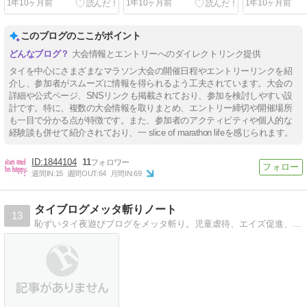
1年10ヶ月前
1年10ヶ月前
1年10ヶ月前
9
このブログのここがポイント
大会情報とエントリーへのダイレクトリンク提供
タイを中心にさまざまなマラソン大会の開催日程やエントリーリンクを紹
介し、参加者がスムーズに情報を得られるよう工夫されています。大会の
詳細や公式ページ、SNSリンクも掲載されており、参加を検討しやすい設
計です。特に、複数の大会情報を取りまとめ、エントリー締切や開催場所
も一目で分かる点が特徴です。また、参加者のアクティビティや個人的な
経験談も併せて紹介されており、一 slice of marathon lifeを感じられます。
1844104
11
週間IN:
15
週間OUT:
64
月間IN:
69
タイブログメッタ斬りノート
13
恥ずいタイ夜遊びブログをメッタ斬り。児童虐待、エイズ促進、嘘情報、騙しリンク等の悪質ブログが標的。通報歓迎（真摯なタイ夜遊びブログは除く）