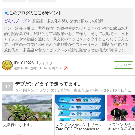
このブログのここがポイント
多言語・多文化を織り交ぜた暮らしの記録
インド滞在を軸に、世界各地での食や生活のひとコマを鮮やかに綴る魅力
的な記録集です。戦略的な市場散策やお弁当作り、そして現地で手に入る
アイテムや体験談を通じて、異文化のエッセンスを余すところなく伝えま
す。日常の一コマに秘められた彩り豊かなストーリーと、馴染みやすさを
兼ね備え、多言語や食のトピックスを絶妙に融合させた構成が特徴です。
1615928
1
週間IN:
16
週間OUT:
14
月間IN:
30
デブだけどタイで走ってます。
12
タイ国内のマラソン大会の情報・参加記録が中心のゆるゆる日記です。
更新停止します。
マラソン大会エントリー：
マラソン大会
Zero CO2 Chachoengsao
อัมพวาเฉิดไฉไล
Run 2024
อัมพวา ฮาล์ฟมาร