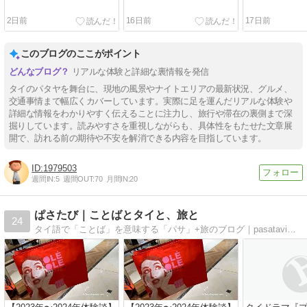
2日前
16日前
17日前
このブログのここがポイント
リアルな体験と詳細な裏情報を発信
タイのパタヤを舞台に、現地の風景やナイトエリアの最新状況、グルメ、
交通事情まで幅広くカバーしています。実際に足を運んだリアルな体験や
詳細な情報をわかりやすく伝えることに注力し、旅行や滞在の裏側まで深
掘りしています。読みやすさを重視しながらも、具体性をもたせた文章展
開で、訪れる前の期待や不安を解消できる内容を目指しています。
1979503
週間IN:
5
週間OUT:
70
月間IN:
20
ぱさたび｜ことばとタイと、旅と
24
タイ語で「ことば」を意味する「パサ」+旅のブログ｜pasatavi｜趣味の海外旅行で見つけたお気に入りのモノ・スポット情報、外国語勉強法などを発信するブログ