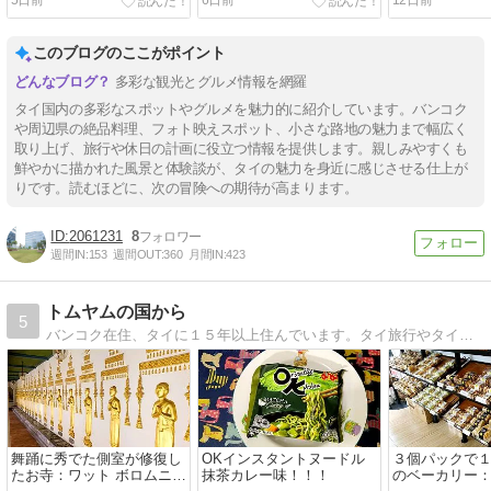
5日前
6日前
12日前
ンコク・タイ）
イ）
ンコク・タイ
このブログのここがポイント
多彩な観光とグルメ情報を網羅
タイ国内の多彩なスポットやグルメを魅力的に紹介しています。バンコク
や周辺県の絶品料理、フォト映えスポット、小さな路地の魅力まで幅広く
取り上げ、旅行や休日の計画に役立つ情報を提供します。親しみやすくも
鮮やかに描かれた風景と体験談が、タイの魅力を身近に感じさせる仕上が
りです。読むほどに、次の冒険への期待が高まります。
2061231
8
週間IN:
153
週間OUT:
360
月間IN:
423
トムヤムの国から
5
バンコク在住、タイに１５年以上住んでいます。タイ旅行やタイのレストラン、日本とは違うタイの生活を紹介します。
舞踊に秀でた側室が修復し
OKインスタントヌードル
３個パックで
たお寺：ワット ボロムニワ
抹茶カレー味！！！
のベーカリー