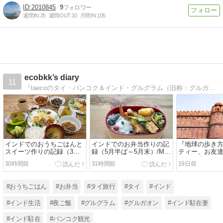
2010845
9
週間IN:
25
週間OUT:
10
月間IN:
105
ecobkk’s diary
11
『taecoのタイ・バンコク＆インド・グルグラム（旧称：グルガオン）生活日誌』〜タイとインドでの生活情報、観光旅行情報を発信
インドでのおうちごはんと
インドでのお弁当作りの記
『地球の歩き
スイーツ作りの記録（3月6
録（5月半ば～5月末）/My
ティー、お友
日～4月7日）/My
Homemade Lunchbox in
ペーン中
30時間前
31時間前
19日前
Homemade Dinner and
May, 2026)/ข้าวกล่องที่ทำ
Sweets at Home in India
เอง
from March 6 to April 7,
#おうちごはん
#お弁当
#タイ旅行
#タイ
#インド
2026
#インド生活
#夜ご飯
#グルグラム
#グルガオン
#インド駐在妻
#インド駐在
#バンコク観光