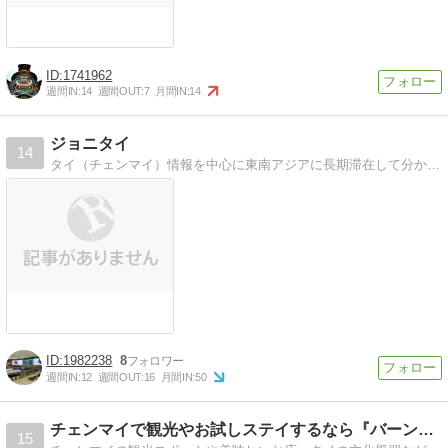
1741962
週間IN:
14
週間OUT:
7
月間IN:
14
ジョニタイ
14
タイ（チェンマイ）情報を中心に東南アジアに長期滞在して分かったことを更新中！海外ノマド術も公開
1982238
8
週間IN:
12
週間OUT:
16
月間IN:
50
チェンマイで観光やお試しステイするなら『バーン・チェンマイ』
15