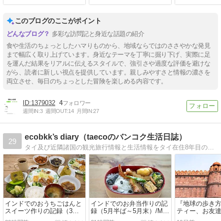
このブログのここがポイント
多彩な訪問記と身近な話題の紹介
食や生活のちょっとしたハマりものから、地域ならではのささやかな発見
まで幅広く取り上げています。身近なテーマを丁寧に掘り下げ、実際に足
を運んだ結果をリアルに伝えるスタイルで、強引さや過度な評価を避けな
がら、読者に新しい視点を提供しています。親しみやすさと情報の濃さを
両立させ、毎日のちょっとした冒険を楽しめる内容です。
1379032
4
週間IN:
3
週間OUT:
14
月間IN:
27
ecobkk’s diary（taecoのバンコク生活日誌）
29
タイ及び近隣諸国の観光旅行情報と生活情報をタイ在住8年目の駐在妻が発信。
インドでのおうちごはんと
インドでのお弁当作りの記
『地球の歩き
スイーツ作りの記録（3月6
録（5月半ば～5月末）/My
ティー、お友
日～4月7日）/My
Homemade Lunchbox in
ペーン中