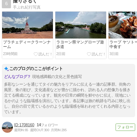
撮りさるく
6
手ぶれ紀行写真
プラチェディークラーンナ
ラヨーン県マングローブ遊
ラープ ヤソト
ーム
歩道
中食す
23時間前
2日前
3日前
このブログのここがポイント
現地感満載の文化と景色描写
多彩なシーンを通じてタイの魅力をリアルに伝える一連の記事群。街角の
風景、食の歓び、文化遺産などが豊かに描かれ、訪れる人の想像力を掻き
立てる構成になっています。観光や日常の瞬間を鮮やかに伝え、現地にい
るかのような臨場感を演出しています。各記事は旅の軌跡を巧みに映し出
し、自分の目で見ているかのような臨場感を味わわせてくれる内容となっ
ています。
1708160
14
週間IN:
65
週間OUT:
300
月間IN:
295