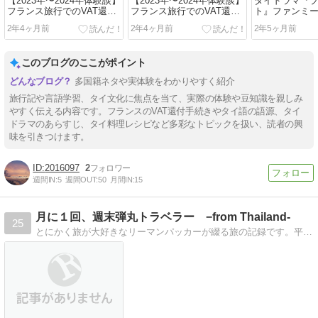
【2023年〜2024年体験談】
【2023年〜2024年体験談】
タイドラマ『
フランス旅行でのVAT還付
フランス旅行でのVAT還付
ト』ファンミ
受け取りに8ヶ月もかかっ
受け取りに8ヶ月もかかっ
出てきたタイ
2年4ヶ月前
2年4ヶ月前
2年5ヶ月前
た話【Planet Tax Free】
た話【Planet Tax Free】
ざ・慣用句（全
ズ）
このブログのここがポイント
多国籍ネタや実体験をわかりやすく紹介
旅行記や言語学習、タイ文化に焦点を当て、実際の体験や豆知識を親しみ
やすく伝える内容です。フランスのVAT還付手続きやタイ語の語源、タイ
ドラマのあらすじ、タイ料理レシピなど多彩なトピックを扱い、読者の興
味を引きつけます。
2016097
2
週間IN:
5
週間OUT:
50
月間IN:
15
月に１回、週末弾丸トラベラー −from Thailand-
25
とにかく旅が大好きなリーマンパッカーが綴る旅の記録です。平均月１ペースでバンコク脱出。