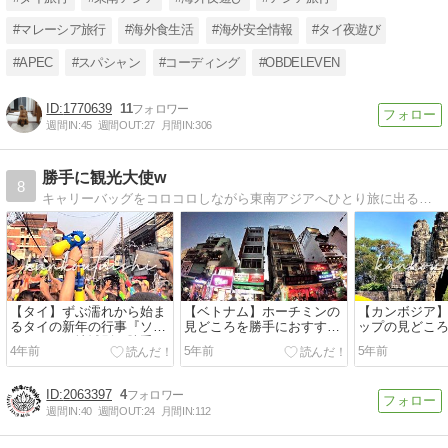
#マレーシア旅行
#海外食生活
#海外安全情報
#タイ夜遊び
#APEC
#スパシャン
#コーディング
#OBDELEVEN
1770639
11
週間IN:
45
週間OUT:
27
月間IN:
306
勝手に観光大使w
8
キャリーバッグをコロコロしながら東南アジアへひとり旅に出るキャリバッカーのTak@です。特にタイが好きでタイランドスペシャリスト資格をとってみました。東南アジアの魅力にやられていつかは移住をと目論んでますw
【タイ】ずぶ濡れから始ま
【ベトナム】ホーチミンの
【カンボジア
るタイの新年の行事『ソン
見どころを勝手におすす
ップの見どこ
クラン』を地域別に勝手に
め！
すすめ！
4年前
5年前
5年前
おすすめ！
2063397
4
週間IN:
40
週間OUT:
24
月間IN:
112