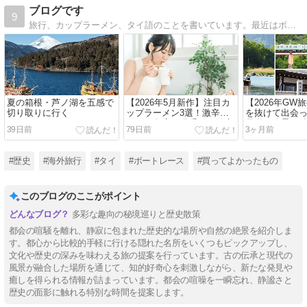
ブログです
9
旅行、カップラーメン、タイ語のことを書いています。最近はボートレースや歴史、買って良かったものについても書き始めました。
夏の箱根・芦ノ湖を五感で
​【2026年5月新作】注目カ
【2026年GW
切り取りに行く
ップラーメン3選！激辛ロ
を抜けて出会
ゼから名店再現系まで徹底
長瀞の絶景と
39日前
79日前
3ヶ月前
紹介
#歴史
#海外旅行
#タイ
#ボートレース
#買ってよかったもの
このブログのここがポイント
多彩な趣向の秘境巡りと歴史散策
都会の喧騒を離れ、静寂に包まれた歴史的な場所や自然の絶景を紹介しま
す。都心から比較的手軽に行ける隠れた名所をいくつもピックアップし、
文化や歴史の深みを味わえる旅の提案を行っています。古の伝承と現代の
風景が融合した場所を通じて、知的好奇心を刺激しながら、新たな発見や
癒しを得られる情報が詰まっています。都会の喧噪を一瞬忘れ、静謐さと
歴史の面影に触れる特別な時間を提案します。