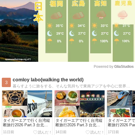
Powered by 
GliaStudios
Mute
comloy labo(walking the world)
3
暮らすように旅をする、そんな気持ちで東南アジアを中心に世界各国、日本各地をスナップ写真を撮りながらぶらーり散歩しています。
タイガーエアで行く台湾縦
タイガーエアで行く台湾縦
タイガーエア
断旅行2026 Part.3 台北編 /
断旅行2026 Part.3 台北編 /
断旅行2026 Par
Vol.3 IT202 台北→成田搭乗
Vol.2 南機場夜市 台北最後
Vol.1 シーザ
11日前
14日前
17日前
記 ～Homee KITCHENとプ
の夜はローカルグルメ三昧
宿泊記〜陽明