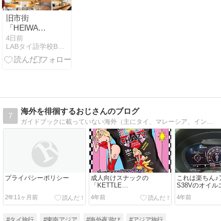
旧市街
「HEIWA
KISSA」まる
4日前
LABタイ語学校BLOG
で日本の純喫
茶？懐かしさ
を感じる絶品
プリン
海外を徘徊するおじさんのブログ
7
ガイドブックに載っていない海外（主にタイ、マレーシア、インドなどアジア）で経験したいろんな情報（生活・遊び・食事・動物など）を主に紹介していきます。 皆さん宜…
プライバシーポリシー
成人向けスナックの
これは楽ちん♪
「KETTLE
S38Vのオイ
CHIPS」“PUS☆Y
交換
2年11ヶ月前
4年前
4年前
FLAVOR”って、どんな味な
ん？
#タイ旅行
#東南アジア
#海外夜遊び
#アジア旅行