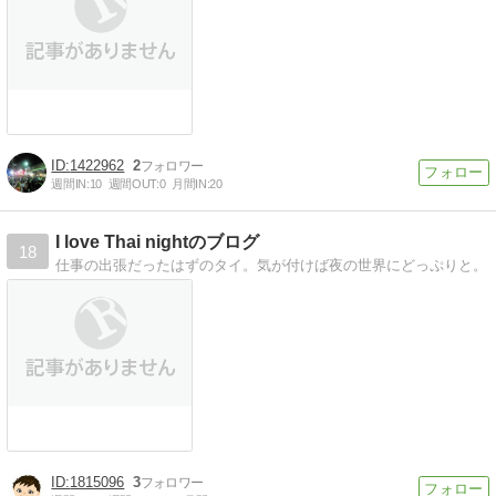
1422962
2
週間IN:
10
週間OUT:
0
月間IN:
20
I love Thai nightのブログ
18
仕事の出張だったはずのタイ。気が付けば夜の世界にどっぷりと。
1815096
3