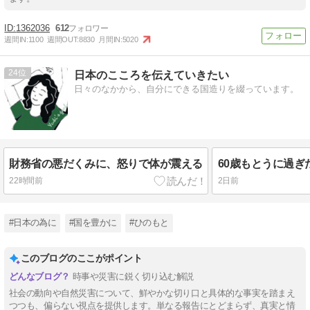
1362036
612
週間IN:
1100
週間OUT:
8830
月間IN:
5020
24
日本のこころを伝えていきたい
日々のなかから、自分にできる国造りを綴っています。
財務省の悪だくみに、怒りで体が震える
22時間前
2日前
#日本の為に
#国を豊かに
#ひのもと
このブログのここがポイント
時事や災害に鋭く切り込む解説
社会の動向や自然災害について、鮮やかな切り口と具体的な事実を踏まえ
つつも、偏らない視点を提供します。単なる報告にとどまらず、真実と情