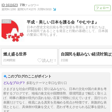
1611623
778
週間IN:
1280
週間OUT:
41270
月間IN:
5810
23
平成・美しい日本を護る会『やむやま』
日本の歴史文化伝統を尊び皇室を尊崇します私たちは、
日本国民であることを発言と行動の基礎にして、日本国
の繁栄に寄与します。
燃え盛る世界
自国民を顧みない経済対策は
21時間前
2日前
このブログのここがポイント
多彩なテーマと辛口な切り口
さまざまな社会の問題を鋭く切り込みながら、日本の文化や国の未来を考
察するブログです。地域の食文化や国際情勢、環境問題まで幅広く取り上
げ、時事の裏側や現代の流れを短い言葉で明快に伝えています。流行りの
表層だけでなく、根底にある真実を見極める視点が特徴です。刺激的な表
現とともに、具体例や現象を交えて、思わず考えさせられる記事を提供し
ます。