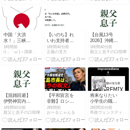
ィリピン船を
む“地盤沈
追跡中
下”の実態！
政治ニュー
中国「大洪
【いのち】れ
【台風13号
水！」三峡ダ
いわ支持者
2026】沖縄付
ム「決壊危
「『れいわ信
近で「非常に
1時間前
1時間40分前
1時間40分前
/)；｀ω´)＜国家総動員報
正義の見方
親父と息子の口喧嘩
機」台風13号
者』『れいわ
強い」勢力に
「三峡直撃確
知能』は差別
再発達 荒天に
定」日本「最
的。放送禁止
厳重警戒を
も強い勢力で
用語にすべ
（7日18時最
接近！（伊勢
き。オールド
新情
湾台風級」台
メディアは配
風13号と15号
慮を」→かわ
「中国本土で
りにピッタリ
【混雑回避】
【平和宣言を
将来なりたい
ぶつかり合う
の名称が爆誕
伊勢神宮内宮
非難】ロシア
小学生の職業
（前代未聞」
してしまうw
の近くへ行け
外務省報道官
にクレープ屋
1時間50分前
2時間前
2時間20分前
→
親父と息子の口喧嘩
おーるじゃんる
帝政ヴェンスディアナ
るのに観光客
「広島市長は
とお花屋さん
は利用しない
『偽りの呪
とあとゲーム
バス路線と停
文』繰り返し
会社があった