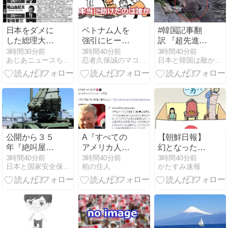
日本をダメに
ベトナム人を
#韓国記事翻
した総理大
強引にヒーロ
訳 『超先進
臣、ワースト
ーに仕立て上
国！韓国国民
3時間30分前
3時間40分前
3時間40分前
あじあニュースちゃんねる
忍者久保誠のマコトのブログ
日本と韓国は敵か？味方か？
１位が同点で
げるマスゴミ
様、真昼のソ
この人ｗｗｗ
の悪辣さ
ウルのど真ん
ｗｗｗ
中で●●！』、
『いくらなん
でもあそこで
●を擦るの
は‥』
公開から３５
A『すべての
【朝鮮日報】
年『絶叫屋敷
アメリカ人を
幻となった
へいらっしゃ
株主に」…AI
「女性天皇」
3時間40分前
3時間40分前
3時間40分前
日本と国家安全保障 田中大介
柏の住人
かたすみ速報
い！』アメリ
失業時代にト
カン下品アメ
ランプ政権が
リカは未開ア
仕掛ける富の
メリカは下品
再分配「ユニ
で怖い
バーサル・ベ
ーシック・キ