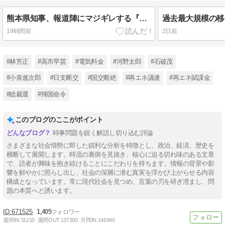
熊本県知事、報道陣にマジギレする『例えばご遺族のところに押しかけてくる！多忙な自治体の職員を長時間拘束して数字などの調査を要求する』マスゴミは百害あって一利なし
19時間前
2日前
#林芳正
#高市早苗
#電気料金
#河野太郎
#石破茂
#小泉進次郎
#日支断交
#国交断絶
#再エネ議連
#再エネ賦課金
#総裁選
#帰国命令
このブログのここがポイント
時事問題を鋭く解説し切り込む評論
さまざまな社会情勢に即した鋭利な分析を特徴とし、政治、経済、歴史を
横断して展開します。時流の裏側を見抜き、核心に迫る切れ味のある文章
で、読者が興味を抱き続けることにこだわりを持ちます。情報の背景や影
響を鮮やかに照らし出し、社会の深層に潜む真実を浮かび上がらせる内容
構成となっています。常に現代社会を見つめ、言葉の刃を研ぎ澄まし、問
題の本質へと誘います。
671525
1,405
週間IN:
31210
週間OUT:
137300
月間IN:
146940