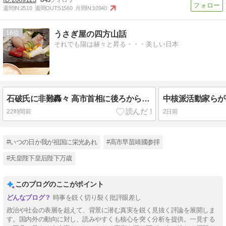
週間IN:
2510
週間OUT:
51560
月間IN:
10940
16
うさぎ屋の四方山話
それでも陽は赫々と昇る・・・美しい日本
石破氏に非難轟々 高市首相に後ろから〝鉄砲〟
22時間前
2日前
#いつの日か我が祖国に栄光あれ
#高市早苗靖國参拝
#天皇陛下皇后陛下万歳
このブログのここがポイント
時事を鋭く切り裂く批評眼差し
政治や社会の表層を超えて、背景に潜む真実を鋭く見抜く評論を展開しま
す。国内外の動向に対し、読みやすくも核心を突く分析を提供。一見する