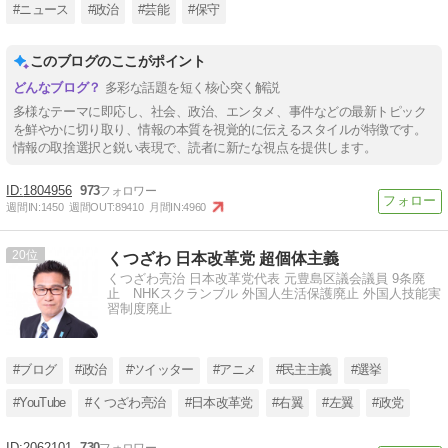
#ニュース
#政治
#芸能
#保守
このブログのここがポイント
多彩な話題を短く核心突く解説
多様なテーマに即応し、社会、政治、エンタメ、事件などの最新トピック
を鮮やかに切り取り、情報の本質を視覚的に伝えるスタイルが特徴です。
情報の取捨選択と鋭い表現で、読者に新たな視点を提供します。
1804956
973
週間IN:
1450
週間OUT:
89410
月間IN:
4960
20
くつざわ 日本改革党 超個体主義
くつざわ亮治 日本改革党代表 元豊島区議会議員 9条廃
止 NHKスクランブル 外国人生活保護廃止 外国人技能実
習制度廃止
#ブログ
#政治
#ツイッター
#アニメ
#民主主義
#選挙
#YouTube
#くつざわ亮治
#日本改革党
#右翼
#左翼
#政党
2062101
730