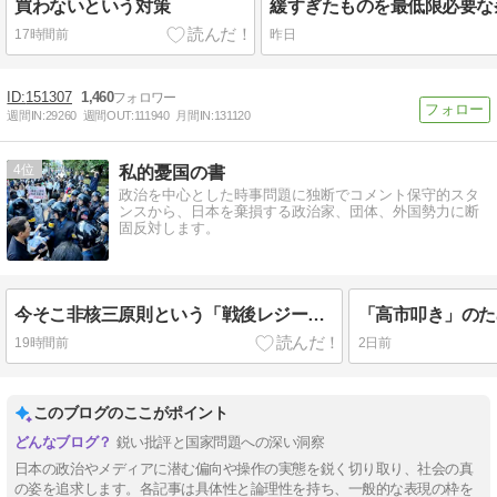
買わないという対策
17時間前
昨日
151307
1,460
週間IN:
29260
週間OUT:
111940
月間IN:
131120
4
私的憂国の書
政治を中心とした時事問題に独断でコメント保守的スタ
ンスから、日本を棄損する政治家、団体、外国勢力に断
固反対します。
今そこ非核三原則という「戦後レジーム」を打ち破れ
19時間前
2日前
このブログのここがポイント
鋭い批評と国家問題への深い洞察
日本の政治やメディアに潜む偏向や操作の実態を鋭く切り取り、社会の真
の姿を追求します。各記事は具体性と論理性を持ち、一般的な表現の枠を