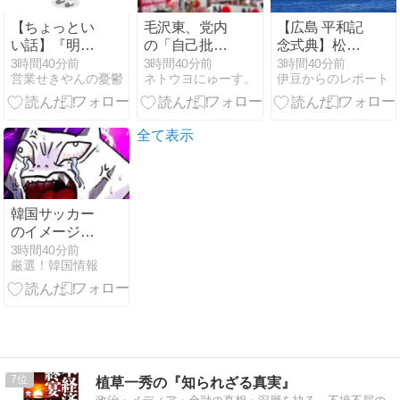
ャピタル」と
は一体なに
【ちょっとい
毛沢東、党内
【広島 平和記
か』、
い話】『明日
の「自己批
念式典】松井
B『「未来は
は 御座無（ご
判」を密告合
市長「平和宣
3時間40分前
3時間40分前
3時間40分前
理想郷か、は
営業せきやんの憂鬱
ネトウヨにゅーす。
伊豆からのレポート
ざな） く 候
戦に変えて幹
言」から子ど
たまた破滅
（そうろう）
部を黙らせる
も代表「平和
か」…AI覇権
』by 細川護煕
への誓い」、
をめぐる米国
高市総理あい
全て表示
政府とテック
さつ、国連事
企業の「対立
務総長メッセ
の末路」』
ージ 被爆81年
（8/5現代ビジ
「原爆の日」
韓国サッカー
ネス 池田純
【ハイライ
のイメージが
一）について
ト】
墜落
3時間40分前
厳選！韓国情報
7
植草一秀の『知られざる真実』