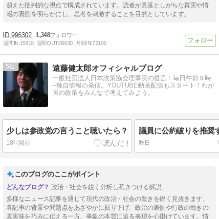
超えた批判的な視点で構成されています。読者が見落としがちな真実や情
報の裏側を明らかにし、思考を刺激することを目的としています。
996302
1,348
週間IN:
15810
週間OUT:
69030
月間IN:
72100
5
遠藤健太郎オフィシャルブログ
一般社団法人日本政策協会理事長の提言！毎日午前９時
−独自情報の発信。YOUTUBE動画配信もスタート！わが
国の政策をみんなで考えてみよう。
少しは参政党の言うこと聴いたら？
議員に公約破りを推奨
18時間前
昨日
このブログのここがポイント
政治・社会を鋭く分析し惹きつける解説
多様なニュース記事を通じて現代の政治・社会の動きを鋭く見抜きます。
各記事の背景や問題点をあざやかに掘り下げ、政治の裏側や行政の動きの
真実味を巧みに伝える一方、事象の本質に迫る表現を心掛けています。情