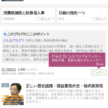
消費税減税と財務省人事
日銀の指先一つ
20時間前
昨日
このブログのここがポイント
大胆な見解と具体的事例を融合
日本の経済と政治の根底にある仕組みや問題を、鋭い視点と実例を交えて
解説します。歴史や制度の裏側に潜む本質を見抜き、現代社会の動きに対
して具体的な理解と洞察を促す内容となっています。複雑なテーマも平易
【Tips】気になるブログをフォロー。

に解きほぐしながら、真実を追求する姿勢が特徴です。
登録不要。更新を逃さずキャッチ！
閉じる
786810
1,438
週間IN:
42630
週間OUT:
67860
月間IN:
194370
2
正しい歴史認識・国益重視外交・核武装実現
学校やマスゴミや特アが伝える嘘の歴史に騙されるな！
日本最優先政治、日本国民の生命と財産と自由を守る核
武装、日韓断交を実現しよう！マスゴミの嘘や洗脳工作
を許すな！