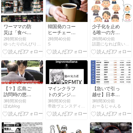
留所がありま
ている」
が@v@楽しく
した 謎の
て収入良さそ
うなのゲーム
会社だけだな
ぁ～でっ君は
ワーママの防
韓国発のコー
少子化を止め
ブレス担当ね
災は「食べる
ヒーチェー
る唯一の方法
備蓄」で解
ン、日本に
は『女性の意
2時間30分前
2時間40分前
2時間40分前
ゆったりのんびりブログ | あわただしい中でも、ゆった…
S
話題になれば良いな〜、このブログ
決。毎日の時
続々上陸
識改革』なの
短レシピで非
か？
常食を循環さ
せる
【？】広島ご
マインクラフ
【急いで引っ
訪問時の悠仁
トのダンジョ
越せ】日本人
様の県民お出
ンつうううう
が減り｢外国人
3時間30分前
3時間30分前
3時間30分前
ぽぬblog
帝政ヴェンスディアナ
おーるじゃんる
迎えが変…
うううううう
が増えた｣市区
うう発
町村ランキン
売！”@v@nぷ
グｷﾀ━━!
っぷーＲＰＧ
ＲＰＧ！