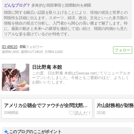
多角的な韓国事情と国際動向を網羅
韓国に関する幅広い話題を取り上げることにより、現地の状況と世界との
関係性を詳細に伝えます。スポーツ、経済、政治、文化といった多方面の
情報を独自の視点で分析し、入門者から関心の高い層まで魅了します。特
に、最新の動きと未来への展望を連続して追い続け、韓国の内側から見た
リアルな姿を届けているのが特色です。
48610
856
週間IN:
2450
週間OUT:
34620
月間IN:
11180
18
日比野庵 本館
この度、日比野庵 本館はSeesaa.netにてリニューアルオ
ープンいたしました。今後ともご愛顧のほど、よろしく
お願いいたします。
アメリカ公聴会でファウチが全問沈黙！武漢ラボ隠蔽の日記暴露で世界を欺いたパンデミック工作の闇と日本への波及！
20時間前
2日前
このブログのここがポイント