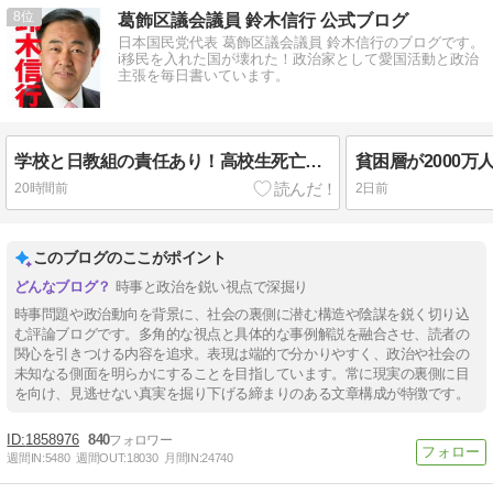
8
葛飾区議会議員 鈴木信行 公式ブログ
日本国民党代表 葛飾区議会議員 鈴木信行のブログです。
i移民を入れた国が壊れた！政治家として愛国活動と政治
主張を毎日書いています。
学校と日教組の責任あり！高校生死亡の辺野古抗議船転覆事故！#葛飾区
20時間前
2日前
このブログのここがポイント
時事と政治を鋭い視点で深掘り
時事問題や政治動向を背景に、社会の裏側に潜む構造や陰謀を鋭く切り込
む評論ブログです。多角的な視点と具体的な事例解説を融合させ、読者の
関心を引きつける内容を追求。表現は端的で分かりやすく、政治や社会の
未知なる側面を明らかにすることを目指しています。常に現実の裏側に目
を向け、見逃せない真実を掘り下げる締まりのある文章構成が特徴です。
1858976
840
週間IN:
5480
週間OUT:
18030
月間IN:
24740