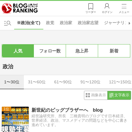
リーダー
ログイン
メニュー
※政治(全て)
政党
政治家
政治家志望
ジャーナリズ
人気
フォロー数
急上昇
新着
政治
1〜30位
31〜60位
61〜90位
91〜120位
121〜150位
画像表示
文字表示
1
新世紀のビッグブラザーへ blog
経世論研究所、所長 三橋貴明のブログです日本経済、
世界経済、政治、マスメディアの問題などを中心に書き
進めています。