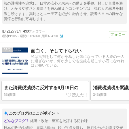
報の透明性を追求し、日常の安心と未来への備えを重視。難しい言葉を避
け、わかりやすさと奥深さを兼ね備えたコンテンツは、読む人の思考を刺
激し続けます。真剣さとユーモアを絶妙に融合させ、読者の日々の静かな
覚悟と行動に寄与します。
2127714
499
週間IN:
1056
週間OUT:
6060
月間IN:
4890
25
面白く、そして下らない
私は批判をして何かを為した気になっている大衆の一人
に過ぎないが、何か少しでも波紋を起こす小石になれれ
ばと書いている。
また消費税減税に反対する6月19日の財務省の犬の毎日新聞社説
消費税減税を閣議
6時間前
34時間前
このブログのここがポイント
経済・政治・皇室を批評する切れ味
日本の政治や経済、皇室の動向に鋭い視点を持ち、批判や分析を織り交ぜ