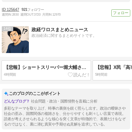
125647
921
週間IN:
2830
週間OUT:
3720
月間IN:
12970
14
政経ワロスまとめニュース
政治経済に関するまとめサイトです。
【悲報】ショートスリーパー堀大輔さん、リスナーから「寝たほうがいい！」と言われてガチギレし炎上 → 高須幹也医師の医学的アドバイスに激昂 ｗｗｗｗｗｗｗｗｗ
4時間前
5時間前
このブログのここがポイント
社会問題・政治・国際情勢を直截に分析
多彩なテーマを取り上げ、時事の裏側を鋭く照らし出す。政治の曖昧さや
社会の歪み、国際関係の複雑さを、分かりやすくも刺々しい言葉で表現。
読者が考えさせられるような核心を突く文章が特徴的で、表層だけをなぞ
るのではなく、裏に潜む真実や予期せぬ見解を追求している。