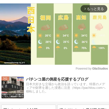
もっと見る
arrow_forward_ios
Powered by 
GliaStudios
Mute
3
パチンコ屋の倒産を応援するブログ
日本大好きな立場から政治を語っています。特亜のメデ
ィアや財界を通した浸透に注意（https://pachitou.comへ
移転しました。