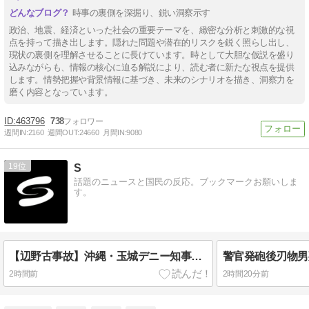
時事の裏側を深掘り、鋭い洞察示す
政治、地震、経済といった社会の重要テーマを、緻密な分析と刺激的な視
点を持って描き出します。隠れた問題や潜在的リスクを鋭く照らし出し、
現状の裏側を理解させることに長けています。時として大胆な仮説を盛り
込みながらも、情報の核心に迫る解説により、読む者に新たな視点を提供
します。情勢把握や背景情報に基づき、未来のシナリオを描き、洞察力を
磨く内容となっています。
463796
738
週間IN:
2160
週間OUT:
24660
月間IN:
9080
19
S
話題のニュースと国民の反応。ブックマークお願いしま
す。
【辺野古事故】沖縄・玉城デニー知事「映像の公開には、ご遺族の気持ちにも配慮する必要がある」
2時間前
2時間20分前