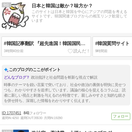
9
日本と韓国は敵か？味方か？
このサイトは日本と韓国を中心にアジアの問題を考える
サイトです。韓国関連ブログからの相互リンク歓迎して
います
#韓国記事翻訳 『超先進国！韓国国民様、真昼のソウルのど真ん中で●●！』、『いくらなんでもあそこで●を擦るのは‥』
3時間40分前
9時間前
このブログのここがポイント
政治批評と社会問題を斬新な視点で解説
時事のテーマを鋭い言葉で突いており、社会や政治の裏側を明快に見せつ
つも、わかりやすさを追求しています。議論の核心を捉えるコラムは、読
者に新しい視点と刺激を与えるのが特徴です。親しみやすさと知的な鋭さ
を併せ持ち、深堀した情報をわかりやすく伝えます。
1707451
841
週間IN:
4250
週間OUT:
35530
月間IN:
19290