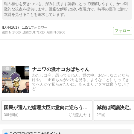
報の核心を突きつつも、深みに沈まず読者にとって理解しやすく、かつ刺
激的な視点を提供します。緻密な解釈と鋭い表現力で、時事の裏側に潜む
本質を見せることを追求しています。
442617
1,271
週間IN:
14800
週間OUT:
71720
月間IN:
68980
6
ナニワの激オコおばちゃん
わたしは今、怒ってるねん。世の中、おかしなことだら
けや。「正直もんがバカを見る」ようなことになってき
てへんか？私らみたいに、あんまりアタマは良うないけ
ど、
国民が選んだ総理大臣の意向に逆らう財務官僚はいらん！生徒を死なせたウソつき左翼のアホ教師も！
30時間前
2日前
このブログのここがポイント