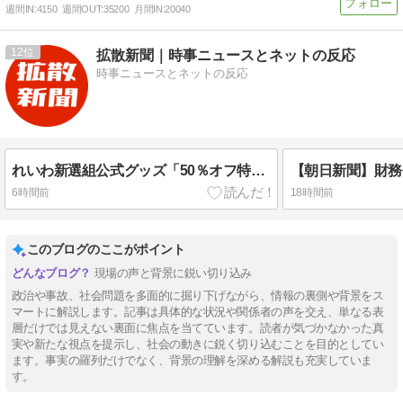
週間IN:
4150
週間OUT:
35200
月間IN:
20040
12
拡散新聞｜時事ニュースとネットの反応
時事ニュースとネットの反応
れいわ新選組公式グッズ「50％オフ特別セール」のお知らせ ➾ ネット「タダでもいらんもんが半額になったところで…」「逆にこれを買う奴の名簿が高く売れるだろ」
6時間前
18時間前
このブログのここがポイント
現場の声と背景に鋭い切り込み
政治や事故、社会問題を多面的に掘り下げながら、情報の裏側や背景をス
マートに解説します。記事は具体的な状況や関係者の声を交え、単なる表
層だけでは見えない裏面に焦点を当てています。読者が気づかなかった真
実や新たな視点を提示し、社会の動きに鋭く切り込むことを目的としてい
ます。事実の羅列だけでなく、背景の理解を深める解説も充実していま
す。