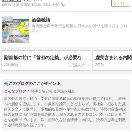
週間IN:
1390
週間OUT:
3930
月間IN:
6430
21
酒楽独語
自衛隊と保守政治を応援し日本人の誇りを取り戻すブロ
グ。
副首都の前に「首都の定義」が必要なのでは？
22時間前
2日前
このブログのここがポイント
時事分析と社会評論を融合
国内外の政治・経済・文化に関する最新の動向を鋭い視点で解説し、未来
への洞察を提供します。抽象的な論評にとどまらず、実社会に根ざした具
体例を交えて展開し、多角的な見解を示す点が特徴です。時代の変遷や政
策の裏側に潜む意図を読み解き、深みのある内容をコンパクトに伝えるこ
とを心掛けています。常に流動的な社会情勢に適応し、読者の思考を刺激
する情報発信を続けます。