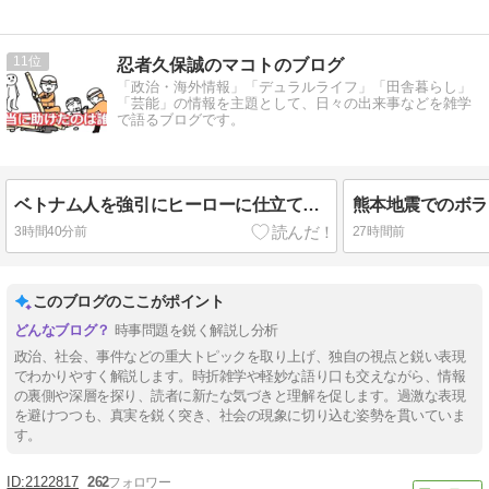
11
忍者久保誠のマコトのブログ
「政治・海外情報」「デュラルライフ」「田舎暮らし」
「芸能」の情報を主題として、日々の出来事などを雑学
で語るブログです。
ベトナム人を強引にヒーローに仕立て上げるマスゴミの悪辣さ
3時間40分前
27時間前
このブログのここがポイント
時事問題を鋭く解説し分析
政治、社会、事件などの重大トピックを取り上げ、独自の視点と鋭い表現
でわかりやすく解説します。時折雑学や軽妙な語り口も交えながら、情報
の裏側や深層を探り、読者に新たな気づきと理解を促します。過激な表現
を避けつつも、真実を鋭く突き、社会の現象に切り込む姿勢を貫いていま
す。
2122817
262