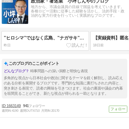
10
政治家・著述業 小坪しんやのブログ
地方から、市議会議員の目線で国益を考えていきます。
各種ロビー活動に従事した経験を活かし、法的手段・政
治的な実力行使を行っていく実践的なブログです。
”ヒロシマ”ではなく広島、”ナガサキ”ではなく長崎、”フクシマ”ではなく福島だ。【いい加減、ウザイと思った人はシェア】
昨日
18日前
このブログのここがポイント
時事問題への深い洞察と明快な表現
多角的な視点から日本社会や政治に関するテーマを鋭く解剖し、読み応え
のある分析を展開するブログです。専門的な知識に裏打ちされた内容と、
突き刺さる表現で、読者の興味を引きつけます。社会の裏面や議会の内幕
を垣間見ることができ、新たな視点が得られる一助となります。
1663149
941
週間IN:
4190
週間OUT:
6710
月間IN:
20170