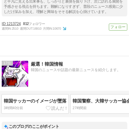
と平凡に見える出来事も、しっかりと裏側を掘り下げ、次に訪れる展開を
予感させる視点を持ちます。難解になりすぎず、普段のニュース感覚に少
しだけ深みを加え、理解と興味をそそる解説を心掛けています。
1213724
812
週間IN:
2510
週間OUT:
16910
月間IN:
10670
17
厳選！韓国情報
韓国のニュースや話題の最新ニュースを紹介します。
韓国サッカーのイメージが墜落
3時間40分前
27時間前
このブログのここがポイント