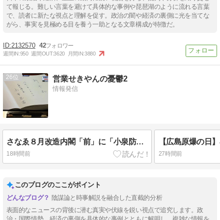
て報じる。難しい言葉を避けて具体的な事例や琵琶湖のように流れる言葉
で、読者に新たな視点と理解を促す。政治の闇や経済の裏側に光を当てな
がら、事実を見極める目を養う一助となる文章構成が特徴だ。
2132570
42
週間IN:
950
週間OUT:
3620
月間IN:
3880
26
営業せきやんの憂鬱2
情報発信
さなゑ８月改造内閣「前」に「小泉防衛大臣」に辞表を提出させろ。
18時間前
27時間前
このブログのここがポイント
陰謀論と時事解説を融合した直截的分析
表面的なニュースの背後に潜む真実や伏線を鋭い視点で追究します。政
治・国際情勢、経済の裏側を具体的な事例とともに解明し、複雑な情報を