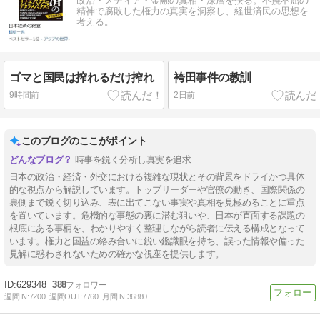
政治・メディア・金融の真相・深層を抉る。不撓不屈の
精神で腐敗した権力の真実を洞察し、経世済民の思想を
考える。
ゴマと国民は搾れるだけ搾れ
袴田事件の教訓
9時間前
2日前
このブログのここがポイント
時事を鋭く分析し真実を追求
日本の政治・経済・外交における複雑な現状とその背景をドライかつ具体
的な視点から解説しています。トップリーダーや官僚の動き、国際関係の
裏側まで鋭く切り込み、表に出てこない事実や真相を見極めることに重点
を置いています。危機的な事態の裏に潜む狙いや、日本が直面する課題の
根底にある事柄を、わかりやすく整理しながら読者に伝える構成となって
います。権力と国益の絡み合いに鋭い鑑識眼を持ち、誤った情報や偏った
見解に惑わされないための確かな視座を提供します。
629348
388
週間IN:
7200
週間OUT:
7760
月間IN:
36880