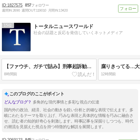
1827575
857
週間IN:
2690
週間OUT:
119010
月間IN:
13420
15
トータルニュースワールド
社会の話題と反応を発信していくネットメディア
【ファウチ、ガチで詰み】刑事起訴勧告は序の口 全米5州での司法捜査開始で「恩赦逃れ」不可能な事態へ
8時間前
12時間前
このブログのここがポイント
多角的な現代事情と多彩な視点の伝達
国内外の政治、経済、社会の動きを鋭い分析と的確な表現で伝えます。多
岐にわたるテーマを取り上げ、巧みな表現と具体的な情報を巧みに融合さ
せ、読む者の知的好奇心を刺激します。時事記事を深掘りしつつも、時代
の潮流を見据えた視点を持つ特徴的な解説を展開します。
2069123
845