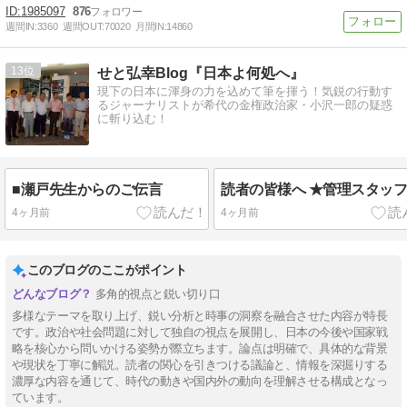
1985097
876
週間IN:
3360
週間OUT:
70020
月間IN:
14860
13
せと弘幸Blog『日本よ何処へ』
現下の日本に渾身の力を込めて筆を揮う！気鋭の行動す
るジャーナリストが希代の金権政治家・小沢一郎の疑惑
に斬り込む！
■瀬戸先生からのご伝言
読者の皆様へ ★管理スタッ
4ヶ月前
4ヶ月前
このブログのここがポイント
多角的視点と鋭い切り口
多様なテーマを取り上げ、鋭い分析と時事の洞察を融合させた内容が特長
です。政治や社会問題に対して独自の視点を展開し、日本の今後や国家戦
略を核心から問いかける姿勢が際立ちます。論点は明確で、具体的な背景
や現状を丁寧に解説。読者の関心を引きつける議論と、情報を深掘りする
濃厚な内容を通じて、時代の動きや国内外の動向を理解させる構成となっ
ています。