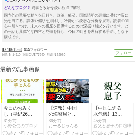
時事と政治を鋭い視点で解説
国内外の重要な動きを紐解き、政治、経済、国際情勢の裏側に潜む本質に
光を当てる。誇張や偏りを排除し、冷静かつ鋭敏な分析を展開。読者の関
心を引きつけ、未来への視座を提供するための深掘り解説を行います。ど
の一話も具体的な内容と見識を持ち、今日の動きを理解する手助けとなる
構成です。
1961953
955
週間IN:
14110
週間OUT:
77940
月間IN:
62980
最新の記事画像
今日のおみく
【速報】中国
【中国に迫る
じ（皇紀2686
の海警局と中
水危機】13億
年8月8日）
国海軍の船が
人を支える地
31分前
36分前
45分前
小野公使のブログ
おーるじゃんる
親父と息子の口喧嘩
衝突2人死亡
下水が枯渇？
南シナ海でフ
大都市で進