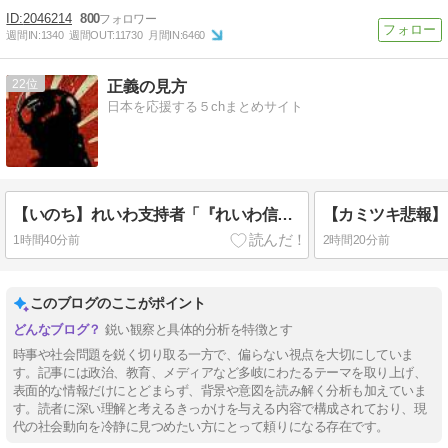
2046214
800
週間IN:
1340
週間OUT:
11730
月間IN:
6460
22
正義の見方
日本を応援する５chまとめサイト
【いのち】れいわ支持者「『れいわ信者』『れいわ知能』は差別的。放送禁止用語にすべき。オールドメディアは配慮を」→かわりにピッタリの名称が爆誕してしまうw
1時間40分前
2時間20分前
このブログのここがポイント
鋭い観察と具体的分析を特徴とす
時事や社会問題を鋭く切り取る一方で、偏らない視点を大切にしていま
す。記事には政治、教育、メディアなど多岐にわたるテーマを取り上げ、
表面的な情報だけにとどまらず、背景や意図を読み解く分析も加えていま
す。読者に深い理解と考えるきっかけを与える内容で構成されており、現
代の社会動向を冷静に見つめたい方にとって頼りになる存在です。