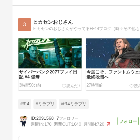
ヒカセンおじさん
3
ヒカセンのおじさんがやってるFF14ブログ（時々その他
サイバーパンク2077プレイ日
今度こそ、ファントムウェ
記 #4 強奪
最終段階へ
3時間50分前
27時間前
#ff14
#ミラプリ
#ff14ミラプリ
2091568
7
週間IN:
170
週間OUT:
1040
月間IN:
720
サイバーパンク2077プレイ日
記 #2 情報