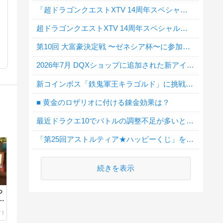
「超ドラゴンクエストXTV 14周年スペシャル」地震による延期について
超ドラゴンクエストXTV 14周年スペシャルを見ましたか？
第10回 大富豪決定戦 〜ゼネシア杯〜に参加しましたか？
2026年7月 DQXショップに追加された新アイテムで欲しい物はありますか？
新コインボス「鉄鬼軍王キラゴルド」に挑戦しましたか？
■ 黄金のロザリオに付ける錬金効果は？
最近ドラクエ10でバトルの調整不足が多いと思う？
「第25回アストルティア★ハッピーくじ」を買いますか？
続きを表示
っ
１