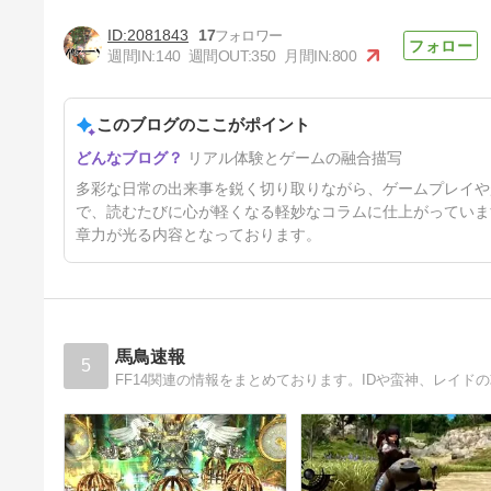
2081843
17
週間IN:
140
週間OUT:
350
月間IN:
800
このブログのここがポイント
ドラクエ10しかMMORPGやっ
リアル体験とゲームの融合描写
た事ないけど勢いだけでＦＦ１
４をやる日記（519）
3ヶ月前
多彩な日常の出来事を鋭く切り取りながら、ゲームプレイや
で、読むたびに心が軽くなる軽妙なコラムに仕上がっていま
章力が光る内容となっております。
馬鳥速報
5