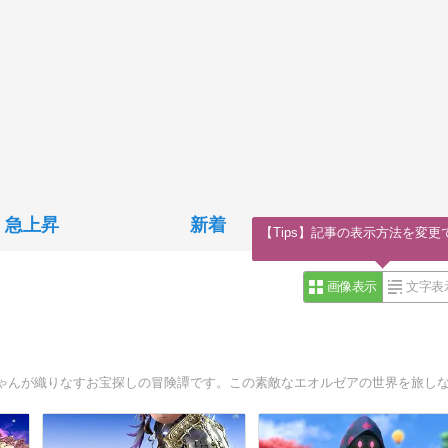
急上昇
新着
【Tips】記事の表示方法を変更
画像表示
文字表