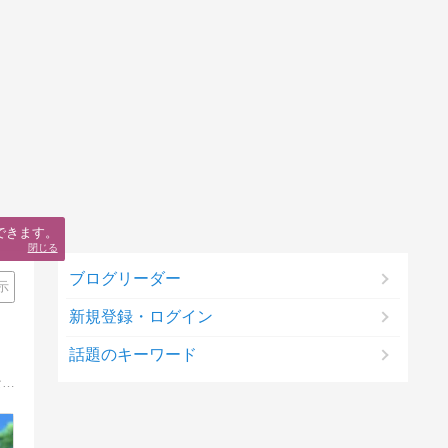
できます。
閉じる
ブログリーダー
示
新規登録・ログイン
話題のキーワード
これは、ノリロゥとネミングウェイ、そして妹のノリコちゃんが織りなすお宝探しの冒険譚です。この素敵なエオルゼアの世界を旅しながら、発掘したお宝物の記録を毎日ひとつずつ書き残しています。この世界に感謝の気持ちを込めて。