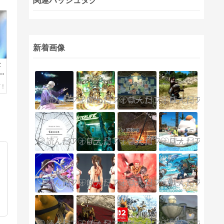
関連ハッシュタグ
新着画像
仕
か
で
の