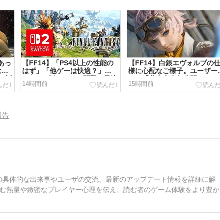
あっ
【FF14】「PS4以上の性能の
【FF14】白銀エヴォルブの
はの
はず」「他ゲーは快適？」
様に心配なご様子。ユーザー
が話
Switch2版のロード問題は最適
らは「黄金内先行公開テスト
14時間前
15時間前
】
化すれば解決するのか？？早く
意見を取り入れてほしい」と
修整されるのが望まれる
声も
報告
内の具体的な出来事やユーザの交流、最新のアップデート情報を詳細に解
む熱量や緻密なプレイヤー心理を伝え、読む者のゲーム体験をより豊か