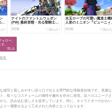
ン
ナイトのファントムウェポン
水玉ローブの可愛い魔道士機
の扇
(PW) 最終形態・光る聖騎士の
人形のミニオン『ピューニィ
・フ
剣盾『ファントムオカルタム・
イジ』（クレセントアイル北
3日前
4日前
ソード & シールド』
編）
フォロー。

ます。
閉じる
報告
な描写と親しみやすい語り口で伝える専門的な情報発信地です。美麗な
ト、様々なコスチュームの個性や趣向を存分に表現。品々のユニークさ
がら、読み込む楽しさを追求しています。特に、キャラクターのかわい
より一層愛せるよう工夫された内容となっております。