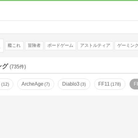
検索
艦これ
冒険者
ボードゲーム
アストルティア
ゲーミング
キング
(735件)
s
ArcheAge
Diablo3
FF11
F
12
7
3
178