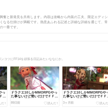
興奮と新発見を共有します。内容は攻略から内装の工夫、限定エディシ
くなる仕掛けが満載です。熱意あふれる記述と詳細な詳細を通じて、常
の一冊です。
ポンコツにFF14を頑張る日記みたいななにか。
やっ
ドラクエ10しかMMORPGやっ
ドラクエ10しかMMORPGや
Ｆ１
た事ないけど勢いだけでＦＦ１
た事ないけど勢いだけでＦＦ
４をやる日記（521）
４をやる日記（520）
89日前
3ヶ月前