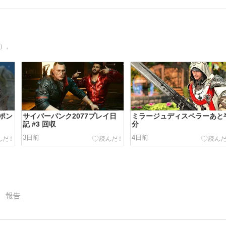
も）。
ポン
サイバーパンク2077プレイ日
ミラージュディスペラーあと
記 #3 回収
分
3日前
4日前
報告