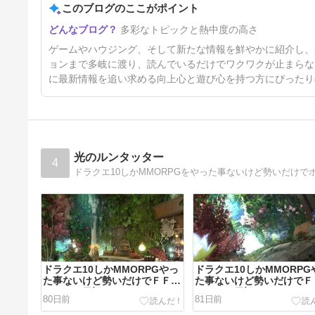
このブログのここがポイント
5日前
多彩なトピックと熱中度の高さ
ゲームやハウジング、そして新たな情報を鮮やかに紹介し、
ョンまで多岐に渡り、読んでいるだけでワクワクが止まらな
に最新情報を追い求める向上心と遊び心を持つ方にぴったり
光のルンタッター
4
ドラクエ10しかMMORPGをやった事ないけど勢いだけで
ドラクエ10しかMMORPGやっ
ドラクエ10しかMMORPG
た事ないけど勢いだけでＦＦ１
た事ないけど勢いだけでＦ
４をやる日記（523）
４をやる日記（522）
80日前
81日前