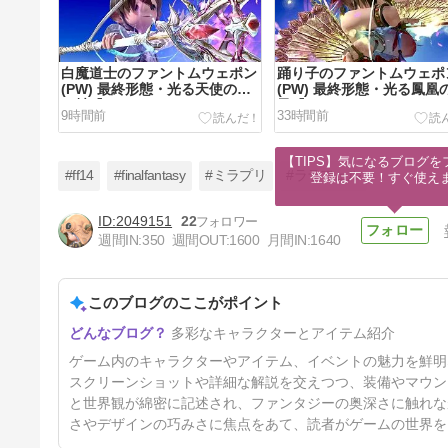
白魔道士のファントムウェポン
踊り子のファントムウェポ
(PW) 最終形態・光る天使の鍵
(PW) 最終形態・光る鳳凰
の杖『ファントムオカルタム・
子『ファントムオカルタム
9時間前
33時間前
ケーン』
ァン』
【TIPS】気になるブログを
#ff14
#finalfantasy
#ミラプリ
#ララフェル
登録は不要！すぐ使え
2049151
22
週間IN:
350
週間OUT:
1600
月間IN:
1640
足に掴まって飛ぶ大きなお口の
鳥マウント『クワイエット・コ
リブリ』（クレセントアイル北
このブログのここがポイント
4日前
征編）
多彩なキャラクターとアイテム紹介
ゲーム内のキャラクターやアイテム、イベントの魅力を鮮明
スクリーンショットや詳細な解説を交えつつ、装備やマウン
と世界観が綿密に記述され、ファンタジーの奥深さに触れな
さやデザインの巧みさに焦点をあて、読者がゲームの世界を