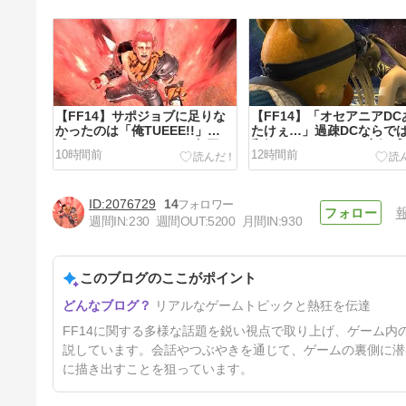
​【FF14】サポジョブに足りな
【FF14】「オセアニアDC
かったのは「俺TUEEE!!」
たけぇ…」過疎DCならで
感！？もっとヒカセンを無双さ
和気あいあいとした空気感
10時間前
12時間前
せてくれｗｗ
題に！【Manaも見習おう
2076729
14
週間IN:
230
週間OUT:
5200
月間IN:
930
このブログのここがポイント
【FF14】慧眼ヒカセンさんた
リアルなゲームトピックと熱狂を伝達
ちの予想が的中…Switch2版の
ロード関係？(暗転が長すぎる)
21時間前
FF14に関する多様な話題を鋭い視点で取り上げ、ゲーム
等を公式が不具合と認め修正へ
説しています。会話やつぶやきを通じて、ゲームの裏側に潜
に描き出すことを狙っています。