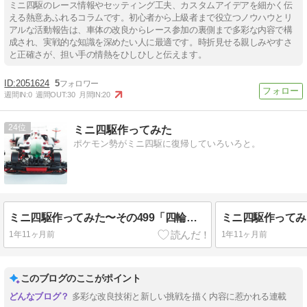
ミニ四駆のレース情報やセッティング工夫、カスタムアイデアを細かく伝
える熱意あふれるコラムです。初心者から上級者まで役立つノウハウとリ
アルな活動報告は、車体の改良からレース参加の裏側まで多彩な内容で構
成され、実戦的な知識を深めたい人に最適です。時折見せる親しみやすさ
と正確さが、担い手の情熱をひしひしと伝えます。
2051624
5
週間IN:
0
週間OUT:
30
月間IN:
20
24
ミニ四駆作ってみた
ポケモン勢がミニ四駆に復帰していろいろと。
ミニ四駆作ってみた〜その499「四輪駆動のエンプレス２」
1年11ヶ月前
1年11ヶ月前
このブログのここがポイント
多彩な改良技術と新しい挑戦を描く内容に惹かれる連載