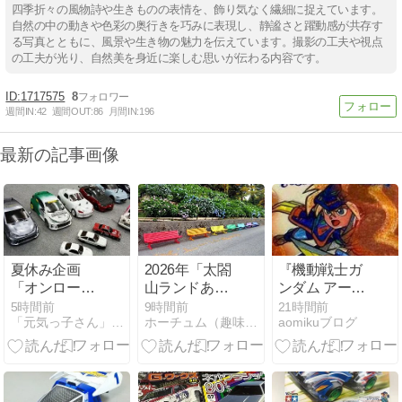
四季折々の風物詩や生きものの表情を、飾り気なく繊細に捉えています。
自然の中の動きや色彩の奥行きを巧みに表現し、静謐さと躍動感が共存す
る写真とともに、風景や生き物の魅力を伝えています。撮影の工夫や視点
の工夫が光り、自然美を身近に楽しむ思いが伝わる内容です。
1717575
8
週間IN:
42
週間OUT:
86
月間IN:
196
最新の記事画像
夏休み企画
2026年「太閤
『機動戦士ガ
「オンロード
山ランドあじ
ンダム アーセ
ラジコン走行
さい祭り」あ
ナルコマンダ
5時間前
9時間前
21時間前
「元気っ子さん」(ミニ四駆コース常設店)公式ブログ
ホーチュム（趣味日記）
aomikuブログ
会」開催報告
たり4
ー』が発表。
人気アーケー
ドゲーム『ア
ーセナルベー
ス』の続編で