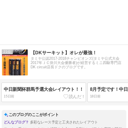
21
【DKサーキット】オレが最強！
タミヤ公認2017-2018チャンピオンズ(タミヤ公式大会
2017年ＪＣ掛川大会優勝者)が経営するミニ四駆専門店
DK circuit店長ドクのブログです。
中日新聞杯群馬予選大会レイアウト！！
15日前
18日前
このブログのここがポイント
多彩なレース予定と工夫されたレイアウト