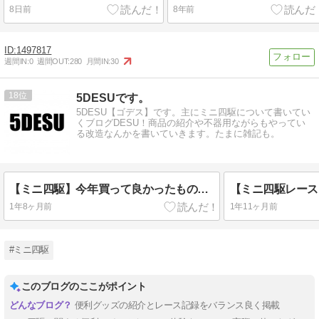
8日前
8年前
1497817
週間IN:
0
週間OUT:
280
月間IN:
30
18
5DESUです。
5DESU【ゴデス】です。主にミニ四駆について書いてい
くブログDESU！商品の紹介や不器用ながらもやってい
る改造なんかを書いていきます。たまに雑記も。
【ミニ四駆】今年買って良かったもの2024
【ミニ四駆レース
1年8ヶ月前
1年11ヶ月前
#ミニ四駆
このブログのここがポイント
便利グッズの紹介とレース記録をバランス良く掲載