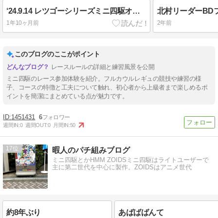
‘24.9.14 レツゴーシリーズミニ四駆オフ会に参加して来ました。
1年10ヶ月前
2年前
このブログのここがポイント
レースルールの詳細と練習風景を公開
ミニ四駆のレース参加体験を紹介。フルカウルレギュの競技や練習の様
子、コースの特徴と工夫について触れ、初心者から上級者まで楽しめるポ
イントを簡潔にまとめている点が魅力です。
1451431
6
週間IN:
0
週間OUT:
0
月間IN:
50
17
暇人のパチ組みブログ
ミニ四駆とかHMM ZOIDSミニ四駆はライトユーザーで
主に第二世代を中心に製作。ZOIDSはアニメ世代
約8年ぶり
あばばばんて