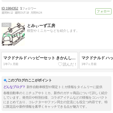
1984352
1
週間IN:
12
週間OUT:
18
月間IN:
24
10
とみぃーず工房
模型やミニカーなどを紹介します。
マクドナルド ハッピーセット きかんしゃトーマス2025_6
1年7ヶ月前
1年7ヶ月前
このブログのここがポイント
新作自動車模型や限定トミカ情報をタイムリーに提供
各種自動車のミニチュアやトミカ、新作のガチャ商品について詳しく紹介
しています。発売日や特別仕様、コラボアイテムなどの情報をコンパクト
にまとめており、コレクターやファン同士の交流にも役立つ内容です。特
に限定品や新作情報を素早くキャッチできる点が魅力です。