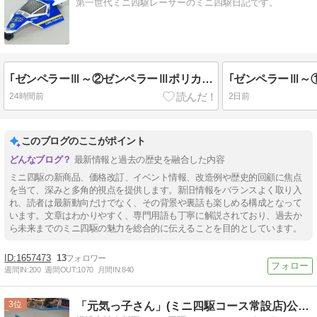
第一世代ミニ四駆レーサーのミニ四駆日記です。
｢ゼンペラーⅢ～②ゼンペラーⅢポリカボディとフィルムステッカーについて～｣
24時間前
2日前
このブログのここがポイント
最新情報と過去の歴史を融合した内容
ミニ四駆の新商品、価格改訂、イベント情報、改造例や歴史的回顧に焦点
を当て、深みと多角的視点を提供します。新旧情報をバランスよく取り入
れ、読者は最新動向だけでなく、その背景や裏話も楽しめる構成となって
います。文章はわかりやすく、専門用語も丁寧に解説されており、過去か
ら未来までのミニ四駆の魅力を総合的に伝えることを目的としています。
1657473
13
週間IN:
200
週間OUT:
1070
月間IN:
840
3
「元気っ子さん」(ミニ四駆コース常設店)公式ブログ