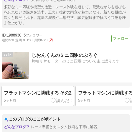
多彩なミニ四駆や模型の改造・レース体験を通じて、硬派ながらも遊び心
を忘れない奥深さを追求。工夫と技術の両立が魅力となり、新たな挑戦が
次々と展開される。趣味の濃淡や工場見学、試走記録まで幅広く共感を呼
ぶ仕上がり。
1988936
5
週間IN:
0
週間OUT:
30
月間IN:
20
23
じおんくんのミニ四駆のぶろぐ
片軸リヤモーターのミニ四駆について主に語ります
フラットマシンに挑戦する その2
フラットマシンに挑戦する
5ヶ月前
5ヶ月前
このブログのここがポイント
レース準備とカスタム技術を丁寧に解説