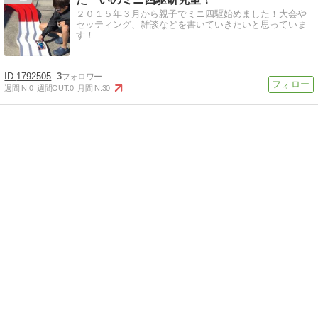
２０１５年３月から親子でミニ四駆始めました！大会や
セッティング、雑談などを書いていきたいと思っていま
す！
1792505
3
週間IN:
0
週間OUT:
0
月間IN:
30