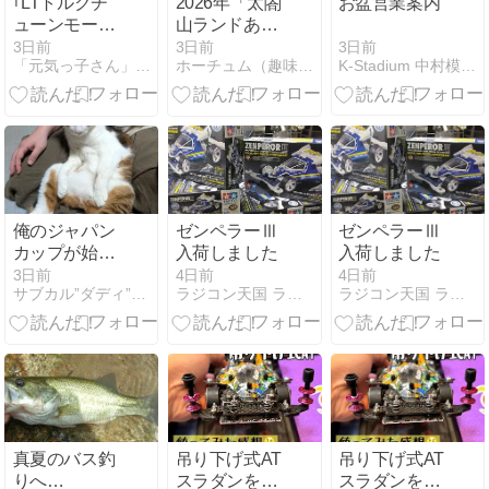
｢LTトルクチ
2026年「太閤
お盆営業案内
ューンモータ
山ランドあじ
ー(35T)｣走行
さい祭り」あ
3日前
3日前
3日前
K-Stadium 中村模型店 OGT日記
「元気っ子さん」(ミニ四駆コース常設店)公式ブログ
ホーチュム（趣味日記）
テスト
たり3
俺のジャパン
ゼンペラーⅢ
ゼンペラーⅢ
カップが始ま
入荷しました
入荷しました
る！③角度付
3日前
4日前
4日前
サブカル”ダディ”ガッテム日記
ラジコン天国 ラジ魂 ブログ
ラジコン天国 ラジ魂 ブログ
きブレーキス
テー
真夏のバス釣
吊り下げ式AT
吊り下げ式AT
りへ…
スラダンを使
スラダンを使