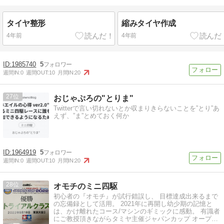
タイヤ整形
縮みタイヤ作成
4年前
4年前
1985740
5
週間IN:
0
週間OUT:
10
月間IN:
20
27
おじゃぷろの"とりま"
Twitterで言い切れないとか収まりきらないことを”とり”あ
えず、”ま”とめておく何か
1964919
5
週間IN:
0
週間OUT:
10
月間IN:
20
28
オモチのミニ四駆
初心者の『オモチ』が試行錯誤し、 目標達成出来るまで
の忘備録として活用。 2021年に再開し幼少期の記憶と
は、かけ離れたコース/マシンのギミックに感動。 有識者
にご教授頂きながらタミヤ主催ジャパンカップ オープン