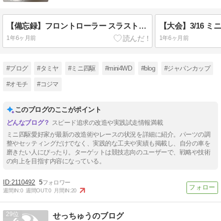
クラスでの入賞を目標とする
【備忘録】フロントローラー スラスト調整 ミニ四駆 コーナリング
1年6ヶ月前
1年6ヶ月前
#ブログ
#タミヤ
#ミニ四駆
#mini4WD
#blog
#ジャパンカップ
#オモチ
#コジマ
このブログのここがポイント
スピード追求の改造や実践試走情報満載
ミニ四駆愛好家が最新の改造術やレースの状況を詳細に紹介。パーツの調
整やセッティングだけでなく、実践的な工夫や実績も掲載し、自分の車を
磨きたい人にぴったり。ターゲットは競技志向のユーザーで、戦略や技術
の向上を目指す内容になっている。
2110492
5
週間IN:
0
週間OUT:
0
月間IN:
20
29
せっちゅうのブログ