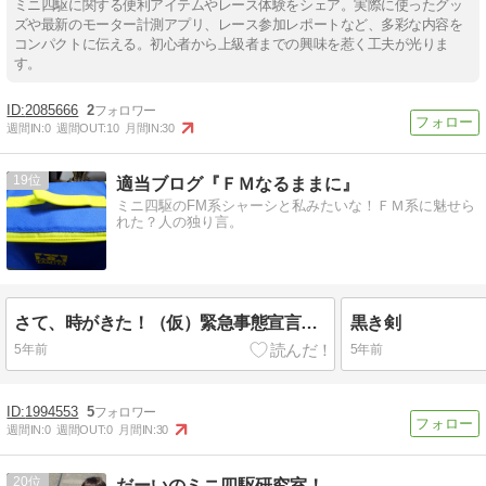
ミニ四駆に関する便利アイテムやレース体験をシェア。実際に使ったグッ
ズや最新のモーター計測アプリ、レース参加レポートなど、多彩な内容を
コンパクトに伝える。初心者から上級者までの興味を惹く工夫が光りま
す。
2085666
2
週間IN:
0
週間OUT:
10
月間IN:
30
19
適当ブログ『ＦＭなるままに』
ミニ四駆のFM系シャーシと私みたいな！ＦＭ系に魅せら
れた？人の独り言。
さて、時がきた！（仮）緊急事態宣言明けたら・・・
黒き剣
5年前
5年前
1994553
5
週間IN:
0
週間OUT:
0
月間IN:
30
20
だーいのミニ四駆研究室！