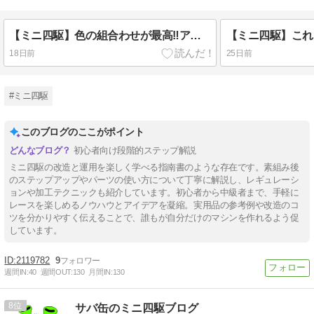
【ミニ四駆】色の組合わせが最高‼️アイアンビーク JC2026のご紹介☆
18日前
25日前
#ミニ四駆
このブログのここがポイント
初心者向け段階的ステップ解説
ミニ四駆の改造と運用を楽しく学べる指南書のような存在です。素組み後
のステップアップやパーツの使い方について丁寧に解説し、レギュレーシ
ョンや加工テクニックも紹介しています。初心者から中級者まで、手軽に
レースを楽しめるノウハウとアイデアを凝縮。実用品の参考例や改造のコ
ツを分かりやすく伝えることで、誰もが自分だけのマシンを作れるよう促
しています。
2119782
9
週間IN:
40
週間OUT:
130
月間IN:
130
8
サバ缶のミニ四駆ブログ