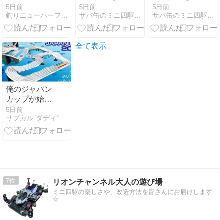
ってみて感じ
ってみて感じ
5日前
5日前
5日前
釣りニューハーフ東山亜希のやんちゃブログ
サバ缶のミニ四駆ブログ
サバ缶のミニ四駆ブログ
たこと。
たこと。
全て表示
俺のジャパン
カップが始ま
る！➁1にも2
5日前
サブカル”ダディ”ガッテム日記
にも壁ブレー
キ
7
リオンチャンネル大人の遊び場
ミニ四駆の楽しさや、改造方法を皆さんにお届けします
☆