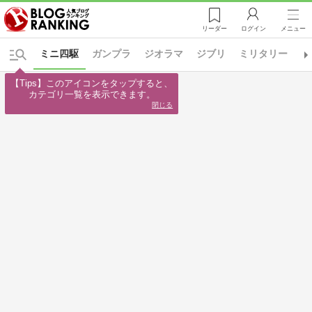
リーダー
ログイン
メニュー
ミニ四駆
ガンプラ
ジオラマ
ジブリ
ミリタリー
自
【Tips】このアイコンをタップすると、

カテゴリ一覧を表示できます。
閉じる