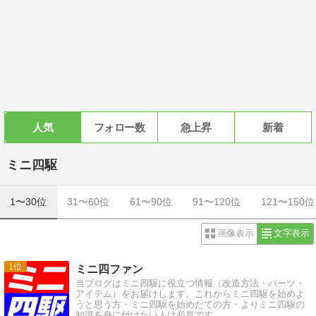
人気
フォロー数
急上昇
新着
ミニ四駆
1〜30位
31〜60位
61〜90位
91〜120位
121〜150位
画像表示
文字表示
1
ミニ四ファン
当ブログはミニ四駆に役立つ情報（改造方法・パーツ・
アイテム）をお届けします。これからミニ四駆を始めよ
うと思う方・ミニ四駆を始めたての方・よりミニ四駆の
知識を身に付けたい人は必見です。