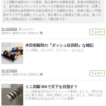
ミニ四駆の改造やレース参加、初心者向けの挑戦企画、未来の目標設定な
ど、多方面からマシンづくりやレースの奥深さを伝える内容です。記事ご
とに具体的な改良例ややる気を掻き立てる構想が見え、読者に新しい可能
性やアイデアを提案しています。初心者から上級者まで楽しめる、多くの
工夫と情熱が詰まった情報源として魅力的です。
1929068
1
週間IN:
0
週間OUT:
30
月間IN:
20
25
本田前駆郎の『ダッシュ狂四郎』な雑記
ミニ四駆、ガンプラ、ラジコン、などなど
1574694
週間IN:
0
週間OUT:
20
月間IN:
20
26
ミニ四駆 MAで天下を目指す？
ミニ四駆第1世代がアラフォーで復帰しました。MSの流
れに乗り遅れ、MAに固執してしまいました。MAにはま
だ可能性がある(はず)！いつか優勝！