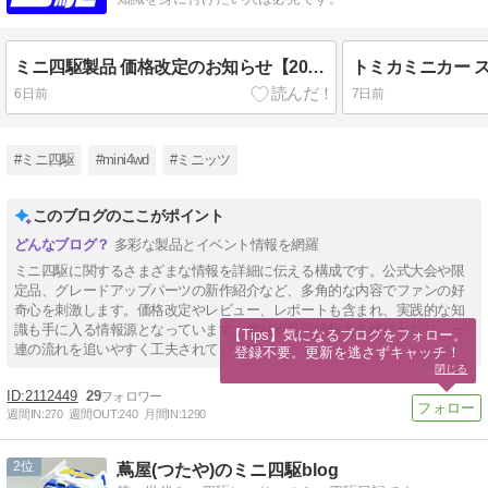
ミニ四駆製品 価格改定のお知らせ【2026年7月発表】<タミヤ・TAMIYA＞
6日前
7日前
#ミニ四駆
#mini4wd
#ミニッツ
このブログのここがポイント
多彩な製品とイベント情報を網羅
ミニ四駆に関するさまざまな情報を詳細に伝える構成です。公式大会や限
定品、グレードアップパーツの新作紹介など、多角的な内容でファンの好
奇心を刺激します。価格改定やレビュー、レポートも含まれ、実践的な知
識も手に入る情報源となっています。素材や発売情報も多岐にわたり、一
【Tips】気になるブログをフォロー。

連の流れを追いやすく工夫されています。
登録不要。更新を逃さずキャッチ！
閉じる
2112449
29
週間IN:
270
週間OUT:
240
月間IN:
1290
2
蔦屋(つたや)のミニ四駆blog