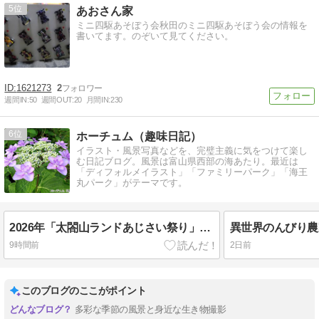
5
あおさん家
ミニ四駆あそぼう会秋田のミニ四駆あそぼう会の情報を
書いてます。のぞいて見てください。
1621273
2
週間IN:
50
週間OUT:
20
月間IN:
230
6
ホーチュム（趣味日記）
イラスト・風景写真などを、完璧主義に気をつけて楽し
む日記ブログ。風景は富山県西部の海あたり。最近は
「ディフォルメイラスト」「ファミリーパーク」「海王
丸パーク」がテーマです。
2026年「太閤山ランドあじさい祭り」あたり4
異世界のんびり農
9時間前
2日前
このブログのここがポイント
多彩な季節の風景と身近な生き物撮影