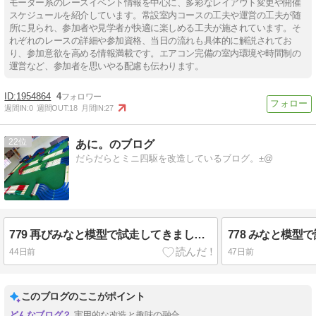
モーター系のレースイベント情報を中心に、多彩なレイアウト変更や開催
スケジュールを紹介しています。常設室内コースの工夫や運営の工夫が随
所に見られ、参加者や見学者が快適に楽しめる工夫が施されています。そ
れぞれのレースの詳細や参加資格、当日の流れも具体的に解説されてお
り、参加意欲を高める情報満載です。エアコン完備の室内環境や時間制の
運営など、参加者を思いやる配慮も伝わります。
1954864
4
週間IN:
0
週間OUT:
18
月間IN:
27
22
あに。のブログ
だらだらとミニ四駆を改造しているブログ。±@
779 再びみなと模型で試走してきました。制振性を少しパワーアップさせました。
778 みなと模型
44日前
47日前
このブログのここがポイント
実用的な改造と趣味の融合