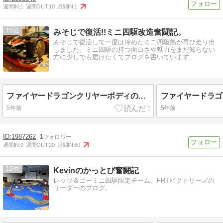
週間IN:
1
週間OUT:
10
月間IN:
1
15
みそじで復活!!ミニ四駆改造奮闘記。
みそじで復活して一度は冷めたミニ四駆熱が再び走り出
しました。ミニ四駆の持つ面白さや魅力をまだ知らない
方に少しでも届けたくてブログを書いています。
ファイヤードラゴンクリヤーボディのステッカーを貼ってみよう！【奮闘記・第248走】
5年前
5年前
1987262
1
週間IN:
0
週間OUT:
20
月間IN:
60
16
Kevinのかっとび奮闘記
レッツ＆ゴーミニ四駆限定チーム、FRTビクトリーズの
リーダーのブログ。