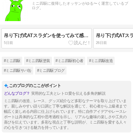
ミニ四駆に復帰したオッサンがゆる〜く運営しているブ
ログ。
吊り下げ式ATスラダンを使ってみて感じたこと。
吊り下げ式ATス
5日前
26日前
#ミニ四駆
#ミニ四駆塗装
#ミニ四駆初心者
#ミニ四駆改造
#ミニ四駆サバ缶
#ミニ四駆ブログ
このブログのここがポイント
実用的な工夫とレトロ愛を伝える多角的解説
ミニ四駆の改造、レース、グッズ紹介など多彩なテーマを取り上げていま
す。親しみやすい語り口調と丁寧な解説を通じて、初心者から上級者まで
幅広く楽しめる内容に仕上げられています。特に自作アイデアやレースレ
ポートは具体的な工程や思考過程を示し、リアルな趣味の楽しさや工夫の
喜びを伝えています。多彩な視点と丁寧な説明が、ミニ四駆を愛する人々
の心を引きつける魅力を持っています。