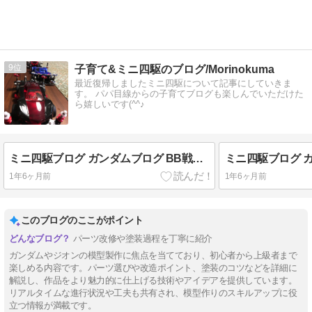
9
子育て&ミニ四駆のブログ/Morinokuma
最近復帰しましたミニ四駆について記事にしていきま
す。 パパ目線からの子育てブログも楽しんでいただけた
ら嬉しいです(^^♪
ミニ四駆ブログ ガンダムブログ BB戦士 シナンジュ
1年6ヶ月前
1年6ヶ月前
このブログのここがポイント
パーツ改修や塗装過程を丁寧に紹介
ガンダムやジオンの模型製作に焦点を当てており、初心者から上級者まで
楽しめる内容です。パーツ選びや改造ポイント、塗装のコツなどを詳細に
解説し、作品をより魅力的に仕上げる技術やアイデアを提供しています。
リアルタイムな進行状況や工夫も共有され、模型作りのスキルアップに役
立つ情報が満載です。