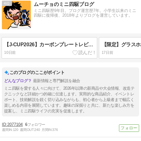
4
ムーチョのミニ四駆ブログ
ミニ四駆歴9年目。ブログ運営歴7年。小学生以来のミニ
四駆に復帰後、2018年よりブログを運営しています。
【J-CUP2026】カーボンプレートレビュー｜直線形状で使い方が広がる
10日前
17日前
このブログのここがポイント
最新情報と専門解説を融合
ミニ四駆を愛する人々に向けて、2026年以降の新商品や大会情報、改造テ
クニックなど詳細かつ的確に伝達します。実用的な商品紹介、イベントレ
ポート、技術解説を鋭く切り込みながらも、初心者から上級者まで幅広く
楽しめる内容を展開しています。趣味の深掘りと共に、新たな楽しみ方を
提案し、ミニ四駆ライフの充実を促進します。
2077104
6
週間IN:
120
週間OUT:
240
月間IN:
376