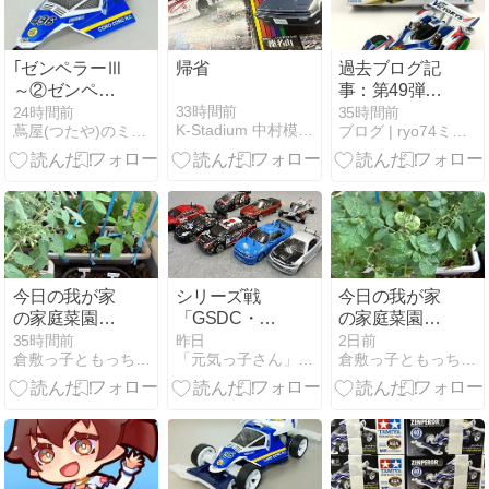
2027年2月下
旬稼働開始
｢ゼンペラーⅢ
帰省
過去ブログ記
～②ゼンペラ
事：第49弾
ーⅢポリカボ
【完成ギャラ
33時間前
24時間前
35時間前
K-Stadium 中村模型店 OGT日記
蔦屋(つたや)のミニ四駆blog
ブログ | ryo74ミニ四駆モデリング
ディとフィル
リー編】ビー
ムステッカー
トマグナム～
について～｣
3代目～
今日の我が家
シリーズ戦
今日の我が家
の家庭菜園
「GSDC・
の家庭菜園
（令和8年8月
2026 第5戦／
（令和8年8月
35時間前
昨日
2日前
倉敷っ子ともっちの日常・或いは平穏な日々等
「元気っ子さん」(ミニ四駆コース常設店)公式ブログ
倉敷っ子ともっちの日常・或いは平穏な日々等
9日日曜日 友
第6戦」開催
8日土曜日 先
引 晴天）
報告です
勝 晴天☀）