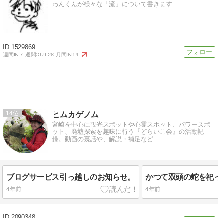
わんくんが様々な「流」について書きます
1529869
週間IN:
7
週間OUT:
28
月間IN:
14
14
ヒムカゲノム
宮崎を中心に観光スポットや心霊スポット、パワースポ
ット、廃墟探索を趣味に行う『どらいこ会』の活動記
録。動画の裏話や、解説・補足など
ブログサービス引っ越しのお知らせ。
4年前
4年前
2090348