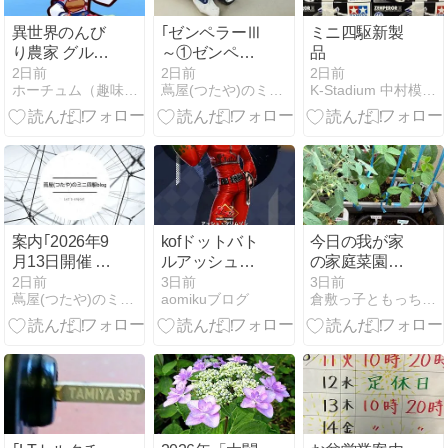
異世界のんび
｢ゼンペラーⅢ
ミニ四駆新製
り農家 グルー
～①ゼンペラ
品
ワルド
ーⅢについて
2日前
2日前
2日前
ホーチュム（趣味日記）
蔦屋(つたや)のミニ四駆blog
K-Stadium 中村模型店 OGT日記
～｣
案内｢2026年9
kofドットバト
今日の我が家
月13日開催 ミ
ルアッシュク
の家庭菜園
ニ四駆ジャパ
リムゾン当た
（令和8年8月
2日前
3日前
3日前
蔦屋(つたや)のミニ四駆blog
aomikuブログ
倉敷っ子ともっちの日常・或いは平穏な日々等
ンカップ2026
りましたガチ
7日金曜日 赤
岡山大会の申
ャ無課金攻略
口 晴天）
し込みが開始
しました｣