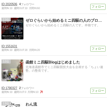
2020506
4
週間IN:
10
週間OUT:
10
月間IN:
60
11
ゼロぐらいから始めるミニ四駆の人のブログ（本物）
ゼロぐらいから始めるミニ四駆の人です。本物です。
1551631
週間IN:
10
週間OUT:
20
月間IN:
20
12
函館ミニ四駆Blogはじめました
北海道函館市でミニ四駆競技大会を企画する「ちょい速
塾」の塾長です。
1790327
2
週間IN:
10
週間OUT:
0
月間IN:
10
13
わん流