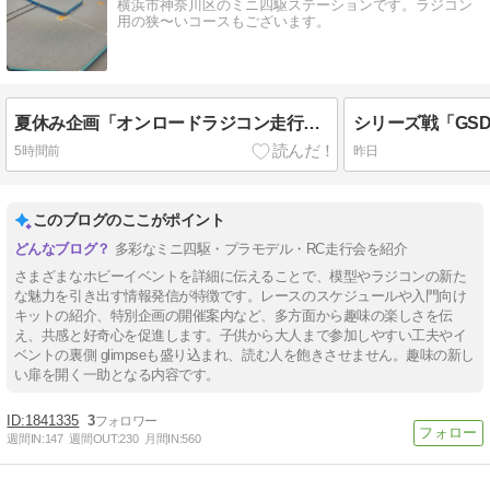
横浜市神奈川区のミニ四駆ステーションです。ラジコン
用の狭〜いコースもございます。
夏休み企画「オンロードラジコン走行会」開催報告
5時間前
昨日
このブログのここがポイント
多彩なミニ四駆・プラモデル・RC走行会を紹介
さまざまなホビーイベントを詳細に伝えることで、模型やラジコンの新た
な魅力を引き出す情報発信が特徴です。レースのスケジュールや入門向け
キットの紹介、特別企画の開催案内など、多方面から趣味の楽しさを伝
え、共感と好奇心を促進します。子供から大人まで参加しやすい工夫やイ
ベントの裏側 glimpseも盛り込まれ、読む人を飽きさせません。趣味の新し
い扉を開く一助となる内容です。
1841335
3
週間IN:
147
週間OUT:
230
月間IN:
560