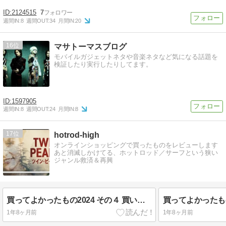
2124515
7
週間IN:
8
週間OUT:
34
月間IN:
20
16
マサトーマスブログ
モバイルガジェットネタや音楽ネタなど気になる話題を
検証したり実行したりしてます。
1597905
週間IN:
8
週間OUT:
24
月間IN:
8
17
hotrod-high
オンラインショッピングで買ったものをレビューします
あと消滅しかけてる、ホットロッド／サーフという狭い
ジャンル救済＆再興
買ってよかったもの2024 その４ 買い続けてる良い物 後編
1年8ヶ月前
1年8ヶ月前