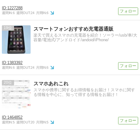
1227288
週間IN:
6
週間OUT:
24
月間IN:
6
19
スマートフォンおすすめ充電器通販
楽天で買えるスマホの充電器を紹介！ソーラー/usb/車/大
容量/電池式/アンドロイド/andoid/iPhone/
1383392
週間IN:
6
週間OUT:
24
月間IN:
6
20
スマホあれこれ
スマホや携帯に関するお得情報をお届け！スマホに関す
る情報を中心に、知って得する情報をお届け！
1464852
週間IN:
5
週間OUT:
20
月間IN:
5