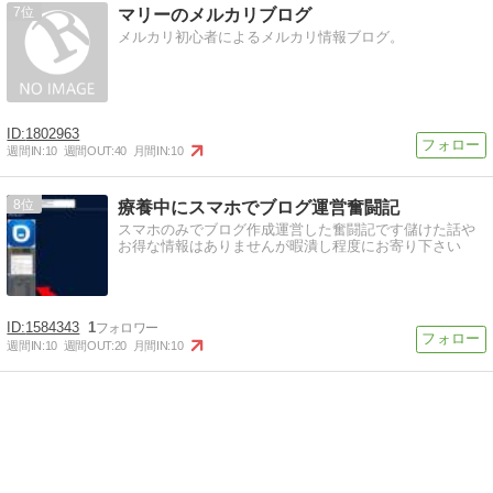
7
マリーのメルカリブログ
メルカリ初心者によるメルカリ情報ブログ。
1802963
週間IN:
10
週間OUT:
40
月間IN:
10
8
療養中にスマホでブログ運営奮闘記
スマホのみでブログ作成運営した奮闘記です儲けた話や
お得な情報はありませんが暇潰し程度にお寄り下さい
1584343
1
週間IN:
10
週間OUT:
20
月間IN:
10