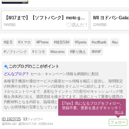
【8/17まで】【ソフトバンク】moto g37 一括1円＋1.5万円CB Galaxy Z Fold8・Z Flip8 1.5万円CB＋最大3万円相当還元 対象機種は事務手数料無料
5時間前
22時間前
#楽天
#スマホ
#iPhone
#格安SIM
#Xperia
#softbank
#au
#ソフトバンク
#ドコモ
#docomo
#乗り換え
#MNP
このブログのここがポイント
セール・キャンペーン情報を網羅的に配信
各種電子機器や通信サービスの最新セール情報を幅広く提供し、期間限定
の特典やお得なキャンペーンの詳細をタイムリーに紹介します。ハイエン
ドからエントリーまで、多彩なラインナップの割引やキャッシュバック情
報を具体的に伝え、購買意欲を掻き立てます。読者にとって重要な購買の
判断材料となる内容を、臨場感と正確性を持たせて届けることで、見逃せ
【Tips】気になるブログをフォロー。

ないお得情報の宝庫となっています。
登録不要。更新を逃さずキャッチ！
閉じる
1923725
13
週間IN:
160
週間OUT:
720
月間IN:
544