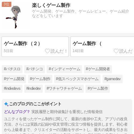
3
楽しくゲーム製作
ゲーム開発、ゲーム製作、ゲームレビュー、ゲーム紹介
などをしています
ゲーム製作 （２）
ゲーム製作 （
5日前
14日前
#パチスロ
#パチンコ
#インディーゲーム
#ゲーム開発者
#ゲーム開発
#ゲーム制作
#低スペックスマホゲーム
#gamedev
#indiedevs
#indiedev
#ワチャワチャゲーム
#ゲーム製作
このブログのここがポイント
実践履歴と期待値集計を重視した情報発信
ユニティを使ったゲーム制作に関して、最新の進捗や工夫、アプリの改良
方法、さらには実践の記録や収支管理に役立つ情報を提供します。初心者
から上級者まで、クリエイターの活動をサポートし、最大の成果を引き出