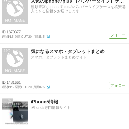
21
人気のiphone7plus 【バンパータイプ】ケースを激安
種類豊富なiphone7plusのバンパータイプケースを格安購
入できる情報をお届けします
1870377
週間IN:
5
週間OUT:
20
月間IN:
5
22
気になるスマホ・タブレットまとめ
スマホ、タブレットまとめサイト
1481661
週間IN:
5
週間OUT:
20
月間IN:
5
23
iPhone5情報
iPhone5専門情報サイト