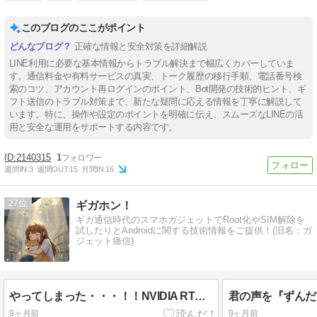
このブログのここがポイント
正確な情報と安全対策を詳細解説
LINE利用に必要な基本情報からトラブル解決まで幅広くカバーしていま
す。通信料金や有料サービスの真実、トーク履歴の移行手順、電話番号検
索のコツ、アカウント再ログインのポイント、Bot開発の技術的ヒント、ギ
フト送信のトラブル対策まで、新たな疑問に応える情報を丁寧に解説して
います。特に、操作や設定のポイントを明確に伝え、スムーズなLINEの活
用と安全な運用をサポートする内容です。
2140315
1
週間IN:
3
週間OUT:
15
月間IN:
16
27
ギガホン！
ギガ通信時代のスマホガジェットでRoot化やSIM解除を
試したりとAndroidに関する技術情報をご提供！(旧名：ガ
ジェット痛信)
やってしまった・・・！！NVIDIA RTX Pro 6000 Blackwell Workstation Edition 購入記
9ヶ月前
9ヶ月前