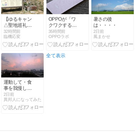
【ゆるキャン
OPPOが「ワ
暑さの後
△聖地巡礼】
クワクする新
は・・・・
リアルなヨシ
製品」を8月
32時間前
35時間前
2日前
臨機応変
OPPOラボ
風まかせ
ヤーの湯と閉
10日に出すと
館中の増富温
告知
泉へ！ハイジ
の村経由ドラ
全て表示
イブレポ
運動して・食
事を我慢して
翌朝体重が増
2日前
異邦人になってみた
えているとダ
メージがでか
い