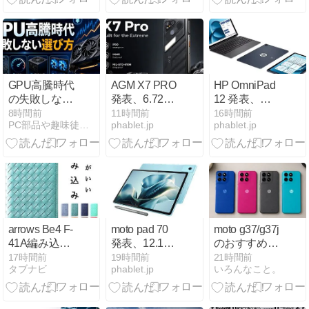
Galaxy Z
クレソンかき
Fold8・Z Flip8
揚げを惜しむ
1.5万円CB＋
最大3万円相
当還元 対象機
種は事務手数
GPU高騰時代
AGM X7 PRO
HP OmniPad
料無料
の失敗しない
発表、6.72イ
12 発表、
選び方｜
ンチ・サーマ
Snapdragon 6
8時間前
11時間前
16時間前
PC部品や趣味徒然blog
phablet.jp
phablet.jp
VRAM・電
ルカメラ搭載
Gen 3搭載の
源・中古GPU
のタフネスス
12型Androidタ
を判断する実
マートフォン
ブレット
践ガイド
arrows Be4 F-
moto pad 70
moto g37/g37j
41A編み込み
発表、12.1イ
のおすすめカ
手帳型ケース
ンチのミッド
ラーは？全4
17時間前
19時間前
21時間前
タブナビ
phablet.jp
いろんなこと。
を徹底解説
レンジAndroid
色を比較して
タブレット
人気色・後悔
しない選び方