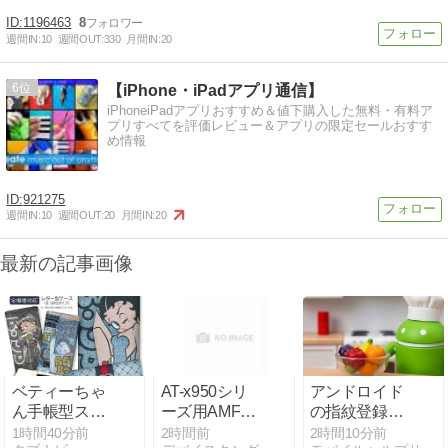
1196463
8
週間IN:
10
週間OUT:
330
月間IN:
20
6
【iPhone・iPadアプリ通信】
iPhoneiPadアプリおすすめ＆値下購入した無料・有料ア
プリすべてを評価レビュー＆アプリの限定セールおすす
め情報
921275
週間IN:
10
週間OUT:
20
月間IN:
20
最新の記事画像
ベティーちゃ
AT-x950シリ
アンドロイド
ん手帳型スマ
ーズ用AMFア
の指紋登録を
ホケース3つ
プリケーショ
完全解説！で
1時間40分前
2時間前
2時間10分前