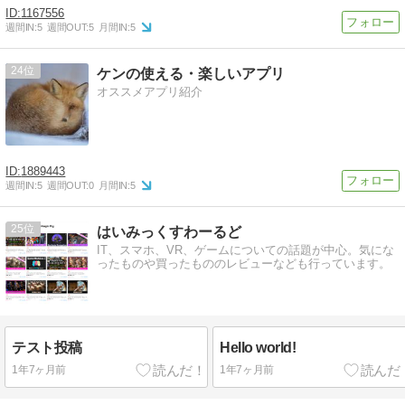
1167556
週間IN:
5
週間OUT:
5
月間IN:
5
24
ケンの使える・楽しいアプリ
オススメアプリ紹介
1889443
週間IN:
5
週間OUT:
0
月間IN:
5
25
はいみっくすわーるど
IT、スマホ、VR、ゲームについての話題が中心。気にな
ったものや買ったもののレビューなども行っています。
テスト投稿
Hello world!
1年7ヶ月前
1年7ヶ月前