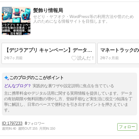
2
髪飾り情報局
せどり・ヤフオク・WordPress等の利用方法や世のため
人のためになる情報サイトを目指します。
【デジラアプリ キャンペーン】データ付与後の注意点：データの有効期限、使用順序、確認方法を解説
2年7ヶ月前
2年7ヶ月前
このブログのここがポイント
実践的な裏ワザや設定説明に焦点を当てている
主に携帯料金やデジタル活用に関する実用情報を提供しています。データ
の有効期限や無料回数の増やし方、登録手順など実生活に役立つ知識を丁
寧に解説し、日常のペースで便利さを引き出すポイントを押さえていま
す。
1797233
8
週間IN:
40
週間OUT:
155
月間IN:
150