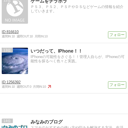
12
ゲームをチラホラ
ＰＳ３、ＰＳ２、ＰＳＰやＤＳなどゲームの情報を紹介
していきます。
816610
週間IN:
10
週間OUT:
10
月間IN:
10
13
いつだって、IPhone！！
IPhoneの可能性をさぐる！！管理人自らが、IPhoneの可
能性を探るべく色々と実践。
1256392
週間IN:
10
週間OUT:
0
月間IN:
10
14
みなみのブログ
スマホのおすすめの使い方や悩みを解決する方法、生活