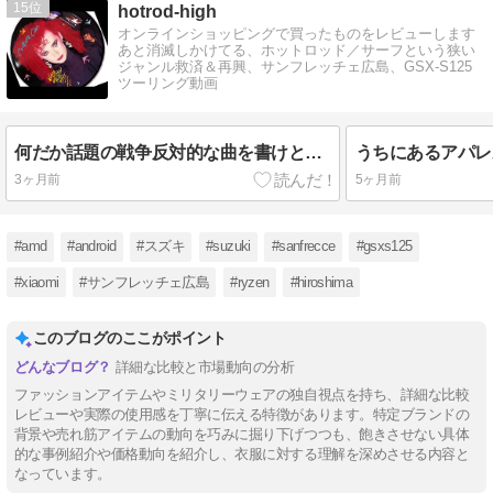
15
hotrod-high
オンラインショッピングで買ったものをレビューします
あと消滅しかけてる、ホットロッド／サーフという狭い
ジャンル救済＆再興、サンフレッチェ広島、GSX-S125
ツーリング動画
何だか話題の戦争反対的な曲を書けという風潮
3ヶ月前
5ヶ月前
#amd
#android
#スズキ
#suzuki
#sanfrecce
#gsxs125
#xiaomi
#サンフレッチェ広島
#ryzen
#hiroshima
このブログのここがポイント
詳細な比較と市場動向の分析
ファッションアイテムやミリタリーウェアの独自視点を持ち、詳細な比較
レビューや実際の使用感を丁寧に伝える特徴があります。特定ブランドの
背景や売れ筋アイテムの動向を巧みに掘り下げつつも、飽きさせない具体
的な事例紹介や価格動向を紹介し、衣服に対する理解を深めさせる内容と
なっています。