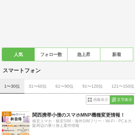
人気
フォロー数
急上昇
新着
スマートフォン
1〜30位
31〜60位
61〜90位
91〜120位
121〜150位
画像表示
文字表示
1
関西携帯小僧のスマホMNP機種変更情報！
格安スマホ・格安SIM・海外SIMフリー・Wi-Fi・PC＆大
阪周辺の乗り換え案件情報