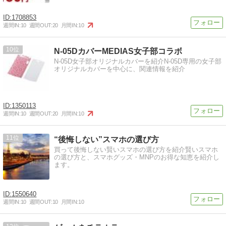
1708853
週間IN:
10
週間OUT:
20
月間IN:
10
10
N-05DカバーMEDIAS女子部コラボ
N-05D女子部オリジナルカバーを紹介N-05D専用の女子部
オリジナルカバーを中心に、関連情報を紹介
1350113
週間IN:
10
週間OUT:
20
月間IN:
10
11
“後悔しない”スマホの選び方
買って後悔しない賢いスマホの選び方を紹介賢いスマホ
の選び方と、スマホグッズ・MNPのお得な知恵を紹介し
ます。
1550640
週間IN:
10
週間OUT:
10
月間IN:
10