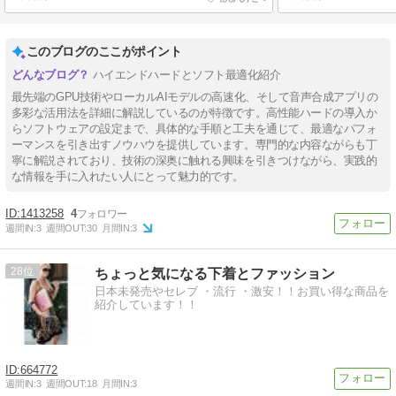
このブログのここがポイント
ハイエンドハードとソフト最適化紹介
最先端のGPU技術やローカルAIモデルの高速化、そして音声合成アプリの
多彩な活用法を詳細に解説しているのが特徴です。高性能ハードの導入か
らソフトウェアの設定まで、具体的な手順と工夫を通じて、最適なパフォ
ーマンスを引き出すノウハウを提供しています。専門的な内容ながらも丁
寧に解説されており、技術の深奥に触れる興味を引きつけながら、実践的
な情報を手に入れたい人にとって魅力的です。
1413258
4
週間IN:
3
週間OUT:
30
月間IN:
3
28
ちょっと気になる下着とファッション
日本未発売やセレブ ・流行 ・激安！！お買い得な商品を
紹介しています！！
664772
週間IN:
3
週間OUT:
18
月間IN:
3