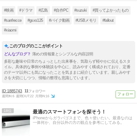
#映画
#ドラマ
#広島
#自作PC
#suzuki
#買ってよかったもの
#sanfrecce
#gsxs125
#バイク動画
#USBメモリ
#fallout
#xiaomi
このブログのここがポイント
薄めの情報量とシンプルな内容説明
多彩な趣味や日常のちょっとした出来事を、気取らず軽やかに伝えるスタ
イル。具体的な事例や体験談を中心に、読みやすく構成されており、定番
のテーマ以外にも気になったことを気ままに紹介しています。親しみやす
さを大切にしつつ、情報の整理も意識しています。
1885743
11
週間IN:
6
週間OUT:
22
月間IN:
16
18
最適のスマートフォンを探そう！
iPhoneからガラパゴスまで、色々使いたい。最適なのは
一体何か、自分以外の方の観点を参考にしてみる。