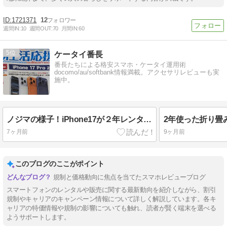
1721371
12
週間IN:
10
週間OUT:
70
月間IN:
60
5
ケータイ番長
番長たちによる格安スマホ・ケータイ運用術
docomo/au/softbank情報満載。アクセサリレビューも実
施中。
ノジマの様子！iPhone17が２年レンタルで17468円など！
7ヶ月前
9ヶ月前
このブログのここがポイント
規制と価格動向に焦点を当てたスマホレビューブログ
スマートフォンのレンタルや販売に関する最新動向を紹介しながら、割引
規制やキャリアのキャンペーン情報について詳しく解説しています。各キ
ャリアの特価情報や規制の影響についても触れ、読者が賢く端末を選べる
ようサポートします。