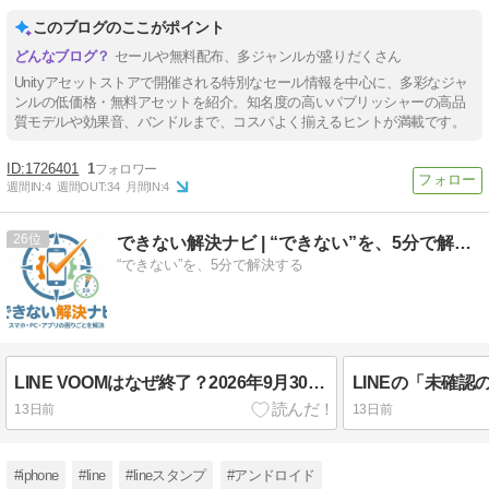
このブログのここがポイント
セールや無料配布、多ジャンルが盛りだくさん
Unityアセットストアで開催される特別なセール情報を中心に、多彩なジャ
ンルの低価格・無料アセットを紹介。知名度の高いパブリッシャーの高品
質モデルや効果音、バンドルまで、コスパよく揃えるヒントが満載です。
1726401
1
週間IN:
4
週間OUT:
34
月間IN:
4
26
できない解決ナビ | “できない”を、5分で解決する
“できない”を、5分で解決する
LINE VOOMはなぜ終了？2026年9月30日までに投稿を保存する方法
13日前
13日前
#iphone
#line
#lineスタンプ
#アンドロイド