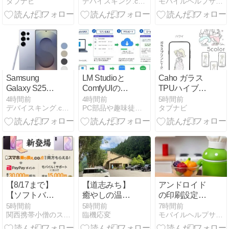
タブナビ
デバイスキング.com
モバイルヘルプサポート
折りタイプ
ンプロキシー
きない時の解
5年版の魅力
決策も
Samsung
LM Studioと
Caho ガラス
Galaxy S25
ComfyUIの導
TPUハイブリ
Ultra 512GB AI
入手順｜自作
ッドスマホケ
4時間前
4時間前
5時間前
デバイスキング.com
PC部品や趣味徒然blog
タブナビ
搭載SIMフリ
PCで始めるロ
ースの購入ガ
ースマホ
ーカルAIを図
イド
解
【8/17まで】
【道志みち】
アンドロイド
【ソフトバン
癒やしの温泉
の印刷設定を
ク】moto g37
「紅椿の湯」
マスター！で
5時間前
5時間前
7時間前
関西携帯小僧のスマホMNP機種変更情報！
臨機応変
モバイルヘルプサポート
一括1円＋1.5
に閉館の情
きない時の解
万円CB
報…サウナと
決策も