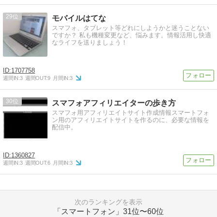
29
モバイルはてな
スマフォ、タブレット等どれにしようかと迷うことない
ですか？ 私も機種変更など、悩みます。情報活用し快適
なライフを送りましょう！
1707758
週間IN:
3
週間OUT:
9
月間IN:
3
30
スマフォアフィリエイターの歩き方
スマフォ用アフィリエイトサイト作成情報スマートフォ
ン用のアフィリエイトサイトを作るのに、必要な情報を
配信中。
1360827
週間IN:
3
週間OUT:
6
月間IN:
3
次のランキングを表示
「スマートフォン」
31位〜60位