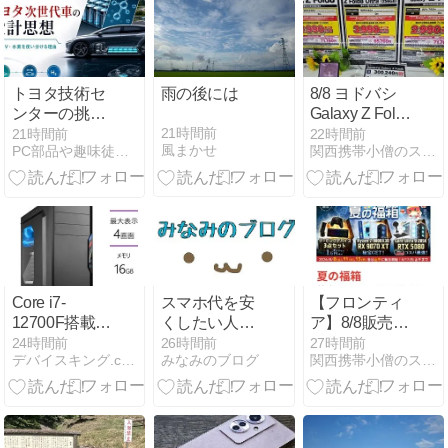
を解説
トヨタ技術セ
雨の後には
8/8 ヨドバシ
ンターの挑戦
Galaxy Z Fold
｜次世代車開
8・ Z Fold8
21時間前
21時間前
22時間前
風まかせ
PC部品や趣味徒然blog
関西携帯小僧のスマホMNP機種変更情報！
発を支える電
Ultra・Z Flip8
動化とソフト
情報
ウェア
Core i7-
スマホ代を安
【フロンティ
12700F搭載ト
くしたい人必
ア】8/8販売開
レーディング
見！おすすめ
始！夏の福箱
24時間前
26時間前
27時間前
デバイスキング.com
みなみのブログ
関西携帯小僧のスマホMNP機種変更情報！
PCの購入ガイ
プランを解説
全24種類 8/17
ド
正午まで