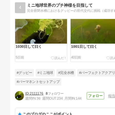
ミニ地球世界のプチ神様を目指して
4
完全密閉水槽におけるグッピーの世代交代に挑戦（成功す
1030日して曰く
1001日して曰く
5日前
40日前
#グッピー
#ミニ地球
#完全水槽
#パーフェクトアクア
#パーマネントセットアップ
2111176
8
報
806日して曰く
週間IN:
36
週間OUT:
234
月間IN:
144
8ヶ月前
このブログのここがポイント