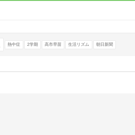
検索
熱中症
2学期
高市早苗
生活リズム
朝日新聞