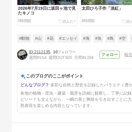
2026年7月19日に坂田ヶ池で見
太田ひろ子作「淡紅」
たキノコ
5時間前
8時間前
#動物
#山
#花
#エッセイ
#海
#魚
#鳥
#空
2112135
10
報
週間IN:
64
週間OUT:
820
月間IN:
284
上尾丸山公園のカイツブリ
このブログのここがポイント
19時間前
多彩な自然と歴史を記録したバラエティ豊
各地の植物・昆虫・建築・風景を詳細に観察し、丁寧に記録
ピソードも交えながら、一瞬の美と興味を引き出すことに力
然表現を楽しめる内容となっています。