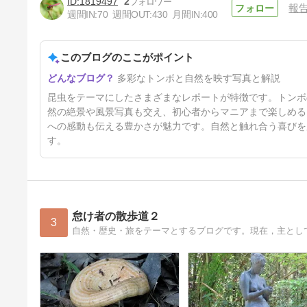
1819497
2
報
週間IN:
70
週間OUT:
430
月間IN:
400
このブログのここがポイント
羽化最終段階のアキアカネ散
多彩なトンボと自然を映す写真と解説
見：完全成熟個体、羽化初・中
期段階個体とどう違う？
30日前
昆虫をテーマにしたさまざまなレポートが特徴です。トンボ
然の絶景や風景写真も交え、初心者からマニアまで楽しめる
への感動も伝える豊かさが魅力です。自然と触れ合う喜びを
す。
怠け者の散歩道２
3
自然・歴史・旅をテーマとするブログです。現在，主として使用して