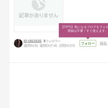
【TIPS】気になるブログをフォロ
登録は不要！すぐ使えます
1813155
5
報告
週間IN:
90
週間OUT:
40
月間IN:
370