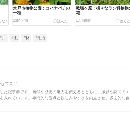
水戸市植物公園：コハナバチの
戦場ヶ原：様々なラン科植物
一種
花
13時間前
17時間前
#川
#虫
#林
#湖沼
告
かなブログ
した記事群です。自然や歴史の魅力を伝えるとともに、撮影や訪問のエ
を入れています。専門的な観点と親しみやすさを両立させ、多面的な自