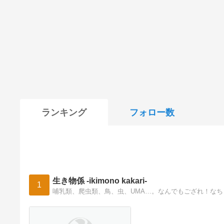
ランキング
フォロー数
生き物係 -ikimono kakari-
1
哺乳類、爬虫類、鳥、虫、UMA…。なんでもござれ！