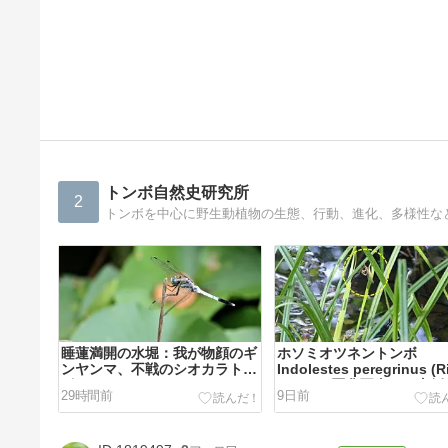
トンボ自然史研究所
2
トンボを中心に野生動植物の生態、行動、進化、多様性な
睡蓮満開の水堀：我が物顔のギ
ホソミオツネントンボ
ンヤンマ、不戦のシオカラトン
Indolestes peregrinus (R
ボ
1916) の羽化不全の一事例
29時間前
9日前