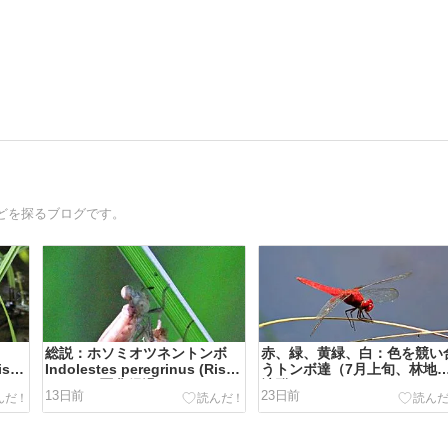
どを探るブログです。
総説：ホソミオツネントンボ
赤、緑、黄緑、白：色を競い
is,
Indolestes peregrinus (Ris,
うトンボ達（7月上旬、林地
1916) の羽化経過
池群）
13日前
23日前