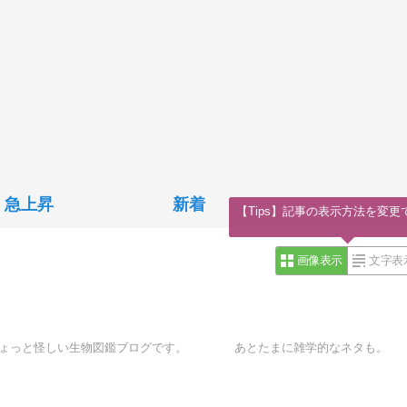
急上昇
新着
【Tips】記事の表示方法を変更
画像表示
文字表
なちょっと怪しい生物図鑑ブログです。 あとたまに雑学的なネタも。