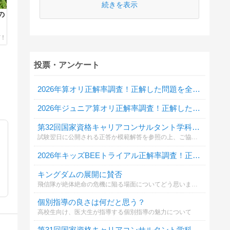
続きを表示
の
投票・アンケート
2026年算オリ正解率調査！正解した問題を全て教えてください
2026年ジュニア算オリ正解率調査！正解した問題を全て教えてください
第32回国家資格キャリアコンサルタント学科試験自己採点投票
試験翌日に公開される正答か模範解答を参照の上、ご協力ください。
2026年キッズBEEトライアル正解率調査！正解した問題を全て教えてください
キングダムの展開に賛否
飛信隊が絶体絶命の危機に陥る場面についてどう思いますか？
個別指導の良さは何だと思う？
高校生向け、医大生が指導する個別指導の魅力について
第31回国家資格キャリアコンサルタント学科試験自己採点投票