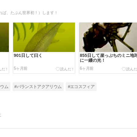
れば、たぶん世界初！）します！
901日して曰く
855日して崖っぷちのミニ地
に一縷の光！
5ヶ月前
6ヶ月前
リウム
#バランストアクアリウム
#エコスフィア
告