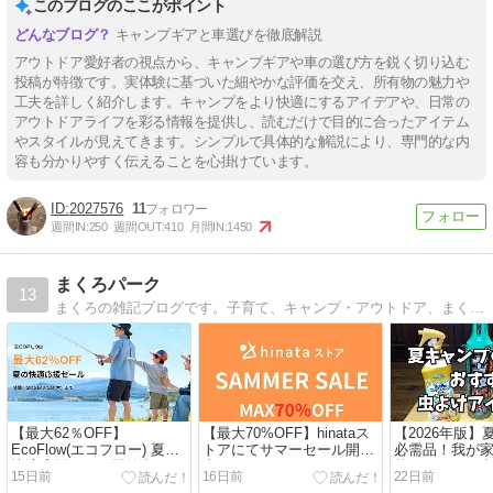
このブログのここがポイント
キャンプギアと車選びを徹底解説
アウトドア愛好者の視点から、キャンプギアや車の選び方を鋭く切り込む
投稿が特徴です。実体験に基づいた細やかな評価を交え、所有物の魅力や
工夫を詳しく紹介します。キャンプをより快適にするアイデアや、日常の
アウトドアライフを彩る情報を提供し、読むだけで目的に合ったアイテム
やスタイルが見えてきます。シンプルで具体的な解説により、専門的な内
容も分かりやすく伝えることを心掛けています。
2027576
11
週間IN:
250
週間OUT:
410
月間IN:
1450
まくろパーク
13
まくろの雑記ブログです。子育て、キャンプ・アウトドア、まくろの好き・趣味・おすすめをメインに様々な記事をアップしています。
【最大62％OFF】
【最大70%OFF】hinataス
【2026年版
EcoFlow(エコフロー) 夏の
トアにてサマーセール開催
必需品！我が
快適応援セール開催中！お
中！おすすめアウトドア・
策＆おすすめ
15日前
16日前
22日前
すすめ商品・お得情報総ま
キャンプ用品総まとめ！
ム！