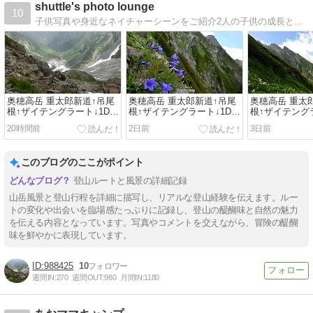
shuttle's photo lounge
10
子供写真や身近なネイチャーシーンをご紹介2人の子供の成長と、水中や陸上のいろんなネイチャーシーンを撮ってます。
奥穂高岳 重太郎新道↑吊尾
奥穂高岳 重太郎新道↑吊尾
奥穂高岳 重太
根↑ザイテングラート↓1Day
根↑ザイテングラート↓1Day
根↑ザイテングラ
サーキット #4
サーキット #3
サーキット #2
20時間前
2日前
3日前
このブログのここがポイント
登山ルートと風景の詳細記録
山岳風景と登山行程を詳細に描写し、リアルな登山経験を伝えます。ルー
トの変化や出会いを臨場感たっぷりに記録し、登山の醍醐味と自然の魅力
を伝える内容となっています。写真やコメントを交えながら、冒険の醍醐
味を鮮やかに表現しています。
988425
10
週間IN:
270
週間OUT:
980
月間IN:
1180