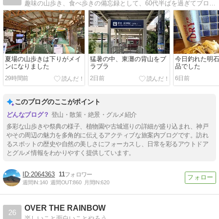
趣味の山歩き、食べ歩きの備忘録として、60代半ばを過ぎてブログを始めました。近場の六甲山近辺の山歩きや、茶屋飲み、飲み歩きなどを綴っていこうと思っています。
夏場の山歩きは下りがメイ
猛暑の中、東灘の背山をブ
今日釣れた明
ンになりました
ラブラ
品でした
29時間前
2日前
6日前
このブログのここがポイント
登山・散策・絶景・グルメ紹介
多彩な山歩きや祭典の様子、植物園や古城巡りの詳細が盛り込まれ、神戸
やその周辺の魅力を多角的に伝えるアクティブな旅案内ブログです。訪れ
るスポットの歴史や自然の美しさにフォーカスし、日常を彩るアウトドア
とグルメ情報をわかりやすく提供しています。
2064363
11
週間IN:
140
週間OUT:
860
月間IN:
620
OVER THE RAINBOW
26
楽しいこと面白いことやろう