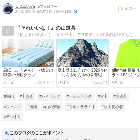
2138575
5
週間IN:
230
週間OUT:
230
月間IN:
1200
『それいいな！』の山道具
17
『使える山道具』と『安全登山』のブログ。山道具のお役立ちと山で死にたくない方への情報が満載。
風眠（ふうみん） ～猛暑の
夏山登山に向けて 2026 ver.
glimmer 長袖 
季節の快眠グッズ
～なんやかんやの争奪戦
ライ UV ジッ
～格安なのに
22日前
31日前
60日前
#登山
#山歩き
#ハイキング
#トレッキング
#雪山
#山道具
#ツェルト
#遭難
#山の安全
#ウルトラライト
#登山初心者
#テント泊
このブログのここがポイント