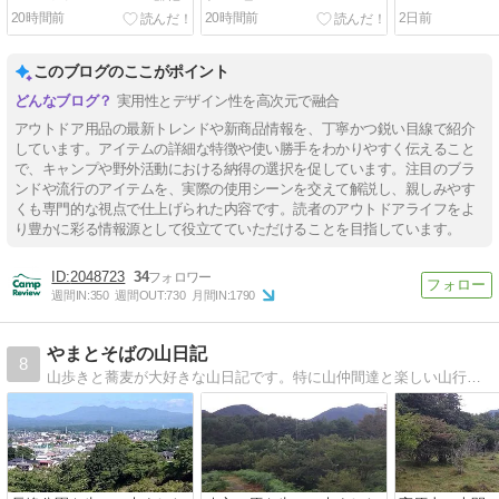
ィングボード 34cm」登場
年9月号
20時間前
20時間前
2日前
このブログのここがポイント
実用性とデザイン性を高次元で融合
アウトドア用品の最新トレンドや新商品情報を、丁寧かつ鋭い目線で紹介
しています。アイテムの詳細な特徴や使い勝手をわかりやすく伝えること
で、キャンプや野外活動における納得の選択を促しています。注目のブラ
ンドや流行のアイテムを、実際の使用シーンを交えて解説し、親しみやす
くも専門的な視点で仕上げられた内容です。読者のアウトドアライフをよ
り豊かに彩る情報源として役立てていただけることを目指しています。
2048723
34
週間IN:
350
週間OUT:
730
月間IN:
1790
やまとそばの山日記
8
山歩きと蕎麦が大好きな山日記です。特に山仲間達と楽しい山行をずっと続けて行きたいと思っています。