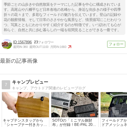
季節ごとの山歩きや自然散策をテーマにした記事を中心に構成されていま
す。高尾山や八幡平など日本各地の名峰から、身近な街歩きの様子や四季
折々の花々まで、多彩なフィールドの魅力を伝えています。登山の記録や
花の観察情報、そして日常のささやかな風景など、情景描写にこだわりつ
つ、写真とともにわかりやすく紹介するのが特徴です。いつ訪れても心が
和らぐ、自然と共に歩む暮らしの一端を垣間見ることができる一冊です。
1567896
23
週間IN:
380
週間OUT:
1100
月間IN:
1660
最新の記事画像
キャンプレビュー
7
キャンプ、アウトドア関連のレビューブログ
キャプテンスタッグから
SOTOの「ミニマル旅財
フィールドア
「シャープナー付きカッテ
布」が付録！BE-PAL 2026
ドアメッシュ