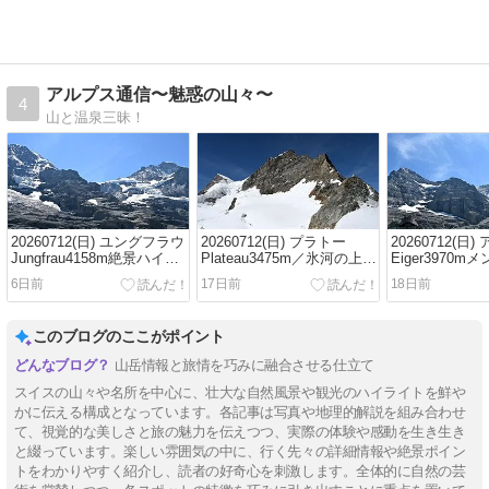
アルプス通信〜魅惑の山々〜
4
山と温泉三昧！
20260712(日) ユングフラウ
20260712(日) プラトー
20260712(日
Jungfrau4158m絶景ハイキ
Plateau3475m／氷河の上の
Eiger3970m
ング／アイガーグレッチャ
雪原からの絶景展望
Monch4107
6日前
17日前
18日前
ーEigergletscher2320m～ク
グ／アイガー
ライネシャイデックKleine
Eigergletsch
Scheidegg2061m
イネシャイデックK
このブログのここがポイント
Scheidegg206
山岳情報と旅情を巧みに融合させる仕立て
スイスの山々や名所を中心に、壮大な自然風景や観光のハイライトを鮮や
かに伝える構成となっています。各記事は写真や地理的解説を組み合わせ
て、視覚的な美しさと旅の魅力を伝えつつ、実際の体験や感動を生き生き
と綴っています。楽しい雰囲気の中に、行く先々の詳細情報や絶景ポイン
トをわかりやすく紹介し、読者の好奇心を刺激します。全体的に自然の芸