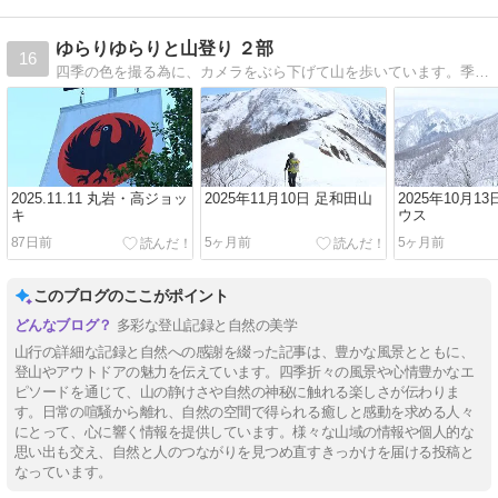
ゆらりゆらりと山登り ２部
16
四季の色を撮る為に、カメラをぶら下げて山を歩いています。季節の色が、たくさんの人に届きますように。
2025.11.11 丸岩・高ジョッ
2025年11月10日 足和田山
2025年10月1
キ
ウス
87日前
5ヶ月前
5ヶ月前
このブログのここがポイント
多彩な登山記録と自然の美学
山行の詳細な記録と自然への感謝を綴った記事は、豊かな風景とともに、
登山やアウトドアの魅力を伝えています。四季折々の風景や心情豊かなエ
ピソードを通じて、山の静けさや自然の神秘に触れる楽しさが伝わりま
す。日常の喧騒から離れ、自然の空間で得られる癒しと感動を求める人々
にとって、心に響く情報を提供しています。様々な山域の情報や個人的な
思い出も交え、自然と人のつながりを見つめ直すきっかけを届ける投稿と
なっています。