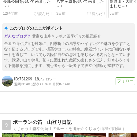
長峰公園を歩いて来ました
八方ヶ原を歩いて来ました
高原山・大間
～♪
～♪
ました～♪
12時間前
3日前
5日前
このブログのここがポイント
豊富な山歩きレポと四季折々の風景紹介
全国の山や渓谷を対象に、四季折々の風景やハイキングの魅力を余すこと
なく伝えるブログです。標高やコースの特色、絶景ポイントの詳細なレポ
ートを通じて、いつでも気軽に自然の息吹を感じられる内容となっていま
す。緑深い山々や滝、花々に囲まれた散策の楽しさを伝え、好奇心をくす
ぐる情報を提供します。初心者から上級者まで役立つ情報が満載です。
751269
18
週間IN:
340
週間OUT:
460
月間IN:
1440
ポーランの笛 山登り日記
9
くじゅう山群や阿蘇山のルートを御紹介くじゅう山群や阿蘇山、祖母山のルートや温泉なども御紹介。