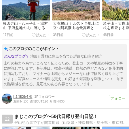
興因寺山－八王子山－湯村
大滝根山 カルスト台地上に
滝子山－大鹿山
山 甲府盆地の北に連なる甲
立つ阿武隈山地最高峰と入
根を直登する
府名山を巡る
水鍾乳洞を巡る
ルートを行く
17日前
38日前
46日前
このブログのここがポイント
地形と景観に焦点を当てた詳細な山歩き紹介
山行の魅力を余すところなく伝えるため、登山コースや地形の特徴を丁寧
に解説しています。各記事は、標高や地質、自然の見どころなどを具体的
に描写しており、マイナーな山域からメジャーな山まで幅広く取り上げて
います。写真やコースの情報も交え、山好きの知識欲を刺激しつつ、山行
の臨場感を伝える、見応えのある内容となっています。
1935479
34
週間IN:
180
週間OUT:
120
月間IN:
830
まじこのブログ〜50代日帰り登山日記！
22
登山初心者ですが関東周辺（山梨県・神奈川県・埼玉県・東京都）の山に挑戦中です。コース写真全公開解説中！しかも富士登山は毎年行っています。