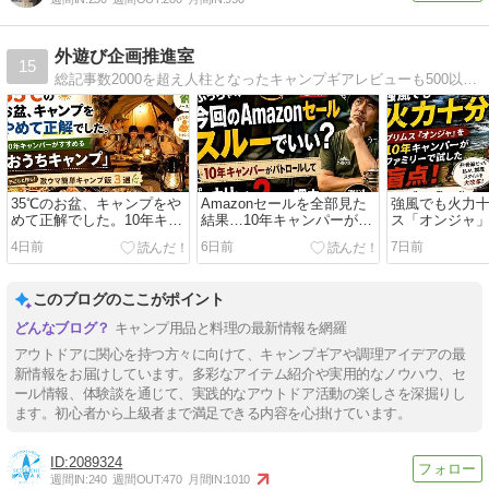
外遊び企画推進室
15
総記事数2000を超え人柱となったキャンプギアレビューも500以上あります。元カヤックガイドのキャンパーがグルキャンでワチャワチャ話すようなアウトドアブログ！カヤック乗り視点だけでなく陸キャンプ初心者の感想も毎日記事をアップ！
35℃のお盆、キャンプをや
Amazonセールを全部見た
強風でも火力
めて正解でした。10年キャ
結果…10年キャンパーが
ス「オンジャ」
ンパーがすすめる「おうち
「今回はスルー推奨」と思
ンパーがファ
4日前
6日前
7日前
キャンプ」
った理由
た盲点！
このブログのここがポイント
キャンプ用品と料理の最新情報を網羅
アウトドアに関心を持つ方々に向けて、キャンプギアや調理アイデアの最
新情報をお届けしています。多彩なアイテム紹介や実用的なノウハウ、セ
ール情報、体験談を通じて、実践的なアウトドア活動の楽しさを深掘りし
ます。初心者から上級者まで満足できる内容を心掛けています。
2089324
週間IN:
240
週間OUT:
470
月間IN:
1010