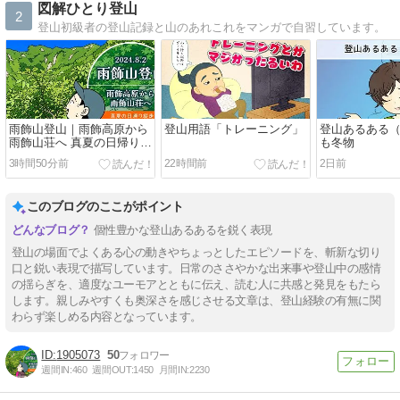
図解ひとり登山
2
登山初級者の登山記録と山のあれこれをマンガで自習しています。
雨飾山登山｜雨飾高原から
登山用語「トレーニング」
登山あるある（
雨飾山荘へ 真夏の日帰り縦
も冬物
走（03）登山道
3時間50分前
22時間前
2日前
このブログのここがポイント
個性豊かな登山あるあるを鋭く表現
登山の場面でよくある心の動きやちょっとしたエピソードを、斬新な切り
口と鋭い表現で描写しています。日常のささやかな出来事や登山中の感情
の揺らぎを、適度なユーモアとともに伝え、読む人に共感と発見をもたら
します。親しみやすくも奥深さを感じさせる文章は、登山経験の有無に関
わらず楽しめる内容となっています。
1905073
50
週間IN:
460
週間OUT:
1450
月間IN:
2230