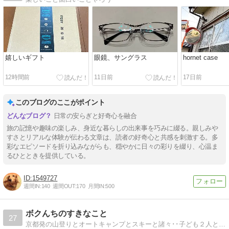
嬉しいギフト
眼鏡、サングラス
hornet case
12時間前
11日前
17日前
このブログのここがポイント
日常の安らぎと好奇心を融合
旅の記憶や趣味の楽しみ、身近な暮らしの出来事を巧みに綴る。親しみや
すさとリアルな体験が伝わる文章は、読者の好奇心と共感を刺激する。多
彩なエピソードを折り込みながらも、穏やかに日々の彩りを綴り、心温ま
るひとときを提供している。
1549727
週間IN:
140
週間OUT:
170
月間IN:
500
ボクんちのすきなこと
27
京都発の山登りとオートキャンプとスキーと諸々･･子ども２人と一緒になって家族で目一杯楽しんでいます。キャンプ場やスキー場、その他、遊び場の紹介もあるよ〜