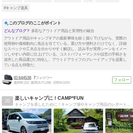
#キャンプ道具
このブログのここがポイント
多彩なアウトドア用品と実用性の融合
アウトドア用品やキャンプギアの最新事情を鋭く掘り下げながら、実際の
使用例や価格動向に焦点を当てている。選び方や便利さだけでなく、詳細
なスペックや工夫点を分かりやすく解説し、読み手が実用シーンをイメー
ジしやすい内容に仕上げている。コストパフォーマンスや設営の手軽さを
追求した商品選びに特化し、アウトドアライフのグレードアップを提案し
ている点も特徴だ。
644538
7
週間IN:
210
週間OUT:
1380
月間IN:
1070
楽しいキャンプに！CAMP*FUN
20
キャンプを楽しむために！キャンプ場やキャンプ用品のレポート、道具の使い方やワンちゃんと行くキャンプの情報などを紹介しています。