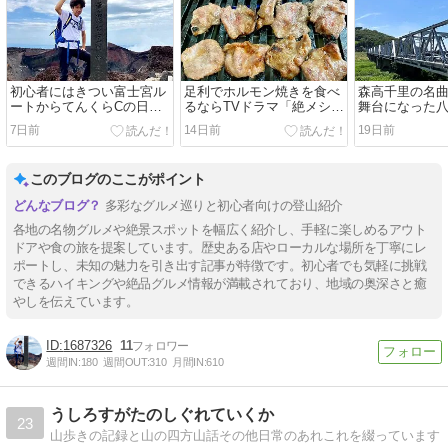
初心者にはきつい富士宮ル
足利でホルモン焼きを食べ
森高千里の名
ートからてんくらCの日帰
るならTVドラマ「絶メシロ
舞台になった
り富士登山に挑戦！
ード」で紹介されたかきた
屋の角にある
7日前
14日前
19日前
食堂が人気でおすすめ！
の聖地巡礼！
このブログのここがポイント
多彩なグルメ巡りと初心者向けの登山紹介
各地の名物グルメや絶景スポットを幅広く紹介し、手軽に楽しめるアウト
ドアや食の旅を提案しています。歴史ある店やローカルな場所を丁寧にレ
ポートし、未知の魅力を引き出す記事が特徴です。初心者でも気軽に挑戦
できるハイキングや絶品グルメ情報が満載されており、地域の奥深さと癒
やしを伝えています。
1687326
11
週間IN:
180
週間OUT:
310
月間IN:
610
うしろすがたのしぐれていくか
23
山歩きの記録と山の四方山話その他日常のあれこれを綴っています