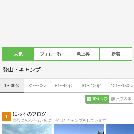
人気
フォロー数
急上昇
新着
登山・キャンプ
1〜30位
31〜60位
61〜90位
91〜120位
121〜150位
画像表示
文字表示
にっくのブログ
1
自然に触れ合うために、登山とキャンプをしています