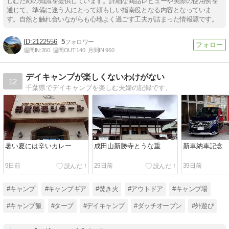
しむための知識を提供しています。詳細な商品レビューや実際の使用例を
通じて、準備に迷う人にとって頼もしい指南役となる内容となっていま
す。自然と触れ合いながらも心地よく過ごす工夫が詰まった情報源です。
2122556
5
週間IN:
260
週間OUT:
140
月間IN:
960
デイキャンプが楽しくないわけがない
12
千葉県でデイキャンプを楽しむ夫婦の記録です。
暑い夏には辛いカレー
成田山新勝寺とうな重
新車納車記念
9日前
29日前
39日前
#キャンプ
#キャンプギア
#焚き火
#アウトドア
#キャンプ場
#キャンプ飯
#タープ
#デイキャンプ
#ダッチオーブン
#外遊び