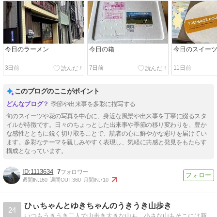
今日のラーメン
今日の箱
今日のスイー
3日前
7日前
11日前
このブログのここがポイント
季節や出来事を多彩に描写する
旬のスイーツや花の写真を中心に、身近な風景や出来事を丁寧に綴るスタ
イルが特徴です。日々のちょっとした出来事や季節の移り変わりを、豊か
な感性とともに鋭く切り取ることで、読者の心に鮮やかな彩りを届けてい
ます。多彩なテーマを親しみやすく表現し、気軽に共感と発見をもたらす
構成となっています。
1113634
7
週間IN:
160
週間OUT:
360
月間IN:
710
ひぃちゃんとゆきちゃんのうきうき山歩き
24
いつもうきうき二人で山歩き大きな山も、小さな山もそこには新たな発見があります。