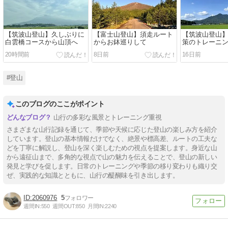
【筑波山登山】久しぶりに
【富士山登山】須走ルート
【筑波山登山
白雲橋コースから山頂へ
からお鉢巡りして
策のトレーニ
20時間前
8日前
16日前
#登山
このブログのここがポイント
山行の多彩な風景とトレーニング重視
さまざまな山行記録を通じて、季節や天候に応じた登山の楽しみ方を紹介
しています。登山の基本情報だけでなく、絶景や標高差、ルートの工夫な
どを丁寧に解説し、登山を深く楽しむための視点を提案します。身近な山
から遠征山まで、多角的な視点で山の魅力を伝えることで、登山の新しい
発見と学びを促します。日常のトレーニングや季節の移り変わりも織り交
ぜ、実践的な知識とともに、山行の醍醐味を引き出します。
2060976
5
週間IN:
550
週間OUT:
850
月間IN:
2240