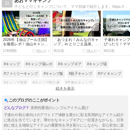
あおママキャンプ
11
子どもと行くキャンプについて、ママ目線で紹介します。https://aomamacamp.com/
2026年【油山プール王国】
「あつまれ！みんなのキャ
子連れキャン
を徹底レポ！油山キャンプ
ンプ」in とりごえ温泉。最
ぴったり！マ
場と一緒にプールを楽しも
高の思い出と素敵な出会い
したいスノー
17時間前
35日前
83日前
う
里キャンプフ
#キャンプ
#キャンプ場レポ
#キャンプギア
#キャンプ場
#ファミリーキャンプ
#キャンプ飯
#親子キャンプ
#デイキャンプ
#キャンプ道具
#キャンプ初心者
#子連れキャンプ
続きを表示
#キャンプ場紹介
このブログのここがポイント
実用性重視のシンプルアイテム選び
子連れや初心者向けのアウトドア体験を豊かに彩る実用的なアイテム紹介
に焦点を当てています。華やかなキャンプギアに一目置きながらも、日常
的に使える地味なアイテムの重要性を浮き彫りにしながら、安心安全に楽