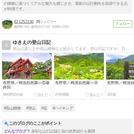
の体験に基づくリアルな魅力を感じさせ、最新の山行動向を追跡できる点
が特徴です。
1252130
35
週間IN:
410
週間OUT:
720
月間IN:
1910
ゆきえの登山日記
6
登山の楽しさや高山植物など紹介してます。登山日記ですが、日々の出来事も書いています。
長野県／栂池自然園☆⑤最
長野県／栂池自然園☆④
長野県／栂池
終回
3時間50分前
27時間前
3日前
#高山植物
#登山
#花
#ハイキング
このブログのここがポイント
多彩な山行記録と花の絶景紹介を展開