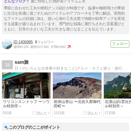
夏に特化した熱対策アイテム工夫
季節に合わせた工夫や便利グッズ紹介が特徴です。猛暑や梅雨明けの季節
に生活を快適に過ごすためのアイテムやアプローチを丁寧に解説。実用的
なアイテムの詳細に加え、使い心地や工夫次第で快眠や効率アップを実現
する提案が盛り込まれています。専門的な知識に裏打ちされた言葉選びと
ともに、日常のささいな工夫が大きな差になることを伝えています。
1406995
6
週間IN:
230
週間OUT:
360
月間IN:
960
sam旅
18
日々のいろんな出来事や好きなこと(グルメ・カフェ巡り・旅行・キャンプなど)をゆる~くお届けしているブログです！
ウリコンスンドゥブ 〜ソウ
前掛山登山 〜北佐久郡御代
北漢山(白雲台)
ル特別市～
田町〜
ル特別市～
5日前
11日前
17日前
このブログのここがポイント