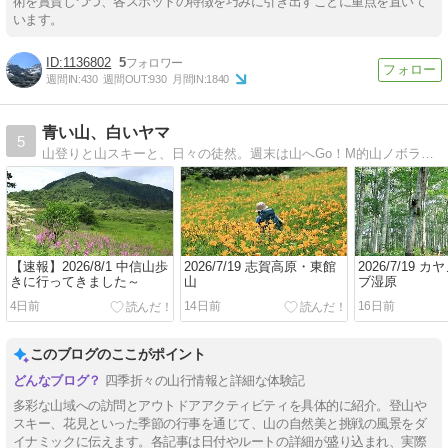
術を賞賛しつつ、各スポットの特徴を巧みに引き出すことに重点を置いて
います。
1136802
5
週間IN:
430
週間OUT:
930
月間IN:
1840
青い山、白いヤマ
5
山登りと山スキーと、日々の徒然。週末は山へGo！M的山ノボラー女子、まきchinの山行記録。
【速報】2026/8/1 中信山歩
2026/7/19 志賀高原・東館
2026/7/19 
きに行ってきました～
山
ブ湿原
4日前
14日前
16日前
このブログのここがポイント
四季折々の山行情報と詳細な体験記
多彩な山域への訪問とアウトドアアクティビティを具体的に紹介。登山や
スキー、花見といった季節の行事を通じて、山の自然美と挑戦の風景をダ
イナミックに伝えます。各記事は日付やルートの詳細が盛り込まれ、実際