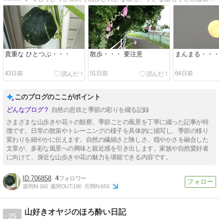
貴重な ひとつぶ・・・
散歩・・・ 要注意
まんまる・・
43日前
51日前
64日前
このブログのここがポイント
自然の息吹と季節の彩りを綴る記録
さまざまな山歩きや花々の観察、季節ごとの風景を丁寧に綴った記事が特
徴です。日常の散策やトレーニングの様子を具体的に描写し、季節の移り
変わりを細やかに伝えます。自然の繊細さと険しさ、穏やかさを融合した
文章が、多彩な風景への興味と親近感を引き出します。家族や自然愛好者
に向けて、身近な山歩きや花の魅力を堪能できる内容です。
706858
4
週間IN:
160
週間OUT:
190
月間IN:
650
山好きオヤジのほろ酔い日記
25