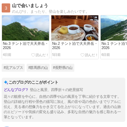
山で会いましょう
3
のんびり、まったり、登山を楽しみたいです。
No.3 テント泊で大天井岳・
No.2 テント泊で大天井岳・
No.1 テント
2026
2026
2026
4日前
5日前
6日前
#北アルプス
#群馬県の山
#長野県の山
このブログのここがポイント
登山と風景、四季折々の絶景描写
花々の観察を中心に、自然の四季や山の風景を丁寧に紹介する文章です。
登山の詳細な行程や景色の描写に加え、風の音や花の色合いまでリアルに
伝え、見る者の想像力をかき立てる仕上がりになっています。過去の山旅
のエピソードや気候の変化も盛り込み、多彩な自然の魅力を感じ取れる一
筆となっています。