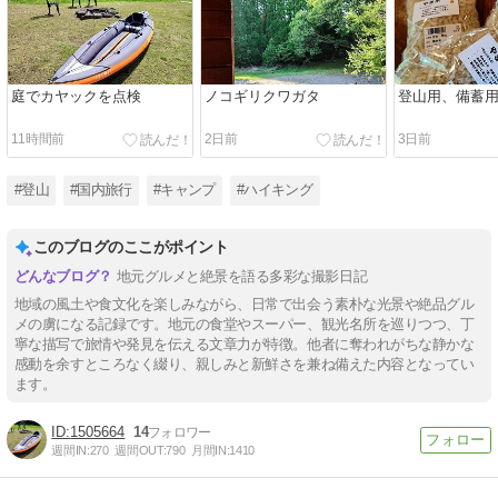
庭でカヤックを点検
ノコギリクワガタ
登山用、備蓄
11時間前
2日前
3日前
#登山
#国内旅行
#キャンプ
#ハイキング
このブログのここがポイント
地元グルメと絶景を語る多彩な撮影日記
地域の風土や食文化を楽しみながら、日常で出会う素朴な光景や絶品グル
メの虜になる記録です。地元の食堂やスーパー、観光名所を巡りつつ、丁
寧な描写で旅情や発見を伝える文章力が特徴。他者に奪われがちな静かな
感動を余すところなく綴り、親しみと新鮮さを兼ね備えた内容となってい
ます。
1505664
14
週間IN:
270
週間OUT:
790
月間IN:
1410