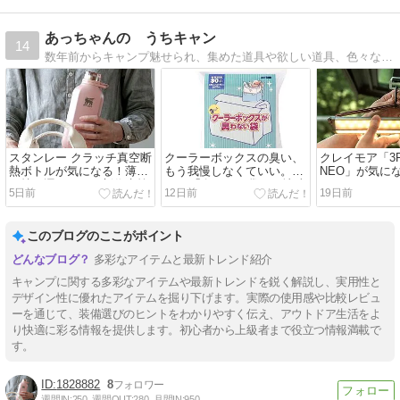
あっちゃんの うちキャン
14
数年前からキャンプ魅せられ、集めた道具や欲しい道具、色々なキャンプ道具を比較してみたりして妄想を膨らませ、あれこれ勝手に書いてるブログです
スタンレー クラッチ真空断
クーラーボックスの臭い、
クレイモア「3F
熱ボトルが気になる！薄型
もう我慢しなくていい。
NEO」が気に
で持ち運びやすい新作水筒
BOS「臭わない袋」が地味
9500ルーメ
5日前
12日前
19日前
をチェック
に神アイテムかもしれない
ン！！
このブログのここがポイント
多彩なアイテムと最新トレンド紹介
キャンプに関する多彩なアイテムや最新トレンドを鋭く解説し、実用性と
デザイン性に優れたアイテムを掘り下げます。実際の使用感や比較レビュ
ーを通じて、装備選びのヒントをわかりやすく伝え、アウトドア生活をよ
り快適に彩る情報を提供します。初心者から上級者まで役立つ情報満載で
す。
1828882
8
週間IN:
250
週間OUT:
280
月間IN:
950