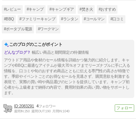
とめ！
#レビュー
#キャンプ
#キャンプギア
#焚き火
#おすすめ
#BBQ
#ファミリーキャンプ
#ランタン
#コールマン
#口コミ
#ポータブル電源
#ワークマン
このブログのここがポイント
幅広い商品と期間限定の特価情報
アウトドア用品や食材のセール情報を詳細かつ魅力的に紹介します。キャ
ンプやBBQに最適なアイテムが最大70％オフまでリーズナブルに手に入る
情報を、口コミや旬のおすすめ商品とともに伝える専門性の高さが特徴で
す。季節やイベントごとのお得なセールを見逃さず、購買意欲を刺激する
表現で、実際の買い時や商品選びのヒントを提供しています。キャンプ初
心者から上級者まで納得の内容で、費用対効果の高い買い物をサポートし
ます。
2083291
4
週間IN:
250
週間OUT:
190
月間IN:
1040