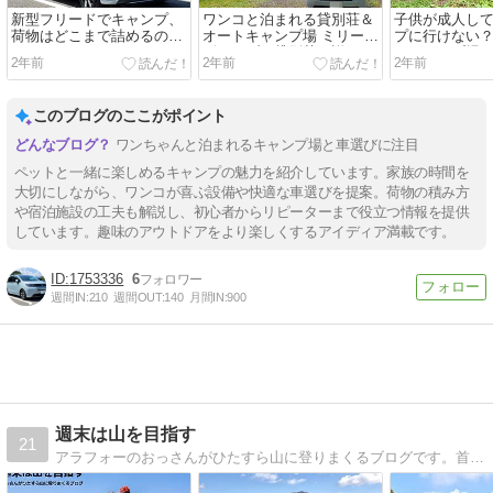
新型フリードでキャンプ、
ワンコと泊まれる貸別荘＆
子供が成人し
荷物はどこまで詰めるの
オートキャンプ場 ミリー
プに行けない
か？
ズ・ラブ！貸別荘の詳細で
ぶキャンプ場
2年前
2年前
2年前
す。
ンプもあり！
このブログのここがポイント
ワンちゃんと泊まれるキャンプ場と車選びに注目
ペットと一緒に楽しめるキャンプの魅力を紹介しています。家族の時間を
大切にしながら、ワンコが喜ぶ設備や快適な車選びを提案。荷物の積み方
や宿泊施設の工夫も解説し、初心者からリピーターまで役立つ情報を提供
しています。趣味のアウトドアをより楽しくするアイディア満載です。
1753336
6
週間IN:
210
週間OUT:
140
月間IN:
900
週末は山を目指す
21
アラフォーのおっさんがひたすら山に登りまくるブログです。首都圏近郊の山を中心に、公共交通機関を利用して山登りをしています。