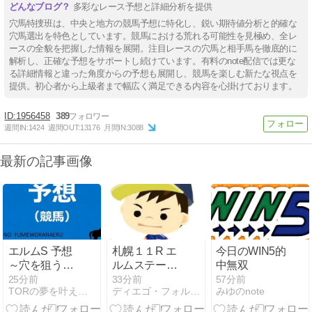
多彩なレース予想と詳細分析を提供
穴馬特捜班は、中央と地方の競馬予想に特化し、鋭い期待値分析と的確な
穴馬選出を特色としています。競馬における荒れる可能性を見極め、全レ
ースの全貌を把握した情報を展開。注目レースの穴馬と相手馬を徹底的に
解析し、正確な予想をサポートし続けています。有料のnote配信では更な
る詳細情報と違った角度からの予想も展開し、競馬を楽しむ新たな視点を
提供。初心者から上級者まで幅広く満足できる内容を心掛けております。
1956458
389
週間IN:
1424
週間OUT:
13176
月間IN:
3088
最新の記事画像
エルムS 予想
札幌１１R エ
今日のWIN5的
～穴を狙うな
ルムステーク
中無双
ら差し馬だと
ス（GⅢ）
25分前
33分前
57分前
TORの夢を叶える競馬ブログー夢を叶える4本の矢ー
ディエゴ・フォルラン（偽物）の競馬予想等
みゆのnote
思います
が・・・～