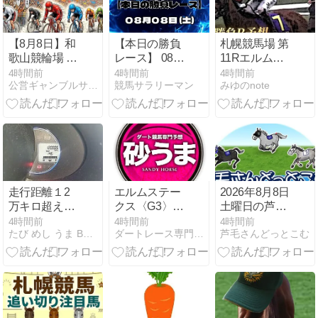
【8月8日】和
【本日の勝負
札幌競馬場 第
歌山競輪場 3
レース】 08月
11Rエルムス
日目 第12レー
08日(土)
テークス G3
4時間前
4時間前
4時間前
公営ギャンブルサクセスライフ【競馬予想・競艇予想・競輪予想】
競馬サラリーマン
みゆのnote
ス（Ｓ級準決
2026年8月8日
勝）｜締切
15:25発走
15:25【本日の
厳選レース】
ラブレイセの
機動力を軸
に、ラインの
攻防を読む｜
走行距離１2
エルムステー
2026年8月8日
ピンポイント
万キロ超えま
クス〈G3〉ダ
土曜日の芦毛
予想・競輪
した＠
ート競馬専門
さんと白毛さ
4時間前
4時間前
4時間前
たび めし うま BLOG
ダートレース専門【中央+地方】競馬予想
芦毛さんどっとこむ
HONDA N-
予想
ん
BOX