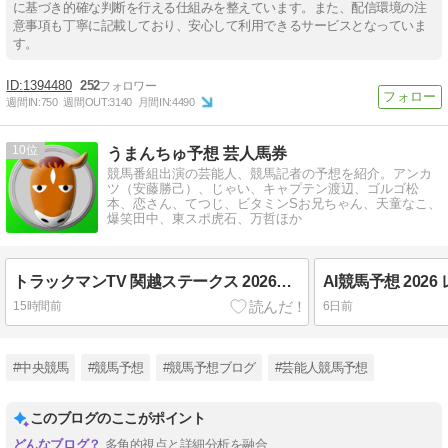
に基づき的確な判断を行える仕組みを整えています。また、配信環境の注
意事項も丁寧に記載しており、安心して利用できるサービスとなっていま
す。
1394480
252
週間IN:
750
週間OUT:
3140
月間IN:
4490
10
うまんちゅ予想 芸人馬券
競馬番組出演の芸能人、競馬記者の予想を紹介。アンカ
ツ（安藤勝己）、じゃい、キャプテン渡辺、ゴルゴ松
本、恋さん、てつじ、ビタミンSお兄ちゃん、天童なこ、
爆笑田中、東スポ虎石、万哲ほか
トラックマンTV 関越ステークス 2026「自信の勝負レース」予想と買い目
15時間前
6日前
#中央競馬
#競馬予想
#競馬予想ブログ
#芸能人競馬予想
このブログのここがポイント
多角的視点と詳細分析を融合