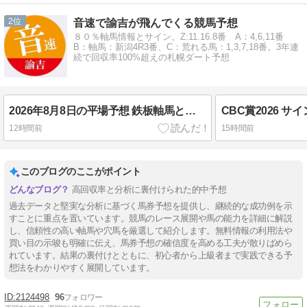
2
音速で諭吉が飛んでくる競馬予想
８０％軸馬情報とサイン。Z:11.16.8番 A：4,6,11番
B：軸馬：新潟4R3番、C：荒れる馬：1,3,7,18番。3年連
続で回収率100%超えの札幌ダート予想
2026年8月8日の平場予想 鉄板軸馬と穴馬と条件戦予想付き
12時間前
15時間前
このブログのここがポイント
高回収率と分析に裏付けられた的中予想
過去データと堅実な分析に基づく馬券予想を提供し、継続的な成功例を示
すことに重点を置いています。競馬のレース展開や馬の能力を詳細に解説
し、信頼性の高い軸馬や穴馬を厳選して紹介します。無料情報の利用法や
買い目の示唆も明確に伝え、馬券予想の確信度を高める工夫が散りばめら
れています。結果の裏付けとともに、初心者から上級者まで実践できる予
想法をわかりやすく展開しています。
2124498
96