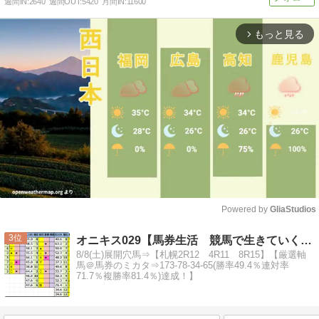
週間IN:
2640
週間OUT:
5420
月間IN:
11600
もっと見る
arrow_forward_ios
Powered by 
GliaStudios
Mute
3
オニキス029【馬券生活 競馬で生きていく】競馬偏差値で攻略
8/8(土)展開穴馬⇒【札幌2R12 4R11 8R15】【厳選軸
馬＠馬券のミカタ⇒173-78-34-65(勝率49.4％連対率
71.7％複勝率81.4％)達成！】