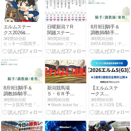
エルムステー
日曜新潟７R
8月9日[騎手＆
クス2026&土
関越ステーク
調教師/騎手乗
曜日レース軸
ス 予想
り替わりデー
3時間10分前
3時間20分前
3時間20分前
ヒッキーの競馬予想ブログ【追い切り+外厩】
Youtuber ソフトさんの競馬ヨソー！ブログ
DATA KEIBA｜データで、競馬はもっと楽しくなる。
馬予想
タ]
8月9日[騎手＆
新潟競馬場
【エルムステ
調教師/騎手乗
５・６Ｒ予想
ークス
り替わりデー
公開！
(G3)2026】オ
3時間20分前
3時間40分前
3時間50分前
データ競馬予想『激走!データ競馬+』
▼Mesh ticket for TERAYAMA
オニキス029【馬券生活 競馬で生きていく】競馬偏差値で攻略
タ]
ニキス偏差値
最終予想！