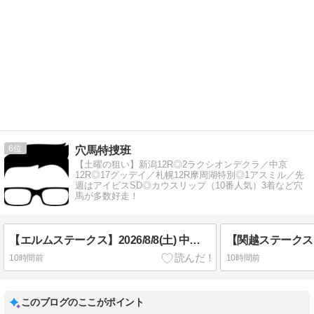
6
穴馬特捜班
【土曜の狙い】新潟12R◎2ラクシオンデクラ／中京
12R◎17グッデイ／札幌12R摩周湖特別◎1アスミル／先
週はアイビスSD◎カウスリップ（10番人気）3着など穴
馬が多数好走！
【エルムステークス】2026/8/8(土) 中央競馬 穴馬予想（札幌競馬）
10時間前
10時間前
このブログのここがポイント