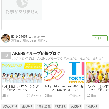
1464457
1
週間IN:
9
週間OUT:
15
月間IN:
9
AKB48グループ応援ブログ
18
このブログでは、AKB48グループや乃木坂46、櫻坂46、日向坂46、イコラブなどの話題を発信しています。
8月5日は≒JOY 5thシング
Tokyo Idol Festival 2026 セ
7月22日は乃木坂
ル「サマーツインテール」
トリ 2026年7月31日～8月2
ングル「是非
の発売日
日
発売日
2日前
5日前
16日前
#乃木坂46
#櫻坂46
#日向坂46
#STU48
#AKB48
#NMB48