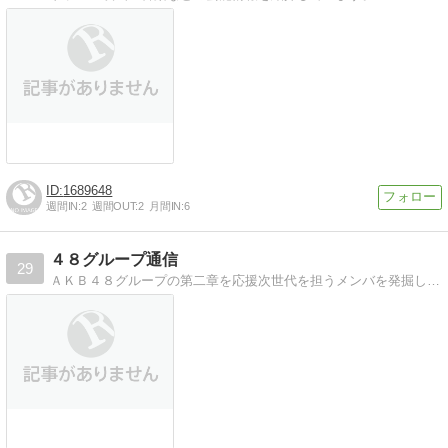
1689648
週間IN:
2
週間OUT:
2
月間IN:
6
４８グループ通信
29
ＡＫＢ４８グループの第二章を応援次世代を担うメンバを発掘し、応援して行きます