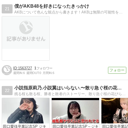
僕がAKB48を好きになったきっかけ
21
AKBについて色んな観点から書きます！AKBは無限の可能性を秘めてます。
1563727
1
週間IN:
6
週間OUT:
0
月間IN:
6
小説指原莉乃.小説翼はいらない.〜散り急ぐ桜の花びらたち
22
残る桜も散る桜、勝者と敗者のストーリー、散り急ぐ桜の花びらにも似たアイドル達の生き様を現実と交差させながらパラレルワールドで描きます、是非ご覧ください。
田口愛佳卒業記念SP ジキ
田口愛佳卒業記念SP～ジキ
田口愛佳卒業記