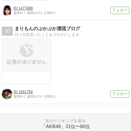
1477688
週間IN:
2
週間OUT:
2
月間IN:
2
まりもんのぷかぷか漂流ブログ
30
日々日常思ったことをブログにします。
1561756
週間IN:
2
週間OUT:
0
月間IN:
2
次のランキングを表示
「AKB48」
31位〜60位