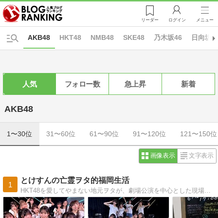
リーダー
ログイン
メニュー
AKB48
HKT48
NMB48
SKE48
乃木坂46
日向坂4
人気
フォロー数
急上昇
新着
AKB48
1〜30位
31〜60位
61〜90位
91〜120位
121〜150位
画像表示
文字表示
とけすんの亡霊ヲタ的福岡生活
1
HKT48を愛してやまない地元ヲタが、劇場公演を中心とした現場レポをお届けします。風変りなブログタイトルの由来については、プロフィール欄をご参照下さい