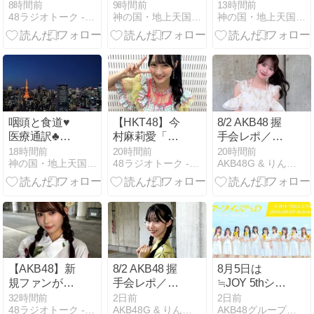
ないものを見
画」というこ
話 ringing in
8時間前
9時間前
13時間前
48ラジオトーク - AKBラジオまとめ
神の国・地上天国の実現を目指して！
神の国・地上天国の実現を目指して！
た」岡田あず
とが起きる！
the ears医学用
みと久留島優
語 tinnitus♥
果の裏での関
係に先輩も戸
惑う
咽頭と食道♥
【HKT48】今
8/2 AKB48 握
医療通訳♣食
村麻莉愛「フ
手会レポ／伊
道は英語
グは毒がある
藤百花
18時間前
20時間前
20時間前
神の国・地上天国の実現を目指して！
48ラジオトーク - AKBラジオまとめ
AKB48G & りんりん応援ブログ
で esophagus ／
から食べませ
医学用語：
ん」＆沖アナ
pharynx♥
の手元には毎
回「ふじこ
こ」の文字
【AKB48】新
8/2 AKB48 握
8月5日は
規ファンが増
手会レポ／渡
≒JOY 5thシン
えたと感じ
邉葵心
グル「サマー
32時間前
2日前
2日前
48ラジオトーク - AKBラジオまとめ
AKB48G & りんりん応援ブログ
AKB48グループ応援ブログ
る？山内瑞葵
ツインテー