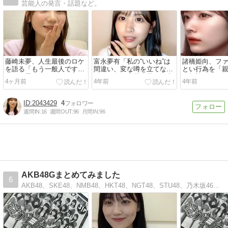
芸能人の発言・話題など。
藤崎未夢、人生最後のロケ
富永夢有「私の“いいね”は
諸橋姫向、フ
を語る「もう一般人ですけ
間違い、変な噂を立てない
とい行為を「
ど、と思いながらサインを
で欲しい。小越春花には申
に相談してい
4ヶ月前
4年前
4年前
書いた」
し訳ない事をした」
2043429
4
週間IN:
16
週間OUT:
96
月間IN:
96
AKB48Gまとめてみました
6
AKB48、SKE48、NMB48、HKT48、NGT48、STU48、乃木坂46、欅坂46情報まとめ