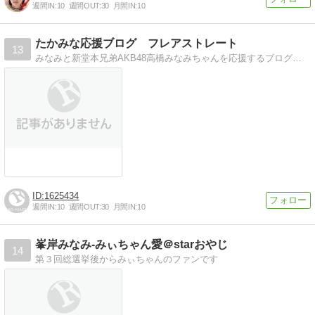
週間IN:
10
週間OUT:
30
月間IN:
10
たかみな応援ブログ フレアストレート
13
みなみと新堂本兄弟AKB48高橋みなみちゃんを応援するブログです。新堂本兄弟の感想も多め！
1625434
週間IN:
10
週間OUT:
30
月間IN:
10
峯岸みなみ-みぃちゃん愛＠starおやじ
14
第３回総選挙後からみぃちゃんのファンです