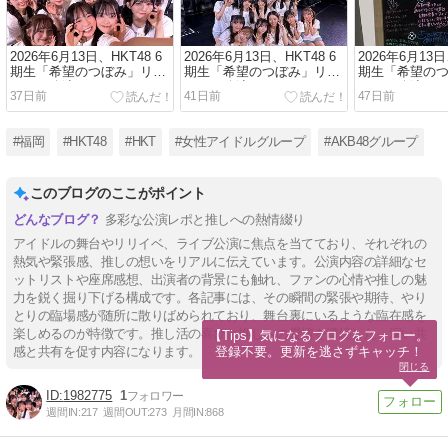
2026年6月13日、HKT48 6
2026年6月13日、HKT48 6
2026年6月13日
期生「希望のつぼみ」リバ
期生「希望のつぼみ」リバ
期生「希望の
イバル公演(その三)
イバル公演(その二)
イバル公演(その
37日前
41日前
47日前
#福岡
#HKT48
#HKT
#女性アイドルグループ
#AKB48グループ
このブログのここがポイント
多彩な公演レポと推しへの熱情綴り
アイドルの舞台やリリイベ、ライブ公演に焦点を当てており、それぞれの
熱気や緊張感、推しの想いをリアルに伝えています。公演内容の詳細なセ
ットリストや座席感想、出演者の背景にも触れ、ファンの心情や推しの魅
力を鋭く掘り下げる構成です。各記事には、その瞬間の緊張や期待、やり
とりの臨場感が随所に散りばめられており、舞台裏にいるような臨在感を
楽しめるのが特徴です。推し活の喜びと推しへの愛情を濃縮した、深い共
【Tips】気になるブログをフォロー。

登録不要。更新を逃さずキャッチ！
感と共有を促す内容になります。
閉じる
1982775
1
週間IN:
217
週間OUT:
273
月間IN:
868