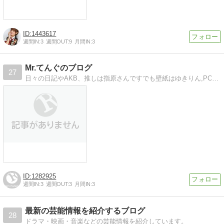
1443617
週間IN:
3
週間OUT:
9
月間IN:
3
Mr.てんぐのブログ
27
日々の日記やAKB、推しは指原さんですでも壁紙はゆきりん,PCパーツや自作の情報も書いていこう
1282925
週間IN:
3
週間OUT:
3
月間IN:
3
最新の芸能情報を紹介するブログ
28
ドラマ・映画・音楽などの芸能情報を紹介しています。