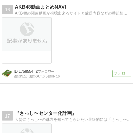
AKB48動画まとめNAVI
16
AKB48の関連動画が視聴出来るサイトと放送内容などの番組情報を掲載しています
1758554
2
週間IN:
10
週間OUT:
0
月間IN:
10
『さっし〜センター化計画』
17
大勢にさっし〜の魅力を知ってもらいたい最終的には「さっし〜」に総選挙で１位を取らせることが最終目標！