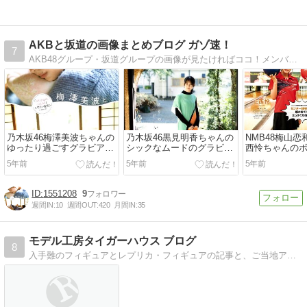
AKBと坂道の画像まとめブログ ガゾ速！
7
AKB48グループ・坂道グループの画像が見たければココ！メンバーの水着画像やオフショット画像も！
乃木坂46梅澤美波ちゃんの
乃木坂46黒見明香ちゃんの
NMB48梅山
ゆったり過ごすグラビア画
シックなムードのグラビア
西怜ちゃんの
像！
画像！
ャレンジグラ
5年前
5年前
5年前
1551208
9
週間IN:
10
週間OUT:
420
月間IN:
35
モデル工房タイガーハウス ブログ
8
入手難のフィギュアとレプリカ・フィギュアの記事と、ご当地アイドル・イベント、グルメ記事、映画評価かなり詳しく、政治や世の中の事まで幅広くショップ店長が書く。