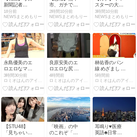
新聞記者
市、ガチでや
スターの大越
（47）、ペン
らかしてしま
健介、高市首
18分前
2時間10分前
3時間10分前
NEWSまとめもりー
NEWSまとめもりー
NEWSまとめもりー
ではなく「包
う・・・・
相に『爆弾発
丁」を握って
言』をしてし
しまった結
ま
果・・・・・
う！！！！！
永島優美のエ
良原安美のエ
林佑香のパン
ロエロなマン
ロエロな尻 ２
線 めざまし ２
スジ ２６０８
６０８０８
６０８０７
3時間30分前
4時間前
5時間前
ロミオはんのアイドル等何でも２chまとめマガジン
ロミオはんのアイドル等何でも２chまとめマガジン
ロミオはんのアイドル等何でも２chまとめマガジン
０８
【STU48】
「映画」の中
耳鳴り♥医療
「見ちゃいけ
のこれぞ「映
英語♣日常会