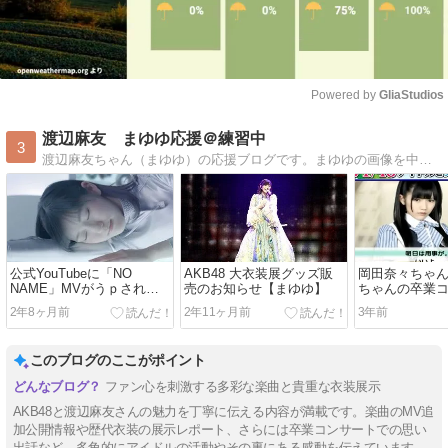
Powered by 
GliaStudios
Mute
渡辺麻友 まゆゆ応援＠練習中
3
渡辺麻友ちゃん（まゆゆ）の応援ブログです。まゆゆの画像を中心にまゆゆ情報を毎日更新しています。リンクフリーです
公式YouTubeに「NO
AKB48 大衣装展グッズ販
岡田奈々ちゃ
NAME」MVがうｐされま
売のお知らせ【まゆゆ】
ちゃんの卒業
した！！【まゆゆ】
【まゆゆ】の楽
2年8ヶ月前
2年11ヶ月前
3年前
このブログのここがポイント
ファン心を刺激する多彩な楽曲と貴重な衣装展示
AKB48と渡辺麻友さんの魅力を丁寧に伝える内容が満載です。楽曲のMV追
加公開情報や歴代衣装の展示レポート、さらには卒業コンサートでの思い
出話など、多角的にアイドルの活動やその裏にある感動を伝えています。