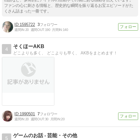
ファンの心に刺さる情報と、歴史的な瞬間を振り返るお宝エピソードがた
くさん詰まった一冊です。
1595722
3
週間IN:
20
週間OUT:
190
月間IN:
140
そくほーAKB
4
どこよりも多く、 どこよりも早く、 AKBをまとめます！
1990501
7
週間IN:
20
週間OUT:
30
月間IN:
20
ゲームのお話 - 芸能・その他
5