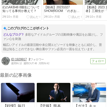
幻のAKB48 8期生について
【動画】20231027
【動画】2023.1
知ってる事何か教えて？
SHOWROOM 「のぎおび
者】三期生が
⊿」 【乃木坂46 山下美
ム」に初挑戦！
2年10ヶ月前
2年10ヶ月前
2年10ヶ月前
月】
も！？ ／ 櫻
【櫻坂46 遠
紗、向井純葉
このブログのここがポイント
多彩なアイドルグループの活動映像や裏話をお届けし、フ
ァン心を刺激
幅広いアイドルの最新活動や未公開エピソードを映像とともに紹介し、普
段は知ることのできない舞台裏やファン必見の一面を伝えています。
1929917
2
週間IN:
12
週間OUT:
48
月間IN:
42
最新の記事画像
【戦慄】毎日
【悲報】熊本
【ガチ】キャ