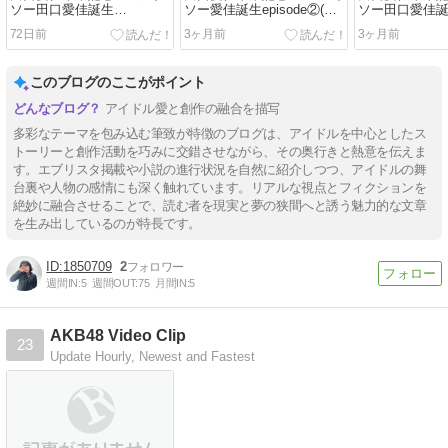
ソー田口愛佳誕生
ソー愛佳誕生episode②(小
ソー田口愛佳
episode③ ( 前説今村聖奈女
説指原莉乃内)
episode①(
72日前
3ヶ月前
3ヶ月前
性初G1制覇
このブログのここがポイント
アイドル愛と創作の融合を描写
多彩なテーマを包み込む筆致が特徴のブログは、アイドルを中心としたス
トーリーと創作活動を巧みに交錯させながら、その奥行きと熱意を伝えま
す。エブリスタ掲載や小説の進行状況を自然に紹介しつつ、アイドルの舞
台裏や人物の感情にも深く触れています。リアルな視点とフィクションを
絶妙に融合させることで、読む者を現実と夢の狭間へと誘う魅力的な文章
を生み出しているのが特長です。
1850709
2
週間IN:
5
週間OUT:
75
月間IN:
5
AKB48 Video Clip
23
Update Hourly, Newest and Fastest