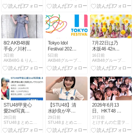
「何きっか
ル」の発売日
け？ってよく
聞きます」太
田有紀「5年
かけて来てく
れた方がい
て」
8/2 AKB48握
Tokyo Idol
7月22日は乃
手会／川村結
Festival 2026
木坂46 42nd
衣レポ
セトリ 2026年
シングル「是
3日前
5日前
16日前
AKB48G & りんりん応援ブログ
AKB48グループ応援ブログ
AKB48グループ応援ブログ
7月31日～8月
非に及ばず」
2日
の発売日
STU48甲斐心
【STU48】清
2026年6月13
愛2nd写真集
水紗良が卒業
日、HKT48 6
「おかえり太
発表！卒業公
期生「希望の
28日前
29日前
37日前
STU48まとめニュース（瀬戸内48）
STU48まとめニュース（瀬戸内48）
とけすんの亡霊ヲタ的福岡生活
陽」初週売上
演の実施はご
つぼみ」リバ
1,576部！！！
ざいませ
イバル公演(そ