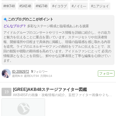
#HKT48
#SKE48
#NGT48
#イコラブ
#ノイミ―
#ニアジョイ
このブログのここがポイント
多彩なステージ構成と臨場感あふれる披露
アイドルグループのコンサートやリリース情報を詳細に紹介し、その迫力
と魅力を伝えることに重点を置いています。ステージセトリや出演者情
報、開催場所や日程まで具体的に掲載し、現場の臨場感を感じ取れる内容
を追究。ライブのエネルギーやファンの熱狂をリアルに伝えることで、次
回の観覧や聴取の期待感を高めています。アイドルファンにとって 必見の
情報源となることを目指し、鮮やかな記事表現と丁寧な編集を心掛けてい
ます。
2092972
9
週間IN:
8
週間OUT:
94
月間IN:
14
[GREE]AKB48ステージファイター図鑑
19
AKB48SFの画像・攻略情報の紹介。妄想ファイター画像や２ちゃんねるでのトレードや質問スレなどもまとめています。