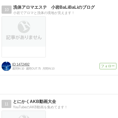
洗体アロマエステ 小岩BaLiBaLiのブログ
10
小岩でアロマと洗体の境地が見えます！
1472492
週間IN:
10
週間OUT:
75
月間IN:
10
とにかくAKB動画大全
11
YouTubeのAKB動画を集めてます！