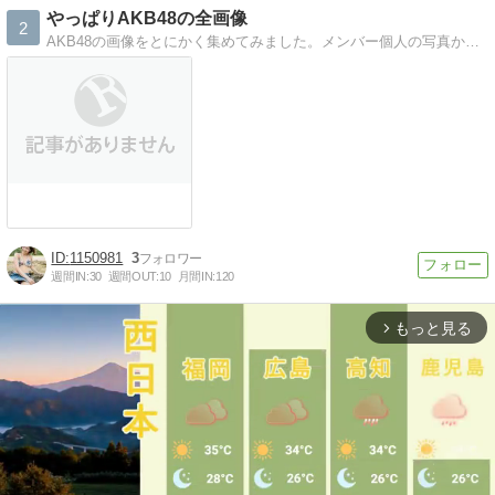
やっぱりAKB48の全画像
2
AKB48の画像をとにかく集めてみました。メンバー個人の写真から集合写真まで盛り沢山の内容でお届けします！
1150981
3
週間IN:
30
週間OUT:
10
月間IN:
120
もっと見る
arrow_forward_ios