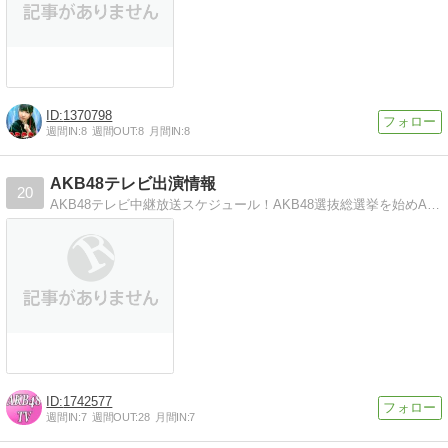
1370798
週間IN:
8
週間OUT:
8
月間IN:
8
AKB48テレビ出演情報
20
AKB48テレビ中継放送スケジュール！AKB48選抜総選挙を始めAKB48出演番組最新情報
1742577
週間IN:
7
週間OUT:
28
月間IN:
7