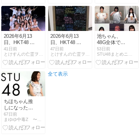
ん！！
の三)
2026年6月13
2026年6月13
池ちゃん、
日、HKT48 6
日、HKT48 6
48G全体でも
期生「希望の
期生「希望の
圧倒的一番人
41日前
47日前
53日前
とけすんの亡霊ヲタ的福岡生活
とけすんの亡霊ヲタ的福岡生活
STU48まとめニュース（瀬戸内48）
つぼみ」リバ
つぼみ」リバ
気だった！！
イバル公演(そ
イバル公演(そ
【STU48池田
の二)
の一)
裕楽】
全て表示
ちほちゃん推
しになった必
然
67日前
まゆゆ中毒Z 〜STU48号の航海日誌〜