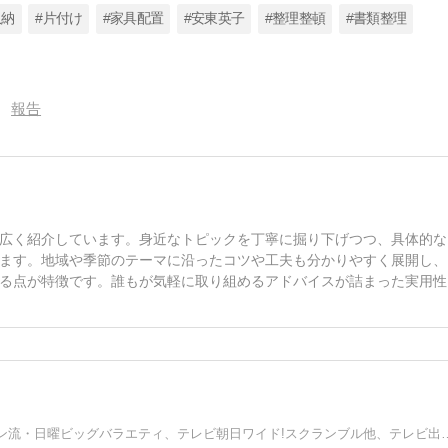
収納
#片付け
#家具配置
#安東英子
#整理整頓
#書類整理
報告
広く紹介しています。身近なトピックを丁寧に掘り下げつつ、具体的な
ます。地域や季節のテーマに沿ったコツや工夫も分かりやすく展開し、
る点が特徴です。誰もが気軽に取り組めるアドバイスが詰まった実用性
【美しい暮らしの空間プロデューサー】テレビ東京ソロモン流・日曜ビッグバラエティ、テレビ朝日ワイド!スクランブル他、テレビ