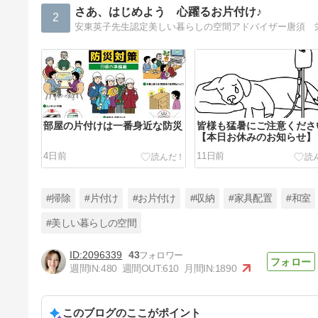
さあ、はじめよう 心躍るお片付け♪
2
安東英子先生認定美しい暮らしの空間アドバイザー唐須 
部屋の片付けは一番身近な防災
皆様も猛暑にご注意くださ
【本日お休みのお知らせ】
4日前
11日前
#掃除
#片付け
#お片付け
#収納
#家具配置
#和室
#美しい暮らしの空間
2096339
43
一緒に片付けたい！５歳のＢく
週間IN:
480
週間OUT:
610
月間IN:
1890
んの部屋
32日前
このブログのここがポイント