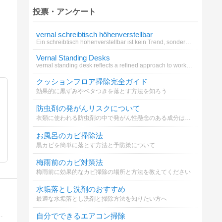
投票・アンケート
vernal schreibtisch höhenverstellbar
Ein schreibtisch höhenverstellbar ist kein Trend, sondern eine Notwendigkeit für alle, die ihren Körper nicht länger ign
Vernal Standing Desks
vernal standing desk reflects a refined approach to workspace design.
クッションフロア掃除完全ガイド
効果的に黒ずみやベタつきを落とす方法を知ろう
防虫剤の発がんリスクについて
衣類に使われる防虫剤の中で発がん性懸念のある成分はどれ？
お風呂のカビ掃除法
黒カビを簡単に落とす方法と予防策について
梅雨前のカビ対策法
梅雨前に効果的なカビ掃除の場所と方法を教えてください
水垢落とし洗剤のおすすめ
最適な水垢落とし洗剤と掃除方法を知りたい方へ
出演は１００回を越え、多くの方の収納の悩みを解決。YouTubeチャンネルを開設し、2020年3月から動画配信スタート。
自分でできるエアコン掃除