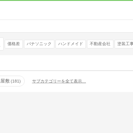
検索
価格差
パナソニック
ハンドメイド
不動産会社
塗装工
み屋敷
181
サブカテゴリーを全て表示…