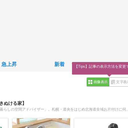
急上昇
新着
【Tips】記事の表示方法を変更
画像表示
文字表
ふきぬける家】
北海道在住 片付け収納のプロ。安東英子先生認定「美しい暮らしの空間アドバイザー」。札幌・道央を