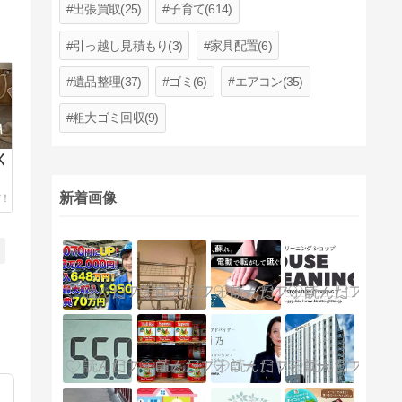
出張買取(25)
子育て(614)
引っ越し見積もり(3)
家具配置(6)
遺品整理(37)
ゴミ(6)
エアコン(35)
粗大ゴミ回収(9)
く
新着画像