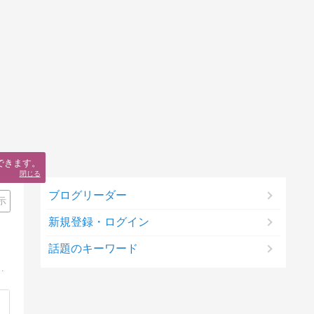
できます。
閉じる
ブログリーダー
示
新規登録・ログイン
話題のキーワード
はじめ北海道全域お片付けに伺います。【書類整理ハンドブック】で一生悩まない書類整理をアドバイス。