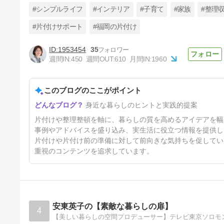
#シンプルライフ
#インテリア
#子育て
#家族
#整理
#片付けサポート
#福岡の片付け
1953454
35
除湿が気になる時期に。
週間IN:
450
週間OUT:
610
月間IN:
1960
43日前
このブログのここがポイント
身近な暮らしのヒントと実践的提案
片付けや整理整頓を軸に、暮らしの質を高めるアイデアを幅
事例やアドバイスを盛り込み、実生活に役立つ情報を提供し
片付けや片付け前の準備に対して前向きな気持ちを促してい
重視のコンテンツを追求しています。
安東英子の【素敵な暮らしの扉】
4