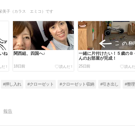
栄美子（カラス エミコ）です
いね
関西組、四国へ♪
一緒に片付けたい！５歳のＢ
んのお部屋が完成！
18日前
25日前
#押し入れ
#クローゼット
#クローゼット収納
#引き出し
#整理
報告