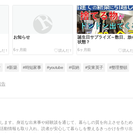
お知らせ
誕生日サプライズ～数日、放
状態？
6ヶ月前
6ヶ月前
け
#新築
#時短家事
#youtube
#収納
#安東英子
#整理整頓
報告
します。身近な出来事や経験談を通じて、暮らしの質を向上させるため
活動情報も取り入れ、読者が安心して暮らしを整えるきっかけを作り出