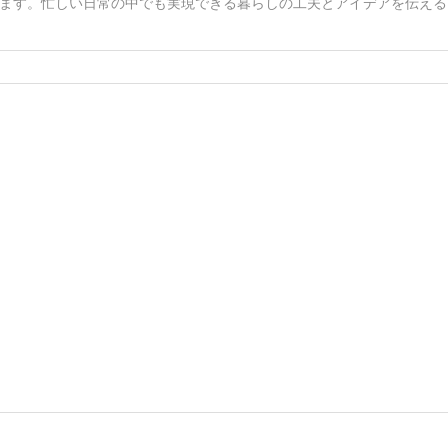
ます。忙しい日常の中でも実現できる暮らしの工夫とアイデアを伝える