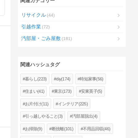
関連カテゴリー
リサイクル
44
引越作業
72
汚部屋・ごみ屋敷
181
関連ハッシュタグ
暮らし(223)
diy(174)
時短家事(56)
住まい(41)
東京(173)
安東英子(5)
お片付け(11)
インテリア(225)
引っ越しやること(3)
汚部屋脱出(4)
お掃除(9)
断捨離(101)
不用品回収(46)