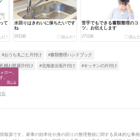
って
水回りはきれいに保ちたいです
苦手でもできる書類整理のコ
ね
ツ、お伝えします
20日前
27日前
#おうち丸ごと片付け
#書類整理ハンドブック
#札幌お部屋片付け
#北海道出張片付け
#キッチンの片付け
ォロー。

す。
閉じる
報告
情報源です。家事の効率化や身の回りの整理整頓に関する具体的な事例