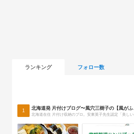
ランキング
フォロー数
北海道発 片付けブログ〜風穴三樹子の【風が
1