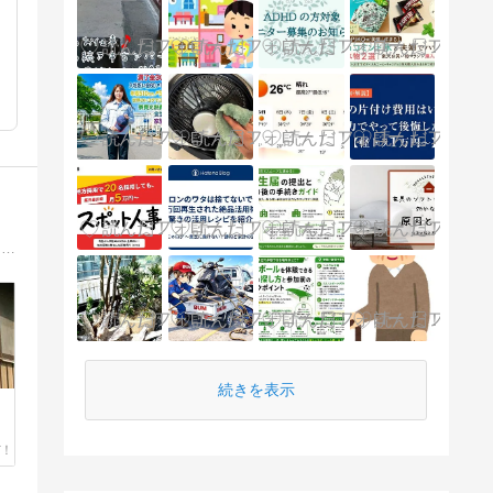
九州全域対応【おうち丸ごとお片付け】サポート！YouTubeで大人気の安東英子先生直伝のお片付けで、家族みんなが無理なく片付けられる仕組みづくりを美しい暮らしのアドバイザーと一緒にしてみませんか？
続きを表示