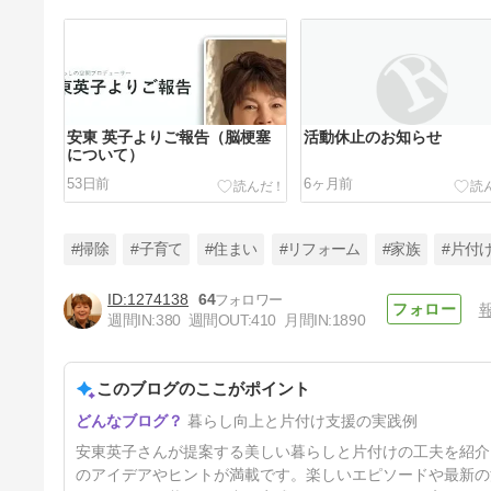
安東 英子よりご報告（脳梗塞
活動休止のお知らせ
について）
53日前
6ヶ月前
#掃除
#子育て
#住まい
#リフォーム
#家族
#片付
1274138
64
週間IN:
380
週間OUT:
410
月間IN:
1890
昨日、69歳になりました💓💓
このブログのここがポイント
7ヶ月前
暮らし向上と片付け支援の実践例
安東英子さんが提案する美しい暮らしと片付けの工夫を紹介
のアイデアやヒントが満載です。楽しいエピソードや最新の