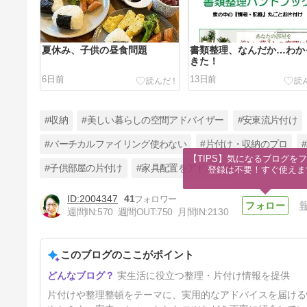
夏休み、子供の昼食問題
書類整理、なんだか…わか
きた！
6日前
13日前
#収納
#美しい暮らしの空間アドバイザー
#安東流片付け
#バーチカルファイリング使わない
#片付け・収納のプロ
【TIPS】気になるブログをフ
#子供部屋の片付け
#家具配置をアドバイス
登録は不要！すぐ使えま
【募集中】9月期 書類整理
Zoomセミナー
2004347
41
34日前
週間IN:
570
週間OUT:
750
月間IN:
2130
このブログのここがポイント
実生活に役立つ整理・片付け情報を提供
片付けや整理整頓をテーマに、実用的なアドバイスを届ける