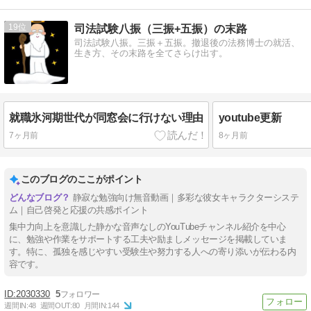
19
司法試験八振（三振+五振）の末路
司法試験八振。三振＋五振。撤退後の法務博士の就活、
生き方、その末路を全てさらけ出す。
就職氷河期世代が同窓会に行けない理由
youtube更新
7ヶ月前
8ヶ月前
このブログのここがポイント
静寂な勉強向け無音動画｜多彩な彼女キャラクターシステ
ム｜自己啓発と応援の共感ポイント
集中力向上を意識した静かな音声なしのYouTubeチャンネル紹介を中心
に、勉強や作業をサポートする工夫や励ましメッセージを掲載していま
す。特に、孤独を感じやすい受験生や努力する人への寄り添いが伝わる内
容です。
2030330
5
週間IN:
48
週間OUT:
80
月間IN:
144