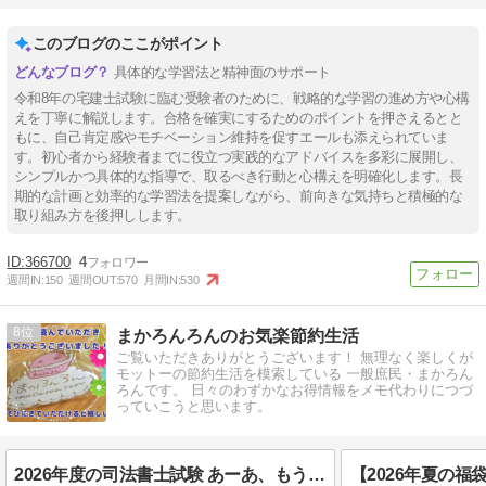
このブログのここがポイント
具体的な学習法と精神面のサポート
令和8年の宅建士試験に臨む受験者のために、戦略的な学習の進め方や心構
えを丁寧に解説します。合格を確実にするためのポイントを押さえるとと
もに、自己肯定感やモチベーション維持を促すエールも添えられていま
す。初心者から経験者までに役立つ実践的なアドバイスを多彩に展開し、
シンプルかつ具体的な指導で、取るべき行動と心構えを明確化します。長
期的な計画と効率的な学習法を提案しながら、前向きな気持ちと積極的な
取り組み方を後押しします。
366700
4
週間IN:
150
週間OUT:
570
月間IN:
530
8
まかろんろんのお気楽節約生活
ご覧いただきありがとうございます！ 無理なく楽しくが
モットーの節約生活を模索している 一般庶民・まかろん
ろんです。 日々のわずかなお得情報をメモ代わりにつづ
っていこうと思います。
2026年度の司法書士試験 あーあ、もうアカンがな…