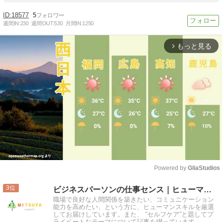
18577
5
週間IN:
230
週間OUT:
530
月間IN:
1250
もっと見る
arrow_forward_ios
Powered by 
GliaStudios
Mute
3
ビジネスパーソンの仕事センス｜ヒューマンスキルの提案
職場で良好な人間関係を築きたい、コミュニケーション
能力を高めたい、という方に、ヒューマンスキルを厳選
してお届けしています。また、 “セルフケア”と題してプ
ライベートなテーマについて記事を綴っています。