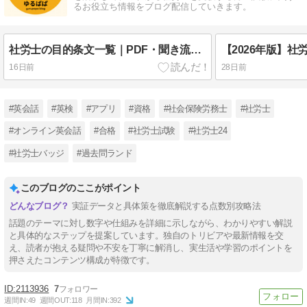
るお役立ち情報をブログ配信していきます。
社労士の目的条文一覧｜PDF・聞き流し・アプリを活用した効率的な覚え方【2026年版】
16日前
28日前
#英会話
#英検
#アプリ
#資格
#社会保険労務士
#社労士
#オンライン英会話
#合格
#社労士試験
#社労士24
#社労士バッジ
#過去問ランド
このブログのここがポイント
実証データと具体策を徹底解説する点数別攻略法
話題のテーマに対し数字や仕組みを詳細に示しながら、わかりやすい解説
と具体的なステップを提案しています。独自のトリビアや最新情報を交
え、読者が抱える疑問や不安を丁寧に解消し、実生活や学習のポイントを
押さえたコンテンツ構成が特徴です。
2113936
7
週間IN:
49
週間OUT:
118
月間IN:
392