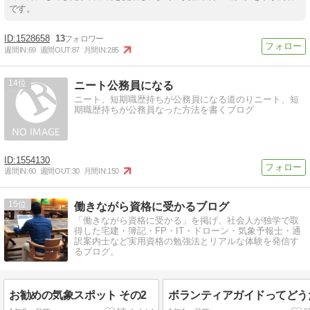
です。
1528658
13
週間IN:
69
週間OUT:
87
月間IN:
285
14
ニート公務員になる
ニート、短期職歴持ちが公務員になる道のりニート、短
期職歴持ちが公務員なった方法を書くブログ
1554130
週間IN:
60
週間OUT:
30
月間IN:
150
15
働きながら資格に受かるブログ
「働きながら資格に受かる」を掲げ、社会人が独学で取
得した宅建・簿記・FP・IT・ドローン・気象予報士・通
訳案内士など実用資格の勉強法とリアルな体験を発信す
るブログ。
お勧めの気象スポット その2
ボランティアガイドってどう