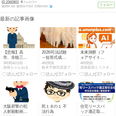
2060903
4
週間IN:
168
週間OUT:
503
月間IN:
658
最新の記事画像
【悲報】高
2026司法試験
未来洞察（フ
市、非核三原
～短答式成績
ォアサイト）
則を今後も堅
発表日：2026
のリスキリン
3時間40分前
4時間前
4時間前
資格ちゃんねる
栃木宇都宮賃貸アパマン情報 地方裁判所徒歩3分司法修習生
資格取得とリスキリング Plus.ununplus.com
持していくの
年8月6日
グ：不確実な
表現削除
（木）
未来を予測
WWWWWWWWWWWWWWWWWWWWWWWWWWWWWW
し、先に動く
力
大阪府警の犯
民１８の１ 不
住宅リースバ
人射殺動画、
法行為
ック適正取引