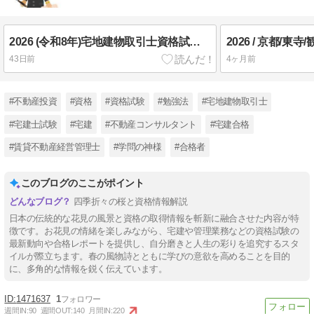
2026 (令和8年)宅地建物取引士資格試験 得点開示の時代へ
43日前
4ヶ月前
#不動産投資
#資格
#資格試験
#勉強法
#宅地建物取引士
#宅建士試験
#宅建
#不動産コンサルタント
#宅建合格
#賃貸不動産経営管理士
#学問の神様
#合格者
このブログのここがポイント
四季折々の桜と資格情報解説
日本の伝統的な花見の風景と資格の取得情報を斬新に融合させた内容が特
徴です。お花見の情緒を楽しみながら、宅建や管理業務などの資格試験の
最新動向や合格レポートを提供し、自分磨きと人生の彩りを追究するスタ
イルが際立ちます。春の風物詩とともに学びの意欲を高めることを目的
に、多角的な情報を鋭く伝えています。
1471637
1
週間IN:
90
週間OUT:
140
月間IN:
220