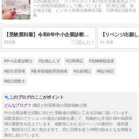
日商1級販売士、コンサルタント業の会社員兼週末はフリ
ーの資格研修講師として働いています。QC検定2級、統
計検定2級、ビジネス実務法務検定2級、日商簿記2級等合
格
【受験票到着】令和8年中小企業診断士 1次試験
25日前
4ヶ月前
#中小企業診断士
#合格むんず
#日商簿記
#危険物取扱者
#衛生管理者
#基本情報処理技術者
#全経簿記
#統計検定
#統計調査士
このブログのここがポイント
継続と対策重視の受験戦略公開
中小企業診断士試験に向けた受験者の挑戦と工夫を詳細に描いています。
試験直前のアクションや過去の経験を通じて、戦略的な学習計画や体調管
理の重要性を伝えています。複数年にわたるリベンジの過程や、場所選
び、勉強法の工夫に焦点を当て、同じ目標を追う仲間の励みとなる情報を
発信し続けています。