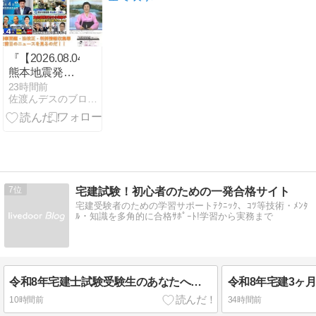
『【2026.08.04】
熊本地震発生
から1週間…
23時間前
佐渡んデスのブログなのだ！！
企業の影響は-
ほか。【#ニ
ュースまと
め】』
7
宅建試験！初心者のための一発合格サイト
宅建受験者のための学習サポートﾃｸﾆｯｸ、ｺﾂ等技術・ﾒﾝﾀ
ﾙ・知識を多角的に合格ｻﾎﾟｰﾄ!学習から実務まで
令和8年宅建士試験受験生のあなたへ★学習を頑張るあなたへの心からのエール10
10時間前
34時間前