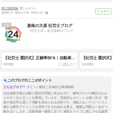
2100156
5
週間IN:
70
週間OUT:
80
月間IN:
350
12
資格の大原 社労士ブログ
『社労士24』金沢講師のブログ
【社労士 選択式】正解率80％！自動車の運転の業務【労基】
8時間前
32時間前
このブログのここがポイント
ポイント解説と具体的な事例掲載
社会保険労務士試験の選択式問題に焦点を当て、解答のコツや解説をわか
りやすく伝えることを重視しています。実践的なポイントを織り交ぜ、類
題や過去問を通じて理解を深められる内容です。無駄のないアドバイスと
確かな解答テクニックを習得できる仕組みを整え、難解な問題も一歩ずつ
解きほぐします。試験突破へ確実に近づく過程をライブに感じさせる誠実