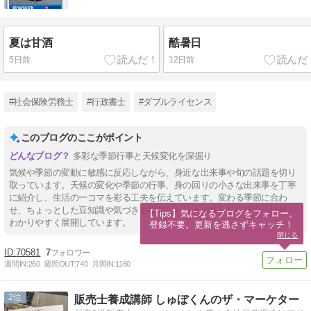
夏は甘酒
酷暑日
5日前
12日前
#社会保険労務士
#行政書士
#ダブルライセンス
このブログのここがポイント
多彩な季節行事と天候変化を深掘り
気候や季節の変動に敏感に反応しながら、身近な出来事や旬の話題を切り
取っています。天候の変化や季節の行事、身の回りの小さな出来事を丁寧
に紹介し、生活の一コマを彩る工夫を伝えています。変わる季節に合わ
せ、ちょっとした豆知識や気づきも掲載し、日々の暮らしに役立つ情報を
【Tips】気になるブログをフォロー。

わかりやすく展開しています。
登録不要。更新を逃さずキャッチ！
閉じる
70581
7
週間IN:
260
週間OUT:
740
月間IN:
1160
2
販売士養成講師 しゅぼくんのザ・マーケター