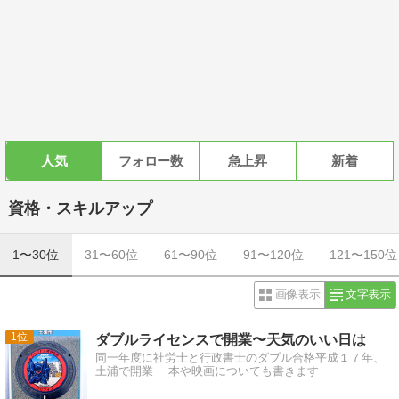
人気
フォロー数
急上昇
新着
資格・スキルアップ
1〜30位
31〜60位
61〜90位
91〜120位
121〜150位
画像表示
文字表示
1
ダブルライセンスで開業〜天気のいい日は
同一年度に社労士と行政書士のダブル合格平成１７年、
土浦で開業 本や映画についても書きます