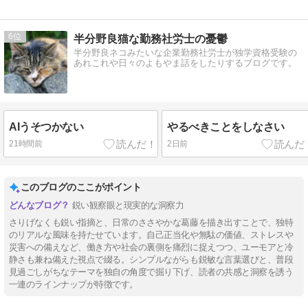
6
半分野良猫な勤務社労士の憂鬱
半分野良ネコみたいな企業勤務社労士が独学資格受験の
あれこれや日々のよもやま話をしたりするブログです。
AIうそつかない
やるべきことをしなさい
21時間前
2日前
このブログのここがポイント
鋭い観察眼と現実的な洞察力
さりげなくも鋭い指摘と、日常のささやかな葛藤を描き出すことで、独特
のリアルな風味を持たせています。自己正当化や無駄の価値、ストレスや
災害への備えなど、働き方や社会の裏側を痛烈に捉えつつ、ユーモアと冷
静さも兼ね備えた視点で綴る。シンプルながらも鋭敏な言葉選びと、普段
見過ごしがちなテーマを独自の角度で掘り下げ、読者の共感と洞察を誘う
一連のラインナップが特徴です。