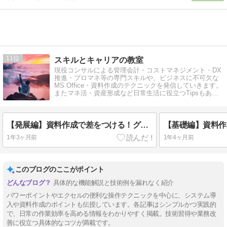
11
スキルとキャリアの教室
現役コンサルによる管理会計・コストマネジメント・DX
推進・プロマネ等の専門スキルや、ビジネスに不可欠な
MS Office・資料作成のテクニックを発信していきます。
またマネ活・資産形成など日常生活に役立つTipsもあわ
せて綴っていきます。
【発展編】資料作成で差をつける！グラフ種類の使い分けと作成方法を紹介
1年3ヶ月前
1年4ヶ月前
このブログのここがポイント
具体的な機能解説と技術例を漏れなく紹介
パワーポイントやエクセルの便利な操作テクニックを中心に、システム導
入や資料作成のポイントも伝授しています。各記事はシンプルかつ実践的
で、日常の作業効率を高める情報をわかりやすく掲載。技術習得や業務改
善に役立つ具体的なコツが満載です。