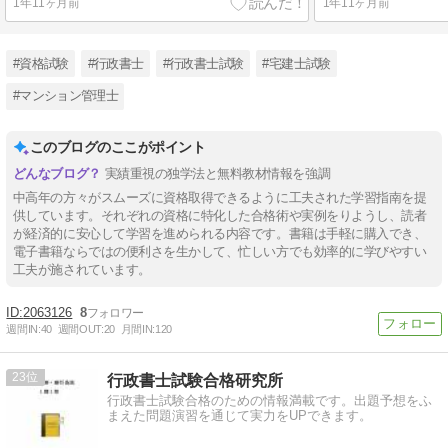
1年11ヶ月前
1年11ヶ月前
#資格試験
#行政書士
#行政書士試験
#宅建士試験
#マンション管理士
このブログのここがポイント
実績重視の独学法と無料教材情報を強調
中高年の方々がスムーズに資格取得できるように工夫された学習指南を提
供しています。それぞれの資格に特化した合格術や実例をりようし、読者
が経済的に安心して学習を進められる内容です。書籍は手軽に購入でき、
電子書籍ならではの便利さを生かして、忙しい方でも効率的に学びやすい
工夫が施されています。
2063126
8
週間IN:
40
週間OUT:
20
月間IN:
120
23
行政書士試験合格研究所
行政書士試験合格のための情報満載です。出題予想をふ
まえた問題演習を通じて実力をUPできます。