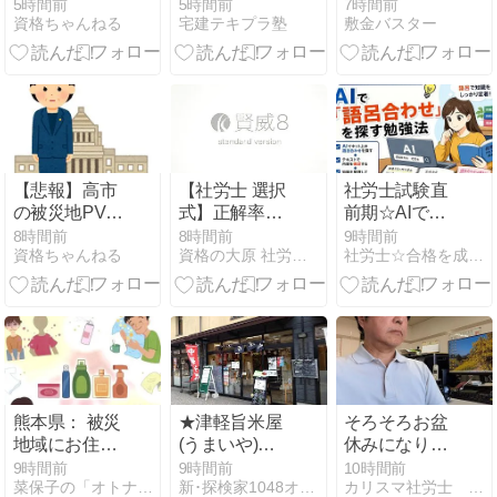
全く撃ち殺す
主任者 必須知
5時間前
5時間前
7時間前
資格ちゃんねる
宅建テキプラ塾
敷金バスター
必要なかった
識体系
www
【悲報】高市
【社労士 選択
社労士試験直
の被災地PV、
式】正解率
前期☆AIで語
ヤラセが判明
80％！自動車
呂合わせを探
8時間前
8時間前
9時間前
資格ちゃんねる
資格の大原 社労士ブログ
社労士☆合格を成し遂げるシャロ勉法
してめっちゃ
の運転の業務
し、テキスト
炎上
【労基】
で知識を固め
wwwwwwwwwwwwwwwwwwwwwwwwwww
る
熊本県： 被災
★津軽旨米屋
そろそろお盆
地域にお住い
(うまいや)★
休みになりま
の、CS（化学
中華そば（青
すね～～
9時間前
9時間前
10時間前
菜保子の「オトナのアロマセラピー〜*」
新･探検家1048オフィシャルブログ
カリスマ社労士 上川謙吾の軌跡
物質過敏症）
森県）
～・・・・