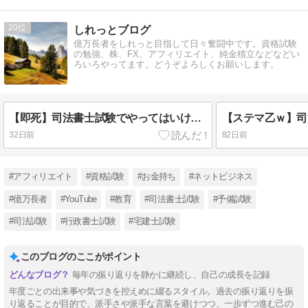
20
しれっとブログ
億万長者をしれっと目指して日々奮闘中です。資格試験
の勉強、株、FX、アフィリエイト、純金積立などなどい
ろいろやってます。どうぞよろしくお願いします。
【即死】司法書士試験でやってはいけない勉強法13選【独学者も予備校生も必見】
32日前
82日前
#アフィリエイト
#資格試験
#お金持ち
#ネットビジネス
#億万長者
#YouTube
#教育
#司法書士試験
#予備試験
#司法試験
#行政書士試験
#宅建士試験
このブログのここがポイント
毎年の振り返りを静かに継続し、自己の成長を記録
年度ごとの出来事や気づきを控えめに綴るスタイル。過去の振り返りを振
り返ることが目的で、派手さや派手な言葉を避けつつ、一歩ずつ進む己の