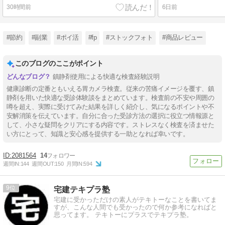
30時間前
6日前
#節約
#副業
#ポイ活
#fp
#ストックフォト
#商品レビュー
このブログのここがポイント
鎮静剤使用による快適な検査経験説明
健康診断の定番ともいえる胃カメラ検査。従来の苦痛イメージを覆す、鎮
静剤を用いた快適な受診体験談をまとめています。検査前の不安や周囲の
噂を超え、実際に受けてみた結果を詳しく紹介し、気になるポイントや不
安解消策を伝えています。自分に合った受診方法の選択に役立つ情報源と
して、小さな疑問をクリアにする内容です。ストレスなく検査を済ませた
い方にとって、知識と安心感を提供する一助となれば幸いです。
2081564
14
週間IN:
144
週間OUT:
150
月間IN:
594
9
宅建テキプラ塾
宅建に受かっただけの素人がテキトーなことを書いてま
すが、こんな人間でも受かったので何か参考になればと
思ってます。 テキトーにプラスでテキプラ塾。