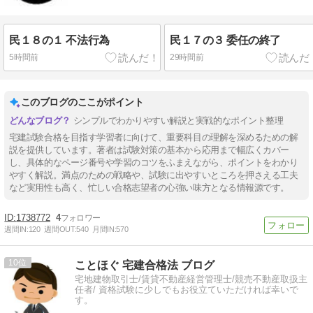
民１８の１ 不法行為
民１７の３ 委任の終了
5時間前
29時間前
このブログのここがポイント
シンプルでわかりやすい解説と実戦的なポイント整理
宅建試験合格を目指す学習者に向けて、重要科目の理解を深めるための解
説を提供しています。著者は試験対策の基本から応用まで幅広くカバー
し、具体的なページ番号や学習のコツをふまえながら、ポイントをわかり
やすく解説。満点のための戦略や、試験に出やすいところを押さえる工夫
など実用性も高く、忙しい合格志望者の心強い味方となる情報源です。
1738772
4
週間IN:
120
週間OUT:
540
月間IN:
570
10
ことほぐ 宅建合格法 ブログ
宅地建物取引士/賃貸不動産経営管理士/競売不動産取扱主
任者/ 資格試験に少しでもお役立ていただければ幸いで
す。