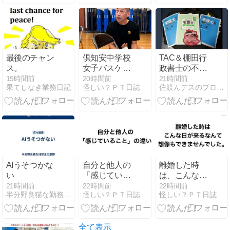
最後のチャン
倶知安中学校
TAC＆棚田行
ス。
女子バスケッ
政書士の不動
トボール部で
産大学の教材
19時間前
20時間前
21時間前
果てしなき業務日記
怪しい？ＰＴ日誌
佐渡んデスのブログなのだ！！
テーピング講
で紙１枚勉強
習会・メディ
法で宅建業法
カルチェック
4日目なの
を担当しまし
だ！！
た
AIうそつかな
自分と他人の
離婚した時
い
「感じている
は、こんな日
こと」の違い
が来るなんて
21時間前
22時間前
22時間前
半分野良猫な勤務社労士の憂鬱
怪しい？ＰＴ日誌
怪しい？ＰＴ日誌
想像もできま
せんでした。
全て表示