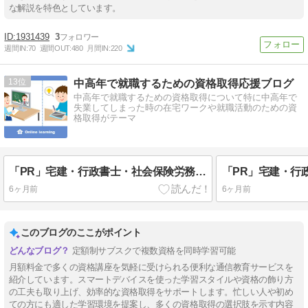
な解説を特色としています。
1931439
3
週間IN:
70
週間OUT:
480
月間IN:
220
13
中高年で就職するための資格取得応援ブログ
中高年で就職するための資格取得について特に中高年で
失業してしまった時の在宅ワークや就職活動のための資
格取得がテーマ
「PR」宅建・行政書士・社会保険労務士・FP2等が月々1628円のサブスクでスマホで学べる
6ヶ月前
6ヶ月前
このブログのここがポイント
定額制サブスクで複数資格を同時学習可能
月額料金で多くの資格講座を気軽に受けられる便利な通信教育サービスを
紹介しています。スマートデバイスを使った学習スタイルや資格の飾り方
の工夫も取り上げ、効率的な資格取得をサポートします。忙しい人や初め
ての方にも適した学習環境を提案し、多くの資格取得の選択肢を示す内容