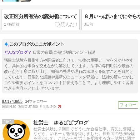
改正区分所有法の議決権について
27時間前
3日前
このブログのここがポイント
日常の背景に潜む法的ポイント解説
宅建士試験を目指す方や関係者に向けて、法律の重要テーマを分かりやす
く、具体的な事例を交えながら解説しています。法律の専門用語や最新の
改正点も丁寧に取り上げ、知識の整理や理解の深堀りを促すことを目的と
しています。日常的な話題や最新のニュースを背景に、法律の肝をつかむ
コツや重要ポイントをコンパクトに伝えることで、より理解しやすく習得
できる内容へと仕上げています。
1743955
14
週間IN:
50
週間OUT:
500
月間IN:
240
18
社労士 ゆるぱぱブログ
社労士試験に７回目でどうにか合格仕事、育児に奮闘し
ながら、ゆるーく勉強を続けました。長期間の勉強経験
を活かして、これから社労士を受験する方へ試験に関す