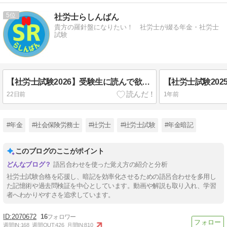
5
社労士らしんばん
貴方の羅針盤になりたい！ 社労士が綴る年金・社労士
試験
【社労士試験2026】受験生に読んで欲しいこと（解答分布編）
22日前
1年前
#年金
#社会保険労務士
#社労士
#社労士試験
#年金暗記
このブログのここがポイント
語呂合わせを使った覚え方の紹介と分析
社労士試験合格を応援し、暗記を効率化させるための語呂合わせを多用し
た記憶術や過去問検証を中心としています。動画や解説も取り入れ、学習
者へわかりやすさを追求しています。
2070672
16
週間IN:
168
週間OUT:
426
月間IN:
810