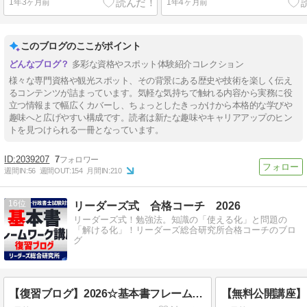
1年3ヶ月前
1年4ヶ月前
このブログのここがポイント
多彩な資格やスポット体験紹介コレクション
様々な専門資格や観光スポット、その背景にある歴史や技術を楽しく伝え
るコンテンツが詰まっています。気軽な気持ちで触れる内容から実務に役
立つ情報まで幅広くカバーし、ちょっとしたきっかけから本格的な学びや
趣味へと広げやすい構成です。読者は新たな趣味やキャリアアップのヒン
トを見つけられる一冊となっています。
2039207
7
週間IN:
56
週間OUT:
154
月間IN:
210
16
リーダーズ式 合格コーチ 2026
リーダーズ式！勉強法。知識の「使える化」と問題の
「解ける化」！リーダーズ総合研究所合格コーチのブロ
グ
【復習ブログ】2026☆基本書フレームワーク講座 行政法37・38・39回（解像度を上げる！）