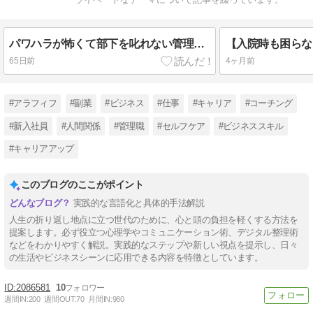
パワハラが怖くて部下を叱れない管理職へ｜関係を壊さないフィードバックの技術
65日前
4ヶ月前
#アラフィフ
#副業
#ビジネス
#仕事
#キャリア
#コーチング
#新入社員
#人間関係
#管理職
#セルフケア
#ビジネススキル
#キャリアアップ
このブログのここがポイント
実践的な言語化と具体的手法解説
人生の折り返し地点に立つ世代のために、心と頭の負担を軽くする方法を
提案します。必ず役立つ心理学やコミュニケーション術、デジタル整理術
などをわかりやすく解説。実践的なステップや新しい視点を提示し、日々
の生活やビジネスシーンに応用できる内容を特徴としています。
2086581
10
週間IN:
200
週間OUT:
70
月間IN:
980