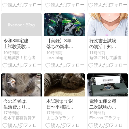
当事者への情
報・連絡
令和8年宅建
【実録】3年
行政書士試験
士試験受験生
落ちの新車を
の朝活｜知識
のあなたへ★
定価購入！油
を先に持つ
10時間前
10時間前
11時間前
宅建試験！初心者のための一発合格サイト
terzoblog
勉強に対して謙虚であり続けるためのおぼえがき
学習を頑張る
脂類未交換の
と、問題の見
あなたへの心
納車整備にモ
え方が変わる
からのエール
ヤモヤしたの
10
で事故防衛し
た話！
今の若者は、
本試験まで94
電験１種２種
生活費より投
日〜平和記念
二次試験の論
資！『NISA貧
日に見ておき
説と計算はど
17時間前
17時間前
19時間前
栃木宇都宮賃貸アパマン情報 地方裁判所徒歩3分司法修習生
よこみぞランド
Ele-con アラフォーパパの電験取得道標
乏』
たい過去問
ちらに比重を
置いた？