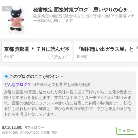
4
秘書検定 面接対策ブログ 思いやりの心をかたちに
秘書検定の面接試験合格を目指す皆様へ元CAの接遇マナ
ー講師がお届けします
京都 無鄰菴 ＊ ７月に読んだ本
4日前
15日前
このブログのここがポイント
日常会話と文化背景を深掘り解説
身近な言葉や慣習に込められた意味を鋭く掘り下げながら、文化や歴史の
織りなす奥行きを伝えます。文章には丁寧さとユーモアが巧みに織り込ま
れ、言葉の微妙なニュアンスや使い方に着目した内容が特徴的です。初心
者にも理解しやすい解説と、豊かな表現力が魅力で、学びと発見の喜びを
もたらす構成となっています。
1612395
4
週間IN:
190
週間OUT:
200
月間IN:
780