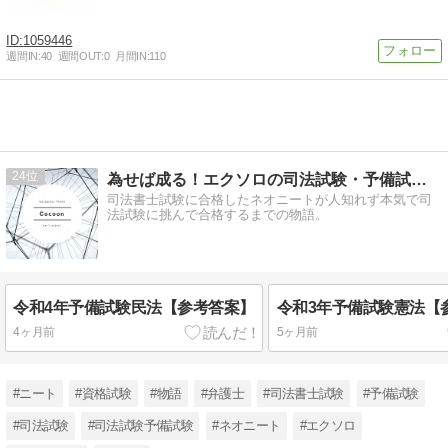
1059446
週間IN:
40
週間OUT:
0
月間IN:
110
24
為せば成る！エクソロの司法試験・予備試験合格大作戦。
司法書士試験に合格したネオニートが人知れず本気で司
法試験に挑んで合格するまでの物語。
令和4年予備試験民法【参考答案】
令和3年予備試験憲法【
4ヶ月前
5ヶ月前
#ニート
#資格試験
#物語
#弁護士
#司法書士試験
#予備試験
#司法試験
#司法試験予備試験
#ネオニート
#エクソロ