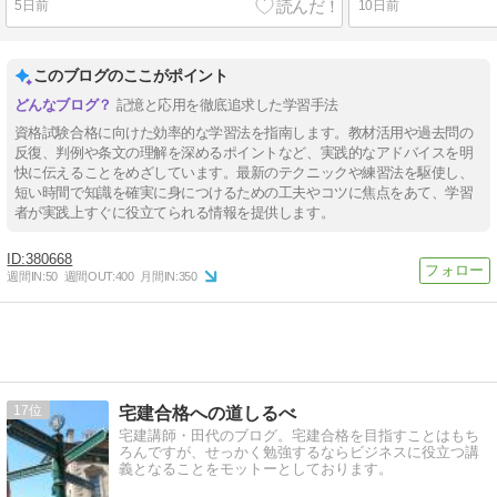
5日前
10日前
このブログのここがポイント
記憶と応用を徹底追求した学習手法
資格試験合格に向けた効率的な学習法を指南します。教材活用や過去問の
反復、判例や条文の理解を深めるポイントなど、実践的なアドバイスを明
快に伝えることをめざしています。最新のテクニックや練習法を駆使し、
短い時間で知識を確実に身につけるための工夫やコツに焦点をあて、学習
者が実践上すぐに役立てられる情報を提供します。
380668
週間IN:
50
週間OUT:
400
月間IN:
350
17
宅建合格への道しるべ
宅建講師・田代のブログ。宅建合格を目指すことはもち
ろんですが、せっかく勉強するならビジネスに役立つ講
義となることをモットーとしております。