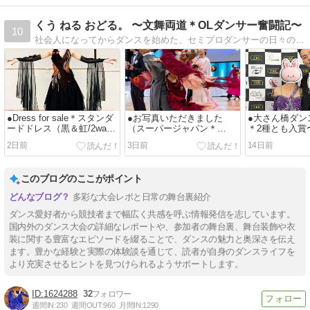
くう ねる おどる。 〜文舞両道＊OLダンサー奮闘記〜
10
社会人になってからダンスを始めた、セミプロダンサーの日々のできごと。本業は広告会社のマーケ担当。こちらも奮闘中。元バレリーナ、元新体操選手です。
●Dress for sale＊スタンダ
●お写真いただきました
●大さん橋ダン
ードドレス（黒＆虹/2way
（スーパージャパン＊
＊2種とも入賞
ドレス）
2026.02.28-03.01 #2）
2日前
3日前
14日前
このブログのここがポイント
多彩な大会レポと日常の舞台裏紹介
ダンス愛好者から競技者まで幅広く共感を呼ぶ情報発信を志しています。
国内外のダンス大会の詳細なレポートや、参加者の舞台裏、舞台装飾や衣
装に関する豊富なエピソードを綴ることで、ダンスの魅力と奥深さを伝え
ます。豊かな経験と実際の体験談を通じて、読者が自身のダンスライフを
より充実させるヒントを見つけられるようサポートします。
1624288
32
週間IN:
230
週間OUT:
960
月間IN:
1290