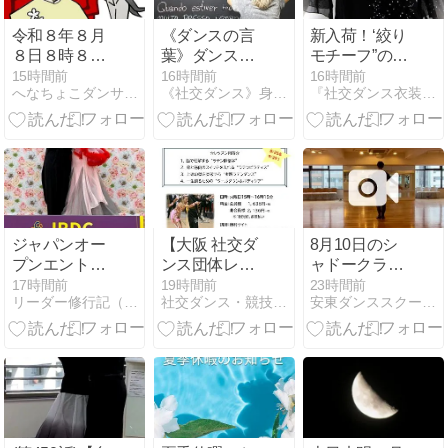
令和８年８月
《ダンスの言
新入荷！‘絞り
８日８時８分
葉》ダンスを
モチーフ”のト
８秒
言語化する難
ップス3
15時間前
16時間前
16時間前
へなちょこダンサー アッチ向いてホイッ！
《社交ダンス》身長差に負けない！凸凹カップルの奮闘記
『社交ダンス衣装 アルル』ブログ
しさ 【レッス
ンをする 受け
るときに難し
いのは言語化
するときのズ
レかもしれな
い】
ジャパンオー
【大阪 社交ダ
8月10日のシ
プンエントリ
ンス団体レッ
ャドークラス
ーリスト
スン】『「こ
レッスン チャ
17時間前
19時間前
23時間前
リーダー修行記（社交ダンス）
社交ダンス・競技ダンス上達請負人！解剖学を基にしたレッスン♪
安東ダンススクールのBLOG
れ以上は変わ
チャチャ
らない」を突
破する！から
だの仕組みで
紐解くラテン
上達塾』８月
２５日（火）
に開講！！！