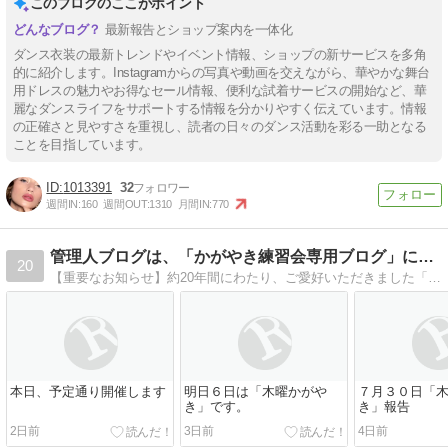
このブログのここがポイント
最新報告とショップ案内を一体化
ダンス衣装の最新トレンドやイベント情報、ショップの新サービスを多角
的に紹介します。Instagramからの写真や動画を交えながら、華やかな舞台
用ドレスの魅力やお得なセール情報、便利な試着サービスの開始など、華
麗なダンスライフをサポートする情報を分かりやすく伝えています。情報
の正確さと見やすさを重視し、読者の日々のダンス活動を彩る一助となる
ことを目指しています。
1013391
32
週間IN:
160
週間OUT:
1310
月間IN:
770
管理人ブログは、「かがやき練習会専用ブログ」になりました
20
【重要なお知らせ】約20年間にわたり、ご愛好いただきました「みらくるダンス・社交ダンス」ブログは、2023年2月21日を持ちまして廃止（活動終了）しました。■現在、このブログは「かがやきダンス練習会」の専用ブログとして活用しています。
本日、予定通り開催します
明日６日は「木曜かがや
７月３０日「
き」です。
き」報告
2日前
3日前
4日前