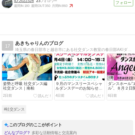
2022328
23
週間IN:
180
週間OUT:
350
月間IN:
860
あきちゃりんのブログ
17
埼玉県の春日部市と越谷市にある社交ダンス教室の春日部AKIダンスアカデミーのブログです。パーティーのお知らせや試合結果などはこちらをチェック!!
姿勢と呼吸 社交ダンス編
９月のマンスリースペシャ
ダンスホール”
社交ダンス｜南柏
ルダンスデーのお知らせ！
ル”、８月２日
社交ダンス｜公民館｜松伏
た！ 社交ダン
2日前
4日前
6日前
吉川市
#社交ダンス
このブログのここがポイント
多彩な活動情報と交流案内