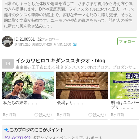
日常のちょっとした体験や趣味を通じて、さまざまな視点から考え方や気
づきを提供します。DIYや家庭菜園、ライフスタイルにおける工夫、そして
趣味のダンスや季節の話題まで、多彩なテーマを巧みに織り交ぜ、そっと
胸に響く文章が特徴です。ユーモアや視点の鋭さをもって、読む人の感性
に新たな風を吹き込みます。
2108561
32
週間IN:
210
週間OUT:
420
月間IN:
1680
イシカワヒロユキダンススタジオ・blog
14
東京都八王子市にある社交ダンススタジオのブログ。プロダンサーによる社交ダンスのあれこれ・無料動画レッスンあり・ダンス上達のポイント・プロダンサーの日々等…
私たちの結果。。。
会場より。。。
明日はユニバ
プリ！。。。
5ヶ月前
5ヶ月前
5ヶ月前
このブログのここがポイント
多彩なダンスイベントとリアルレポート