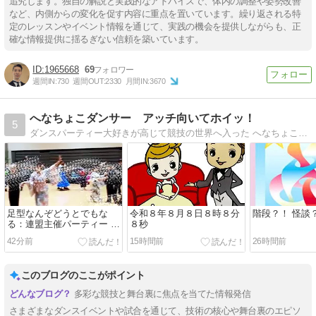
追究します。独自の解説と実践的なアドバイスで、体内の調整や姿勢改善
など、内側からの変化を促す内容に重点を置いています。繰り返される特
定のレッスンやイベント情報を通じて、実践の機会を提供しながらも、正
確な情報提供に揺るぎない信頼を築いています。
1965668
69
週間IN:
730
週間OUT:
2330
月間IN:
3670
へなちょこダンサー アッチ向いてホイッ！
5
ダンスパーティー大好きが高じて競技の世界へ入った へなちょこダンサーのブログ
足型なんぞどうとでもな
令和８年８月８日８時８分
階段？！ 怪談
る：連盟主催パーティー @
８秒
ノビノスホール 2026/8/8
42分前
15時間前
26時間前
このブログのここがポイント
多彩な競技と舞台裏に焦点を当てた情報発信
さまざまなダンスイベントや試合を通じて、技術の核心や舞台裏のエピソ