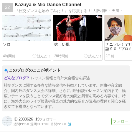
Kazuya & Mio Dance Channel
22
『社交ダンスを始めてみた！』を応援する！!大阪梅田・天満・扇町のボールルームダンススタジオHOMEの森川和也のブログ。京都大学競技ダンス部出身。人気テーマ記事『Kazuyaの社交ダンス音楽紹介します』『扇町に行ってらっしゃい〜』
ソロ
嬉しい風
ナニソレ！？
語９０『プロ
ション』
4時間前
28時間前
2日前
このブログのここがポイント
レッスン情報と海外大会報告を詳述
社交ダンスに関する多彩な情報発信を特徴としています。新曲や音楽紹
介、国内外のダンス大会の詳細、さらに用語解説やレッスン案内まで、幅
広いテーマを扱うことでダンス愛好者の知識と興奮を高める内容です。特
に、海外大会のライブ報告や音楽の魅力的な紹介が読者の理解と関心を掻
き立てる構成となっています。
2033626
19
週間IN:
150
週間OUT:
910
月間IN:
960