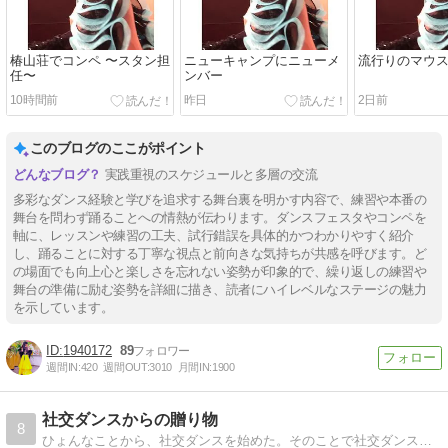
椿山荘でコンペ 〜スタン担
ニューキャンプにニューメ
流行りのマウ
任〜
ンバー
10時間前
昨日
2日前
このブログのここがポイント
実践重視のスケジュールと多層の交流
多彩なダンス経験と学びを追求する舞台裏を明かす内容で、練習や本番の
舞台を問わず踊ることへの情熱が伝わります。ダンスフェスタやコンペを
軸に、レッスンや練習の工夫、試行錯誤を具体的かつわかりやすく紹介
し、踊ることに対する丁寧な視点と前向きな気持ちが共感を呼びます。ど
の場面でも向上心と楽しさを忘れない姿勢が印象的で、繰り返しの練習や
舞台の準備に励む姿勢を詳細に描き、読者にハイレベルなステージの魅力
を示しています。
1940172
89
週間IN:
420
週間OUT:
3010
月間IN:
1900
社交ダンスからの贈り物
8
ひょんなことから、社交ダンスを始めた。そのことで社交ダンスに惹かれ、魅入られ、人生が変わった。プロの教師資格も取得した。私が惹かれ、魅入られている社交ダンスは、たぶん一般的な社交ダンスではない。それをつらつら記していこうか。