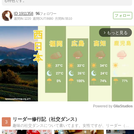
も特色です。
1911358
96
週間IN:
1220
週間OUT:
8680
月間IN:
5510
もっと見る
arrow_forward_ios
Powered by 
GliaStudios
Mute
リーダー修行記（社交ダンス）
3
趣味の社交ダンスについて書いてます。女性ですが、リーダー（男性側）にチャレンジしています。ペアダンス全般大好きなノンバイナリー。40代DinKsです。