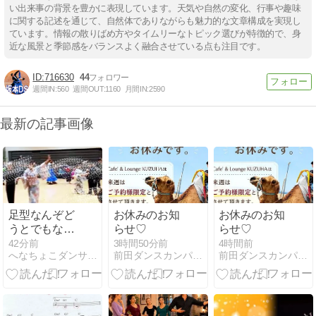
い出来事の背景を豊かに表現しています。天気や自然の変化、行事や趣味
に関する記述を通じて、自然体でありながらも魅力的な文章構成を実現し
ています。情報の散りばめ方やタイムリーなトピック選びが特徴的で、身
近な風景と季節感をバランスよく融合させている点も注目です。
716630
44
週間IN:
560
週間OUT:
1160
月間IN:
2590
最新の記事画像
足型なんぞど
お休みのお知
お休みのお知
うとでもな
らせ♡
らせ♡
る：連盟主催
42分前
3時間50分前
4時間前
へなちょこダンサー アッチ向いてホイッ！
前田ダンスカンパニーのブログ
前田ダンスカンパニーのブログ
パーティー @
ノビノスホー
ル 2026/8/8