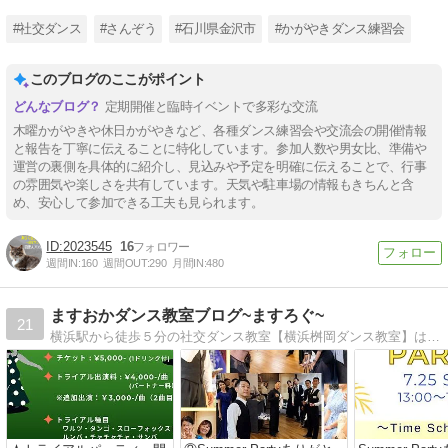
#社交ダンス
#さんぞう
#石川県金沢市
#かがやきダンス練習会
このブログのここがポイント
定期開催と臨時イベントで多彩な交流
木曜かがやきや休日かがやきなど、各種ダンス練習会や交流会の開催情報
と報告を丁寧に伝えることに特化しています。参加人数や男女比、準備や
運営の裏側を具体的に紹介し、見込みや予定を明確に伝えることで、行事
の雰囲気や楽しさを共有しています。天気や駐車場の情報もきちんと含
め、安心して参加できる工夫も見られます。
2023545
16
週間IN:
160
週間OUT:
290
月間IN:
480
ますおかダンス教室ブログ~ますろぐ~
21
横浜駅から徒歩５分の社交ダンス教室【横浜桝岡ダンス教室】は初心者の方大歓迎です！