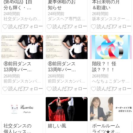
(第450話)【自
夏季休暇のお
本日未明の月
分も輝く・相
知らせ
＆勘違い
手も輝く】
24時間前
24時間前
26時間前
社交ダンスからの贈り物
ダンスヘア専門店【多美咲】
坂本ダンススクール/近況報告
⑧前田ダンス
⑧前田ダンス
階段？！ 怪
13周年パーテ
13周年パーテ
談？？！！
ィーレポ♡前
ィーレポ♡前
26時間前
26時間前
26時間前
前田ダンスカンパニーのブログ
前田ダンスカンパニーのブログ
へなちょこダンサー アッチ向いてホイッ！
田組
田組
社交ダンスの
嬉しい風
ボールルーム
個人レッスン
ライツ★オー