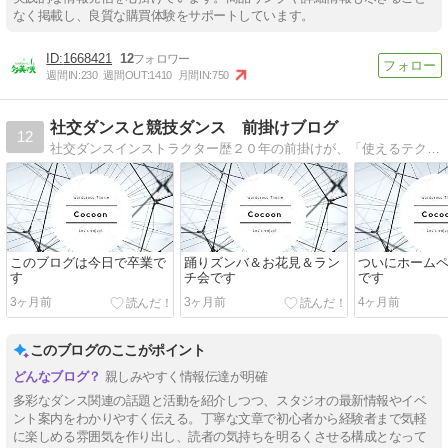
なく掲載し、良質な購買体験をサポートしています。
1668421
12
週間IN:
230
週間OUT:
1410
月間IN:
750
社交ダンスと競技ダンス 前掛けブログ
12
社交ダンスインストラクター歴２０年の前掛けが、「使えるテクニック」や「関係者しか言えない裏話」「競技会で勝つ方法」などをぶっちゃけて書いています。
このブログは今日で卒業で
踊りズンバ＆お花見＆ラン
ついにホーム
す
チ会です
です
3ヶ月前
3ヶ月前
4ヶ月前
このブログのここがポイント
親しみやすく情報伝達が明確
多彩なダンス関連の話題と活動を紹介しつつ、スタジオの最新情報やイベ
ント案内をわかりやすく伝える。丁寧な文章で初心者から経験者まで気軽
に楽しめる雰囲気を作り出し、読者の気持ちを明るくさせる構成となって