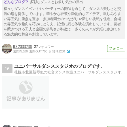
多彩なダンスとお祭り気分の演出
様々なダンスイベントやパーティーの開催を通じて、ダンスの楽しさと交
流の場を提供しています。華やかな衣装や独創的なアイデア、親しみやす
い雰囲気に重点を置き、参加者同士のつながりや新しい挑戦を促進。会場
の雰囲気や趣向を巧みにとらえ、記憶に残る体験を演出しています。読者
を惹きつける工夫と企画の多彩さが特徴で、多くの人々が気軽に参加でき
る魅力的な舞台を創出しています。
2033236
27
週間IN:
180
週間OUT:
700
月間IN:
1250
ユニバーサルダンススタジオのブログです。
16
札幌市北区新琴似の社交ダンス教室ユニバーサルダンススタジオのブログです。