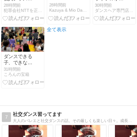
に行ってきま
ダーメイド相
28時間前
28時間前
30時間前
Kazuya & Mio Dance Channel
犯罪会社NTTを正常に戻すために命をかけて戦う
ダンスヘア専門店【多美咲】
した
談会 予約受付
中｜個別相
談・無料
全て表示
ダンスできる
子、できない
子
31時間前
ころんの宝箱
社交ダンス習ってます
7
大人のバレエと社交ダンスの話。その厳しくも楽しい日々。成長する…？！私