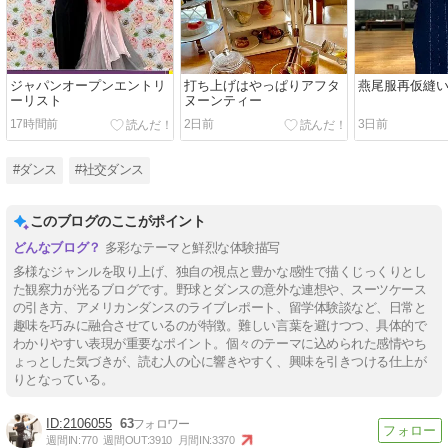
ジャパンオープンエントリ
打ち上げはやっぱりアフタ
燕尾服再仮縫
ーリスト
ヌーンティー
17時間前
2日前
3日前
#ダンス
#社交ダンス
このブログのここがポイント
多彩なテーマと鮮烈な体験描写
多様なジャンルを取り上げ、独自の視点と豊かな感性で描くじっくりとし
た観察力が光るブログです。野球とダンスの意外な連想や、スーツケース
の引き方、アメリカンダンスのライブレポート、留学体験談など、日常と
趣味を巧みに融合させているのが特徴。難しい言葉を避けつつ、具体的で
わかりやすい表現が重要なポイント。個々のテーマに込められた感情やち
ょっとした気づきが、読む人の心に響きやすく、興味を引きつける仕上が
りとなっている。
2106055
63
週間IN:
770
週間OUT:
3910
月間IN:
3370