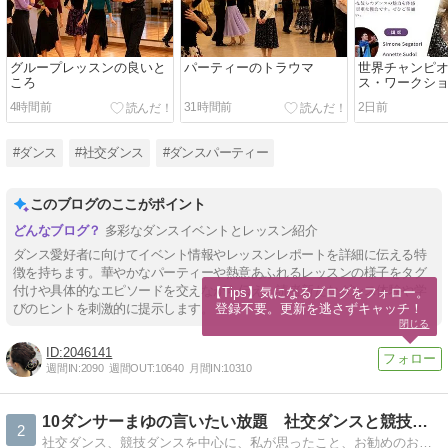
グループレッスンの良いと
パーティーのトラウマ
世界チャンピ
ころ
ス・ワークシ
4時間前
31時間前
2日前
#ダンス
#社交ダンス
#ダンスパーティー
このブログのここがポイント
多彩なダンスイベントとレッスン紹介
ダンス愛好者に向けてイベント情報やレッスンレポートを詳細に伝える特
徴を持ちます。華やかなパーティーや熱意あふれるレッスンの様子をタグ
付けや具体的なエピソードを交えながら伝え、読者新たなダンス体験や学
【Tips】気になるブログをフォロー。

登録不要。更新を逃さずキャッチ！
びのヒントを刺激的に提示します。
閉じる
2046141
週間IN:
2090
週間OUT:
10640
月間IN:
10310
10ダンサーまゆの言いたい放題 社交ダンスと競技ダンス
2
社交ダンス、競技ダンスを中心に、私が思ったこと、お勧めのお遊びスポット、レッスン、ドレス、パーティー、グルメ情報等、好き勝手に書いて紹介していきます。