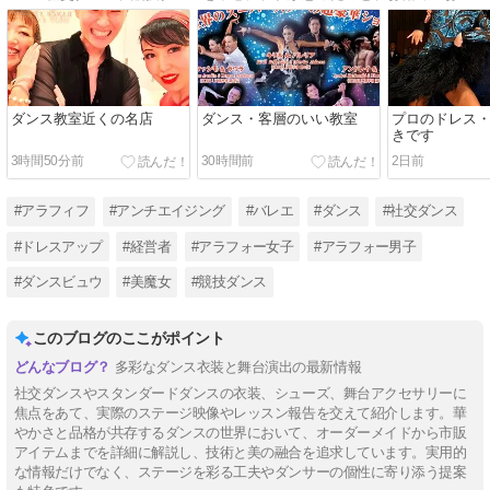
ダンス教室近くの名店
ダンス・客層のいい教室
プロのドレス
きです
3時間50分前
30時間前
2日前
#アラフィフ
#アンチエイジング
#バレエ
#ダンス
#社交ダンス
#ドレスアップ
#経営者
#アラフォー女子
#アラフォー男子
#ダンスビュウ
#美魔女
#競技ダンス
このブログのここがポイント
多彩なダンス衣装と舞台演出の最新情報
社交ダンスやスタンダードダンスの衣装、シューズ、舞台アクセサリーに
焦点をあて、実際のステージ映像やレッスン報告を交えて紹介します。華
やかさと品格が共存するダンスの世界において、オーダーメイドから市販
アイテムまでを詳細に解説し、技術と美の融合を追求しています。実用的
な情報だけでなく、ステージを彩る工夫やダンサーの個性に寄り添う提案