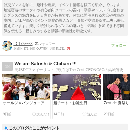
社交ダンスを軸に、趣味や健康、イベント情報を幅広く紹介しています。
地域密着のサークルや初心者向けコースの案内、季節やトレンドに合わせ
たダンスの魅力を伝える内容が特色です。頻繁に開催される大会や教室の
案内、LINE登録やポイント制度の導入など、参加や交流を促す工夫も兼ね
備えています。楽しく続けられるダンスの魅力と、気軽に参加できる雰囲
気を伝える、親しみやすさと情報の網羅性が特徴です。
1725663
21
週間IN:
171
週間OUT:
504
月間IN:
711
We are Satoshi & Chiharu !!!
18
元JBDFファイナリストで現在はThe Zest CEO&CAOの結城智史＆増田千晴組のブログです♪ The Zestのお知らせ、日々の呟きなどを載せます。 気まぐれな更新ですが、よろしくお願いします！！！
オールジャパンジュニア
超チート・お誕生日
Zest de 夏祭
9日前
14日前
20日前
このブログのここがポイント