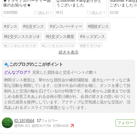
★トライアルパーティー開
②Summer Partyありがと
Summer Par
催のお知らせ★
うございました
ございました
15時間前
昨日
2日前
#ダンス
#社交ダンス
#ダンスパーティー
#競技ダンス
#社交ダンススタジオ
#社交ダンス教室
#キッズダンス
#レンタルスタジオ
#レンタルスペース
#貸スタジオ
続きを表示
#初心者大歓迎
#体験レッスン無料
このブログのここがポイント
充実した競技会と交流イベントの数々
桝岡ダンス教室は、華やかな競技会や練習場開放、盛大なパーティなど多
彩な活動を展開しています。公演や大会の成功を糧に、ダンスを通じて技
術向上と交流の輪を広げているのが特徴です。初心者から上級者までが楽
しめる創意工夫あふれる企画が受け継がれ、会員の皆さまの思い出づくり
と自己成長を後押ししています。アクティブな空気感と温かな交流が、活
気あふれるダンスライフの基盤となっています。
1974564
17
週間IN:
153
週間OUT:
765
月間IN:
648