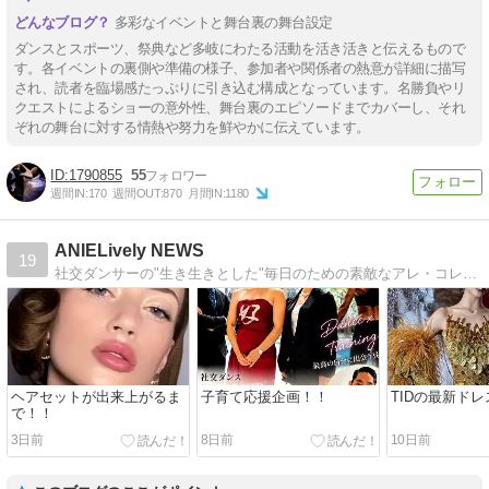
多彩なイベントと舞台裏の舞台設定
ダンスとスポーツ、祭典など多岐にわたる活動を活き活きと伝えるもので
す。各イベントの裏側や準備の様子、参加者や関係者の熱意が詳細に描写
され、読者を臨場感たっぷりに引き込む構成となっています。名勝負やリ
クエストによるショーの意外性、舞台裏のエピソードまでカバーし、それ
ぞれの舞台に対する情熱や努力を鮮やかに伝えています。
1790855
55
週間IN:
170
週間OUT:
870
月間IN:
1180
ANIELively NEWS
19
社交ダンサーの"生き生きとした"毎日のための素敵なアレ・コレ！国内外ダンス情報や最新ドレス、ダンサー向けトレーニングなど役立つ情報盛りだくさん！！【平日毎日更新】
ヘアセットが出来上がるま
子育て応援企画！！
TIDの最新ドレ
で！！
3日前
8日前
10日前