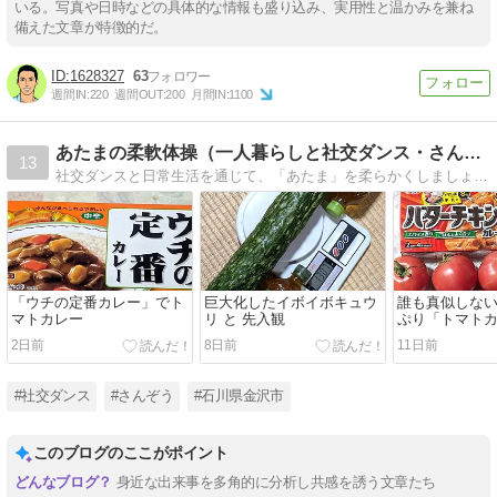
いる。写真や日時などの具体的な情報も盛り込み、実用性と温かみを兼ね
備えた文章が特徴的だ。
1628327
63
週間IN:
220
週間OUT:
200
月間IN:
1100
あたまの柔軟体操（一人暮らしと社交ダンス・さんぞうブログ）
13
社交ダンスと日常生活を通じて、「あたま」を柔らかくしましょう！．．．というブログです。
「ウチの定番カレー」でト
巨大化したイボイボキュウ
誰も真似しな
マトカレー
リ と 先入観
ぷり「トマト
2日前
8日前
11日前
#社交ダンス
#さんぞう
#石川県金沢市
このブログのここがポイント
身近な出来事を多角的に分析し共感を誘う文章たち