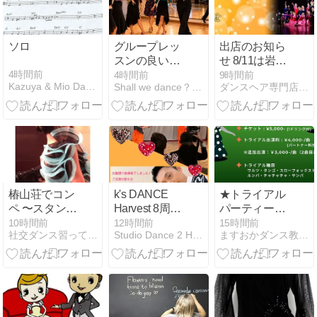
ソロ
グループレッ
出店のお知ら
スンの良いと
せ 8/11は岩倉
ころ
ダンススクー
4時間前
4時間前
9時間前
Kazuya & Mio Dance Channel
Shall we dance？社交ダンスよもやま話
ダンスヘア専門店【多美咲】
ル様15周年記
念舞踏晩餐会
in飛天
椿山荘でコン
k's DANCE
★トライアル
ペ 〜スタン担
Harvest 8周年
パーティー開
任〜
記念パーティ
催のお知らせ
10時間前
12時間前
15時間前
社交ダンス習ってます
Studio Dance 2 Heart
ますおかダンス教室ブログ~ますろぐ~
ー
★