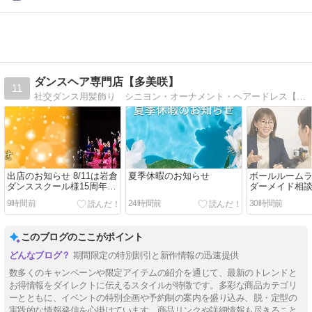
ダンスヘア専門店【多美咲】
11
社交ダンス用髪飾り シニヨン・オーナメント・ヘアードレス【多美咲】たみしょう
出店のお知らせ 8/11は岩倉
夏季休暇のお知らせ
ボールルーム
ダンススクール様15周年記
ダーメイド相談
念舞踏晩餐会in飛天
中｜個別相談
9時間前
24時間前
30時間前
このブログのここがポイント
期間限定の特別割引と新作情報の迅速提供
数多くのキャンペーンや限定アイテムの紹介を通じて、最新のトレンドと
お得情報をダイレクトに伝えるスタイルが特徴です。多彩な商品カテゴリ
ーとともに、イベントの特別企画や予約制の案内を盛り込み、脱・定型の
実践的な情報発信を心掛けています。商品リンクや詳細情報も尽きること