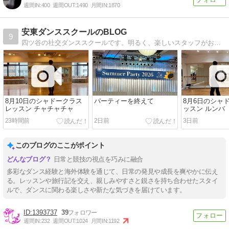
週間IN:
400
週間OUT:
1490
月間IN:
1870
安東ダンススクールのBLOG
9
四ツ谷の社交ダンススクールです。明るく、楽しいスタッフがお待ちしています。
8月10日のシャドークラス
パーティーを終えて
8月6日のシャ
レッスン チャチャチャ
ッスン ルンバ
23時間前
2日前
3日前
このブログのここがポイント
日常と競技の視点を巧みに融合
多彩なダンス経験と海外体験を通じて、日常の発見や成長を爽やかに伝え
る。レッスンや旅行記を交え、親しみやすさと鋭さを持ち合わせたスタイ
ルで、ダンスに関わる楽しさや新たな気づきを届けています。
1393737
39
週間IN:
232
週間OUT:
1024
月間IN:
1192