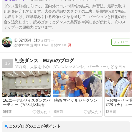
ダンス愛好者に向けて、国内外のコンペ情報や結果、練習法、最新の取り
組みを紹介しています。大会の詳細やスタジオの工夫、撮影技術まで幅広
く取り上げ、躍動感あふれる映像や文章を通じて、パッションと技術の融
合を追究します。読めばきっとダンスの奥深さや楽しさが伝わり、次のス
テップへの原動力になります。
324864
31
週間IN:
190
週間OUT:
670
月間IN:
890
社交ダンス Mayuのブログ
15
関西発、大阪を中心にダンスレッスンや、パーティーなどを日々ご紹介しています。
16.エーデルワイスダンスパ
映画 マイケルジャクソン
〜お知らせ〜
ーティー（7/28北区民セン
7/28（火）エ
ター）
ダンスパーテ
5日前
9日前
12日前
このブログのここがポイント