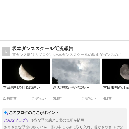
坂本ダンススクール/近況報告
6
某ダンス教師のブログ。(坂本ダンススクールの坂本がダンスのことに限らず、思いついたことを勝手気ままに書いています。)
本日未明の月＆勘違い
新大塚駅から池袋駅へ
本日未明の月
26時間前
3日前
4日前
このブログのここがポイント
多彩な季節感と日常の気配を描写
さまざまな季節の移ろいを日常の中に巧みに取り入れ、暖かさやさりげな