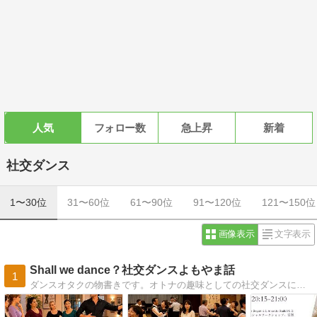
人気
フォロー数
急上昇
新着
社交ダンス
1〜30位
31〜60位
61〜90位
91〜120位
121〜150位
画像表示
文字表示
Shall we dance？社交ダンスよもやま話
1
ダンスオタクの物書きです。オトナの趣味としての社交ダンスについてのあれこれを綴ります