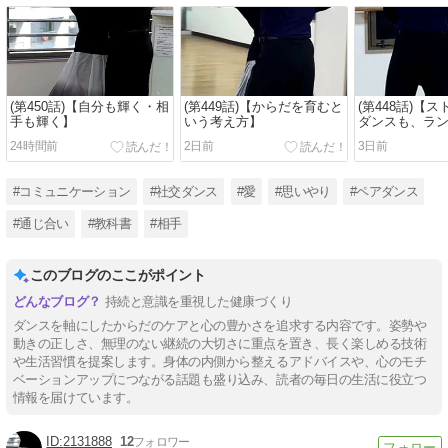
(第450話)【自分も輝く・相
(第449話)【からだを育むと
(第448話)【
手も輝く】
いう考え方】
ダンスも、ラ
すべては姿勢
24時間前
2日前
3日前
#コミュニケーション
#社交ダンス
#愛
#思いやり
#ペアダンス
#通じ合い
#教科書
#相手
このブログのここがポイント
持続と意識を重視した健康づくり
ダンスを軸にしたからだのケアと心の豊かさを追求する内容です。姿勢や
動きの正しさ、無理のない継続の大切さに重点を置き、長く楽しめる技術
や生活習慣を提案します。身体の内側から整えるアドバイスや、心のモチ
ベーションアップにつながる話題も盛り込み、読者の毎日の生活に役立つ
情報を届けています。
2131888
12