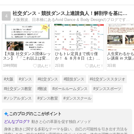
社交ダンス・競技ダンス上達請負人！解剖学を基にしたレッスン♪
4
大阪難波、日本橋にあるAvid Dance & Body Designのブログです。スタジオのこと、レッスンのこと、ダンス上達に役立つヒントなどを書いています♪
【大阪 社交ダンス団体レッ
ひもトレ定員まで残り僅
人生変わるか
スン】『「これ以上は変わ
か！ ＆ ８月８日（土）か
レ講座 in 大
らない」を突破する！から
ら１２日（水）までお盆休
「正解」を手
19時間前
2日前
3日前
だの仕組みで紐解くラテン
みとなりますm(_ _)m
あなた本来の
上達塾』８月２５日（火）
スが動き出す 
に開講！！！
本日夜１０時
#大阪
#ダンス
#社交ダンス
#競技ダンス
#社交ダンススタジオ
外の方のお申
付けます！
#社交ダンス教室
#難波
#ボールルームダンス
#ダンススポーツ
#ソシアルダンス
#ダンス教室
#ダンススクール
このブログのここがポイント
動きと心の革新を促す独自メソッド
身体と動きに関する多彩なテーマを扱い、自己の可能性を引き出す方法を