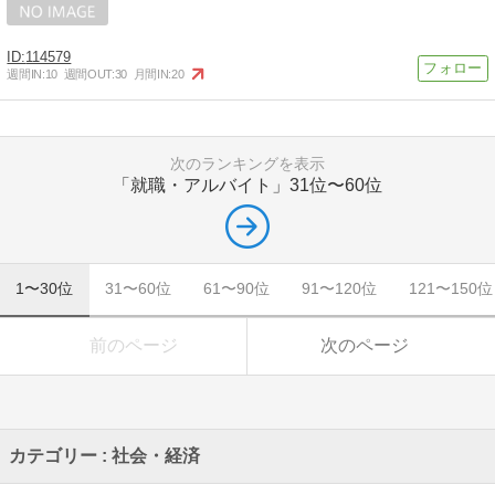
114579
週間IN:
10
週間OUT:
30
月間IN:
20
次のランキングを表示
「就職・アルバイト」
31位〜60位
1〜30位
31〜60位
61〜90位
91〜120位
121〜150位
前のページ
次のページ
カテゴリー : 社会・経済