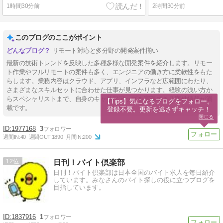
1時間30分前
2時間30分前
このブログのここがポイント
リモート対応と多分野の開発案件揃い
最新の技術トレンドを反映した多種多様な開発案件を紹介します。リモー
ト作業やフルリモートの案件も多く、エンジニアの働き方に柔軟性をもた
らします。業務内容はクラウド、アプリ、インフラなど広範囲にわたり、
さまざまなスキルセットに合わせた仕事が見つかります。経験の浅い方か
らスペシャリストまで、自身のキャリアアップを実現できる案件情報が満
【Tips】気になるブログをフォロー。

載です。
登録不要。更新を逃さずキャッチ！
閉じる
1977168
3
週間IN:
40
週間OUT:
1890
月間IN:
200
12
日刊！バイト倶楽部
日刊！バイト倶楽部は日本全国のバイト求人を毎日紹介
しています。みなさんのバイト探しの役に立つブログを
目指しています。
1837916
1