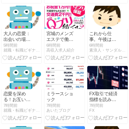
利本荘など街
した勉強法 —
選びと未経
塾なし・対策
験・年齢・体
本と過去問だ
型・求人条件
けで海外大学
を徹底解説
へ
大人の恋愛：
宮城のメンズ
これから仕
出会いの場と
エステで働き
事。午後はど
活用法ガイド
たい女性へ｜
うなるか。
5時間前
6時間前
6時間前
就職・転職ビギナーズマガジン
高収入求人紹介
素浪人・サンダルニャーゴの日々。
仙台・石巻・
大崎など街選
びから未経
験・年齢・体
型・求人条件
まで徹底ガイ
ド
恋愛を深め
ミラースショ
FX取引で経済
る！お互いを
ック
指標を読み取
驚かせるサプ
る方法と市場
7時間前
7時間前
7時間前
就職・転職ビギナーズマガジン
あいたブログ
FX
ライズアイデ
への影響
ア集