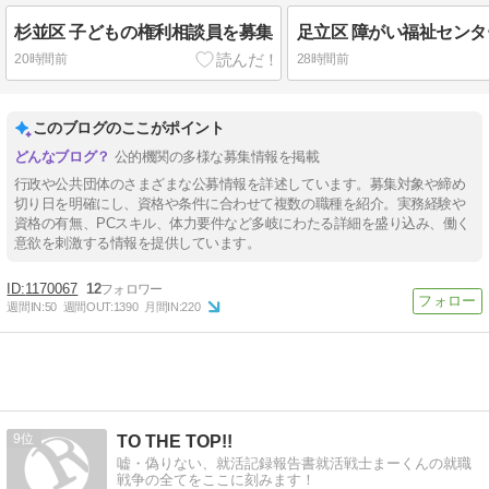
杉並区 子どもの権利相談員を募集
20時間前
28時間前
このブログのここがポイント
公的機関の多様な募集情報を掲載
行政や公共団体のさまざまな公募情報を詳述しています。募集対象や締め
切り日を明確にし、資格や条件に合わせて複数の職種を紹介。実務経験や
資格の有無、PCスキル、体力要件など多岐にわたる詳細を盛り込み、働く
意欲を刺激する情報を提供しています。
1170067
12
週間IN:
50
週間OUT:
1390
月間IN:
220
9
TO THE TOP!!
嘘・偽りない、就活記録報告書就活戦士まーくんの就職
戦争の全てをここに刻みます！