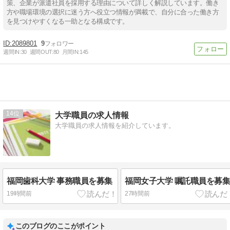
策、企業が派遣社員を採用する理由について詳しく解説しています。働き
方や職場環境の選択に迷う方へ役立つ情報が満載で、自分に合った働き方
を見つけやすくなる一助となる構成です。
2089801
9
週間IN:
30
週間OUT:
80
月間IN:
145
14
大学職員の求人情報
大学職員の求人情報を紹介しています。
福岡歯科大学 事務職員を募集
福岡女子大学 嘱託職員を募
19時間前
27時間前
このブログのここがポイント