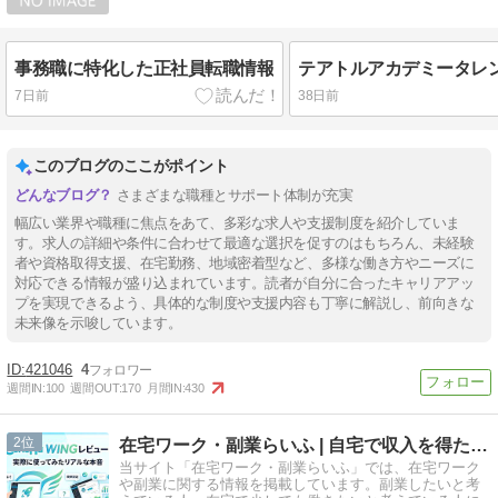
事務職に特化した正社員転職情報
7日前
38日前
このブログのここがポイント
さまざまな職種とサポート体制が充実
幅広い業界や職種に焦点をあて、多彩な求人や支援制度を紹介していま
す。求人の詳細や条件に合わせて最適な選択を促すのはもちろん、未経験
者や資格取得支援、在宅勤務、地域密着型など、多様な働き方やニーズに
対応できる情報が盛り込まれています。読者が自分に合ったキャリアアッ
プを実現できるよう、具体的な制度や支援内容も丁寧に解説し、前向きな
未来像を示唆しています。
421046
4
週間IN:
100
週間OUT:
170
月間IN:
430
2
在宅ワーク・副業らいふ | 自宅で収入を得たい人のために
当サイト「在宅ワーク・副業らいふ」では、在宅ワーク
や副業に関する情報を掲載しています。副業したいと考