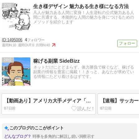
27
生き様デザイン 魅力ある生き様になる方法
凡人が魅力ある人間に変身！人生逆転の公式魅力ある人
間に共通する、本能的な人間の魅力を身につけるための
メソッドを紹介します
1495006
4
週間IN:
10
週間OUT:
0
月間IN:
40
28
稼げる副業 SideBizz
ネットだけにとどまらず、体力勝負で稼ぐなど、稼げる
副業の情報を豊富に掲載！！きっと、あなたが求めてい
る情報にたどり着けるはずです。
【動画あり】アメリカ大手メディア「ポケモンカードは今や本格的な価値を持つ資産となった」
87日前
87日前
このブログのここがポイント
時事を多角的に解説し鋭い洞察示す