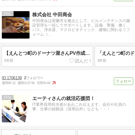
24
株式会社 中田商会
中田商会は室蘭市を拠点として、ビルメンテナンスの施
設管理を一括してサポートします。設備、警備、働く、
バス、浄水器、マクロビオティック、建物に関わるリフ
ォーム（…
【えんとつ町のドーナツ屋さんPV作成しました】
3年前
3年前
1706139
2
週間IN:
12
週間OUT:
56
月間IN:
48
25
エーティさんの就活応援団！
IT業界採用担当者があれこれ伝えます。会社や社員の
事、仕事の経験談（採用以外）なども・・・