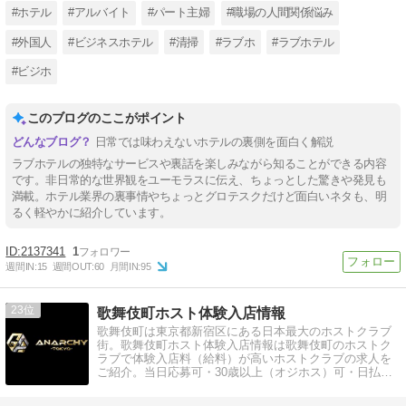
#ホテル
#アルバイト
#パート主婦
#職場の人間関係悩み
#外国人
#ビジネスホテル
#清掃
#ラブホ
#ラブホテル
#ビジホ
このブログのここがポイント
日常では味わえないホテルの裏側を面白く解説
ラブホテルの独特なサービスや裏話を楽しみながら知ることができる内容
です。非日常的な世界観をユーモラスに伝え、ちょっとした驚きや発見も
満載。ホテル業界の裏事情やちょっとグロテスクだけど面白いネタも、明
るく軽やかに紹介しています。
2137341
1
週間IN:
15
週間OUT:
60
月間IN:
95
23
歌舞伎町ホスト体験入店情報
歌舞伎町は東京都新宿区にある日本最大のホストクラブ
街。歌舞伎町ホスト体験入店情報は歌舞伎町のホストク
ラブで体験入店料（給料）が高いホストクラブの求人を
ご紹介。当日応募可・30歳以上（オジホス）可・日払
い・アルバイトでもホスト求人を探せます。