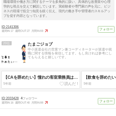
職場環境や働き方に関するテーマを多角的に扱い、具体的な改善策や心理
学的な視点を交えて解説しています。実経験者や専門家の声を元に、ビジ
ネスの現場で役立つ知見を鋭く伝え、現代の働き手や管理者のスキルアッ
プを促す内容となっています。
2141306
週間IN:
17
週間OUT:
27
月間IN:
69
20
たまごジョブ
中小派遣会社の営業マン兼コーディネーターが派遣や就
職に関する情報を発信してます。もし良ければ参考にし
てもらえると嬉しいです。
【CAを辞めたい】憧れの客室乗務員は激務・薄給？辞めたい理由とおすすめの転職先を徹底解説！
5年前
5年前
2033428
4
週間IN:
16
週間OUT:
40
月間IN:
88