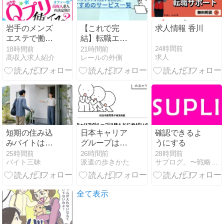
岩手のメンズ
【これで完
求人情報 香川
エステで働き
結】転職エー
たい女性へ｜
ジェントを利
24時間前
18時間前
21時間前
求人
高収入求人紹介
レールの外側
盛岡・北上・
用する20代に
一関・花巻の
おすすめサー
求人選びから
ビス4選
未経験・年
齢・体型・条
件まで完全ガ
イド
短期の住み込
日本キャリア
確認できるよ
みバイトはで
グループはや
うにする
きる？1週
ばい？登録前
25時間前
26時間前
28時間前
バイト三昧
派遣の歩きかた
サプログ。〜戦略的就活心理〜
間〜1ヶ月で
に確認すべき
働ける求人の
3つの注意点
探し方と長期
との違い
全て表示