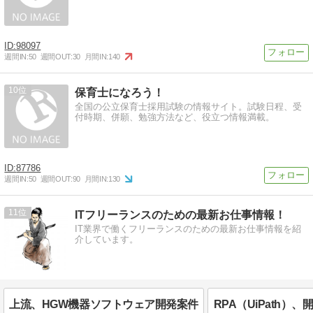
98097
週間IN:
50
週間OUT:
30
月間IN:
140
10
保育士になろう！
全国の公立保育士採用試験の情報サイト。試験日程、受
付時期、併願、勉強方法など、役立つ情報満載。
87786
週間IN:
50
週間OUT:
90
月間IN:
130
11
ITフリーランスのための最新お仕事情報！
IT業界で働くフリーランスのための最新お仕事情報を紹
介しています。
上流、HGW機器ソフトウェア開発案件
RPA（UiPath）