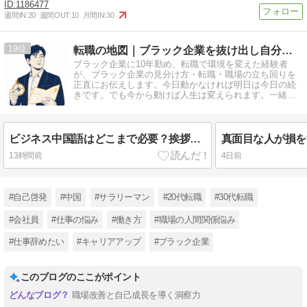
1186477
週間IN:
20
週間OUT:
10
月間IN:
30
19
転職の地図｜ブラック企業を抜け出し自分で選ぶキャリアへ
ブラック企業に10年勤め、転職で環境を変えた経験者
が、ブラック企業の見分け方・転職・職場の立ち回りを
正直にお伝えします。今日動かなければ明日は今日の続
きです。でも今から動けば人生は変えられます。一緒に
始めてみませんか？
ビジネス中国語はどこまで必要？挨拶レベルだった私が商談で使うまで
13時間前
4日前
#自己啓発
#中国
#サラリーマン
#20代転職
#30代転職
#会社員
#仕事の悩み
#働き方
#職場の人間関係悩み
#仕事辞めたい
#キャリアアップ
#ブラック企業
このブログのここがポイント
職場改善と自己成長を導く洞察力