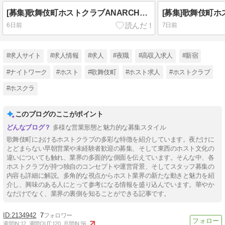
[募集]歌舞伎町ホストクラブANARCHY TOKYOの求人情報
6日前
7日前
#求人サイト
#求人情報
#求人
#夜職
#高収入求人
#新宿
#ナイトワーク
#ホスト
#歌舞伎町
#ホスト求人
#ホストクラブ
#ホスクラ
このブログのここがポイント
多様な営業形態と魅力的な募集スタイル
歌舞伎町におけるホストクラブの多彩な特徴を紹介しています。夜だけに
とどまらない早朝営業や未経験者歓迎の募集、そして東西のホスト文化の
違いについても触れ、業界の多面的な側面を伝えています。そんな中、各
ホストクラブが持つ独自のコンセプトや運営背景、そしてスタッフ募集の
内容も詳細に解説。多角的な視点からホスト業界の新たな動きと魅力を紹
介し、興味のある人にとって参考になる情報を盛り込んでいます。華やか
なだけでなく、業界の裏側を知ることができる記事です。
2134942
7
週間IN:
12
週間OUT:
120
月間IN:
56