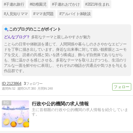
#子連れ旅行
#幼稚園児
#子連れおでかけ
#2021年生まれ
#人見知りママ
#ママ友問題
#アルバイト体験談
このブログのここがポイント
多彩なテーマと親しみやすさが魅力
ことらの日常や体験談を通じて、人間関係や暮らしのささやかなエピソー
ドを丁寧に描き出しています。身近な出来事に対して鋭い観察眼とユーモ
アを交え、読者の共感と笑いを誘う構成は、飾らず自然体でありながら
も、情に温かさを感じさせる。多彩なテーマを取り上げつつも、生活のリ
アルな一面を鮮やかに表現し、それぞれの物語が共通点や気づきを与える
作品群です。
2123864
3
週間IN:
52
週間OUT:
380
月間IN:
248
8
行政や公的機関の求人情報
主に首都圏の行政や公的機関の求人情報を紹介していま
す。