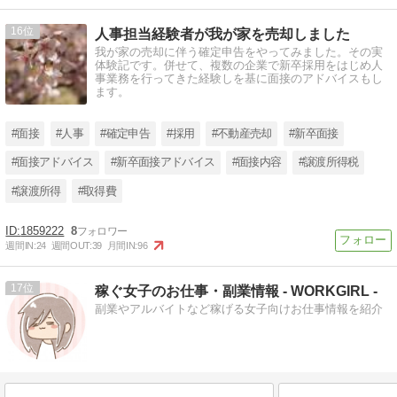
16
人事担当経験者が我が家を売却しました
我が家の売却に伴う確定申告をやってみました。その実
体験記です。併せて、複数の企業で新卒採用をはじめ人
事業務を行ってきた経験しを基に面接のアドバイスもし
ます。
#面接
#人事
#確定申告
#採用
#不動産売却
#新卒面接
#面接アドバイス
#新卒面接アドバイス
#面接内容
#譲渡所得税
#譲渡所得
#取得費
1859222
8
週間IN:
24
週間OUT:
39
月間IN:
96
17
稼ぐ女子のお仕事・副業情報 - WORKGIRL -
副業やアルバイトなど稼げる女子向けお仕事情報を紹介