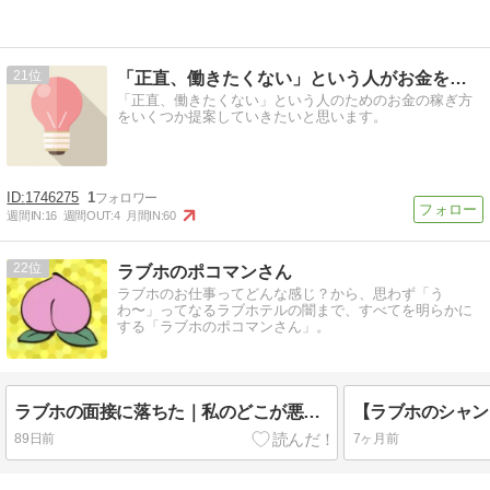
21
「正直、働きたくない」という人がお金を稼ぐ方法
「正直、働きたくない」という人のためのお金の稼ぎ方
をいくつか提案していきたいと思います。
1746275
1
週間IN:
16
週間OUT:
4
月間IN:
60
22
ラブホのポコマンさん
ラブホのお仕事ってどんな感じ？から、思わず「う
わ〜」ってなるラブホテルの闇まで、すべてを明らかに
する「ラブホのポコマンさん」。
ラブホの面接に落ちた｜私のどこが悪かったの！？
89日前
7ヶ月前