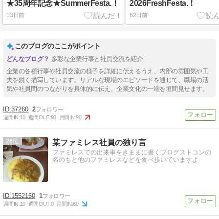
★35周年記念★SummerFesta.！
2026FreshFesta.！
13日前
62日前
このブログのここがポイント
多彩な企業行事と社員交流を紹介
企業の各種行事や社員交流の様子を詳細に伝えるうえ、内部の雰囲気や工
夫を鋭く描写しています。リアルな現場のエピソードを通じて、職場の活
気や社員間のつながりを具体的に伝え、企業文化の一端を垣間見せます。
37260
2
週間IN:
10
週間OUT:
90
月間IN:
90
26
某ファミレス社員の独り言
ファミレスでの出来事をきままに書くブログストコンの
名のもと他のファミレスなどを食べ歩いていますよ
1552160
1
週間IN:
10
週間OUT:
0
月間IN:
60