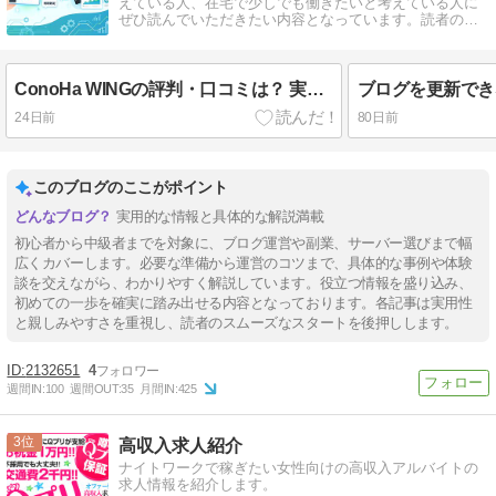
えている人、在宅で少しでも働きたいと考えている人に
ぜひ読んでいただきたい内容となっています。読者の方
のお役にたてればうれしいです。
ConoHa WINGの評判・口コミは？ 実際に使ってみた本音レビュー
24日前
80日前
このブログのここがポイント
実用的な情報と具体的な解説満載
初心者から中級者までを対象に、ブログ運営や副業、サーバー選びまで幅
広くカバーします。必要な準備から運営のコツまで、具体的な事例や体験
談を交えながら、わかりやすく解説しています。役立つ情報を盛り込み、
初めての一歩を確実に踏み出せる内容となっております。各記事は実用性
と親しみやすさを重視し、読者のスムーズなスタートを後押しします。
2132651
4
週間IN:
100
週間OUT:
35
月間IN:
425
3
高収入求人紹介
ナイトワークで稼ぎたい女性向けの高収入アルバイトの
求人情報を紹介します。