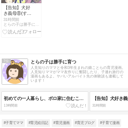
【告知】犬好
き義母⑧(すく
パラ)
31時間前
とらの子は勝手に育つ
7
とらの子は勝手に育つ
人見知りのママと令和3年生まれの娘ことらの育児漫画。
人見知りママがママ友作りに奮闘したり、子連れ旅行の
漫画もあるよ。ヤバいアルバイト先の体験談も連載して
います！
初めての一人暮らし、ボロ家に住むことになりました(１７)
【告知】犬好き義
13時間前
31時間前
#子育てママ
#育児絵日記
#育児漫画
#育児ブログ
#子育て漫画