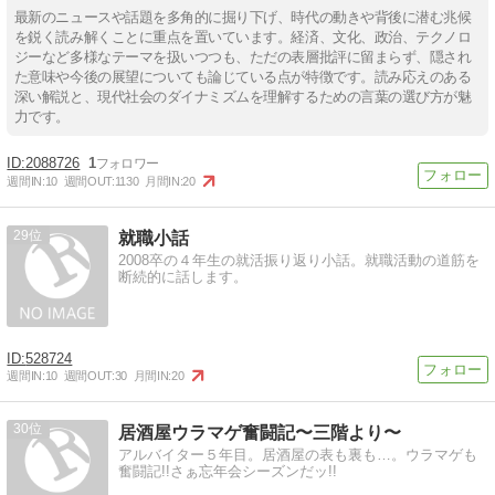
最新のニュースや話題を多角的に掘り下げ、時代の動きや背後に潜む兆候
を鋭く読み解くことに重点を置いています。経済、文化、政治、テクノロ
ジーなど多様なテーマを扱いつつも、ただの表層批評に留まらず、隠され
た意味や今後の展望についても論じている点が特徴です。読み応えのある
深い解説と、現代社会のダイナミズムを理解するための言葉の選び方が魅
力です。
2088726
1
週間IN:
10
週間OUT:
1130
月間IN:
20
29
就職小話
2008卒の４年生の就活振り返り小話。就職活動の道筋を
断続的に話します。
528724
週間IN:
10
週間OUT:
30
月間IN:
20
30
居酒屋ウラマゲ奮闘記〜三階より〜
アルバイター５年目。居酒屋の表も裏も…。ウラマゲも
奮闘記!!さぁ忘年会シーズンだッ!!