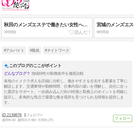
秋田のメンズエステで働きたい女性へ｜秋田市・横手・大仙・由利本荘など街選びと未経験・年齢・体型・求人条件を徹底解説
3時間前
6時間前
#アルバイト
#風俗
#ナイトワーク
このブログのここがポイント
地域特性や勤務条件を徹底比較
各地のイメクラ求人を詳細に分析し、働きやすさを左右する要素を丁寧に
解説します。交通事情や勤務時間、仕事内容の違いを理解し、自分に合っ
た選択をサポート。一歩踏み込んだ街の特徴と勤務上のポイントを明確に
提示し、多角的な視点で最適な働き場所を見つけられる情報を提供しま
す。
2139878
1
週間IN:
80
週間OUT:
980
月間IN:
275