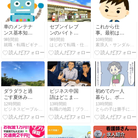
車のメンテナ
セブンイレブ
これから仕
ンス基本知識
ンのバイトは
事。最初は午
で悩み解消！
「きつい」
前の仕事。
9時間前
9時間前
10時間前
就職・転職ビギナーズマガジン
はじめて転職・仕事探し
素浪人・サンダルニャーゴの日々。
の？口コミ評
判や仕事内容
をわかりやす
く解説！
ダラダラと過
ビジネス中国
初めての一人
ごす夏休み、
語はどこまで
暮らし、ボロ
を満喫中
必要？挨拶レ
家に住むこと
12時間前
13時間前
13時間前
ビジネスピープル共和国
転職の地図｜ブラック企業を抜け出し自分で選ぶキャリアへ
とらの子は勝手に育つ
ベルだった私
になりました
が商談で使う
(１７)
まで