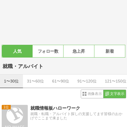
人気
フォロー数
急上昇
新着
就職・アルバイト
1〜30位
31〜60位
61〜90位
91〜120位
121〜150位
画像表示
文字表示
1
就職情報板ハローワーク
就職・転職・アルバイト探しの支援してます皆様のおか
げでここまで来ました