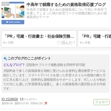
6
中高年で就職するための資格取得応援ブログ
中高年で就職するための資格取得について特に中高年で
失業してしまった時の在宅ワークや就職活動のための資
格取得がテーマ
「PR」宅建・行政書士・社会保険労務士・FP2等が月々1628円のサブスクでスマホで学べる
6ヶ月前
6ヶ月前
このブログのここがポイント
定額制サブスクで複数資格を同時学習可能
月額料金で多くの資格講座を気軽に受けられる便利な通信教育サービスを
紹介しています。スマートデバイスを使った学習スタイルや資格の飾り方
の工夫も取り上げ、効率的な資格取得をサポートします。忙しい人や初め
ての方にも適した学習環境を提案し、多くの資格取得の選択肢を示す内容
です。
1528658
13
週間IN:
56
週間OUT:
60
月間IN:
192