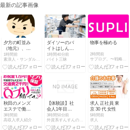
最新の記事画像
夕方の町並み
ダイソーのバ
物事を極める
（地元）、駅
イトはしんど
前広場に風が
い？きつい理
2時間前
1時間前
1時間40分前
サプログ。〜戦略的就活心理〜
素浪人・サンダルニャーゴの日々。
バイト三昧
吹く。
由と仕事内
容・時給・面
接対策を徹底
解説｜高校生
も応募OK
秋田のメンズ
【体験談】社
求人 正社員 東
エステで働き
会人1年目が
京 30 代 女性
たい女性へ｜
働きながら
3時間前
3時間50分前
5時間前
高収入求人紹介
外資系すんすんの秘密メモ｜人生を豊かにする考え方と戦略
求人
秋田市・横
IELTSをOA6.5
手・大仙・由
まで独学突破