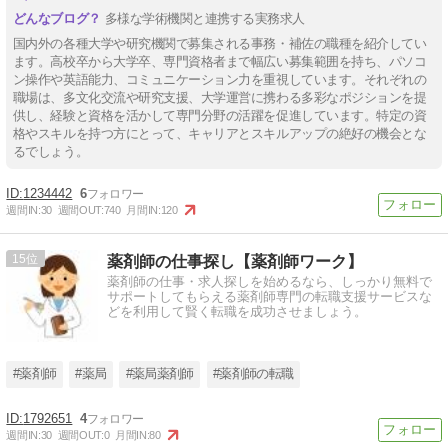
多様な学術機関と連携する実務求人
国内外の各種大学や研究機関で募集される事務・補佐の職種を紹介してい
ます。高校卒から大学卒、専門資格者まで幅広い募集範囲を持ち、パソコ
ン操作や英語能力、コミュニケーション力を重視しています。それぞれの
職場は、多文化交流や研究支援、大学運営に携わる多彩なポジションを提
供し、経験と資格を活かして専門分野の活躍を促進しています。特定の資
格やスキルを持つ方にとって、キャリアとスキルアップの絶好の機会とな
るでしょう。
1234442
6
週間IN:
30
週間OUT:
740
月間IN:
120
15
薬剤師の仕事探し【薬剤師ワーク】
薬剤師の仕事・求人探しを始めるなら、しっかり無料で
サポートしてもらえる薬剤師専門の転職支援サービスな
どを利用して賢く転職を成功させましょう。
#薬剤師
#薬局
#薬局薬剤師
#薬剤師の転職
1792651
4
週間IN:
30
週間OUT:
0
月間IN:
80