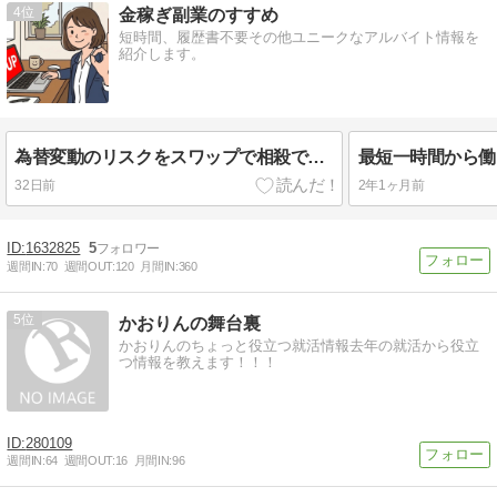
4
金稼ぎ副業のすすめ
短時間、履歴書不要その他ユニークなアルバイト情報を
紹介します。
為替変動のリスクをスワップで相殺できるFX最強ペアスイスフラン×トルコリラ
32日前
2年1ヶ月前
1632825
5
週間IN:
70
週間OUT:
120
月間IN:
360
5
かおりんの舞台裏
かおりんのちょっと役立つ就活情報去年の就活から役立
つ情報を教えます！！！
280109
週間IN:
64
週間OUT:
16
月間IN:
96