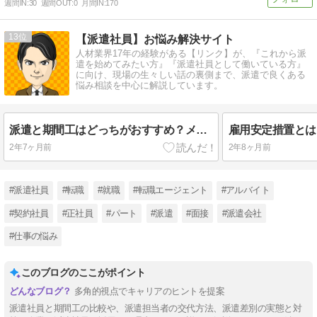
週間IN:
30
週間OUT:
0
月間IN:
170
13
【派遣社員】お悩み解決サイト
人材業界17年の経験がある【リンク】が、『これから派
遣を始めてみたい方』『派遣社員として働いている方』
に向け、現場の生々しい話の裏側まで、派遣で良くある
悩み相談を中心に解説しています。
派遣と期間工はどっちがおすすめ？メリット・デメリットも分かりやすく解説
2年7ヶ月前
2年8ヶ月前
#派遣社員
#転職
#就職
#転職エージェント
#アルバイト
#契約社員
#正社員
#パート
#派遣
#面接
#派遣会社
#仕事の悩み
このブログのここがポイント
多角的視点でキャリアのヒントを提案
派遣社員と期間工の比較や、派遣担当者の交代方法、派遣差別の実態と対