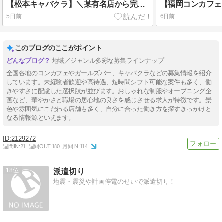
【松本キャバクラ】＼某有名店から完全独立した超新星?／これまでの経験＆ノウハウから着想を得た充実のサポート体制を実現！【日払いOK、面接交通費支給、未経験歓迎】
5日前
6日前
このブログのここがポイント
地域／ジャンル多彩な募集ラインナップ
全国各地のコンカフェやガールズバー、キャバクラなどの募集情報を紹介
しています。未経験者歓迎や高待遇、短時間シフト可能な案件も多く、働
きやすさに配慮した選択肢が並びます。おしゃれな制服やオープニング企
画など、華やかさと職場の居心地の良さを感じさせる求人が特徴です。景
色や雰囲気にこだわる店舗も多く、自分に合った働き方を探すきっかけと
なる情報源といえます。
2129272
週間IN:
21
週間OUT:
180
月間IN:
114
18
派遣切り
地震・震災や計画停電のせいで派遣切り！