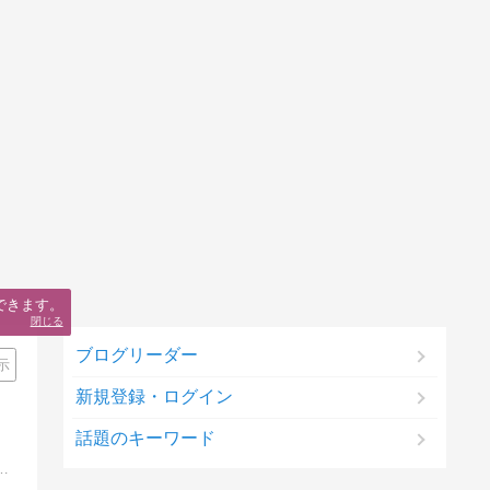
できます。
閉じる
ブログリーダー
示
新規登録・ログイン
話題のキーワード
した。 ハウスメーカー選びから契約、建築後のメンテナンスまで、マイホームに関するあれこれを綴ります。