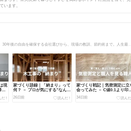
ています。
施主が主導権を握る「プロアクティブな家づくり」の実録。30年後の自由を確保する会社選びから、現場の教訓、節約術まで。人生最大のプロジェクトを確かな納得
は現
家づくり語録｜「納まり」って
家づくり戦記｜気密測定に立
掃除
何？ － プロが気にする”なんか
会ってみた － C値0.1より印
値
気持ちいい”の正体
に残った「職人を見る職人」
26日前
34日前
話
告