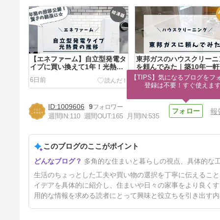
【エネファーム】自立型発電タ
東邦ガスのハウスクリーニ
イプに買い換えて1年！光熱費
を頼んでみた｜築10年一
の推移【年間86,225円お得
のリアルな感想
【TIPS】気になるブログをフォ
6日前
3ヶ月前
に】
登録は不要！すぐ使えま
1009606
9
報
週間IN:
110
週間OUT:
165
月間IN:
535
このブログのここがポイント
【再購入】キッチンの生ゴミ用
多角的な住まいと暮らしの視点、具体的な
ゴミ箱を買い換えました。
【I’m D「kcud(クード)」】
7ヶ月前
生活のちょっとした工夫や買い物の選択を丁寧に伝えること
イデアを具体的に紹介し、住まいや日々の家事をより良くす
用的な情報を求める読者にとって興味と役立ちを引き出す内