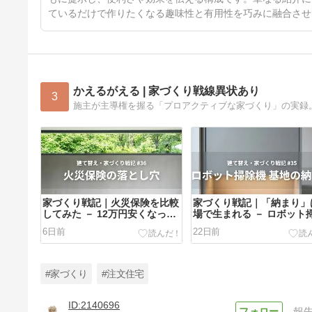
ているだけで作りたくなる趣味性と有用性を巧みに融合させ
かえるがえる | 家づくり戦線異状あり
3
家づくり戦記｜火災保険を比較
家づくり戦記｜「納まり」
してみた － 12万円安くなっ
場で生まれる － ロボット
た！……その先に待っていた落
機が教えてくれた5cmの価
6日前
22日前
とし穴
#家づくり
#注文住宅
2140696
報