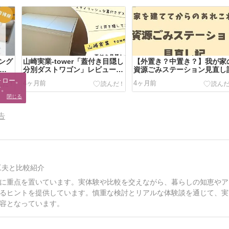
ング
山崎実業-tower「蓋付き目隠し
【外置き？中置き？】我が家
軒家
分別ダストワゴン」レビュー｜
資源ごみステーション見直し
ルーチェと比較して選んだ理由
ロー。

4ヶ月前
4ヶ月前
と本音
す。
閉じる
告
工夫と比較紹介
に重点を置いています。実体験や比較を交えながら、暮らしの知恵やア
るヒントを提供しています。慎重な検討とリアルな体験談を通じて、実
容となっています。