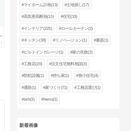
マイホーム計画(13)
土地探し(17)
高気密高断熱(13)
住宅(33)
インテリア(225)
ロールカーテン(2)
い
キッチン(39)
リノベ―ジョン(1)
書斎(1)
ビルトインガレージ(1)
家の失敗(2)
工務店(20)
注文住宅無料相談(3)
防犯設備(1)
持ち家(1)
狭小住宅(4)
通路(1)
家づくり(71)
工務店選び(1)
zeh(3)
hems(1)
新着画像