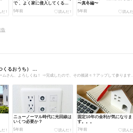
で 、よく家に侵入してくる虫
〜真冬編〜
とは？
5年前
5年前
報告
つくるおうち） …
南欧風のマイホーム完成までのブログです。※三菱地所ホームさん、
ニューノーマル時代に光回線は
固定10年の金利が気になりま
いくつ必要か？
す。。。
5年前
7年前