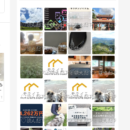
感で完遂するための、一施主による「生存戦略」の記録です。
ち
象
の