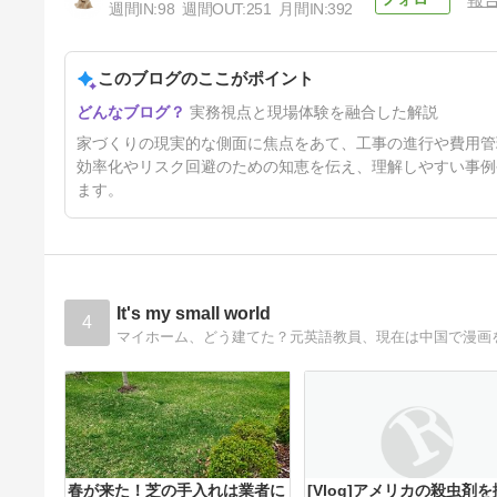
週間IN:
98
週間OUT:
251
月間IN:
392
家づくり戦記｜気密測定に立ち
会ってみた － C値0.1より印象
に残った「職人を見る職人」の
このブログのここがポイント
34日前
話
実務視点と現場体験を融合した解説
家づくりの現実的な側面に焦点をあて、工事の進行や費用管
効率化やリスク回避のための知恵を伝え、理解しやすい事例
ます。
It's my small world
4
マイホーム、どう建てた？元英語教員、現在は中国で漫画を
春が来た！芝の手入れは業者に
[Vlog]アメリカの殺虫剤