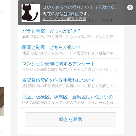
金属盗対策法についてどの規制が効果的だと思いますか？
はやくおうちに帰りたい！（三菱地所ホームでつくるおうち） …
現在の順位は
第5位
です。
住みよさランキング2025
≫
このブログの順位を表示
今年も住みよさランキングが発表になりました。お住まいの自治体（市町村）は何位か知るのもいいかと思います。
バラと青空、どっちが好き？
暴風で傷んだバラと青空に照らされるバラ、どちらが好みですか？
耐震と制震、どちらが良い？
地震に強い家づくりのコア、ＦＰ硬質ウレタン断熱パネルの効果について。耐震と制震について、どちらが良いか選択してください。
マンション売却に関するアンケート
マンション売却に関するアンケートにご協力ください。あなたの意見が他の方の参考になります。
よろしくね！ ⇒完成したので、その後諸々？アップして参ります〜！
賃貸賃借契約の仲介手数料について
賃貸契約時の不動産仲介手数料について正しく理解していますか？誰が支払うべきで、どのように計算されるのかを確認しましょう。
北区、板橋区、練馬区、豊島区にお住まいの方は、マイホームは何がいいですか？
区内の地価が高くなっているのですが、マイホームを買うなら、東京23区内でマンション？それとも埼玉県などの郊外に一戸建てがいいですか？
続きを表示