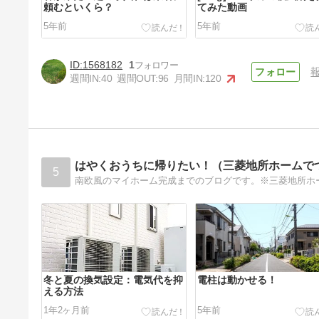
頼むといくら？
てみた動画
5年前
5年前
1568182
1
週間IN:
40
週間OUT:
96
月間IN:
120
小学生の子供用の机はどうす
る？
5年前
はやくおうちに帰りたい！（三菱地所ホームで
5
冬と夏の換気設定：電気代を抑
電柱は動かせる！
える方法
1年2ヶ月前
5年前