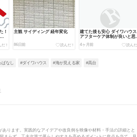
た！
主観 サイディング 経年変化
建てた後も安心 ダイワハウス
用し
アフターケア体制が良いと思
ます
86日前
4ヶ月前
っぱなし
#ダイワハウス
#海が見える家
#高台
告
色があります。実践的なアイデアや改良例を映像や材料・手法の詳細とと
留まらず、工夫次第で暮らしやすさを高めるポイントに焦点を当て、見