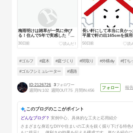
梅雨明けは雑草が一気に伸び
長い軒にして本当に良かっ
る！住んで5年で実感した「本
平屋で軒の出165cmを採
当に管理が楽になる」雑草対策
た体験談
30日前
50日前
#ゴルフ
#庭木
#庭づくり
#間取り
#外構diy
#打ち
#ゴルフシミュレーター
#通路
2126726
3
報
原油高騰【給油より楽、コスパ
週間IN:
102
週間OUT:
75
月間IN:
456
も高い？】家庭用ＥＶコンセン
トの設置と運用状況
5ヶ月前
このブログのここがポイント
実例中心、具体的な工夫と応用紹介
さまざまな身近なDIYや住まいの工夫を鋭く掘り下げる特
もに提示し、便利さや効果を伝える構成です。単なる紹介に