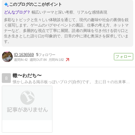
このブログのここがポイント
幅広いテーマと深い考察、リアルな感情表現
多彩なトピックと生々しい体験談を通じて、現代の趣味や社会の裏側を鋭
く描写します。ゲームのバグやイベントの裏話、仕事の考え方、ネットマ
ナーなど、多層的な視点で丁寧に展開。読者の興味を引き付ける切り口と
生き生きとした語り口が印象的で、日常の中に潜む奥深さを探求していま
す。
1636569
5
週間IN:
42
週間OUT:
84
月間IN:
182
轍〜わだち〜
8
懐かしみある掲示板っぽいブログ(自作)です。 主に日々の出来事を綴ってますが、F1やサッカー、ゲームレビュー、模型製作、買い物、グルメなども書いてます。 コメントも書けますので意見、感想など書いていただけたら嬉しいです。