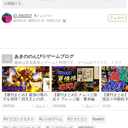
が満載です。
2063037
5
週間IN:
20
週間OUT:
44
月間IN:
120
あきののんびりゲームブログ
14
趣味は音楽鑑賞とゲームと料理です。ゲームはマイクラ、ドラクエ、ゼルダの伝説、妖怪ウオッチ、どうぶつの森、ポケモン、牧場物語にハマってます。クローン病を患っていますが楽しく明るく生活しています。現在はウサギのプッチと二人で暮らしています。
【週刊まとめ】最強の竜の
【週刊まとめ】ナムコ三国
【週刊まとめ
力を習得！四天王との決戦
志Ⅱ アレンジ版・董卓編
国志ⅡAI観戦 #
を越え、物語はいよいよ最
#22〜#29｜汝南・洛陽・陳
曹操軍に異変
9時間前
33時間前
3日前
終局面へ｜ブレスオブファ
留を巡る防衛戦【199〜203
世【221〜230
イア #22〜#28
年編】
#ドラゴンクエスト
#レトロゲーム
#ファミコン
#switch