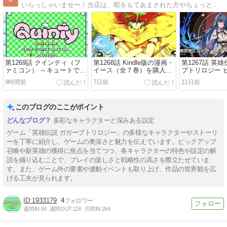
いらっしゃいませ〜！当店は、暇をもてあまされた方やちょっと濃いめのお話が聞きたい方におすすめです。記事の内容はゲームやアニメ関連が中心です。
第1269話 クインティ（フ
第1268話 Kindle版の漫画・
第1267話 英
ァミコン） ～キュートで明
イース（全７巻）を購入し
ブトリロジー 
るいサスペンス劇場？～
てみた
英雄の次期賢
9時間前
7日前
11日前
このブログのここがポイント
多彩なキャラクターと深みある設定
ゲーム「英雄伝説 ガガーブトリロジー」の多様なキャラクターやストーリ
ーを丁寧に紹介し、ゲームの奥深さと魅力を伝えています。ピックアップ
召喚や新英雄の獲得に焦点を当てつつ、各キャラクターの特色や設定の解
説を織り込むことで、プレイの楽しさと戦略性の高さを際立たせていま
す。また、ゲーム外の要素や連動イベントも取り上げ、作品の世界観を広
げる工夫が見られます。
1933179
4
週間IN:
54
週間OUT:
126
月間IN:
294