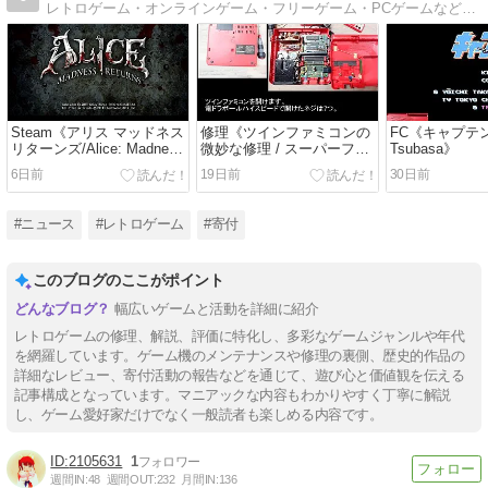
レトロゲーム・オンラインゲーム・フリーゲーム・PCゲームなど趣味を自由に発信♪ネタバレ含みますのでご注意ください！<FC/SFC/Sega/MSX/PCE/MD/PS/SS/GB/etc>
Steam《アリス マッドネス
修理《ツインファミコンの
FC《キャプテン翼
リターンズ/Alice: Madness
微妙な修理 / スーパーファ
Tsubasa》
Returns》
ミコンの清掃》
6日前
19日前
30日前
#ニュース
#レトロゲーム
#寄付
このブログのここがポイント
幅広いゲームと活動を詳細に紹介
レトロゲームの修理、解説、評価に特化し、多彩なゲームジャンルや年代
を網羅しています。ゲーム機のメンテナンスや修理の裏側、歴史的作品の
詳細なレビュー、寄付活動の報告などを通じて、遊び心と価値観を伝える
記事構成となっています。マニアックな内容もわかりやすく丁寧に解説
し、ゲーム愛好家だけでなく一般読者も楽しめる内容です。
2105631
1
週間IN:
48
週間OUT:
232
月間IN:
136