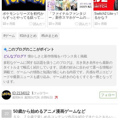
ポケモンシリーズを初代か
「ファイナルファンタジ
Switch2 Li
らずっとやってる奴ってい
ー」新作スマホゲームの画
るかな？
るのかな？
像来てるぞ！【みんなの反
10ヶ月前
10ヶ月前
10ヶ月前
応まとめ】
#ゲーム
#2chまとめ
#5chまとめ
このブログのここがポイント
懐かしさと新作情報をバランス良く掲載
多彩なゲームに関する話題を扱うこのブログは、古き良き名作から最新の
タイトルまで幅広く紹介しています。読者の好みに合わせて選べる情報が
満載で、ゲームへの情熱と知識が感じられる内容です。共感を呼ぶエピソ
ードや最新ニュースも盛り込み、ゲーム好きの心をくすぐる一冊となって
います。
2134012
1
週間IN:
6
週間OUT:
26
月間IN:
32
50歳から始めるアニメ漫画ゲームなど
22
５０、７０歳で楽しめるコンテンツ作品を紹介できたらとおもいます。母が病気にならないように楽しめる作品を探しているというのが理由です。ゲームも紹介します。