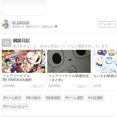
1582618
週間IN:
10
週間OUT:
0
月間IN:
10
雑談日記
18
私が好きなこと、好きな作品についてなど感想を出しています。不定期に更新します。興味がわいたら、登録お願いします
フェアリーテイル
フェアリーテイル関連作品
ちいかわ映画
RE:FANTASIA感想
（まとめ）
10時間前
32時間前
2日前
#ゲーム紹介
#本の紹介
#漫画感想
#ゲーム感想
#小説感想
#ゲームレビュー