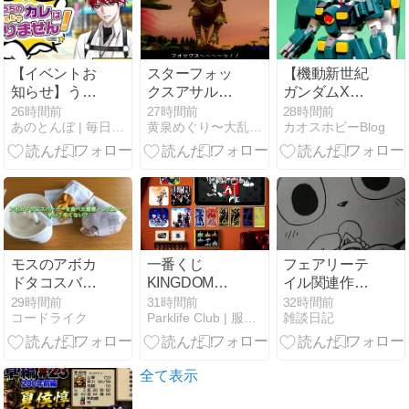
シム
RPG『Fields
of Mistria』2D
農場シム
【イベントお
スターフォッ
【機動新世紀
『Doloc
知らせ】うち
クスアサル
ガンダムX】
Town』他22作
のカレはこん
ト〜久しぶり
HG 1/144 ガン
26時間前
27時間前
28時間前
品
あのとんぼ | 毎日を幸せに満たすためのブログ
黄泉めぐり〜大乱闘ヒストリーコレクション〜
カオスホビーBlog
なんじゃあり
の再開！いち
ダムレオパル
ません！
ゃいちゃ狐カ
ド
ップル〜
モスのアボカ
一番くじ
フェアリーテ
ドタコスバー
KINGDOM
イル関連作品
ガーを食べた
HEARTS
（まとめ）
29時間前
31時間前
32時間前
コードライク
Parklife Club | 服も、音楽も、ゲームも。
雑談日記
感想・レビュ
25th、8/15発
ー！辛い？辛
売｜A賞ソ
くない？
ラ・ラストワ
ンはリクの記
全て表示
念弾を取り逃