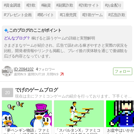
#資金調達
#詐欺
#融資
#副業詐欺
#詐欺サイト
#お金配り
#プレゼント企画
#闇バイト
#口座売買
#詐欺ゲーム
#広告詐欺
このブログのここがポイント
稼げると謳うゲームの詳細と実態解明
さまざまなゲームが紹介され、広告で謳われる稼ぎやすさと実際の状況を
比較。開発者情報やリンクも掲載し、プレイ後の実体験を通じて価値観を
広げる内容となっています。
2094102
4
週間IN:
9
週間OUT:
18
月間IN:
9
でげのゲームブログ
20
現在は主にファミコンゲームの紹介を行っております。下手くそですがドット絵を描いており、ゲームプレイ画像はすべて自作しています。
「夢ペンギン物語」ファミ
「スパルタンX」ファミコ
お盆中はいか