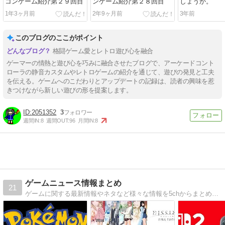
コンゲーム紹介第２９回目
ンゲーム紹介第２８回目
しょうか。
1年3ヶ月前
2年9ヶ月前
3年前
このブログのここがポイント
格闘ゲーム愛とレトロ遊び心を融合
ゲーマーの情熱と遊び心を巧みに融合させたブログで、アーケードコント
ローラの静音カスタムやレトロゲームの紹介を通じて、遊びの発見と工夫
を伝える。ゲームへのこだわりとアップデートの記録は、読者の興味を惹
きつけながら新しい遊びの形を提案します。
2051352
3
週間IN:
8
週間OUT:
96
月間IN:
8
ゲームニュース情報まとめ
21
ゲームに関する最新情報やネタなど様々な情報を5chからまとめているサイトです