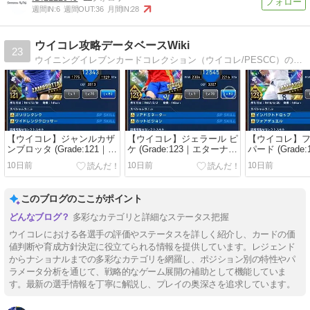
週間IN:
6
週間OUT:
36
月間IN:
28
ウイコレ攻略データベースWiki
23
ウイニングイレブンカードコレクション（ウイコレ/PESCC）の選手データ・スキル・グレード・タイプ別能力値をまとめた攻略データベースです。
【ウイコレ】ジャンルカザ
【ウイコレ】ジェラール ピ
【ウイコレ】フ
ンブロッタ (Grade:121｜エ
ケ (Grade:123｜エターナル
パード (Grade
ターナル 2026)の選手評
2026)の選手評価・ステー
ナル 2026)
10日前
10日前
10日前
価・ステータス分析詳細で
タス分析詳細です
テータス分析
す
このブログのここがポイント
多彩なカテゴリと詳細なステータス把握
ウイコレにおける各選手の評価やステータスを詳しく紹介し、カードの価
値判断や育成方針決定に役立てられる情報を提供しています。レジェンド
からナショナルまでの多彩なカテゴリを網羅し、ポジション別の特性やパ
ラメータ分析を通じて、戦略的なゲーム展開の補助として機能していま
す。最新の選手情報を丁寧に解説し、プレイの奥深さを追求しています。