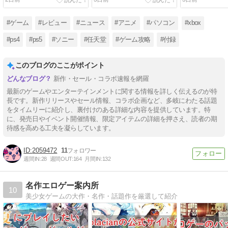
iPhoneスマホもセール実
掲載した書籍
配信開始
施！
#ゲーム
#レビュー
#ニュース
#アニメ
#パソコン
#xbox
#ps4
#ps5
#ソニー
#任天堂
#ゲーム攻略
#付録
このブログのここがポイント
新作・セール・コラボ速報を網羅
最新のゲームやエンターテインメントに関する情報を詳しく伝えるのが特
長です。新作リリースやセール情報、コラボ企画など、多岐にわたる話題
をタイムリーに紹介し、裏付けのある詳細な内容を提供しています。特
に、発売日やイベント開催情報、限定アイテムの詳細を押さえ、読者の期
待感を高める工夫を凝らしています。
2059472
11
週間IN:
28
週間OUT:
164
月間IN:
132
名作エロゲー案内所
10
美少女ゲームの大作・名作・話題作を厳選して紹介