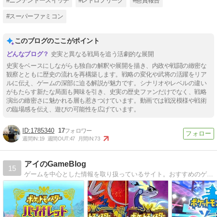
#ニンテンドースイッチ
#レトロフリーク
#懸賞報告
#スーパーファミコン
このブログのここがポイント
史実と異なる戦局を追う活劇的な展開
史実をベースにしながらも独自の解釈や展開を描き、内政や戦闘の緻密な
観察とともに歴史の流れを再構築します。戦略の変化や武将の活躍をリア
ルに伝え、ゲームの深部に迫る解説が魅力です。シナリオやレベルの違い
がもたらす新たな局面も興味を引き、史実の歴史ファンだけでなく、戦略
演出の緻密さに魅かれる層も惹きつけています。動画では戦況模様や戦術
の臨場感を伝え、遊びの可能性を広げています。
1785340
17
週間IN:
19
週間OUT:
47
月間IN:
73
アイのGameBlog
15
ゲームを中心とした情報を取り扱っているサイト。おすすめのゲームソフトやボードゲーム、ガジェットなどを紹介します。私と同じく「ゲームが好きな方」、「面白いゲームを探している方」のお役に立てれば幸いです。