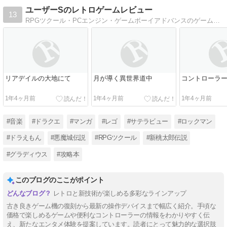
ユーザーSのレトロゲームレビュー
13
RPGツクール・PCエンジン・ゲームボーイアドバンスのゲーム・攻略本・LEGOのレビュー・裏技の紹介をします。家庭用ゲームネタが多いです
リアデイルの大地にて
月が導く異世界道中
コントローラーE
1年4ヶ月前
1年4ヶ月前
1年4ヶ月前
#音楽
#ドラクエ
#マンガ
#レゴ
#サテラビュー
#ロックマン
#ドラえもん
#悪魔城伝説
#RPGツクール
#新桃太郎伝説
#グラディウス
#攻略本
このブログのここがポイント
レトロと新技術が楽しめる多彩なラインアップ
古き良きゲーム機の復刻から最新の操作デバイスまで幅広く紹介。手頃な
価格で楽しめるゲームや便利なコントローラーの情報をわかりやすく伝
え、新たなエンタメ体験を提案しています。読者にとって魅力的な選択肢