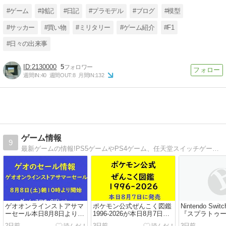
#ゲーム
#雑記
#日記
#プラモデル
#ブログ
#模型
#サッカー
#買い物
#ミリタリー
#ゲーム紹介
#F1
#日々の出来事
2130000
5
週間IN:
40
週間OUT:
8
月間IN:
132
ゲーム情報
9
最新ゲームの情報!PS5ゲームやPS4ゲーム、任天堂スイッチゲーム、Xboxゲーム、オンラインゲーム等ゲームの情報を紹介。
ゲオオンラインストアサマ
ポケモン公式ぜんこく図鑑
Nintendo Swi
ーセール本日8月8日より開
1996-2026が本日8月7日に
『スプラトゥー
始！ゲームのセール内容！
発売📚1025匹のポケモンを
ス』アップデートV
2日前
3日前
3日前