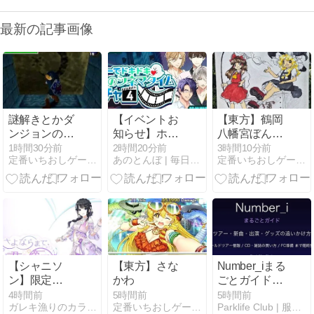
最新の記事画像
謎解きとかダ
【イベントお
【東方】鶴岡
ンジョンのギ
知らせ】ホラ
八幡宮ぼんぼ
ミックが面白
ーでドキドキ
り祭
1時間30分前
2時間20分前
3時間10分前
定番いちおしゲーム！
あのとんぼ | 毎日を幸せに満たすためのブログ
定番いちおしゲーム！
いと思ったゲ
♡ふたりのシ
ームある？
ネマタイムガ
チャ④
【シャニソ
【東方】さな
Number_iまる
ン】限定
かわ
ごとガイド｜
★3【点の
ツアー・新
4時間前
5時間前
5時間前
ガレキ漁りのカラスダイアリー
定番いちおしゲーム！
Parklife Club | 服も、音楽も、ゲームも。
渚】風野 灯織
曲・グッズの