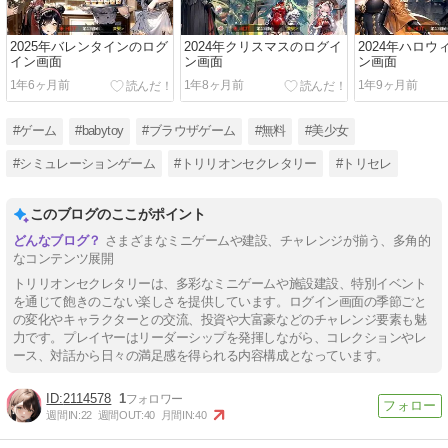
2025年バレンタインのログ
2024年クリスマスのログイ
2024年ハロ
イン画面
ン画面
ン画面
1年6ヶ月前
1年8ヶ月前
1年9ヶ月前
#ゲーム
#babytoy
#ブラウザゲーム
#無料
#美少女
#シミュレーションゲーム
#トリリオンセクレタリー
#トリセレ
このブログのここがポイント
さまざまなミニゲームや建設、チャレンジが揃う、多角的
なコンテンツ展開
トリリオンセクレタリーは、多彩なミニゲームや施設建設、特別イベント
を通じて飽きのこない楽しさを提供しています。ログイン画面の季節ごと
の変化やキャラクターとの交流、投資や大富豪などのチャレンジ要素も魅
力です。プレイヤーはリーダーシップを発揮しながら、コレクションやレ
ース、対話から日々の満足感を得られる内容構成となっています。
2114578
1
週間IN:
22
週間OUT:
40
月間IN:
40