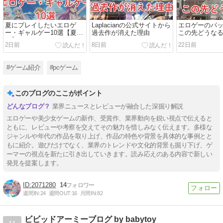
夏にプレイしたいエロゲ
Laplacianの公式サイトから
エロゲーのパ
ー・ギャルゲー10選【夏ゲ
過去作が消えた理由
この先どうな
ー】
2日前
8日前
22日前
#ゲーム紹介
#pcゲーム
このブログのここがポイント
業界ニュースとレビューが融合した深掘り解説
エロゲーや美少女ゲームの新作、受賞作、業界動向を鋭い視点で伝えると
ともに、レビューや考察を交えてその魅力を惜しみなく伝えます。多様な
ジャンルや年代の作品を取り上げ、作品の特色や背景を具体的な事例とと
もに紹介。遊びだけでなく、業界のトレンドや文化的背景も掘り下げ、ゲ
ーマーの視点を新たに引き出していきます。読み応えのある内容で新しい
発見を提案します。
2071280
14
週間IN:
24
週間OUT:
16
月間IN:
82
ビビッドアーミーブログ by babytoy