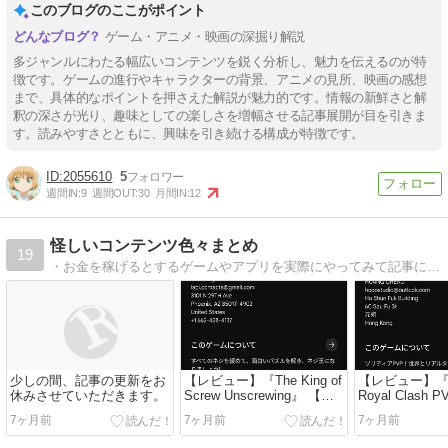
このブログのここがポイント
ゲーム・アニメ・映画の深掘り解説
多ジャンルにわたる幅広いコンテンツを鋭く分析し、魅力を伝えるのが特
徴です。ゲームの進行やキャラクターの背景、アニメの見所、映画の感想
まで、具体的なポイントを押さえた解説が魅力的です。情報の新鮮さと解
釈の深さが光り、趣味としての楽しさを増幅させる記事展開が目を引きま
す。読みやすさとともに、興味を引き続ける構成が特徴です。
2055610
5
週間IN:
9
週間OUT:
30
月間IN:
12
怪しいコンテンツ色々まとめ
19
・お金を稼げるとするゲームやアプリを実際にやってみて記事にする・口座売買や闇バイト等の犯罪行為へ誘導したり偽お金配りやプレゼント企画、副業詐欺等をしたりするSNSのアカウントをまとめる・詐欺等に騙されないために必要な知識等をまとめる
少しの間、記事の更新をお
【レビュー】『The King of
【レビュー】『Sol
休みさせていただきます。
Screw Unscrewing』 【お
Royal Clash
金を稼げるゲーム？】
を稼げるゲー
7ヶ月前
7ヶ月前
7ヶ月前