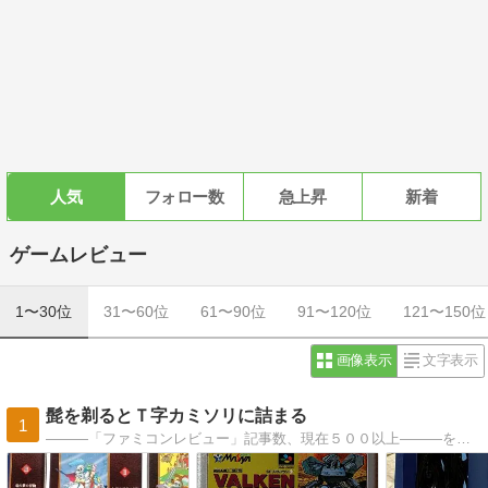
人気
フォロー数
急上昇
新着
ゲームレビュー
1〜30位
31〜60位
61〜90位
91〜120位
121〜150位
画像表示
文字表示
髭を剃るとＴ字カミソリに詰まる
1
―――「ファミコンレビュー」記事数、現在５００以上―――を筆頭にその他もろもろを世間にありふれたファミコン好きの一般人がテキト―――に語ってます。