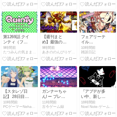
評価
追いかけ方(随
時更新)
第1269話 クイ
【週刊まと
フェアリーテ
ンティ（ファ
め】最強の竜
イル
ミコン） ～キ
の力を習得！
RE:FANTASIA
9時間前
9時間前
10時間前
たつみんの気ままな喫茶店
あきののんびりゲームブログ
雑談日記
ュートで明る
四天王との決
感想
いサスペンス
戦を越え、物
劇場？～
語はいよいよ
最終局面へ｜
ブレスオブフ
ァイア #22〜
#28
【スタレゾ日
ガンナーちゃ
『アプデが多
記】 28日目
ん! ー プレイ
い中、新しい
「デンヴェル
後の感想と作
スタートを』
10時間前
11時間前
18時間前
PCゲーマーNeharenの長文を置いとく場所
古今ゲーム録
Noel Note-ゲームと絵の記録-
は神、神イマ
品解説【レビ
【2026 8/3～
ジン」
ュー】
8/9 ゲーム記