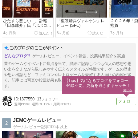
ひたすら悲しい…。訃報
「重装騎兵ヴァルケン」レ
２０２６年「
「田森庸介」氏「ポポロク
ビュー (SFC)
抱負
ロイス物語」の原作者
4ヶ月前
6ヶ月前
7ヶ月前
このブログのここがポイント
ゲームレビュー、イベント報告、投票結果紹介を実施
昔のゲームやイベントに焦点を当て、詳細に記録しつつも個人の感想や思
い出を交えながら親しみやすく伝えるスタイルが特徴です。ゲームの歴史
や思い出話など、ファミコンやレトロゲームを愛好する人向けの内容が多
く、記事には写真や投票結果も取り入れ、読者の関心を引きつけていま
【Tips】気になるブログをフォロー。

登録不要。更新を逃さずキャッチ！
す。
閉じる
1377550
13
週間IN:
240
週間OUT:
240
月間IN:
1030
JEMCゲームレビュー
2
ゲームレビュー記事100本以上