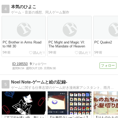
本気のひよこ
4
ゲーム・音楽の感想、同人ゲーム製作
PC Brother in Arms Road
PC Might and Magic VI:
PC Quake2
to Hill 30
The Mandate of Heaven
5年前
5年前
5年前
198550
9
週間IN:
54
週間OUT:
135
月間IN:
90
Noel Note-ゲームと絵の記録-
5
ゲームに関する仕事志望のゲーム好き漫画家アシスタント、雨月聖夜のブログです。ゲーム日記、ファンアートを更新しています。PS4・PS5・Switch・Switch2・Steam、新旧・インディー作品と幅広く、感想や攻略を書いています。
『アプデが多い中、新しい
【お寿司クレーンゲーム】
【けものたち