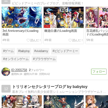
11
ビビッドアーミーのプレイブログ。攻略情報満載！
3rd AnniversaryのLoading
幽遊白書のLoading画面
百花繚乱パッ
画面
ドのLoading画
4年前
4年前
5年前
#ゲーム
#babytoy
#vividarmy
#ビビッドアーミー
#オンラインゲーム
#ブラウザゲーム
2055758
2
週間IN:
24
週間OUT:
69
月間IN:
42
トリリオンセクレタリーブログ by babytoy
12
基本プレイ無料の美少女経営シミュレーションブラウザゲームトリセレ。