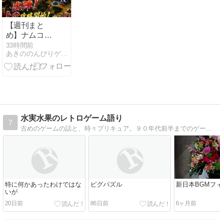
さない引き方
【週刊まと
め】ナムコ三
国志Ⅱ アレン
33時間前
あきののんびりゲームブログ
ジ版・董卓編
#22〜#29｜汝
南・洛陽・陳
留を巡る防衛
戦【199〜203
年編】
水実水果のレトロゲーム語り
7
古めのゲームの話と、時々プリキュア。９０年代前半までのゲームが主体。らくがきもたまに描きます。
特に何かあったわけではな
ピグパズル
新日本BGMフ
いが
20日前
86日前
6ヶ月前