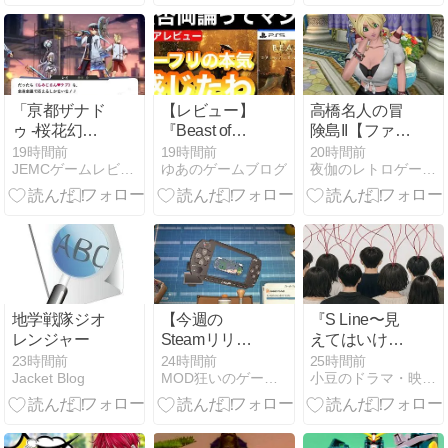
録】note更新
「亰都ザナド
【レビュー】
高橋名人の冒
ゥ -桜花幻
『Beast of
険島II【ファミ
舞-」レビュー
Reincarnation（ビ
コン】徹底解
19時間前
19時間前
20時間前
JEMCゲームレビュー
ゆあのゲームブログ
夜伽のレトロゲームの部屋
ースト オブ リ
説｜1991年発
ンカネーショ
売・恐竜と駆
ン）』穢れを
ける全8島の
取り込む不思
大冒険を今こ
議な少女と、
そ振り返る
もふもふ犬が
織りなす美し
くも儚いアク
地学戦隊ジオ
【今週の
『S Line〜見
ション
レンジャー
Steamリリー
えてはいけな
RPG【評価・
ス 第427回】
い関係〜』
23時間前
24時間前
25時間前
感想】
Jacket Blog
MOD狂いのゲーマーブログ
小豆のドラマ・映画備忘録
協力型パズル
（2025）ネタ
アドベンチャ
バレありの感
ー『Big
想・考察
Walk』ライフ