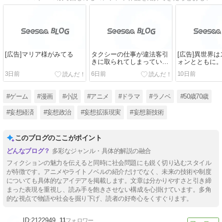
[広告]マリア様がみてる
タクシーの仕事が違法客引
[広告]異世界
きに取られてしまっている
ォンとともに
ことに対する対策案
3日前
6日前
10日前
#ゲーム
#漫画
#小説
#アニメ
#ドラマ
#ラノベ
#50歳70歳
#妄想経済
#妄想政治
#妄想拡張現実
#妄想新技術
このブログのここがポイント
多彩なジャンル・具体的解説の融合
フィクションの魅力を伝えると同時に社会問題にも鋭く切り込むスタイル
が特徴です。アニメやライトノベルの紹介だけでなく、未来の技術や制度
についても具体的なアイデアを掲載します。文章は分かりやすさと引き締
まった表現を重視し、読み手を飽きさせない構成を心掛けています。多角
的な視点で物語や社会を掘り下げ、読者の好奇心をくすぐります。
2122949
11