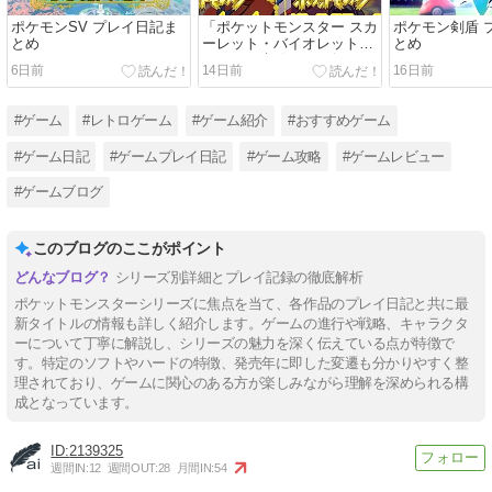
ポケモンSV プレイ日記ま
「ポケットモンスター スカ
ポケモン剣盾 
とめ
ーレット・バイオレット
とめ
（SV）」評価・レビュー
6日前
14日前
16日前
#ゲーム
#レトロゲーム
#ゲーム紹介
#おすすめゲーム
#ゲーム日記
#ゲームプレイ日記
#ゲーム攻略
#ゲームレビュー
#ゲームブログ
このブログのここがポイント
シリーズ別詳細とプレイ記録の徹底解析
ポケットモンスターシリーズに焦点を当て、各作品のプレイ日記と共に最
新タイトルの情報も詳しく紹介します。ゲームの進行や戦略、キャラクタ
ーについて丁寧に解説し、シリーズの魅力を深く伝えている点が特徴で
す。特定のソフトやハードの特徴、発売年に即した変遷も分かりやすく整
理されており、ゲームに関心のある方が楽しみながら理解を深められる構
成となっています。
2139325
週間IN:
12
週間OUT:
28
月間IN:
54