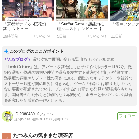
「亰都ザナドゥ -桜花幻
「Staffer Retro：超能力推
「電車アタッ
舞-」レビュー
理クエスト」レビュー【ネ
タバレ有り】
19時間前
5日前
11日前
このブログのここがポイント
選択次第で展開が変わる緊迫のサバイバル要素
『Look Outside』は、アパートを舞台にしたサバイバルホラーRPGで、微
細な選択が物語の結末や仲間の運命を左右する緻密な仕掛けが特徴です。
難易度の調整やリプレイ性の高さに加え、個性的なキャラクターや複雑な
ストーリー展開が闇の世界に引き込む。ゲームの根幹には取り返しのつか
ない要素が配置されており、プレイするたび新たな発見と緊張感をもたら
す。開発者のこだわりと独創的な世界観から、ホラーとサバイバルの融合
を追究した新感覚の一作といえる。
2080430
6
週間IN:
110
週間OUT:
230
月間IN:
390
たつみんの気ままな喫茶店
3