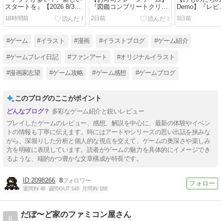
スタートを』【2026 8/3～
『図鑑コンプリートクリア
Demo】『レ
8/9 ゲーム記録】note更新
感想』note更新
想・解説』not
18時間前
2日前
3日前
#ゲーム
#イラスト
#漫画
#イラストブログ
#ゲーム紹介
#ゲームプレイ日記
#ファンアート
#オリジナルイラスト
#漫画家志望
#ゲーム攻略
#ゲーム感想
#ゲームブログ
このブログのここがポイント
多彩なゲーム紹介と鋭いレビュー
プレイしたゲームのレビュー、感想、解説を中心に、最新の体験やイベン
トの情報も丁寧に伝えます。時にはアートやシリーズの思い出話を挟みな
がら、深堀りした分析と個人的な視点を交えて、ゲームの奥深さや楽しみ
方を明確に表現しています。読者がゲームの魅力を具体的にイメージでき
るような、端的かつ豊かな文章構成が特長です。
2098266
8
週間IN:
48
週間OUT:
148
月間IN:
188
だぼ〜ど家のファミコン屋さん
6