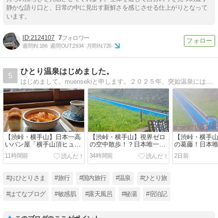
静かな語り口と、日常の中に見出す新鮮さを感じさせる仕上がりとなって
います。
2124107
7
週間IN:
186
週間OUT:
2934
月間IN:
726
ひとり温泉はじめました。
5
はじめまして。muensekiと申します。２０２５年、突如温泉にはまる。温泉へ行くには１人旅が気楽で好きです。秘湯へ行った思い出と道中のあれこれ。温泉と１人旅へ行きたくなる道しるべに。
【渋峠・横手山】日本一高
​【渋峠・横手山】視界ゼロ
​【渋峠・横手
いパン屋「横手山頂ヒュッ
の空中散歩！？日本唯一の
の葛藤！日本
テ」で絶品ボルシチラン
スカイレーターと日本一高
レーター」で標高
11時間前
34時間前
2日前
チ！標高2,307mの雲上レス
いリフトで雨の山頂へ｜万
山頂パン屋さ
トラン｜万座温泉ひとり旅
座温泉ひとり旅㉝
座温泉ひとり
㉞
#おひとりさま
#旅行
#国内旅行
#温泉
#ひとり旅
#はてなブログ
#敏感肌
#露天風呂
#秘湯
#宿泊記