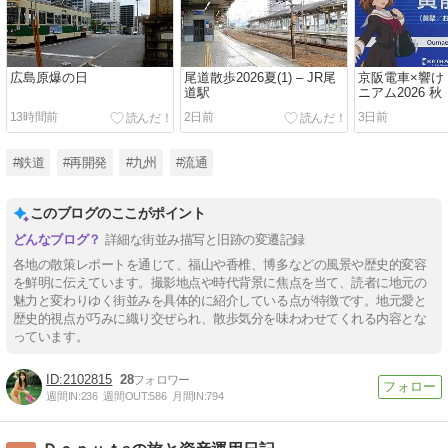
広島原爆の日
尾道散歩2026夏(1) – JR尾
京阪電車×響け
道駅
ニアム2026 秋
13時間前
2日前
3日前
#鉄道
#再開発
#九州
#流通
このブログのここがポイント
詳細な街並み描写と旧跡の変遷記録
各地の散策レポートを通じて、福山や香椎、博多などの風景や歴史的変容
を鮮明に伝えています。撮影地点や時代背景に焦点を当て、読者に地元の
魅力と変わりゆく街並みを具体的に紹介している点が特徴です。地元愛と
歴史的視点が巧みに織り交ぜられ、散歩気分を味わわせてくれる内容とな
っています。
2102815
28
週間IN:
236
週間OUT:
586
月間IN:
794