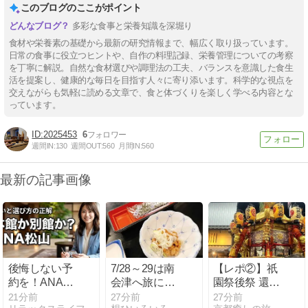
このブログのここがポイント
多彩な食事と栄養知識を深堀り
食材や栄養素の基礎から最新の研究情報まで、幅広く取り扱っています。
日常の食事に役立つヒントや、自作の料理記録、栄養管理についての考察
を丁寧に解説。自然な食材選びや調理法の工夫、バランスを意識した食生
活を提案し、健康的な毎日を目指す人々に寄り添います。科学的な視点を
交えながらも気軽に読める文章で、食と体づくりを楽しく学べる内容とな
っています。
2025453
6
週間IN:
130
週間OUT:
560
月間IN:
560
最新の記事画像
後悔しない予
7/28～29は南
【レポ②】祇
約を！ANAク
会津へ旅に行
園祭後祭 還幸
ラウンプラザ
った。その５
祭
21分前
27分前
27分前