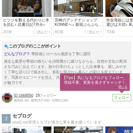
ヒツジを数える代わりに本
宮崎のアンテナショップ
外反母趾には
を読む♪ 読書日記7月分♪
KONNEへ♪ 新宿ぶらぶら、
選びは大切♪ 
ランチして買い物して♪
対策♪
2日前
4日前
7日前
このブログのここがポイント
季節感とローカル風景を丁寧に描写
身近な風景や季節の移ろいを詩情豊かに綴りながらも、自然や文化の奥深
さを巧みに伝えています。旅や日常のちょっとした出来事を、親しみやす
く丁寧な語り口で描き出し、多彩な視点から暮らしの彩りを捉えていま
す。写真やエピソードを交え、共感と癒しを誘う、静かな感動を呼ぶ文章
【Tips】気になるブログをフォロー。

登録不要。更新を逃さずキャッチ！
が魅力です。
閉じる
1668050
15
週間IN:
340
週間OUT:
490
月間IN:
1380
セプログ
2
kitaQ.net管理人セプが適当な事を書き綴っています