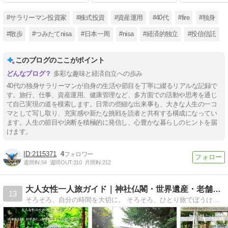
#サラリーマン投資家
#株式投資
#資産運用
#40代
#fire
#独身
#散歩
#つみたてnisa
#日本一周
#nisa
#経済的独立
#投信信託
このブログのここがポイント
多彩な趣味と経済自立への歩み
40代の独身サラリーマンが自身の生活や節目を丁寧に綴るリアルな記録で
す。旅行、仕事、資産運用、健康管理など、多方面での活動や思考を通じ
て自己実現の道を模索します。日常の些細な出来事も、大きな人生の一コ
マとして写し取り、充実感や新たな挑戦を読者と共有する構成になってい
ます。人生の節目や決断を積極的に発信し、心豊かな暮らしのヒントを届
けます。
2115371
4
週間IN:
54
週間OUT:
310
月間IN:
212
大人女性一人旅ガイド｜神社仏閣・世界遺産・老舗＝たびそろ
13
そろそろ、自分の時間を大切に。 そろそろ、ひとり旅でぼうけんへ。神社仏閣・世界遺産・老舗を巡りながら、安心して楽しめる旅の準備やコツを、実体験をもとに発信しています。