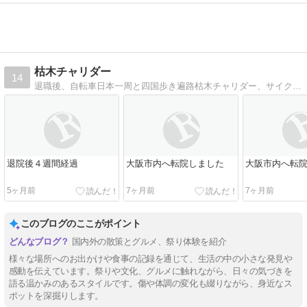
枯木チャリダー
14
退職後、自転車日本一周と四国歩き遍路枯木チャリダー、サイクリング、歩き遍路、ドタバタ日常記
退院後４週間経過
大阪市内へ転院しました
大阪市内へ転
5ヶ月前
7ヶ月前
7ヶ月前
このブログのここがポイント
国内外の散策とグルメ、祭り体験を紹介
様々な場所へのお出かけや食事の記録を通じて、生活の中の小さな発見や
感動を伝えています。祭りや文化、グルメに触れながら、日々の気づきを
語る温かみのあるスタイルです。傷や体調の変化も綴りながら、身近なス
ポットを深掘りします。