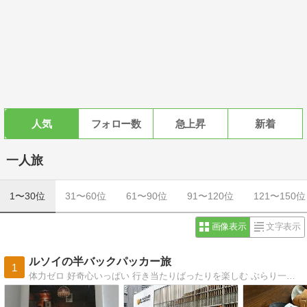
人気
フォロー数
急上昇
新着
一人旅
1〜30位
31〜60位
61〜90位
91〜120位
121〜150位
画像表示
文字表示
ルソイの半バックパッカー旅
1
体力ゼロ 好奇心いっぱい 行き当たりばったりを楽しむ ぶらり一人旅＆お散歩など 大好きな国はアラビアンナイトの国 イエメン