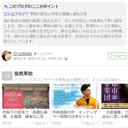
このブログのここがポイント
季節の変化と料理を優雅に綴る文章
旬の食卓や自然の風景に焦点を当て、日々の何気ない出来事を丁寧に描写
します。訥々と綴る中に季節の移ろいを感じさせ、料理のレシピや美味し
さへのこだわりを織り交ぜながら、静かな味わいを伝えるスタイルが特徴
です。細やかな感性と温かみのある言葉で、生活のささやかな喜びを浮き
彫りにしています。
1195696
9
週間IN:
36
週間OUT:
321
月間IN:
168
徒然草枕
19
クラシックのコンサートや展覧会の感想など、さらには山城から鉄道など脈絡のない趣味の網羅
灼熱下の奈良で「南都仏画
灼熱地獄の中、オッテンザ
「大絶滅展」
展」を鑑賞、鎌倉仏に至る
マー指揮の日本センチュリ
歩みに思いを
歴史の流れを体感する
ーの定期に繰り出す
沖澤指揮京響
4日前
5日前
17日前
あざとい演奏