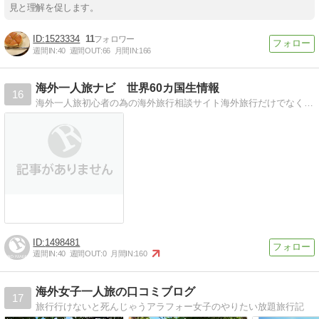
見と理解を促します。
1523334
11
週間IN:
40
週間OUT:
66
月間IN:
166
海外一人旅ナビ 世界60カ国生情報
16
海外一人旅初心者の為の海外旅行相談サイト海外旅行だけでなく、海外生活の経験も交えた海外一人旅相談サイトです
1498481
週間IN:
40
週間OUT:
0
月間IN:
160
海外女子一人旅の口コミブログ
17
旅行行けないと死んじゃうアラフォー女子のやりたい放題旅行記