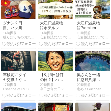
チ！標高
2,307mの雲上
レストラン｜
万座温泉ひと
り旅㉞
ダナン２日
大江戸温泉物
大江戸温泉物
目。ハン川沿
語ホテルレオ
語Premium岩
いの中心部周
マの森の口コ
手花巻の評判
14時間前
14時間前
16時間前
独りぼっちのお気楽マイル道 ANA SFC 思想”たまには…
心彩旅読むだけで心が満たされる旅のプラン情報。
心彩旅読むだけで心が満たされる旅のプラン情報。
辺を夫婦で散
ミ｜評判と注
は？口コミと
策。ハン市場
意点
注意点
～コン市場の
ローカルマー
ケット巡り～
マッサージ～
ヒルトン ダナ
ン ハッピーア
車検前にタイ
【8月6日は何
奥さんと一緒
ワー🍸
ヤ交換！やっ
の日？】ハム
に忍野八海へ
ぱり信頼でき
の日｜旅先だ
行ってきまし
17時間前
20時間前
20時間前
Essence of ROCO~人生それでもまだ上がる
今日は何の日？ 暮らしを楽しむヒント帖
進め！Gucchan号！2nd
るお店が安心
から出会える
た
✨
「おいしい
朝」を探しに
出かけよう