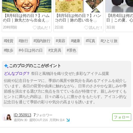
【8月6日は何の日？】ハム
【8月5日は何の日？】ハン
【8月4日は何
の日｜旅先だから出会える
コの日｜旅の思い出を
日｜この夏、
「おいしい朝」を探しに出
「形」に残す楽しさ、見つ
に出会う旅へ
20時間前
2日前
3日前
かけよう
けてみませんか？
か？
#雑貨
#旅行
#国内旅行
#美容
#健康
#写真
#ひとり旅
#散歩
#今日は何の日
#文房具
#景色
このブログのここがポイント
祭日と風物詩を織り交ぜた多彩なアイテム提案
伝統や記念日をテーマに、季節の風景や旅気分を高めるアイテムを紹介し
ています。各日の背景や由来に触れながら、日常のささやかな楽しみや季
節感を演出する選び方に焦点を当てている点が特徴です。親しみやすくも
ヒントに満ちた内容は、日々の暮らしに豊かさをもたらす。アイコン的な
記念日を通じて季節の彩りや気分の高まりを誘います。
350913
7
週間IN:
30
週間OUT:
216
月間IN:
114