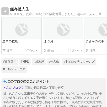
無為是人生
4
53歳単身、資産7,500万円で早期引退しました。趣味の一人旅、居酒屋巡り、愛車のアルトワークスなどについて綴ります。
至高の乾燥
まつお
まさかの洗車
7時間前
7時間前
9時間前
#資産運用
#FIRE
#居酒屋
#一人旅
#千葉ロッテマリーンズ
#アルトワークス
このブログのここがポイント
詳細な日常描写と丁寧な観察
日々のささいな出来事や心の動きを詳しく綴りながらも、その中に潜む小
さな魅力を鋭く捕える文章が際立っています。単なる記録にとどまらず、
筆者の感じたリアルな情景や心情を丁寧に描写し、読者に身近な風景や気
持ちの揺らぎを共感させてくれます。全体を通じて自分の今を見つめ直す