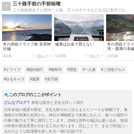
三十路手前の手前味噌
7
三十路独身女子が国内一人旅、日々のボヤキなどを日記形式でお送りいたします。
冬の房総ドライブ旅 安房神
健康はお金で買えない
冬の房総ドライ
社編
滝・濃溝の滝
4日前
11日前
17日前
#ドライブ
#国内旅行
#御朱印
#歴史
#一人旅
#ご当地グルメ
#ゆるキャラ
#遺跡
#女子旅
このブログのここがポイント
多彩な旅先と文化を詳しく紹介
日本各地の風景や歴史、文化を鮮やかに伝えるエピソードが満載です。東
海地方や関東の名所から、神社や博物館まで多岐にわたり、個々の場所や
行事の魅力を丁寧に描写しています。詳細な資料や逸話も盛り込み、地域
の特色や歴史背景が伝わる工夫が光ります。読むことで、まるで現地にい
るかのような臨場感を楽しめる一連の記録です。