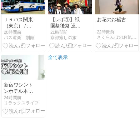
ＪＲバス関東
【レポ①】祇
お花のお稽古
（東京） / 足
園祭後祭 巡行
立200か 3852
と還幸祭
22時間前
20時間前
21時間前
さくらんぼのお気楽アメリカ日記
バス道楽 別館
京都癒しの旅
（H657-
18405）
全て表示
新宿ワシント
ンホテル本館
と別館の違い
24時間前
リラックスライフ
を比較｜どっ
ちがおすす
め？