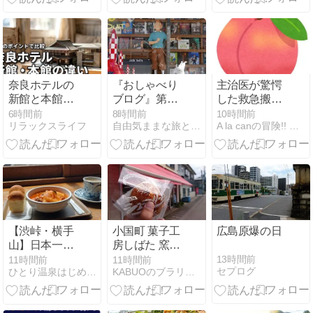
part1
ほぼ無い歴史
的理由
奈良ホテルの
『おしゃべり
主治医が驚愕
新館と本館の
ブログ』第53
した救急搬送
違いを5つの
回：ロンドン
と夫の病状
6時間前
8時間前
10時間前
リラックスライフ
自由気ままな旅と感動する心 YOSHIとTENのおしゃべり
A la canの冒険!! 目指せ、プロぼっち
ポイントで比
からベルギー
較！失敗しな
へ！パディン
い宿泊棟の選
トン駅の感動
び方
の再会と、迷
子を救う神対
応、そしてケ
チャップまみ
れの本家フリ
【渋峠・横手
小国町 菓子工
広島原爆の日
ットに舌鼓
山】日本一高
房しばた 窯出
いパン屋「横
しクッキーシ
13時間前
11時間前
11時間前
セプログ
ひとり温泉はじめました。
KABUOのブラリ放浪記
手山頂ヒュッ
ューをご紹
テ」で絶品ボ
介！🍰
ルシチラン