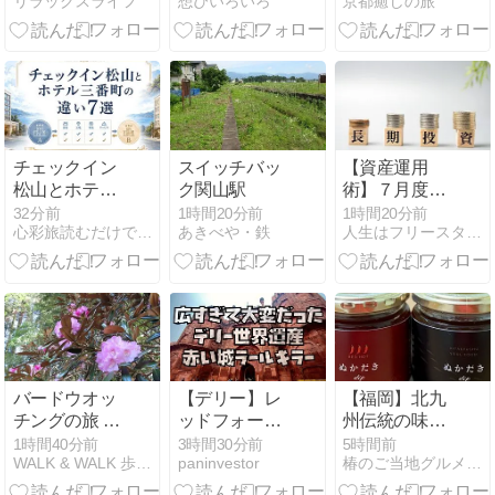
リラックスライフ
想ひいろいろ
京都癒しの旅
ホテル松山の
本館と別館の
違いと選び方
の正解
チェックイン
スイッチバッ
【資産運用
松山とホテル
ク関山駅
術】７月度の
三番町の違い
積立投資損益
32分前
1時間20分前
1時間20分前
心彩旅読むだけで心が満たされる旅のプラン情報。
あきべや・鉄
人生はフリースタイル！ 学割日記【社会人編】
7選
結果！目先の
損益結果よ
り、長期運用
を継続してこ
とが大切！
バードウオッ
【デリー】レ
【福岡】北九
チングの旅 阿
ッドフォート
州伝統の味
蘇西国三十三
（ラール・キ
「ぬかだき」
1時間40分前
3時間30分前
5時間前
WALK & WALK 歩け！ そして歩け！
paninvestor
椿のご当地グルメ研究会
ヶ所観音霊場
ラー）観光ガ
をおしゃれに
巡り 4日目
イド！建物が
アレンジ料理