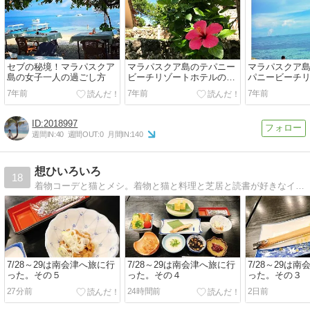
セブの秘境！マラパスクア
マラパスクア島のテパニー
マラパスクア島
島の女子一人の過ごし方
ビーチリゾートホテルの施
パニービーチ
設や食事の口コミ
ルのお部屋の
7年前
7年前
7年前
2018997
週間IN:
40
週間OUT:
0
月間IN:
140
想ひいろいろ
18
着物コーデと猫とメシ。着物と猫と料理と芝居と読書が好きなインドア人間の日々の記録。毎日更新してます。
7/28～29は南会津へ旅に行
7/28～29は南会津へ旅に行
7/28～29は
った。その５
った。その４
った。その３
27分前
24時間前
2日前