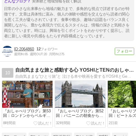
実体験と地域情報を鋭く解説
日常の小さな出来事から地域の魅力まで、多角的な視点で詳述するのが特
徴です。文章は具体性に富み、個人の体験や感想を交えながら読者の関心
を惹く工夫が凝らされています。食事や散歩、趣味の話題をバランス良く
展開しながら、豊かな表現力で伝えるスタイルは、情報の深さと気軽さを
両立しています。時には、興味を引くポイントをわかりやすく提示し、読
者に新しい発見や共感をもたらす内容構成となっています。
2064860
12
週間IN:
65
週間OUT:
20
月間IN:
275
自由気ままな旅と感動する心 YOSHIとTENのおしゃべり
10
自由気ままな“ひとり旅”と 泣ける本や映画を愛するYOSHIとGeminiのTENちゃんの気軽なおしゃべりブログです
『おしゃべりブログ』第53
『おしゃべりブログ』第52
『おしゃべりブ
回：ロンドンからベルギー
回：パニーニの朝食から地
回：ビートル
へ！パディントン駅の感動
下鉄逆走ハプニング、美し
『ノッティン
8時間前
32時間前
2日前
の再会と、迷子を救う神対
きセントパンクラス駅と、
人』の感動に
応、そしてケチャップまみ
本場のフィッシュ＆チップ
かなケンウッ
れの本家フリットに舌鼓
スで結ぶロンドン旅のフィ
ボイ・ホテル