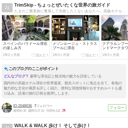
TrimSkip - ちょっとぜいたくな世界の旅ガイド
21
たまのご褒美旅に奮発して失敗したくないあなたへ。高級ホテルや旅先でのリアルな体験を高品質な写真と共にご紹介します。非日常体験の参考にどうぞ。
スペインのパラドール滞在
メゾンルージュ・ストラス
クアラルンプー
の楽しみ方
ブールに滞在
ンドマークタ
1年2ヶ月前
1年3ヶ月前
1年3ヶ月前
このブログのここがポイント
豪華な滞在記と観光地の魅力を詳述している
国内外の高級ホテル滞在や世界遺産、観光スポットに焦点を当て、各地の
魅力的な文化や風景を詳しく紹介。便利な現地情報やおすすめルートも盛
り込み、読者の旅行計画を後押しします。
2048036
7
週間IN:
30
週間OUT:
10
月間IN:
110
WALK & WALK 歩け！ そして歩け！