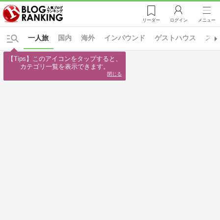
リーダー
ログイン
メニュー
一人旅
国内
海外
インバウンド
ゲストハウス
スケ
【Tips】このアイコンをタップすると、

カテゴリ一覧を表示できます。
閉じる