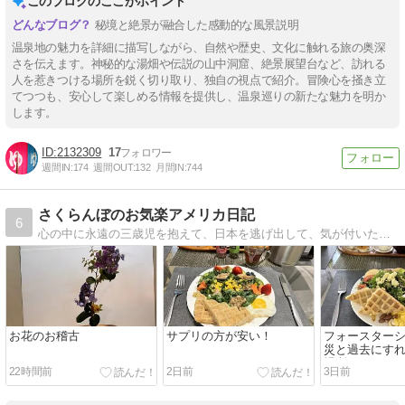
このブログのここがポイント
秘境と絶景が融合した感動的な風景説明
温泉地の魅力を詳細に描写しながら、自然や歴史、文化に触れる旅の奥深
さを伝えます。神秘的な湯畑や伝説の山中洞窟、絶景展望台など、訪れる
人を惹きつける場所を鋭く切り取り、独自の視点で紹介。冒険心を掻き立
てつつも、安心して楽しめる情報を提供し、温泉巡りの新たな魅力を明か
します。
2132309
17
週間IN:
174
週間OUT:
132
月間IN:
744
さくらんぼのお気楽アメリカ日記
6
心の中に永遠の三歳児を抱えて、日本を逃げ出して、気が付いたらアメリカでの一人暮らしが２０年を優に超えていました。「結婚なんて絶対に無理！」という三歳児の言葉に従って生きている、アラフィフSakulanboのお気楽一人暮らしを綴ります。
お花のお稽古
サプリの方が安い！
フォースター
災と過去にす
場所…
22時間前
2日前
3日前