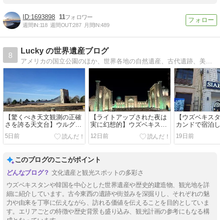
1693898
11
週間IN:
118
週間OUT:
287
月間IN:
489
Lucky の世界遺産ブログ
8
アメリカの国立公園のほか、世界各地の自然遺産、古代遺跡、美術館、教会をご紹介いたします。2015年に世界遺産検定マイスターを取得しました。
【驚くべき天文観測の正確
【ライトアップされた夜は
【ウズベキス
さを誇る天文台】ウルグベ
実に幻想的】ウズベキスタ
カンドで宿泊
ク天文台跡 (Ulughbek's
ンを象徴する観光名所「レ
のホテル】シ
5日前
12日前
19日前
Observatory)
ギスタン広場」(Registan
ックホテル (Siab
Square)
Hotel)
このブログのここがポイント
文化遺産と観光スポットの多彩さ
ウズベキスタンや韓国を中心とした世界遺産や歴史的建造物、観光地を詳
細に紹介しています。古今東西の遺跡や街並みを深掘りし、それぞれの魅
力や由来を丁寧に伝えながら、訪れる価値を伝えることを目的としていま
す。エリアごとの特徴や歴史背景も盛り込み、観光計画の参考にもなる構