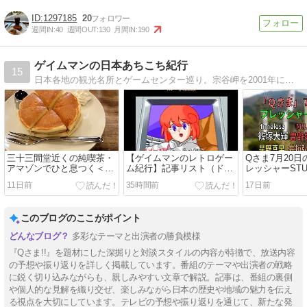
1297185
20
週間IN:
40
週間OUT:
130
月間IN:
190
ゲイムマンの日本あちこち紀行
15
日本各地の観光名所とゲームセンター巡り。宗谷岬を2001年にスタートし、18年かかってようやく京都府到達！
三十三間堂近くの純喫茶・
【ゲイムマンのレトロゲー
Qさま7月20
アマゾンでひと息つく＜日
ム紀行】記事リスト（ドラ
レッシャーST
本縦断紀行246日目-5 京都
クエ・ポートピア・スト
輝・曽野舜太参
11日前
35時間前
17日前
＞
II・高橋名人等）
優勝への道87
このブログのここがポイント
多彩なテーマと出演者の勝負模様
『Qさま!!』を題材にした深掘りと対談スタイルの内容が特徴で、放送内容
の予想や振り返りを詳しく掲載しています。番組のテーマや出演者の戦略
に鋭く切り込みながらも、親しみやすい文章で解説。記事は、番組の裏側
や個人的な見解を織り交ぜ、楽しみながら日本の歴史や地域の魅力を伝え
る視点を大切にしています。テレビの予想や振り返りを通じて、新たな発