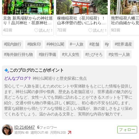
京急 新馬場駅からの神社巡
稼穡稲荷社（荏川稲荷）！
熊野稲荷八幡
り！品川神社・荏原神社を
山本伴曽の想いにふれられ
社の由緒から
巡る約二時間コース
る神社巡り（東京都品川
野とのご縁(東
4日前
7日前
9日前
区）
#国内旅行
#御朱印
#神社仏閣
#一人旅
#老舗
#jr
#世界遺産
#海外旅行持ち物
#旅行準備
#大人女性
#たびそろ
#女性一人旅
このブログのここがポイント
神社仏閣巡りと歴史探索に焦点
安心して一人旅を楽しむためのヒントや実体験をもとにした情報を提供し
ます。神社仏閣の参拝や祭典、歴史ある老舗店巡り、世界遺産の魅力的な
見どころなど、女性一人でも気軽に訪れることができるスポットを丁寧に
紹介。交通や持ち物の準備も詳しく解説し、初心者の不安を払拭します。
豊富な経験から得たリアルな情報と正しい知識が、旅の楽しさをより深め
てくれるでしょう。温かみのある文章と、実用的な内容が魅力です。
2140447
6
週間IN:
48
週間OUT:
48
月間IN:
200