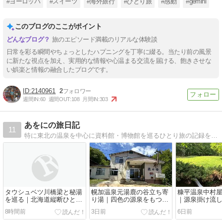
#ヨーロッパ
#スイーツ
#海外旅行
#ひとり旅
#感動
#gemini
ナーレ
このブログのここがポイント
旅のエピソード満載のリアルな体験談
日常を彩る瞬間やちょっとしたハプニングを丁寧に綴る。当たり前の風景
に新たな視点を加え、実用的な情報や心温まる交流を届ける、飽きさせな
い娯楽と情報の融合したブログです。
2140961
2
週間IN:
60
週間OUT:
108
月間IN:
303
あをにの旅日記
11
特に東北の温泉を中心に資料館・博物館を巡るひとり旅の記録を気ままに記します
タウシュベツ川橋梁と秘湯
幌加温泉元湯鹿の谷立ち寄
糠平温泉中村
を巡る｜北海道縦断ひとり
り湯｜四色の源泉をもつ秘
｜源泉掛け流
旅【五日目】
境の中の秘湯中の秘湯
ダンさの両立
8時間前
3日前
6日前