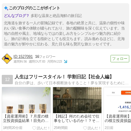
このブログのここがポイント
多彩な温泉と絶品海鮮の旅日記
北海道を旅する一人の冒険記録です。各地の絶景と共に、温泉の個性や味
わい深い食事の体験が綴られており、旅の醍醐味を深く伝えています。当
地の自然や風土、地域ならではの楽しみ方をシンプルかつ魅力的に紹介
し、旅の計画を立てる指針としても役立ちます。読み進めるほどに、北海
道の魅力が鮮やかに伝わる、見た目も味も贅沢な旅エッセイです。
1527091
16
週間IN:
56
週間OUT:
83
月間IN:
223
人生はフリースタイル！ 学割日記【社会人編】
12
自分の夢は、歩いて日本横断旅をすること！夢を実現するために、経済的自立の達成を目指す社会人の日記です。【My Favorite】旅行/お散歩/晩酌/インデックス投資/読書/スポーツ観戦/ラーメン
【資産運用術】７月度の積
【雑記】何のため会社で仕
【資産運用術
立投資損益結果！目先の損
事をしているのか！？そし
の積立投資損
益結果より、長期運用を継
て、私は早期退職の決断に
ナス１００万
1時間20分前
25時間前
2日前
続してことが大切！
至る！
７月を終えま