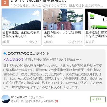
Ｄｏｎｕｔsの旅と資産運用日記
3
４０代会社員、あちこち旅行に行ってて、最近ではお城に興味を持ってます。また、資産運用をコツコツやってます。
函館を観光、函館山の夜景
函館を観光、レンガ倉庫街
北海道新幹線
と花火を楽しむ！
を巡る！
ルを抜け函館
5日前
12日前
19日前
このブログのここがポイント
多彩な歴史と景色を堪能できる観光ルート
日本各地の城や街の魅力を紹介しながら、具体的な訪問記や体験談を丁寧
に綴る構成が特徴です。函館のレンガ倉庫街や函館山の夜景、春日山城と
瑞龍寺など、歴史と風景を織り交ぜた内容で、読者に新たな発見を促しま
す。また、公共交通や新幹線、観光スポットの詳細情報も交え、旅の計画
に役立つ実用的な情報も盛り込まれています。ローカルな見どころと合わ
せて、旅の醍醐味を余すところなく伝える仕上がりです。
1708802
3
週間IN:
190
週間OUT:
200
月間IN:
820