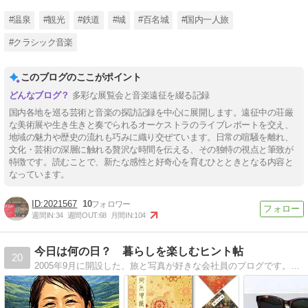
#温泉
#観光
#鉄道
#城
#百名城
#国内一人旅
#クラシック音楽
このブログのここがポイント
多彩な展覧会と音楽遠征を綴る記録
国内各地を巡る芸術と音楽の探訪記録を中心に展開します。遠征中の荘厳
な美術展や生き生きと奏でられるオーケストラのライブレポートを交え、
地域の魅力や歴史の流れも巧みに織り交ぜています。日常の喧騒を離れ、
文化・芸術の深層に触れる贅沢な時間を伝える、その独特の視点と筆致が
特徴です。読むことで、新たな感性と好奇心を育むひとときとなる内容と
なっています。
2021567
10
週間IN:
34
週間OUT:
68
月間IN:
104
今日は何の日？ 暮らしを楽しむヒント帖
20
2005年9月に開設した、旅と写真が好きな会社員のブログです。「今日は何の日？」をきっかけに、旅・季節・暮らしの楽しみを気ままに発信中。毎日深夜0時頃更新しています。