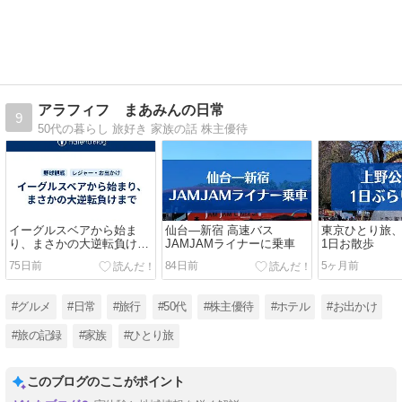
アラフィフ まあみんの日常
9
50代の暮らし 旅好き 家族の話 株主優待
イーグルスベアから始ま
仙台―新宿 高速バス
東京ひとり旅
り、まさかの大逆転負けま
JAMJAMライナーに乗車
1日お散歩
で
75日前
84日前
5ヶ月前
#グルメ
#日常
#旅行
#50代
#株主優待
#ホテル
#お出かけ
#旅の記録
#家族
#ひとり旅
このブログのここがポイント