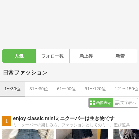
人気
フォロー数
急上昇
新着
日常ファッション
1〜30位
31〜60位
61〜90位
91〜120位
121〜150位
画像表示
文字表示
enjoy classic miniミニクーパーは生き物です
1
ミニクーパーの楽しみ方。ファッションとしてのミニ。遊び道具としてのミニ。車は移動の手段だけではありません。楽しんでなんぼです。