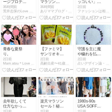
ージプロテオ
マラソン
ッコいい」が
ム シリーズ
SALE半額ク
似合うように
35時間前
35時間前
2日前
荒井志保のLove Life
ありママブログ・１６２センチのシンプル プチプラコーデ
ファッションは相手へのおもてなし 土居コウタロウ
ーポン情報②
なる理由。鍵
こちらも先着
は3色と、た
１００名限
った2,490円の
定！
パンツ
青春な夏祭
【ファミマ】
守護を主に魔
り。
サンリオキャ
や穢れを払い
ラクターズ×
癒すブレスレ
2日前
2日前
2日前
Mam.atsu＊Love Days｡｡｡
高齢出産〜41歳で妊娠〜その後。
占いデザイン論・お守りファッション論
メーカーマス
ット【作品紹
コット
介：五芒星の
魔法陣式パワ
ーストーンブ
レス】
去年欲しくて
楽天マラソン
1980s-90s
仕方なかった
セール！秘密
USA SOFFE
やつ♡
クーポンも♡
SHIRTS S/S
2日前
2日前
2日前