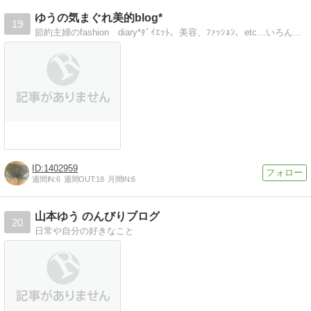
ゆうの気まぐれ美的blog*
19
節約主婦のfashion diary*ﾀﾞｲｴｯﾄ、美容、ﾌｧｯｼｮﾝ、etc…いろんなｼﾞｬﾝﾙで更新してます＾＾
1402959
週間IN:
6
週間OUT:
18
月間IN:
6
山本ゆう のんびりブログ
20
日常や自分の好きなこと