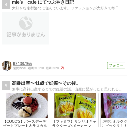
mie’s cafe にてつぶやき日記
4
大好きな京都洛北に住んでいます。ファッションが大好きで毎日のコーデを残しています。
1387955
週間IN:
20
週間OUT:
10
月間IN:
20
高齢出産〜41歳で妊娠〜その後。
5
無事に高齢出産するまでの妊活の話、出産に繋がったと思われることやグッズ紹介。少しずつ思い出しながら書いてます。現在2歳の娘の話も書いてます。
【COCO'S】バースデーデ
【ファミマ】サンリオキャ
♡桃♡ミルク
ザートプレート＆ラスカル
ラクターズ×メーカーマス
にビックリ！