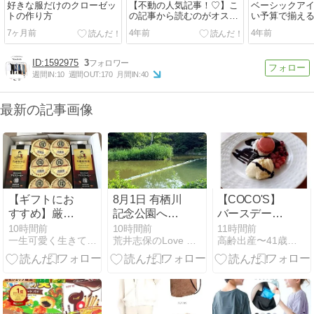
好きな服だけのクローゼッ
【不動の人気記事！♡】こ
ベーシックア
トの作り方
の記事から読むのがオスス
い予算で揃え
メ♡
7ヶ月前
4年前
4年前
1592975
3
週間IN:
10
週間OUT:
170
月間IN:
40
最新の記事画像
【ギフトにお
8月1日 有栖川
【COCO'S】
すすめ】厳選
記念公園へ朝
バースデーデ
素材！添加物
んぽ
ザートプレー
10時間前
10時間前
11時間前
一生可愛く生きて行く！ひなファッション
荒井志保のLove Life
高齢出産〜41歳で妊娠〜その後。
の少ないおい
ト＆ラスカル
しいスイーツ
まとめ