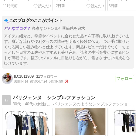
コット
11時間前
2日前
3日前
このブログのここがポイント
多彩なジャンルと季節感を追求
アイテム紹介と、季節やイベントに合わせた品々を丁寧に取り上げていま
す。身近な流行や便利グッズの情報を明るく軽妙に伝え、つい手に取りた
くなる楽しい読み物へと仕上げています。商品レビューだけでなく、ちょ
っとした日常の工夫やおすすめも盛り込み、読者の生活を豊かにするヒン
トが満載です。幅広いジャンルに目配りしながら、飽きさせない構成を心
掛けています。
1811989
11
週間IN:
14
週間OUT:
94
月間IN:
50
パリジェンヌ シンプルファッション
6
30代・40代の女性に、パリジェンヌのようなシンプルファッションをご提案しております。