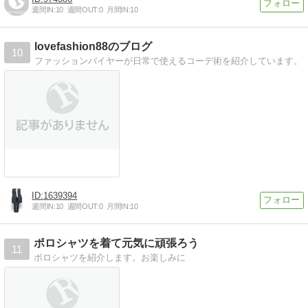
週間IN:
10
週間OUT:
0
月間IN:
10
lovefashion88のブログ
10
ファッションバイヤーが日常で使えるコーデ術を紹介しています。
1639394
週間IN:
10
週間OUT:
0
月間IN:
10
ポロシャツを着て元気に頑張ろう
11
ポロシャツを紹介します。お楽しみに