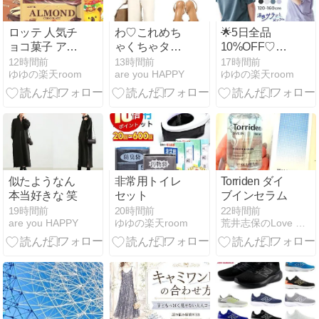
ロッテ 人気チ
わ♡これめち
🌟5日全品
ョコ菓子 アソ
ゃくちゃタイ
10%OFF♡保
ートセット
プ♡♡
冷剤ポケット
12時間前
13時間前
17時間前
ゆゆの楽天room
are you HAPPY
ゆゆの楽天room
付きTシャツ
似たようなん
非常用トイレ
Torriden ダイ
本当好きな 笑
セット
ブインセラム
19時間前
20時間前
22時間前
are you HAPPY
ゆゆの楽天room
荒井志保のLove Life