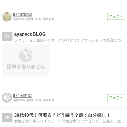
1926250
週間IN:
4
週間OUT:
6
月間IN:
8
ayanecoBLOG
24
ファッション通販バイヤーのブログですファッションや美容についてご紹介していきます
1449137
週間IN:
4
週間OUT:
4
月間IN:
8
30代40代！何着る？どう装う？輝く自分探し！
25
女性が輝く毎日を！カラー？骨格診断とは？セレブ、芸能人、販売員でもない普通の女性のファッションって？