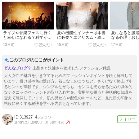
ライブや音楽フェスに行く
夏の機能性インナーは本当
夏になると服
と幸せになれる？科学が明
に必要？エアリズム・綿・
なる心理｜お
らかにした意外な効果
麻の違いと上手な使い分け
くなくなるの
13日前
15日前
17日前
方
このブログのここがポイント
上品さと洗練さを追求したファッション解説
大人女性の魅力を引き立てるためのファッションポイントを鋭く解説して
います。透け感や色の選び方、着こなしのコツなど、さりげなく格上げす
るヒントが満載です。シンプルながらも、センスを光らせるための具体的
なテクニックやトレンドの取り入れ方を、実用的な視点と包括的な知識を
交えて展開しています。肌の見せ方や配色のルールなど、見た目の印象を
格段に良くする秘訣を学べる内容となっています。
313927
4
週間IN:
20
週間OUT:
30
月間IN:
20