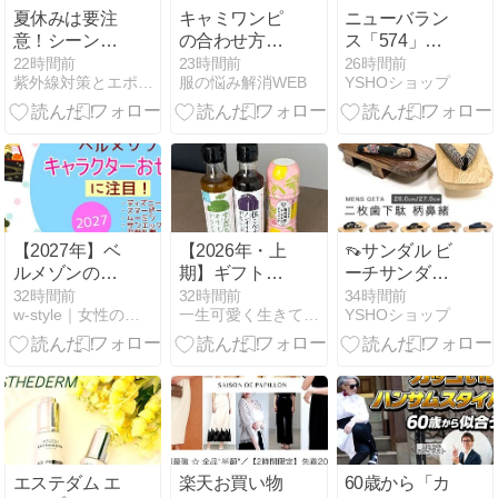
夏休みは要注
キャミワンピ
ニューバラン
意！シーン
の合わせ方
ス「574」ア
別・日焼け対
は？【子ども
ディダス「サ
22時間前
23時間前
26時間前
紫外線対策とエポカル
服の悩み解消WEB
YSHOショップ
策
っぽく見せな
ンバ OG」プ
い大人コー
ーマ「Vコー
デ】
ト バルク」
【2027年】ベ
【2026年・上
👡サンダル ビ
ルメゾンのキ
期】ギフトに
ーチサンダル
ャラクターお
もおすすめ！
下駄 草履
32時間前
32時間前
34時間前
w-style｜女性のためのライフスタイル情報
一生可愛く生きて行く！ひなファッション
YSHOショップ
せち全種類！
楽天で見つけ
ディズニー・
た美味しいも
刀剣乱舞・ム
のまとめ
ーミンなど紹
介
エステダム エ
楽天お買い物
60歳から「カ