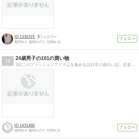
1336315
3
週間IN:
6
週間OUT:
3
月間IN:
18
24歳男子の101の買い物
18
101このファッションアイテムを集める話日常の面白い話、音楽の話、アートの話、日本の話、など
1431485
週間IN:
6
週間OUT:
0
月間IN:
12