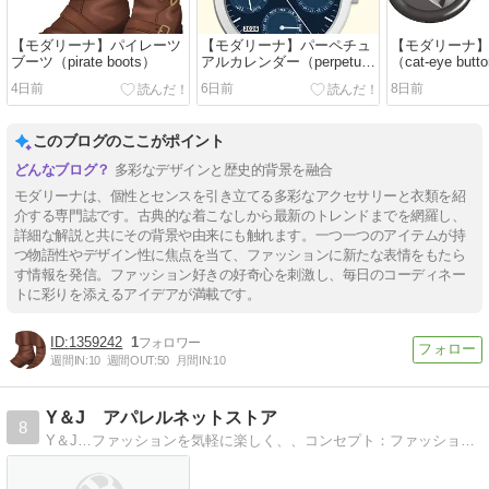
【モダリーナ】パイレーツ
【モダリーナ】パーペチュ
【モダリーナ
ブーツ（pirate boots）
アルカレンダー（perpetual
（cat-eye butt
calendar）
4日前
6日前
8日前
このブログのここがポイント
多彩なデザインと歴史的背景を融合
モダリーナは、個性とセンスを引き立てる多彩なアクセサリーと衣類を紹
介する専門誌です。古典的な着こなしから最新のトレンドまでを網羅し、
詳細な解説と共にその背景や由来にも触れます。一つ一つのアイテムが持
つ物語性やデザイン性に焦点を当て、ファッションに新たな表情をもたら
す情報を発信。ファッション好きの好奇心を刺激し、毎日のコーディネー
トに彩りを添えるアイデアが満載です。
1359242
1
週間IN:
10
週間OUT:
50
月間IN:
10
Y＆J アパレルネットストア
8
Y＆J…ファッションを気軽に楽しく、、コンセプト：ファッションを気軽に楽しく。現在HP準備中。