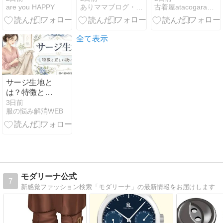
are you HAPPY
ありママブログ・１６２センチのシンプル プチプラコーデ
古着屋atacogarageのブログ
本日４日２０
Henry Neck T-
時から先着１
shirts Blue
００名限定！
Mens-XL
新作も半額♡
全て表示
サージ生地と
は？特徴と正
しい扱い方
3日前
服の悩み解消WEB
【失敗を防ぐ
手入れ方法】
モダリーナ公式
7
新感覚ファッション検索「モダリーナ」の最新情報をお届けします