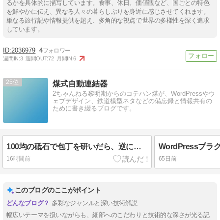
るかを具体的に描写しています。食事、休日、価値観など、国ごとの特色
を鮮やかに伝え、異なる人々の暮らしぶりを身近に感じさせてくれます。
単なる旅行記や情報提供を超え、多角的な視点で世界の多様性を深く追求
しています。
2036979
4
週間IN:
3
週間OUT:
72
月間IN:
6
25
煤式自動連結器
2ちゃんねる黎明期からのコテハン煤が、WordPressやウ
ェブデザイン、鉄道模型ネタなどの備忘録と情報共有の
ために書き綴るブログです。
100均の砥石で包丁を研いだら、逆に切れ味が落ちた。
16時間前
65日前
このブログのここがポイント
多彩なジャンルと深い技術解説
幅広いテーマを扱いながらも、細部へのこだわりと技術的な深さが光る記