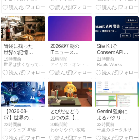
ほど管理が破
底と天井を狙
静かに整理！
綻する
う方法
胃袋に残った
2026/8/7 朝の
Site Kitで
世界の記憶｜
ITニュースま
Consent API警
海外生活960
とめ
告が出た話｜
19時間前
21時間前
21時間前
世界は狭くなってきているが、地球はまだまだでかい！
アイリス・オン・ブックレスト
Rapls Works
日で出会った
自作同意バナ
食文化と食事
ー×Consent
の違い（海外
Modeの落とし
クロニクル外
穴と対処
伝）
【2026-08-
とびだせどう
Gemini 監修に
07】世界のAI
ぶつの森【お
よるパクリサ
最新ニュー
月見】攻略 し
イト対策を実
22時間前
30時間前
32時間前
エグウェブ.JP@福岡／WEB分析・セミナー・講座・WEB…
わかりやすい攻略メモ
千里のポータルサイト
ス：実行型
ずえがうさぎ
施
AI、物理AI、
に⁉️