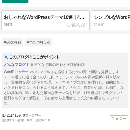
おしゃれなWordPressテーマ10選｜4つのテイスト別に厳選
6日前
15日前
#wordpress
#ブログ初心者
このブログのここがポイント
多角的な意味の理解と実践的解説
WordPressテーマのシンプルさを追求するための深い洞察を提供します。
テーマ選びに迷う全ての人に向けて、シンプルの本質や誤解を解き明か
し、実用的な選択基準を整理。テーマタイプの違いを理解し、目的に合っ
た最適解を見つけられるよう導きます。さらに、農業や介護、店舗向けな
どの具体的用途に応じた最適なテーマ例も紹介。URL短縮やプラグインの
便利さも併せて解説し、初心者から上級者まで役立つ内容となっていま
す。
2114159
9
週間IN:
30
週間OUT:
80
月間IN:
150