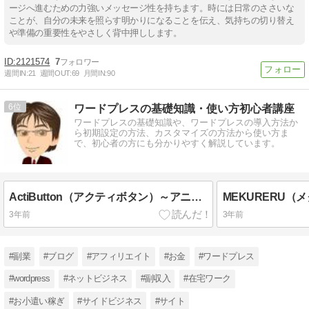
ージへ進むための力強いメッセージ性を持ちます。時には⽇常のささいな
ことが、自分の未来を照らす明かりになることを伝え、気持ちの切り替え
や準備の重要性をやさしく背中押しします。
2121574
7
週間IN:
21
週間OUT:
69
月間IN:
90
6
ワードプレスの基礎知識・使い方初心者講座
ワードプレスの基礎知識や、ワードプレスの導入方法か
ら初期設定の方法、カスタマイズの方法から使い方ま
で、初心者の方にも分かりやすく解説しています。
ActiButton（アクティボタン）～アニメーションボタンを作成するワードプレスのプラグイン～
3年前
3年前
#副業
#ブログ
#アフィリエイト
#お金
#ワードプレス
#wordpress
#ネットビジネス
#副収入
#在宅ワーク
#お小遣い稼ぎ
#サイドビジネス
#サイト