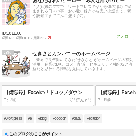
あなたは私のヒーロー みんな誰かのヒーロー
４人姉妹のママで、ワードプレスの話から体の痛みに悩
まされる日々の事、お小遣い稼ぎから思い出話まで。鬱
や認知症までてんこ盛り予定。
1811106
週間IN:
3
週間OUT:
6
月間IN:
6
28
せきさとカンパニーのホームページ
IT業界で長年働いてきた”せきさと”がホームページの有効
活用、企業のDX、コスト削減、セキュリティ強化など有
益だと思われる情報を提供していきます。
【備忘録】Excelの「ドロップダウンリスト」を極める！入力のストレスをゼロにする究極のカスタマイズ。
7ヶ月前
7ヶ月前
#wordpress
#ai
#blog
#cocoon
#data
#solution
このブログのここがポイント