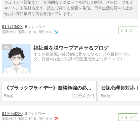
キュリティ対策など、実用的なテクニックを詳しく解説。さらに、グルメ
やイベント取材も交え、読んで得する情報を発信。日常生活の質を向上さ
せたい方に最適な内容が揃っています。
1713428
6
週間IN:
18
週間OUT:
66
月間IN:
84
8
福祉職を脱ワープアさせるブログ
全ての福祉職が経済的に豊かになることを目指すブロ
グ。資格×お金の知識×資産運用が主なテーマです。
《ブラックフライデー》資格勉強の必需品！ 勉強の効率が飛躍するアイテム１０選
5年前
5年前
2058230
3
週間IN:
16
週間OUT:
28
月間IN:
48