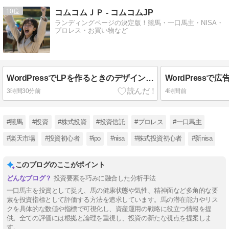
10
コムコムＪＰ - コムコムJP
ランディングページの決定版！競馬・一口馬主・NISA・
プロレス・お買い物など
WordPressでLPを作るときのデザイン基本
3時間30分前
4時間前
#競馬
#投資
#株式投資
#投資信託
#プロレス
#一口馬主
#楽天市場
#投資初心者
#ipo
#nisa
#株式投資初心者
#新nisa
このブログのここがポイント
投資要素を巧みに融合した分析手法
一口馬主を投資として捉え、馬の健康状態や気性、精神面など多角的な要
素を投資指標として評価する方法を追求しています。馬の潜在能力やリス
クを具体的な数値や指標で可視化し、資産運用の戦略に役立つ情報を提
供。全ての評価には根拠と論理を重視し、投資の新たな視点を提案しま
す。