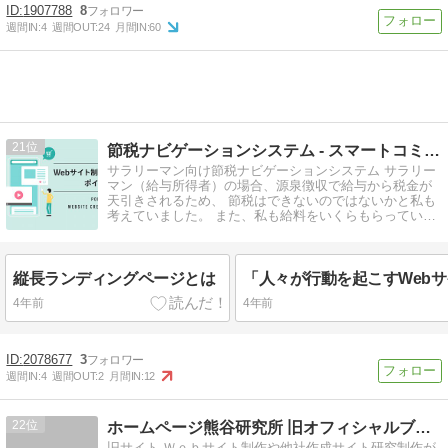
1907788
8
週間IN:
4
週間OUT:
24
月間IN:
60
21
節税ナビゲーションシステム - スマートコミュニティ
サラリーマン向け節税ナビゲーションシステム サラリー
マン（給与所得者）の場合、源泉徴収で給与から税金が
天引きされるため、 節税はできないのではないかと私も
考えていました。 また、私も給料をいくらもらってい
て、税金をいくら ...
縦長ランディングページとは
4年前
4年前
2078677
3
週間IN:
4
週間OUT:
2
月間IN:
12
22
ホームページ熊谷研究所 旧オフィシャルブログ
旧サイト Ｗｅｂサイト制作や他社作成サイト研究制作が