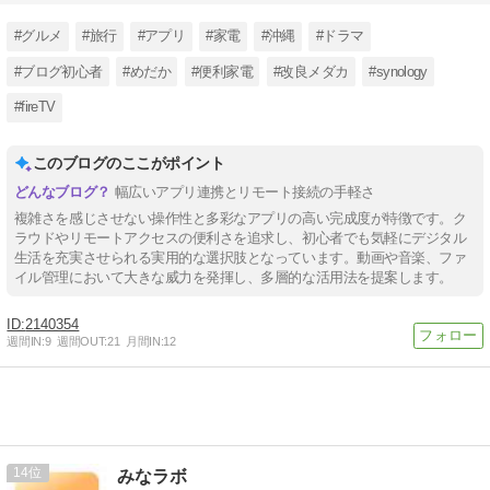
#グルメ
#旅行
#アプリ
#家電
#沖縄
#ドラマ
#ブログ初心者
#めだか
#便利家電
#改良メダカ
#synology
#fireTV
このブログのここがポイント
幅広いアプリ連携とリモート接続の手軽さ
複雑さを感じさせない操作性と多彩なアプリの高い完成度が特徴です。ク
ラウドやリモートアクセスの便利さを追求し、初心者でも気軽にデジタル
生活を充実させられる実用的な選択肢となっています。動画や音楽、ファ
イル管理において大きな威力を発揮し、多層的な活用法を提案します。
2140354
週間IN:
9
週間OUT:
21
月間IN:
12
14
みなラボ