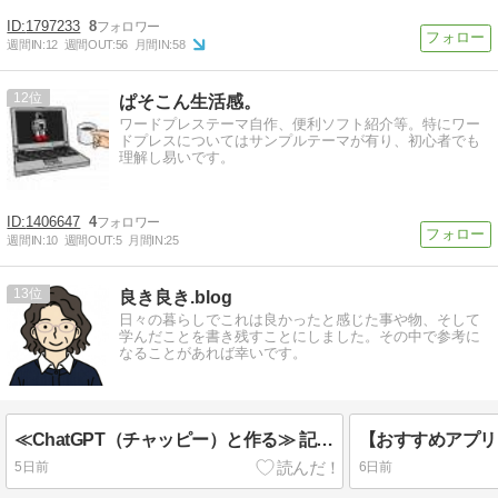
1797233
8
週間IN:
12
週間OUT:
56
月間IN:
58
12
ぱそこん生活感。
ワードプレステーマ自作、便利ソフト紹介等。特にワー
ドプレスについてはサンプルテーマが有り、初心者でも
理解し易いです。
1406647
4
週間IN:
10
週間OUT:
5
月間IN:
25
13
良き良き.blog
日々の暮らしでこれは良かったと感じた事や物、そして
学んだことを書き残すことにしました。その中で参考に
なることがあれば幸いです。
≪ChatGPT（チャッピー）と作る≫ 記事を書く前にやること｜ブログの土台づくり 📝ブログノート
5日前
6日前