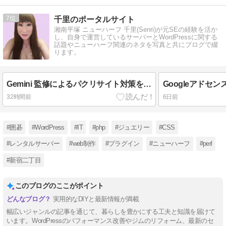
7
千里のポータルサイト
湘南平塚 ニューハーフ 千里(Senri)が元SEの経験を活か
し、自身で運営しているサーバーとWordPressに関する
話題やニューハーフ関連のネタを写真と共にブログで綴
ります。
Gemini 監修によるパクリサイト対策を実施
32時間前
6日前
#囲碁
#WordPress
#IT
#php
#ジュエリー
#CSS
#レンタルサーバー
#web制作
#プラグイン
#ニューハーフ
#perl
#新宿二丁目
このブログのここがポイント
実用的なDIYと最新情報が満載
幅広いジャンルの記事を通じて、暮らしを豊かにする工夫と知識を届けて
います。WordPressのパフォーマンス改善やジムのリフォーム、最新のセ