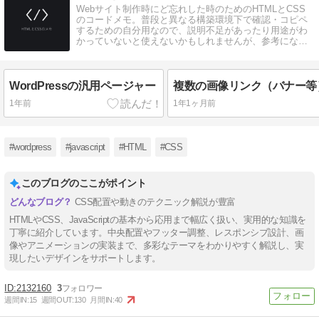
Webサイト制作時にど忘れした時のためのHTMLとCSS
のコードメモ。普段と異なる構築環境下で確認・コピペ
するための自分用なので、説明不足があったり用途がわ
かっていないと使えないかもしれませんが、参考になれ
ばどうぞ
WordPressの汎用ページャー
1年前
1年1ヶ月前
#wordpress
#javascript
#HTML
#CSS
このブログのここがポイント
CSS配置や動きのテクニック解説が豊富
HTMLやCSS、JavaScriptの基本から応用まで幅広く扱い、実用的な知識を
丁寧に紹介しています。中央配置やフッター調整、レスポンシブ設計、画
像やアニメーションの実装まで、多彩なテーマをわかりやすく解説し、実
現したいデザインをサポートします。
2132160
3
週間IN:
15
週間OUT:
130
月間IN:
40