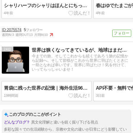
シャリハーフのシャリはほんとにちっちゃかった
春はゆでたまごが
4年前
4年前
2075574
5
週間IN:
3
週間OUT:
13
月間IN:
10
24
世界は狭くなってきているが、地球はまだまだでかい！
今までの旅、そしてこれからも続くであろう旅の記憶か
ら記録へ。そして皆様がこれから世界に羽ばたくときに
一助となれば幸いです。世界に羽ばたけ！気を付けて、
いってらっしゃいませ！
胃袋に残った世界の記憶｜海外生活960日で出会った食文化と食事の違い（海外クロニクル外伝）
19時間前
3日前
このブログのここがポイント
異文化理解と違いを鋭く掘り下げる視点
多彩な国々での生活経験から、宗教や文化の違いが日常にどう影響してい