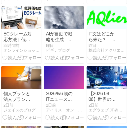
透明性規制、
本番運用
ECクレーム対
AIが自動で戦
IF文はどこか
応方法｜低評
略を生成！
ら来た？──
価を防ぐ返信
「異国のAI.ス
プログラミン
33時間前
昨日
昨日
オンラインショップの開設構築と運営ガイド
ビギナブログ
株式会社アクリエ AQlier
術
トラテジービ
グ の“条件分
ルダー」の特
岐”が生まれた
徴と発売記念
静かな歴史
セール情報
【8月9日ま
で】
個人プランと
2026/8/6 朝の
【2026-08-
法人プラン、
ITニュースま
06】世界のAI
会社の業務で
とめ
最新ニュー
2日前
2日前
2日前
ジェイスのブログ
アイリス・オン・ブックレスト
エグウェブ.JP@福岡／WEB分析・セミナー・講座・WEB…
は何が違うの
ス：役割別
か（2026年8
AI、本番設
月時点）
計、AIインフ
ラ、透明性規