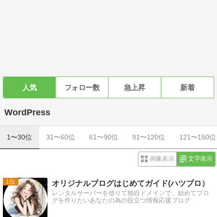
人気
フォロー数
急上昇
新着
WordPress
1〜30位
31〜60位
61〜90位
91〜120位
121〜150位
画像表示
文字表示
1
オリジナルブログはじめてガイド(ハツブロ）
レンタルサーバーを借りて独自ドメインで、始めてブロ
グを作りたいあなたの為の役立つ情報応援ブログ