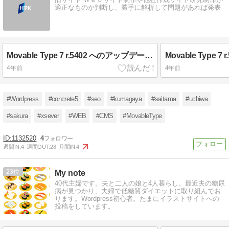
適正なものか判断し、勝手に解析して問題があれば発表
Movable Type 7 r.5402 へのアップデート完了
4年前
4年前
#Wordpress
#concrete5
#seo
#kumagaya
#saitama
#uchiwa
#sakura
#xsever
#WEB
#CMS
#MovableType
1132520
4
週間IN:
4
週間OUT:
28
月間IN:
4
23
My note
40代主婦です。夫と二人の娘と4人暮らし。最近夫の糖尿
病が見つかり、夫婦で低糖質ダイエットに取り組んでお
ります。Wordpress初心者。たまにイラストサイトへの
投稿をしています。