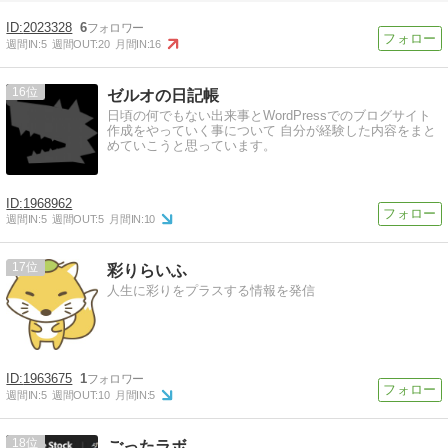
2023328
6
週間IN:
5
週間OUT:
20
月間IN:
16
16
ゼルオの日記帳
日頃の何でもない出来事とWordPressでのブログサイト
作成をやっていく事について 自分が経験した内容をまと
めていこうと思っています。
1968962
週間IN:
5
週間OUT:
5
月間IN:
10
17
彩りらいふ
人生に彩りをプラスする情報を発信
1963675
1
週間IN:
5
週間OUT:
10
月間IN:
5
18
ごったラボ