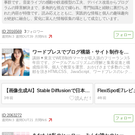
事群です。音楽ライブの感動や鉄道模型の工夫、デバイス改造からプログ
ラムの障害解決まで、多角的な視点で綴られ、専門知識と経験に裏打ちさ
れた内容が特徴です。読み応えとともに、実践的な情報と個人の趣味趣向
が絶妙に融合し、変化に富んだ情報収集の場として成立しています。
2016569
3
週間IN:
3
週間OUT:
39
月間IN:
6
26
ワードプレスでブログ構築・サイト制作を学ぶ初心者の為の忘備録
講師▼東京でWEB制作マーケが収入源のフリーランス5
年目です。グーグルアルゴリズムの理解と集客促進と構
成指示等。個人で教室を運営、おかげさまで多数のご依
頼を頂きHTMLCSS、JavaScript、ワードプレスのレクチ
ャーをしています。
【画像生成AI】Stable Diffusionで日本人美女を生成する方法
3年前
4年前
2063272
週間IN:
3
週間OUT:
21
月間IN:
6
27