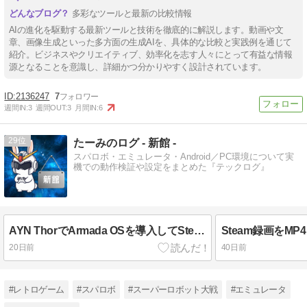
多彩なツールと最新の比較情報
AIの進化を駆動する最新ツールと技術を徹底的に解説します。動画や文
章、画像生成といった多方面の生成AIを、具体的な比較と実践例を通じて
紹介。ビジネスやクリエイティブ、効率化を志す人々にとって有益な情報
源となることを意識し、詳細かつ分かりやすく設計されています。
2136247
7
週間IN:
3
週間OUT:
3
月間IN:
6
29
たーみのログ - 新館 -
スパロボ・エミュレータ・Android／PC環境について実
機での動作検証や設定をまとめた『テックログ』
AYN ThorでArmada OSを導入してSteam検証｜スパロボYが安定動作
20日前
40日前
#レトロゲーム
#スパロボ
#スーパーロボット大戦
#エミュレータ