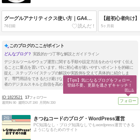
グーグルアナリティクス使い方｜GA4を初心者向けにやさしく解説
76日前
5ヶ月前
このブログのここがポイント
実践的かつ丁寧な解説とガイドライン
デジタルツールやウェブ運営に関する手順や設定方法をわかりやすく伝え
ることに重点を置いています。特に初心者が迷いやすいポイントを的確に
捉え、ステップバイステップの解説や実践例を交えて具体的に紹介しま
す。専門用語をできるだけ避けながらも、実用性の高い情報を提供し、読
【Tips】気になるブログをフォロー。

者のデジタルスキルと自信を高めることを目標としています。
登録不要。更新を逃さずキャッチ！
閉じる
1823521
17
週間IN:
90
週間OUT:
190
月間IN:
330
2
きつねコードのブログ・WordPress運営
PC知識なし・ブログ知識なしでもwordpress運営できる
ようになるためのサイト