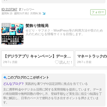
2137347
2
週間IN:
15
週間OUT:
852
月間IN:
36
11
髪飾り情報局
せどり・ヤフオク・WordPress等の利用方法や世のため
人のためになる情報サイトを目指します。
【デジラアプリ キャンペーン】データ付与後の注意点：データの有効期限、使用順序、確認方法を解説
2年7ヶ月前
2年7ヶ月前
このブログのここがポイント
実践的な裏ワザや設定説明に焦点を当てている
主に携帯料金やデジタル活用に関する実用情報を提供しています。データ
の有効期限や無料回数の増やし方、登録手順など実生活に役立つ知識を丁
寧に解説し、日常のペースで便利さを引き出すポイントを押さえていま
す。