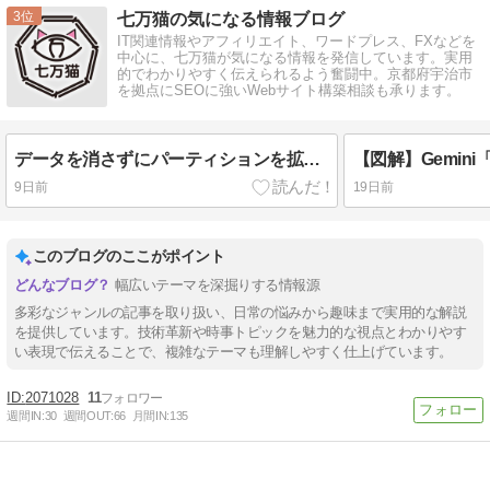
3
七万猫の気になる情報ブログ
IT関連情報やアフィリエイト、ワードプレス、FXなどを
中心に、七万猫が気になる情報を発信しています。実用
的でわかりやすく伝えられるよう奮闘中。京都府宇治市
を拠点にSEOに強いWebサイト構築相談も承ります。
データを消さずにパーティションを拡張する方法｜Cドライブの容量不足を解決！
9日前
19日前
このブログのここがポイント
幅広いテーマを深掘りする情報源
多彩なジャンルの記事を取り扱い、日常の悩みから趣味まで実用的な解説
を提供しています。技術革新や時事トピックを魅力的な視点とわかりやす
い表現で伝えることで、複雑なテーマも理解しやすく仕上げています。
2071028
11
週間IN:
30
週間OUT:
66
月間IN:
135