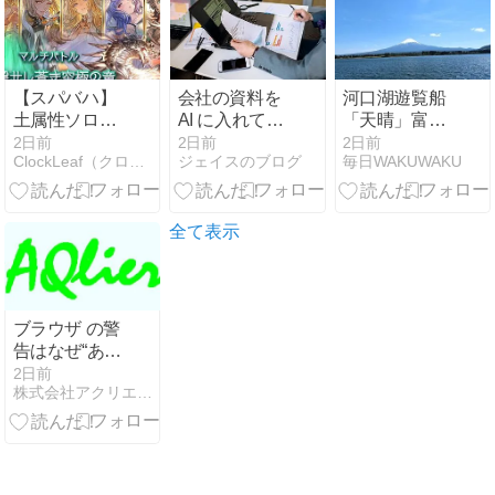
制
【スパバハ】
会社の資料を
河口湖遊覧船
土属性ソロ、
AI に入れてい
「天晴」富士
アンドロメダ
いのか、各サ
山絶景クルー
2日前
2日前
2日前
ClockLeaf（クロックリーフ）
ジェイスのブログ
毎日WAKUWAKU
入りライフォ
ービスの規約
ズ案内｜Lake
編成の紹介
を調べた
Kawaguchi
（ほぼフルオ
（2026年8月
Cruise
ートで可能）
時点）
“Appare”
全て表示
ブラウザ の警
告はなぜ“あい
まい”なのか：
2日前
株式会社アクリエ AQlier
HTTPSと混在
コンテンツの
静かな構造