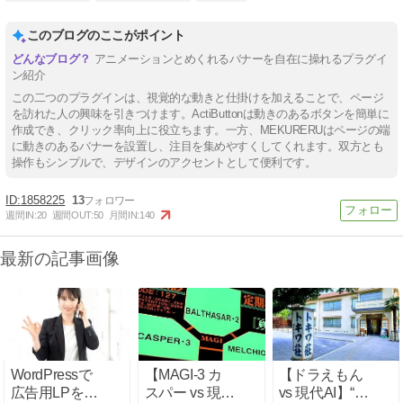
このブログのここがポイント
アニメーションとめくれるバナーを自在に操れるプラグイ
ン紹介
この二つのプラグインは、視覚的な動きと仕掛けを加えることで、ページ
を訪れた人の興味を引きつけます。ActiButtonは動きのあるボタンを簡単に
作成でき、クリック率向上に役立ちます。一方、MEKURERUはページの端
に動きのあるバナーを設置し、注目を集めやすくしてくれます。双方とも
操作もシンプルで、デザインのアクセントとして便利です。
1858225
13
週間IN:
20
週間OUT:
50
月間IN:
140
最新の記事画像
WordPressで
【MAGI-3 カ
【ドラえもん
広告用LPを作
スパー vs 現代
vs 現代AI】“ひ