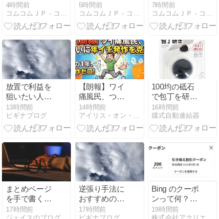
るときに知っ
AI】“女性人格
みつ道具”はAI
4時間前
5時間前
7時間前
コムコムＪＰ - コムコムJP
コムコムＪＰ - コムコムJP
コムコムＪＰ - コムコムJP
ておくべき基
AI”はどこまで
技術として実
本
実現したの
現可能なの
か？価値観・
か？2026年の
感情・社会性
テクノロジー
を持つAIとし
で検証する
ての構造を比
較する
放置で利益を
【朗報】ワイ
100均の砥石
狙いたい人が
痛風民、つい
で包丁を研い
『異国の殴り
に年イチ発作
だら、逆に切
13時間前
14時間前
16時間前
ビギナブログ
アイリス・オン・ブックレスト
煤式自動連結器
込みGOLD』
を克服
れ味が落ち
を導入する前
た。
に知っておく
べきこと
まとめページ
逆張り手法に
Bing のクーポ
を手で書くの
おすすめのイ
ンって何？仕
をやめた話 –
ンジケーター
組み・使い
17時間前
17時間前
19時間前
ジェイスのブログ
ビギナブログ
株式会社アクリエ AQlier
記事が増える
5選！相場の
方・注意点を