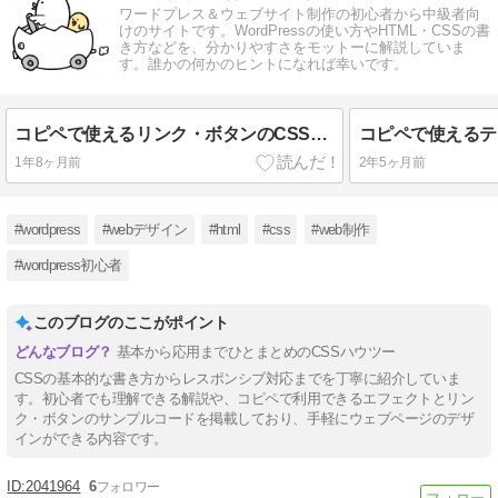
ワードプレス＆ウェブサイト制作の初心者から中級者向
けのサイトです。WordPressの使い方やHTML・CSSの書
き方などを、分かりやすさをモットーに解説していま
す。誰かの何かのヒントになれば幸いです。
コピペで使えるリンク・ボタンのCSS＆サンプルコード10選～問い合わせや資料請求ボタンにも
1年8ヶ月前
2年5ヶ月前
#wordpress
#webデザイン
#html
#css
#web制作
#wordpress初心者
このブログのここがポイント
基本から応用までひとまとめのCSSハウツー
CSSの基本的な書き方からレスポンシブ対応までを丁寧に紹介していま
す。初心者でも理解できる解説や、コピペで利用できるエフェクトとリン
ク・ボタンのサンプルコードを掲載しており、手軽にウェブページのデザ
インができる内容です。
2041964
6