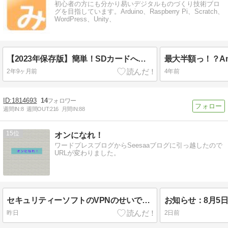
初心者の方にも分かり易いデジタルものづくり技術ブロ
グを目指しています。Arduino、Raspberry Pi、Scratch、
WordPress、Unity、
【2023年保存版】簡単！SDカードへ保存した写真データを誤って削除してしまった時に自力で復元する方法（※しかも2GBまでは無料！）
2年9ヶ月前
4年前
1814693
14
週間IN:
8
週間OUT:
216
月間IN:
88
15
オンになれ！
ワードプレスブログからSeesaaブログに引っ越したので
URLが変わりました。
セキュリティーソフトのVPNのせいでワードプレス管理画面にアクセスできないという盲点
昨日
2日前