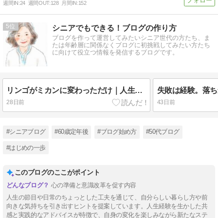
週間IN:
24
週間OUT:
128
月間IN:
152
5
シニアでもできる！ブログの作り方
ブログを作って運営してみたいシニア世代の方たち、ま
たは年齢層に関係なくブログに初挑戦してみたい方たち
に向けて役立つ情報を発信するブログです。
リンゴがミカンに変わっただけ｜人生は、同じテーマを形を変えて運んでくる
28日前
43日前
#シニアブログ
#60歳定年後
#ブログ始め方
#50代ブログ
#はじめの一歩
このブログのここがポイント
心の準備と意識改革を促す内容
人生の節目や日常のちょっとした工夫を通じて、自分らしい暮らし方や前
向きな気持ちを引き出すヒントを提案しています。人生経験を生かした共
感と実践的なアドバイスが特徴で、自身の変化を楽しみながら新たなステ