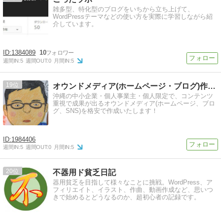
雑多型、特化型のブログをいちから立ち上げて、
WordPressテーマなどの使い方を実際に学習しながら紹
介しています。
1384089
10
週間IN:
5
週間OUT:
0
月間IN:
5
19
オウンドメディア(ホームページ・ブログ)作成は Web沖縄
沖縄の中小企業・個人事業主・個人限定で、コンテンツ
重視で成果が出るオウンドメディア(ホームページ、ブロ
グ、SNS)を格安で作成いたします！
1984406
週間IN:
5
週間OUT:
0
月間IN:
5
20
不器用ド貧乏日記
器用貧乏を目指して様々なことに挑戦。WordPress、ア
フィリエイト、イラスト、作曲、動画作成など、思いつ
きで始めるとどうなるのか、超初心者の記録です。