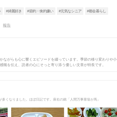
い
#綺麗好き
#節約・倹約嫌い
#元気なシニア
#都会暮らし
報告
かながらも心に響くエピソードを綴っています。季節の移り変わりや小
感慨を伝え、読者の心にそっと寄り添う優しい文章が特長です。
が多くなりました。ほぼ日記です。座右の銘「人間万事塞翁が馬」