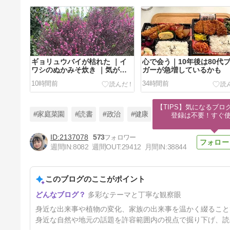
ギョリュウバイが枯れた ｜イ
心で会う｜10年後は80代
ワシのぬかみそ炊き ｜気が沈
ガーが急増しているかも
む
10時間前
34時間前
【TIPS】気になるブロ
#家庭菜園
#読書
#政治
#健康
登録は不要！すぐ
2137078
573
週間IN:
8082
週間OUT:
29412
月間IN:
38844
石灰沈着性腱板炎 ｜軽トラで
行った
このブログのここがポイント
4日前
多彩なテーマと丁寧な観察眼
身近な出来事や植物の変化、家族の出来事を温かく綴ること
身近な自然や地元の話題を許容範囲内の視点で掘り下げ、読