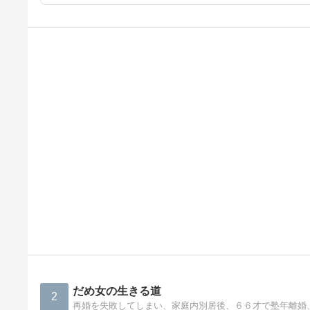
だめ女の生きる道
2
再婚を失敗してしまい、家庭内別居後、６６才で塾年離婚