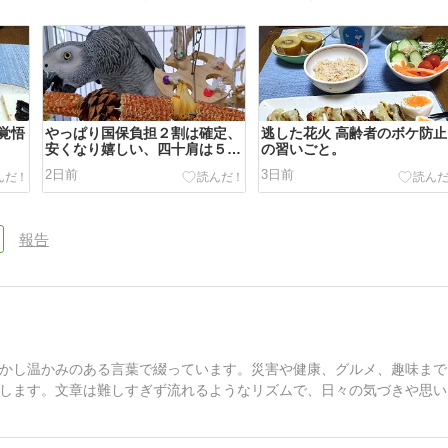
覚悟
やっぱり国保負担２割は確定、
逃した花火 高齢者のボケ防止
安くなり嬉しい、四十肩は５ヵ
の習いごと。
月
2日前
3日前
報告
かし温かみのある言葉で綴っています。災害や健康、グルメ、趣味まで
します。文章は難しすぎず流れるようなリズムで、日々の気づきや思い