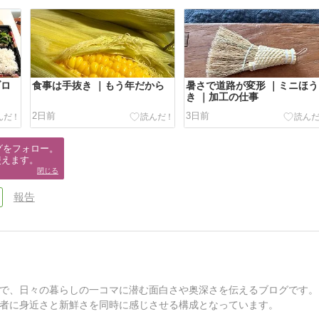
ブロ
食事は手抜き ｜もう年だから
暑さで道路が変形 ｜ミニほう
き ｜加工の仕事
2日前
3日前
グをフォロー。

使えます。
閉じる
報告
で、日々の暮らしの一コマに潜む面白さや奥深さを伝えるブログです。
者に身近さと新鮮さを同時に感じさせる構成となっています。