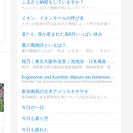
ふるさと納税をしていますか？
ちょっとふるさと納税が気になっていて・・・
イオン、イオンモールの呼び名
イオンの前身が沢山あるのと地域によって呼び名が違うことを知ったのでお聞きしたいです。記入漏れがあったらすみません(*_ _)՞՞この中にない場合はその他へお願い致します
某ﾅｰｽ、孫が産まれた為8月いっぱい休み
夏の風物詩といえば？
夏の風物詩いえば？ 私は「かき氷」「花火」「きもだめし」といったところです (^_^)v
桜乃｜東京大阪外送茶｜泡泡浴・日本風俗・上門服務LINE ID：3sk6 Tg： @Saku62 G
桜乃，深耕東京與大阪的在地旅遊顧問。我始終堅持『真實、透明、安全』的諮詢原則，致力於為每一位貴賓打造最純粹、高品質的深度日本在地體驗。不僅是資源的對接者，更是您旅途中的專業嚮導，讓每一刻都尊榮非凡。諮詢與合作請至：https://gleez
Ergonomie und Komfort: Warum ein höhenverstellbare
Arbeiten Sie dynamischer mit einem höhenverstellbaren Schreibtisch. Bewegung im Alltag wird unterstützt und Sicherheit g
新宿御苑の古木アメリカキササギ
新宿御苑にある歴史的な木についての話を読みました。あなたはこの木の魅力をどう感じますか？
今日の一日
今日も曇り空
今日も疲れた