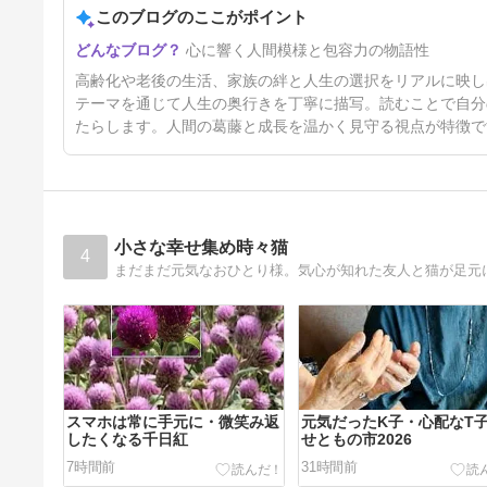
このブログのここがポイント
4日前
心に響く人間模様と包容力の物語性
高齢化や老後の生活、家族の絆と人生の選択をリアルに映し
テーマを通じて人生の奥行きを丁寧に描写。読むことで自分
たらします。人間の葛藤と成長を温かく見守る視点が特徴で
小さな幸せ集め時々猫
4
まだまだ元気なおひとり様。気心が知れた友人と猫が足元
スマホは常に手元に・微笑み返
元気だったK子・心配なT
したくなる千日紅
せともの市2026
7時間前
31時間前