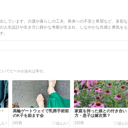
出しています。介護や暮らしの工夫、将来への不安と希望など、多彩な
の人生設計や生き方に静かな考察が生まれ、しなやかな共感と勇気をも
す。
にいてビールがあれば幸せ。
子・
高輪ゲートウェイで乳癌手術前
家庭を持った娘との付き合い
のK子を励ます会
方・息子は嫁次第？
2日前
2日前