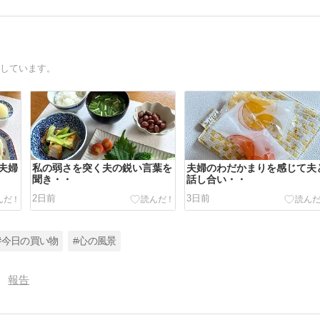
録しています。
夫婦
私の弱さを突く夫の鋭い言葉を
夫婦のわだかまりを感じて夫
聞き・・
話し合い・・
2日前
3日前
#今日の買い物
#心の風景
報告