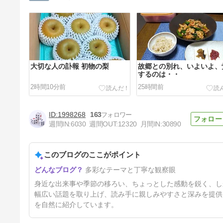
大切な人の訃報 初物の梨
故郷との別れ、いよいよ、
するのは・・
2時間10分前
25時間前
1998268
163
週間IN:
6030
週間OUT:
12320
月間IN:
30890
このブログのここがポイント
パソコンのトラブル原因、アッ
多彩なテーマと丁寧な観察眼
プデートだった・・・バインミ
ー食べる
4日前
身近な出来事や季節の移ろい、ちょっとした感動を鋭く、し
幅広い話題を取り上げ、読み手に親しみやすさと深みを提供
を自然に紹介しています。