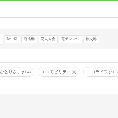
検索
熱中症
断捨離
花火大会
電子レンジ
被災地
ひとりさま
エコモビリティ
エコライフ
504
0
212