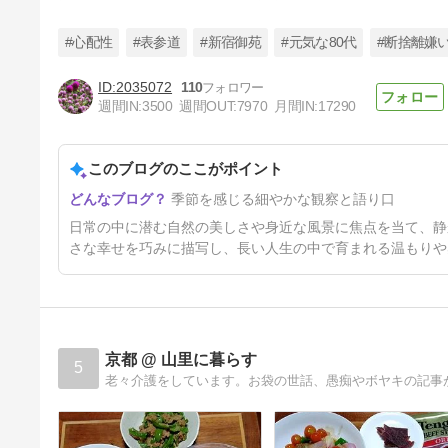
#心配性
#表参道
#新宿御苑
#元気な80代
#断捨離嫌
2035072
110
週間IN:
3500
週間OUT:
7970
月間IN:
17290
地中で何年も過ごした命・私の
ミニキッチン
このブログのここがポイント
3日前
季節を感じる細やかな観察と語り口
日常の中に潜む自然の美しさや身近な風景に焦点を当て、静
さな幸せを巧みに描写し、長い人生の中で育まれる温もりや
京都 @ 山里に暮らす
5
老々介護をしています。お袋の世話、愚痴やボヤキの記事