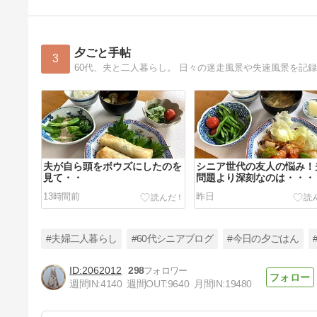
夕ごと手帖
3
60代、夫と二人暮らし。 日々の迷走風景や失速風景を記
夫が自ら頭をボウズにしたのを
シニア世代の友人の悩み！
見て・・
問題より深刻なのは・・・
13時間前
昨日
#夫婦二人暮らし
#60代シニアブログ
#今日の夕ごはん
2062012
298
週間IN:
4140
週間OUT:
9640
月間IN:
19480
19歳の私が聴けなかった声を
65歳の今、聴く