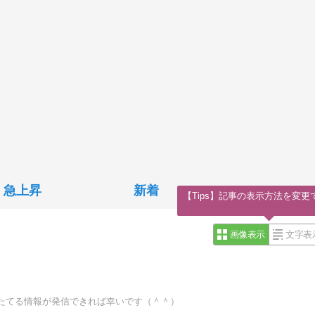
急上昇
新着
【Tips】記事の表示方法を変更
画像表示
文字表
たてる情報が発信できれば幸いです（＾＾）