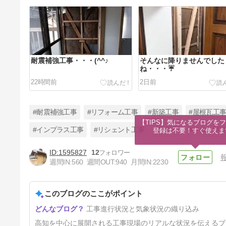
耐震補強工事・・・(^^♪
そんなに降りませんでした
ね・・・☔
22時間前
2日前
#耐震補強工事
#リフォーム工事
#新築工事
#屋根瓦工
【TIPS】気になるブログをフ
#インプラス工事
#リシェント工事
#畳工事
#クロス貼
登録は不要！すぐ使えま
1595827
12
今日も降りましたね・・・(^-
週間IN:
560
週間OUT:
940
月間IN:
2230
^;
5日前
このブログのここがポイント
工事進行状況と気象状況の織り込み
高知を中心に展開される工事現場のリアルな状況を伝えるブ