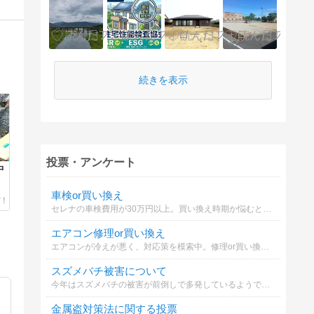
続きを表示
投票・アンケート
中
車検or買い換え
セレナの車検費用が30万円以上。買い換え時期か悩むとき。
エアコン修理or買い換え
エアコンが冷えが悪く、対応策を模索中。修理or買い換えかで悩んでいます。どちらが妥当でしょうか？
スズメバチ被害について
今年はスズメバチの被害が前倒しで多発しているようです。あなたはどの対策を取りますか？
金属盗対策法に関する投票