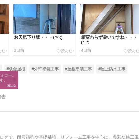
お天気下り坂・・・(^^;)
相変わらず暑いですね・・・
(*_*;
3日前
4日前
事
#板金屋根
#外壁塗装工事
#屋根塗装工事
#屋上防水工事
ォロー。

り替え工事
す。
閉じる
報告
ログで、耐震補強や基礎補強、リフォーム工事を中心に、多彩な施工風