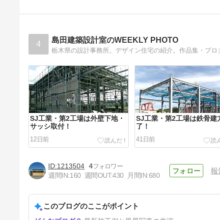
M校新築。
4年前
島田建築設計室のWEEKLY PHOTO
4
栃木県の設計事務所。デザイン住宅の紹介。作品集・プロ
SJ工業・第2工場は外壁下地・
SJ工業・第2工場は鉄骨建
サッシ取付！
了！
12日前
41日前
1213504
4
報
週間IN:
160
週間OUT:
430
月間IN:
680
このブログのここがポイント
SJ工業・第2工場の工事着工し