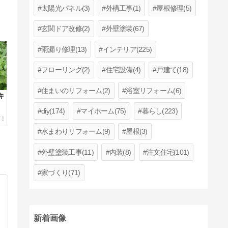
太陽光パネル(3)
外構工事(1)
屋根修理(5)
玄関ドア改修(2)
外壁塗装(67)
雨漏り修理(13)
インテリア(225)
フローリング(2)
住宅設備(4)
戸建て(18)
住まいのリフォーム(2)
浴室リフォーム(6)
キ
diy(174)
マイホーム(75)
暮らし(223)
水まわりリフォーム(9)
屋根(3)
外壁塗装工事(11)
内装(8)
注文住宅(101)
家づくり(71)
新着画像