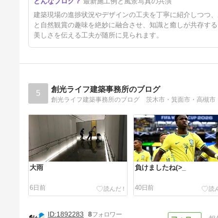
最新施工例と風景写真の共演
ました！
4ヶ月前
建築現場の進捗状況やデザインの工夫を丁寧に紹介しつつ、
と自然観賞の趣味を絶妙に融合させ、知識と癒しが共存する
美しさを伝える工夫が随所に見られます。
創光ライフ建築事務所のブログ
5
大雨
負けましたね(>_
6日前
40日前
1892283
8