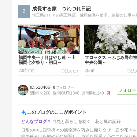
成長する家 つれづれ日記
2
埼玉県のＦＰの家工務店。健康住宅を追求。建築の仕事を
福岡中央一丁目はやし連 ～上
フロックス ～ふじみ野市
福岡七夕祭り・初日～
中央公園～
20時間前
2日前
518405
8
週間IN:
260
週間OUT:
1340
月間IN:
1140
このブログのここがポイント
ヘリアンサス・ロドン・ゴール
自然と暮らしを紡ぐ、花と庭の記録
ド
5日前
日常の中に四季折々の風物詩を巧みに織り交ぜ、庭や花々を
節の移ろいを鮮やかに描写し、身近な風景と心のつながりを