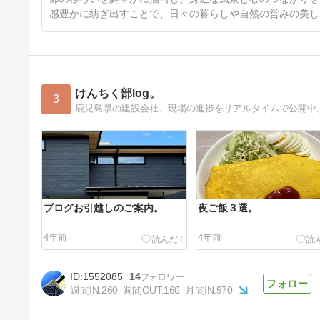
感豊かに紡ぎ出すことで、日々の暮らしや自然の営みの美し
けんちく部log。
3
鹿児島県の建設会社、現場の進捗をリアルタイムで公開中
ブログお引越しのご案内。
夜ご飯３選。
4年前
4年前
1552085
14
週間IN:
260
週間OUT:
160
月間IN:
970