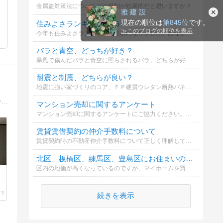
金属盗対策法についてどの規制が効果的だと思いますか？
雅 建 設
現在の順位は
第845位
です。
住みよさランキング2025
≫
このブログの順位を表示
今年も住みよさランキングが発表になりました。お住まいの自治体（市町村）は何位か知るのもいいかと思います。
バラと青空、どっちが好き？
暴風で傷んだバラと青空に照らされるバラ、どちらが好みですか？
耐震と制震、どちらが良い？
地震に強い家づくりのコア、ＦＰ硬質ウレタン断熱パネルの効果について。耐震と制震について、どちらが良いか選択してください。
創光ライフ建築事務所のブログ 茨木市・箕面市・高槻市・吹田市を中心に皆様から信頼されるを目指す住宅リフォーム会社のブログです。
マンション売却に関するアンケート
マンション売却に関するアンケートにご協力ください。あなたの意見が他の方の参考になります。
賃貸賃借契約の仲介手数料について
賃貸契約時の不動産仲介手数料について正しく理解していますか？誰が支払うべきで、どのように計算されるのかを確認しましょう。
北区、板橋区、練馬区、豊島区にお住まいの方は、マイホームは何がいいですか？
区内の地価が高くなっているのですが、マイホームを買うなら、東京23区内でマンション？それとも埼玉県などの郊外に一戸建てがいいですか？
続きを表示