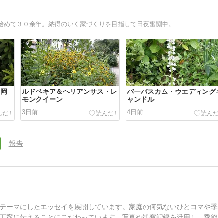
始めて３０余年。納得のいく家づくりを目指して日夜奮闘中。
福岡
ルドベキア＆ヘリアンサス・レ
バーバスカム・ウエディング
モンクイーン
ャンドル
3日前
4日前
報告
テーマにしたエッセイを展開しています。家庭の何気ないひとコマや季
丁寧に伝えることにこだわっています。写真や観察記録を活用し、季節