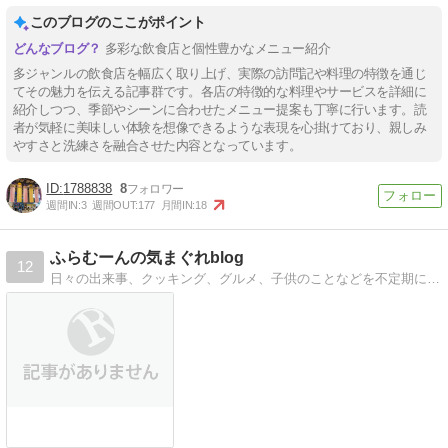
このブログのここがポイント
多彩な飲食店と個性豊かなメニュー紹介
多ジャンルの飲食店を幅広く取り上げ、実際の訪問記や料理の特徴を通じ
てその魅力を伝える記事群です。各店の特徴的な料理やサービスを詳細に
紹介しつつ、季節やシーンに合わせたメニュー提案も丁寧に行います。読
者が気軽に美味しい体験を想像できるような表現を心掛けており、親しみ
やすさと洗練さを融合させた内容となっています。
1788838
8
週間IN:
3
週間OUT:
177
月間IN:
18
ふらむーんの気まぐれblog
12
日々の出来事、クッキング、グルメ、子供のことなどを不定期に書いてます