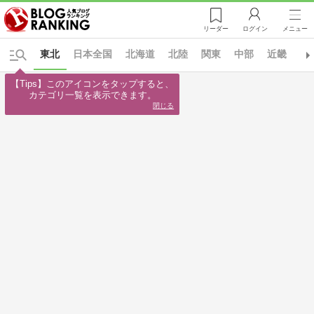
リーダー
ログイン
メニュー
東北
日本全国
北海道
北陸
関東
中部
近畿
中
【Tips】このアイコンをタップすると、

カテゴリ一覧を表示できます。
閉じる