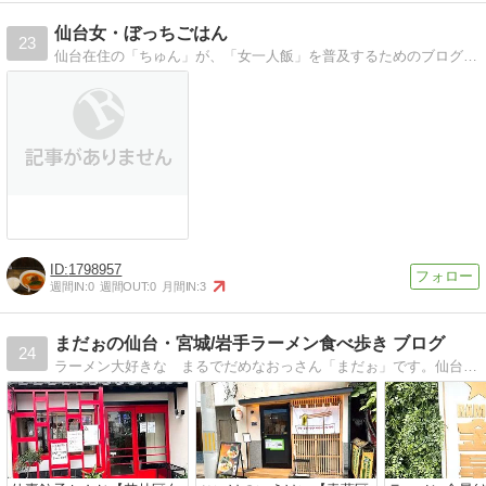
仙台女・ぼっちごはん
23
仙台在住の「ちゅん」が、「女一人飯」を普及するためのブログ。ぼっちだって良いじゃない！仙台モーニング、休日ランチが多めな予感。お酒もスキ。
1798957
週間IN:
0
週間OUT:
0
月間IN:
3
まだぉの仙台・宮城/岩手ラーメン食べ歩き ブログ
24
ラーメン大好きな まるでだめなおっさん「まだぉ」です。仙台中心に宮城・岩手のラーメン食べ歩きのブログです