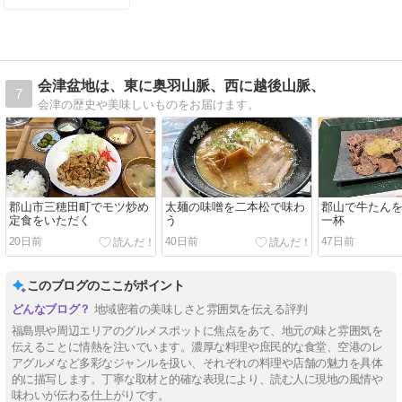
会津盆地は、東に奥羽山脈、西に越後山脈、
7
会津の歴史や美味しいものをお届けます。
郡山市三穂田町でモツ炒め
太麺の味噌を二本松で味わ
郡山で牛たん
定食をいただく
う
一杯
20日前
40日前
47日前
このブログのここがポイント
地域密着の美味しさと雰囲気を伝える評判
福島県や周辺エリアのグルメスポットに焦点をあて、地元の味と雰囲気を
伝えることに情熱を注いでいます。濃厚な料理や庶民的な食堂、空港のレ
アグルメなど多彩なジャンルを扱い、それぞれの料理や店舗の魅力を具体
的に描写します。丁寧な取材と的確な表現により、読む人に現地の風情や
味わいが伝わる仕上がりです。