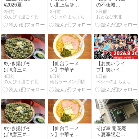
#2026夏
い北上店＠岩
の不夜城
手県北上市
2026】高さ
2日前
3日前
3日前
のんびり過ごす北東北
ペシェのよちよち歩き
おとなび東北
24mの巨大灯
籠に妻と絶
句。竿燈まつ
りとはまった
く違う、秋田
のもう一つの
夏
#かき揚げそ
【仙台ラーメ
【お笑いライ
ば #彦三 #西
ン】中華そば
ブ】笑いイチ
馬音内盆踊り
かけはしレビ
in仙台
4日前
5日前
5日前
のんびり過ごす北東北
仙台ラーメン手帖｜おすすめ店と実食レビュー
ペシェのよちよち歩き
ュー｜初訪問
で出会った背
脂中華そばの
完成度
#かき揚げそ
【仙台ラーメ
そば屋 開花庵
ば #彦三 #西
ン】中華そば
＜夏季限定・