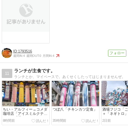
1793516
週間IN:
4
週間OUT:
0
月間IN:
4
ランチが主食です。
11
ランチとか、マイペースで。あくせくしたってはじまりませんぜ。
ちい・アルフィー→コメダ
つぼ八「チキンカツ定食」
酒場フジコ「
珈琲店「アイスミルクテイ
＋「ネギトロ
ー」＆「選べるモーニン
8時間前
35時間前
2日前
グ」