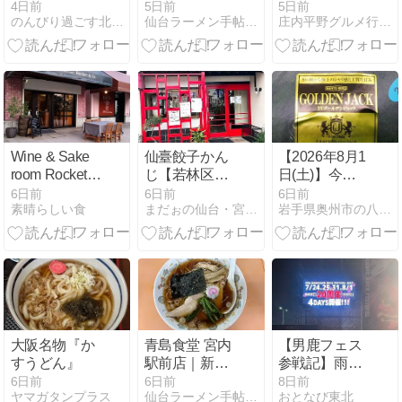
馬音内盆踊り
かけはしレビ
冷たいラーメ
4日前
5日前
5日前
のんびり過ごす北東北
仙台ラーメン手帖｜おすすめ店と実食レビュー
庄内平野グルメ行脚・Ver.2
ュー｜初訪問
ン＞ -山形県
で出会った背
酒田市-
脂中華そばの
完成度
Wine & Sake
仙臺餃子かん
【2026年8月1
room Rocket
じ【若林区白
日(土)】今週
＆ Co. 夏鹿の
萩町】
の岩手県産野
6日前
6日前
6日前
素晴らしい食
まだぉの仙台・宮城/岩手ラーメン食べ歩き ブログ
岩手県奥州市の八百屋・佐々豊青果社員「シンタローのブログ」
ロースト、鱸
菜の出荷状況
のエスカベッ
は〜？
シュ
大阪名物『か
青島食堂 宮内
【男鹿フェス
すうどん』
駅前店｜新潟
参戦記】雨に
県長岡市でお
濡れても、そ
6日前
6日前
8日前
ヤマガタンプラス
仙台ラーメン手帖｜おすすめ店と実食レビュー
おとなび東北
すすめの生姜
れでも「また