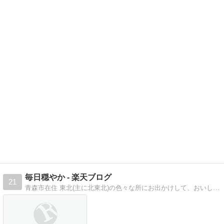
毎日穏やか - 楽天ブログ
21
青森市在住 東北(主に北東北)の色々な所にお出かけして、おいしいものを食べるのが好きです(´∀｀*)あとモンストとツムツムが好き(・∀・)