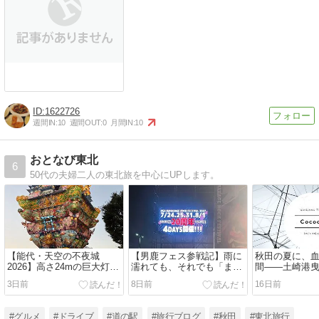
1622726
週間IN:
10
週間OUT:
0
月間IN:
10
おとなび東北
6
50代の夫婦二人の東北旅を中心にUPします。
【能代・天空の不夜城
【男鹿フェス参戦記】雨に
秋田の夏に、
2026】高さ24mの巨大灯籠
濡れても、それでも「また
間――土崎港
に妻と絶句。竿燈まつりと
来たい」と思わせる理由。
3日前
8日前
16日前
はまったく違う、秋田のも
2027年、20周年の夏へ。
う一つの夏
#グルメ
#ドライブ
#道の駅
#旅行ブログ
#秋田
#東北旅行