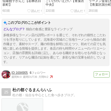
仙臺餃子かんじ【若林区白
こいけのいえけい【青葉区
ラーメン金星(
萩町】
中央】
【青葉区国分
6日前
13日前
20日前
このブログのここがポイント
独自の食感と豊富なラインナップ
多種多様なラーメン店の訪問レポートを通じて、それぞれの個性とこだわ
りを浮き彫りにしています。北海道や宮城のご当地ラーメンから独自の創
作麺まで、素材やスープ、麺の特徴を鮮明に伝えつつ、初めての店でも気
軽に楽しめる情報を提供します。各店の待ち時間やメニューのバリエーシ
ョン、店舗の雰囲気を詳細に記し、あらゆる麺好きを唸らせる内容となっ
ています。リアルな麺活の記録を通じて、多彩な味の宝庫を紹介していま
す。
1694905
6
週間IN:
0
週間OUT:
36
月間IN:
2
杜の都ぐるまんらいふ
25
杜の都・仙台を中心とした食べ歩きブログ。