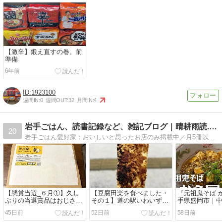
【激辛】鍛え直すの巻。前
準備
6年前
1923100
週間IN:
0
週間OUT:
32
月間IN:
4
岩手ごはん、読書記録など、雑記ブログ｜晴耕雨読.com
20
岩手ごはん愛好家：おいしいと思ったお店のみ掲載中／月5冊以上読書人：年間100冊読破が目標／懸賞当選報告：記録用、年々当選数減少中…／家庭菜園の記録：お金をかけずにおいしい野菜を作るがコンセプト／よろしくお願いします
【懸賞当選_６月①】久し
【豆腐田楽を食べました・
『元祖鬼そば 
ぶりの当選賞品はおじさん
その１】道の駅いわいずみ
手県盛岡市｜
大歓喜
｜岩手県岩泉町
けにうまいお
45日前
52日前
58日前