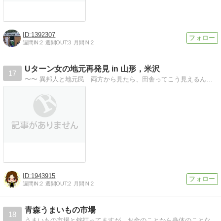
1392307
週間IN:
2
週間OUT:
3
月間IN:
2
Uターン女の地元再発見 in 山形，米沢
17
〜〜 異邦人と地元民 両方から見たら、田舎ってこう見えるんです 〜〜
1943915
週間IN:
2
週間OUT:
2
月間IN:
2
青森うまいもの市場
18
うまいもの市場と銘打ってますが、お金のことから身体のことなど幅広く書きます。普段は資本金を貯めつつ日常生活ではマイルも貯めて旅行をお得に行ってます。1年で100,000マイル程度は普通に貯めます。お金貯めると同時に物も減らしてます。