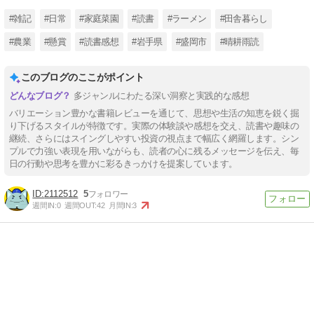
#雑記
#日常
#家庭菜園
#読書
#ラーメン
#田舎暮らし
#農業
#懸賞
#読書感想
#岩手県
#盛岡市
#晴耕雨読
このブログのここがポイント
多ジャンルにわたる深い洞察と実践的な感想
バリエーション豊かな書籍レビューを通じて、思想や生活の知恵を鋭く掘
り下げるスタイルが特徴です。実際の体験談や感想を交え、読書や趣味の
継続、さらにはスイングしやすい投資の視点まで幅広く網羅します。シン
プルで力強い表現を用いながらも、読者の心に残るメッセージを伝え、毎
日の行動や思考を豊かに彩るきっかけを提案しています。
2112512
5
週間IN:
0
週間OUT:
42
月間IN:
3