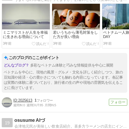
ミニマリストが人生を幸福
若いうちから薄毛対策をし
ベトナム一人旅
に生きれる理由について
た方が良い理由
DAY
3年前
3年前
3年前
このブログのここがポイント
多彩なベトナム体験と巧みな情報提供を中心に展開
ベトナムを中心に、現地の風景・グルメ・文化を詳しく紹介しつつ、旅の
豆知識や経済・心の豊かさについても触れる内容になっています。各記事
は実際の体験に基づいており、旅行者の生の声や現地の雰囲気を伝えるこ
とに長けています。
2025613
1
週間IN:
0
週間OUT:
85
月間IN:
5
osusume AIづ
19
会津地元民が美味しい飲食店紹介。喜多方ラーメンの店主にインタビュー、クーポンをかっさらえ！デカ盛りや激辛チャレンジも！ブルダックポックンミョン、アレンジ更新中！