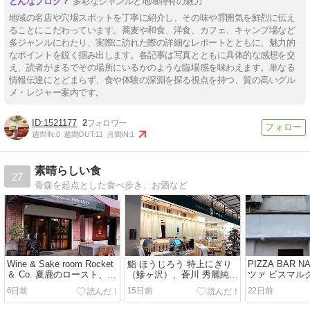
多彩なジャンルと地域特有の魅力
地域の名店や穴場スポットを丁寧に紹介し、その味や雰囲気を鮮烈に伝え
ることにこだわっています。蕎麦や和食、洋食、カフェ、キャンプ場など
多ジャンルにわたり、実際に訪れた際の詳細なレポートとともに、魅力的
なポイントを鋭く掴み出します。各記事は写真とともに具体的な感想を交
え、読者がまるでその場所にいるかのような臨場感を味わえます。単なる
情報伝達にとどまらず、食や体験の深淵を探る視点を持つ、質の高いグル
メ・レジャー案内です。
1521177
2
週間IN:
0
週間OUT:
11
月間IN:
1
素晴らしい食
27
青森を起点とした食べ歩き、お酒など
Wine & Sake room Rocket
鮨 ほうじろう 特上にぎり
PIZZA BAR N
＆ Co. 夏鹿のロースト、鱸
（鰺ヶ沢）、蒼川 秀麗純
ツァ ビスマル
のエスカベッシュ
米、亀吉 特別純米辛口など
マリネなど
6日前
15日前
22日前