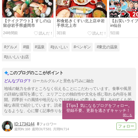
【テイクアウト】すしの山
和食処きくすい北上店＠岩
【お笑いライ
留@岩手県盛岡市
手県北上市
in仙台
24時間前
3日前
5日前
#グルメ
#猫
#温泉
#おいしい
#ペンギン
#東北の温泉
#おいしいお店
このブログのここがポイント
ローカルグルメと景色を巧みに融合
地域の魅力を余すところなく伝えることにこだわっています。食事や風景
の詳細な描写を通じて、エリアごとの独自性や文化を感じ取れる内容を展
開。四季折々の風情や地元ならではの味わいの数々を、親しみやすくも的
確な表現で紹介しています。読者がその土地に興味を抱き、足を運びたく
【Tips】気になるブログをフォロー。

登録不要。更新を逃さずキャッチ！
なるような、心に響く記事作りを意識しています。
閉じる
1734144
8
週間IN:
168
週間OUT:
581
月間IN:
714