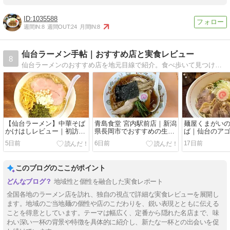
1035588
週間IN:
8
週間OUT:
24
月間IN:
8
仙台ラーメン手帖｜おすすめ店と実食レビュー
8
仙台ラーメンのおすすめ店を地元目線で紹介。食べ歩いて見つけた本当に美味しい一杯を厳選掲載。
【仙台ラーメン】中華そば
青島食堂 宮内駅前店｜新潟
麺屋くまがい
かけはしレビュー｜初訪問
県長岡市でおすすめの生姜
ば｜仙台のア
で出会った背脂中華そばの
ラーメンを実食レビュー
食
5日前
6日前
17日前
完成度
このブログのここがポイント
地域性と個性を融合した実食レポート
全国各地のラーメン店を訪れ、独自の視点で詳細な実食レビューを展開し
ます。地域のご当地麺の個性や店のこだわりを、鋭い表現とともに伝える
ことを得意としています。テーマは幅広く、定番から隠れた名店まで、味
わい深い一杯の背景や特徴を具体的に紹介し、新たな一杯との出会いを促