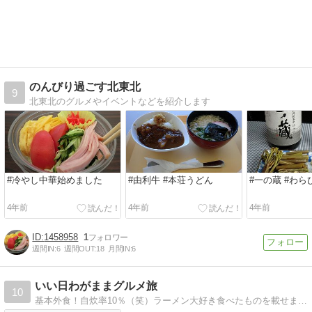
のんびり過ごす北東北
9
北東北のグルメやイベントなどを紹介します
#冷やし中華始めました
#由利牛 #本荘うどん
#一の蔵 #わら
4年前
4年前
4年前
1458958
1
週間IN:
6
週間OUT:
18
月間IN:
6
いい日わがままグルメ旅
10
基本外食！自炊率10％（笑）ラーメン大好き食べたものを載せます！人が作るの食べるの大好き