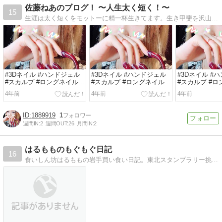
佐藤ねあのブログ！ 〜人生太く短く！〜
15
生涯は太く短くをモットーに精一杯生きてます。生き甲斐を沢山見つけて、人生をより豊かなものにするのが、佐藤ねあの人生目標であります！
#3Dネイル #ハンドジェル
#3Dネイル #ハンドジェル
#3Dネイル #
#スカルプ #ロングネイル #
#スカルプ #ロングネイル #
#スカルプ #ロ
春ネイル #夏ネイル #秋ネ
春ネイル #夏ネイル #秋ネ
春ネイル #夏ネ
4年前
4年前
4年前
イ...
イ...
イ...
1889919
1
週間IN:
2
週間OUT:
26
月間IN:
2
はるもものもぐもぐ日記
16
食いしん坊はるももの岩手買い食い日記。東北スタンプラリー挑戦中です。