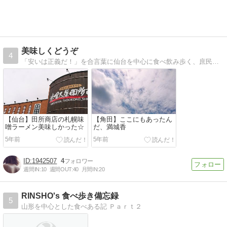
美味しくどうぞ
4
「安いは正義だ！」を合言葉に仙台を中心に食べ飲み歩く、庶民派グルメレビューブログです。たくさん写真を撮るから、レコーディングダイエットにもなる？？
【仙台】田所商店の札幌味
【角田】ここにもあったん
噌ラーメン美味しかった☆
だ、満城香
5年前
5年前
1942507
4
週間IN:
10
週間OUT:
40
月間IN:
20
RINSHO's 食べ歩き備忘録
5
山形を中心とした食べある記 Ｐａｒｔ２