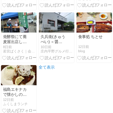
ラーメンを実
来たい」と思
食レビュー
わせる理由。
2027年、20周
年の夏へ。
発酵祭にて蕎
久兵衛(きゅう
食事処 ちとせ
麦屋出店しま
べい) ＜醤
した
油・大盛＞ -
12日前
8日前
10日前
blog
若宮ばくさく｜会津坂下町
庄内平野グルメ行脚・Ver.2
山形県河北町-
全て表示
福島エキナカ
で懐かしのブ
ルブルを食す
12日前
ふくしまランチ
「ふくのしま
珈琲」