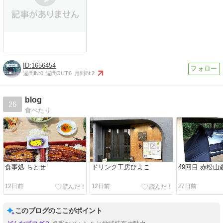
1656454
週間IN:
0
週間OUT:
6
月間IN:
2
blog
26
食べたり
食事処 ちとせ
ドリンク工房ひよこ
49回目 赤松山
12日前
12日前
27日前
このブログのここがポイント