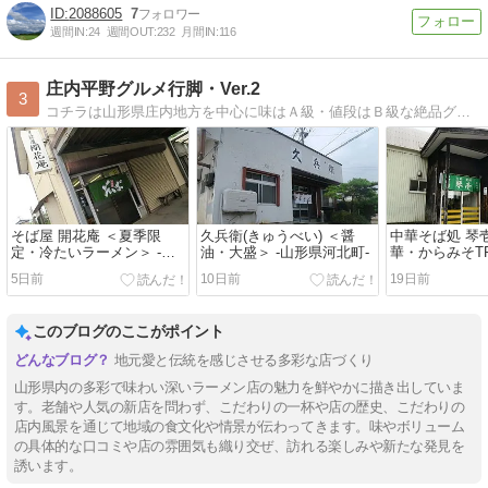
2088605
7
週間IN:
24
週間OUT:
232
月間IN:
116
庄内平野グルメ行脚・Ver.2
3
コチラは山形県庄内地方を中心に味はＡ級・値段はＢ級な絶品グルメを求め彷徨い歩く庶民派食べ歩きブログです♪
そば屋 開花庵 ＜夏季限
久兵衛(きゅうべい) ＜醤
中華そば処 琴
定・冷たいラーメン＞ -山
油・大盛＞ -山形県河北町-
華・からみそTP
形県酒田市-
鶴岡市-
5日前
10日前
19日前
このブログのここがポイント
地元愛と伝統を感じさせる多彩な店づくり
山形県内の多彩で味わい深いラーメン店の魅力を鮮やかに描き出していま
す。老舗や人気の新店を問わず、こだわりの一杯や店の歴史、こだわりの
店内風景を通じて地域の食文化や情景が伝わってきます。味やボリューム
の具体的な口コミや店の雰囲気も織り交ぜ、訪れる楽しみや新たな発見を
誘います。