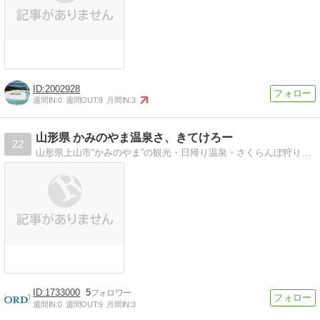
2002928
週間IN:
0
週間OUT:
9
月間IN:
3
山形県 かみのやま温泉さ、きてけろー
22
山形県上山市“かみのやま”の観光・日帰り温泉・さくらんぼ狩り・宿泊旅館・足湯などを地元住民目線でお届けします。コストコ上山倉庫店建設中の様子も！
1733000
5
週間IN:
0
週間OUT:
9
月間IN:
3