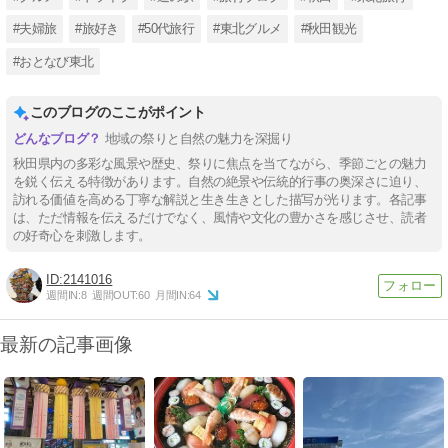
#夫婦旅
#旅好き
#50代旅行
#東北グルメ
#秋田観光
#おとなび東北
このブログのここがポイント
地域の祭りと自然の魅力を深掘り
秋田県内の多彩な風景や歴史、祭りに焦点を当てながら、季節ごとの魅力
を鋭く伝える特徴があります。自然の絶景や伝統的行事の奥深さに迫り、
訪れる価値を高める丁寧な解説と生き生きとした描写が光ります。各記事
は、ただ情報を伝えるだけでなく、風情や文化の豊かさを感じさせ、読者
の好奇心を刺激します。
2141016
週間IN:
8
週間OUT:
60
月間IN:
64
最新の記事画像