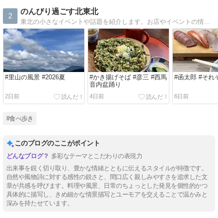
のんびり過ごす北東北
2
東北の小さなイベントや話題を紹介します。お店やイベントの情報は、再度、確認願います。無断転載禁止。m(_ _)m
#里山の風景 #2026夏
#かき揚げそば #彦三 #西馬
#函太郎 #そ
音内盆踊り
2日前
4日前
6日前
#食べ歩き
このブログのここがポイント
多彩なテーマとこだわりの表現力
出来事を鋭く切り取り、豊かな情緒とともに伝えるスタイルが特徴です。
自然や風物詩に対する感性の鋭さと、間口広く親しみやすさを追求した文
章が共感を呼びます。料理や風景、日常のちょっとした発見を個性的かつ
具体的に描写し、きめ細かな情景描写とユーモアを交えることで温かみと
深みを持たせています。