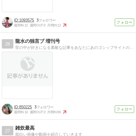
1093575
3
週間IN:
12
週間OUT:
0
月間IN:
12
龍水の独言ブ 増刊号
26
世の中が好きになる素敵な記事をあなたにあのゴシップサイトの姉妹サイトです
850225
3
週間IN:
10
週間OUT:
0
月間IN:
80
雑炊最高
27
面白い画像や動画を紹介していきます