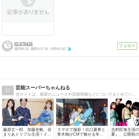
676426
週間IN:
20
週間OUT:
30
月間IN:
110
芸能スーパーちゃんねる
17
当サイトは、最新のニュースや芸能情報などについてまとめています
藤原丈一郎、加藤史帆、谷
スマホで撮影！出口夏希と
北村匠海主演
まりあトリプル主演！ドラ
青木柚がCMで魅せる冬の
夏』、公開前
マ『僕のあざとい元カノ』
楽しさとスノボの魅力
る特報映像