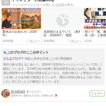
10
フリーのディレクターが気になる話題を斬る
夏休みのお知らせ（2026
名探偵のままでいて （第4
朝ドラ『風、
年）
話・2026/8/7） 感想
美（演・上坂
──モチーフ鈴
35時間前
35時間前
2日前
派出看護から
護へつないだ“1
このブログのここがポイント
時刻と由来を詳述した月の季節解説
満月の夜を迎えるにあたり、2026年7月29日のバックムーンについて詳しく
解説しています。月の呼び名や由来に歴史的背景を交えながら、観測に最
適な時間帯やその季節の意味を伝えており、自然の移ろいと歴史のつなが
りを感じさせる内容で構成されています。満月の特別な夜をより深く味わ
いたい方にぴったりの解説となっています。
540343
1
週間IN:
40
週間OUT:
1550
月間IN:
100