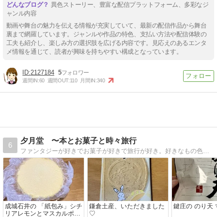
異色ストーリー、豊富な配信プラットフォーム、多彩なジ
ャンル内容
動画や舞台の魅力を伝える情報が充実していて、最新の配信作品から舞台
裏まで網羅しています。ジャンルや作品の特色、支払い方法や配信体験の
工夫も紹介し、楽しみ方の選択肢を広げる内容です。見応えのあるエンタ
メ情報を通じて、読者が興味を持ちやすい構成となっています。
2127184
5
週間IN:
60
週間OUT:
110
月間IN:
340
夕月堂 〜本とお菓子と時々旅行
6
ファンタジーが好きでお菓子が好きで旅行が好き。好きなもの色々、気の向くままに綴っています。
成城石井の 「紙包み」シチ
鎌倉土産、いただきました
鍵庄の のり天
リアレモンとマスカルポー
♡