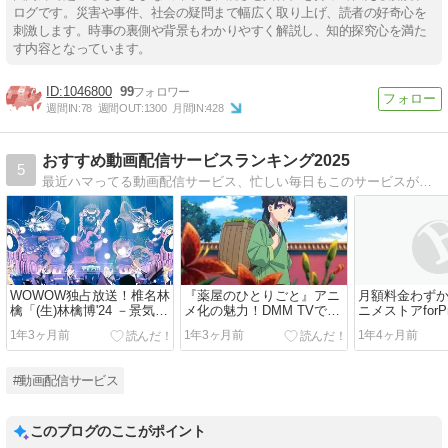
ログです。災害や事件、社会の疑問まで幅広く取り上げ、読者の好奇心を
刺激します。時事の裏側や背景もわかりやすく解説し、知的探究心を満た
す内容となっています。
1046800
99
週間IN:
78
週間OUT:
1300
月間IN:
428
おすすめ動画配信サービスランキング2025
5
最近ハマってる動画配信サービス、忙しい毎日もこのサービスがあればあっという間に時間が過ぎちゃう、おうち時間がもっと楽しくなること間違いなしだよ。
WOWOW独占放送！椎名林
『薬屋のひとりごと』アニ
月額料金わずか
檎「(生)林檎博'24 －景気の
メ化の魅力！DMM TVで楽
ニメストアforPr
回復－」の魅力とは？
しむ毒と薬のミステリー
与えるアニメ
1年3ヶ月前
1年3ヶ月前
1年4ヶ月前
#動画配信サービス
このブログのここがポイント