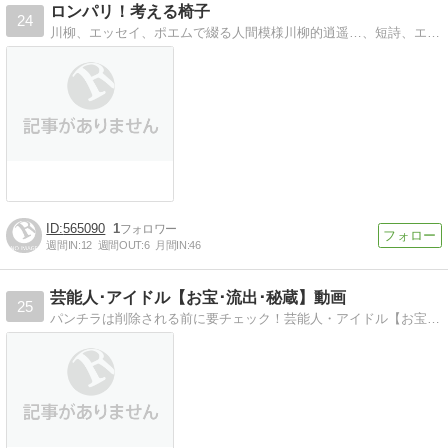
ロンパリ！考える椅子
24
川柳、エッセイ、ポエムで綴る人間模様川柳的逍遥…、短詩、エッセイ、ポエムで綴る人間模様
565090
1
週間IN:
12
週間OUT:
6
月間IN:
46
芸能人･アイドル【お宝･流出･秘蔵】動画
25
パンチラは削除される前に要チェック！芸能人・アイドル【お宝・流出】秘蔵動画、注目のyoutube動画、ニコニコ動画を