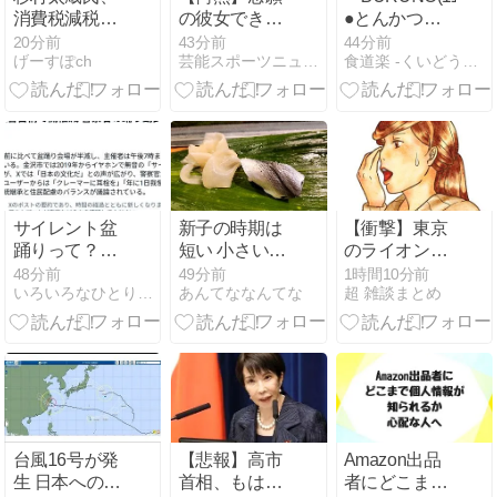
消費税減税は
の彼女できた
●とんかつ＆
反対「低所得
んだけ
キャベツhs
20分前
43分前
44分前
げーすぽch
芸能スポーツニュース今日速2ch
食道楽 -くいどうらく-
者、中所得者
ど・・・・・・
にはもう減税
とんでもない
じゃなくて、
素性が見えて
現金給付を」
き
た・・・・・・
サイレント盆
新子の時期は
【衝撃】東京
踊りって？
短い 小さいサ
のライオンさ
何？騒音苦情
イズほど高い
ん、ふつうに
48分前
49分前
1時間10分前
いろいろなひとりごと・・・
あんてななんてな
超 雑談まとめ
で開催が？？
～
溶けるｗｗｗ
ｗｗ(※画像あ
り)
台風16号が発
【悲報】高市
Amazon出品
生 日本への影
首相、もはや
者にどこまで