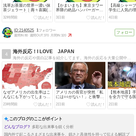
浅草お茶屋の世界一濃い抹
【かまいまち】東京タワー
【高級シャー
茶ジェラート｜壽々喜園(す
界隈の絶品ハンバーガー｜
学生に人気の
ずきえん)浅草本店
マンチズバーガーシャック
験勉強が楽し
32時間前
3日前
4日前
一本
2140525
1
週間IN:
80
週間OUT:
370
月間IN:
320
海外反応！I LOVE JAPAN
4
海外の反応や面白記事を紹介してます。海外の反応を大量公開中！神風特攻隊の反応〜アニメや面白動画の反応まで盛り沢山！
なぜアメリカの出生率はこ
アメリカの長官が突然「私
【熊本地震】
んなにも下がってしまった
には○○がない！」と衝撃告
を全力で守る
のか！？ 海外の反応。
白をしてしまうｗ 海外の反
世界で話題に！
23時間前
2日前
2日前
応。
応。
このブログのここがポイント
多彩な出来事を鋭く分析
国内外で起こるさまざまな出来事を、鋭さと具体性を持って伝える解説ブ