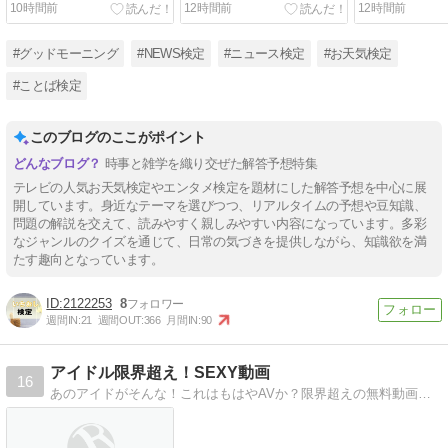
10時間前
12時間前
12時間前
#グッドモーニング
#NEWS検定
#ニュース検定
#お天気検定
#ことば検定
このブログのここがポイント
時事と雑学を織り交ぜた解答予想特集
テレビの人気お天気検定やエンタメ検定を題材にした解答予想を中心に展
開しています。身近なテーマを選びつつ、リアルタイムの予想や豆知識、
問題の解説を交えて、読みやすく親しみやすい内容になっています。多彩
なジャンルのクイズを通じて、日常の気づきを提供しながら、知識欲を満
たす趣向となっています。
2122253
8
週間IN:
21
週間OUT:
366
月間IN:
90
アイドル限界超え！SEXY動画
16
あのアイドがそんな！これはもはやAVか？限界超えの無料動画多数！これはもはやAVか！？グラビアアイドルのお宝動画