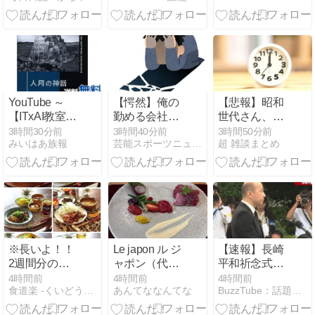
氏 賛成50反対
ームソフトを
49の僅差で承
ピックアッ
認(2026年8月
プ！
9日)
YouTube ～
【愕然】俺の
【悲報】昭和
【ITxAI教室】
勤める会社、
世代さん、
e-
ガチでヤバす
「1時間弱」
3時間30分前
3時間40分前
3時間50分前
みいはあ族報
芸能スポーツニュース今日速2ch
超 雑談まとめ
LearningEXAM
ぎ
は1時間に満
攻略法と
る・・・・・・
たない、「1
Geminiの躍進
理由がこち
時間強」は1
【ゆっくり解
ら・・・・・・
時間＋αだと
説】
思ってる
※長いよ！！
Le japon ル ジ
【速報】長崎
2週間分の我
ャポン（代官
平和祈念式典
が家の献立ま
山）
原爆の日81年
4時間前
4時間前
4時間前
食道楽 -くいどうらく-
あんてななんてな
BuzzTube：話題・流行・旬・最新・注目の動画サイト
とめ(作りおき
おかず、弁