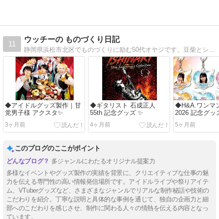
ウッチーの ものづくり日記
11
静岡県浜松市北区でものづくりに励む50代オヤジです。豆柴とシベリアンハスキー飼ってます。
◆アイドルグッズ製作｜甘
◆ギタリスト 石成正人
◆H&A.ワンマ
党男子様 アクスタ✨
55th 記念グッズ ✨
2026 記念グ
3ヶ月前
4ヶ月前
5ヶ月前
このブログのここがポイント
多ジャンルにわたるオリジナル提案力
多様なイベントやグッズ製作の実績を背景に、クリエイティブな仕事の魅
力を伝える専門性の高い情報発信場所です。アイドルライブや祭りアイテ
ム、VTuberグッズなど、さまざまなジャンルでリアルな制作秘話や技術の
こだわりを紹介。丁寧な説明と具体的な事例を通じて、独自の企画力と細
部へのこだわりを感じさせ、制作に関わる人々の情熱を伝える内容となっ
ています。