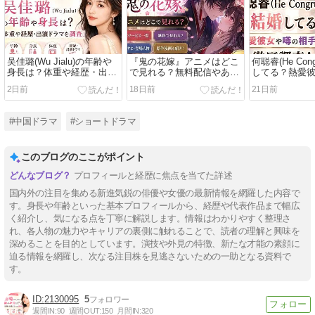
吴佳璐(Wu Jialu)の年齢や
『鬼の花嫁』アニメはどこ
何聪睿(He Con
身長は？体重や経歴・出演
で見れる？無料配信やあら
してる？熱愛
ドラマを調査！
すじ・原作漫画も紹介！
手を徹底調査
2日前
18日前
21日前
#中国ドラマ
#ショートドラマ
このブログのここがポイント
プロフィールと経歴に焦点を当てた詳述
国内外の注目を集める新進気鋭の俳優や女優の最新情報を網羅した内容で
す。身長や年齢といった基本プロフィールから、経歴や代表作品まで幅広
く紹介し、気になる点を丁寧に解説します。情報はわかりやすく整理さ
れ、各人物の魅力やキャリアの裏側に触れることで、読者の理解と興味を
深めることを目的としています。演技や外見の特徴、新たな才能の素顔に
迫る情報を網羅し、次なる注目株を見逃さないための一助となる資料で
す。
2130095
5
週間IN:
90
週間OUT:
150
月間IN:
320