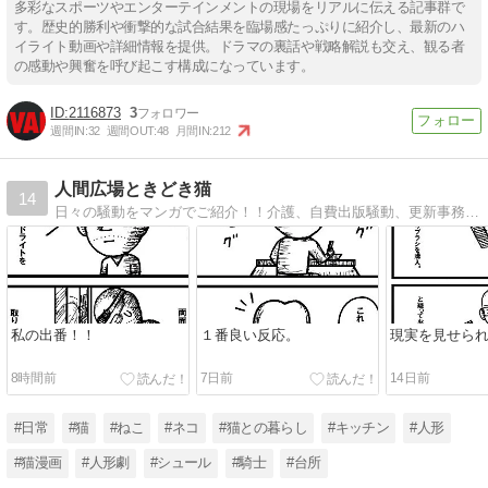
多彩なスポーツやエンターテインメントの現場をリアルに伝える記事群で
す。歴史的勝利や衝撃的な試合結果を臨場感たっぷりに紹介し、最新のハ
イライト動画や詳細情報を提供。ドラマの裏話や戦略解説も交え、観る者
の感動や興奮を呼び起こす構成になっています。
2116873
3
週間IN:
32
週間OUT:
48
月間IN:
212
人間広場ときどき猫
14
日々の騒動をマンガでご紹介！！介護、自費出版騒動、更新事務手数料問題。アート作家ねこ先生のコミックエッセイ。
私の出番！！
１番良い反応。
現実を見せら
8時間前
7日前
14日前
#日常
#猫
#ねこ
#ネコ
#猫との暮らし
#キッチン
#人形
#猫漫画
#人形劇
#シュール
#騎士
#台所