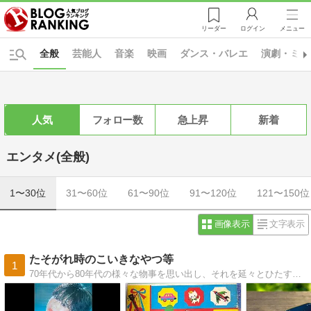
リーダー
ログイン
メニュー
全般
芸能人
音楽
映画
ダンス・バレエ
演劇・ミュ
人気
フォロー数
急上昇
新着
エンタメ(全般)
1〜30位
31〜60位
61〜90位
91〜120位
121〜150位
画像表示
文字表示
たそがれ時のこいきなやつ等
1
70年代から80年代の様々な物事を思い出し、それを延々とひたすらに好き勝手に記録するだけの2人組備忘録的ブログ。好きなﾀﾚﾝﾄにｽﾎﾟｯﾄを当てる名鑑を作成中