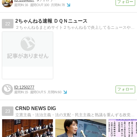
週間IN:
16
週間OUT:
100
月間IN:
78
2ちゃんねる速報 ＤＱＮニュース
22
２ちゃんねるまとめサイト２ちゃんねるで炎上してるニュースや話題のニュース、面白いニュース、時事ネタを紹介
1250277
週間IN:
15
週間OUT:
5
月間IN:
60
CRND NEWS DIG
23
立憲主義・法治主義・法の支配・民主主義と熟議を重んずる政党(政治家)を応援します。無党派。国民益優先。基本的人権の尊重。リベラル正常化。反緊縮。政治・経済・時事問題など様々な「ニュース」を国民目線で考える論説ブログです。