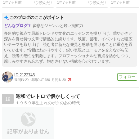
1年7ヶ月前
1年7ヶ月前
1年7ヶ月前
24日スタート
このブログのここがポイント
多彩なジャンルと鋭い洞察力
多角的な視点で最新トレンドや文化のエッセンスを掘り下げ、華やかさと
深みを併せ持つ文章で情熱的に綴ります。映画、芸術、イベントなど幅広
いテーマを取り上げ、読む者に新たな発見と感動を届けることに重点を置
いています。情報はわかりやすく、鋭い表現とユーモアを交えながら伝
え、読者の感性を刺激します。プロフェッショナルな視点を活かしつつ、
親しみやすさも忘れず、飽きさせない構成を心がけています。
2122743
週間IN:
20
週間OUT:
180
月間IN:
30
昭和でレトロで懐かしくって
18
１９５９年生まれのボクのあの時代