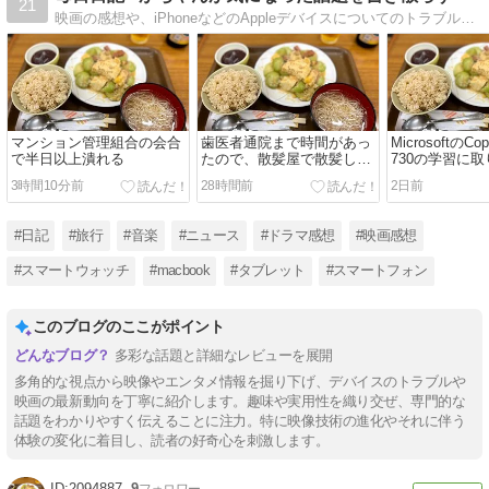
21
映画の感想や、iPhoneなどのAppleデバイスについてのトラブル解決、旅行に行った際のライブ書き込み、音楽のライブの感想、その他気になるニュースについての感想など、気になった話題を書き散らしています。
マンション管理組合の会合
歯医者通院まで時間があっ
MicrosoftのCo
で半日以上潰れる
たので、散髪屋で散髪して
730の学習に
もらう
3時間10分前
28時間前
2日前
#日記
#旅行
#音楽
#ニュース
#ドラマ感想
#映画感想
#スマートウォッチ
#macbook
#タブレット
#スマートフォン
このブログのここがポイント
多彩な話題と詳細なレビューを展開
多角的な視点から映像やエンタメ情報を掘り下げ、デバイスのトラブルや
映画の最新動向を丁寧に紹介します。趣味や実用性を織り交ぜ、専門的な
話題をわかりやすく伝えることに注力。特に映像技術の進化やそれに伴う
体験の変化に着目し、読者の好奇心を刺激します。
2094887
9