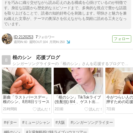
ドを巧みに織り交ぜながら読み応えのある構成を心掛けているのが特徴で
す。身近な話題から歴史的なエピソードまで、多角的な視点で豊かな話題
を取り上げることで、読者の知的好奇心を刺激します。明快さと魅力を兼
ね備えた文章が、テーマの奥深さを伝えながらも気軽に読める工夫となっ
ています。
2120253
7
週間IN:
60
週間OUT:
104
月間IN:
250
根のシン 応援ブログ
8
シンガーソングライターの「根のシン」さんを応援するブログです。ライブ日時等の覚書として更新しています。よろしくお願いいたします。
新曲「ラストバースデー」
「根のシン」TikTokライブ
今がつらい人
根のシン、8月8日リリース
(生配信) 8/4 、ゲスト出演
押すための応
8/29「人間音楽祭NASフェ
らって」根の
21時間前
2日前
7日前
ス」
輝(おしゃぼ)コ
#ギター
#ミュージシャン
#大阪
#シンガーソングライター
#根のシン
#入場無料投げ銭ライブハウスツアー