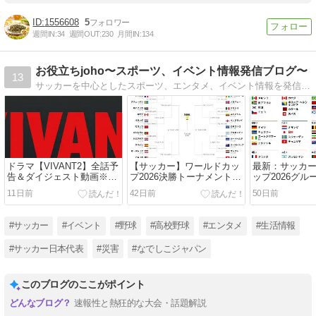
1556608
5
週間IN:
34
週間OUT:
230
月間IN:
134
お役立ちjoho〜スポーツ、イベント情報発信ブログ〜
13
サッカーを中心としたスポーツ、エンタメ、イベント情報を発信しております！
ドラマ【VIVANT2】全話予
【サッカー】ワールドカッ
最新：サッカ
告＆ダイジェスト動画※随
プ2026決勝トーナメント日
ップ2026グ
時更新中♪
程、中継&結果（ハイライ
果と順位表
11日前
42日前
50日前
ト動画有り）
#サッカー
#イベント
#野球
#高校野球
#エンタメ
#生活情報
#サッカー日本代表
#災害
#なでしこジャパン
このブログのここがポイント
速報性と熱狂的な大会・話題解説