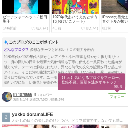
ピーチシャーベット / 松田
1970年代あいうえおとすう
iPhoneの目
聖子
じ(おけいこノート)
音ケトルが怖
14時間前
4日前
8日前
このブログのここがポイント
多彩なテーマと昭和レトロの魅力を融合
1980年代や1970年代の懐かしいアイテムや出来事を鮮やかに振り返りつ
つ、身の回りの日常や最新の気象情報も丁寧に伝える一風変わった趣向が
魅力です。テーマは多岐にわたり、異なる時代の文化や記憶を呼び起こす
アイテム、そこに潜む生活の彩りを鋭く切り取りながらも、親しみやすい
語り口で綴られています。ユーモアとノスタルジーを巧みに織り交ぜて、
【Tips】気になるブログをフォロー。

登録不要。更新を逃さずキャッチ！
読むたびに新しい発見と好奇心を刺激します。
閉じる
1879555
9
週間IN:
144
週間OUT:
603
月間IN:
576
yukko doramaLIFE
2
わたしの日々の楽しみのひとつが、ドラマ鑑賞です。なかでも華流ドラマの世界観に惹かれて、気づけば何作も観てきました。人間関係の濃密さ、セリフの奥深さ、そして圧倒的な映像美――