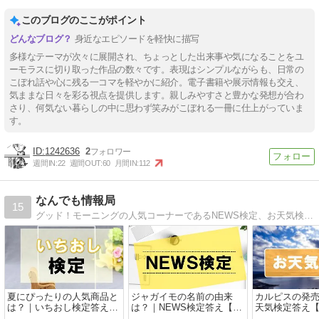
このブログのここがポイント
身近なエピソードを軽快に描写
多様なテーマが次々に展開され、ちょっとした出来事や気になることをユ
ーモラスに切り取った作品の数々です。表現はシンプルながらも、日常の
こぼれ話や心に残る一コマを軽やかに紹介。電子書籍や展示情報も交え、
気ままな日々を彩る視点を提供します。親しみやすさと豊かな発想が合わ
さり、何気ない暮らしの中に思わず笑みがこぼれる一冊に仕上がっていま
す。
1242636
2
週間IN:
22
週間OUT:
60
月間IN:
112
なんでも情報局
15
グッド！モーニングの人気コーナーであるNEWS検定、お天気検定、エンタメ検定、ことば検定を追っています。
夏にぴったりの人気商品と
ジャガイモの名前の由来
カルピスの発
は？｜いちおし検定答え
は？｜NEWS検定答え【リ
天気検定答え
【リアルタイム】
アルタイム】
ム】