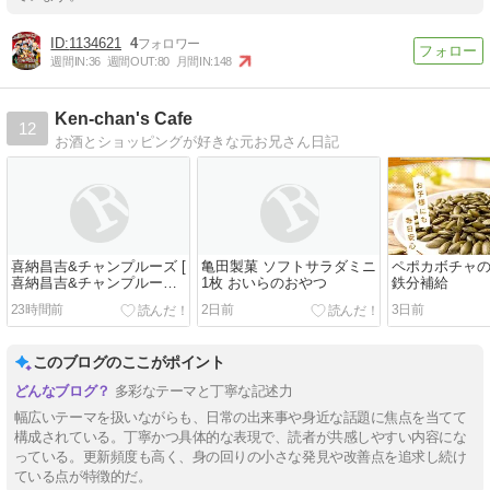
1134621
4
週間IN:
36
週間OUT:
80
月間IN:
148
Ken-chan's Cafe
12
お酒とショッピングが好きな元お兄さん日記
喜納昌吉&チャンプルーズ [
亀田製菓 ソフトサラダミニ
ペポカボチャの
喜納昌吉&チャンプルーズ ]
1枚 おいらのおやつ
鉄分補給
おいらの懐かしいCD
23時間前
2日前
3日前
このブログのここがポイント
多彩なテーマと丁寧な記述力
幅広いテーマを扱いながらも、日常の出来事や身近な話題に焦点を当てて
構成されている。丁寧かつ具体的な表現で、読者が共感しやすい内容にな
っている。更新頻度も高く、身の回りの小さな発見や改善点を追求し続け
ている点が特徴的だ。