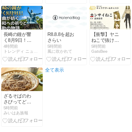
当、昼ごは
ん、晩ごはん)
とランチ情報
も
長崎の鐘が響
R8.8.8を超お
【衝撃】ヤニ
く8月9日！青
さらい
ねこで抜ける
春の署名活動
キャラ、74%
4時間前
5時間前
5時間前
トレンディ ニュース マガジン
風に吹かれて
GatsBee
と「長崎の
が一致してし
鐘」が語る平
まう
和への想い
全て表示
ざるそばのわ
さびってどう
使うの？
5時間前
みいはあ族報