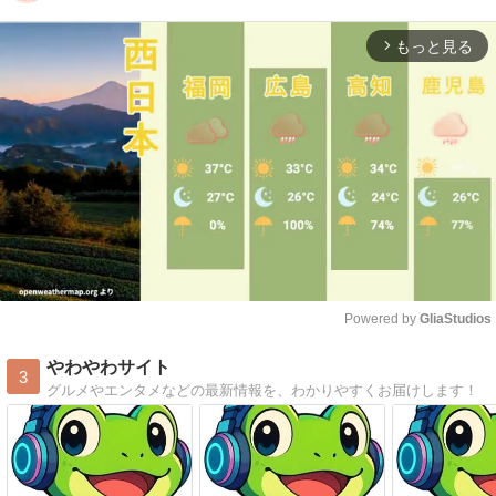
もっと見る
arrow_forward_ios
Powered by 
GliaStudios
Mute
やわやわサイト
3
グルメやエンタメなどの最新情報を、わかりやすくお届けします！