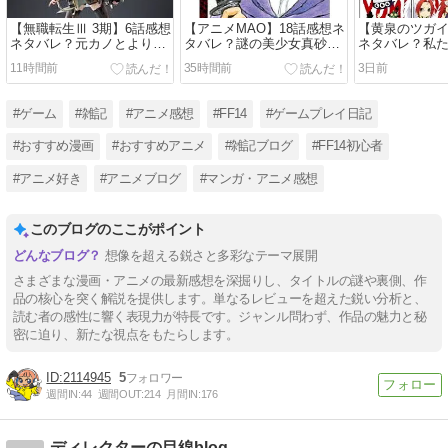
【無職転生Ⅲ 3期】6話感想
【アニメMAO】18話感想ネ
【黄泉のツガイ
ネタバレ？元カノとよりを
タバレ？謎の美少女真砂様
ネタバレ？私
戻さない妻帯者
の生死は？
騙された！
11時間前
35時間前
3日前
#ゲーム
#雑記
#アニメ感想
#FF14
#ゲームプレイ日記
#おすすめ漫画
#おすすめアニメ
#雑記ブログ
#FF14初心者
#アニメ好き
#アニメブログ
#マンガ・アニメ感想
このブログのここがポイント
想像を超える鋭さと多彩なテーマ展開
さまざまな漫画・アニメの最新感想を深掘りし、タイトルの謎や裏側、作
品の核心を突く解説を提供します。単なるレビューを超えた鋭い分析と、
読む者の感性に響く表現力が特長です。ジャンル問わず、作品の魅力と秘
密に迫り、新たな視点をもたらします。
2114945
5
週間IN:
44
週間OUT:
214
月間IN:
176
ディレクターの目線blog