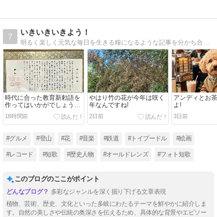
いきいきいきよう！
7
明るく楽しく元気な毎日を生きる糧になるような記事を分かち合っていきたいです。短歌とフォトエッセイ、人物研究、歴史探訪、グルメと多趣味です。愛犬もよろしく！！
時代に合った教育新勅語を
やはり竹の花が今年は咲く
アンディとお
作ってはいかがでしょう
年なんですね!
よ!
か。
18時間前
2日前
3日前
#グルメ
#登山
#花
#音楽
#鉄道
#トイプードル
#絵画
#レコード
#短歌
#歴史人物
#オールドレンズ
#フォト短歌
このブログのここがポイント
多彩なジャンルを深く掘り下げる文章表現
植物、芸術、歴史、文化といった多岐にわたるテーマを鮮やかに紹介しま
す。自然の美しさや伝統の奥深さを伝えるため、具体的な背景やエピソー