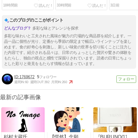
ネのベイクドチーズケーキ
18時間前
33時間前
3日前
このブログのここがポイント
多彩な味とアレンジを探求
多彩な味わいと工夫された風味が魅力の穴場的な商品群を紹介します。一
品一品に個性が光り、定番から季節の限定まで幅広いラインナップを楽し
めます。食の好奇心を刺激し、新しい味覚の世界を切り拓くことに注力し
た内容です。紹介される品々は、日常のちょっとした贅沢や驚きの体験を
もたらし、独自の視点と感性で深掘りされています。読者の日常にちょっ
とした彩りと発見をもたらす情報が詰まっています。
1769672
5
週間IN:
60
週間OUT:
392
月間IN:
260
最新の記事画像
杉村太蔵氏、
【愕然】念願
『BURUNO(11)』