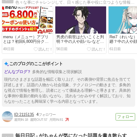
色々な事にチャレンジして、日々感じた事や役に立つような情報をただただ発信しております。色々なジャンルの内容を書いていければと思っています。少しでも皆さんの生活の参考になればと思います。
menu（メニュー）アプリ
男虎の前世はだいこくと判
Rei7（れいな
とは？初回6,800円分クー
明？中の人や顔バレなど現
廻？中の人や
ポンの使い方やおすすめポ
在わかっている情報まとめ
在わかってい
49日前
56日前
61日前
イントを紹介
このブログのここがポイント
多角的な情報収集と現状解説
現代のさまざまな話題を幅広く取り上げ、その裏側や背景に焦点を当てて
詳述します。話題の人物から社会現象、テクノロジーの動きまで、多角的
な視点で情報を整理し、読者にとって価値ある理解へと導きます。具体的
な事例や最新の動向を追いながら、流れをつかみやすく解説しており、知
らなかったことも興味深く学べる内容となっています。
2115135
4
週間IN:
18
週間OUT:
57
月間IN:
81
毎日日記 - がちゃんが気になった話題を書き散らす