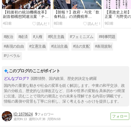
【戦後初の統治機構改革】
【朗報？】政府・与党「飲
【憲政史上初
副首都構想関連法案「チー
食料品」の消費税率
正案「与野党
ムみらい」の「2票」で可
「1%」の方針を正式表
で可決・成立
4日前
8日前
9日前
決・成立！日本維新の会の
明！現金給付を併せて「実
に一歩前進？
「大阪ありき」に振り回さ
質ゼロ」に！野党は「再増
婚後の皇籍維
れた特別国会閉幕！吉村洋
税」を懸念！高市早苗首相
男系男子の養
#政治
#経済
#人権
#民主主義
#フェミニズム
#時事問題
文代表は統一地方選挙と大
「2年後には責任を持って
認！高市早苗
阪都構想の住民投票の「同
確実に税率を元に戻す」！
い」「圧倒的
#表現の自由
#立憲主義
#法治主義
#法の支配
#表現規制
日実施」を表明で批判殺
感謝」！
到！
#リベラル
このブログのここがポイント
国際情勢、国内政策、歴史的決定を網羅
国内外の重要な動きや社会の変革を鋭く解説します。中東の和平交渉、政
策の分岐点、歴史的な法律改正など、日本や世界の変動を具体的かつ簡潔
に伝達。読むことで現代の潮流とその未来を理解できる内容が満載です。
情報の裏側や背景も丁寧に分析し、深く考えるきっかけを提供します。
1878624
9
週間IN:
13
週間OUT:
38
月間IN:
68