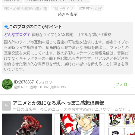
#根の心療内科声の処方箋
#路上ライブ
#ZEEPなんば
続きを表示
#YouTube根のシンchannel
#Voicy
#LINELIVE
このブログのここがポイント
多彩なライブとSNS展開、リアルな繋がり重視
国内外のライブや互動を通じて音楽の可能性を追求します。都市ライブか
らSNSライブ配信まで、多角的な活動で新たな感動を創出し、ファンとの
直接交流を大切にしています。彼の多彩なステージと情報発信は、音楽だ
けでなくキャラクターの一面も感じ取れる内容です。リアルさと身近さを
融合させた魅力的な世界観を伝え、届けたい思いを伝えることに重きを置
いています。
2078367
6
週間IN:
51
週間OUT:
102
月間IN:
195
アニメとか気になる系へっぽこ感想倶楽部
9
昨日の出来事、今日のニュースやおすすめのアニメやゲームなどの面白い？つまらない？感想を中心にしただらだらブログです