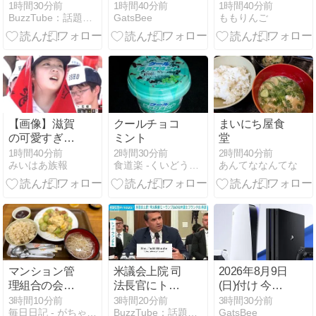
響は(2026年8
マッサージを
個人情報が知
1時間30分前
1時間40分前
1時間40分前
BuzzTube：話題・流行・旬・最新・注目の動画サイト
GatsBee
ももりんご
月9日)
受けただけで
られるか心配
叩かれてしま
な人へ
う
【画像】滋賀
クールチョコ
まいにち屋食
の可愛すぎる
ミント
堂
学生さん、甲
1時間40分前
2時間30分前
2時間40分前
みいはあ族報
食道楽 -くいどうらく-
あんてななんてな
子園で発見さ
れる
マンション管
米議会上院 司
2026年8月9日
理組合の会合
法長官にトラ
(日)付け 今週
で半日以上潰
ンプ氏の元弁
発売予定の
3時間10分前
3時間20分前
3時間30分前
毎日日記 - がちゃんが気になった話題を書き散らす
BuzzTube：話題・流行・旬・最新・注目の動画サイト
GatsBee
れる
護士ブランチ
PS5・PS4ゲ