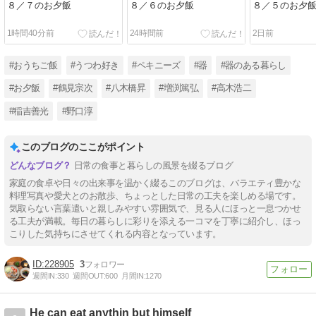
８／７のお夕飯
８／６のお夕飯
８／５のお夕
1時間40分前
24時間前
2日前
#おうちご飯
#うつわ好き
#ペキニーズ
#器
#器のある暮らし
#お夕飯
#鶴見宗次
#八木橋昇
#増渕篤弘
#高木浩二
#稲吉善光
#野口淳
このブログのここがポイント
日常の食事と暮らしの風景を綴るブログ
家庭の食卓や日々の出来事を温かく綴るこのブログは、バラエティ豊かな
料理写真や愛犬とのお散歩、ちょっとした日常の工夫を楽しめる場です。
気取らない言葉遣いと親しみやすい雰囲気で、見る人にほっと一息つかせ
る工夫が満載。毎日の暮らしに彩りを添える一コマを丁寧に紹介し、ほっ
こりした気持ちにさせてくれる内容となっています。
228905
3
週間IN:
330
週間OUT:
600
月間IN:
1270
He can eat anythin but himself