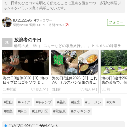
て、日常のひとコマを明るく伝えることに重点を置きつつ、多彩な料理ジ
ャンルをバランス良く掲載しています。
2122596
4
週間IN:
100
週間OUT:
710
月間IN:
250
放浪者の平日
20
離島の旅、登山、スキーなどの家族旅行。。。ヒルメシの味噌ラーメンやカレーなど。。トォチャンと家族の日常を綴ったブログです。
海の日3連休2026【3】海の
海の日3連休2026【2】これ
海の日3連休20
日イブにはゴチソウ ＆ ン
が、オルスバン父娘の食生
東の某所で、
マい酒！！（旨い酒旬の肴
活。。チキンライスの呪い
プ。。。無敵
15時間前
2日前
3日前
きよみ・江戸川区江戸川）
には終止符を。。。
参上！
#登山
#バイク
#キャンプ
#温泉
#観光
#ラーメン
#スキー
#離島
#弁当
#江戸川区
#秋葉原
#クッキング
このブログのここがポイント