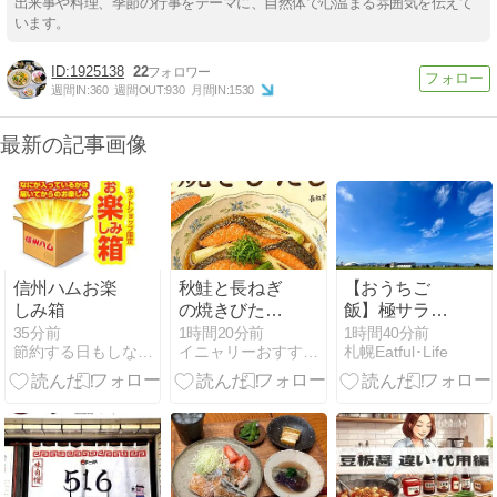
出来事や料理、季節の行事をテーマに、自然体で心温まる雰囲気を伝えて
います。
1925138
22
週間IN:
360
週間OUT:
930
月間IN:
1530
最新の記事画像
信州ハムお楽
秋鮭と長ねぎ
【おうちご
しみ箱
の焼きびたし
飯】極サラダ
｜レシピ＆作
チキンのよだ
35分前
1時間20分前
1時間40分前
節約する日もしない日も
イニャリーおすすめレシピ＆ガーデニング
札幌Eatful･Life
り方
れ鶏＆つけ蕎
麦