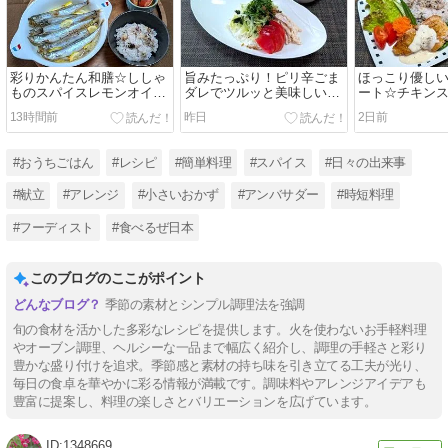
彩りかんたん和膳☆ししゃ
旨みたっぷり！ピリ辛ごま
ほっこり優し
ものスパイスレモンオイル
ダレでツルッと美味しい☆
ート☆チキン
焼き♪☆♪☆♪
茹で鶏ｄｅ坦々風和え麺
ームソース♪☆♪
13時間前
昨日
2日前
♪☆♪☆♪
#おうちごはん
#レシピ
#簡単料理
#スパイス
#日々の出来事
#献立
#アレンジ
#小さいおかず
#アンバサダー
#時短料理
#フーディスト
#食べるぜ日本
このブログのここがポイント
季節の素材とシンプル調理法を強調
旬の食材を活かした多彩なレシピを提供します。火を使わないお手軽料理
やオーブン調理、ヘルシーな一品まで幅広く紹介し、調理の手軽さと彩り
豊かな盛り付けを追求。季節感と素材の持ち味を引き立てる工夫が光り、
毎日の食卓を華やかに彩る情報が満載です。調味料やアレンジアイデアも
豊富に提案し、料理の楽しさとバリエーションを広げています。
1348669