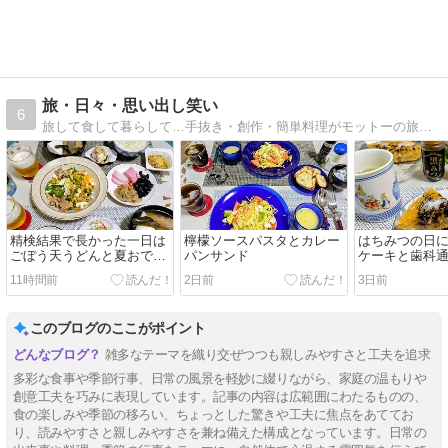
旅・日々・思い出し笑い
6
旅して食して暮らして…手抜き・創作・簡単料理がモットーの旅好き主婦の雑記雑感です(*'▽')v
精検結果で長かった一日は
檸檬ソースパスタとカレー
はちみつの日
ごぼう天うどんと夏おでん
パンサンド
ケーキと歯科
🍢
11時間前
2日前
3日前
このブログのここがポイント
雑多なテーマを織り交ぜつつも親しみやすさと工夫を追求
多彩な食事や季節行事、日常の風景を軽妙に綴りながら、家庭の温もりや
創意工夫を巧みに表現しています。記事の内容は広範囲にわたるものの、
食の楽しみや季節の移ろい、ちょっとした驚きや工夫に焦点をあててお
り、読みやすさと親しみやすさを兼ね備えた構成となっています。日常の