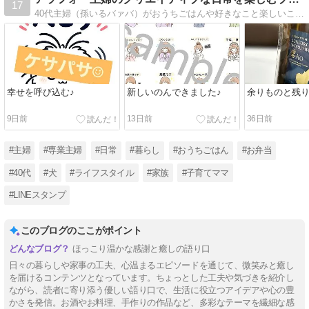
17
40代主婦（孫いるバァバ）がおうちごはんや好きなこと楽しいこと、インスピレーションを使った『日常』というクリエイティブな日々を綴ります。わんこのこと、紙活（asmr）もアップしています♪※2026.2 ブログをリニューアルしました。
幸せを呼び込む♪
新しいのんできました♪
余りものと残
9日前
13日前
36日前
#主婦
#専業主婦
#日常
#暮らし
#おうちごはん
#お弁当
#40代
#犬
#ライフスタイル
#家族
#子育てママ
#LINEスタンプ
このブログのここがポイント
ほっこり温かな感謝と癒しの語り口
日々の暮らしや家事の工夫、心温まるエピソードを通じて、微笑みと癒し
を届けるコンテンツとなっています。ちょっとした工夫や気づきを紹介し
ながら、読者に寄り添う優しい語り口で、生活に役立つアイデアや心の豊
かさを発信。お酒やお料理、手作りの作品など、多彩なテーマを繊細な感