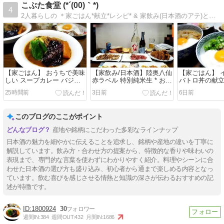
こぶた食堂 (*´(00)｀*)
4
2人暮らしの ＊家ごはん*献立*レシピ* & 家飲み(日本酒のアテ)と日本酒＊ たまに居酒屋や外食なども♪
【家ごはん】 おうちで美味
【家飲み/日本酒】陸奥八仙
【家ごはん】 
しい スープカレー バジル
赤ラベル 特別純米生 * お肉
バトロ丼の献立
の代わりに大葉で作ってみ
屋さんのお惣菜で バレンタ
25時間前
3日前
6日前
ました!!
イン飲み会
このブログのここがポイント
産地や銘柄にこだわった多彩なラインナップ
日本酒の魅力を細やかに伝えることを追求し、銘柄や産地の違いを丁寧に
解説しています。飲み方・合わせ方の提案から、特徴的な香りや味わいの
表現まで、専門的な言葉を使わずにわかりやすく紹介。料理やシーンに合
わせた日本酒の選び方も盛り込み、初心者から通まで楽しめる内容となっ
ています。飲む喜びを感じさせる情熱と知識の深さが伝わるおすすめの記
述が特徴です。
1800924
30
週間IN:
384
週間OUT:
432
月間IN:
1686