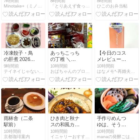
せん
の社畜飯
7時間前
8時間前
8時間前
Minotake+（ミノタケプラス）in Boston
「とりあえず食ったもんＵｐ〜！！」
ひこのお弁当帖
冷凍餃子・鳥
あっちこっち
【今日のコス
の肝煮 2026年
の丁稚 ＼
メレビュー】
8月6日の食事
(◎o◎)／！
新感覚！スプ
9時間前
10時間前
10時間前
テイネイじゃない暮らし
おばちゃんのブログに来てんかっ*^_^*
はなメモ*-再婚夫婦と猫2匹-
レーなのにミ
ルク♪ Straine
ストレートヘ
アミスト*
雨林舎（二条
ひき肉と秋ナ
手作りめんつ
駅前）
スの和風カレ
ゆは、そうめ
ー｜レシピ＆
んだけじゃな
10時間前
10時間前
10時間前
京都珈琲案内
イニャリーおすすめレシピ＆ガーデニング
manaの発酵ごはんいただきます
作り方
い