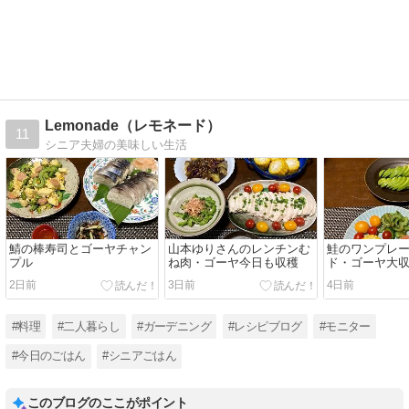
Lemonade（レモネード）
11
シニア夫婦の美味しい生活
鯖の棒寿司とゴーヤチャン
山本ゆりさんのレンチンむ
鮭のワンプレ
プル
ね肉・ゴーヤ今日も収穫
ド・ゴーヤ大
2日前
3日前
4日前
#料理
#二人暮らし
#ガーデニング
#レシピブログ
#モニター
#今日のごはん
#シニアごはん
このブログのここがポイント