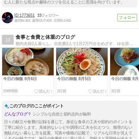
む人に新たな視点や趣味のコツを伝えることに意識を向けています。
1773651
15
週間IN:
304
週間OUT:
408
月間IN:
1452
食事と食費と体重のブログ
10
都内夫婦2人暮らし。自炊費2人で1月2万円台をめざす、ゆる節約です。
今日の御飯 8月6日
今日の御飯 8月5日
今日の御飯 8月
15時間前
2日前
3日前
このブログのここがポイント
シンプルな自炊と節約志向が融和
日々の献立や食費の記録を通じて、身近な食卓の工夫や節約のポイントを
丁寧に紹介します。具体的なレシピや調理の工夫を伝えつつ、無理のない
無駄のない暮らし方を提案。写真や価格の記載で、リアルな日常が見えて
くるのが魅力です。毎日の食事作りに寄り添う、気軽さと実用性が光るス