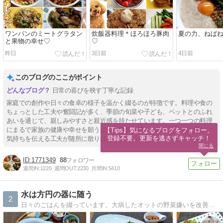
ワンパンのミートグラタン
炊飯器料理＊ほろほろ豚肉
夏の力、ねば
と果物の幸せ♡
♡
昨日
3日前
4日前
このブログのここがポイント
日常の喜びを映す丁寧な記録
家庭での創作や日々の食卓の様子を温かく綴るのが特徴です。料理や食の
ちょっとした工夫や奮闘記が多く、季節の旬菜や子ども、ペットとのふれ
あいを通じて、親しみやすさと親近感を持たせています。一つ一つの料理
にまるで家族の健康や幸せを願うような愛情が感じられ、読む人に優しい
【Tips】気になるブログをフォロー。

登録不要。更新を逃さずキャッチ！
気持ちを伝える工夫が随所に散りばめられています。
閉じる
1771349
88
週間IN:
1220
週間OUT:
2230
月間IN:
5410
水は方円の器に随う
2
日々のごはんを綴っています。大病したオットの野菜嫌いを改善できれば…と奮闘中（笑）