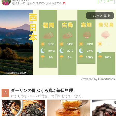
週間IN:
440
週間OUT:
1530
月間IN:
1760
もっと見る
arrow_forward_ios
Powered by 
GliaStudios
Mute
ダーリンの胃ぶくろ喜ぶ毎日料理
3
わかりやすいレシピ付き、毎日のおうちごはん。