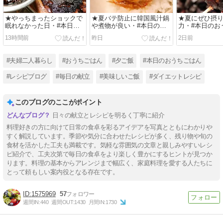
★やっちまったショックで
★夏バテ防止に韓国風汁鍋
★夏にぜひ摂
眠れなかった日・#本日の
や煮物が良い・#本日のお
力・#本日のお
おうちごはん
うちごはん
13時間前
昨日
2日前
#夫婦二人暮らし
#おうちごはん
#夕ご飯
#本日のおうちごはん
#レシピブログ
#毎日の献立
#美味しいご飯
#ダイエットレシピ
このブログのここがポイント
日々の献立とレシピを明るく丁寧に紹介
料理好きの方に向けて日常の食卓を彩るアイデアを写真とともにわかりや
すく解説しています。季節や気分に合わせたレシピが多く、残り物や旬の
食材を活かした工夫も満載です。気軽な雰囲気の文章と親しみやすいレシ
ピ紹介で、工夫次第で毎日の食卓をより楽しく豊かにするヒントが見つか
ります。料理の基本からアレンジまで幅広く、家庭料理を愛する人たちに
とって頼もしい案内役となる存在です。
1575969
57
週間IN:
440
週間OUT:
1430
月間IN:
1730