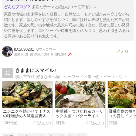
多彩なテーマと絶妙なユーモアセンス
家庭や地域の出来事を鋭く観察し、自然なユーモアと温かみを交えながら
紹介します。親しみやすさを保ちつつ、時には鋭い表現も交えた文章が特
徴です。家族の思い出や地域の風景を巧みに織り交ぜ、読者に新しい発見
や共感を促します。エピソードや時事を織り込みつつ、思わず引き込まれ
る深みのある語り口も魅力です。
2098281
8
週間IN:
88
週間OUT:
304
月間IN:
374
きままにスマイル♪
21
横浜市在住 好きな食べ物 シーフード・辛い物・ビール・ウィスキーetc 長年、仕事をしていて、今は、専業主婦にもどり、自由に使える時間を楽しんでます。
ニンニクを効かせて！ナス
中華麺・つけだれ＆ガーリ
腎臓病食の焼
の味噌炒め＆減塩蕎麦＆去
ック大葉・バターライス＆
コの醤油ドレ
年の種で育ってる唐辛子＆
ブリカマの塩焼き＆赤くな
＆庭のオクラ＆
13時間前
2日前
2日前
私と同じ名前の人二人♪
った凛々子♪
れた幸姫さん♪