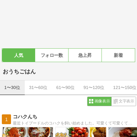
人気
フォロー数
急上昇
新着
おうちごはん
1〜30位
31〜60位
61〜90位
91〜120位
121〜150位
画像表示
文字表示
コハクんち
1
最近トイプードルのコハクを飼い始めました。可愛くて可愛くてメロメロです。その勢いで洋服も手作り始めました。犬の管理栄養士の資格もとりました。手作りご飯を楽しんで続けていきます。