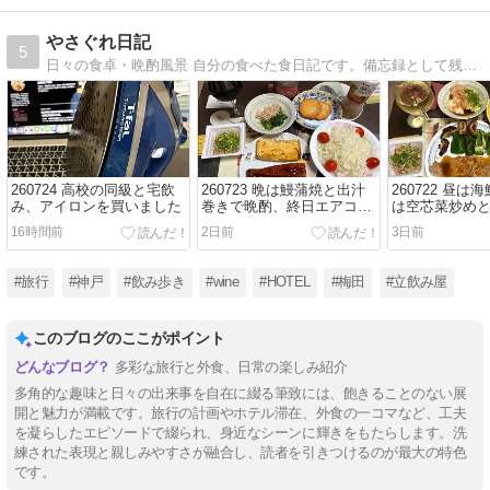
やさぐれ日記
5
日々の食卓・晩酌風景 自分の食べた食日記です。備忘録として残してます。
260724 高校の同級と宅飲
260723 晩は鰻蒲焼と出汁
260722 昼は
み、アイロンを買いました
巻きで晩酌、終日エアコン
は空芯菜炒め
入れ出した！
晩酌 注意：毒
16時間前
2日前
3日前
#旅行
#神戸
#飲み歩き
#wine
#HOTEL
#梅田
#立飲み屋
このブログのここがポイント
多彩な旅行と外食、日常の楽しみ紹介
多角的な趣味と日々の出来事を自在に綴る筆致には、飽きることのない展
開と魅力が満載です。旅行の計画やホテル滞在、外食の一コマなど、工夫
を凝らしたエピソードで綴られ、身近なシーンに輝きをもたらします。洗
練された表現と親しみやすさが融合し、読者を引きつけるのが最大の特色
です。