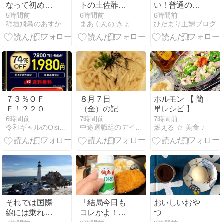
なって初めて
トの土佐酢漬
い！普通の主
の大学病院！
け
婦が見つけた
5時間前
6時間前
6時間前
稲垣飛鳥のあすかふぇのおいしい毎日
まあくんの きょうの料理
ひだまり主婦ブログ
かかった医療
「心がザワつ
費は？
かない」資産
形成
７３％ＯＦ
８月７日
ホルモン 【 簡
Ｆ！？２０２
（金）の記録
単レシピ 】☆
６年Ｏｉｓｉ
☆
晩酌 ♪
6時間前
7時間前
7時間前
令和ギャルのOisix（オイシックス）お得情報
中途退職組のデイトレード＆株主優待生活日記
燃える ☆ 美食 ♪
ｘの夏休みセ
ールお試しセ
ット贅沢な１
６品で神す
ぎ！
それでは国際
「結局今日も
おいしいおや
線には乗れま
コレかよ！」
つ