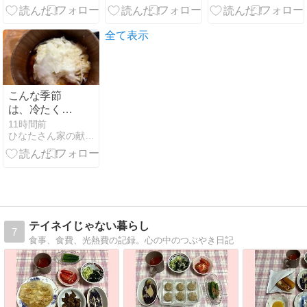
全て表示
こんな季節
は、冷たくし
たお料理が一
11時間前
ひなたさん家の献立日記料理
番です、山掛
けそうめん他
テイネイじゃない暮らし
7
食事、食費、光熱費の記録。心の中のつぶやき日記