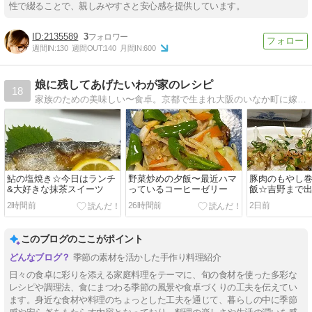
性で綴ることで、親しみやすさと安心感を提供しています。
2135589
3
週間IN:
130
週間OUT:
140
月間IN:
600
娘に残してあげたいわが家のレシピ
18
家族のための美味しい〜食卓。京都で生まれ大阪のいなか町に嫁いで早や２３年…。半世紀を生きてきた記念ブログ
鮎の塩焼き☆今日はランチ
野菜炒めの夕飯〜最近ハマ
豚肉のもやし
&大好きな抹茶スイーツ
っているコーヒーゼリー
飯☆吉野まで
ど。。。
2時間前
26時間前
2日前
このブログのここがポイント
季節の素材を活かした手作り料理紹介
日々の食卓に彩りを添える家庭料理をテーマに、旬の食材を使った多彩な
レシピや調理法、食にまつわる季節の風景や食卓づくりの工夫を伝えてい
ます。身近な食材や料理のちょっとした工夫を通じて、暮らしの中に季節