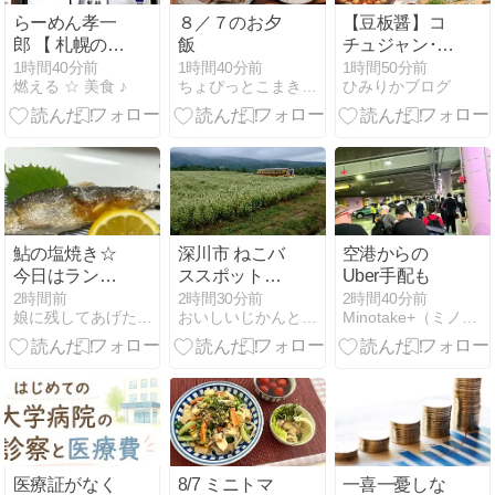
らーめん孝一
８／７のお夕
【豆板醤】コ
郎 【 札幌の二
飯
チュジャン･甜
郎系ラーメン
面醤･豆鼓醤等
1時間40分前
1時間40分前
1時間50分前
燃える ☆ 美食 ♪
ちょぴっとこまき 〜脱！空腹空間〜
ひみりかブログ
】☆ コウジロ
との違い･代用
ウ ♪
を徹底解説！
鮎の塩焼き☆
深川市 ねこバ
空港からの
今日はランチ
ススポット、
Uber手配も
&大好きな抹
戸外炉峠
2時間前
2時間30分前
2時間40分前
娘に残してあげたいわが家のレシピ
おいしいじかんとちいさなしあわせ
Minotake+（ミノタケプラス）in Boston
茶スイーツ
医療証がなく
8/7 ミニトマ
一喜一憂しな