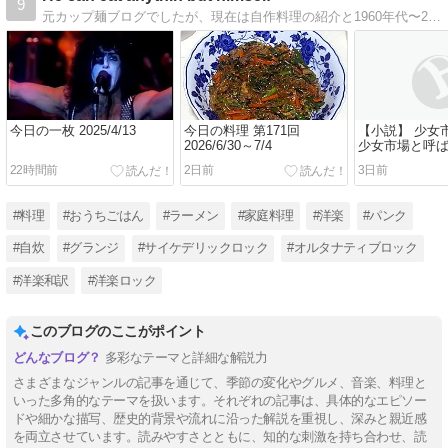
9
元カップ麺ブログでしたが、現在は自作料理の紹介と1960年代〜2000年代の洋楽ロックの解説や和訳の記事がメイン。ラーメンの食べ歩きの紹介なども。
今日の一枚 2025/4/13
今日の料理 第171回
【小説】 少女市
2026/6/30～7/4
少女市場と呼
み入れた私達
22時間前
2日前
3日前
を絶する世界
た
#料理
#おうちごはん
#ラーメン
#家庭料理
#洋楽
#パンク
#自炊
#グランジ
#サイケデリックロック
#オルタナティブロック
#洋楽和訳
#洋楽ロック
このブログのここがポイント
多彩なテーマと詳細な解説力
さまざまなジャンルの記事を通じて、季節の変化やグルメ、音楽、料理と
いった多角的なテーマを扱います。それぞれの記事は、具体的なエピソー
ドや細かな描写、歴史的背景や流れに沿った解説を重視し、深みと親近感
を両立させています。読みやすさとともに、知的な刺激を持ち合わせ、読