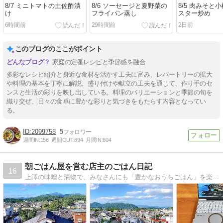
8/7 ミニトマトの土佐酢漬
8/6 ソーセージと夏野菜の
8/5 肉みそと
け
フライパン蒸し
スター炒め
6時間前
29時間前
2日前
このブログのここがポイント
家庭の定番レシピと季節感を融合
多彩なレシピ紹介と身近な食材を活かす工夫に富み、レパートリーの拡大
や料理の基本を丁寧に解説。盛り付けや献立の工夫を通じて、作り手のセ
ンスと生活の彩りを映し出している。料理のバリエーションと季節の旬を
織り交ぜ、日々の食卓に豊かな彩りと気づきをもたらす内容となってい
る。
2099758
5
週間IN:
156
週間OUT:
894
月間IN:
804
朝ごはん屋を営む店主のごはん日記
16
上澤の味噌と漬物で、みなさんにも「豊かなおうちごはん」を楽しんでいただきたい。そしていずれは、それをみなさんの「日常」にしていただきたい。そんな夢を、僕は持っています。