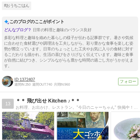
#おうちごはん
このブログのここがポイント
日常の料理と趣味のバランス良好
多彩な料理と趣味を絡めた暮らしの様子が伝わる記事群です。暑さや気候
に合わせた食材選びや調理法を工夫しながら、彩り豊かな食事を楽しむ姿
勢が際立っています。日常のちょっとした工夫やお気に入りの食材に対す
るこだわりも描かれ、生活の喜びをさりげなく伝えています。趣味と食事
が自然に結びつき、シンプルながらも豊かな時間の過ごし方がうかがえま
す。
1372407
週間IN:
250
週間OUT:
740
月間IN:
960
＊＊ 飛び出せ Kitchen ♪＊＊
13
お料理、お出かけ、レストラン。"今日のニャーちゃん" 快掲中！レシピもいっぱい!! キッチン大好き でも、時々飛び出しま〜す(^^)