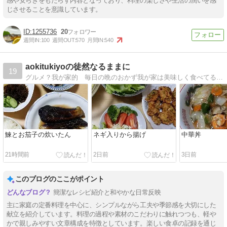
感や安らぎをもたらす内容となっており、料理の楽しさや生活の潤いを感
じさせることを意識しています。
1255736
20
週間IN:
100
週間OUT:
570
月間IN:
540
aokitukiyoの徒然なるままに
19
グルメ？我が家的 毎日の晩のおかず我が家は美味しく食べてるからである個人的おかず日記
鰊とお茄子の炊いたん
ネギ入りから揚げ
中華丼
21時間前
2日前
3日前
このブログのここがポイント
簡潔なレシピ紹介と和やかな日常反映
主に家庭の定番料理を中心に、シンプルながら工夫や季節感を大切にした
献立を紹介しています。料理の過程や素材のこだわりに触れつつも、軽や
かで親しみやすい文章構成を特徴としています。楽しい食卓の記録を通じ