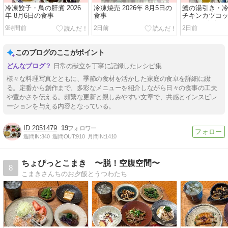
冷凍餃子・鳥の肝煮 2026
冷凍焼売 2026年 8月5日の
鱧の湯引き・
年 8月6日の食事
食事
チキンカツコッペ 
月4日の食事
9時間前
2日前
2日前
このブログのここがポイント
日常の献立を丁寧に記録したレシピ集
様々な料理写真とともに、季節の食材を活かした家庭の食卓を詳細に綴
る。定番から創作まで、多彩なメニューを紹介しながら日々の食事の工夫
や豊かさを伝える。頻繁な更新と親しみやすい文章で、共感とインスピレ
ーションを与える内容となっている。
2051479
19
週間IN:
340
週間OUT:
910
月間IN:
1410
ちょぴっとこまき 〜脱！空腹空間〜
8
こまきさんちのお夕飯とうつわたち