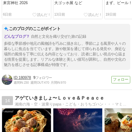
来宮神社 2026
大ゴッホ展 など
まず、ビール
6日前
13日前
19日前
このブログのここがポイント
自然と文化を織り交ぜた旅の記録
多様な季節感や地元の風物詩を巧みに描き出し、季節による風景や人々の
暮らしに焦点を当てています。旅や散策を通じて得られる発見や、身近な
場所の風情を丁寧に伝える内容となっており、読者に新しい視点や心温ま
る情景を提案します。リアルな体験と美しい描写が調和し、自然や文化の
魅力を感じさせる記事構成が特徴です。
180978
9
週間IN:
230
週間OUT:
470
月間IN:
970
アゲていきましょ〜Ｌｏｖｅ＆Ｐｅａｃｅ
14
湘南の海・空・波乗りpapa・こども・おうちゴハン・・・マミーの記録