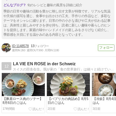
旬のレシピと趣味の風景を詳細に紹介
季節の日常や趣味の活動を豊かに映し出す文章が特徴です。リアルな気温
や天候の描写を通じ、食事やお出かけの工夫、手作りの作品など、多彩な
テーマをオシャレに綴ります。日常の中の小さな喜びや工夫が伝わる記事
は、具体性と親しみやすさを併せ持ち、読者に新しい趣味や暮らしのヒン
トを提供します。家庭の味やハンドメイドの楽しみをさりげなく紹介し、
季節感を大切にする温かみのある内容となっています。
1148578
13
週間IN:
260
週間OUT:
990
月間IN:
1180
LA VIE EN ROSE in der Schweiz
12
スイスの田舎在住。我が家の「食の世界旅行」は細々と続けています。スイスの景色などをご紹介したく、時々旅行記をUPしております。皆さんに少しでも海外旅行の雰囲気を味わって頂ければ幸いです。
【豚肩ロース肉のソテー】
【パプリカの肉詰め】8月5
【冷奴】8月4
8月6日のごはん
日のごはん
はん
17時間前
2日前
3日前