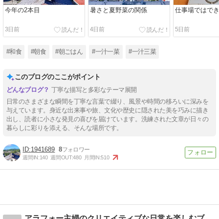
今年の2本目
暑さと夏野菜の関係
仕事場ではで
3日前
4日前
5日前
#和食
#朝食
#朝ごはん
#一汁一菜
#一汁三菜
このブログのここがポイント
丁寧な描写と多彩なテーマ展開
日常のさまざまな瞬間を丁寧な言葉で綴り、風景や時間の移ろいに深みを
与えています。身近な出来事や旅、文化や歴史に隠された美を巧みに描き
出し、読者に小さな発見の喜びを届けています。洗練された文章が日々の
暮らしに彩りを添える、そんな場所です。
1941689
8
週間IN:
140
週間OUT:
480
月間IN:
510
アラフォー主婦のクリエイティブな日常を楽しむブログ