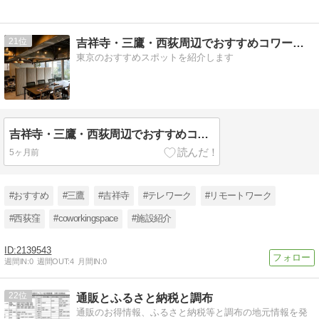
21
吉祥寺・三鷹・西荻周辺でおすすめコワーキングスペース6選
東京のおすすめスポットを紹介します
吉祥寺・三鷹・西荻周辺でおすすめコワーキングスペース6選
5ヶ月前
#おすすめ
#三鷹
#吉祥寺
#テレワーク
#リモートワーク
#西荻窪
#coworkingspace
#施設紹介
2139543
週間IN:
0
週間OUT:
4
月間IN:
0
22
通販とふるさと納税と調布
通販のお得情報、ふるさと納税等と調布の地元情報を発