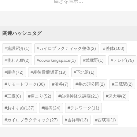
続きを表示…
関連ハッシュタグ
施設紹介(1)
カイロプラクティック整体(2)
整体(103)
側わん症(2)
coworkingspace(1)
武蔵野(1)
テレビ(75)
腰痛(72)
産後骨盤矯正(19)
下北沢(1)
リモートワーク(30)
渋谷(7)
井の頭公園(2)
三鷹駅(2)
三鷹(6)
肩こり(52)
自律神経失調症(21)
深大寺(2)
おすすめ(137)
頭痛(24)
テレワーク(11)
カイロプラクティック(27)
吉祥寺(13)
西荻窪(1)