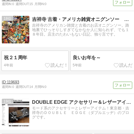
週間IN:
0
週間OUT:
15
月間IN:
0
18
吉祥寺 古着・アメリカ雑貨オニグンソー 店の人
吉祥寺のアメリカン雑貨と古着のお店オニグンソー。路
地裏でひっそりしすぎてなかなか人に知られず、でも１
８年目。店主のたわいもない日記、独り言です。
祝２１周年
良いお年を～
4年前
5年前
119693
週間IN:
0
週間OUT:
14
月間IN:
0
19
DOUBLE EDGE アクセサリー＆レザーアイテム
モード系のアクセサリーとレザーアイテム！東京都・吉
祥寺のＤＯＵＢＬＥ ＥＤＧＥ（ダブルエッヂ）のブロ
グです。