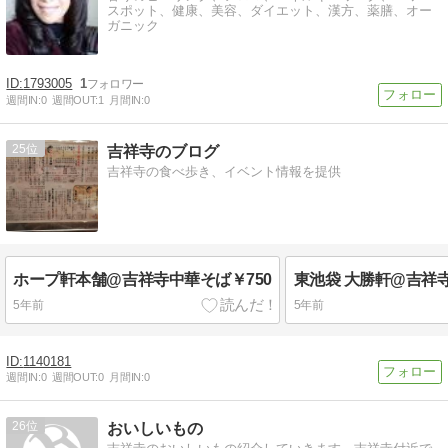
スポット、健康、美容、ダイエット、漢方、薬膳、オー
ガニック
1793005
1
週間IN:
0
週間OUT:
1
月間IN:
0
25
吉祥寺のブログ
吉祥寺の食べ歩き、イベント情報を提供
ホープ軒本舗@吉祥寺中華そば￥750
5年前
5年前
1140181
週間IN:
0
週間OUT:
0
月間IN:
0
26
おいしいもの