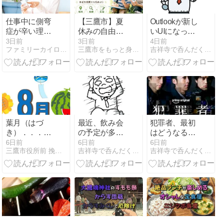
仕事中に側弯
【三鷹市】夏
Outlookが新し
症が辛い理由
休みの自由研
いUIになっ
と、職種別の
究は何にす
て、次のメー
3日前
3日前
4日前
ファミリーカイロプラクティック三鷹院
三鷹市をもっと身近に「三鷹みっけ」
吉祥寺で呑んだくれて毒を吐く！
注意点まとめ
る？親子で取
ルを開く矢印
り組める題材
ボタンがなく
を紹介
なって、非常
に使いにく
い。
葉月（はづ
最近、飲み会
犯罪者、最初
き）．．．八
の予定が多す
はどうなるか
月の別名
ぎることもあ
と興味津々だ
6日前
6日前
6日前
三鷹市役所前 挽きたて“石臼挽自家製粉”そば増田屋
吉祥寺で呑んだくれて毒を吐く！
吉祥寺で呑んだくれて毒を吐く！
り、週休3日
けど、ちょっ
制は返上で
と現実離れし
す。5日間働
すぎていて、
くのは辛すぎ
最後は惰性で
るかも。
見てました。