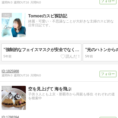
週間IN:
0
週間OUT:
16
月間IN:
0
16
Tomoeのスピ探訪記
綺麗・可愛い・不思議なことが大好きな主婦のスピ的な
日常日記です。
”強制的なフェイスマスクが安全でなく、効果がなく、不道徳である20の理由”
”光のハトンから
5年前
5年前
1825988
週間IN:
0
週間OUT:
16
月間IN:
0
17
空を見上げて 海を飛ぶ
子供３人とも上京・那覇市から両親も移住 それぞれの道
を模索中
1788394