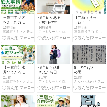
三鷹市で花火
側弯症がある
【立秋（りっ
を楽しむ方法
と疲れやすい
しゅう）】
花火大会は市
のはなぜ？原
15時間前
16時間前
17時間前
三鷹市をもっと身近に「三鷹みっけ」
ファミリーカイロプラクティック三鷹院
三鷹市役所前 挽きたて“石臼挽自家製粉”そば増田屋
外へ
因を院長が解
説
【三鷹市】水
側弯症と診断
8月のこばと
遊びできる公
されたら日常
公園
園4選｜駅か
生活で今すぐ
2日前
2日前
2日前
三鷹市をもっと身近に「三鷹みっけ」
ファミリーカイロプラクティック三鷹院
ぶんハピねっとスタッフによる日々のHAPPYブログ
らの距離とア
できる5つの
クセスで紹介
こと