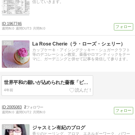
信していきます。
1967746
週間IN:
0
週間OUT:
3
月間IN:
0
23
La Rose Cherie（ラ・ローズ・シェリー）
カップケーキ・アイシングクッキー・シュガークラフト
等のデコレーション教室。薔薇やロマンティックをテー
マに、ガーデニングと併せて記事を発信して参ります。
世界平和の願いが込められた薔薇「ピース（Peace）」に想いをよせて ～地域限定切手より～
4年前
2005083
2
週間IN:
0
週間OUT:
2
月間IN:
0
24
ジャスミン有紀のブログ
香りのヒーリング、アロマ、エネルギーワーク、パワー