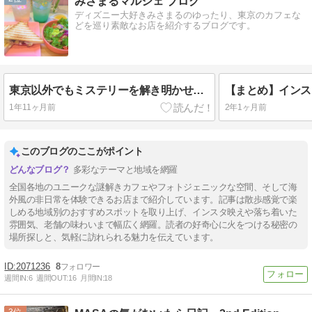
みさまるマルシェ ブログ
ディズニー大好きみさまるのゆったり、東京のカフェな
どを巡り素敵なお店を紹介するブログです。
東京以外でもミステリーを解き明かせ！～全国のユニークな謎解きカフェ巡りの旅～頭脳と味覚を刺激する✈
1年11ヶ月前
2年1ヶ月前
このブログのここがポイント
多彩なテーマと地域を網羅
全国各地のユニークな謎解きカフェやフォトジェニックな空間、そして海
外風の非日常を体験できるお店まで紹介しています。記事は散歩感覚で楽
しめる地域別のおすすめスポットを取り上げ、インスタ映えや落ち着いた
雰囲気、老舗の味わいまで幅広く網羅。読者の好奇心に火をつける秘密の
場所探しと、気軽に訪れられる魅力を伝えています。
2071236
8
週間IN:
6
週間OUT:
16
月間IN:
18
3