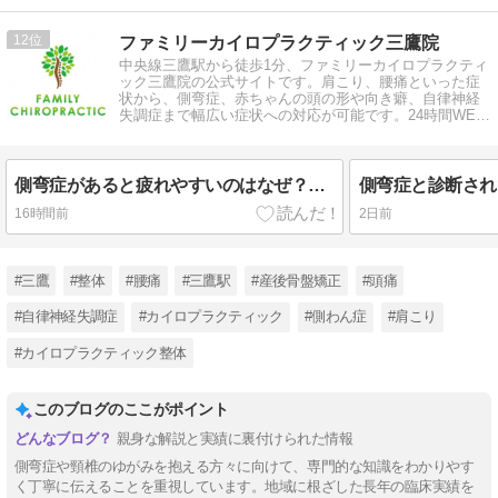
12
ファミリーカイロプラクティック三鷹院
中央線三鷹駅から徒歩1分、ファミリーカイロプラクティ
ック三鷹院の公式サイトです。肩こり、腰痛といった症
状から、側弯症、赤ちゃんの頭の形や向き癖、自律神経
失調症まで幅広い症状への対応が可能です。24時間WEB
予約受付中です。
側弯症があると疲れやすいのはなぜ？原因を院長が解説
16時間前
2日前
#三鷹
#整体
#腰痛
#三鷹駅
#産後骨盤矯正
#頭痛
#自律神経失調症
#カイロプラクティック
#側わん症
#肩こり
#カイロプラクティック整体
このブログのここがポイント
親身な解説と実績に裏付けられた情報
側弯症や頸椎のゆがみを抱える方々に向けて、専門的な知識をわかりやす
く丁寧に伝えることを重視しています。地域に根ざした長年の臨床実績を