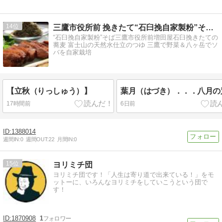
14
三鷹市役所前 挽きたて“石臼挽自家製粉”そば増田屋
“石臼挽自家製粉”そば三鷹市役所前増田屋石臼挽きたての
蕎麦 富士山の天然水仕立のつゆ 三鷹で野菜＆八ヶ岳でソ
バを自家栽培
【立秋（りっしゅう）】
葉月（はづき）．．．八月の
17時間前
6日前
1388014
週間IN:
0
週間OUT:
22
月間IN:
0
15
ヨリミチ団
ヨリミチ団です！「人生は寄り道で出来ている！」をモ
ットーに、いろんなヨリミチをしていこうという団で
す！
1870908
1