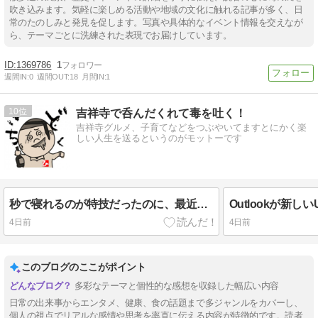
吹き込みます。気軽に楽しめる活動や地域の文化に触れる記事が多く、日
常のたのしみと発見を促します。写真や具体的なイベント情報を交えなが
ら、テーマごとに洗練された表現でお届けしています。
1369786
1
週間IN:
0
週間OUT:
18
月間IN:
1
10
吉祥寺で呑んだくれて毒を吐く！
吉祥寺グルメ、子育てなどをつぶやいてますとにかく楽
しい人生を送るというのがモットーです
秒で寝れるのが特技だったのに、最近2日間の寝つきが悪くてびっくり。なんでだろう？
4日前
4日前
このブログのここがポイント
多彩なテーマと個性的な感想を収録した幅広い内容
日常の出来事からエンタメ、健康、食の話題まで多ジャンルをカバーし、
個人の視点でリアルな感情や思考を率直に伝える内容が特徴的です。読者