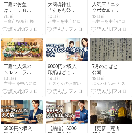
三鷹のお盆
大國魂神社
人気店「ニシ
は．．．８月
「すもも祭」
クボ食堂」で
１日～♪
へ｜名物「か
味わう絶品ラ
7日前
10日前
12日前
三鷹市役所前 挽きたて“石臼挽自家製粉”そば増田屋
吉井三を中心にログる!!
吉井三を中心にログる!!
らす団扇」と
ンチ！かじき
話題の「から
まぐろのムニ
すみくじ」で
エル定食は野
厄除け参拝
菜たっぷりで
満足度抜群
三鷹で人気の
9000円の収入
7月のこばと
ヘルシーラン
印紙はどこで
公園
チ！副菜が選
買える？コン
13日前
19日前
19日前
吉井三を中心にログる!!
カズくんのお買い物blog
ぶんハピねっとスタッフによる日々のHAPPYブログ
べる「量り売
ビニで売って
りとまちの台
ない時の確実
所 野の」で野
な入手先
菜たっぷりプ
レートを満喫
6800円の収入
【結論】6000
【更新：死者