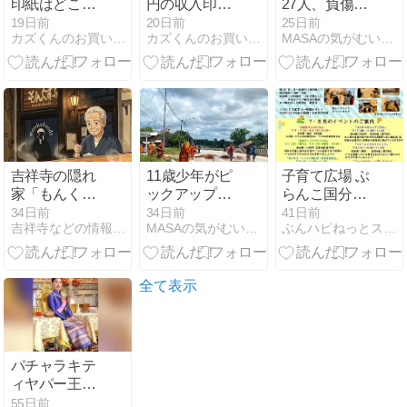
印紙はどこで
円の収入印紙
27人、負傷者
買える？郵便
はどこで買え
71人】バンコ
19日前
20日前
25日前
カズくんのお買い物blog
カズくんのお買い物blog
MASAの気がむいたら日記 2nd Edition
局以外で即日
る？郵便局な
ク都内のビア
入手できる場
ら在庫切れの
ホールで深夜
所と注意点
心配なし！
の火災 27人死
亡、63人負傷
吉祥寺の隠れ
11歳少年がピ
子育て広場 ぶ
家「もんくす
ックアップト
らんこ国分寺
ふーず
ラックを運
7月のイベン
34日前
34日前
41日前
吉祥寺などの情報をゆる〜く紹介
MASAの気がむいたら日記 2nd Edition
ぶんハピねっとスタッフによる日々のHAPPYブログ
（MONK’S
転、巡礼中の
ト・講座のお
FOODS）」
僧侶に突っ込
知らせ
｜昼も夜も味
む 9人死亡、
わえるヘルシ
13人負傷 タイ
全て表示
ー定食は大人
東北部で
が通いたくな
る一軒
パチャラキテ
ィヤパー王女
殿下が薨去 タ
55日前