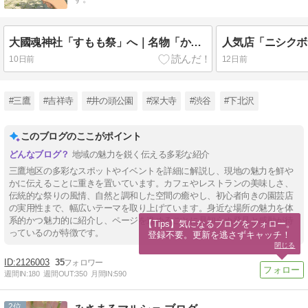
大國魂神社「すもも祭」へ｜名物「からす団扇」と話題の「からすみくじ」で厄除け参拝
10日前
12日前
#三鷹
#吉祥寺
#井の頭公園
#深大寺
#渋谷
#下北沢
このブログのここがポイント
地域の魅力を鋭く伝える多彩な紹介
三鷹地区の多彩なスポットやイベントを詳細に解説し、現地の魅力を鮮や
かに伝えることに重きを置いています。カフェやレストランの美味しさ、
伝統的な祭りの風情、自然と調和した空間の癒やし、初心者向きの園芸店
の実用性まで、幅広いテーマを取り上げています。身近な場所の魅力を体
系的かつ魅力的に紹介し、ページを進めるごとに見知らぬ発見と感動が待
【Tips】気になるブログをフォロー。

っているのが特徴です。
登録不要。更新を逃さずキャッチ！
閉じる
2126003
35
週間IN:
180
週間OUT:
350
月間IN:
590
2