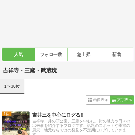
人気
フォロー数
急上昇
新着
吉祥寺・三鷹・武蔵境
1〜30位
画像表示
文字表示
1
吉井三を中心にログる!!
吉祥寺、井の頭公園、三鷹を中心に、街の魅力や日々の
出来事を紹介するブログです。話題のスポットや季節の
風景、地元ならではの発見を不定期にログしていきま
す。