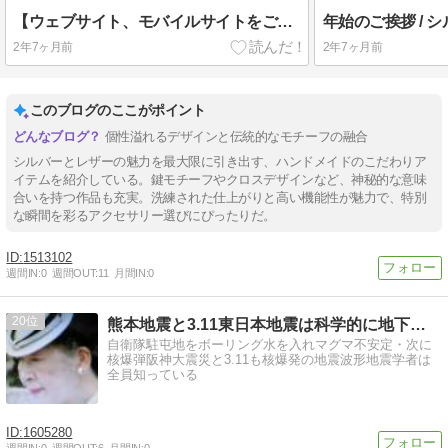
【ウェブサイト、モバイルサイトをご覧頂いている皆さまへ】 / シルバーアクセサリー＆レザーアイテム・革小物の DOUBLE EDGE
2年7ヶ月前
2年7ヶ月前
このブログのここがポイント
個性溢れるデザインと伝統的なモチーフの融合
シルバーとレザーの魅力を最大限に引き出す、ハンドメイドのこだわりア
イテムを紹介している。鍵モチーフやクロスデザインなど、神秘的な意味
合いを持つ作品も充実。洗練された仕上がりと高い機能性が魅力で、特別
な瞬間を彩るアクセサリー選びにぴったりだ。
1513102
週間IN:
0
週間OUT:
11
月間IN:
0
20
熊本地震と3.11東日本地震は科学的に地下核爆発・黒幕天皇
自衛隊駐屯地をボーリング水を入れマグマ不安定・次に
核爆弾阪神大震災と3.11も核爆発の地震波形地震学者は
全員知っている
1605280