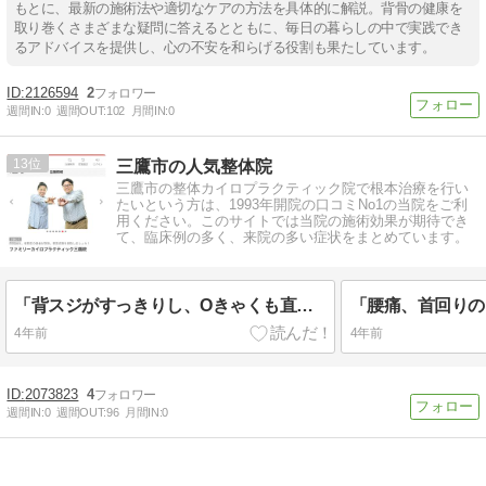
もとに、最新の施術法や適切なケアの方法を具体的に解説。背骨の健康を
取り巻くさまざまな疑問に答えるとともに、毎日の暮らしの中で実践でき
るアドバイスを提供し、心の不安を和らげる役割も果たしています。
2126594
2
週間IN:
0
週間OUT:
102
月間IN:
0
13
三鷹市の人気整体院
三鷹市の整体カイロプラクティック院で根本治療を行い
たいという方は、1993年開院の口コミNo1の当院をご利
用ください。このサイトでは当院の施術効果が期待でき
て、臨床例の多く、来院の多い症状をまとめています。
「背スジがすっきりし、Oきゃくも直ってきて、今までビリだった運動会のかけっこ（？）も２位に！！」うれしいお声を頂きました
4年前
4年前
2073823
4
週間IN:
0
週間OUT:
96
月間IN:
0