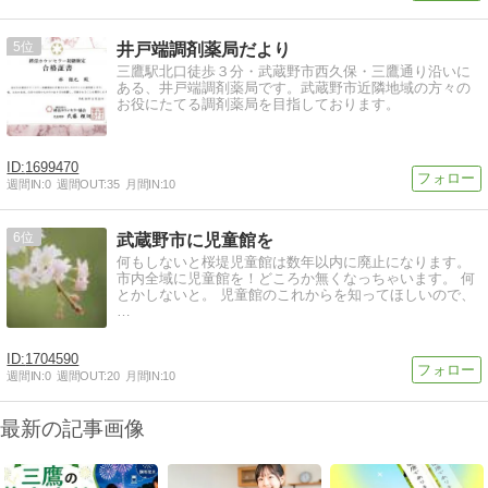
5
井戸端調剤薬局だより
三鷹駅北口徒歩３分・武蔵野市西久保・三鷹通り沿いに
ある、井戸端調剤薬局です。武蔵野市近隣地域の方々の
お役にたてる調剤薬局を目指しております。
1699470
週間IN:
0
週間OUT:
35
月間IN:
10
6
武蔵野市に児童館を
何もしないと桜堤児童館は数年以内に廃止になります。
市内全域に児童館を！どころか無くなっちゃいます。 何
とかしないと。 児童館のこれからを知ってほしいので、
…
1704590
週間IN:
0
週間OUT:
20
月間IN:
10
最新の記事画像