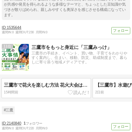
が共感や発見を得られるような多様なテーマと、ちょっとした豆知識や気
づきが散りばめられ、親しみやすくも奥深さを感じさせる構成になってい
ます。
1535644
週間IN:
0
週間OUT:
230
月間IN:
0
11
三鷹市をもっと身近に「三鷹みっけ」
三鷹市の手続き、イベント、買い物、子育てをわかりや
すく案内し、住まい、移動、防災、助成制度まで、暮ら
しに寄り添う地域メディアです。
三鷹市で花火を楽しむ方法 花火大会は市外へ
15時間前
2日前
#三鷹
2140840
1
週間IN:
0
週間OUT:
220
月間IN:
0