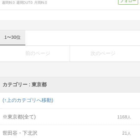
週間IN:
0
週間OUT:
0
月間IN:
0
1〜30位
前のページ
次のページ
カテゴリー : 東京都
(↑上のカテゴリへ移動)
※東京都(全て)
1168
世田谷・下北沢
21