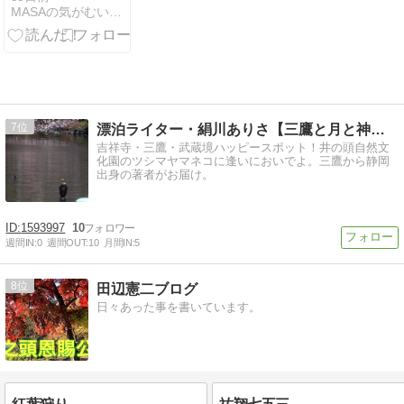
MASAの気がむいたら日記 2nd Edition
イ王室事務局
が発表
7
漂泊ライター・絹川ありさ【三鷹と月と神社】
吉祥寺・三鷹・武蔵境ハッピースポット！井の頭自然文
化園のツシマヤマネコに逢いにおいでよ。三鷹から静岡
出身の著者がお届け。
1593997
10
週間IN:
0
週間OUT:
10
月間IN:
5
8
田辺憲二ブログ
日々あった事を書いています。