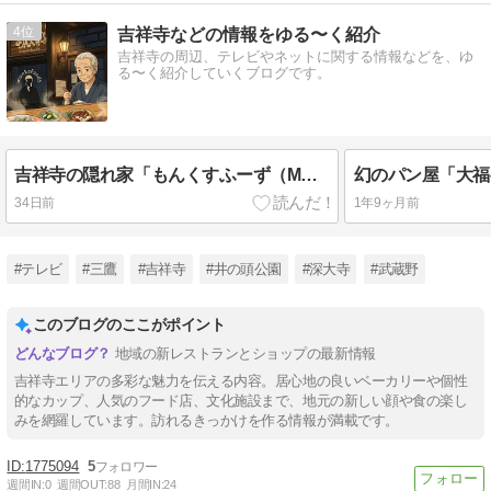
4
吉祥寺などの情報をゆる〜く紹介
吉祥寺の周辺、テレビやネットに関する情報などを、ゆ
る〜く紹介していくブログです。
吉祥寺の隠れ家「もんくすふーず（MONK’S FOODS）」｜昼も夜も味わえるヘルシー定食は大人が通いたくなる一軒
34日前
1年9ヶ月前
#テレビ
#三鷹
#吉祥寺
#井の頭公園
#深大寺
#武蔵野
このブログのここがポイント
地域の新レストランとショップの最新情報
吉祥寺エリアの多彩な魅力を伝える内容。居心地の良いベーカリーや個性
的なカップ、人気のフード店、文化施設まで、地元の新しい顔や食の楽し
みを網羅しています。訪れるきっかけを作る情報が満載です。
1775094
5
週間IN:
0
週間OUT:
88
月間IN:
24