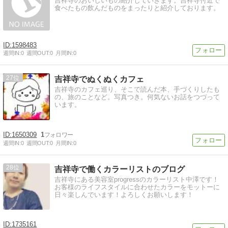
吉祥寺のおいしいもの紹介していきます。吉祥寺付近で
食べたもの飲んだものをまったりと紹介しております。
1598483
週間IN:
0
週間OUT:
0
月間IN:
0
27
吉祥寺でぬくぬくカフェ
吉祥寺のカフェ巡り、そこで読んだ本、手づくりしたも
の、旅のことなど。写真つき。何気ないお話をつづって
います。
1650309
1
週間IN:
0
週間OUT:
0
月間IN:
0
28
吉祥寺で働くカラーリストのブログ
吉祥寺にある美容室progressのカラーリスト中澤です！
お客様のライフスタイルに合わせたカラーをモットーに
日々楽しんでいます！よろしくお願いします！
1735161