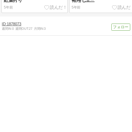
紅葉狩り
祐翔七五三
5年前
5年前
1878073
週間IN:
0
週間OUT:
27
月間IN:
3