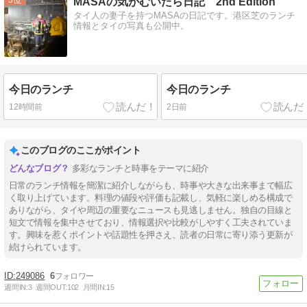
MASAの気がむいたら日記 2nd Edition
タイ人の妻子を持つMASAの日記です。港区芝のランチ
情報とタイの写真も公開中。
今日のランチ
今日のランチ
12時間前
2日前
このブログのここがポイント
多彩なランチと時事をテーマに紹介
日常のランチ情報を簡潔に紹介しながらも、時事や大きな出来事まで幅広
く取り上げています。料理の値段や評価も記載し、気軽に楽しめる構成で
ありながら、タイや周辺の重要なニュースも見逃しません。独自の目線と
短文で情報を集中させており、情報選択や比較がしやすく工夫されていま
す。興味を惹くポイントや話題性を押さえ、読者の日常に寄り添う更新が
続けられています。
249086
6
週間IN:
3
週間OUT:
102
月間IN:
15