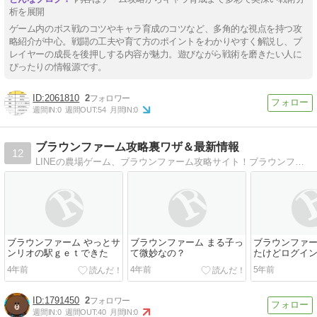
析を展開
ゲーム内のボス戦のコツやキャラ育成のコツなど、多角的な視点を持つ攻
略紹介が中心。戦闘の工夫や育て方のポイントをわかりやすく解説し、プ
レイヤーの成長を後押しする内容が魅力。遊びながら戦術を磨きたい人に
ぴったりの情報源です。
2061810
2
週間IN:
0
週間OUT:
54
月間IN:
0
ブラウンファーム攻略裏ワザ＆最新情報
12
LINEの農場ゲーム、ブラウンファーム攻略サイト！ブラウンファームのアプリ配信日や事前登録と特典、掲示板、イベントを紹介していきます。
ブラウンファーム やっとサ
ブラウンファーム まる子っ
ブラウンファー
ンリオの駅ｇｅｔできた
て微妙なの？
たけどログイ
4年前
4年前
5年前
1791450
2
週間IN:
0
週間OUT:
40
月間IN:
0