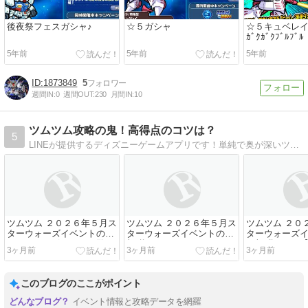
後夜祭フェスガシャ♪
☆５ガシャ
☆５キュベレイ(((
ｶﾞｸｶﾞｸﾌﾞﾙﾌﾞﾙ
5年前
5年前
5年前
1873849
5
週間IN:
0
週間OUT:
230
月間IN:
10
ツムツム攻略の鬼！高得点のコツは？
5
LINEが提供するディズニーゲームアプリです！単純で奥が深いツムツムを徹底的に攻略していきます。ツム情報、ルビー無料の裏ワザ何でもあります！
ツムツム ２０２６年５月ス
ツムツム ２０２６年５月ス
ツムツム ２０
ターウォーズイベントのキ
ターウォーズイベントの全
ターウォーズ
ャラクターボーナス一覧
報酬まとめ
と報酬まとめ
3ヶ月前
3ヶ月前
3ヶ月前
の拠点に挑も
このブログのここがポイント
イベント情報と攻略データを網羅