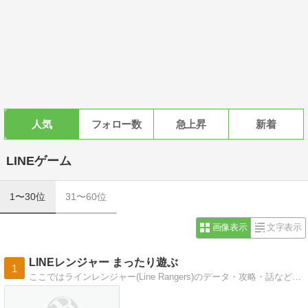
人気
フォロー数
急上昇
新着
LINEゲーム
1〜30位
31〜60位
画像表示
文字表示
LINEレンジャー まったり遊ぶ
1
ここではラインレンジャー(Line Rangers)のデータ・攻略・話などを紹介していきます。 最新レンジャーの紹介とかはできませんが、少しでも参考にしてもら…