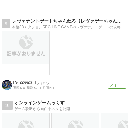
レヴァナントゲートちゃんねる【レヴァゲーちゃんねる】
9
本格3DアクションRPG LINE GAMEのレヴァナントゲートの攻略まとめサイトミッションの立ち回り方や素材のドロップ情報や装備品の進化・強化など公開中
1669963
1
週間IN:
0
週間OUT:
1
月間IN:
1
オンラインゲームっくす
10
ゲーム攻略から面白小ネタを公開