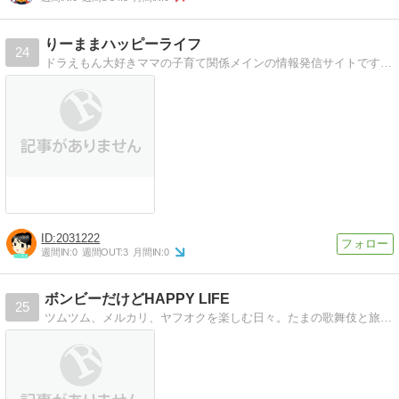
りーままハッピーライフ
24
ドラえもん大好きママの子育て関係メインの情報発信サイトです。子育て中の方にオススメしたいお出かけ情報や商品などを紹介しています。育児のスキマ時間にできるドラえもんパークなどのゲームの攻略情報も少し書いてます。
2031222
週間IN:
0
週間OUT:
3
月間IN:
0
ボンビーだけどHAPPY LIFE
25
ツムツム、メルカリ、ヤフオクを楽しむ日々。たまの歌舞伎と旅行を楽しみに、ワーキングマザーとして日々奮闘。ほとんど雑談です。