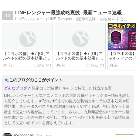
LINEレンジャー最強攻略裏技│最新ニュース速報、攻略まとめ
19
LINEレンジャー（LINE Rangers・銀河特攻隊）の攻略を中心に、レンジャーの評価、ガチャ結果、装備情報、コラボ情報をご紹介しています。
【コラボ装備】★7 [OL]ア
【コラボ装備】★7 [OL]ア
【コラボ装備】★
ルベドの鎧の基本効果と切
ルベドの鎧の基本効果と切
ャルティアの
替可能な効果
替可能な効果
効果と切替可
3年前
3年前
3年前
このブログのここがポイント
限定コラボ装備とキャラに特化した解説が充実
LINEレンジャーと人気アニメコラボの最新装備やキャラクター情報を詳し
く紹介しています。★7から★9までの強力な装備とキャラの基本効果や切
替効果、ステータスやスキルの詳細も分かりやすく解説。初心者から上級
者まで役立つ内容が詰まっています。さらに、九周年記念のパッケージ情
報や限定コラボの考察も公開し、プレイヤーのバトルを盛り上げる情報源
として役立つポイントを押さえています。