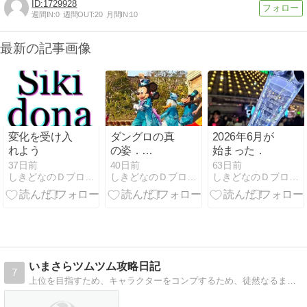
1729928
週間IN:
0
週間OUT:
20
月間IN:
10
最新の記事画像
変化を受け入
ダングロの真
2026年6月が
れよう
の姿．
始まった．
26/04/12の
37日前
40日前
63日前
しきどなのＤブログ！
しきどなのＤブログ！
しきどなのＤブログ！
TDSレポ
⑥（終）
いまさらツムツム攻略日記
7
上位を目指すため、キャラクターをコンプするため、徒然なるままにつづるそんなツムツムの攻略日記です。