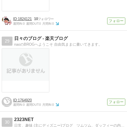
1824121
10
週間IN:
0
週間OUT:
0
月間IN:
0
日々のブログ - 楽天ブログ
29
naoのBROGへようこそ 自由気ままに書いてきます。
1764920
週間IN:
0
週間OUT:
0
月間IN:
0
2323NET
30
日常、趣味 (主にディズニー)ブログ ツムツム、ダッフィーの内容多めです