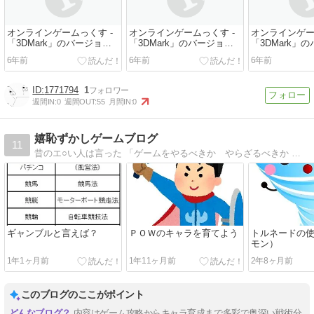
オンラインゲームっくす -
オンラインゲームっくす -
オンラインゲー
「3DMark」のバージョン
「3DMark」のバージョン
「3DMark」
2.12.6949が登場。複数の
2.12.6949が登場。複数の
2.12.6949
6年前
6年前
6年前
GPUやディスプレイから任
GPUやディスプレイから任
GPUやディス
意のものを選択しやすくな
意のものを選択しやすくな
意のものを選
った
った
った
1771794
1
週間IN:
0
週間OUT:
55
月間IN:
0
嬉恥ずかしゲームブログ
11
昔のエ○い人は言った 「ゲームをやるべきか やらざるべきか それが問題だ」 君なら どうする？
ギャンブルと言えば？
ＰＯＷのキャラを育てよう
トルネードの
モン）
1年1ヶ月前
1年11ヶ月前
2年8ヶ月前
このブログのここがポイント
内容はゲーム攻略からキャラ育成まで多彩で奥深い戦術分