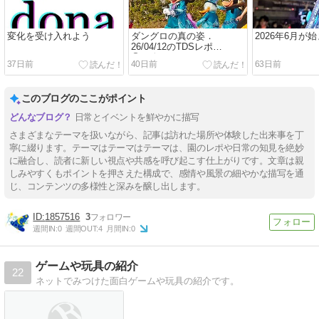
変化を受け入れよう
ダングロの真の姿．
2026年6月が
26/04/12のTDSレポ
⑥（終）
37日前
40日前
63日前
このブログのここがポイント
日常とイベントを鮮やかに描写
さまざまなテーマを扱いながら、記事は訪れた場所や体験した出来事を丁
寧に綴ります。テーマはテーマはテーマは、園のレポや日常の知見を絶妙
に融合し、読者に新しい視点や共感を呼び起こす仕上がりです。文章は親
しみやすくもポイントを押さえた構成で、感情や風景の細やかな描写を通
じ、コンテンツの多様性と深みを醸し出します。
1857516
3
週間IN:
0
週間OUT:
4
月間IN:
0
ゲームや玩具の紹介
22
ネットでみつけた面白ゲームや玩具の紹介です。