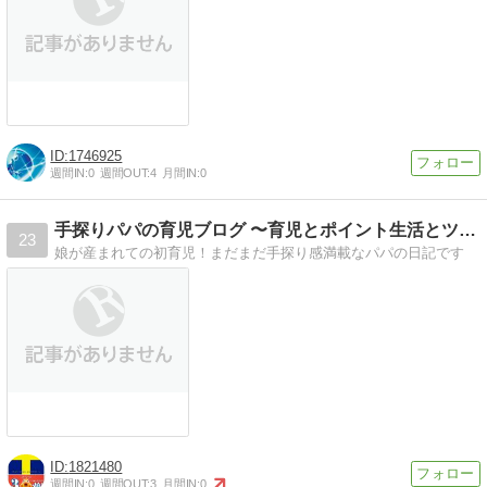
1746925
週間IN:
0
週間OUT:
4
月間IN:
0
手探りパパの育児ブログ 〜育児とポイント生活とツムツム〜
23
娘が産まれての初育児！まだまだ手探り感満載なパパの日記です
1821480
週間IN:
0
週間OUT:
3
月間IN:
0