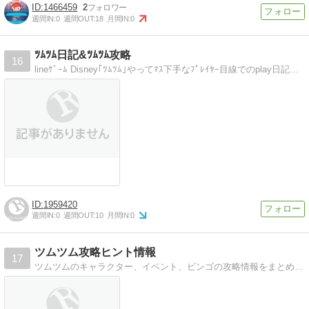
1466459
2
週間IN:
0
週間OUT:
18
月間IN:
0
ﾂﾑﾂﾑ日記&ﾂﾑﾂﾑ攻略
16
lineｹﾞｰﾑ Disney｢ﾂﾑﾂﾑ｣やってﾏｽ下手なﾌﾟﾚｲﾔｰ目線でのplay日記とちょっぴりｶﾞﾁｬやｲﾍﾞﾝﾄ攻略のﾌﾞﾛｸﾞです
1959420
週間IN:
0
週間OUT:
10
月間IN:
0
ツムツム攻略ヒント情報
17
ツムツムのキャラクター、イベント、ビンゴの攻略情報をまとめていきます！