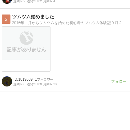
週間IN:
2
週間OUT:
2
月間IN:
4
ツムツム始めました
3
2016年１月からツムツムを始めた初心者のツムツム体験記９月２２日に引き継ぎできずに機種変更(´；ω；｀)つまり・・・また１からスタートとなりました！
1819559
1
週間IN:
0
週間OUT:
0
月間IN:
30