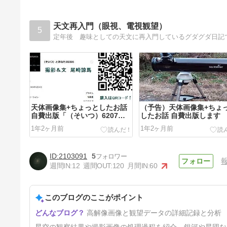
天文再入門（眼視、電視観望）
5
定年後 趣味としての天文に再入門しているグダグダ日記
天体画像集+ちょっとしたお話
（予告）天体画像集+ちょ
自費出版「（そいつ）6207と
したお話 自費出版します
あなた」
1年2ヶ月前
1年2ヶ月前
2103091
5
週間IN:
12
週間OUT:
120
月間IN:
60
このブログのここがポイント
処理後ブログ用縮小画像
高解像画像と観望データの詳細記録と分析
500x500（11）pixel等倍
500x500（3）
1年11ヶ月前