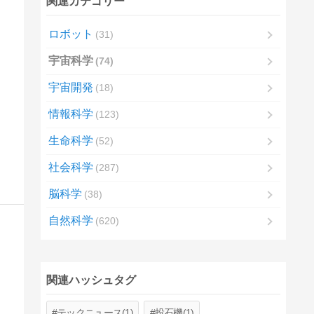
関連カテゴリー
ロボット
31
宇宙科学
74
宇宙開発
18
情報科学
123
生命科学
52
社会科学
287
脳科学
38
自然科学
620
関連ハッシュタグ
テックニュース(1)
投石機(1)