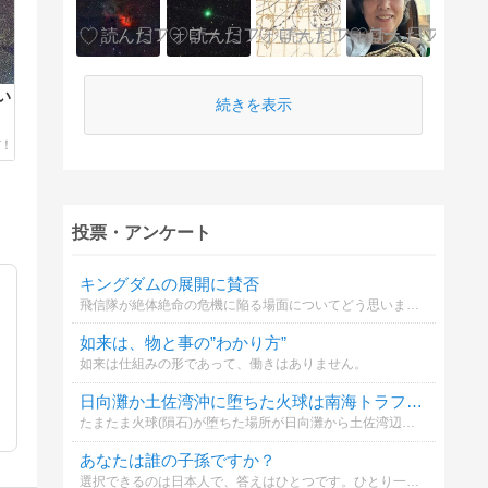
い
続きを表示
投票・アンケート
キングダムの展開に賛否
飛信隊が絶体絶命の危機に陥る場面についてどう思いますか？
如来は、物と事の”わかり方”
如来は仕組みの形であって、働きはありません。
日向灘か土佐湾沖に堕ちた火球は南海トラフ地震に関係あると思う？
たまたま火球(隕石)が堕ちた場所が日向灘から土佐湾辺りって南海トラフ地震の起点みたいな場所やから、妙に妄想膨らませて関連付けしてしまう訳。 絶対関係ないけど、オカルト的に関係あると思う？
あなたは誰の子孫ですか？
選択できるのは日本人で、答えはひとつです。ひとり一回だけチェックを入れてください。あなたは日本人ですか？ならば誰の子孫ですか？