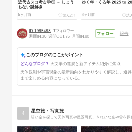
近代古スコ考古学① － しょう
ゆく年・くる年 2025 to 20
もない謎解き
5ヶ月前
8ヶ月前
1995498
7
報告
週間IN:
30
週間OUT:
75
月間IN:
80
このブログのここがポイント
なぜ星雲は大口径でハッキリ見
天文学の進展と新アイテム紹介に焦点
えてくるのか？
1年6ヶ月前
天体観測や宇宙現象の最新動向をわかりやすく解説し、道具
まで楽しめる内容になっている。
星空旅・写真旅
4