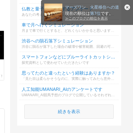
マーズワン 火星移住への道
仏教と量子力学に関するアンケート
現在の順位は
第7位
です。
あなたの考えに当てはまるものにチェックを入れてください。
≫
このブログの順位を表示
車で月へ行くシミュレーション
月まで車で行くとすると、どれくらいかかると思いますか？
渋谷への隕石落下シミュレーション
渋谷に隕石が落下した場合の破壊や被害範囲、回避の可能性を考えます。
スマートフォンなどにブルーライトカットシールを使用していますか？
探究資料として使わせていただきたいです
思ってたのと違ったという経験はありますか？
「見た目は柔らかそうなのに、実際に触ってみたら意外と硬かった」というような、「思っていたのと違った」経験があったら教えて下さい。
人工知能UMANARI_AIのアンケートです
UMANARI_AI競馬予想のブログで公開しているそれぞれのページで、あなたがよく見るページを教えてください。今後の開発の参考にさせてもらおうと思います。
続きを表示