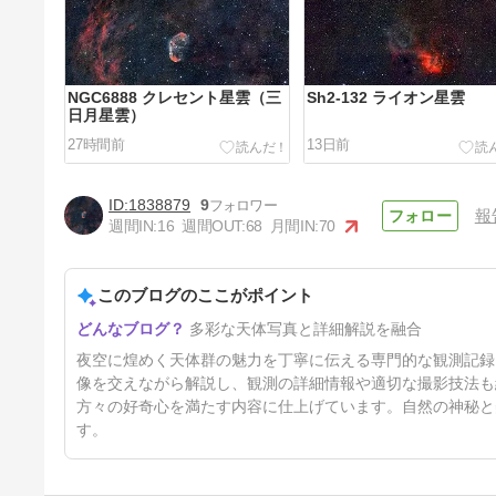
NGC6888 クレセント星雲（三
Sh2-132 ライオン星雲
日月星雲）
27時間前
13日前
1838879
9
報
週間IN:
16
週間OUT:
68
月間IN:
70
このブログのここがポイント
M4 球状星団・アンタレス付近
多彩な天体写真と詳細解説を融合
3ヶ月前
夜空に煌めく天体群の魅力を丁寧に伝える専門的な観測記録
像を交えながら解説し、観測の詳細情報や適切な撮影技法も
方々の好奇心を満たす内容に仕上げています。自然の神秘と
す。