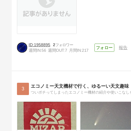
1958895
2
報告
週間IN:
56
週間OUT:
7
月間IN:
217
エコノミー天文機材で行く、ゆるーい天文趣味
3