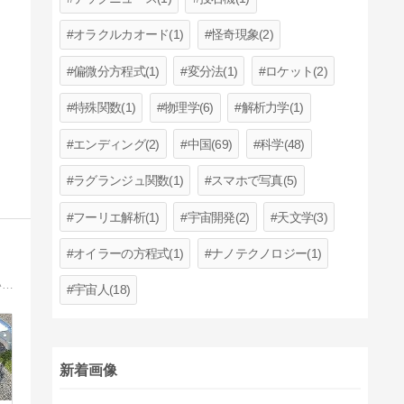
オラクルカオード(1)
怪奇現象(2)
偏微分方程式(1)
変分法(1)
ロケット(2)
特殊関数(1)
物理学(6)
解析力学(1)
エンディング(2)
中国(69)
科学(48)
ラグランジュ関数(1)
スマホで写真(5)
フーリエ解析(1)
宇宙開発(2)
天文学(3)
オイラーの方程式(1)
ナノテクノロジー(1)
ついポチってしまったエコノミー機材の紹介や使いこなしを中心に、天文趣味を、あんまり大金をかけずに、ゆるーく楽しむ方法についてぼつぼつとブログに書いてます。
宇宙人(18)
新着画像