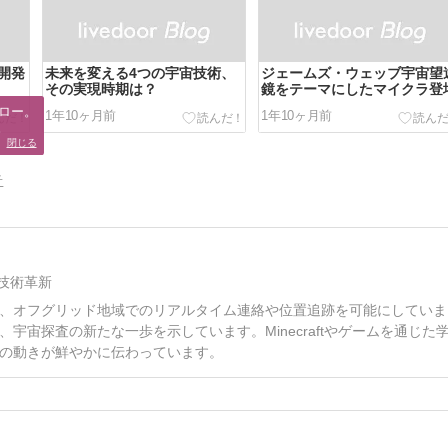
開発
未来を変える4つの宇宙技術、
ジェームズ・ウェッブ宇宙望
その実現時期は？
鏡をテーマにしたマイクラ登
ロー。

1年10ヶ月前
1年10ヶ月前
。
閉じる
告
技術革新
、オフグリッド地域でのリアルタイム連絡や位置追跡を可能にしていま
宙探査の新たな一歩を示しています。Minecraftやゲームを通じた
の動きが鮮やかに伝わっています。