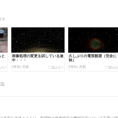
です
っと
画像処理の変更を試している途
久しぶりの電視観望（完全に
中・・・
秋）
1年9ヶ月前
1年9ヶ月前
報告