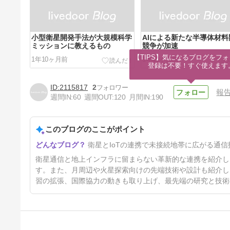
小型衛星開発手法が大規模科学
AIによる新たな半導体材料
ミッションに教えるもの
競争が加速
【TIPS】気になるブログをフォ
1年10ヶ月前
1年10ヶ月前
登録は不要！すぐ使えます
2115817
2
報
週間IN:
60
週間OUT:
120
月間IN:
190
このブログのここがポイント
中国、月面着陸用宇宙服を初公
衛星とIoTの連携で未接続地帯に広がる通信
開
1年10ヶ月前
衛星通信と地上インフラに留まらない革新的な連携を紹介し
す。また、月周辺や火星探索向けの先端技術や設計も紹介し、宇
習の拡張、国際協力の動きも取り上げ、最先端の研究と技術