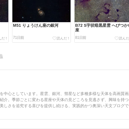
M51 りょうけん座の銀河
B72 S字状暗黒星雲 へびつか
座
71日前
81日前
告
を中心としています。星雲、銀河、彗星など多種多様な天体を高画質画
紹介。季節ごとに変わる星座や天体の見どころを見逃さず、興味を持つ
美しさを追究する喜びを提供し続ける、実践的かつ奥深い天文ブログで