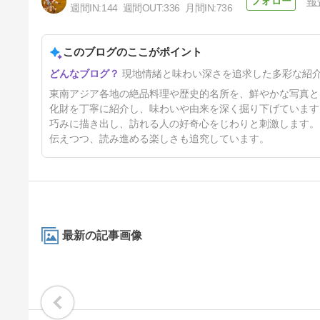
報
週間IN:
144
週間OUT:
336
月間IN:
736
チャオプラヤー河の雄大な景色
を眺める遊歩道：ワット マハ
ーウォン
このブログのここがポイント
10日前
現地情緒と味わい深さを追求した多彩な紹
東南アジア各地の絶品料理や歴史的名所を、鮮やかな写真と
化財を丁寧に紹介し、味わいや由来を深く掘り下げています
巧みに描き出し、訪れる人の好奇心をじわりと刺激します。
伝えつつ、読み進める楽しさも追究しています。
最新の記事画像