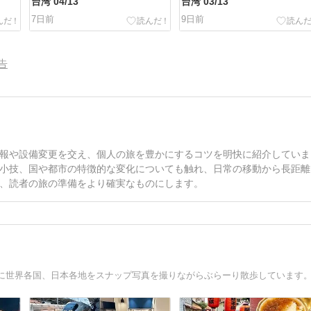
台湾 04/13
台湾 03/13
7日前
9日前
告
報や設備変更を交え、個人の旅を豊かにするコツを明快に紹介していま
小技、国や都市の特徴的な変化についても触れ、日常の移動から長距離
、読者の旅の準備をより確実なものにします。
に世界各国、日本各地をスナップ写真を撮りながらぶらーり散歩しています