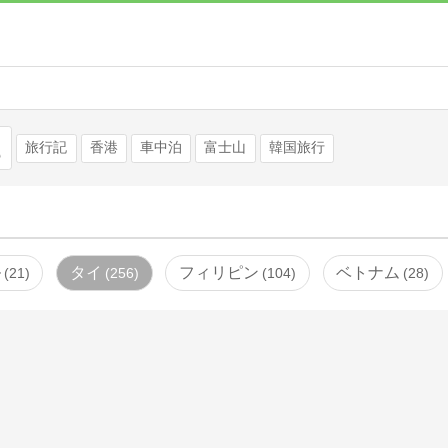
検索
旅行記
香港
車中泊
富士山
韓国旅行
ル
タイ
フィリピン
ベトナム
21
256
104
28