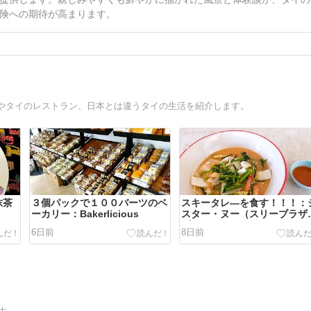
険への期待が高まります。
やタイのレストラン、日本とは違うタイの生活を紹介します。
抹茶
３個パックで１００バーツのベ
スキータレ―を食す！！！：
ーカリー：Bakerlicious
スター・ヌー（スリーブラザ
ズ）
6日前
8日前