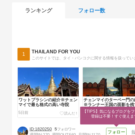
ランキング
フォロー数
THAILAND FOR YOU
1
このサイトでは、タイ・バンコクに関する情報を扱ってい
ワットプラシンの紹介※チェン
チェンマイのターペー門の
マイで最も格式の高い寺院
※ランナー王国の面影を残
市街のシンボル
【TIPS】気になるブログをフ
5日前
12日前
登録は不要！すぐ使えま
1820250
5
週間IN:
270
週間OUT:
560
月間IN:
1170