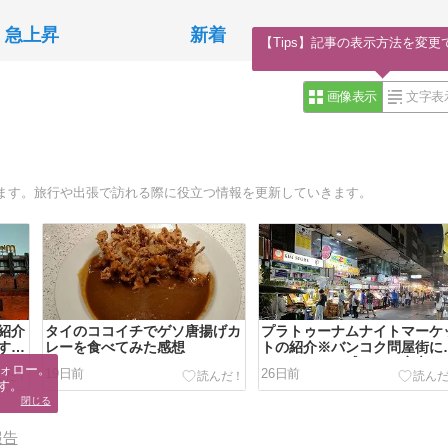
急上昇
新着
【Tips】記事の表示方法を変更
画像表示
文字表
ます。旅行や出張で訪れる際に役立つ情報を更新していきます。
紹介
タイのココイチでゲソ唐揚げカ
プラトゥーナムナイトマーケ
す旧
レーを食べてみた感想
トの紹介※バンコク問屋街に
れるローカル感のある夜市
ォロー。

19日前
26日前
す。
閉じる
報告