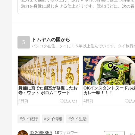
魅力を身近に感じさせる仕上がりです。読むほどに、次の冒
トムヤムの国から
5
バンコク在住、タイに１５年以上住んでいます。タイ旅行
舞踊に秀でた側室が修復したお
OKインスタントヌードル
寺：ワット ボロムニワート
カレー味！！！
2日前
4日前
#タイ旅行
#タイ情報
#タイ生活
2085859
10