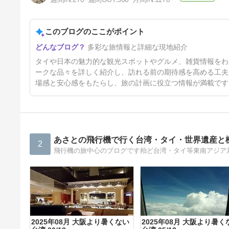
このブログのここがポイント
日本のセブンイレブンのCAFE
多彩な旅情報と詳細な現地紹介
BOXガパオライスを食べてみ
た正直な感想
33日前
タイや日本の魅力的な観光スポットやグルメ、雑貨情報をわ
ークな品々を詳しく紹介し、訪れる前の期待感を高める工夫
場感と安心感をもたらし、旅の計画に役立つ情報が満載です
あさとの飛行機で行く台湾・タイ・世界遺産と
2
飛行機の旅中心のブログです殆ど台湾・タイ等東南アジア
2025年08月 大阪より暑くない
2025年08月 大阪より暑く