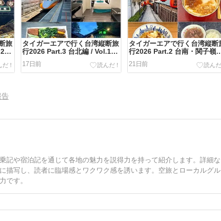
断旅
タイガーエアで行く台湾縦断旅
タイガーエアで行く台湾縦断
.2
行2026 Part.3 台北編 / Vol.1
行2026 Part.2 台南・関子嶺
はロ
シーザーメトロ台北宿泊記〜陽
/ Vol.2 関子嶺泥温泉 10年ぶ
17日前
21日前
明山温泉郷・川湯温泉で過ごす
に訪れた台湾唯一の泥温泉
台北の夜〜
報告
乗記や宿泊記を通じて各地の魅力を説得力を持って紹介します。詳細な
に描写し、読者に臨場感とワクワク感を誘います。空旅とローカルグル
力です。