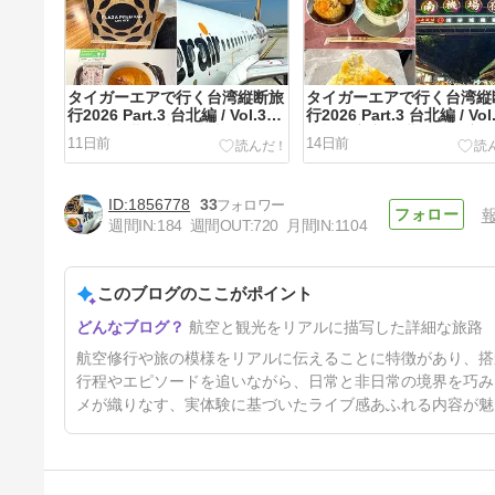
タイガーエアで行く台湾縦断旅
タイガーエアで行く台湾縦
行2026 Part.3 台北編 / Vol.3
行2026 Part.3 台北編 / Vol
IT202 台北→成田搭乗記 ～
南機場夜市 台北最後の夜
11日前
14日前
Homee KITCHENとプラザプレ
ーカルグルメ三昧
ミアラウンジで旅を締めくくる
～
1856778
33
週間IN:
184
週間OUT:
720
月間IN:
1104
このブログのここがポイント
タイガーエアで行く台湾縦断旅
航空と観光をリアルに描写した詳細な旅路
行2026 Part.2 台南・関子嶺編
/ Vol.1 The Theatre Tainan
24日前
航空修行や旅の模様をリアルに伝えることに特徴があり、搭
ChengGong宿泊記〜再び味わ
う台南グルメ〜
行程やエピソードを追いながら、日常と非日常の境界を巧み
メが織りなす、実体験に基づいたライブ感あふれる内容が魅