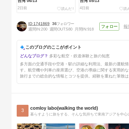
台湾 06/13
台湾 05/13
2日前
4日前
1741869
36
報
週間IN:
200
週間OUT:
580
月間IN:
918
このブログのここがポイント
2025年08月 大阪より暑くない
多彩な航空・鉄道体験と旅の知恵
台湾 02/13
11日前
多方面の交通手段や空港・駅の詳細な利用法、最新の運航情
す。航空機や列車の座席選び、空港の導線に関する実用的な
旅行までの総合的な情報とコツを提供。経験を重ねた筆致は
comloy labo(walking the world)
3
暮らすように旅をする、そんな気持ちで東南アジアを中心