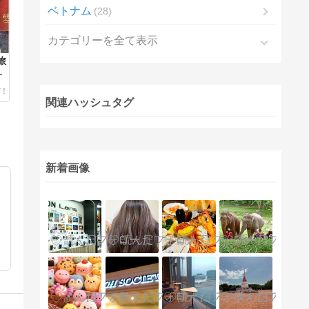
ベトナム
28
カテゴリーを全て表示
旅
編
り
関連ハッシュタグ
新着画像