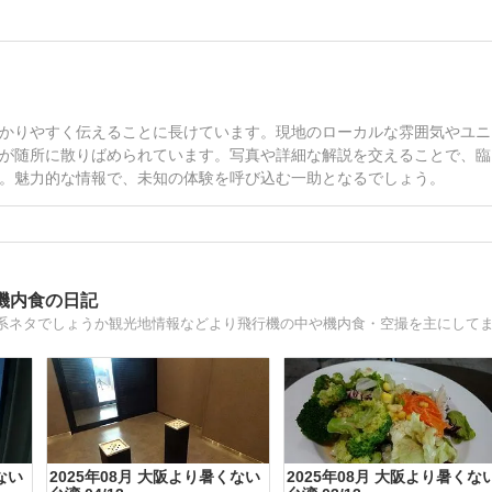
かりやすく伝えることに長けています。現地のローカルな雰囲気やユニ
が随所に散りばめられています。写真や詳細な解説を交えることで、臨
。魅力的な情報で、未知の体験を呼び込む一助となるでしょう。
機内食の日記
系ネタでしょうか観光地情報などより飛行機の中や機内食・空撮を主にして
ない
2025年08月 大阪より暑くない
2025年08月 大阪より暑くな