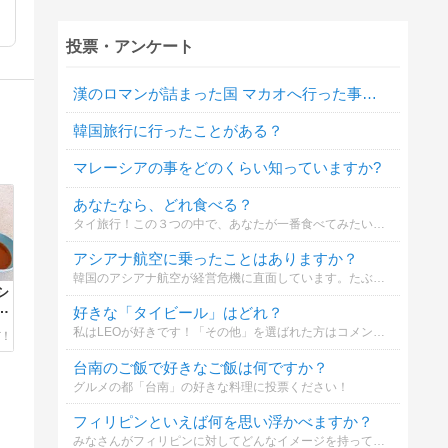
投票・アンケート
漢のロマンが詰まった国 マカオへ行った事はありますか？
韓国旅行に行ったことがある？
マレーシアの事をどのくらい知っていますか?
あなたなら、どれ食べる？
タイ旅行！この３つの中で、あなたが一番食べてみたいタイ鍋は？
アシアナ航空に乗ったことはありますか？
韓国のアシアナ航空が経営危機に直面しています。たぶん、売却以外に道はないのですが...ところで、皆さんはアシアナ航空に乗ったことはございますか？
シ
ー
好きな「タイビール」はどれ？
私はLEOが好きです！「その他」を選ばれた方はコメント欄に銘柄を記入していただけると嬉しいです。よろしくお願いします。乾杯！
台南のご飯で好きなご飯は何ですか？
グルメの都「台南」の好きな料理に投票ください！
フィリピンといえば何を思い浮かべますか？
みなさんがフィリピンに対してどんなイメージを持っているのか知りたいです。アンケートにご協力ください！