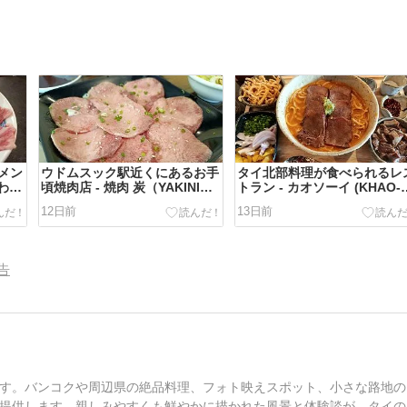
メン
ウドムスック駅近くにあるお手
タイ北部料理が食べられるレ
 -
頃焼肉店 - 焼肉 炭（YAKINIKU
トラン - カオソーイ (KHAO-
TAN）- （バンコク・タイ）
SO-i） - （バンコク・タイ）
12日前
13日前
告
す。バンコクや周辺県の絶品料理、フォト映えスポット、小さな路地の
提供します。親しみやすくも鮮やかに描かれた風景と体験談が、タイの