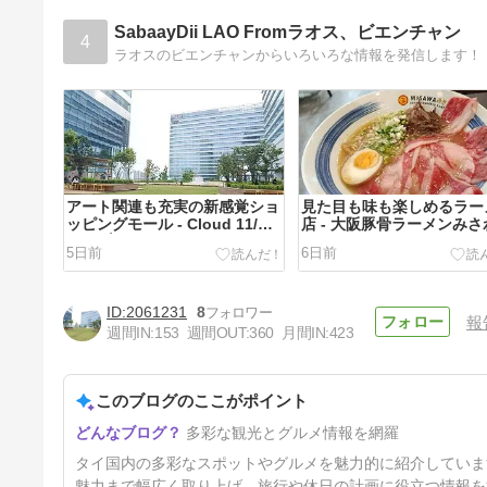
SabaayDii LAO Fromラオス、ビエンチャン
4
ラオスのビエンチャンからいろいろな情報を発信します！
アート関連も充実の新感覚ショ
見た目も味も楽しめるラー
ッピングモール - Cloud 11/
店 - 大阪豚骨ラーメンみさわ
คลาวด์ 11 - （バンコク・タ
（バンコク・タイ）
5日前
6日前
イ）
2061231
8
報
週間IN:
153
週間OUT:
360
月間IN:
423
このブログのここがポイント
バンコク・1Day・トリップ
多彩な観光とグルメ情報を網羅
（ナコーンラチャシーマー）⑭
ー４ - 帰路編 - （ナコーンラチ
19日前
タイ国内の多彩なスポットやグルメを魅力的に紹介していま
ャシーマー県・タイ）
魅力まで幅広く取り上げ、旅行や休日の計画に役立つ情報を